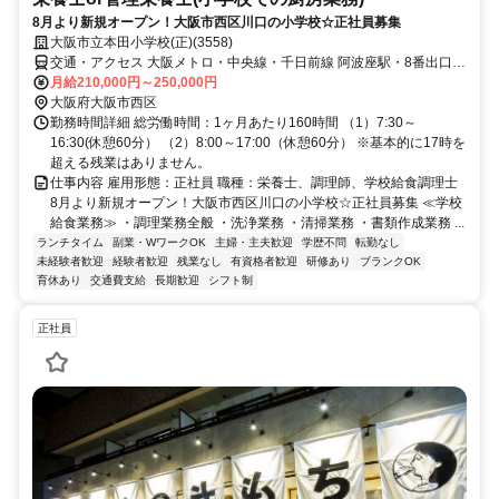
8月より新規オープン！大阪市西区川口の小学校☆正社員募集
大阪市立本田小学校(正)(3558)
交通・アクセス 大阪メトロ・中央線・千日前線 阿波座駅・8番出口・
徒歩6分
月給210,000円～250,000円
大阪府大阪市西区
勤務時間詳細 総労働時間：1ヶ月あたり160時間 （1）7:30～
16:30(休憩60分） （2）8:00～17:00（休憩60分） ※基本的に17時を
超える残業はありません。
仕事内容 雇用形態：正社員 職種：栄養士、調理師、学校給食調理士
8月より新規オープン！大阪市西区川口の小学校☆正社員募集 ≪学校
給食業務≫ ・調理業務全般 ・洗浄業務 ・清掃業務 ・書類作成業務 ...
ランチタイム
副業・WワークOK
主婦・主夫歓迎
学歴不問
転勤なし
未経験者歓迎
経験者歓迎
残業なし
有資格者歓迎
研修あり
ブランクOK
育休あり
交通費支給
長期歓迎
シフト制
正社員