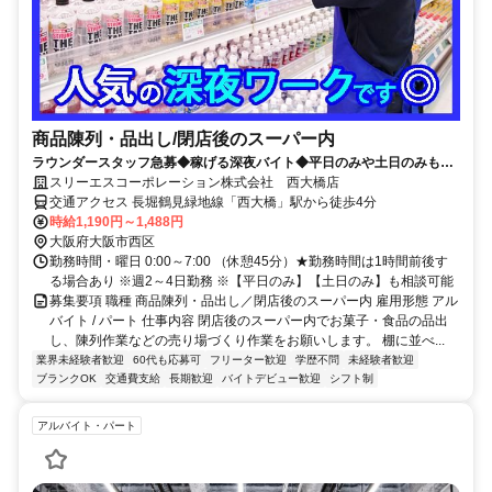
商品陳列・品出し/閉店後のスーパー内
ラウンダースタッフ急募◆稼げる深夜バイト◆平日のみや土日のみも相
談可能なので働きやすさ抜群です◆
スリーエスコーポレーション株式会社 西大橋店
交通アクセス 長堀鶴見緑地線「西大橋」駅から徒歩4分
時給1,190円～1,488円
大阪府大阪市西区
勤務時間・曜日 0:00～7:00 （休憩45分）★勤務時間は1時間前後す
る場合あり ※週2～4日勤務 ※【平日のみ】【土日のみ】も相談可能
募集要項 職種 商品陳列・品出し／閉店後のスーパー内 雇用形態 アル
バイト / パート 仕事内容 閉店後のスーパー内でお菓子・食品の品出
し、陳列作業などの売り場づくり作業をお願いします。 棚に並べ...
業界未経験者歓迎
60代も応募可
フリーター歓迎
学歴不問
未経験者歓迎
ブランクOK
交通費支給
長期歓迎
バイトデビュー歓迎
シフト制
アルバイト・パート