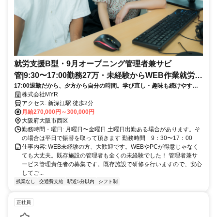
就労支援B型・9月オープニング管理者兼サビ
管|9:30〜17:00勤務27万・未経験からWEB作業就労支
17:00退勤だから、夕方から自分の時間。学び直し・趣味も続けやす
援に挑戦
い。
株式会社MYR
アクセス: 新深江駅 徒歩2分
月給270,000円～300,000円
大阪府大阪市西区
勤務時間・曜日: 月曜日〜金曜日 土曜日出勤ある場合があります。そ
の場合は平日で振替を取って頂きます 勤務時間 9：30〜17：00
仕事内容: WEB未経験の方、大歓迎です。WEBやPCが得意じゃなく
ても大丈夫。既存施設の管理者も全くの未経験でした！ 管理者兼サ
ービス管理責任者の募集です。既存施設で研修を行いますので、安心
してご...
残業なし
交通費支給
駅近5分以内
シフト制
正社員