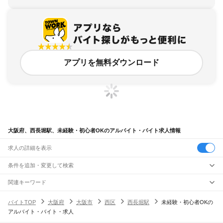
アプリを無料ダウンロード
大阪府、西長堀駅、未経験・初心者OKのアルバイト・バイト求人情報
求人の詳細を表示
条件を追加・変更して検索
市区町村を追加・変更
関連キーワード
完全在宅ワーク 全国
シール貼り 在宅
現在地周辺
ガチャガチャ
犬カフェ
大阪府
駅を追加・変更
バイトTOP
大阪府
大阪市
西区
西長堀駅
未経験・初心者OKの
大阪府
すべて
アルバイト・バイト・求人
大阪市
すべて
職種を追加・変更
JR京都線
都島区
福島区
此花区
西区
港区
大正区
天王寺区
浪速区
西淀川区
東淀川区
東成区