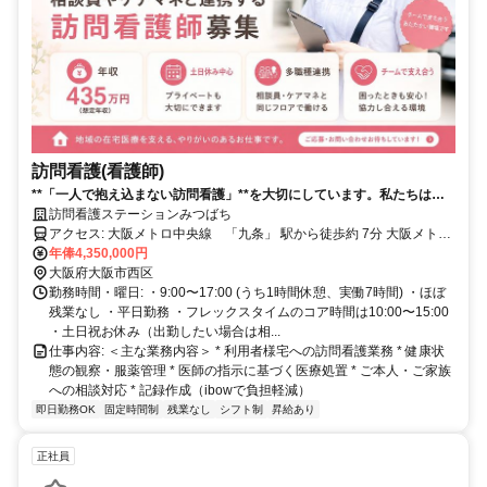
訪問看護(看護師)
**「一人で抱え込まない訪問看護」**を大切にしています。私たちは、
訪問看護・訪問介護・相談支援などを展開する事業所です。 職種の垣根
訪問看護ステーションみつばち
を越えて連携できる環境があります。
アクセス: 大阪メトロ中央線 「九条」 駅から徒歩約 7分 大阪メトロ
長堀鶴見緑地線 「ドーム前千代崎」駅から徒歩8分 大阪メトロ千日
年俸4,350,000円
前線 「西長堀」駅から徒歩10分
大阪府大阪市西区
勤務時間・曜日: ・9:00〜17:00 (うち1時間休憩、実働7時間) ・ほぼ
残業なし ・平日勤務 ・フレックスタイムのコア時間は10:00〜15:00
・土日祝お休み（出勤したい場合は相...
仕事内容: ＜主な業務内容＞ * 利用者様宅への訪問看護業務 * 健康状
態の観察・服薬管理 * 医師の指示に基づく医療処置 * ご本人・ご家族
への相談対応 * 記録作成（ibowで負担軽減）
即日勤務OK
固定時間制
残業なし
シフト制
昇給あり
正社員