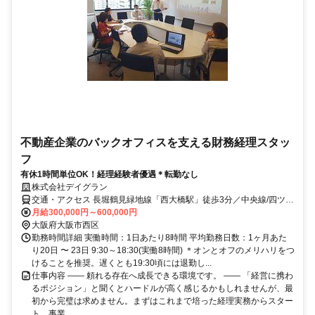
不動産企業のバックオフィスを支える財務経理スタッ
フ
有休1時間単位OK！経理経験者優遇＊転勤なし
株式会社デイグラン
交通・アクセス 長堀鶴見緑地線「西大橋駅」徒歩3分／中央線/四ツ橋
線「本町駅」徒歩5分
月給300,000円～600,000円
大阪府大阪市西区
勤務時間詳細 実働時間：1日あたり8時間 平均勤務日数：1ヶ月あた
り20日 〜 23日 9:30～18:30(実働8時間) ＊オンとオフのメリハリをつ
けることを推奨。遅くとも19:30頃には退勤し...
仕事内容 ―― 頼れる存在へ成長できる環境です。 ―― 「経営に携わ
るポジション」と聞くとハードルが高く感じるかもしれませんが、最
初から完璧は求めません。まずはこれまで培った経理実務からスター
ト。事業...