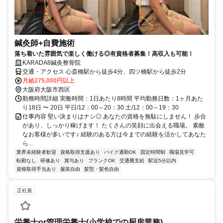
鍼灸師+自費施術
落ち着いた雰囲気で楽しく働ける◎有資格者募集！高収入も可能！
KARADA8鍼灸整骨院
交通・アクセス 心斎橋駅から徒歩4分、四ツ橋駅から徒歩2分
月給275,000円以上
大阪府大阪市西区
勤務時間詳細 実働時間：1日あたり8時間 平均勤務日数：1ヶ月あた
り18日 〜 20日 平日/12：00～20：30 土/12：00～19：30
仕事内容 堅い決まりはナシ◎ あなたの資格を無駄にしません！ 歩合
があり、しっかり稼げます！ たくさんの笑顔に出会える職場。 素敵
なお客様が多いです♪ 経験のある方は今までの経験を活かしてあなた
ら...
業界未経験者歓迎
資格取得支援あり
バイク通勤OK
固定時間制
職場見学可
転勤なし
研修あり
賞与あり
ブランクOK
交通費支給
駅近5分以内
資格取得手当あり
服装自由
髪型・髪色自由
正社員
栄養士or管理栄養士(小学校での厨房業務)