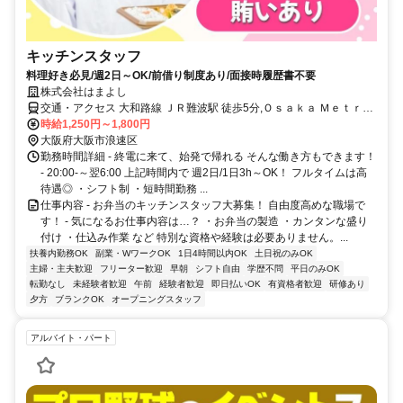
キッチンスタッフ
料理好き必見/週2日～OK/前借り制度あり/面接時履歴書不要
株式会社はまよし
交通・アクセス 大和路線 ＪＲ難波駅 徒歩5分,Ｏｓａｋａ Ｍｅｔｒｏ
千日前線 桜川駅 徒歩6分,阪神なんば線 大阪難波駅 徒歩8分
時給1,250円～1,800円
大阪府大阪市浪速区
勤務時間詳細 - 終電に来て、始発で帰れる そんな働き方もできます！
- 20:00-～翌6:00 上記時間内で 週2日/1日3h～OK！ フルタイムは高
待遇◎ ・シフト制 ・短時間勤務 ...
仕事内容 - お弁当のキッチンスタッフ大募集！ 自由度高めな職場で
す！ - 気になるお仕事内容は…？ ・お弁当の製造 ・カンタンな盛り
付け ・仕込み作業 など 特別な資格や経験は必要ありません。...
扶養内勤務OK
副業・WワークOK
1日4時間以内OK
土日祝のみOK
主婦・主夫歓迎
フリーター歓迎
早朝
シフト自由
学歴不問
平日のみOK
転勤なし
未経験者歓迎
午前
経験者歓迎
即日払いOK
有資格者歓迎
研修あり
夕方
ブランクOK
オープニングスタッフ
アルバイト・パート