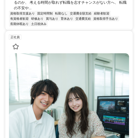
るのか、 考える時間が取れず転職を志すチャンスがない方へ、 転職
の不安や...
資格取得支援あり
固定時間制
転勤なし
交通費全額支給
経験者歓迎
有資格者歓迎
研修あり
賞与あり
育休あり
交通費支給
資格取得手当あり
長期休暇あり
土日祝休み
正社員