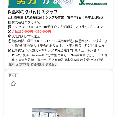
保温材の取り付けスタッフ
正社員募集【未経験歓迎！シンプル作業】賞与年2回！基本土日祝休＆
効率よく働いて残業少なめ♪ 有給消化率ほぼ100%でワークライフバラン
株式会社ユタカ研装
ス充実！
アクセス: ・Osaka Metro千日前線「桜川駅」より徒歩2分 ・JR各線
「難波駅」より徒歩7分 ・Osaka Metro各線「なんば駅」より徒歩8分
月給230,000円～350,000円
・阪神なんば線「桜川駅」より徒歩10分
大阪府大阪市浪速区
勤務時間・曜日: 08:00～17:00（実働8時間／休憩60分） ※現場によ
り勤務時間が異なる場合があります。 ・平均残業：月14時間以内
仕事内容: ╲╲魅力POINT／／ ✪完全週休2日制！土日祝休み！
✪GW、夏季、年末年始には大型連休も！ ✪有給休暇はほぼ100％消
化！ ✪毎年昇給／賞与年2回／有給取得率◎ ✪直行直帰OK＆残業...
急募
固定時間制
交通費支給
昇給あり
正社員