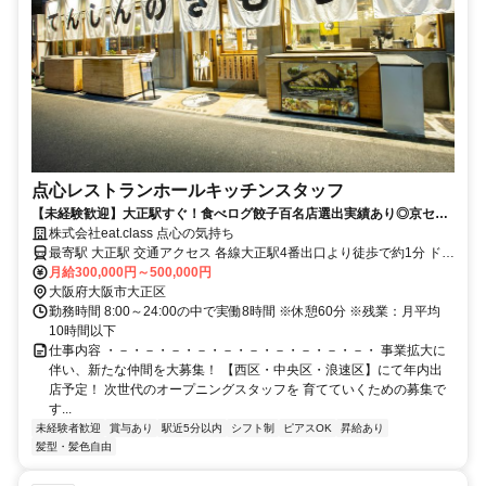
点心レストランホールキッチンスタッフ
【未経験歓迎】大正駅すぐ！食べログ餃子百名店選出実績あり◎京セラ
ドーム近くの人気店
株式会社eat.class 点心の気持ち
最寄駅 大正駅 交通アクセス 各線大正駅4番出口より徒歩で約1分 ドー
月給300,000円～500,000円
ム前千代崎駅1番出口より徒歩6分 ドーム前駅2番出口より徒歩6分
大阪府大阪市大正区
勤務時間 8:00～24:00の中で実働8時間 ※休憩60分 ※残業：月平均
10時間以下
仕事内容 ・－・－・－・－・－・－・－・－・－・－・ 事業拡大に
伴い、新たな仲間を大募集！ 【西区・中央区・浪速区】にて年内出
店予定！ 次世代のオープニングスタッフを 育てていくための募集で
す...
未経験者歓迎
賞与あり
駅近5分以内
シフト制
ピアスOK
昇給あり
髪型・髪色自由