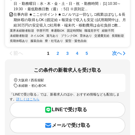
日 ・勤務曜日：水・木・金・土・日・祝 ・勤務時間： [1] 10:30～
19:30 ・最低勤務日数（週）：5日 ※原則定...
仕事内容 ★ここがポイント★ □ノルマは一切なし □残業ほぼなし＆長
期休暇の取得もOK □固定給＋報奨金で収入も安定 □試用期間中は、月
給30万円の安定収入 □社用車・端末代・移動費用は会社負担 □教...
業界未経験者歓迎
学歴不問
車通勤OK
固定時間制
職場見学可
経験不問
未経験者歓迎
ネイルOK
賞与あり
ブランクOK
育休あり
交通費支給
長期歓迎
長期休暇あり
服装自由
寮・社宅あり
髪型・髪色自由
前へ
次へ
1
2
3
4
5
この条件の新着求人を受け取る
大阪府 / 西長堀駅
未経験・初心者OK
「LINEで受け取る」では、新着求人のほか、おすすめ情報なども配信しま
す。
詳しくはこちら
LINEで受け取る
メールで受け取る