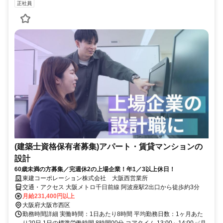
正社員
(建築士資格保有者募集)アパート・賃貸マンションの
設計
60歳未満の方募集／完週休2の上場企業！年1／3以上休日！
東建コーポレーション株式会社 大阪西営業所
交通・アクセス 大阪メトロ千日前線 阿波座駅2出口から徒歩約3分
月給231,400円以上
大阪府大阪市西区
勤務時間詳細 実働時間：1日あたり8時間 平均勤務日数：1ヶ月あた