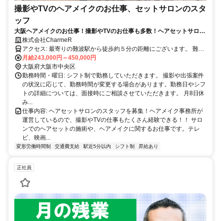
撮影やTVのヘアメイクのお仕事、セットサロンのスタ
ッフ
大阪ヘアメイクのお仕事！撮影やTVのお仕事も多数！ヘアセットサロン
スタッフ募集！ヘアメイクアーティストのお仕事
株式会社CharmeR
アクセス: 最寄りの難波駅から徒歩約５分の距離にございます。 難波
駅、心斎橋駅、四ツ橋駅、JR難波駅 公共交通機関をご利用の場合
月給243,000円～450,000円
は、JR,地下鉄も便利です。通勤に関してご不明な点がございました
大阪府大阪市中央区
ら、お気軽にお問い合わせください。
勤務時間・曜日: シフト制で勤務していただきます。 撮影や出張案件
の状況に応じて、勤務時間が変更する場合があります。勤務日やシフ
トの詳細については、面接時にご相談させていただきます。 月8日休
み...
仕事内容: ヘアセットサロンのスタッフを募集！ヘアメイク事務所が
運営しているので、撮影やTVの仕事もたくさん経験できる！！ サロ
ンでのヘアセットの施術や、ヘアメイクに関するお仕事です。テレ
ビ、映画...
変形労働時間制
交通費支給
駅近5分以内
シフト制
昇給あり
正社員