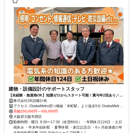
建物・設備設計のサポートスタッフ
【未経験・無資格OK】知識ゼロからスタート可能！賞与年2回あり／年
間休日124日！各種手当充実＆サポート体制バツグン◎イチから学べて
株式会社GE設備計画
安心して働ける環境です。
アクセス: OsakaMetro四つ橋線「本町駅」より徒歩5分 OsakaMetro
中央線「本町駅」より徒歩8分 OsakaMetro御堂筋線「本町駅」
月給250,000円～450,000円
OsakaMetro四つ橋線「四ツ橋駅」 OsakaMetro御堂筋線「心斎橋
大阪府大阪市西区
駅」
勤務時間・曜日: 9:30〜17:30（休憩60分） ・年間休日124日 ・土日
祝休み ・年末年始休暇 ・夏季休暇 ・創立記念日 ・6ヶ月経過後の年
次有給休暇日数 10日 ⾃分のペースで効率よく...