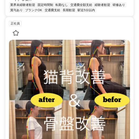
業界未経験者歓迎
固定時間制
転勤なし
交通費全額支給
経験者歓迎
研修あり
賞与あり
ブランクOK
交通費支給
長期歓迎
駅近5分以内
正社員