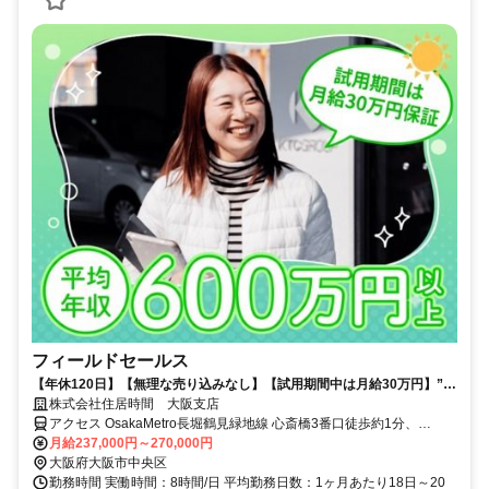
フィールドセールス
【年休120日】【無理な売り込みなし】【試用期間中は月給30万円】”人
の良さ”&”働きやすさ”に自信あり♪未経験OKの案内営業◎
株式会社住居時間 大阪支店
アクセス OsakaMetro長堀鶴見緑地線 心斎橋3番口徒歩約1分、
OsakaMetro御堂筋線 心斎橋3番口徒歩約1分、OsakaMetro四つ橋線
月給237,000円～270,000円
四ツ橋1-A口徒歩約4分 「心斎橋駅」から徒歩1分
大阪府大阪市中央区
勤務時間 実働時間：8時間/日 平均勤務日数：1ヶ月あたり18日～20