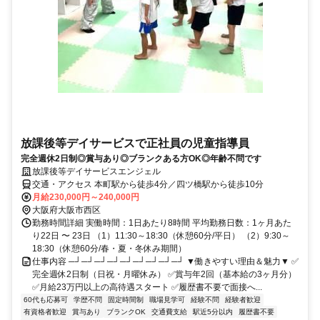
放課後等デイサービスで正社員の児童指導員
完全週休2日制◎賞与あり◎ブランクある方OK◎年齢不問です
放課後等デイサービスエンジェル
交通・アクセス 本町駅から徒歩4分／四ツ橋駅から徒歩10分
月給230,000円～240,000円
大阪府大阪市西区
勤務時間詳細 実働時間：1日あたり8時間 平均勤務日数：1ヶ月あた
り22日 〜 23日 （1）11:30～18:30（休憩60分/平日） （2）9:30～
18:30（休憩60分/春・夏・冬休み期間）
仕事内容 ─┘─┘─┘─┘─┘─┘─┘─┘─┘ ▼働きやすい理由＆魅力▼ ✅
完全週休2日制（日祝・月曜休み） ✅賞与年2回（基本給の3ヶ月分）
✅月給23万円以上の高待遇スタート ✅履歴書不要で面接へ...
60代も応募可
学歴不問
固定時間制
職場見学可
経験不問
経験者歓迎
有資格者歓迎
賞与あり
ブランクOK
交通費支給
駅近5分以内
履歴書不要