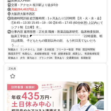
医療法人Pearl
交通・アクセス 桜川駅より徒歩5分
月給284,462円以上
大阪府大阪市西区
勤務時間詳細 総労働時間：1ヶ月あたり120時間 【月・火・水・金】
①8:45～13:30 15:45～19：00 ②8:45～17:45 (60分休憩) 上記内にて
シフト制 【土曜】 8:...
仕事内容 雇用形態：正社員 職種：医薬品臨床研究、臨床検査技師、
臨床工学技士 ◤￣￣￣￣￣￣￣￣￣￣￣￣￣￣￣￣ 「22時退勤、明
日は夜勤、 子どもたちの寝顔以外の顔、 もう何日見てないだろ
う…」 ...
制服あり
ランチタイム
主婦・主夫歓迎
フリーター歓迎
早朝
固定時間制
職場見学可
転勤なし
未経験者歓迎
午前
経験者歓迎
残業なし
有資格者歓迎
研修あり
夕方
賞与あり
ブランクOK
育休あり
交通費支給
長期歓迎
正社員