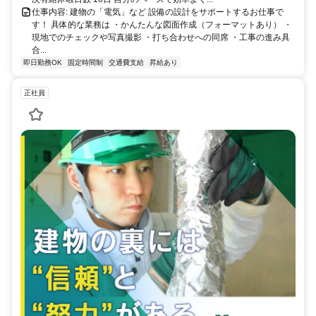
仕事内容: 建物の「電気」など 設備の設計をサポートするお仕事で
す！ 具体的な業務は ・かんたんな図面作成（フォーマットあり） ・
現地でのチェックや写真撮影 ・打ち合わせへの同席 ・工事の進み具
合...
即日勤務OK
固定時間制
交通費支給
昇給あり
正社員