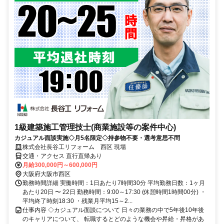
1級建築施工管理技士(商業施設等の案件中心)
カジュアル面談実施◇月5名限定◇持参物不要・選考意思不問
株式会社長谷工リフォーム 西区 現場
交通・アクセス 直行直帰あり
月給300,000円～600,000円
大阪府大阪市西区
勤務時間詳細 実働時間：1日あたり7時間30分 平均勤務日数：1ヶ月
あたり20日 〜 22日 勤務時間：9:00～17:30 (休憩時間1時間00分) ・
平均終了時刻18:30 ・残業月平均15～2...
仕事内容 ◇カジュアル面談について 日々の業務の中で5年後10年後
のキャリアについて、 転職するとどのような機会や昇給・昇格があ