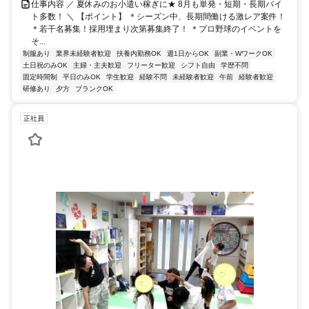
仕事内容 ／ 夏休みのお小遣い稼ぎに★ 8月も単発・短期・長期バイ
ト多数！ ＼ 【ポイント】 ＊シーズン中、長期間働ける激レア案件！
＊若干名募集！採用埋まり次第募集終了！ ＊プロ野球のイベントを
そ...
制服あり
業界未経験者歓迎
扶養内勤務OK
週1日からOK
副業・WワークOK
土日祝のみOK
主婦・主夫歓迎
フリーター歓迎
シフト自由
学歴不問
固定時間制
平日のみOK
学生歓迎
経験不問
未経験者歓迎
午前
経験者歓迎
研修あり
夕方
ブランクOK
正社員