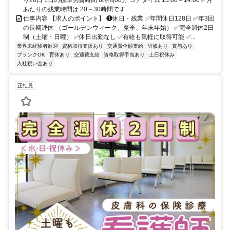
り20日 1日の標準労働時間 8時間00分 コアタイム 13:00～14:00 ✅月
あたりの残業時間は 20～30時間です
仕事内容 【求人のポイント】 ❶休日・残業 ✅年間休日128日 ✅年3回
の長期連休 （ゴールデンウィーク、夏季、年末年始） ✅完全週休2日
制（土曜・日曜） ✅休日出勤なし ✅有給も気軽に取得可能 ✅...
業界未経験者歓迎
資格取得支援あり
交通費全額支給
研修あり
賞与あり
ブランクOK
育休あり
交通費支給
資格取得手当あり
土日祝休み
入社祝い金あり
正社員