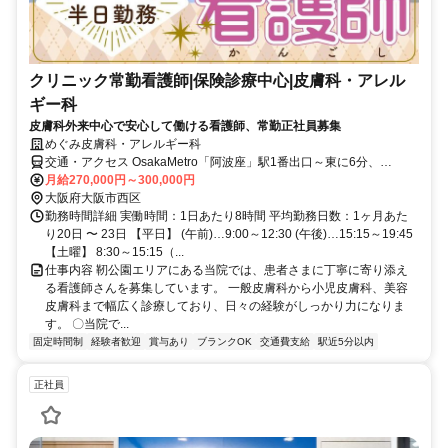
クリニック常勤看護師|保険診療中心|皮膚科・アレル
ギー科
皮膚科外来中心で安心して働ける看護師、常勤正社員募集
めぐみ皮膚科・アレルギー科
交通・アクセス OsakaMetro「阿波座」駅1番出口～東に6分、
OsakaMetro「本町」駅24番出口～西に6分
月給270,000円～300,000円
大阪府大阪市西区
勤務時間詳細 実働時間：1日あたり8時間 平均勤務日数：1ヶ月あた
り20日 〜 23日 【平日】 (午前)…9:00～12:30 (午後)…15:15～19:45
【土曜】 8:30～15:15（...
仕事内容 靭公園エリアにある当院では、患者さまに丁寧に寄り添え
る看護師さんを募集しています。 一般皮膚科から小児皮膚科、美容
皮膚科まで幅広く診療しており、日々の経験がしっかり力になりま
す。 〇当院で...
固定時間制
経験者歓迎
賞与あり
ブランクOK
交通費支給
駅近5分以内
正社員