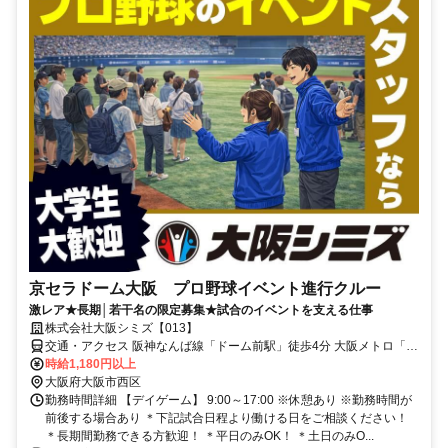
京セラドーム大阪 プロ野球イベント進行クルー
激レア★長期│若干名の限定募集★試合のイベントを支える仕事
株式会社大阪シミズ【013】
交通・アクセス 阪神なんば線「ドーム前駅」徒歩4分 大阪メトロ「ド
ーム前千代崎駅」徒歩4分 大阪環状線「大正駅」徒歩8分
時給1,180円以上
大阪府大阪市西区
勤務時間詳細 【デイゲーム】 9:00～17:00 ※休憩あり ※勤務時間が
前後する場合あり ＊下記試合日程より働ける日をご相談ください！
＊長期間勤務できる方歓迎！ ＊平日のみOK！ ＊土日のみO...