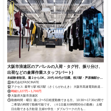
大阪市浪速区のアパレルの入荷・タグ付、振り分け、
出荷などの倉庫作業スタッフ(パート)
未経験者歓迎。週２からOK。20代-40代が活躍。桜川駅・芦原橋駅から
徒歩10分以内
株式会社FASCINATE
アクセス: 最寄り駅 桜川駅（さくらがわえき） 大阪市高速電気軌道
（Osaka Metro）千日前線 阪神電気鉄道阪神なんば線 徒歩. 5-7分 芦
時給1,227円～1,700円
原橋駅（あしはらばしえき） JR大阪環状線 徒歩. 10分
大阪府大阪市浪速区
勤務時間・曜日: 週に2〜5日程度勤務できる方。 10:30〜17:30の間で
ご希望の時間で勤務可能です。（※1日最大6時間00分の勤務） 土曜
日出勤できる方歓迎 主婦や学生・ダブルワークの方も...