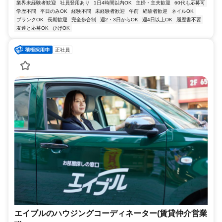
業界未経験者歓迎
社員登用あり
1日4時間以内OK
主婦・主夫歓迎
60代も応募可
学歴不問
平日のみOK
経験不問
未経験者歓迎
午前
経験者歓迎
ネイルOK
ブランクOK
長期歓迎
完全歩合制
週2・3日からOK
週4日以上OK
履歴書不要
友達と応募OK
ひげOK
正社員
エイブルのハウジングコーディネーター(賃貸仲介営業