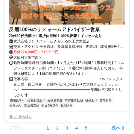
反 響100%のリフ ォームアドバイザー営業
20代30代活躍中！選択休日制！100%反響！インセンあり
株式会社サンリフォーム きがえる水工房大阪店
交通・アクセス 千日前線、長堀鶴見緑地線『西長堀』駅徒歩5分 / 千
日前線、阪神なんば線【桜川】駅徒歩8分
月給274,000円～515,500円
大阪府大阪市西区
勤務時間詳細 総労働時間：1ヶ月あたり154時間 *【勤務時間】* フル
フレックスタイム制（コアなし） ※選択休日制を導入しており、 年
間休日数により 1日の勤務時間が変わります。
仕事内容 ━━━━━━━━━━━━━━━━━━━ フルフレックス
＆日曜・祝日休み！ 経験を活かし水まわりのプロフェッショナル
へ！ ━━━━━━━━━━━━━━━━━━━ 年間休日120日！し
っかり休...
職場見学可
住宅手当あり
経験者歓迎
有資格者歓迎
研修あり
賞与あり
育休あり
交通費支給
駅近5分以内
社割あり
同じ企業の求人
前へ
次へ
1
2
3
4
5