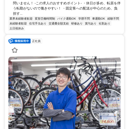
問いません！ -この求人のおすすめポイント- ・休日が多め、転居を伴
う転勤がないので働きやすい！ ・固定客への配送が中心のため、負
担す...
業界未経験者歓迎
変形労働時間制
バイク通勤OK
学歴不問
車通勤OK
経験不問
未経験者歓迎
住宅手当あり
交通費全額支給
研修あり
賞与あり
社割あり
土日祝休み
正社員