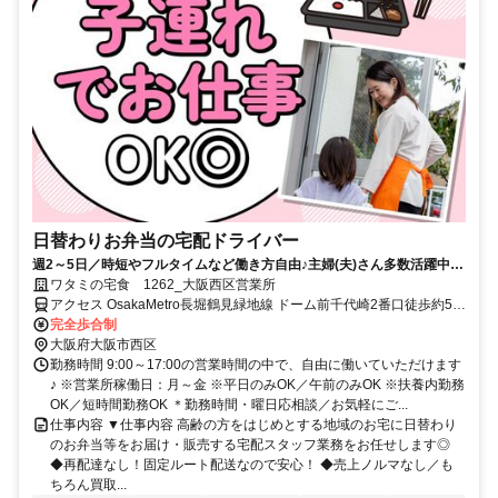
日替わりお弁当の宅配ドライバー
週2～5日／時短やフルタイムなど働き方自由♪主婦(夫)さん多数活躍中！
サポート体制バッチリなのでお子さんの行事でのお休みなども取りやす
ワタミの宅食 1262_大阪西区営業所
い◎
アクセス OsakaMetro長堀鶴見緑地線 ドーム前千代崎2番口徒歩約5
分、阪神なんば線/近鉄奈良線 ドーム前1番口徒歩約8分、OsakaMetro
完全歩合制
長堀鶴見緑地線 西長堀4-A口徒歩約9分
大阪府大阪市西区
勤務時間 9:00～17:00の営業時間の中で、自由に働いていただけます
♪ ※営業所稼働日：月～金 ※平日のみOK／午前のみOK ※扶養内勤務
OK／短時間勤務OK ＊勤務時間・曜日応相談／お気軽にご...
仕事内容 ▼仕事内容 高齢の方をはじめとする地域のお宅に日替わり
のお弁当等をお届け・販売する宅配スタッフ業務をお任せします◎
◆再配達なし！固定ルート配送なので安心！ ◆売上ノルマなし／も
ちろん買取...