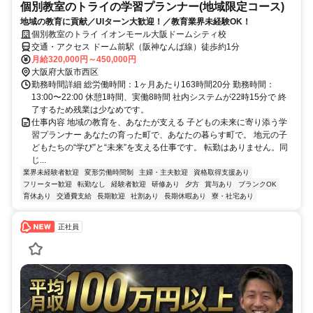
個別教室のトライの学習プランナー(地域限定コース)
地域の教育に貢献／UIターン大歓迎！／教育業界未経験OK！
個別教室のトライ イオンモール大阪ドームシティ校
交通・アクセス ドーム前駅（阪神なんば線）徒歩約1分
月給320,000円～450,000円
大阪府大阪市西区
勤務時間詳細 総労働時間：1ヶ月あたり163時間20分 勤務時間：
13:00〜22:00 休憩1時間、実働8時間 社内システムが22時15分で 終
了するため残業は少なめです。
仕事内容 地域の教育を、あなたが支える 子どもの未来に寄り添う学
習プランナー あなたの育った町で、あなたの暮らす町で。 地元の子
どもたちの“学び”と“未来”を支える仕事です。 転勤はありません。同
じ...
業界未経験者歓迎
変形労働時間制
主婦・主夫歓迎
資格取得支援あり
フリーター歓迎
転勤なし
経験者歓迎
研修あり
夕方
賞与あり
ブランクOK
育休あり
交通費支給
長期歓迎
社割あり
長期休暇あり
寮・社宅あり
正社員