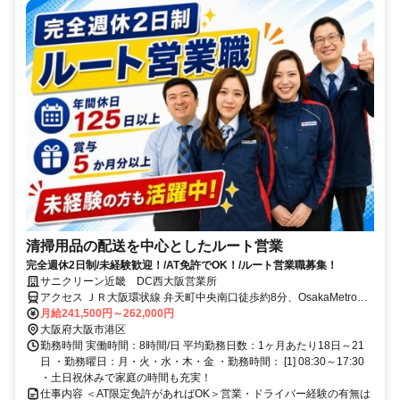
清掃用品の配送を中心としたルート営業
完全週休2日制/未経験歓迎！/AT免許でOK！/ルート営業職募集！
サニクリーン近畿 DC西大阪営業所
アクセス ＪＲ大阪環状線 弁天町中央南口徒歩約8分、OsakaMetro中
央線 弁天町中央南口徒歩約8分、OsakaMetro中央線 九条（大阪府）1
月給241,500円～262,000円
番口徒歩約12分
大阪府大阪市港区
勤務時間 実働時間：8時間/日 平均勤務日数：1ヶ月あたり18日～21
日 ・勤務曜日：月・火・水・木・金 ・勤務時間： [1] 08:30～17:30
・土日祝休みで家庭の時間も充実！
仕事内容 ＜AT限定免許があればOK＞営業・ドライバー経験の有無は