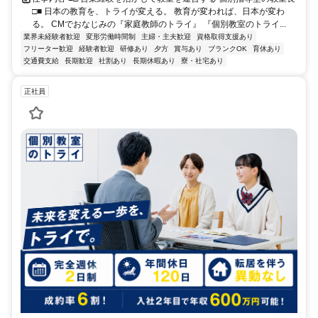
□■ 日本の教育を、トライが変える。 教育が変われば、日本が変わ
る。 CMでおなじみの『家庭教師のトライ』 『個別教室のトライ...
業界未経験者歓迎
変形労働時間制
主婦・主夫歓迎
資格取得支援あり
フリーター歓迎
経験者歓迎
研修あり
夕方
賞与あり
ブランクOK
育休あり
交通費支給
長期歓迎
社割あり
長期休暇あり
寮・社宅あり
正社員