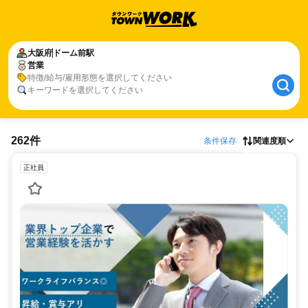
大阪府
ドーム前駅
営業
特徴/給与/雇用形態を選択してください
キーワードを選択してください
262件
条件保存
関連度順
正社員