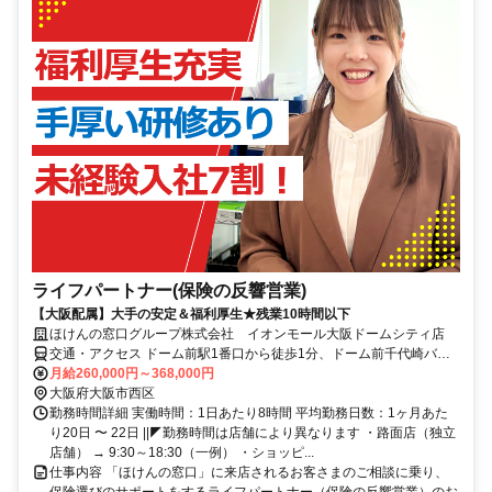
ライフパートナー(保険の反響営業)
【大阪配属】大手の安定＆福利厚生★残業10時間以下
ほけんの窓口グループ株式会社 イオンモール大阪ドームシティ店
交通・アクセス ドーム前駅1番口から徒歩1分、ドーム前千代崎バス
停から徒歩3分
月給260,000円～368,000円
大阪府大阪市西区
勤務時間詳細 実働時間：1日あたり8時間 平均勤務日数：1ヶ月あた
り20日 〜 22日 ||◤勤務時間は店舗により異なります ・路面店（独立
店舗） → 9:30～18:30（一例） ・ショッピ...
仕事内容 「ほけんの窓口」に来店されるお客さまのご相談に乗り、
保険選びのサポートをするライフパートナー（保険の反響営業）のお