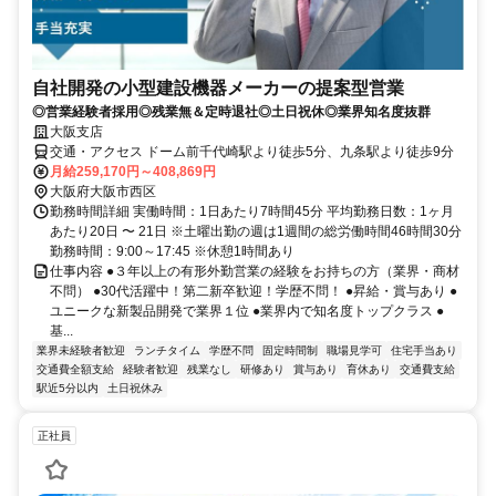
自社開発の小型建設機器メーカーの提案型営業
◎営業経験者採用◎残業無＆定時退社◎土日祝休◎業界知名度抜群
大阪支店
交通・アクセス ドーム前千代崎駅より徒歩5分、九条駅より徒歩9分
月給259,170円～408,869円
大阪府大阪市西区
勤務時間詳細 実働時間：1日あたり7時間45分 平均勤務日数：1ヶ月
あたり20日 〜 21日 ※土曜出勤の週は1週間の総労働時間46時間30分
勤務時間：9:00～17:45 ※休憩1時間あり
仕事内容 ●３年以上の有形外勤営業の経験をお持ちの方（業界・商材
不問） ●30代活躍中！第二新卒歓迎！学歴不問！ ●昇給・賞与あり ●
ユニークな新製品開発で業界１位 ●業界内で知名度トップクラス ●
基...
業界未経験者歓迎
ランチタイム
学歴不問
固定時間制
職場見学可
住宅手当あり
交通費全額支給
経験者歓迎
残業なし
研修あり
賞与あり
育休あり
交通費支給
駅近5分以内
土日祝休み
正社員