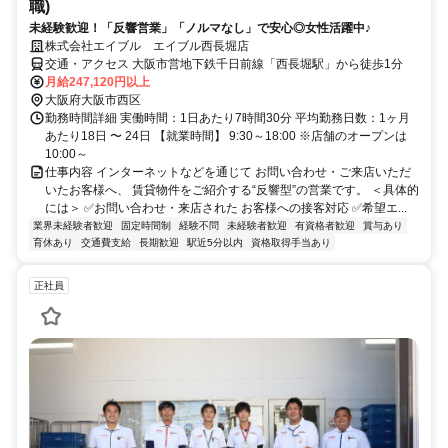
職)
未経験歓迎！「反響営業」「ノルマなし」で安心◎女性活躍中♪
株式会社エイブル エイブル西長堀店
交通・アクセス 大阪市営地下鉄千日前線「西長堀駅」から徒歩1分
月給247,120円以上
大阪府大阪市西区
勤務時間詳細 実働時間：1日あたり7時間30分 平均勤務日数：1ヶ月
あたり18日 〜 24日 【就業時間】 9:30～18:00 ※店舗のオープンは
10:00～
仕事内容 インターネットなどを通じて お問い合わせ・ご来店いただ
いたお客様へ、 賃貸物件をご紹介する“反響型”の営業です。 ＜具体的
には＞ ✅お問い合わせ・来店された お客様への接客対応 ✅希望エ...
業界未経験者歓迎
固定時間制
経験不問
未経験者歓迎
有資格者歓迎
賞与あり
育休あり
交通費支給
長期歓迎
駅近5分以内
資格取得手当あり
正社員