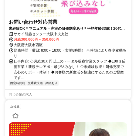
お問い合わせ対応営業
未経験OK＊マニュアル・充実の研修制度あり＊平均年齢33歳！20代の
多い職場です！
サカイ引越センター大阪中央支社
月給300,000円～350,000円
大阪府大阪市西区
勤務時間・曜日: 8:00～18:00（実働8時間） ※時期により多少変動あ
り
仕事内容: ◇月給30万円以上のトータル提案営業スタッフ ◆100％反
響営業！新規テレアポ・飛び込みなし！ ◇未経験歓迎！研修充実で
安心のサポート体制！ ◆お客様の新生活を快適にするためのご提案
です...
固定時間制
交通費支給
昇給あり
同じ企業の求人
正社員