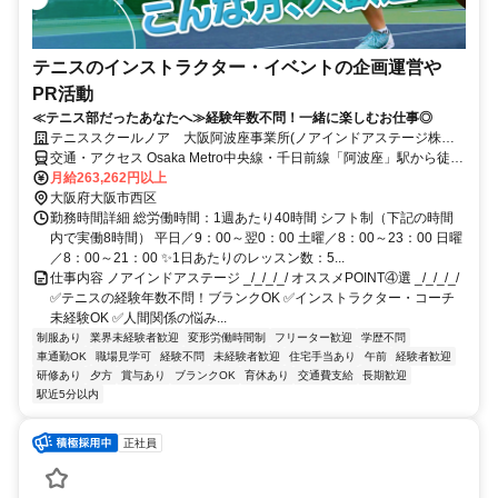
テニスのインストラクター・イベントの企画運営や
PR活動
≪テニス部だったあなたへ≫経験年数不問！一緒に楽しむお仕事◎
テニススクールノア 大阪阿波座事業所(ノアインドアステージ株式
会社)
交通・アクセス Osaka Metro中央線・千日前線「阿波座」駅から徒歩
4分
月給263,262円以上
大阪府大阪市西区
勤務時間詳細 総労働時間：1週あたり40時間 シフト制（下記の時間
内で実働8時間） 平日／9：00～翌0：00 土曜／8：00～23：00 日曜
／8：00～21：00 ✨1日あたりのレッスン数：5...
仕事内容 ノアインドアステージ _/_/_/_/ オススメPOINT④選 _/_/_/_/
✅テニスの経験年数不問！ブランクOK ✅インストラクター・コーチ
未経験OK ✅人間関係の悩み...
制服あり
業界未経験者歓迎
変形労働時間制
フリーター歓迎
学歴不問
車通勤OK
職場見学可
経験不問
未経験者歓迎
住宅手当あり
午前
経験者歓迎
研修あり
夕方
賞与あり
ブランクOK
育休あり
交通費支給
長期歓迎
駅近5分以内
正社員