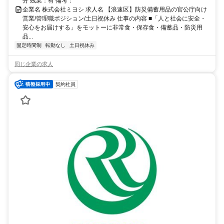
分 残業：有 備考：
企業名 株式会社ミヨシ 求人名 【浪速区】防災備蓄用品の官公庁向け
営業/管理職ポジション/土日祝休み 仕事の内容 ■「人と社会に安全・
安心をお届けする」をモットーに非常食・保存食・備蓄品・防災用
品...
固定時間制
転勤なし
土日祝休み
同じ企業の求人
契約社員