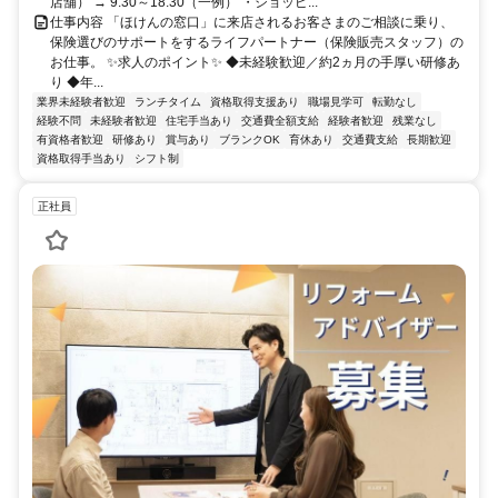
店舗） → 9:30～18:30（一例） ・ショッピ...
仕事内容 「ほけんの窓口」に来店されるお客さまのご相談に乗り、
保険選びのサポートをするライフパートナー（保険販売スタッフ）の
お仕事。 ✨求人のポイント✨ ◆未経験歓迎／約2ヵ月の手厚い研修あ
り ◆年...
業界未経験者歓迎
ランチタイム
資格取得支援あり
職場見学可
転勤なし
経験不問
未経験者歓迎
住宅手当あり
交通費全額支給
経験者歓迎
残業なし
有資格者歓迎
研修あり
賞与あり
ブランクOK
育休あり
交通費支給
長期歓迎
資格取得手当あり
シフト制
正社員