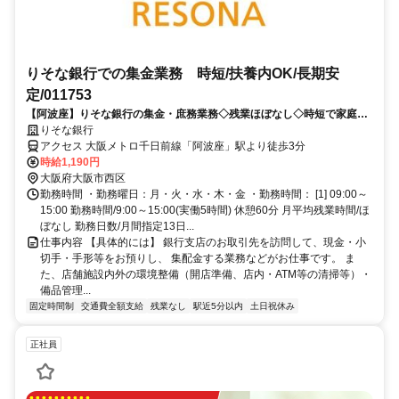
りそな銀行での集金業務 時短/扶養内OK/長期安
定/011753
【阿波座】りそな銀行の集金・庶務業務◇残業ほぼなし◇時短で家庭と
両立◇長期安定◇交通費支給あり
りそな銀行
アクセス 大阪メトロ千日前線「阿波座」駅より徒歩3分
時給1,190円
大阪府大阪市西区
勤務時間 ・勤務曜日：月・火・水・木・金 ・勤務時間： [1] 09:00～
15:00 勤務時間/9:00～15:00(実働5時間) 休憩60分 月平均残業時間/ほ
ぼなし 勤務日数/月間指定13日...
仕事内容 【具体的には】 銀行支店のお取引先を訪問して、現金・小
切手・手形等をお預りし、 集配金する業務などがお仕事です。 ま
た、店舗施設内外の環境整備（開店準備、店内・ATM等の清掃等）・
備品管理...
固定時間制
交通費全額支給
残業なし
駅近5分以内
土日祝休み
正社員