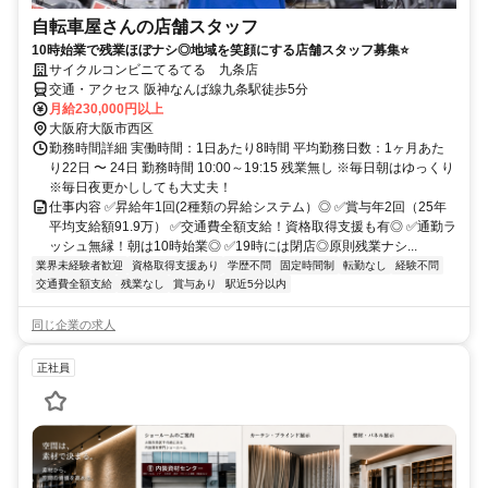
自転車屋さんの店舗スタッフ
10時始業で残業ほぼナシ◎地域を笑顔にする店舗スタッフ募集⭐
サイクルコンビニてるてる 九条店
交通・アクセス 阪神なんば線九条駅徒歩5分
月給230,000円以上
大阪府大阪市西区
勤務時間詳細 実働時間：1日あたり8時間 平均勤務日数：1ヶ月あた
り22日 〜 24日 勤務時間 10:00～19:15 残業無し ※毎日朝はゆっくり
※毎日夜更かししても大丈夫！
仕事内容 ✅昇給年1回(2種類の昇給システム）◎ ✅賞与年2回（25年
平均支給額91.9万） ✅交通費全額支給！資格取得支援も有◎ ✅通勤ラ
ッシュ無縁！朝は10時始業◎ ✅19時には閉店◎原則残業ナシ...
業界未経験者歓迎
資格取得支援あり
学歴不問
固定時間制
転勤なし
経験不問
交通費全額支給
残業なし
賞与あり
駅近5分以内
同じ企業の求人
正社員