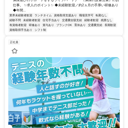
仕事。 ✨求人のポイント✨ ◆未経験歓迎／約2ヵ月の手厚い研修あり
◆年間...
業界未経験者歓迎
ランチタイム
資格取得支援あり
職場見学可
転勤なし
経験不問
未経験者歓迎
住宅手当あり
交通費全額支給
経験者歓迎
残業なし
有資格者歓迎
研修あり
賞与あり
ブランクOK
育休あり
交通費支給
長期歓迎
資格取得手当あり
シフト制
正社員