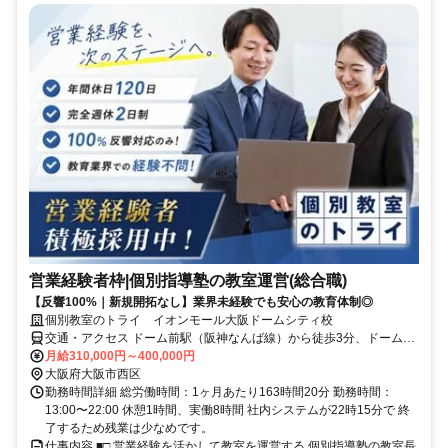
営業経験者枠|個別指導塾の教室運営(総合職)
【反響100%｜新規開拓なし】業界未経験でも安心の教育体制◎
個別教室のトライ イオンモール大阪ドームシティ校
交通・アクセス ドーム前駅（阪神なんば線）から徒歩3分、ドーム前
千代崎駅（OsakaMetro長堀鶴見緑地線）から徒歩4分
月給310,000円～400,000円
大阪府大阪市西区
勤務時間詳細 総労働時間：1ヶ月あたり163時間20分 勤務時間：
13:00〜22:00 休憩1時間、実働8時間 社内システムが22時15分で 終
了するため残業は少なめです。
仕事内容 ■□ 営業経験を活かして教室を運営する 個別指導塾の教室長