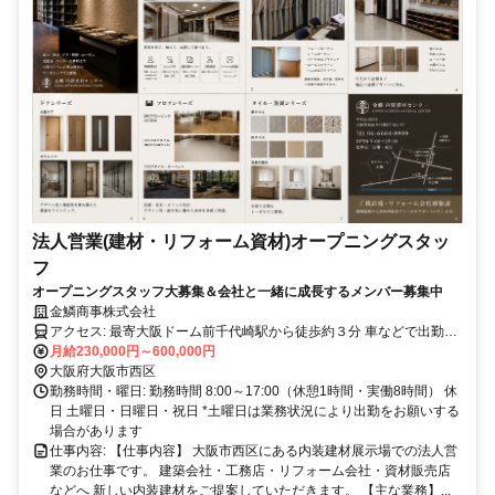
法人営業(建材・リフォーム資材)オープニングスタッ
フ
オープニングスタッフ大募集＆会社と一緒に成長するメンバー募集中
金鱗商事株式会社
アクセス: 最寄大阪ドーム前千代崎駅から徒歩約３分 車などで出勤可
能（要相談）
月給230,000円～600,000円
大阪府大阪市西区
勤務時間・曜日: 勤務時間 8:00～17:00（休憩1時間・実働8時間） 休
日 土曜日・日曜日・祝日 *土曜日は業務状況により出勤をお願いする
場合があります
仕事内容: 【仕事内容】 大阪市西区にある内装建材展示場での法人営
業のお仕事です。 建築会社・工務店・リフォーム会社・資材販売店
などへ 新しい内装建材をご提案していただきます。 【主な業務】...