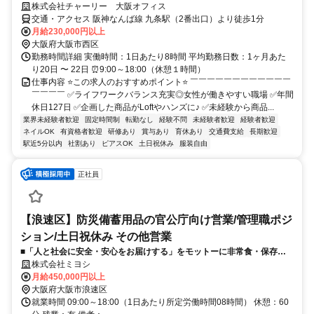
株式会社チャーリー 大阪オフィス
交通・アクセス 阪神なんば線 九条駅（2番出口）より徒歩1分
月給230,000円以上
大阪府大阪市西区
勤務時間詳細 実働時間：1日あたり8時間 平均勤務日数：1ヶ月あた
り20日 〜 22日 ⏰9:00～18:00（休憩１時間）
仕事内容 ⭐この求人のおすすめポイント⭐ ￣￣￣￣￣￣￣￣￣￣￣￣
￣￣￣￣ ✅ライフワークバランス充実◎女性が働きやすい職場 ✅年間
休日127日 ✅企画した商品がLoftやハンズに♪ ✅未経験から商品...
業界未経験者歓迎
固定時間制
転勤なし
経験不問
未経験者歓迎
経験者歓迎
ネイルOK
有資格者歓迎
研修あり
賞与あり
育休あり
交通費支給
長期歓迎
駅近5分以内
社割あり
ピアスOK
土日祝休み
服装自由
正社員
【浪速区】防災備蓄用品の官公庁向け営業/管理職ポジ
ション/土日祝休み その他営業
■「人と社会に安全・安心をお届けする」をモットーに非常食・保存
食・備蓄品・防災用品等の防災用品を専門に仕入れ/販売を行っている当
株式会社ミヨシ
社にて、防災備蓄品の営業管理職の募集となります。
月給450,000円以上
大阪府大阪市浪速区
就業時間 09:00～18:00（1日あたり所定労働時間08時間） 休憩：60