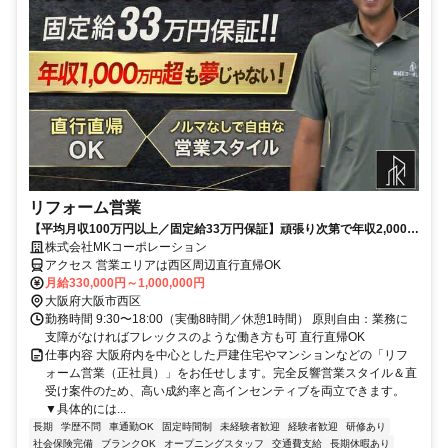
リフォーム営業
【平均月収100万円以上／固定給33万円保証】頑張り次第で年収2,000万
超も夢じゃない！その秘密は成約率70%の仕組み。直行直帰OK＆ノル
株式会社MKコーポレーション
マなしで自由な営業スタイルが魅力！週休3日制も導入！
アクセス 営業エリアは西区周辺直行直帰OK
月給330,000円～1,000,000円
大阪府大阪市西区
勤務時間 9:30〜18:00（実働8時間／休憩1時間） 原則自由：業務に
支障がなければフレックスのような働き方も可 直行直帰OK
仕事内容 大阪府内を中心とした戸建住宅やマンションなどの「リフ
ォーム営業（正社員）」をお任せします。完全反響営業スタイル＆直
受け案件のため、高い成約率と高インセンティブを両立できます。
▼具体的には...
長期
学歴不問
車通勤OK
固定時間制
未経験者歓迎
経験者歓迎
研修あり
社会保険完備
ブランクOK
オープニングスタッフ
交通費支給
長期休暇あり