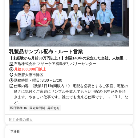
乳製品サンプル配布・ルート営業
【未経験から月給30万円以上！】創業143年の安定した当社。人物重
視・年齢学歴不問です！
布亀株式会社 マザーケア福島デリバリーセンター
月給300,000円以上
大阪府大阪市港区
勤務時間・曜日: 8:30～17:30
仕事内容: 《残業1日1時間以内！》 宅配を必要とするご家庭、宅配の
良さに気付くご家庭にサンプルを飲んでもらい宅配の お申込みを頂
きます。やさしい仕事です。誰にでも出来る仕事です。 →「R-1」な
ど...
即日勤務OK
固定時間制
昇給あり
同じ企業の求人
正社員