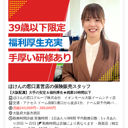
ほけんの窓口直営店の保険販売スタッフ
【大阪配属】大手の安定＆福利厚生★残業10時間以下
ほけんの窓口グループ株式会社 イオンモール大阪ドームシティ店
交通・アクセス ドーム前駅1番口から徒歩1分、ドーム前千代崎バス
停から徒歩3分
月給243,000円～368,000円
大阪府大阪市西区
勤務時間詳細 実働時間：1日あたり8時間 平均勤務日数：1ヶ月あた
り20日 〜 22日 ||◤勤務時間は店舗により異なります ・路面店（独立