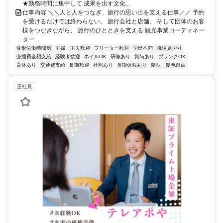
★勤務時間に集中して 成果を出す文化...
仕事内容 ＼＼人と人をつなぎ、旅行の思い出を支える仕事／／ 予約
を受けるだけでは終わらない。 旅行会社と店舗、 そして団体のお客
様をつなぎながら、 旅行のひとときを支える 観光事業コーディネー
ター...
変形労働時間制
主婦・主夫歓迎
フリーター歓迎
学歴不問
職場見学可
交通費全額支給
経験者歓迎
ネイルOK
研修あり
賞与あり
ブランクOK
育休あり
交通費支給
長期歓迎
社割あり
長期休暇あり
髪型・髪色自由
正社員