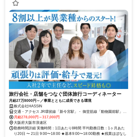
旅行会社・店舗をつなぐ団体旅行コーディネーター
月給27万8000円～／事業とともに成長できる環境
株式会社HASSIN
交通・アクセス JR環状線「新今宮駅」・ 御堂筋線「動物園前駅」か
ら徒歩7分
月給278,000円～317,000円
大阪府大阪市浪速区
勤務時間詳細 実働時間：1日あたり8時間 平均勤務日数：1ヶ月あた
り20日 〜 21日 9:00〜18:00 ★基本9:00〜18:00勤務 ★残業ほぼなし