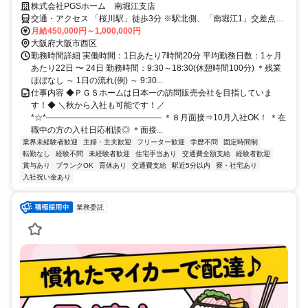
株式会社PGSホーム 南堀江支店
交通・アクセス 「桜川駅」徒歩3分 ※駅北側、「南堀江1」交差点す
ぐ
月給450,000円～1,000,000円
大阪府大阪市西区
勤務時間詳細 実働時間：1日あたり7時間20分 平均勤務日数：1ヶ月
あたり22日 〜 24日 勤務時間：9:30～18:30(休憩時間100分) ＊残業
ほぼなし ～ 1日の流れ(例) ～ 9:30...
仕事内容 ◆ＰＧＳホームは日本一の訪問販売会社を目指していま
す！◆ ＼秋から入社も可能です！／
*☆*―――――――――――――― ＊８月面接⇒10月入社OK！ ＊在
職中の方の入社日応相談◎ ＊面接...
業界未経験者歓迎
主婦・主夫歓迎
フリーター歓迎
学歴不問
固定時間制
転勤なし
経験不問
未経験者歓迎
住宅手当あり
交通費全額支給
経験者歓迎
賞与あり
ブランクOK
育休あり
交通費支給
駅近5分以内
寮・社宅あり
入社祝い金あり
業務委託