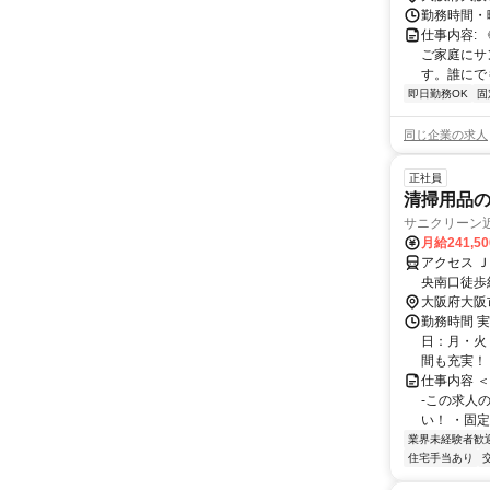
勤務時間・曜日
仕事内容:
ご家庭にサ
す。誰にでも
即日勤務OK
固
同じ企業の求人
正社員
清掃用品
サニクリーン
月給241,5
アクセス Ｊ
央南口徒歩約
大阪府大阪
勤務時間 実
日：月・火・
間も充実！
仕事内容 
-この求人
い！ ・固定
業界未経験者歓
住宅手当あり