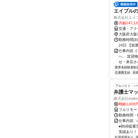
エイブルの
株式会社エイ
月給247,1
交通・アク
大阪府大阪
勤務時間詳
24日 【就業
仕事内容 
へ、 賃貸
せ・来店され
業界未経験者歓
交通費支給
長
アルバイト・パ
弁護士マッ
株式会社make 
時給1,60
フルリモー
勤務時間・曜
仕事内容: 
●BtoB
実績あり！ ◇
社員登用あり