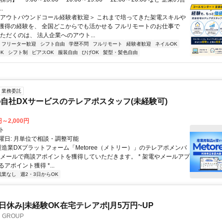
.
＜アウトバウンドコール経験者歓迎＞ これまで培ってきた架電スキルや
獲得の経験を、 全国どこからでも活かせる フルリモートのお仕事で
ただくのは、 法人企業へのアウト...
フリーター歓迎
シフト自由
学歴不問
フルリモート
経験者歓迎
ネイルOK
K
シフト制
ピアスOK
服装自由
ひげOK
髪型・髪色自由
業務委託
自社DXサービスのテレアポスタッフ(未経験可)
円～2,000円
ト
曜日: 月単位で相談・調整可能
製造業DXプラットフォーム「Metoree（メトリー）」のテレアポメンバ
やメールで商談アポイントを獲得していただきます。 * 架電やメールアプ
アポイント獲得 *...
残業なし
週2・3日からOK
土日休み|未経験OK在宅テレアポ|月5万円~UP
GROUP