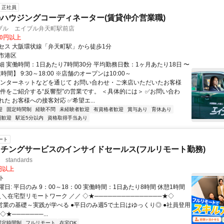
正社員
ハウジングコーディネーター(賃貸仲介営業職)
ブル エイブル弁天町駅前店
20円以上
セス 大阪環状線「弁天町駅」から徒歩1分
市港区
細 実働時間：1日あたり7時間30分 平均勤務日数：1ヶ月あたり18日 〜
時間】 9:30～18:00 ※店舗のオープンは10:00～
インターネットなどを通じて お問い合わせ・ご来店いただいたお客様
物件をご紹介する“反響型”の営業です。 ＜具体的には＞ ✅お問い合わ
た お客様への接客対応 ✅希望エ...
迎
固定時間制
経験不問
未経験者歓迎
有資格者歓迎
賞与あり
育休あり
期歓迎
駅近5分以内
資格取得手当あり
ート
チングサービスのインサイドセールス(フルリモート勤務)
standards
0円以上
ト
日: 平日のみ 9：00～18：00 実働時間：1日あたり8時間 休憩1時間
＼＼在宅型リモートワーク ／／ ◇★───────────────★◇
提案営業の基礎～実践が学べる ●平日のみ週5で土日はゆっくり◎ ●社員登用
★───────...
固定時間制
フルリモート
在宅OK