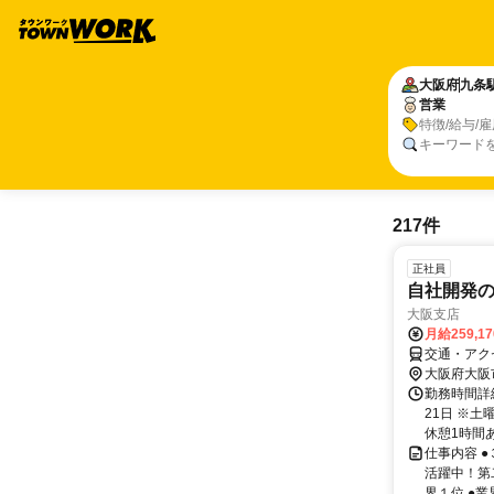
大阪府
九条
営業
特徴/給与/
キーワード
217件
正社員
自社開発
大阪支店
月給259,1
交通・アク
大阪府大阪
勤務時間詳
21日 ※土
休憩1時間
仕事内容 
活躍中！第
界１位 ●業