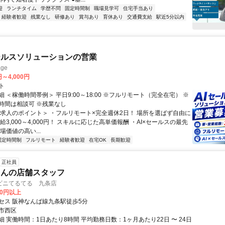
迎
ランチタイム
学歴不問
固定時間制
職場見学可
住宅手当あり
経験者歓迎
残業なし
研修あり
賞与あり
育休あり
交通費支給
駅近5分以内
ールスソリューションの営業
ge
円～4,000円
ト
 ＜稼働時間帯例＞ 平日9:00～18:00 ※フルリモート（完全在宅） ※
時間は相談可 ※残業なし
＜求人のポイント＞ ・フルリモート×完全週休2日！ 場所を選ばず自由に
給3,000～4,000円！ スキルに応じた高単価報酬 ・AI×セールスの最先
場価値の高い...
固定時間制
フルリモート
経験者歓迎
在宅OK
長期歓迎
正社員
さんの店舗スタッフ
ビニてるてる 九条店
00円以上
セス 阪神なんば線九条駅徒歩5分
市西区
 実働時間：1日あたり8時間 平均勤務日数：1ヶ月あたり22日 〜 24日