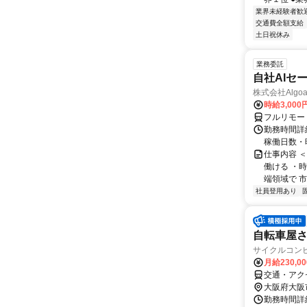
業界未経験者歓
交通費全額支給
土日祝休み
業務委託
自社AIセ
株式会社Algoa
時給3,000
フルリモー
勤務時間詳細
稼働日数・
仕事内容 
働ける ・時
端領域で 市
社員登用あり
自転車屋
サイクルコン
月給230,0
交通・アク
大阪府大阪
勤務時間詳細