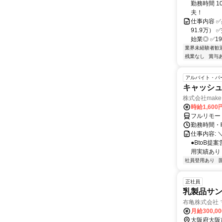
勤務時間 1
夫！
仕事内容 
91.9万
始業◎ ✅1
業界未経験者歓
残業なし
賞与
アルバイト・パ
キャッシュ
株式会社make 
時給1,60
フルリモー
勤務時間・曜
仕事内容: 
●BtoB
用実績あり ◇
社員登用あり
正社員
乳製品サ
布亀株式会社
月給300,0
大阪府大阪