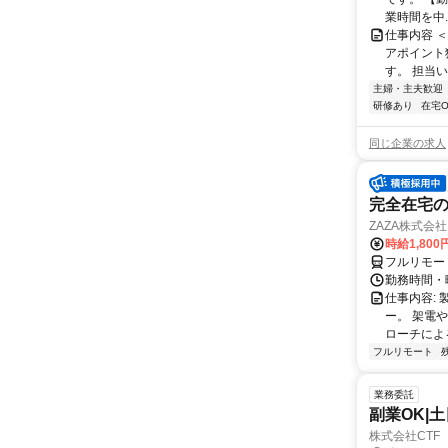
業時間を中..
仕事内容 
アポイント
す。 担当い
主婦・主夫歓迎
研修あり
在宅O
同じ企業の求人
完全在宅の
ZAZA株式会社
時給1,800
フルリモー
勤務時間・
仕事内容: 
ー。 架電
ローチによる
フルリモート
業務委託
副業OK|
株式会社CTF 