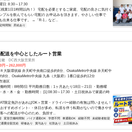
: 8:30～17:30
 《残業1日1時間以内！》 宅配を必要とするご家庭、宅配の良さに気付く
ンプルを飲んでもらい宅配の お申込みを頂きます。やさしい仕事で
出来る仕事です。 →「R-1」など...
定時間制
昇給あり
の配送を中心としたルート営業
近畿 DC西大阪営業所
00円～262,000円
Ｒ大阪環状線 弁天町中央南口徒歩約8分、OsakaMetro中央線 弁天町中
8分、OsakaMetro中央線 九条（大阪府）1番口徒歩約12分
市港区
働時間：8時間/日 平均勤務日数：1ヶ月あたり18日～21日 ・勤務曜
水・木・金 ・勤務時間： [1] 08:30～17:30 ・土日祝休みで家庭の時
＜AT限定免許があればOK＞営業・ドライバー経験の有無は問いません！
のおすすめポイント- ・休日が多め、転居を伴う転勤がないので働きやす
客への配送が中心のため、負担す...
迎
変形労働時間制
バイク通勤OK
学歴不問
車通勤OK
経験不問
未経験者歓迎
交通費全額支給
研修あり
賞与あり
社割あり
土日祝休み