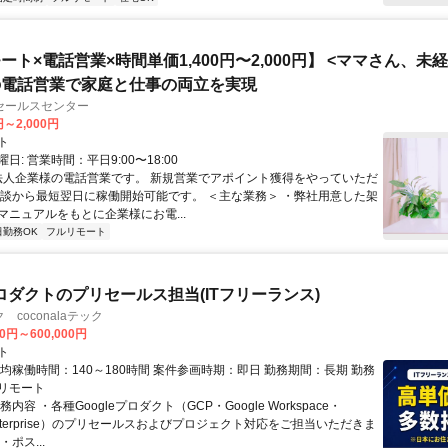
ート×電話営業×時間単価1,400円〜2,000円】 <ママさん、未
の電話営業で家庭と仕事の両立を実現
セールスセンター
円～2,000円
ト
日: 営業時間：平日9:00〜18:00
 法人企業様の電話営業です。 新規営業でアポイント獲得をやっていただ
面談から最短翌日に稼働開始可能です。 ＜主な業務＞ ・弊社用意した架
マニュアルをもとに企業様にお電...
日勤務OK
フルリモート
eプロダクトのプリセールス担当(ITフリーランス)
coconalaテック
00円～600,000円
ト
均稼働時間：140～180時間 案件参画時期：即日 勤務期間：長期 勤務
リモート
内容 ・各種Googleプロダクト（GCP・Google Workspace・
 Enterprise）のプリセールスおよびプロジェクト対応をご担当いただきま
ポス...