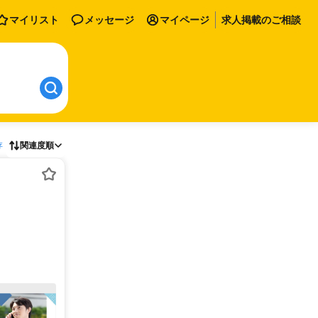
マイリスト
メッセージ
マイページ
求人掲載のご相談
存
関連度順