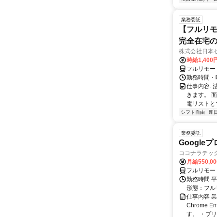
業務委託
【フルリモ
完全在宅
株式会社日本
時給1,400
フルリモー
勤務時間・曜
仕事内容:
きます。 
電リストと
シフト自由
即
業務委託
Googl
ココナラテック 
月給550,0
フルリモー
勤務時間 平
形態：フル
仕事内容 業務
Chrome
す。 ・プリ・