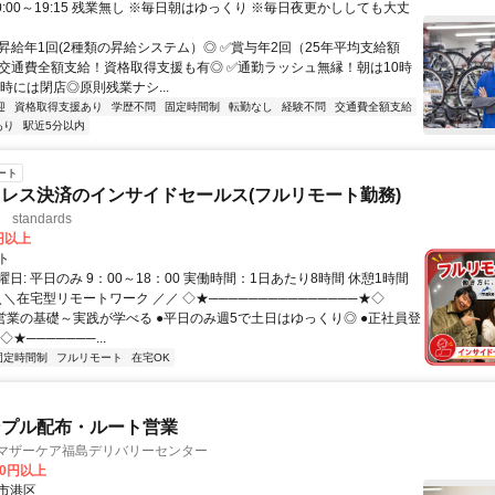
0:00～19:15 残業無し ※毎日朝はゆっくり ※毎日夜更かししても大丈
✅昇給年1回(2種類の昇給システム）◎ ✅賞与年2回（25年平均支給額
） ✅交通費全額支給！資格取得支援も有◎ ✅通勤ラッシュ無縁！朝は10時
9時には閉店◎原則残業ナシ...
迎
資格取得支援あり
学歴不問
固定時間制
転勤なし
経験不問
交通費全額支給
あり
駅近5分以内
ート
レス決済のインサイドセールス(フルリモート勤務)
standards
0円以上
ト
日: 平日のみ 9：00～18：00 実働時間：1日あたり8時間 休憩1時間
＼＼在宅型リモートワーク ／／ ◇★───────────────★◇
提案営業の基礎～実践が学べる ●平日のみ週5で土日はゆっくり◎ ●正社員登
★───────...
固定時間制
フルリモート
在宅OK
ンプル配布・ルート営業
 マザーケア福島デリバリーセンター
00円以上
市港区