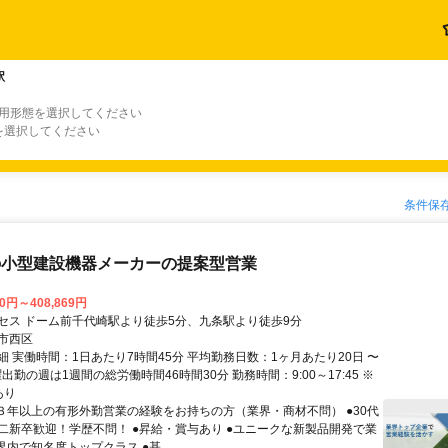
駅
雇用形態を選択してください
を選択してください
条件保
の小型建設機器メーカーの提案型営業
70円～408,869円
セス ドーム前千代崎駅より徒歩5分、九条駅より徒歩9分
市西区
細 実働時間：1日あたり7時間45分 平均勤務日数：1ヶ月あたり20日 〜
曜出勤の週は1週間の総労働時間46時間30分 勤務時間：9:00～17:45 ※
あり
●３年以上の有形外勤営業の経験をお持ちの方（業界・商材不問） ●30代
二新卒歓迎！学歴不問！ ●昇給・賞与あり ●ユニークな新製品開発で業
界内で知名度トップクラス ●基...