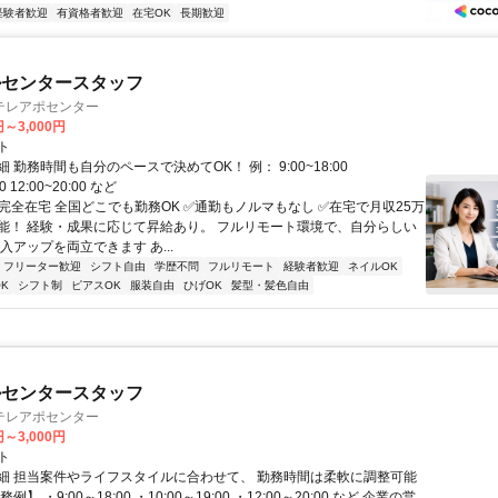
経験者歓迎
有資格者歓迎
在宅OK
長期歓迎
ルセンタースタッフ
テレアポセンター
円～3,000円
ト
 勤務時間も自分のペースで決めてOK！ 例： 9:00~18:00
00 12:00~20:00 など
✅完全在宅 全国どこでも勤務OK ✅通勤もノルマもなし ✅在宅で月収25万
能！ 経験・成果に応じて昇給あり。 フルリモート環境で、自分らしい
入アップを両立できます あ...
フリーター歓迎
シフト自由
学歴不問
フルリモート
経験者歓迎
ネイルOK
K
シフト制
ピアスOK
服装自由
ひげOK
髪型・髪色自由
ルセンタースタッフ
テレアポセンター
円～3,000円
ト
細 担当案件やライフスタイルに合わせて、 勤務時間は柔軟に調整可能
例】 ・9:00～18:00 ・10:00～19:00 ・12:00～20:00 など 企業の営