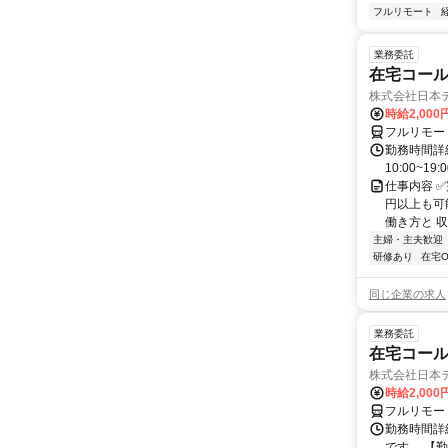
フルリモート
業務委託
在宅コー
株式会社日本
時給2,000
フルリモー
勤務時間詳細
10:00~19:
仕事内容 
円以上も可
働き方と 収
主婦・主夫歓迎
研修あり
在宅O
同じ企業の求人
業務委託
在宅コー
株式会社日本
時給2,000
フルリモー
勤務時間詳
です。 【勤務