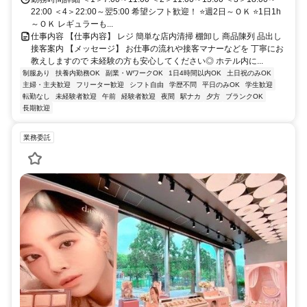
22:00 ＜4＞22:00～翌5:00 希望シフト歓迎！ ⭐週2日～ＯＫ ⭐1日1h
～ＯＫ レギュラーも...
仕事内容 【仕事内容】 レジ 簡単な店内清掃 棚卸し 商品陳列 品出し
接客案内 【メッセージ】 お仕事の流れや接客マナーなどを 丁寧にお
教えしますので 未経験の方も安心してください◎ ホテル内に...
制服あり
扶養内勤務OK
副業・WワークOK
1日4時間以内OK
土日祝のみOK
主婦・主夫歓迎
フリーター歓迎
シフト自由
学歴不問
平日のみOK
学生歓迎
転勤なし
未経験者歓迎
午前
経験者歓迎
夜間
駅ナカ
夕方
ブランクOK
長期歓迎
業務委託