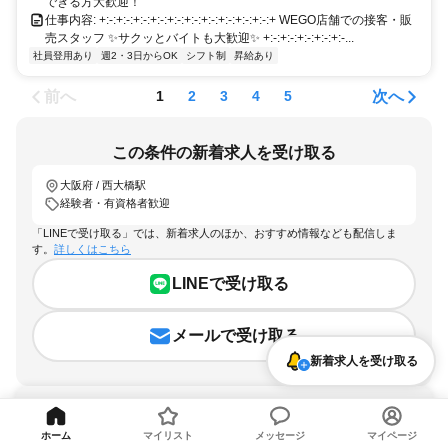
できる方大歓迎！
仕事内容: +:-:+:-:+:-:+:-:+:-:+:-:+:-:+:-:+:-:+:-:+ WEGO店舗での接客・販
売スタッフ ✨サクッとバイトも大歓迎✨ +:-:+:-:+:-:+:-:+:-...
社員登用あり
週2・3日からOK
シフト制
昇給あり
前へ
次へ
1
2
3
4
5
この条件の新着求人を受け取る
大阪府 / 西大橋駅
経験者・有資格者歓迎
「LINEで受け取る」では、新着求人のほか、おすすめ情報なども配信しま
す。
詳しくはこちら
LINEで受け取る
メールで受け取る
新着求人を受け取る
ホーム
マイリスト
メッセージ
マイページ