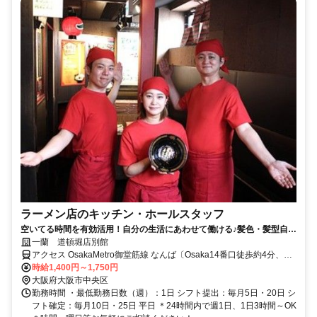
ラーメン店のキッチン・ホールスタッフ
空いてる時間を有効活用！自分の生活にあわせて働ける♪髪色・髪型自
由！履歴書不要＆オンライン面接実施中
一蘭 道頓堀店別館
アクセス OsakaMetro御堂筋線 なんば〔Osaka14番口徒歩約4分、阪
神なんば線/阪神本線 大阪難波〔近鉄・阪神線〕14番口徒歩約4分、
時給1,400円～1,750円
近鉄難波線 大阪難波〔近鉄・阪神線〕14番口徒歩約4分
大阪府大阪市中央区
勤務時間 ・最低勤務日数（週）：1日 シフト提出：毎月5日・20日 シ
フト確定：毎月10日・25日 平日 ＊24時間内で週1日、1日3時間～OK