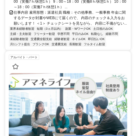
00（実働7ｈ/休憩1ｈ） 9：00～18：00（実働8ｈ/休憩1ｈ） 10：00
～18：00（実働7ｈ/休憩1ｈ） ...
仕事内容 雇用形態：派遣社員 職種：その他事務、一般事務 年金に関
するデータが封書やWEBにて届くので、 内容のチェック＆入力をお
願いします！ ＜1＞ チェックシートを見ながら、 内容に不備がない...
業界未経験者歓迎
短期（3ヵ月以内）
副業・WワークOK
土日祝のみOK
主婦・主夫歓迎
フリーター歓迎
学歴不問
平日のみOK
転勤なし
経験不問
未経験者歓迎
交通費全額支給
経験者歓迎
ネイルOK
即日払いOK
月1シフト提出
ブランクOK
交通費支給
長期歓迎
フルタイム歓迎
アルバイト・パート