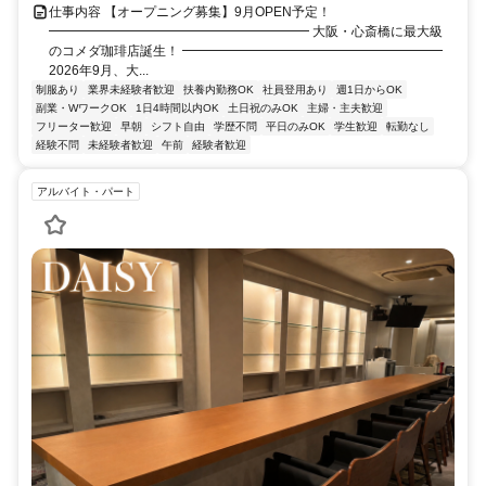
仕事内容 【オープニング募集】9月OPEN予定！
━━━━━━━━━━━━━━━━━━━━ 大阪・心斎橋に最大級
のコメダ珈琲店誕生！ ━━━━━━━━━━━━━━━━━━━━
2026年9月、大...
制服あり
業界未経験者歓迎
扶養内勤務OK
社員登用あり
週1日からOK
副業・WワークOK
1日4時間以内OK
土日祝のみOK
主婦・主夫歓迎
フリーター歓迎
早朝
シフト自由
学歴不問
平日のみOK
学生歓迎
転勤なし
経験不問
未経験者歓迎
午前
経験者歓迎
アルバイト・パート