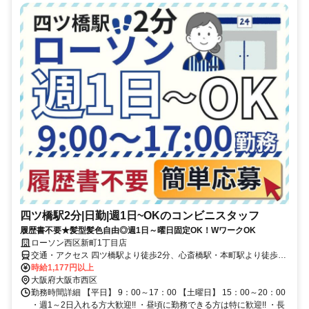
四ツ橋駅2分|日勤|週1日~OKのコンビニスタッフ
履歴書不要★髪型髪色自由◎週1日～曜日固定OK！WワークOK
ローソン西区新町1丁目店
交通・アクセス 四ツ橋駅より徒歩2分、心斎橋駅・本町駅より徒歩6
分
時給1,177円以上
大阪府大阪市西区
勤務時間詳細 【平日】 9：00～17：00 【土曜日】 15：00～20：00
・週1～2日入れる方大歓迎!! ・昼頃に勤務できる⽅は特に歓迎!! ・長