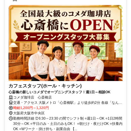
カフェスタッフ(ホール・キッチン)
心斎橋の新しいコメダでオープニングスタッフ！週1日～相談OK
コメダ珈琲店 心斎橋店
交通・アクセス 大阪メトロ「心斎橋駅」より徒歩約2分 各線「なんば
駅」より徒歩約7分
時給1,200円～1,320円
大阪府大阪市中央区
勤務時間詳細 ⏰6:30～23:30 の間でシフト制 ⭐週1日～OK ⭐1日2時間
30分～OK ⭐平日のみ・土日のみもOK！ ⭐朝だけ・夜だけOK ⭐扶養内
OK ⭐Wワーク・掛け持ち・副業自由 【...