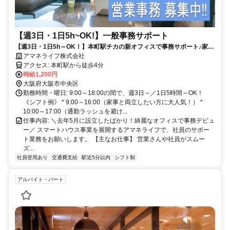
【週3日・1日5h~OK!】一般事務サポート
【週3日・1日5h～OK！】本町駅チカの新オフィスで事務サポート♪家庭
と両立する主婦さん活躍中
アマネライフ株式会社
アクセス: 本町駅から徒歩4分
時給1,200円
大阪府大阪市中央区
勤務時間・曜日: 9:00～18:00の間で、週3日～／1日5時間～OK！
《シフト例》 * 9:00～16:00（家事と両立したい方に大人気！） *
10:00～17:00（通勤ラッシュを避け...
仕事内容: ＼去年5月に設立したばかり！綺麗なオフィスで事務デビュ
ー／ スマートハウス事業を展開するアマネライフで、社員のサポー
ト業務をお願いします。 【主なお仕事】 営業さんや社員がスムー
ズ...
社員登用あり
交通費支給
駅近5分以内
シフト制
アルバイト・パート