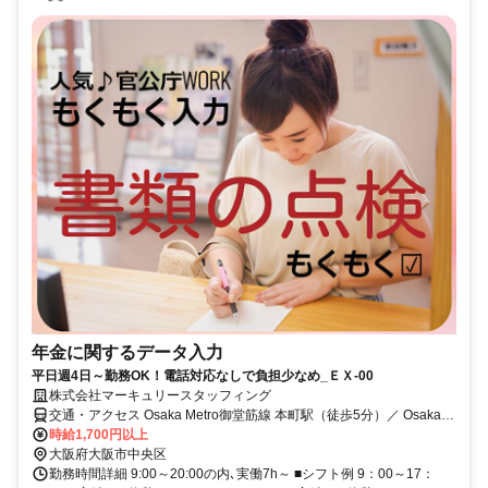
年金に関するデータ入力
平日週4日～勤務OK！電話対応なしで負担少なめ_ＥＸ-00
株式会社マーキュリースタッフィング
交通・アクセス Osaka Metro御堂筋線 本町駅（徒歩5分）／ Osaka
Metro四つ橋線 本町駅（徒歩5分）／Osaka Metro中央線 本町駅（徒
時給1,700円以上
歩5分）
大阪府大阪市中央区
勤務時間詳細 9:00～20:00の内､実働7h～ ■シフト例 9：00～17：