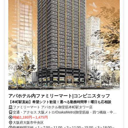
アパホテル内ファミリーマート|コンビニスタッフ
【本町駅直結】希望シフト歓迎！選べる勤務時間帯！曜日も応相談
ファミリーマート アパホテル御堂筋本町駅タワー店
交通・アクセス 大阪メトロ/OsakaMetro[御堂筋線・四つ橋線・中央
線]地下鉄各線「本町駅」直結
時給1,180円～1,475円
大阪府大阪市中央区
勤務時間詳細 ＜1＞7:00～11:00 ＜2＞11:00～15:00 ＜3＞18:00～