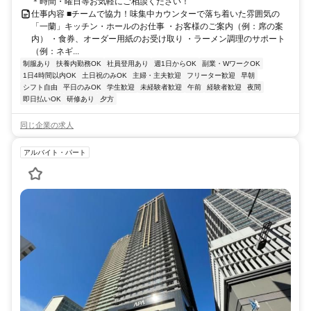
＊時間・曜日等お気軽にご相談ください！
仕事内容 ■チームで協力！味集中カウンターで落ち着いた雰囲気の
「一蘭」キッチン・ホールのお仕事 ・お客様のご案内（例：席の案
内） ・食券、オーダー用紙のお受け取り ・ラーメン調理のサポート
（例：ネギ...
制服あり
扶養内勤務OK
社員登用あり
週1日からOK
副業・WワークOK
1日4時間以内OK
土日祝のみOK
主婦・主夫歓迎
フリーター歓迎
早朝
シフト自由
平日のみOK
学生歓迎
未経験者歓迎
午前
経験者歓迎
夜間
即日払いOK
研修あり
夕方
同じ企業の求人
アルバイト・パート