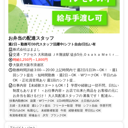
お弁当の配達スタッフ
週2日～勤務可/30代スタッフ活躍中/シフト自由/日払い有
株式会社はまよし
交通・アクセス 大和路線 ＪＲ難波駅 徒歩5分,Ｏｓａｋａ Ｍｅｔｒｏ
千日前線 桜川駅 徒歩6分,阪神なんば線 大阪難波駅 徒歩8分
時給1,250円～1,800円
大阪府大阪市浪速区
勤務時間詳細 3:00-～20:00 上記時間内で 週2日/1日3h～OK！ ・週1
回シフト提出 ・短時間勤務 ・週2日～OK ・WワークOK ・平日のみ
OK ・正社員登用あり 週1回のシフト提...
仕事内容 【未経験スタートもOK！】 学歴や経験は一切不問。日払い
制度もあります！ ＜お仕事内容＞ お店で出来た商品を お客様の元に
お弁当を届けるだけ！ 大人気配達スタッフの 募集です！ 配達ル...
扶養内勤務OK
副業・WワークOK
1日4時間以内OK
土日祝のみOK
主婦・主夫歓迎
週1シフト提出
フリーター歓迎
早朝
シフト自由
学歴不問
平日のみOK
転勤なし
未経験者歓迎
午前
経験者歓迎
即日払いOK
有資格者歓迎
研修あり
夕方
ブランクOK
アルバイト・パート