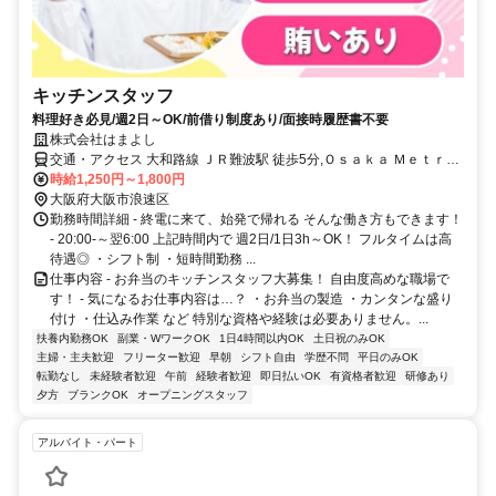
キッチンスタッフ
料理好き必見/週2日～OK/前借り制度あり/面接時履歴書不要
株式会社はまよし
交通・アクセス 大和路線 ＪＲ難波駅 徒歩5分,Ｏｓａｋａ Ｍｅｔｒｏ
千日前線 桜川駅 徒歩6分,阪神なんば線 大阪難波駅 徒歩8分
時給1,250円～1,800円
大阪府大阪市浪速区
勤務時間詳細 - 終電に来て、始発で帰れる そんな働き方もできます！
- 20:00-～翌6:00 上記時間内で 週2日/1日3h～OK！ フルタイムは高
待遇◎ ・シフト制 ・短時間勤務 ...
仕事内容 - お弁当のキッチンスタッフ大募集！ 自由度高めな職場で
す！ - 気になるお仕事内容は…？ ・お弁当の製造 ・カンタンな盛り
付け ・仕込み作業 など 特別な資格や経験は必要ありません。...
扶養内勤務OK
副業・WワークOK
1日4時間以内OK
土日祝のみOK
主婦・主夫歓迎
フリーター歓迎
早朝
シフト自由
学歴不問
平日のみOK
転勤なし
未経験者歓迎
午前
経験者歓迎
即日払いOK
有資格者歓迎
研修あり
夕方
ブランクOK
オープニングスタッフ
アルバイト・パート