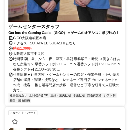
ゲームセンタースタッフ
Get into the Gaming Oasis（GiGO）＝ゲームのオアシスに飛び込め！
GiGO大阪道頓堀本店
アクセス TSUTAYA EBISUBASHI となり
時給1,300円
大阪府大阪市中央区
時間帯 朝、昼、夕方・夜、深夜・早朝 勤務曜日・時間 ＜働き方はあ
なた次第☆＞ 早番シフト例 9:00～17:15 遅番シフト例 15:00～23:15
夜番シフト例 21:00～28:30 ...
仕事情報 ● 仕事内容 ・ゲームセンターの接客・作業全般 ・たい焼き
店舗の運営・調理・接客など ・レモネード専門店でのレモネードの
作成・接客 ・推し活専門店の接客・運営など 丁寧な研修で未経験の
方で...
社員登用あり
土日祝のみOK
主婦・主夫歓迎
学生歓迎
交通費支給
シフト制
髪型・髪色自由
アルバイト・パート