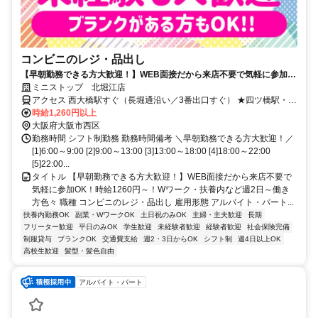
コンビニのレジ・品出し
【早朝勤務できる方大歓迎！】WEB面接だから来店不要で気軽に参加
OK！時給1260円～！Wワーク・扶養内など週2日～働き方色々
ミニストップ 北堀江店
アクセス 西大橋駅すぐ（長堀通沿い／3番出口すぐ） ★四ツ橋駅・西
長堀駅からも徒歩圏で通勤しやすい立地 ★北堀江・心斎橋エリアで
時給1,260円以上
通勤しやすい環境です ★大阪市西区・中央区・浪速区・港区エリア
大阪府大阪市西区
からアクセス可能！ ★その他のアクセス可能駅/四ツ橋駅、西長堀
勤務時間 シフト制勤務 勤務時間備考 ＼早朝勤務できる方大歓迎！／
駅、心斎橋駅、桜川駅
[1]6:00～9:00 [2]9:00～13:00 [3]13:00～18:00 [4]18:00～22:00
[5]22:00...
タイトル 【早朝勤務できる方大歓迎！】WEB面接だから来店不要で
気軽に参加OK！時給1260円～！Wワーク・扶養内など週2日～働き
方色々 職種 コンビニのレジ・品出し 雇用形態 アルバイト・パート...
扶養内勤務OK
副業・WワークOK
土日祝のみOK
主婦・主夫歓迎
長期
フリーター歓迎
平日のみOK
学生歓迎
未経験者歓迎
経験者歓迎
社会保険完備
制服貸与
ブランクOK
交通費支給
週2・3日からOK
シフト制
週4日以上OK
高校生歓迎
髪型・髪色自由
アルバイト・パート