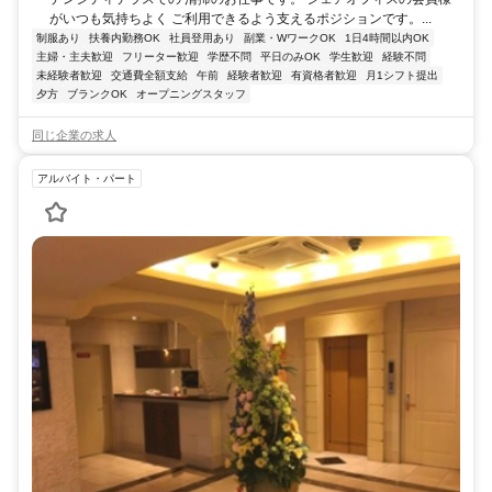
がいつも気持ちよく ご利用できるよう支えるポジションです。...
制服あり
扶養内勤務OK
社員登用あり
副業・WワークOK
1日4時間以内OK
主婦・主夫歓迎
フリーター歓迎
学歴不問
平日のみOK
学生歓迎
経験不問
未経験者歓迎
交通費全額支給
午前
経験者歓迎
有資格者歓迎
月1シフト提出
夕方
ブランクOK
オープニングスタッフ
同じ企業の求人
アルバイト・パート