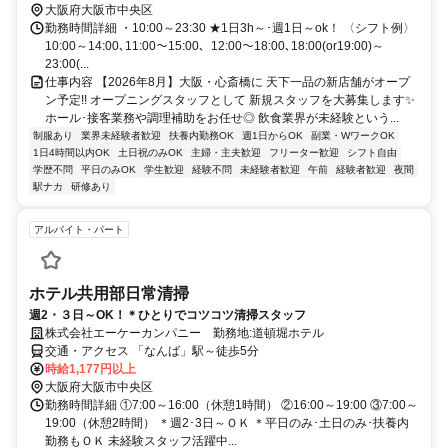
大阪府大阪市中央区
勤務時間詳細 ・10:00～23:30 ★1日3h～･週1日～ok！ 〈シフト例〉
10:00～14:00､11:00～15:00、12:00～18:00､18:00(or19:00)～
23:00(...
仕事内容 【2026年8月】大阪・心斎橋に 天下一品の新店舗がオープ
ン予定!! オープニングスタッフとして 新規スタッフを大募集します✨
ホール･接客業務や調理補助をお任せ◎ 飲食業界が未経験という...
制服あり
業界未経験者歓迎
扶養内勤務OK
週1日からOK
副業・WワークOK
1日4時間以内OK
土日祝のみOK
主婦・主夫歓迎
フリーター歓迎
シフト自由
学歴不問
平日のみOK
学生歓迎
経験不問
未経験者歓迎
午前
経験者歓迎
夜間
駅ナカ
研修あり
アルバイト・パート
ホテル共用部日常清掃
週2・３日～OK！＊ひとりでコツコツ清掃スタッフ
株式会社エーケーカンパニー 勤務地:道頓堀ホテル
交通・アクセス 「なんば」駅～徒歩5分
時給1,177円以上
大阪府大阪市中央区
勤務時間詳細 ①7:00～16:00（休憩1時間） ②16:00～19:00 ③7:00～
19:00（休憩2時間） ＊週2･3日～ＯＫ ＊平日のみ･土日のみ･扶養内
勤務もＯＫ 未経験スタッフ活躍中...