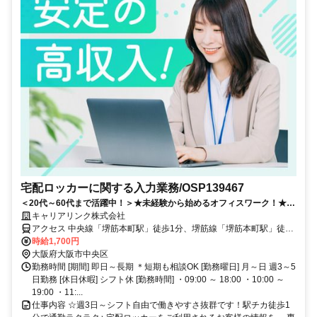
宅配ロッカーに関する入力業務/OSP139467
＜20代～60代まで活躍中！＞★未経験から始めるオフィスワーク！★高
時給1700円でしっかり稼げます！★主婦（夫）、Ｗワーク・学生さんも
キャリアリンク株式会社
歓迎！
アクセス 中央線「堺筋本町駅」徒歩1分、堺筋線「堺筋本町駅」徒歩
1分、御堂筋線「本町駅」徒歩7分
時給1,700円
大阪府大阪市中央区
勤務時間 [期間] 即日～長期 ＊短期も相談OK [勤務曜日] 月～日 週3～5
日勤務 [休日休暇] シフト休 [勤務時間] ・09:00 ～ 18:00 ・10:00 ～
19:00 ・11:...
仕事内容 ☆週3日～シフト自由で働きやすさ抜群です！駅チカ徒歩1