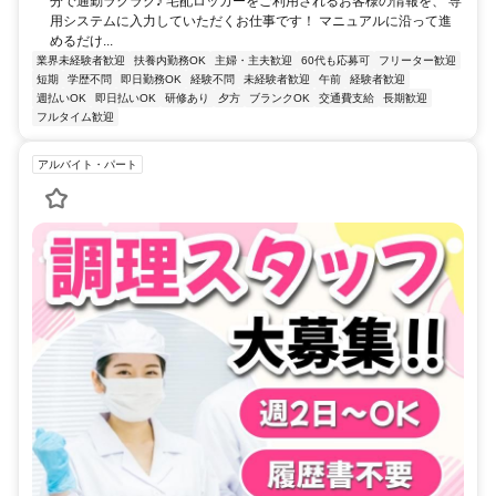
分で通勤ラクラク♪ 宅配ロッカーをご利用されるお客様の情報を、 専
用システムに入力していただくお仕事です！ マニュアルに沿って進
めるだけ...
業界未経験者歓迎
扶養内勤務OK
主婦・主夫歓迎
60代も応募可
フリーター歓迎
短期
学歴不問
即日勤務OK
経験不問
未経験者歓迎
午前
経験者歓迎
週払いOK
即日払いOK
研修あり
夕方
ブランクOK
交通費支給
長期歓迎
フルタイム歓迎
アルバイト・パート