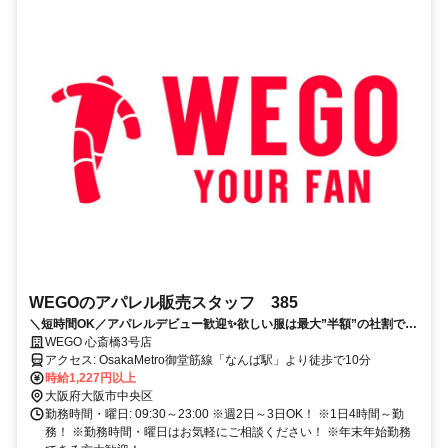
WEGOのアパレル販売スタッフ 385
＼短時間OK／アパレルデビュー歓迎✨欲しい服は最大”半額”の社割で
GET！✅服装・髪型・ネイル自由！
WEGO 心斎橋3号店
アクセス: OsakaMetro御堂筋線「なんば駅」より徒歩で10分
時給1,227円以上
大阪府大阪市中央区
勤務時間・曜日: 09:30～23:00 ※週2日～3日OK！ ※1日4時間～勤
務！ ※勤務時間・曜日はお気軽にご相談ください！ ※年末年始勤務