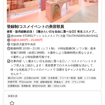
登録制/コスメイベントの美容部員
接客・販売経験必須！【働きたい日を自由に選べる◎】有名コスメブラ
ンド多数！接客経験を活かして高収入◎
@cosme STORE(アットコスメストア) 大阪 TSUTAYAEBISUBASHI店
日給15,000円～20,000円
大阪府大阪市中央区
勤務時間 10:00～21:00（シフト制） ※時短勤務OK シフト制：基本
実働7.5時間（休憩1.5時間） ※案件により勤務時間が異なります。
※案件により時短勤務可能です。
仕事内容 ＼＼働きたい日を自由に選べる◎／／ コスメイベントスタ
ッフ求人をご紹介します！ 美容業界でのスキルや経験を活かして、
様々な化粧品ブランドのイベントで 活躍するチャンスを手に入れま
せんか？ ...
週1日からOK
土日祝のみOK
主婦・主夫歓迎
フリーター歓迎
短期
シフト自由
学歴不問
平日のみOK
午前
経験者歓迎
研修あり
夕方
ブランクOK
交通費支給
長期歓迎
駅近5分以内
週2・3日からOK
派遣社員