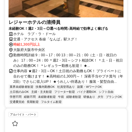
レジャーホテルの清掃員
未経験OK！週2・3日～◎選べる時間♪高時給で効率よく稼げる
ホテル ラブ・ラ・ドール
交通・アクセス 各線「なんば」駅スグ！
時給1,300円以上
大阪府大阪市中央区
勤務時間詳細 9：00～17：00 13：00～21：00（土・日・祝日の
み） 17：00～24：00 ＊週2・3日～シフト相談OK！ ＊土・日・祝日
のみの勤務OK！ ＊レギュラー勤務も歓迎！ ★...
仕事内容 ★週2・3日～OK！土日祝のみ勤務もOK！ プライベートに
合わせて働けます！ ★高時給の1,300円～！ 深夜手当やプチ賞与（年
2回）でさらに収入UP！ ★うれしい待遇あり！ 服装・髪型自由...
業界未経験者歓迎
扶養内勤務OK
社員登用あり
副業・WワークOK
土日祝のみOK
主婦・主夫歓迎
フリーター歓迎
バイク通勤OK
シフト自由
学歴不問
経験不問
未経験者歓迎
午前
経験者歓迎
研修あり
夕方
ブランクOK
交通費支給
長期歓迎
フルタイム歓迎
アルバイト・パート