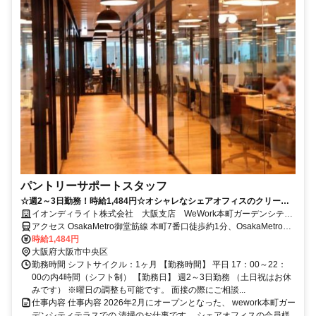
パントリーサポートスタッフ
☆週2～3日勤務！時給1,484円☆オシャレなシェアオフィスのクリーン
スタッフ☆積極採用中！☆WワークOK☆駅チカで便利
イオンディライト株式会社 大阪支店 WeWork本町ガーデンシティ
テラス
アクセス OsakaMetro御堂筋線 本町7番口徒歩約1分、OsakaMetro中
央線 本町9番口徒歩約2分、OsakaMetro四つ橋線 本町26番口徒歩約5
時給1,484円
分
大阪府大阪市中央区
勤務時間 シフトサイクル：1ヶ月 【勤務時間】 平日 17：00～22：
00の内4時間（シフト制） 【勤務日】 週2～3日勤務 （土日祝はお休
みです） ※曜日の調整も可能です。 面接の際にご相談...
仕事内容 仕事内容 2026年2月にオープンとなった、 wework本町ガー
デンシティテラスでの 清掃のお仕事です。 シェアオフィスの会員様