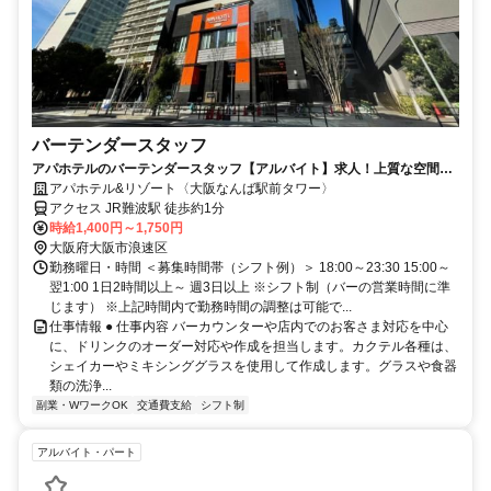
バーテンダースタッフ
アパホテルのバーテンダースタッフ【アルバイト】求人！上質な空間で
働く
アパホテル&リゾート〈大阪なんば駅前タワー〉
アクセス JR難波駅 徒歩約1分
時給1,400円～1,750円
大阪府大阪市浪速区
勤務曜日・時間 ＜募集時間帯（シフト例）＞ 18:00～23:30 15:00～
翌1:00 1日2時間以上～ 週3日以上 ※シフト制（バーの営業時間に準
じます） ※上記時間内で勤務時間の調整は可能で...
仕事情報 ● 仕事内容 バーカウンターや店内でのお客さま対応を中心
に、ドリンクのオーダー対応や作成を担当します。カクテル各種は、
シェイカーやミキシンググラスを使用して作成します。グラスや食器
類の洗浄...
副業・WワークOK
交通費支給
シフト制
アルバイト・パート