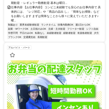
期歓迎 ・レギュラー勤務歓迎 基本は曜日...
仕事内容 【お仕事内容】 コンビニ未経験でも安心のお仕事内容で 具
体的には、「レジ対応」や「商品の品出 し」「簡単なお掃除」など
をお願いします まずは簡単なことから徐々に覚えていただ きます♪
曜...
制服あり
業界未経験者歓迎
ランチタイム
扶養内勤務OK
週1日からOK
副業・WワークOK
土日祝のみOK
主婦・主夫歓迎
フリーター歓迎
シフト自由
学歴不問
平日のみOK
転勤なし
未経験者歓迎
経験者歓迎
有資格者歓迎
夕方
ブランクOK
交通費支給
長期歓迎
アルバイト・パート