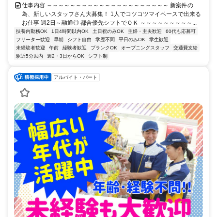
仕事内容 ～～～～～～～～～～～～～～～～～～～～～ 新案件の
為、新しいスタッフさん大募集！ 1人でコツコツマイペースで出来る
お仕事 週2日～融通◎ 都合優先シフトでＯＫ ～～～～～～～～～...
扶養内勤務OK
1日4時間以内OK
土日祝のみOK
主婦・主夫歓迎
60代も応募可
フリーター歓迎
早朝
シフト自由
学歴不問
平日のみOK
学生歓迎
未経験者歓迎
午前
経験者歓迎
ブランクOK
オープニングスタッフ
交通費支給
駅近5分以内
週2・3日からOK
シフト制
アルバイト・パート