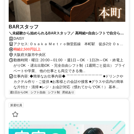
BARスタッフ
＼未経験から始められるBARスタッフ／ 高時給×自由シフトで自分らし
く働ける♪ノルマなし！髪型・髪色・ネイル・ピアス自由◎学生・フリー
DAISY
ター・Wワークさん大歓迎!!
アクセス: Ｏｓａｋａ Ｍｅｔｒｏ御堂筋線 本町駅 徒歩2分 Ｏｓａ
ｋａ Ｍｅｔｒｏ堺筋線 堺筋本町駅 徒歩7分 Ｏｓａｋａ Ｍｅｔｒ
時給2,500円以上
ｏ御堂筋線 淀屋橋駅 徒歩9分
大阪府大阪市中央区
勤務時間・曜日: 20:00～01:00 ・週1日～OK ・1日2h～OK ・終電上
がりOK ・遅出出勤OK ・完全自由シフト制（1週間ごと提出） プライ
ベートや学業、 他の仕事とも両立できる働...
仕事内容: ◆簡単なお仕事内容◆ ￣￣￣￣￣￣￣￣￣￣ ■ドリンクや
カクテル作り・ご提供 ■お客様との会話や接客 ■グラスや店内の簡単
な片付け・清掃 ■レジ・お会計対応（慣れてからでOK！） 基本...
週1日からOK
シフト自由
シフト制
昇給あり
派遣社員