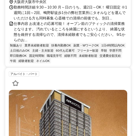
大阪府大阪市中央区
勤務時間詳細 9:30～10:30 月～日のうち、週2日～OK！ 曜日固定 ※1
週間に1回～2回、鴫野駅徒歩1分の弊社営業所にタオルなどを運んで
いただける方も同時募集 心斎橋での清掃の前後でも、別日...
仕事内容 お友達との応募可能！ オープン前のブティックの清掃業務
となります。 汚れているところを綺麗にするというより、 綺麗な状
態を維持する清掃なので、清掃未経験者でもご安心ください。 9/1か
らのお...
制服あり
業界未経験者歓迎
扶養内勤務OK
副業・WワークOK
1日4時間以内OK
土日祝のみOK
主婦・主夫歓迎
60代も応募可
フリーター歓迎
早朝
学歴不問
即日勤務OK
固定時間制
職場見学可
経験不問
未経験者歓迎
交通費全額支給
午前
経験者歓迎
ネイルOK
アルバイト・パート