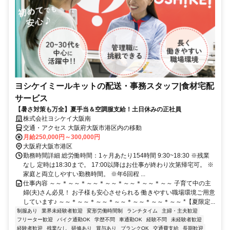
ヨシケイミールキットの配送・事務スタッフ|食材宅配
サービス
【暑さ対策も万全】夏手当＆空調服支給！土日休みの正社員
株式会社ヨシケイ大阪南
交通・アクセス 大阪府大阪市港区内の移動
月給250,000円～300,000円
大阪府大阪市港区
勤務時間詳細 総労働時間：1ヶ月あたり154時間 9:30~18:30 ※残業
なし 定時は18:30まで。 17:00以降はお仕事が終わり次第帰宅可。 ※
家庭と両立しやすい勤務時間。 ※年6回程 ...
仕事内容 ～～＊～～＊～～＊～～＊～～＊～～＊～～ 子育て中の主
婦(夫)さん必見！ お子様も安心させられる 働きやすい職場環境ご用意
しています♪ ～～＊～～＊～～＊～～＊～～＊～～＊～～ *【夏限定...
制服あり
業界未経験者歓迎
変形労働時間制
ランチタイム
主婦・主夫歓迎
フリーター歓迎
バイク通勤OK
学歴不問
車通勤OK
経験不問
未経験者歓迎
経験者歓迎
残業なし
研修あり
賞与あり
ブランクOK
交通費支給
長期歓迎