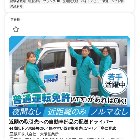
経験者歓迎
制服貸与
ブランクOK
交通費支給
バイトデビュー歓迎
シフト制
昇給あり
正社員
近隣の取引先への自動車部品の配送ドライバー
44歳以下／未経験OK／気やすい既存取引先ばかり／丁寧に育成
阪和株式会社 大阪営業所