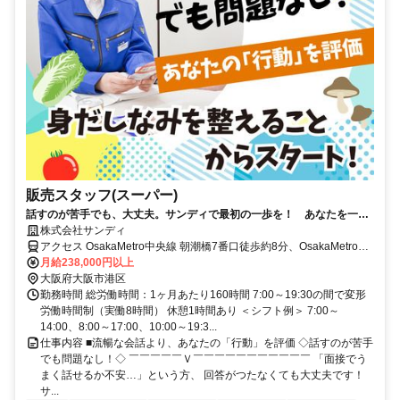
販売スタッフ(スーパー)
話すのが苦手でも、大丈夫。サンディで最初の一歩を！ あなたを一人
前に育てるまで、絶対に見捨てない安心の育成環境あり
株式会社サンディ
アクセス OsakaMetro中央線 朝潮橋7番口徒歩約8分、OsakaMetro中
央線 弁天町3番口徒歩約14分、OsakaMetro中央線 弁天町3番口徒歩
月給238,000円以上
約14分 ※公共交通機関を利用した1時間半以内のエリア上記勤務地以
大阪府大阪市港区
外での勤務の可能性あり。詳しくは面接にて。
勤務時間 総労働時間：1ヶ月あたり160時間 7:00～19:30の間で変形
労働時間制（実働8時間） 休憩1時間あり ＜シフト例＞ 7:00～
14:00、8:00～17:00、10:00～19:3...
仕事内容 ■流暢な会話より、あなたの「行動」を評価 ◇話すのが苦手
でも問題なし！◇ ￣￣￣￣￣Ｖ￣￣￣￣￣￣￣￣￣￣￣ 「面接でう
まく話せるか不安…」という方、 回答がつたなくても大丈夫です！
サ...