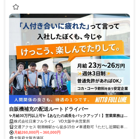
自販機補充の配送ルートドライバー
✨️月給30万円以上可✨️【あなたの成長をバックアップ！】営業業務はあ
りません！資格取得支援制度完備＊家族手当・入社祝い金・勤続祝い金
株式会社日東フルライン VD大阪中央営業所
など福利厚生あり
交通アクセス 朝潮橋駅から徒歩15分 ✔車通勤可 └ただし近隣駐車場
に自己負担で止めていただきますのでご了承ください。 ✔車通勤の場
月給260,000円～360,000円
合はガソリン代支給 └ガソリン代高騰の状況を鑑みた支給金額を設定
大阪府大阪市港区