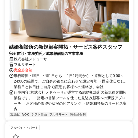
結婚相談所の新規顧客開拓・サービス案内スタッフ
完全在宅・業務委託／成果報酬型の営業業務
株式会社メドゥーサ
フルリモート
完全歩合制
勤務時間・曜日: ・週1日から ・1日1時間から ・原則として0:00～
24:00の範囲で、ご自身の都合に合わせて設定可能 ・固定休日なし。
業務日と休日はご自身で設定 お客様への連絡は、会社...
仕事内容: 株式会社メドゥーサが運営する結婚相談所の新規顧客開拓
業務です。 ・指定の営業ツールを使った見込み顧客への新規アプロ
ーチ ・お客様の希望や状況のヒアリング ・結婚相談所のサービス案
内...
週1日からOK
シフト自由
フルリモート
完全歩合制
アルバイト・パート