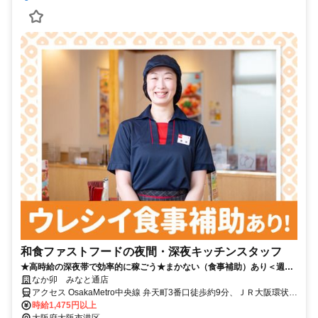
和食ファストフードの夜間・深夜キッチンスタッフ
★高時給の深夜帯で効率的に稼ごう★まかない（食事補助）あり＜週1
～/1日2ｈ～＞
なか卯 みなと通店
アクセス OsakaMetro中央線 弁天町3番口徒歩約9分、ＪＲ大阪環状線
弁天町南口徒歩約12分、OsakaMetro中央線 朝潮橋7番口徒歩約12分
時給1,475円以上
大阪府大阪市港区