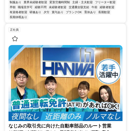
制服あり
業界未経験者歓迎
変形労働時間制
主婦・主夫歓迎
フリーター歓迎
早朝
職場見学可
経験不問
未経験者歓迎
交通費全額支給
午前
経験者歓迎
有資格者歓迎
研修あり
夕方
賞与あり
ブランクOK
育休あり
長期歓迎
長期休暇あり
正社員
なじみの取引先に向けた自動車部品のルート営業