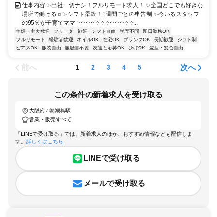
仕事内容 ✨出社一切ナシ！フルリモート求人！ ✨全国どこでも好きな
場所で働ける♫ ✨シフト柔軟！1週間ごとの申告制 ✨今いるスタッフ
の95％が子育てママ ༶ ༶ ༶ ༶ ༶ ༶ ༶ ༶ ༶ ༶ ༶ ༶...
主婦・主夫歓迎
フリーター歓迎
シフト自由
学歴不問
即日勤務OK
フルリモート
経験者歓迎
ネイルOK
在宅OK
ブランクOK
長期歓迎
シフト制
ピアスOK
服装自由
履歴書不要
友達と応募OK
ひげOK
髪型・髪色自由
前へ
次へ
1
2
3
4
5
この条件の新着求人を受け取る
大阪府 / 朝潮橋駅
営業・販売すべて
「LINEで受け取る」では、新着求人のほか、おすすめ情報なども配信しま
す。
詳しくはこちら
LINEで受け取る
メールで受け取る