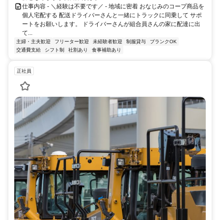
仕事内容 - ＼経験は不要です／ - 地域に密着 おなじみのコープ商品を
個人宅配する 配送ドライバーさんと一緒にトラックに同乗して サポ
ートをお願いします。 ドライバーさんが組合員さんの家に配達に出
て...
主婦・主夫歓迎
フリーター歓迎
未経験者歓迎
制服貸与
ブランクOK
交通費支給
シフト制
社割あり
食事補助あり
正社員