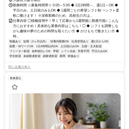
勤務時間 ☆募集時間帯☆ 0:00～5:00 ◆ 1日2時間～、週1日～OK ◆
平日のみ、土日祝のみもOK ◆ 1週間ごとの希望シフト制 ⇒シフト柔
軟に働けます！ ※深夜勤務のため、高校生の方は...
仕事内容 ◯積極採用中！早くて応募から1週間後に勤務可能♪ こんな
方におすすめ！具体的な業務内容はこちら！◯ ◆ シフトを調整しな
がら趣味や夢のための時間を取りたい方 ◆ かけもちで働きたい方 ◆
時...
制服あり
短期（3ヵ月以内）
扶養内勤務OK
社員登用あり
週1日からOK
副業・WワークOK
1日4時間以内OK
土日祝のみOK
主婦・主夫歓迎
フリーター歓迎
給料前払いOK
早朝
シフト自由
学歴不問
平日のみOK
学生歓迎
未経験者歓迎
経験者歓迎
夜間
研修あり
同じ企業の求人
業務委託