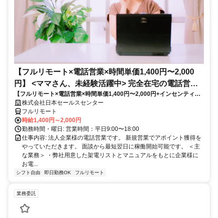
【フルリモート×電話営業×時間単価1,400円〜2,000
円】 <ママさん、未経験活躍中> 完全在宅の電話営業
【フルリモート×電話営業×時間単価1,400円〜2,000円+インセンティブ
で家庭と仕事の両立を実現
あり】 ＜ママさん、未経験活躍中＞ 完全在宅の電話営業で家庭と仕事の
株式会社日本セールスセンター
両立を実現
フルリモート
時給1,400円～2,000円
勤務時間・曜日: 営業時間：平日9:00〜18:00
仕事内容: 法人企業様の電話営業です。 新規営業でアポイント獲得を
やっていただきます。 面談から最短翌日に稼働開始可能です。 ＜主
な業務＞ ・弊社用意した架電リストとマニュアルをもとに企業様に
お電...
シフト自由
即日勤務OK
フルリモート
業務委託