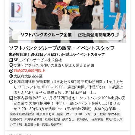
ソフトバンクグループの販売・イベントスタッフ
未経験歓迎！週休3日／月給27万円以上✨イベントスタッフ
SBモバイルサービス株式会社
交通・アクセス お住いの最寄り駅より通える範囲
月給272,000円以上
大阪府大阪市港区
勤務時間詳細 実働時間：1日あたり8時間 平均勤務日数：1ヶ月あた
り17日 シフト制 10:00～19:00 （実働8時間／休憩60分） ※ 残業は
ほとんどありません 勤務日数：週4日 勤務日：土...
仕事内容 週休3日で、月収27万円超え！ ソフトバンク100%出資の安
定企業で 大規模採用中！ 仲間と一緒にイベントを盛り上げません
か？ 20～30代の方が活躍中✨ （平均年齢 28歳） 具体的な業務...
業界未経験者歓迎
社員登用あり
副業・WワークOK
フリーター歓迎
学歴不問
経験不問
未経験者歓迎
経験者歓迎
残業なし
賞与あり
長期歓迎
駅近5分以内
シフト制
履歴書不要
友達と応募OK