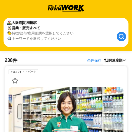
大阪府
朝潮橋駅
営業・販売すべて
特徴/給与/雇用形態を選択してください
キーワードを選択してください
238件
条件保存
関連度順
アルバイト・パート