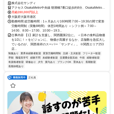
オペレーションで、余分なムダをカット。家計費のダイエットをサポー
株式会社サンディ
トする価格で、圧倒的な支持を獲得！ 流通業界にイノベーションを起
アクセス OsakaMetro中央線 朝潮橋7番口徒歩約8分、OsakaMetro中
こす一員に。＜社員へは手厚い投資を継続＞主任職の【年収730万円】
央線 弁天町3番口徒歩約14分、OsakaMetro中央線 弁天町3番口徒歩
月給280,000円以上
は業界トップクラス。未経験者も28万円以上。【賞与5.43ヶ月】。海外
約14分 ※公共交通機関を利用した1時間半以内のエリア上記勤務地以
大阪府大阪市港区
研修や早期の昇進・昇格あり。営業は19:30までで、【残業ほぼなし】
外での勤務の可能性あり。詳しくは面接にて。
勤務時間 総労働時間：1ヶ月あたり160時間 7:00～19:30の間で変形
と労働時間のダイエットも積極推進中！
労働時間制（実働8時間） 休憩1時間あり ＜シフト例＞ 7:00～
14:00、8:00～17:00、10:00～19:3...
仕事内容 【1】家計を支援し、関西圏第2位に。 ＜日本の食料品物価
を1/2に！＞をビジョンに、 物価が高騰するなか、店舗数を急拡大し
ているのが、 関西発祥のスーパー「サンディ」。 ※関西エリア253
店...
制服あり
業界未経験者歓迎
変形労働時間制
主婦・主夫歓迎
フリーター歓迎
早朝
職場見学可
経験不問
未経験者歓迎
交通費全額支給
午前
経験者歓迎
有資格者歓迎
研修あり
夕方
賞与あり
ブランクOK
育休あり
長期歓迎
長期休暇あり
正社員