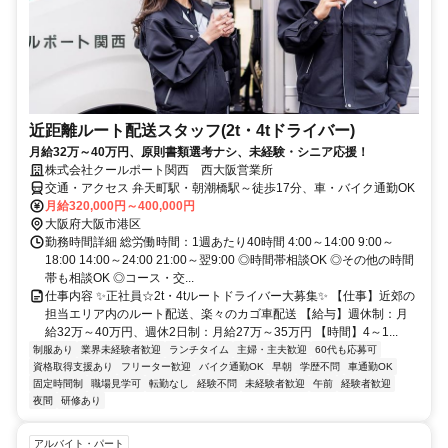
近距離ルート配送スタッフ(2t・4tドライバー)
月給32万～40万円、原則書類選考ナシ、未経験・シニア応援！
株式会社クールポート関西 西大阪営業所
交通・アクセス 弁天町駅・朝潮橋駅～徒歩17分、車・バイク通勤OK
月給320,000円～400,000円
大阪府大阪市港区
勤務時間詳細 総労働時間：1週あたり40時間 4:00～14:00 9:00～
18:00 14:00～24:00 21:00～翌9:00 ◎時間帯相談OK ◎その他の時間
帯も相談OK ◎コース・交...
仕事内容 ✨正社員☆2t・4tルートドライバー大募集✨ 【仕事】近郊の
担当エリア内のルート配送、楽々のカゴ車配送 【給与】週休制：月
給32万～40万円、週休2日制：月給27万～35万円 【時間】4～1...
制服あり
業界未経験者歓迎
ランチタイム
主婦・主夫歓迎
60代も応募可
資格取得支援あり
フリーター歓迎
バイク通勤OK
早朝
学歴不問
車通勤OK
固定時間制
職場見学可
転勤なし
経験不問
未経験者歓迎
午前
経験者歓迎
夜間
研修あり
アルバイト・パート