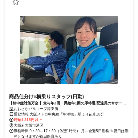
商品仕分け×横乗りスタッフ(日勤)
【熱中症対策万全 】賞与年2回・昇給年1回の厚待遇 配達員のサポート
なので接客ナシ
おおさかパルコープ港支所
通勤情報 大阪メトロ中央線「朝潮橋」駅より徒歩18分
時給1,315円以上
大阪府大阪市港区
勤務時間 9：30～17：30（休憩1時間） 月～金週5日勤務 ※祝日は勤
務となりますが祝日保育あり