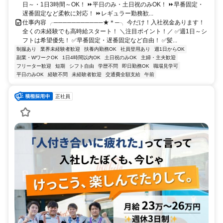
日～・1日3時間～OK！ ⏩平日のみ・土日祝のみOK！ ⏩早番固定・
遅番固定など柔軟に対応！ ⏩レギュラー勤務歓...
仕事内容 ╭───────────★＊─╮ 今だけ！入社祝金あります！
全くの未経験でも高時給スタート！ ＼注目ポイント！／ ✅週1日～シ
フトは希望優先！ ✅早番固定・遅番固定など自由！ ✅髪...
制服あり
業界未経験者歓迎
扶養内勤務OK
社員登用あり
週1日からOK
副業・WワークOK
1日4時間以内OK
土日祝のみOK
主婦・主夫歓迎
フリーター歓迎
短期
シフト自由
学歴不問
即日勤務OK
職場見学可
平日のみOK
経験不問
未経験者歓迎
交通費全額支給
午前
正社員