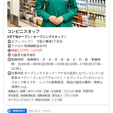
コンビニスタッフ
8月下旬オープン！オープニングスタッフ！
セブン-イレブン 大阪八幡屋1丁目店
アクセス 朝潮橋駅徒歩3分
時給1,177円～1,471円
大阪府大阪市港区
勤務時間 ・勤務曜日：月・火・水・木・金・土・日・祝 ・勤務時
間： [1] 06:00～09:00 [2] 09:00～13:00 [3] 13:00～17:00 [4] 17:00～
22:00 [...
仕事内容 オープニングスタッフ！アナタの近所にセブン‐イレブンが
新規オープン！コンビニでアルバイト！ セブン-イレブンのコンビニ
スタッフ求人です。 レジでの接客販売、商品の補充や陳列・簡単な
清掃からは...
制服あり
副業・WワークOK
主婦・主夫歓迎
フリーター歓迎
学歴不問
学生歓迎
未経験者歓迎
経験者歓迎
賞与あり
ブランクOK
オープニングスタッフ
駅近5分以内
シフト制
アルバイト・パート