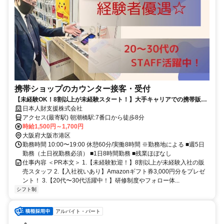
携帯ショップのカウンター接客・受付
【未経験OK！8割以上が未経験スタート！】大手キャリアでの携帯販売
スタッフ！20代〜30代活躍中！ネイル・ピアスOK！
日本人財支援株式会社
アクセス(最寄駅) 朝潮橋駅:7番口から徒歩8分
時給1,500円～1,700円
大阪府大阪市港区
勤務時間 10:00〜19:00 休憩60分/実働8時間 ※勤務地による ■週5日
勤務（土日祝勤務必須） ■1日8時間勤務 ■残業ほぼなし
仕事内容 ＜PR本文＞ 1.【未経験歓迎！】8割以上が未経験入社の販
売スタッフ 2.【入社祝いあり】Amazonギフト券3,000円分をプレゼ
ント！ 3.【20代〜30代活躍中！】研修制度やフォロー体...
シフト制
アルバイト・パート