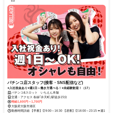
パチンコ店スタッフ(接客・SNS配信など)
⭐入社祝金あり⭐週1日～働き方選べる！⭐未経験歓迎！（17）
パチンコ&スロット いちえん本舗
交通・アクセス 各線｢弁天町｣駅徒歩15分
時給1,600円～1,700円
大阪府大阪市港区
勤務時間詳細 【早番】⏰9:00～16:30 【遅番】⏰16:00～23:15 ⏩週1