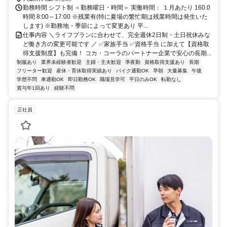
しています。 ✨️下記エリアからも通勤可能 弁天町駅（大阪市港区）
勤務時間 シフト制 ＜勤務曜日・時間＞ 実働時間： １月あたり 160.0
から車で約5分、徒歩で約20分／大正駅（大阪市大正区）から車で約
時間 8:00～17:00 ※残業有(特に夏場の繁忙期は残業時間は発生いた
10分／ドーム前駅（大阪市西区）から車で約10分
します) ※勤務地・季節によって変更あり 平...
仕事内容 ＼ライフプランに合わせて、完全週休2日制・土日祝休みな
ど働き方の変更可能です ／ ✅️家族手当 ✅️資格手当 に加えて【資格取
得支援制度】も完備！ コカ・コーラのパートナー企業で安心の長期...
制服あり
業界未経験者歓迎
主婦・主夫歓迎
準夜勤
資格取得支援あり
長期
フリーター歓迎
産休・育休取得実績あり
バイク通勤OK
早朝
大量募集
午後
学歴不問
車通勤OK
即日勤務OK
職場見学可
平日のみOK
転勤なし
賞与年1回あり
経験不問
正社員