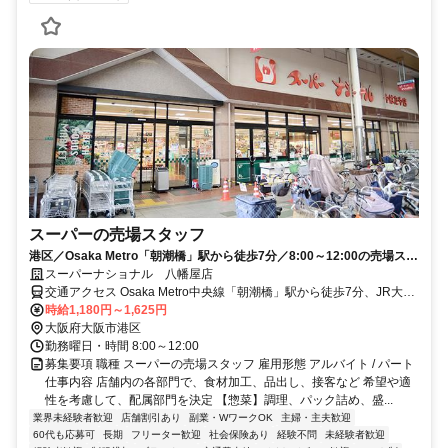
スーパーの売場スタッフ
港区／Osaka Metro「朝潮橋」駅から徒歩7分／8:00～12:00の売場スタ
ッフ募集中！
スーパーナショナル 八幡屋店
交通アクセス Osaka Metro中央線「朝潮橋」駅から徒歩7分、JR大阪
環状線「弁天町」駅からバス13分
時給1,180円～1,625円
大阪府大阪市港区
勤務曜日・時間 8:00～12:00
募集要項 職種 スーパーの売場スタッフ 雇用形態 アルバイト / パート
仕事内容 店舗内の各部門で、食材加工、品出し、接客など 希望や適
性を考慮して、配属部門を決定 【惣菜】調理、パック詰め、盛...
業界未経験者歓迎
店舗割引あり
副業・WワークOK
主婦・主夫歓迎
60代も応募可
長期
フリーター歓迎
社会保険あり
経験不問
未経験者歓迎