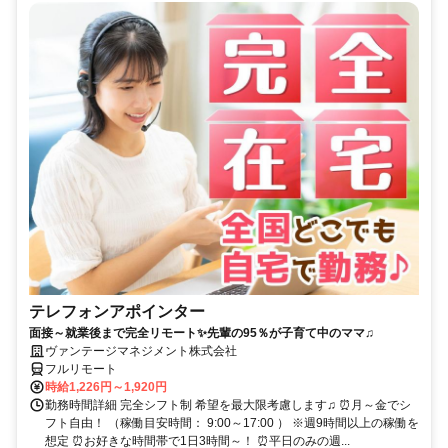
テレフォンアポインター
面接～就業後まで完全リモート✨先輩の95％が子育て中のママ♫
ヴァンテージマネジメント株式会社
フルリモート
時給1,226円～1,920円
勤務時間詳細 完全シフト制 希望を最大限考慮します♫ ⏰月～金でシ
フト自由！ （稼働目安時間： 9:00～17:00 ） ※週9時間以上の稼働を
想定 ⏰お好きな時間帯で1日3時間～！ ⏰平日のみの週...