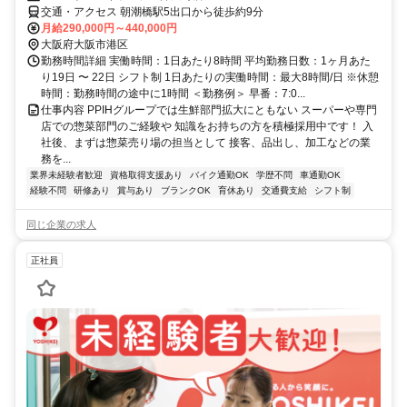
交通・アクセス 朝潮橋駅5出口から徒歩約9分
月給290,000円～440,000円
大阪府大阪市港区
勤務時間詳細 実働時間：1日あたり8時間 平均勤務日数：1ヶ月あた
り19日 〜 22日 シフト制 1日あたりの実働時間：最大8時間/日 ※休憩
時間：勤務時間の途中に1時間 ＜勤務例＞ 早番：7:0...
仕事内容 PPIHグループでは生鮮部門拡大にともない スーパーや専門
店での惣菜部門のご経験や 知識をお持ちの方を積極採用中です！ 入
社後、まずは惣菜売り場の担当として 接客、品出し、加工などの業
務を...
業界未経験者歓迎
資格取得支援あり
バイク通勤OK
学歴不問
車通勤OK
経験不問
研修あり
賞与あり
ブランクOK
育休あり
交通費支給
シフト制
同じ企業の求人
正社員