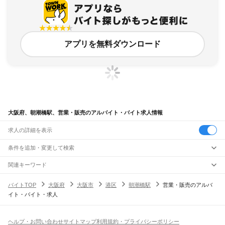
アプリを無料ダウンロード
大阪府、朝潮橋駅、営業・販売のアルバイト・バイト求人情報
求人の詳細を表示
条件を追加・変更して検索
市区町村を追加・変更
関連キーワード
完全在宅ワーク 全国
シール貼り 在宅
現在地周辺
ガチャガチャ
犬カフェ
大阪府
駅を追加・変更
バイトTOP
大阪府
大阪市
港区
朝潮橋駅
営業・販売のアルバ
大阪府
すべて
イト・バイト・求人
大阪市
すべて
職種を追加・変更
JR京都線
都島区
福島区
此花区
西区
港区
大正区
天王寺区
浪速区
西淀川区
東淀川区
東成区
島本駅
高槻駅
摂津富田駅
JR総持寺駅
茨木駅
千里丘駅
岸辺駅
吹田駅
東淀川駅
飲食・フードサービス
生野区
旭区
城東区
阿倍野区
住吉区
東住吉区
西成区
淀川区
鶴見区
住之江区
特徴を追加・変更
新大阪駅
大阪駅
飲食・フードサービス
平野区
北区
中央区
すべて
ヘルプ・お問い合わせ
サイトマップ
利用規約・プライバシーポリシー