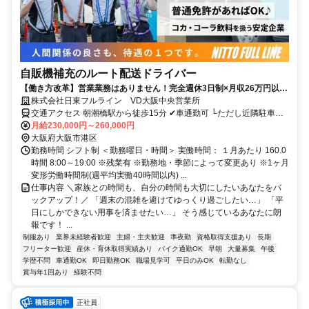
自販機補充のルート配送ドライバー
【働き方改革】営業業務はありません！完全週休3日制×月収26万円以上
可「週末の混雑はもう嫌だ！」なら平日休みにしませんか？
株式会社日東フルライン VD大阪中央営業所
交通アクセス 朝潮橋駅から徒歩15分 ✔車通勤可 └ただし近隣駐車場
に自己負担で止めていただきますのでご了承ください。 ✔車通勤の場
月給230,000円～260,000円
合はガソリン代支給 └ガソリン代高騰の状況を鑑みた支給金額を設定
大阪府大阪市港区
しています。 ✨️下記エリアからも通勤可能 弁天町駅（大阪市港区）
勤務時間 シフト制 ＜勤務曜日・時間＞ 実働時間： １月あたり 160.0
から車で約5分、徒歩で約20分／大正駅（大阪市大正区）から車で約
時間 8:00～19:00 ※残業有 ※勤務地・季節によって変更あり ※1ヶ月
10分／ドーム前駅（大阪市西区）から車で約10分
変形労働時間制(週平均実働40時間以内) ...
仕事内容 ＼家族との時間も、自分の時間も大切にしたいあなたをバ
ックアップ！／ 「週末の混雑を避けてゆっくり過ごしたい…」 「平
日にしかできない用事を済ませたい…」 そう感じているあなたに朗
報です！ ...
制服あり
業界未経験者歓迎
主婦・主夫歓迎
準夜勤
資格取得支援あり
長期
フリーター歓迎
産休・育休取得実績あり
バイク通勤OK
早朝
大量募集
午後
学歴不問
車通勤OK
即日勤務OK
職場見学可
平日のみOK
転勤なし
賞与年1回あり
経験不問
正社員