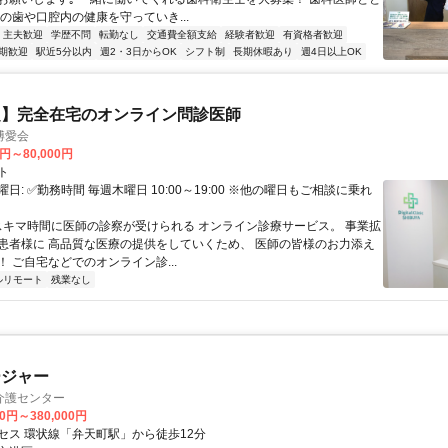
の歯や口腔内の健康を守っていき...
・主夫歓迎
学歴不問
転勤なし
交通費全額支給
経験者歓迎
有資格者歓迎
期歓迎
駅近5分以内
週2・3日からOK
シフト制
長期休暇あり
週4日以上OK
定】完全在宅のオンライン問診医師
博愛会
0円～80,000円
ト
日: ✅勤務時間 毎週木曜日 10:00～19:00 ※他の曜日もご相談に乗れ
 スキマ時間に医師の診察が受けられる オンライン診療サービス。 事業拡
患者様に 高品質な医療の提供をしていくため、 医師の皆様のお力添え
 ご自宅などでのオンライン診...
ルリモート
残業なし
ージャー
I介護センター
00円～380,000円
セス 環状線「弁天町駅」から徒歩12分