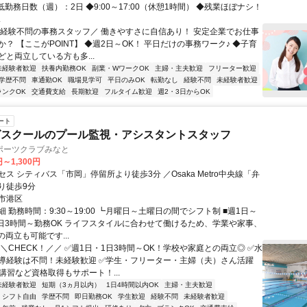
・最低勤務日数（週）：2日 ◆9:00～17:00（休憩1時間） ◆残業ほぼナシ！
.
＼経験不問の事務スタッフ／ 働きやすさに自信あり！ 安定企業でお仕事
？ 【ここがPOINT】 ◆週2日～OK！ 平日だけの事務ワーク♪ ◆子育
どと両立している方も多...
未経験者歓迎
扶養内勤務OK
副業・WワークOK
主婦・主夫歓迎
フリーター歓迎
学歴不問
車通勤OK
職場見学可
平日のみOK
転勤なし
経験不問
未経験者歓迎
ランクOK
交通費支給
長期歓迎
フルタイム歓迎
週2・3日からOK
ート
グスクールのプール監視・アシスタントスタッフ
ポーツクラブみなと
円～1,300円
ス シティバス「市岡」停留所より徒歩3分 ／Osaka Metro中央線「弁
り徒歩9分
市港区
 勤務時間：9:30～19:00 ┗月曜日～土曜日の間でシフト制 ■週1日～
■1日3時間～勤務OK ライフスタイルに合わせて働けるため、学業や家事、
両立も可能です...
＼CHECK！／／ ✅週1日・1日3時間～OK！学校や家庭との両立◎ ✅水
導経験は不問！未経験歓迎 ✅学生・フリーター・主婦（夫）さん活躍
講習など資格取得もサポート！...
未経験者歓迎
短期（3ヵ月以内）
1日4時間以内OK
主婦・主夫歓迎
シフト自由
学歴不問
即日勤務OK
学生歓迎
経験不問
未経験者歓迎