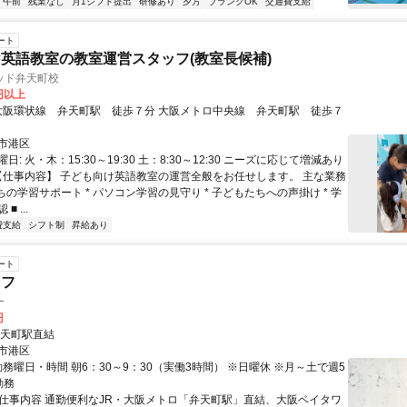
午前
残業なし
月1シフト提出
研修あり
夕方
ブランクOK
交通費支給
ート
英語教室の教室運営スタッフ(教室長候補)
ッド弁天町校
0円以上
市港区
: 火・木：15:30～19:30 土：8:30～12:30 ニーズに応じて増減あり
 【仕事内容】 子ども向け英語教室の運営全般をお任せします。 主な業務
ちの学習サポート * パソコン学習の見守り * 子どもたちへの声掛け * 学
 ...
費支給
シフト制
昇給あり
ート
ッフ
ー
円
弁天町駅直結
市港区
勤務曜日・時間 朝6：30～9：30（実働3時間） ※日曜休 ※月～土で週5
勤務
● 仕事内容 通勤便利なJR・大阪メトロ「弁天町駅」直結、大阪ベイタワ