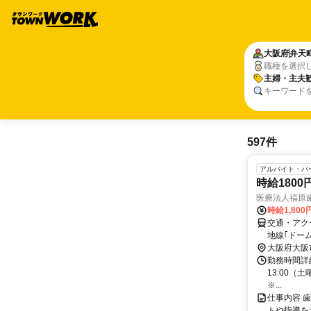
大阪府
弁天
職種を選択
主婦・主夫
キーワード
597件
アルバイト・パ
時給180
医療法人福原
時給1,80
交通・アク
地線｢ドー
大阪府大阪
勤務時間詳細 
13:00（
※...
仕事内容 
トや指導を