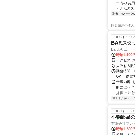
ー内の 共
くさんのス
副業・WワークO
同じ企業の求人
アルバイト・パ
BARスタ
Barルリエ
時給1,40
ア
大阪府大阪
勤務時間・曜
OK ・終
仕事内容:
的には‥ 
提供 ＊片付
週1日からOK
アルバイト・パ
小物部品
有限会社ブレ
時給1,28
交通・アク