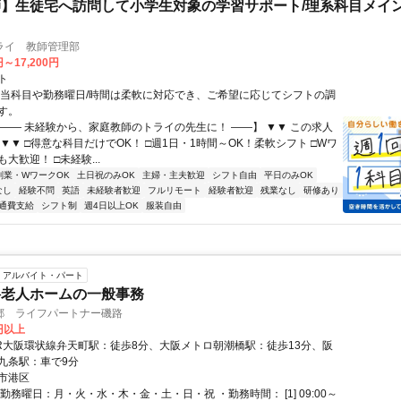
】生徒宅へ訪問して小学生対象の学習サポート/理系科目メイン
ライ 教師管理部
円～17,200円
ト
担当科目や勤務曜日/時間は柔軟に対応でき、ご希望に応じてシフトの調
す。
【―― 未経験から、家庭教師のトライの先生に！ ――】 ▼▼ この求人
！ ▼▼ □得意な科目だけでOK！ □週1日・1時間～OK！柔軟シフト □Wワ
大歓迎！ □未経験...
副業・WワークOK
土日祝のみOK
主婦・主夫歓迎
シフト自由
平日のみOK
なし
経験不問
英語
未経験者歓迎
フルリモート
経験者歓迎
残業なし
研修あり
通費支給
シフト制
週4日以上OK
服装自由
アルバイト・パート
料老人ホームの一般事務
郷 ライフパートナー磯路
0円以上
JR大阪環状線弁天町駅：徒歩8分、大阪メトロ朝潮橋駅：徒歩13分、阪
九条駅：車で9分
市港区
勤務曜日：月・火・水・木・金・土・日・祝 ・勤務時間： [1] 09:00～