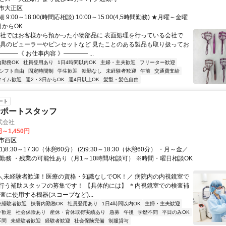
市大正区
9:00～18:00(時間応相談) 10:00～15:00(4,5時間勤務) ★月曜～金曜
日からOK
弊社ではお客様から預かった小物部品に 表面処理を行っている会社で
器具のビューラーやピンセットなど 見たことのある製品も取り扱ってお
―――《 お仕事内容 》―――― ...
内勤務OK
社員登用あり
1日4時間以内OK
主婦・主夫歓迎
フリーター歓迎
シフト自由
固定時間制
学生歓迎
転勤なし
未経験者歓迎
午前
交通費支給
タイム歓迎
週2・3日からOK
週4日以上OK
髪型・髪色自由
ート
サポートスタッフ
式会社
円～1,450円
市西区
1)8:30～17:30（休憩60分） (2)9:30～18:30（休憩60分） ・月～金／
日勤務 ・残業の可能性あり（月1～10時間/相談可） ※時間・曜日相談OK
 ＼未経験者歓迎！医療の資格・知識なしでOK！／ 病院内の内視鏡室で
行う補助スタッフの募集です！ 【具体的には】 ＊内視鏡室での検査補
査に使用する機器(スコープなど)...
未経験者歓迎
扶養内勤務OK
社員登用あり
1日4時間以内OK
主婦・主夫歓迎
ー歓迎
社会保険あり
産休・育休取得実績あり
急募
午後
学歴不問
平日のみOK
不問
未経験者歓迎
経験者歓迎
社会保険完備
制服貸与