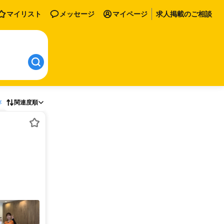
マイリスト
メッセージ
マイページ
求人掲載のご相談
存
関連度順