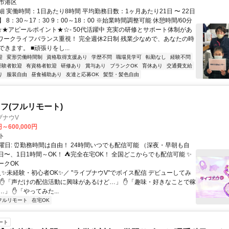
市港区
 実働時間：1日あたり8時間 平均勤務日数：1ヶ月あたり21日 〜 22日
 8：30～17：30 9：00～18：00 ※始業時間調整可能 休憩時間/60分
-☆★アピールポイント★☆- 50代活躍中 充実の研修とサポート体制があ
■ワークライフバランス重視！ 完全週休2日制 残業少なめで、あなたの時
きます。 ■頑張りをし...
迎
変形労働時間制
資格取得支援あり
学歴不問
職場見学可
転勤なし
経験不問
経験者歓迎
有資格者歓迎
研修あり
賞与あり
ブランクOK
育休あり
交通費支給
り
服装自由
昼食補助あり
友達と応募OK
髪型・髪色自由
フ(フルリモート)
ブナウV
円～600,000円
ト
曜日: ⏰勤務時間は自由！ 24時間いつでも配信可能 （深夜・早朝も自
日〜、1日1時間～OK！ ⛺完全在宅OK！ 全国どこからでも配信可能 ✨
ークOK
＼✨未経験・初心者OK✨／ "ライブナウV"でボイス配信 デビューしてみ
 ✋「声だけの配信活動に興味があるけど…」 ✋「趣味・好きなことで稼
」 ✋「やってみた...
フルリモート
在宅OK
ート