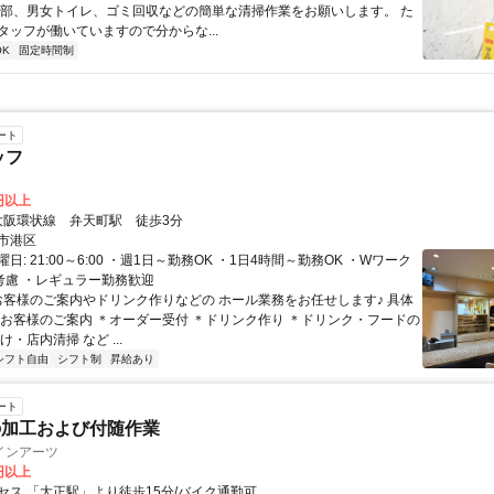
用部、男女トイレ、ゴミ回収などの簡単な清掃作業をお願いします。 た
タッフが働いていますので分からな...
K
固定時間制
ート
ッフ
0円以上
クセス: 大阪環状線 弁天町駅 徒歩3分
市港区
日: 21:00～6:00 ・週1日～勤務OK ・1日4時間～勤務OK ・Wワーク
電考慮 ・レギュラー勤務歓迎
 お客様のご案内やドリンク作りなどの ホール業務をお任せします♪ 具体
＊お客様のご案内 ＊オーダー受付 ＊ドリンク作り ＊ドリンク・フードの
け・店内清掃 など ...
シフト自由
シフト制
昇給あり
ート
の加工および付随作業
インアーツ
0円以上
セス 「大正駅」より徒歩15分/バイク通勤可