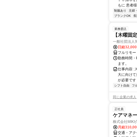
もに 患者様
制服あり
主婦
ブランクOK
長
業務委託
【木曜固
一般社団法人
日給32,00
フルリモー
勤務時間・曜
ます。
仕事内容:
大に向けて
が必要です！
シフト自由
フ
同じ企業の求人
正社員
ケアマネ
株式会社MIK
月給310,0
交通・アク