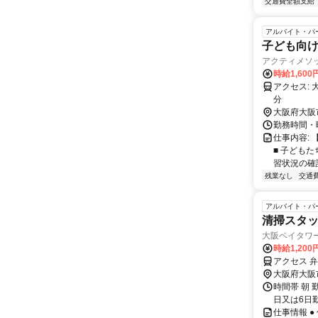
交通費全額支給
アルバイト・パ
子ども向け
アクティメソ
時給1,60
アクセス: 大阪環状線 弁天町駅 徒歩７分 大阪メトロ中央線 弁天町駅 徒歩７
分
大阪府大阪
勤務時間・曜日
仕事内容:
■ 子どもた
習状況の確認 ■
残業なし
交通
アルバイト・パ
清掃スタ
大阪ベイタワ
時給1,200
アクセス 
大阪府大阪
時間帯 朝 
日又は6日
仕事情報 