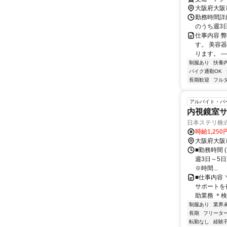
大阪府大阪
勤務時間詳細 
のうち週3
仕事内容 
す。 美容
ります。 ―
制服あり
扶養
バイク通勤OK
長期歓迎
フル
アルバイト・パ
内視鏡室
日本ステリ株
時給1,250
大阪府大阪
■勤務時間 (
週3日～5
※時間...
■仕事内容
サポートを
助業務 ＊検
制服あり
業界
長期
フリータ
転勤なし
経験