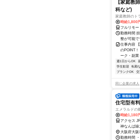
【家庭教師
科など)
家庭教師のト
時給1,800
フルリモー
勤務時間 
整が可能で
仕事内容 
のPOINT
ーク・副業も
週1日からOK
学生歓迎
転勤
ブランクOK
交
同じ企業の求人
住宅型有
エメラルドの
時給1,18
アクセス 
神なんば線
大阪府大阪
勤務時間 ・