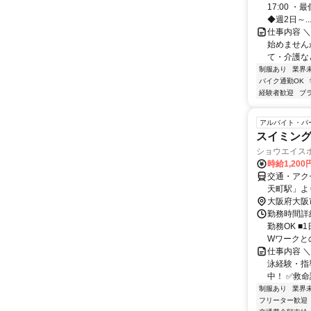
17:00 
◆週2日～..
仕事内容 
始めませんか
て・介護な
制服あり
業界
バイク通勤OK
経験者歓迎
ブ
アルバイト・パ
スイミン
ショウエイス
時給1,200
交通・アクセ
天町駅」よ
大阪府大阪
勤務時間詳細
勤務OK 
Wワークとの
仕事内容 ＼
泳経験・指
中！ ✅救命
制服あり
業界
フリーター歓迎