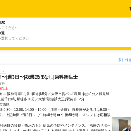
町駅
してください
歓迎
を選択してください
条件保
ート
0円〜|週3日〜|残業ほぼなし|歯科衛生士
歯科
0円以上
セス 阪神電車｢九条｣駅徒歩5分／大阪市営バス｢境川｣徒歩1分／鶴見緑
ム前千代崎｣駅徒歩10分／大阪環状線｢大正｣駅徒歩12分
市西区
9:30～13:00､14:00～19:00（月曜～金曜） 祝祭日がある月は9:30～
土曜） 上記時間で週3日～（午前/4時間 or 午後/5時間） ※シフトは応相談
歯科医師の診察・指示のもと 病気の予防やメンテナンス、 治療のサポー
お願いします｡ 一緒に働いてくれる歯科衛生士を大募集！ 歯科医師とと