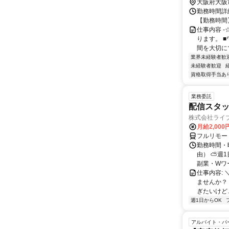
大阪府大阪
勤務時間詳細
【勤務時間】
仕事内容 
ります。 
間を大切にで
業界未経験者歓
未経験者歓迎
資格取得手当あ
業務委託
配信スタッ
株式会社ライ
月給2,000
フルリモー
勤務時間・
由） ⛅週1
副業・Wワ
仕事内容: 
ませんか？
ぎたいけど…
週1日からOK
アルバイト・パ