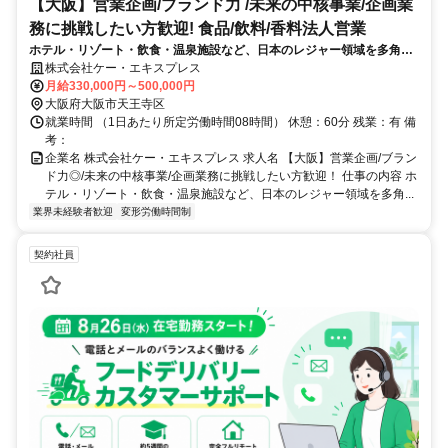
【大阪】営業企画/ブランド力 /未来の中核事業/企画業
務に挑戦したい方歓迎! 食品/飲料/香料法人営業
ホテル・リゾート・飲食・温泉施設など、日本のレジャー領域を多角的
に展開するカトープレジャーグループ。その中核を担う株式会社ケーエ
株式会社ケー・エキスプレス
キスプレスにて、ギフト事業部のリテール営業兼企画職を担当いただき
月給330,000円～500,000円
ます。
大阪府大阪市天王寺区
就業時間 （1日あたり所定労働時間08時間） 休憩：60分 残業：有 備
考：
企業名 株式会社ケー・エキスプレス 求人名 【大阪】営業企画/ブラン
ド力◎/未来の中核事業/企画業務に挑戦したい方歓迎！ 仕事の内容 ホ
テル・リゾート・飲食・温泉施設など、日本のレジャー領域を多角...
業界未経験者歓迎
変形労働時間制
契約社員