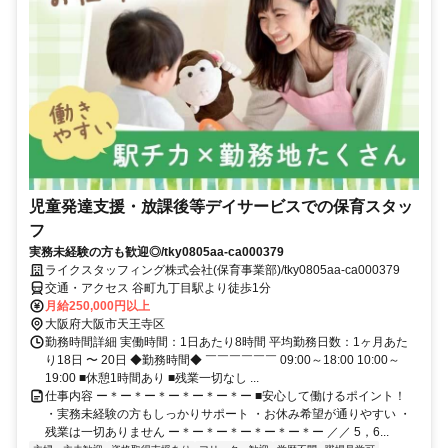
児童発達支援・放課後等デイサービスでの保育スタッ
フ
実務未経験の方も歓迎◎/tky0805aa-ca000379
ライクスタッフィング株式会社(保育事業部)/tky0805aa-ca000379
交通・アクセス 谷町九丁目駅より徒歩1分
月給250,000円以上
大阪府大阪市天王寺区
勤務時間詳細 実働時間：1日あたり8時間 平均勤務日数：1ヶ月あた
り18日 〜 20日 ◆勤務時間◆ ￣￣￣￣￣￣ 09:00～18:00 10:00～
19:00 ■休憩1時間あり ■残業一切なし ...
仕事内容 ー＊ー＊ー＊ー＊ー＊ー＊ー ■安心して働けるポイント！
・実務未経験の方もしっかりサポート ・お休み希望が通りやすい ・
残業は一切ありません ー＊ー＊ー＊ー＊ー＊ー＊ー ／／ 5，6...