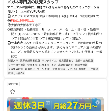
メガネ専門店の販売スタッフ
マニュアルの接客に、飽きていませんか？あなたのコミュニケーション
力・提案力を活かし、お客様の日常を変えるプロの接客へ。
JINS 上本町YUFURA店
アクセス 近鉄大阪線 大阪上本町出口14徒歩約1分、近鉄難波線 大阪
上本町出口14徒歩約1分、近鉄奈良線 大阪上本町出口14徒歩約1分 大
時給1,300円以上
阪上本町駅直結
大阪府大阪市天王寺区
勤務時間 ・勤務曜日：月・火・水・木・金・土・日・祝 ・勤務時
間： [1] 09:30～20:30 ・最低勤務日数（週）：5日 シフト提出期限：
シフト開始の10日前 シフト確定時期：シフト開始の...
仕事内容 あなたの提案とコミュニケーションが、 目の前のお客様の
笑顔をつくる面白さがあります。 決められたマニュアル通りの接客
に、 どこか物足りなさを感じていませんか？ JINSのお仕事は、一般
的な...
制服あり
業界未経験者歓迎
ランチタイム
社員登用あり
主婦・主夫歓迎
フリーター歓迎
学歴不問
経験不問
英語
未経験者歓迎
経験者歓迎
有資格者歓迎
研修あり
ブランクOK
交通費支給
シフト制
社割あり
中国語
友達と応募OK
契約社員