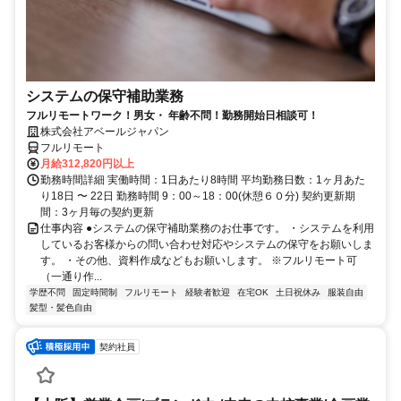
システムの保守補助業務
フルリモートワーク！男女・ 年齢不問！勤務開始日相談可！
株式会社アベールジャパン
フルリモート
月給312,820円以上
勤務時間詳細 実働時間：1日あたり8時間 平均勤務日数：1ヶ月あた
り18日 〜 22日 勤務時間 9：00～18：00(休憩６０分) 契約更新期
間：3ヶ月毎の契約更新
仕事内容 ●システムの保守補助業務のお仕事です。 ・システムを利用
しているお客様からの問い合わせ対応やシステムの保守をお願いしま
す。 ・その他、資料作成などもお願いします。 ※フルリモート可
（一通り作...
学歴不問
固定時間制
フルリモート
経験者歓迎
在宅OK
土日祝休み
服装自由
髪型・髪色自由
契約社員