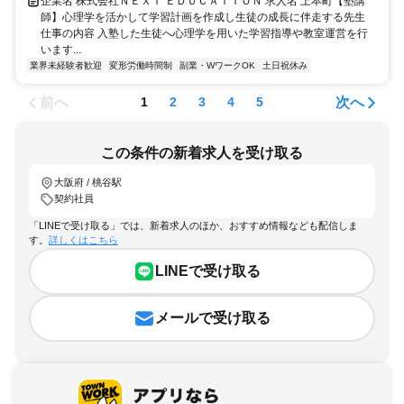
企業名 株式会社ＮＥＸＴ ＥＤＵＣＡＴＩＯＮ 求人名 上本町【塾講
師】心理学を活かして学習計画を作成し生徒の成長に伴走する先生
仕事の内容 入塾した生徒へ心理学を用いた学習指導や教室運営を行
います...
業界未経験者歓迎
変形労働時間制
副業・WワークOK
土日祝休み
前へ
次へ
1
2
3
4
5
この条件の新着求人を受け取る
大阪府 / 桃谷駅
契約社員
「LINEで受け取る」では、新着求人のほか、おすすめ情報なども配信しま
す。
詳しくはこちら
LINEで受け取る
メールで受け取る