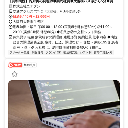
【共和病院】内厨房の調理師◆契約社員◆大池橋バス停から5分◆賞与
年2回◆社会保険完備
株式会社ニチダン
交通アクセス 市ﾊﾞｽ「大池橋」ﾊﾞｽ停徒歩5分
日給9,440円～12,000円
大阪府大阪市生野区
勤務時間・曜日 ①09:00～18:00 (実働8時間 休憩60分) ②11:00～
20:00 (実働8時間 休憩60分) ◆①又は②の交替シフト勤務
募集要項 職種 病院給食の調理師 雇用形態 契約社員 仕事内容 ◆病院
給食の調理業務全般 盛付、仕込、調理など ＜食数＞ 約各195食:患者
食 朝・昼・夕 入社後は、調理師研修制度参加OK（和洋...
フリーター歓迎
制服貸与
ブランクOK
交通費支給
シフト制
賞与年2回あり
契約社員