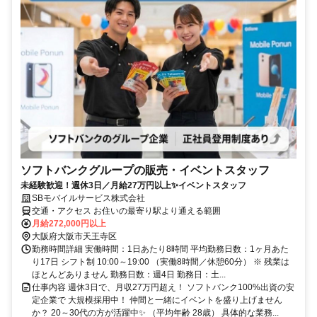
ソフトバンクグループの販売・イベントスタッフ
未経験歓迎！週休3日／月給27万円以上✨イベントスタッフ
SBモバイルサービス株式会社
交通・アクセス お住いの最寄り駅より通える範囲
月給272,000円以上
大阪府大阪市天王寺区
勤務時間詳細 実働時間：1日あたり8時間 平均勤務日数：1ヶ月あた
り17日 シフト制 10:00～19:00 （実働8時間／休憩60分） ※ 残業は
ほとんどありません 勤務日数：週4日 勤務日：土...
仕事内容 週休3日で、月収27万円超え！ ソフトバンク100%出資の安
定企業で 大規模採用中！ 仲間と一緒にイベントを盛り上げません
か？ 20～30代の方が活躍中✨ （平均年齢 28歳） 具体的な業務...