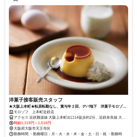
洋菓子接客販売スタッフ
★大阪上本町★転居転勤なし、賞与年２回、デパ地下 洋菓子モロゾフ
の販売スタッフ
モロゾフ 上本町近鉄店
アクセス 近鉄難波線 大阪上本町出口14徒歩約2分、近鉄奈良線 大阪
上本町出口14徒歩約2分、近鉄大阪線 大阪上本町出口14徒歩約2分
時給1,319円～1,516円
大阪府大阪市天王寺区
勤務時間 ・勤務曜日：月・火・水・木・金・土・日・祝 ・勤務時