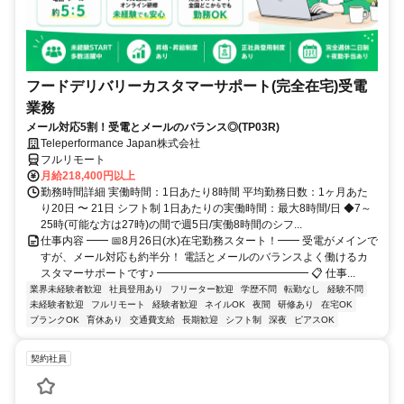
フードデリバリーカスタマーサポート(完全在宅)受電
業務
メール対応5割！受電とメールのバランス◎(TP03R)
Teleperformance Japan株式会社
フルリモート
月給218,400円以上
勤務時間詳細 実働時間：1日あたり8時間 平均勤務日数：1ヶ月あた
り20日 〜 21日 シフト制 1日あたりの実働時間：最大8時間/日 ◆7～
25時(可能な方は27時)の間で週5日/実働8時間のシフ...
仕事内容 ━━ 📅8月26日(水)在宅勤務スタート！━━ 受電がメインで
すが、メール対応も約半分！ 電話とメールのバランスよく働けるカ
スタマーサポートです♪ ━━━━━━━━━━━━━━ 📋 仕事...
業界未経験者歓迎
社員登用あり
フリーター歓迎
学歴不問
転勤なし
経験不問
未経験者歓迎
フルリモート
経験者歓迎
ネイルOK
夜間
研修あり
在宅OK
ブランクOK
育休あり
交通費支給
長期歓迎
シフト制
深夜
ピアスOK
契約社員