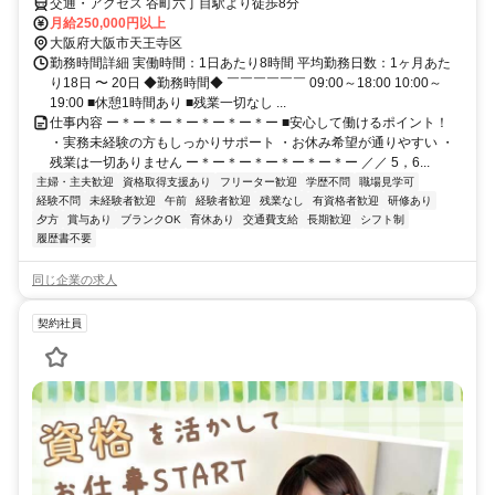
交通・アクセス 谷町六丁目駅より徒歩8分
月給250,000円以上
大阪府大阪市天王寺区
勤務時間詳細 実働時間：1日あたり8時間 平均勤務日数：1ヶ月あた
り18日 〜 20日 ◆勤務時間◆ ￣￣￣￣￣￣ 09:00～18:00 10:00～
19:00 ■休憩1時間あり ■残業一切なし ...
仕事内容 ー＊ー＊ー＊ー＊ー＊ー＊ー ■安心して働けるポイント！
・実務未経験の方もしっかりサポート ・お休み希望が通りやすい ・
残業は一切ありません ー＊ー＊ー＊ー＊ー＊ー＊ー ／／ 5，6...
主婦・主夫歓迎
資格取得支援あり
フリーター歓迎
学歴不問
職場見学可
経験不問
未経験者歓迎
午前
経験者歓迎
残業なし
有資格者歓迎
研修あり
夕方
賞与あり
ブランクOK
育休あり
交通費支給
長期歓迎
シフト制
履歴書不要
同じ企業の求人
契約社員