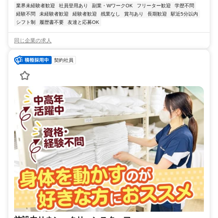
業界未経験者歓迎
社員登用あり
副業・WワークOK
フリーター歓迎
学歴不問
経験不問
未経験者歓迎
経験者歓迎
残業なし
賞与あり
長期歓迎
駅近5分以内
シフト制
履歴書不要
友達と応募OK
同じ企業の求人
契約社員