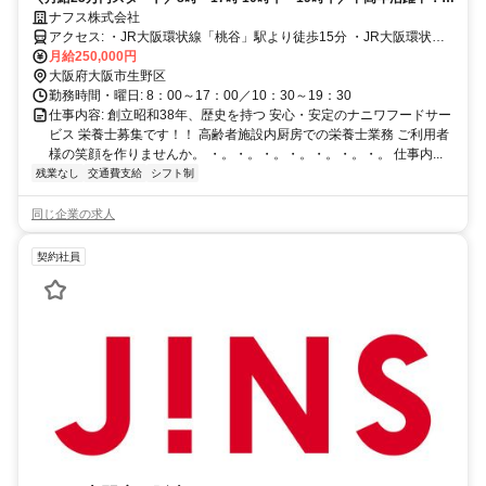
ランクのある方も資格を活かして働きませんか！美味しい昼食付
ナフス株式会社
アクセス: ・JR大阪環状線「桃谷」駅より徒歩15分 ・JR大阪環状線
「寺田町」駅より徒歩18分 ・各線「鶴橋」駅より徒歩18分 ・近鉄
月給250,000円
「今里」駅より車で8分 ・大阪府立桃谷高等学校近く
大阪府大阪市生野区
勤務時間・曜日: 8：00～17：00／10：30～19：30
仕事内容: 創立昭和38年、歴史を持つ 安心・安定のナニワフードサー
ビス 栄養士募集です！！ 高齢者施設内厨房での栄養士業務 ご利用者
様の笑顔を作りませんか。 ・。・。・。・。・。・。・。 仕事内...
残業なし
交通費支給
シフト制
同じ企業の求人
契約社員