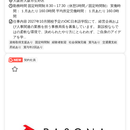
徒歩3分
大阪府大阪市生野区
勤務時間 固定時間制 8:30～17:30（休憩1時間／固定時間制） 実働時
間： １月あたり 160.0時間 平均所定労働時間： １月あたり 160.0時
間
仕事内容 2027年10月開校予定のOIC日本語学院にて、経営企画およ
び人事関連の業務を担う事務局長を募集しています。 新設校ならで
はの柔軟な環境で、決められたやり方にとらわれず、ご自身のアイデ
アを学...
資格取得支援あり
固定時間制
経験者歓迎
社会保険完備
賞与あり
交通費支給
昇給あり
賞与年2回あり
契約社員