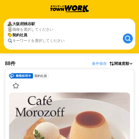
大阪府
桃谷駅
職種を選択してください
契約社員
キーワードを選択してください
88件
条件保存
関連度順
契約社員