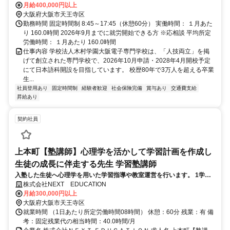
月給400,000円以上
大阪府大阪市天王寺区
勤務時間 固定時間制 8:45～17:45（休憩60分） 実働時間： １月あた
り 160.0時間 2026年9月までに就労開始できる方 ※応相談 平均所定
労働時間： １月あたり 160.0時間
仕事内容 学校法人木村学園大阪電子専門学校は、「人技両立」を掲
げて創立された専門学校で、2026年10月申請・2028年4月開校予定
にて日本語科開設を目指しています。 校歴80年で3万人を超える卒業
生...
社員登用あり
固定時間制
経験者歓迎
社会保険完備
賞与あり
交通費支給
昇給あり
契約社員
上本町【塾講師】心理学を活かして学習計画を作成し
生徒の成長に伴走する先生 学習塾講師
入塾した生徒へ心理学を用いた学習指導や教室運営を行います。 1学年
あたり複数名を担当し、個別カレンダーを用いて学習管理や面談を進め
株式会社NEXT EDUCATION
ます。
月給300,000円以上
大阪府大阪市天王寺区
就業時間 （1日あたり所定労働時間08時間） 休憩：60分 残業：有 備
考：固定残業代の相当時間：40.0時間/月