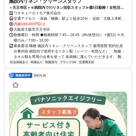
施設内リネン・クリーンスタッフ
＜天王寺区＞≪病院内でのリネン回収スタッフ≫週5日勤務！女性活躍
中♪
ワタキューセイモア株式会社
交通アクセス ・各線「鶴橋」駅より徒歩10分 ・近鉄「大阪上本町」
駅より徒歩10分
月給194,400円以上
大阪府大阪市天王寺区
勤務曜日・時間 ◆勤務時間 7:45～16:45（8h/休憩1h） ×週5日 ※月
曜のみ／7:00～16:00
募集要項 職種 施設内リネン・クリーンスタッフ 雇用形態 契約社員
仕事内容 病院内で使用するリネン類（シーツ・布団など）、 制服・
タオル類を専用の台車を使って 各病棟に運んでいただきます。 難...
社会保険あり
研修あり
制服貸与
ブランクOK
交通費支給
契約社員