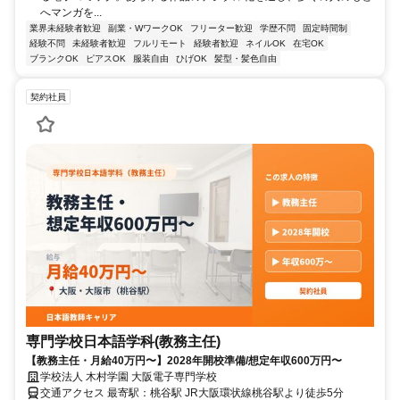
へマンガを...
業界未経験者歓迎
副業・WワークOK
フリーター歓迎
学歴不問
固定時間制
経験不問
未経験者歓迎
フルリモート
経験者歓迎
ネイルOK
在宅OK
ブランクOK
ピアスOK
服装自由
ひげOK
髪型・髪色自由
契約社員
専門学校日本語学科(教務主任)
【教務主任・月給40万円〜】2028年開校準備/想定年収600万円〜
学校法人 木村学園 大阪電子専門学校
交通アクセス 最寄駅：桃谷駅 JR大阪環状線桃谷駅より徒歩5分