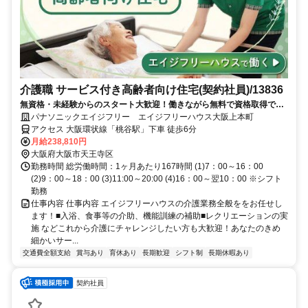
介護職 サービス付き高齢者向け住宅(契約社員)/13836
無資格・未経験からのスタート大歓迎！働きながら無料で資格取得でき
ます！正社員への登用制度もあります。充実した研修制度であなたのキ
パナソニックエイジフリー エイジフリーハウス大阪上本町
ャリアアップを応援します！
アクセス 大阪環状線「桃谷駅」下車 徒歩6分
月給238,810円
大阪府大阪市天王寺区
勤務時間 総労働時間：1ヶ月あたり167時間 (1)7：00～16：00
(2)9：00～18：00 (3)11:00～20:00 (4)16：00～翌10：00 ※シフト
勤務
仕事内容 仕事内容 エイジフリーハウスの介護業務全般ををお任せし
ます！■入浴、食事等の介助、機能訓練の補助■レクリエーションの実
施 などこれから介護にチャレンジしたい方も大歓迎！あなたのきめ
細かいサー...
交通費全額支給
賞与あり
育休あり
長期歓迎
シフト制
長期休暇あり
契約社員