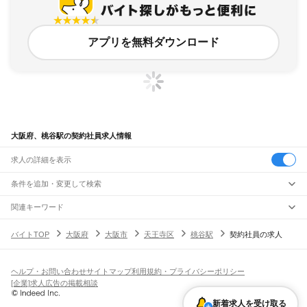
アプリを無料ダウンロード
大阪府、桃谷駅の契約社員求人情報
求人の詳細を表示
条件を追加・変更して検索
市区町村を追加・変更
関連キーワード
完全在宅ワーク 全国
シール貼り 在宅
現在地周辺
ガチャガチャ
犬カフェ
大阪府
駅を追加・変更
バイトTOP
大阪府
大阪市
天王寺区
桃谷駅
契約社員の求人
大阪府
すべて
大阪市
すべて
職種を追加・変更
JR京都線
都島区
福島区
此花区
西区
港区
大正区
天王寺区
浪速区
西淀川区
東淀川区
東成区
島本駅
高槻駅
摂津富田駅
JR総持寺駅
茨木駅
千里丘駅
岸辺駅
吹田駅
東淀川駅
飲食・フードサービス
生野区
旭区
城東区
阿倍野区
住吉区
東住吉区
西成区
淀川区
鶴見区
住之江区
ヘルプ・お問い合わせ
サイトマップ
利用規約・プライバシーポリシー
特徴を追加・変更
新大阪駅
大阪駅
飲食・フードサービス
平野区
北区
中央区
すべて
[企業]求人広告の掲載相談
ホールスタッフ
キッチンスタッフ
皿洗い・洗い場
精肉・鮮魚加工
給食調理
人気
JR神戸線(大阪～神戸)
堺市
すべて
雇用形態を追加・変更
新着求人を受け取る
パン屋（ベーカリー）
フードカウンター販売員
バー（BAR）・バーテンダー
日払いOK
高校生歓迎
学生歓迎
深夜の仕事
髪型・髪色自由
ひげOK
ネイルOK