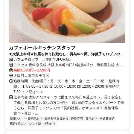
カフェホールキッチンスタッフ
★大阪上本町★転居を伴う転勤なし、賞与年２回、洋菓子モロゾフのカ
フェスタッフ
カフェモロゾフ 上本町YUFURA店
アクセス 近鉄奈良線 大阪上本町出口14徒歩約1分、近鉄難波線 大阪
上本町出口14徒歩約1分、近鉄大阪線 大阪上本町出口14徒歩約1分
時給1,383円～1,590円
大阪府大阪市天王寺区
勤務時間 ・勤務曜日：月・火・水・木・金・土・日・祝 ・勤務時
間： [1] 09:00～17:30 [2] 10:00～18:30 [3] 12:00～20:30 実働時間
7:30 ・上記はシフ...
仕事内容 大好きなスイーツに囲まれて毎日を過ごそう。長く安定し
て働ける職場をお探しの方にぜひ！ 週5日のフルタイムやパートで働
くなら、洋菓子モロゾフでの「契約社員」がオススメ！ 有給休暇・
賞与・昇給・...
制服あり
社員登用あり
資格取得支援あり
経験不問
賞与あり
交通費支給
駅近5分以内
シフト制
社割あり