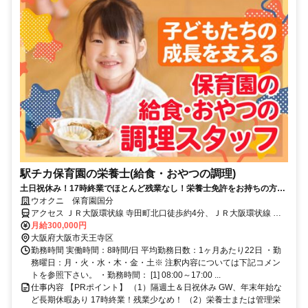
駅チカ保育園の栄養士(給食・おやつの調理)
土日祝休み！17時終業でほとんど残業なし！栄養士免許をお持ちの方必
見！ブランクがあっても大丈夫◎
ウオクニ 保育園国分
アクセス ＪＲ大阪環状線 寺田町北口徒歩約4分、ＪＲ大阪環状線 天
王寺北口徒歩約15分、ＪＲ阪和線 天王寺北口徒歩約15分
月給300,000円
大阪府大阪市天王寺区
勤務時間 実働時間：8時間/日 平均勤務日数：1ヶ月あたり22日 ・勤
務曜日：月・火・水・木・金・土※ 注釈内容については下記コメン
トを参照下さい。 ・勤務時間： [1] 08:00～17:00 ...
仕事内容 【PRポイント】 （1）隔週土＆日祝休み GW、年末年始な
ど長期休暇あり 17時終業！残業少なめ！ （2）栄養士または管理栄