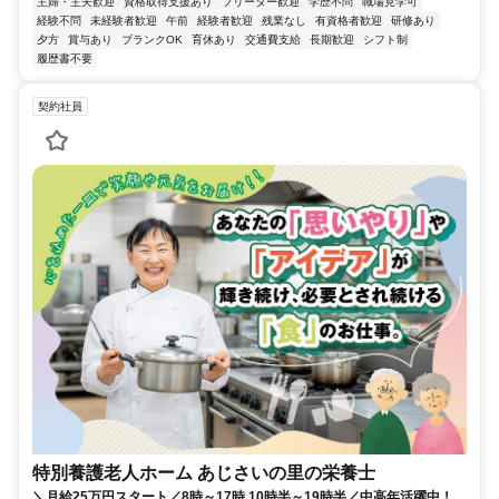
主婦・主夫歓迎
資格取得支援あり
フリーター歓迎
学歴不問
職場見学可
経験不問
未経験者歓迎
午前
経験者歓迎
残業なし
有資格者歓迎
研修あり
夕方
賞与あり
ブランクOK
育休あり
交通費支給
長期歓迎
シフト制
履歴書不要
契約社員
特別養護老人ホーム あじさいの里の栄養士
＼月給25万円スタート／8時～17時 10時半～19時半／中高年活躍中！ブ