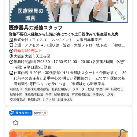
医療器具の滅菌スタッフ
資格不要◎未経験から知識が身につく✨土日祝休みで私生活も充実
株式会社エフエスユニマネジメント 大阪日赤事業所
交通・アクセス ⏩JR環状線・近鉄・大阪メトロ（地下鉄）「鶴橋
駅」より徒歩7分⏩近鉄「大阪上本町駅」より徒歩10分⏩大阪メトロ
時給1,180円以上
（地下鉄）谷町線 「谷町九丁目駅」より徒歩15分
大阪府大阪市天王寺区
勤務時間詳細 ⏰08:30～17:30 ⏰11:00～20:00 (各実働8時間、休憩1
時間) ★平日週5日勤務
仕事内容 ꒰꒰ 20代・30代活躍中❗ ꒱꒱ 未経験スタートの仲間が多く、 30
代前半の責任者と若手中心の 明るい雰囲気のチームです✨ 医療の基
礎知識や 専門スキルが身につき、 “未経験から医療業界...
制服あり
業界未経験者歓迎
社員登用あり
フリーター歓迎
学歴不問
転勤なし
経験不問
未経験者歓迎
午前
経験者歓迎
有資格者歓迎
研修あり
夕方
交通費支給
長期歓迎
シフト制
土日祝休み
契約社員