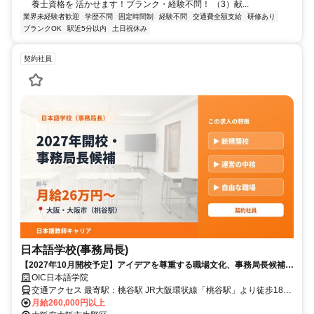
養士資格を 活かせます！ブランク・経験不問！ （3）献...
業界未経験者歓迎
学歴不問
固定時間制
経験不問
交通費全額支給
研修あり
ブランクOK
駅近5分以内
土日祝休み
契約社員
日本語学校(事務局長)
【2027年10月開校予定】アイデアを尊重する職場文化、事務局長候補と
して運営の中核へ成長。
OIC日本語学院
交通アクセス 最寄駅：桃谷駅 JR大阪環状線「桃谷駅」より徒歩18分
「鶴橋駅」より徒歩20分 大阪シティバス「生野区役所」バス停より
月給260,000円以上