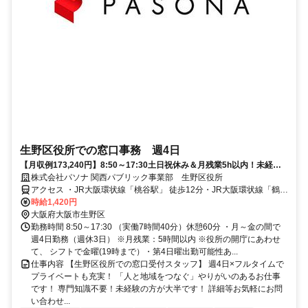
生野区役所での窓口事務 週4日
【月収例173,240円】8:50～17:30土日祝休み＆月残業5h以内！未経験
OK／開始日相談可
株式会社パソナ 関西パブリック事業部 生野区役所
アクセス ・JR大阪環状線「桃谷駅」 徒歩12分・JR大阪環状線「鶴橋
駅」よりバスで8分・大阪メトロ千日前線「北巽駅」徒歩20分・「大
時給1,420円
阪難波駅」よりバスで30分
大阪府大阪市生野区
勤務時間 8:50～17:30 （実働7時間40分）休憩60分 ・月～金の間で
週4日勤務（週休3日） ※月残業：5時間以内 ※役所の開庁にあわせ
て、 シフトで金曜(19時まで）・第4日曜出勤可能性あ...
仕事内容 【生野区役所での窓口受付スタッフ】 週4日×フルタイムで
プライベートも充実！ 「人と地域をつなぐ」やりがいのあるお仕事
です！ 専門知識不要！未経験の方が大半です！ 詳細等お気軽にお問
い合わせ...