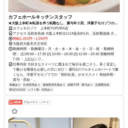
カフェホールキッチンスタッフ
★大阪上本町★転居を伴う転勤なし、賞与年２回、洋菓子モロゾフのカ
フェスタッフ
カフェモロゾフ 上本町YUFURA店
アクセス 近鉄奈良線 大阪上本町出口14徒歩約1分、近鉄難波線 大阪
上本町出口14徒歩約1分、近鉄大阪線 大阪上本町出口14徒歩約1分
時給1,383円～1,590円
大阪府大阪市天王寺区
勤務時間 ・勤務曜日：月・火・水・木・金・土・日・祝 ・勤務時
間： [1] 09:00～17:30 [2] 10:00～18:30 [3] 12:00～20:30 実働時間
7:30 ・上記はシフ...
仕事内容 大好きなスイーツに囲まれて毎日を過ごそう。長く安定し
て働ける職場をお探しの方にぜひ！ 週5日のフルタイムやパートで働
くなら、洋菓子モロゾフでの「契約社員」がオススメ！ 有給休暇・
賞与・昇給・...
制服あり
社員登用あり
資格取得支援あり
経験不問
賞与あり
交通費支給
駅近5分以内
シフト制
社割あり
アルバイト・パート