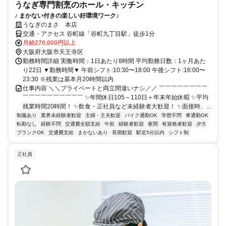
うなぎ専門割烹のホール・キッチン
♪ まかない付きの楽しい好環境ワーク♪
うなぎのまさ 本店
交通・アクセス 谷町線「谷町九丁目駅」徒歩1分
月給270,000円以上
大阪府大阪市天王寺区
勤務時間詳細 実働時間：1日あたり8時間 平均勤務日数：1ヶ月あた
り22日 ▼勤務時間▼ 午前シフト:10:30〜18:00 午後シフト:16:00〜
23:30 ※残業は基本月20時間以内
仕事内容 ＼＼プライベートと両立間違いナシ／／ ￣￣￣￣￣￣￣￣
￣￣￣￣￣￣￣￣￣￣ ✨年間休日105～110日＋年末年始休暇 ✨平均
残業時間20時間！ ✨飲食・正社員など未経験者大歓迎！ ✨面接時、...
制服あり
業界未経験者歓迎
主婦・主夫歓迎
バイク通勤OK
学歴不問
車通勤OK
転勤なし
経験不問
交通費全額支給
午前
経験者歓迎
夜間
有資格者歓迎
夕方
ブランクOK
交通費支給
まかないあり
長期歓迎
駅近5分以内
シフト制
正社員