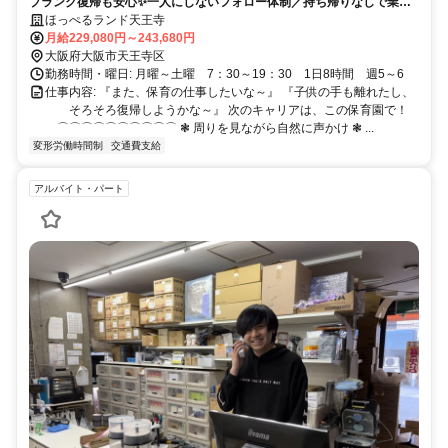
ブランク復帰も安心✨一人にしないフォロー体制／持ち帰りなしで業務
負担が軽い／ミドル子育て世代活躍中
ほっぺるランド天王寺
月給229,080円～243,680円
大阪府大阪市天王寺区
勤務時間・曜日: 月曜～土曜 7：30～19：30 1日8時間 週5～6
仕事内容: 『また、保育の仕事したいな～』 『子供の手も離れたし、
そろそろ復帰しようかな～』 次のキャリアは、この保育園で！
⌒⌒⌒⌒⌒⌒⌒⌒⌒⌒ ❃ 周りを見ながら自然に声かけ ❃ ...
変形労働時間制
交通費支給
アルバイト・パート