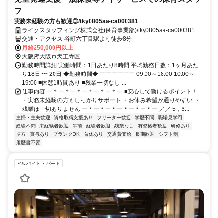
フ
実務未経験の方も歓迎◎/tky0805aa-ca000381
ライクスタッフィング株式会社(保育事業部)/tky0805aa-ca000381
交通・アクセス 谷町六丁目駅より徒歩8分
月給250,000円以上
大阪府大阪市天王寺区
勤務時間詳細 実働時間：1日あたり8時間 平均勤務日数：1ヶ月あた
り18日 〜 20日 ◆勤務時間◆ ￣￣￣￣￣￣ 09:00～18:00 10:00～
19:00 ■休憩1時間あり ■残業一切なし ...
仕事内容 ー＊ー＊ー＊ー＊ー＊ー＊ー ■安心して働けるポイント！
・実務未経験の方もしっかりサポート ・お休み希望が通りやすい ・
残業は一切ありません ー＊ー＊ー＊ー＊ー＊ー＊ー ／／ 5，6...
主婦・主夫歓迎
資格取得支援あり
フリーター歓迎
学歴不問
職場見学可
経験不問
未経験者歓迎
午前
経験者歓迎
残業なし
有資格者歓迎
研修あり
夕方
賞与あり
ブランクOK
育休あり
交通費支給
長期歓迎
シフト制
履歴書不要
アルバイト・パート