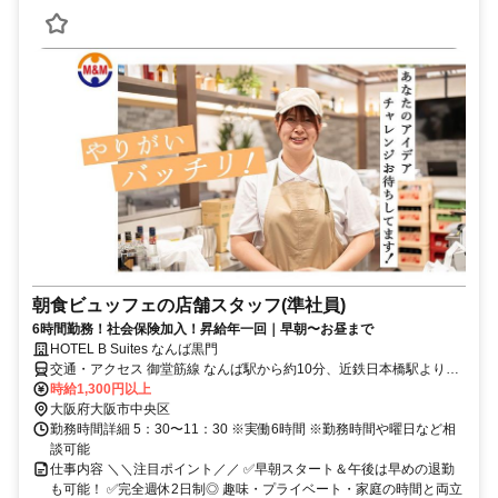
朝食ビュッフェの店舗スタッフ(準社員)
6時間勤務！社会保険加入！昇給年一回｜早朝〜お昼まで
HOTEL B Suites なんば黒門
交通・アクセス 御堂筋線 なんば駅から約10分、近鉄日本橋駅より徒
歩8分
時給1,300円以上
大阪府大阪市中央区
勤務時間詳細 5：30〜11：30 ※実働6時間 ※勤務時間や曜日など相
談可能
仕事内容 ＼＼注目ポイント／／ ✅早朝スタート＆午後は早めの退勤
も可能！ ✅完全週休2日制◎ 趣味・プライベート・家庭の時間と両立