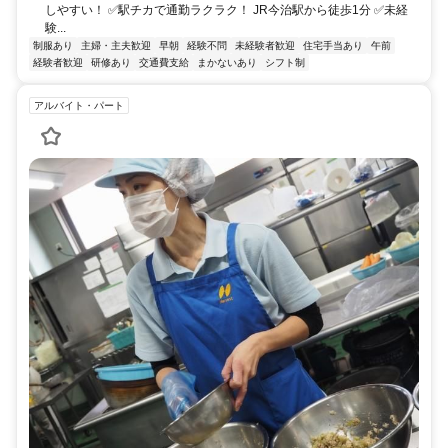
しやすい！ ✅駅チカで通勤ラクラク！ JR今治駅から徒歩1分 ✅未経
験...
制服あり
主婦・主夫歓迎
早朝
経験不問
未経験者歓迎
住宅手当あり
午前
経験者歓迎
研修あり
交通費支給
まかないあり
シフト制
アルバイト・パート