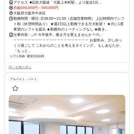
アクセス: ■近鉄大阪線「大阪上本町駅」より徒歩1分
୨୧･･･････････････････････････････････୨୧ 大阪上本町駅スグで通勤
月給200,000円～500,000円
ラクラク！ Osaka Metro谷町線・千日前線の 谷町九丁目駅も利用で
大阪府大阪市中央区
き、 天王寺・なんば方面からのアクセスも便利◎
勤務時間・曜日: ⏰08:00〜21:00（店舗営業時間） 上記時間内でシフ
ト制（休憩時間あり） ★週2日以上勤務できる方大歓迎！ ★月に1度
希望のシフトを提出 ★勤務外のミーティングなし ★働き...
仕事内容: ･｡⛅ 今年後半、働き方を変えませんか？⛅｡･
︶︶︶︶︶︶︶︶︶︶︶︶︶︶︶︶︶︶︶︶︶ お盆休み、少しゆっ
くり過ごして これからのことを考えるタイミング。 もしあなたが、
「もっと...
シフト自由
駅近5分以内
同じ企業の求人
アルバイト・パート