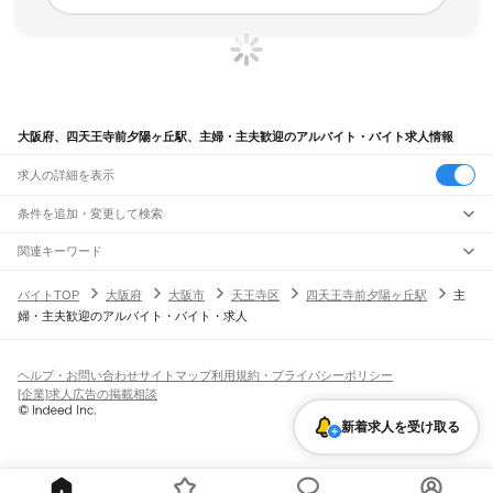
大阪府、四天王寺前夕陽ヶ丘駅、主婦・主夫歓迎のアルバイト・バイト求人情報
求人の詳細を表示
条件を追加・変更して検索
市区町村を追加・変更
関連キーワード
完全在宅ワーク 全国
シール貼り 在宅
現在地周辺
ガチャガチャ
犬カフェ
大阪府
駅を追加・変更
バイトTOP
大阪府
大阪市
天王寺区
四天王寺前夕陽ヶ丘駅
主
大阪府
すべて
婦・主夫歓迎のアルバイト・バイト・求人
大阪市
すべて
職種を追加・変更
JR京都線
都島区
福島区
此花区
西区
港区
大正区
天王寺区
浪速区
西淀川区
東淀川区
東成区
島本駅
高槻駅
摂津富田駅
JR総持寺駅
茨木駅
千里丘駅
岸辺駅
吹田駅
東淀川駅
飲食・フードサービス
生野区
旭区
城東区
阿倍野区
住吉区
東住吉区
西成区
淀川区
鶴見区
住之江区
特徴を追加・変更
新大阪駅
大阪駅
飲食・フードサービス
平野区
北区
中央区
すべて
ヘルプ・お問い合わせ
サイトマップ
利用規約・プライバシーポリシー
ホールスタッフ
キッチンスタッフ
皿洗い・洗い場
精肉・鮮魚加工
給食調理
人気
[企業]求人広告の掲載相談
JR神戸線(大阪～神戸)
堺市
すべて
雇用形態を追加・変更
パン屋（ベーカリー）
フードカウンター販売員
バー（BAR）・バーテンダー
日払いOK
高校生歓迎
学生歓迎
深夜の仕事
髪型・髪色自由
ひげOK
ネイルOK
大阪駅
塚本駅
堺区
中区
東区
西区
南区
北区
美原区
飲食店補助（開店・閉店準備）
飲食店（店長・マネージャー）
新着求人を受け取る
ピアスOK
アルバイト・パート
履歴書不要
オープニングスタッフ
留学生・外国人活躍中
都道府県を変更
営業・販売
大和路線
岸和田市
豊中市
池田市
吹田市
泉大津市
高槻市
貝塚市
守口市
枚方市
茨木市
勤務期間
正社員
河内堅上駅
高井田駅
柏原駅
志紀駅
八尾駅
久宝寺駅
加美駅
平野駅
東部市場前駅
営業・販売
すべて
八尾市
泉佐野市
富田林市
寝屋川市
河内長野市
松原市
大東市
和泉市
箕面市
短期
契約社員
単発・1日OK
長期
期間限定（春夏冬休み等）
天王寺駅
新今宮駅
今宮駅
ＪＲ難波駅
営業
テレフォンアポインター（テレアポ）
ルートセールス
コンビニ
柏原市
羽曳野市
門真市
摂津市
高石市
藤井寺市
東大阪市
泉南市
四條畷市
交野市
シフト
派遣社員