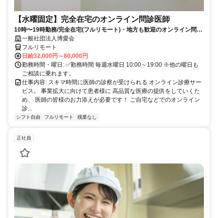
【水曜固定】完全在宅のオンライン問診医師
10時〜19時勤務/完全在宅(フルリモート)・地方も歓迎のオンライン問診
業務
一般社団法人博愛会
フルリモート
日給32,000円～80,000円
勤務時間・曜日: ✅勤務時間 毎週水曜日 10:00～19:00 ※他の曜日も
ご相談に乗れます。
仕事内容: スキマ時間に医師の診察が受けられる オンライン診療サー
ビス。 事業拡大に向けて患者様に 高品質な医療の提供をしていくた
め、 医師の皆様のお力添えが必要です！ ご自宅などでのオンライン
診...
シフト自由
フルリモート
残業なし
正社員