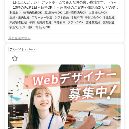
はほとんどナシ！ アットホームでみんな仲の良い職場です。 ＜9～
13時のみ/週1日～勤務OK！＞ 患者様のご案内や電話応対などの受...
制服あり
扶養内勤務OK
週1日からOK
1日4時間以内OK
土日祝のみOK
主婦・主夫歓迎
フリーター歓迎
シフト自由
学歴不問
平日のみOK
学生歓迎
未経験者歓迎
午前
経験者歓迎
研修あり
ブランクOK
交通費支給
長期歓迎
駅近5分以内
週2・3日からOK
同じ企業の求人
アルバイト・パート