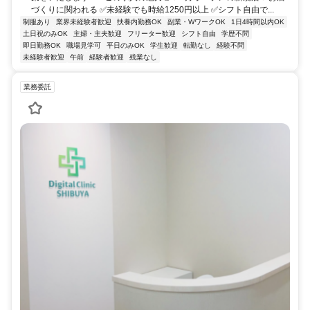
づくりに関われる ✅未経験でも時給1250円以上 ✅シフト自由で...
制服あり
業界未経験者歓迎
扶養内勤務OK
副業・WワークOK
1日4時間以内OK
土日祝のみOK
主婦・主夫歓迎
フリーター歓迎
シフト自由
学歴不問
即日勤務OK
職場見学可
平日のみOK
学生歓迎
転勤なし
経験不問
未経験者歓迎
午前
経験者歓迎
残業なし
業務委託