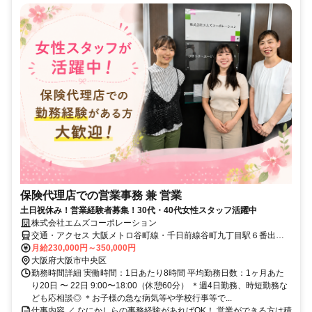
保険代理店での営業事務 兼 営業
土日祝休み！営業経験者募集！30代・40代女性スタッフ活躍中
株式会社エムズコーポレーション
交通・アクセス 大阪メトロ谷町線・千日前線谷町九丁目駅６番出口
から徒歩4分
月給230,000円～350,000円
大阪府大阪市中央区
勤務時間詳細 実働時間：1日あたり8時間 平均勤務日数：1ヶ月あた
り20日 〜 22日 9:00〜18:00（休憩60分） ＊週4日勤務、時短勤務な
ども応相談◎ ＊お子様の急な病気等や学校行事等で...
仕事内容 ／ なにかしらの事務経験があればOK！ 営業ができる方は積