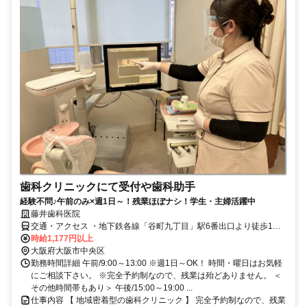
歯科クリニックにて受付や歯科助手
経験不問♪午前のみ×週1日～！残業ほぼナシ！学生・主婦活躍中
藤井歯科医院
交通・アクセス ・地下鉄各線「谷町九丁目」駅6番出口より徒歩1
分！ ・近鉄線「大阪上本町」駅より徒歩3分！ ・地下鉄各線「谷町六
時給1,177円以上
丁目」駅より徒歩10分！
大阪府大阪市中央区
勤務時間詳細 午前/9:00～13:00 ※週1日～OK！ 時間・曜日はお気軽
にご相談下さい。 ※完全予約制なので、残業は殆どありません。 ＜
その他時間帯もあり＞ 午後/15:00～19:00 ...
仕事内容 【 地域密着型の歯科クリニック 】 完全予約制なので、残業