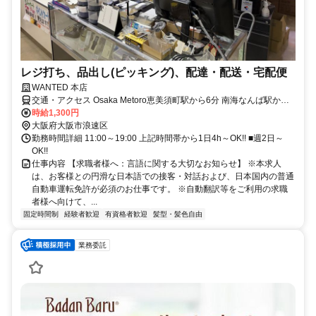
レジ打ち、品出し(ピッキング)、配達・配送・宅配便
WANTED 本店
交通・アクセス Osaka Metoro恵美須町駅から6分 南海なんば駅から
10分
時給1,300円
大阪府大阪市浪速区
勤務時間詳細 11:00～19:00 上記時間帯から1日4h～OK!! ■週2日～
OK!!
仕事内容 【求職者様へ：言語に関する大切なお知らせ】 ※本求人
は、お客様との円滑な日本語での接客・対話および、日本国内の普通
自動車運転免許が必須のお仕事です。 ※自動翻訳等をご利用の求職
者様へ向けて、...
固定時間制
経験者歓迎
有資格者歓迎
髪型・髪色自由
業務委託