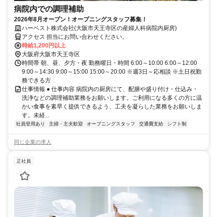
病院内での調理補助
2026年8月オープン！オープニングスタッフ募集！
ハーベスト株式会社(大阪市天王寺区の産婦人科病院内厨房)
アクセス 担当にお問い合わせください。
時給1,200円以上
大阪府大阪市天王寺区
時間帯 朝、昼、夕方・夜 勤務曜日・時間 6:00～10:00 6:00～12:00
9:00～14:30 9:00～15:00 15:00～20:00 ※週3日～応相談 ※土日祝勤
務できる方
仕事情報 ● 仕事内容 病院内の厨房にて、配膳や盛り付け・仕込み・
洗浄などの調理補助業務をお願いします。ご利用になる多くの方に温
かい食事を素早く提供できるよう、工夫を凝らした業務をお願いしま
す。未経...
社員登用あり
主婦・主夫歓迎
オープニングスタッフ
交通費支給
シフト制
同じ企業の求人
正社員