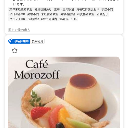
います。...
業界未経験者歓迎
社員登用あり
主婦・主夫歓迎
資格取得支援あり
学歴不問
平日のみOK
経験不問
未経験者歓迎
経験者歓迎
有資格者歓迎
研修あり
ブランクOK
長期歓迎
駅近5分以内
週4日以上OK
同じ企業の求人
契約社員