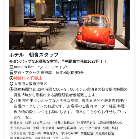
ホテル 朝食スタッフ
モダンポップなお洒落な空間。早朝勤務で時給1627円！！
numero five ~ヌメロファイブ~
交通・アクセス 難波駅、日本橋駅徒歩3分
時給1,627円以上
大阪府大阪市浪速区
勤務時間詳細 勤務時間 5:00～9：00 ホテル宿泊者の朝食提供時間の
募集 5時から勤務出来る調理経験者優遇致します。
仕事内容 モダンポップなお洒落な空間。農園直送卵や厳選肉料理が
自慢のイタリアンのお店です。 お客様のご案内 オーダー確認 料理・
飲み物の提供 レジをお願いします。 簡単なことからお任せしていく
ので、安...
制服あり
短期（3ヵ月以内）
扶養内勤務OK
社員登用あり
1日4時間以内OK
土日祝のみOK
主婦・主夫歓迎
60代も応募可
フリーター歓迎
短期
早朝
シフト自由
学歴不問
職場見学可
平日のみOK
学生歓迎
未経験者歓迎
交通費全額支給
経験者歓迎
ブランクOK