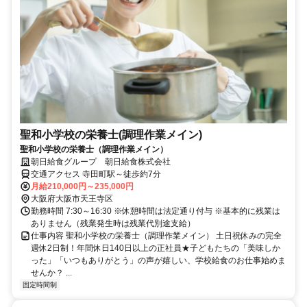
聖和小学校の栄養士(調理作業メイン)
聖和小学校の栄養士（調理作業メイン）
朝日給食グループ 朝日給食株式会社
交通アクセス 寺田町駅～徒歩約7分
月給210,000円～235,000円
大阪府大阪市天王寺区
勤務時間 7:30～16:30 ※休憩時間は法定通り付与 ※基本的に残業は
ありません（残業発生時は残業代別途支給）
仕事内容 聖和小学校の栄養士（調理作業メイン） 土日祝休みの完全
週休2日制！年間休日140日以上の正社員★子どもたちの「美味しか
った」「いつもありがとう」の声が嬉しい、学校給食のお仕事始めま
せんか？ ...
固定時間制