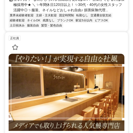
極採用中★ ＼ ✨年間休日120日以上！ ✨30代・40代の女性スタッフ
活躍中◎ ✨服装、ネイルなどおしゃれ自由♪ 損害保険代理...
業界未経験者歓迎
主婦・主夫歓迎
固定時間制
転勤なし
交通費全額支給
経験者歓迎
ネイルOK
残業なし
ブランクOK
駅近5分以内
ピアスOK
土日祝休み
服装自由
髪型・髪色自由
正社員