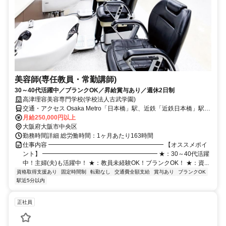
美容師(専任教員・常勤講師)
30～40代活躍中／ブランクOK／昇給賞与あり／週休2日制
高津理容美容専門学校(学校法人古武学園)
交通・アクセス Osaka Metro「日本橋」駅、近鉄「近鉄日本橋」駅よ
り徒歩3分 Osaka Metro・南海「なんば」駅、近鉄・阪神「大阪難
月給250,000円以上
波」駅より徒歩7分
大阪府大阪市中央区
勤務時間詳細 総労働時間：1ヶ月あたり163時間
仕事内容 ━━━━━━━━━━━━━━━━━━━ 【オススメポイ
ント】 ━━━━━━━━━━━━━━━━━━━ ★：30～40代活躍
中！主婦(夫)も活躍中！ ★：教員未経験OK！ブランクOK！ ★：資...
資格取得支援あり
固定時間制
転勤なし
交通費全額支給
賞与あり
ブランクOK
駅近5分以内
正社員