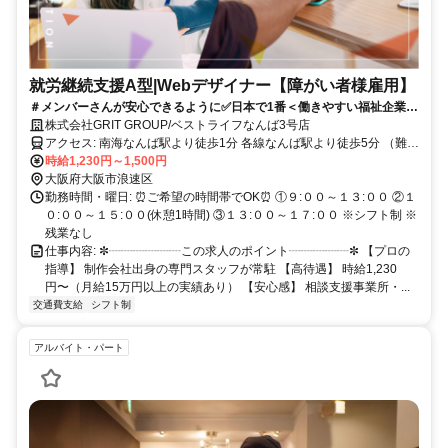
就労継続支援A型|Webデザイナー【障がい者様雇用】
＃メンバーさんが安心できるように✅日本で1番＜働きやすい福祉企業＞
を目指しています！！まずは見学からSTART⭐️
株式会社GRIT GROUP/ベストライフなんば3号店
アクセス: 南海なんば駅より徒歩1分 各線なんば駅より徒歩5分 （難波
CITY南館出口より徒歩39秒?!）
時給1,230円～1,500円
大阪府大阪市浪速区
勤務時間・曜日: ⏰ご希望の時間帯でOK⏰ ①９:００～１３:００ ②１
０:００～１５:００(休憩1時間) ③１３:００～１７:００ ※シフト制 ※
残業なし
仕事内容: ✼┈┈┈┈┈┈この求人のポイント┈┈┈┈┈✼ 【プロの
指導】 制作会社出身の専門スタッフが常駐 【高待遇】 時給1,230
円〜（月給15万円以上の実績あり） 【安心感】 相談支援事業所・...
交通費支給
シフト制
アルバイト・パート