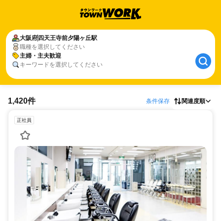
大阪府
四天王寺前夕陽ヶ丘駅
職種を選択してください
主婦・主夫歓迎
キーワードを選択してください
1,420件
条件保存
関連度順
正社員