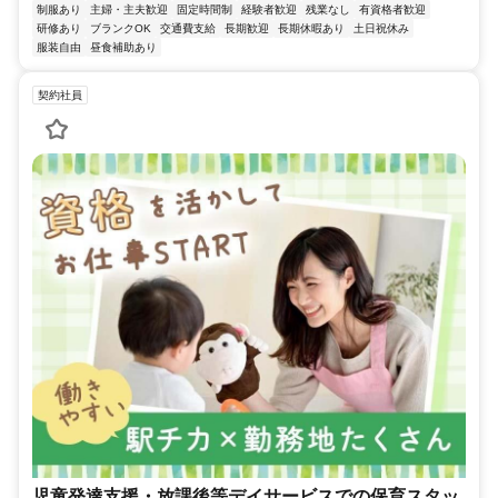
制服あり
主婦・主夫歓迎
固定時間制
経験者歓迎
残業なし
有資格者歓迎
研修あり
ブランクOK
交通費支給
長期歓迎
長期休暇あり
土日祝休み
服装自由
昼食補助あり
契約社員
児童発達支援・放課後等デイサービスでの保育スタッ