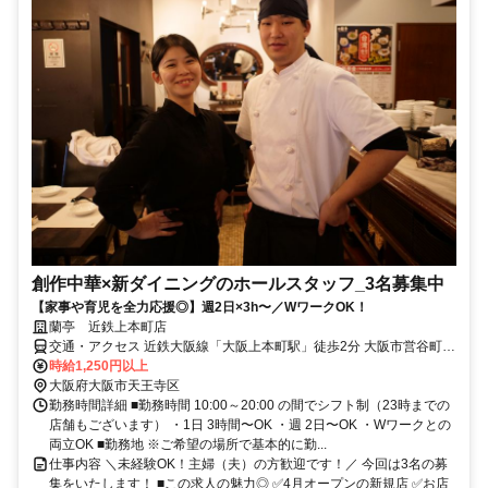
創作中華×新ダイニングのホールスタッフ_3名募集中
【家事や育児を全力応援◎】週2日×3h〜／WワークOK！
蘭亭 近鉄上本町店
交通・アクセス 近鉄大阪線「大阪上本町駅」徒歩2分 大阪市営谷町線
「谷町九丁目駅」徒歩4分 大阪市営谷町線「四天王寺前夕陽ケ丘駅」
時給1,250円以上
徒歩11分
大阪府大阪市天王寺区
勤務時間詳細 ■勤務時間 10:00～20:00 の間でシフト制（23時までの
店舗もございます） ・1日 3時間〜OK ・週 2日〜OK ・Wワークとの
両立OK ■勤務地 ※ご希望の場所で基本的に勤...
仕事内容 ＼未経験OK！主婦（夫）の方歓迎です！／ 今回は3名の募
集をいたします！ ■この求人の魅力◎ ✅4月オープンの新規店 ✅お店