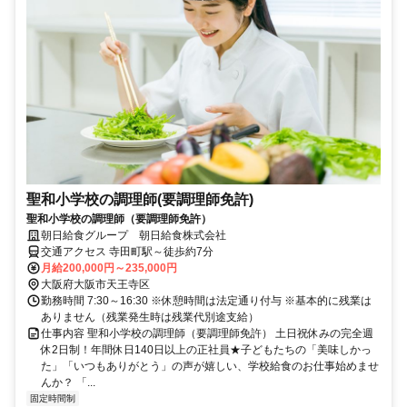
聖和小学校の調理師(要調理師免許)
聖和小学校の調理師（要調理師免許）
朝日給食グループ 朝日給食株式会社
交通アクセス 寺田町駅～徒歩約7分
月給200,000円～235,000円
大阪府大阪市天王寺区
勤務時間 7:30～16:30 ※休憩時間は法定通り付与 ※基本的に残業は
ありません（残業発生時は残業代別途支給）
仕事内容 聖和小学校の調理師（要調理師免許） 土日祝休みの完全週
休2日制！年間休日140日以上の正社員★子どもたちの「美味しかっ
た」「いつもありがとう」の声が嬉しい、学校給食のお仕事始めませ
んか？ 「...
固定時間制