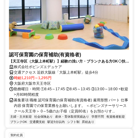
認可保育園の保育補助(有資格者)
【天王寺区（大阪上本町駅）】経験の浅い方・ブランクある方OK◇扶養
内・Wワークも◎
株式会社ポピンズエデュケア
交通アクセス 近鉄大阪線「大阪上本町駅」徒歩4分
時給1,210円～1,295円
大阪府大阪市天王寺区
勤務曜日・時間 ①8:45～17:45 ②8:45～13:45 ③13:00～18:00 <歓迎
>月80時間程度
募集要項 職種 認可保育園の保育補助(有資格者) 雇用形態 パート 仕事
内容 保育園での保育業務をお願いします。 ＜ポピンズナーサリース
クール天王寺＞ 0～5歳のお子様（定員80名）をお預かりす...
主婦・主夫歓迎
社会保険あり
産休・育休取得実績あり
学歴不問
有資格者歓迎
ブランクOK
交通費支給
駅近5分以内
シフト制
昇給あり
契約社員