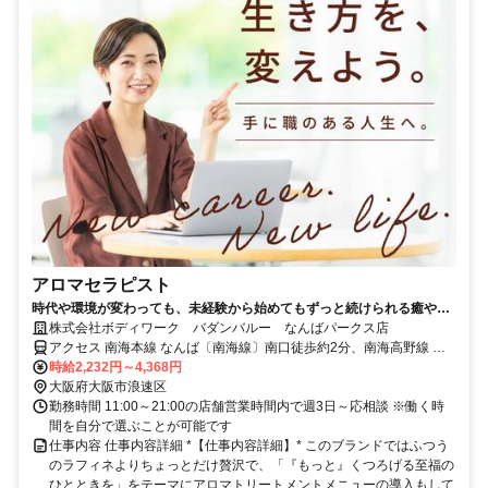
アロマセラピスト
時代や環境が変わっても、未経験から始めてもずっと続けられる癒やし
の仕事。手に職を身につけて、生き方を変えよう。
株式会社ボディワーク バダンバルー なんばパークス店
アクセス 南海本線 なんば〔南海線〕南口徒歩約2分、南海高野線 な
んば〔南海線〕南口徒歩約2分、OsakaMetro御堂筋線 なんば
時給2,232円～4,368円
〔Osaka5番口徒歩約5分 最寄駅：難波駅
大阪府大阪市浪速区
勤務時間 11:00～21:00の店舗営業時間内で週3日～応相談 ※働く時
間を自分で選ぶことが可能です
仕事内容 仕事内容詳細 *【仕事内容詳細】* このブランドではふつう
のラフィネよりちょっとだけ贅沢で、「『もっと』くつろげる至福の
ひとときを」をテーマにアロマトリートメントメニューの導入もして