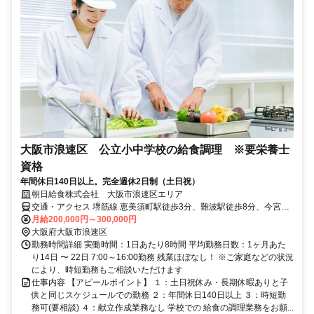
大阪市浪速区 公立小中学校の給食調理 ※要栄養士
資格
年間休日140日以上。完全週休2日制（土日祝）
朝日給食株式会社 大阪市浪速区エリア
交通・アクセス 堺筋線 恵美須町駅徒歩3分、難波駅徒歩8分、今宮戎
駅徒歩6分
月給200,000円～300,000円
大阪府大阪市浪速区
勤務時間詳細 実働時間：1日あたり8時間 平均勤務日数：1ヶ月あた
り14日 〜 22日 7:00～16:00勤務 残業ほぼなし！ ※ご家庭などの状況
により、時短勤務もご相談いただけます
仕事内容 【アピールポイント】 １：土日祝休み・長期休暇ありと子
供と同じスケジュールでの勤務 ２：年間休日140日以上 ３：時短勤
務可(要相談) ４：献立作成業務なし 学校での 給食の調理業務をお願...