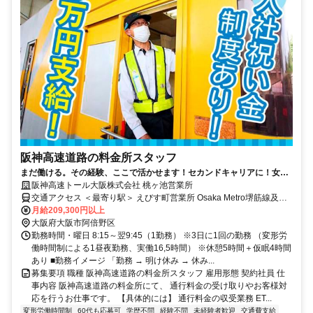
阪神高速道路の料金所スタッフ
まだ働ける。その経験、ここで活かせます！セカンドキャリアに！女性
専用の仮眠室等職場環境も充実！
阪神高速トール大阪株式会社 桃ヶ池営業所
交通アクセス ＜最寄り駅＞ えびす町営業所 Osaka Metro堺筋線及び
阪堺線「恵美須町」駅徒歩すぐ、 JR環状線「新今宮」駅・南海電車
月給209,300円以上
「今宮戎」駅 天保山営業所 Osaka Metro中央線「大阪港」駅より徒
大阪府大阪市阿倍野区
歩5分
勤務時間・曜日 8:15～翌9:45（1勤務） ※3日に1回の勤務 （変形労
働時間制による1昼夜勤務、実働16,5時間） ※休憩5時間＋仮眠4時間
あり ■勤務イメージ 「勤務 → 明け休み → 休み...
募集要項 職種 阪神高速道路の料金所スタッフ 雇用形態 契約社員 仕
事内容 阪神高速道路の料金所にて、 通行料金の受け取りやお客様対
応を行うお仕事です。 【具体的には】 通行料金の収受業務 ET...
変形労働時間制
60代も応募可
学歴不問
経験不問
未経験者歓迎
交通費支給