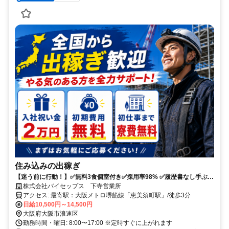
住み込みの出稼ぎ
【迷う前に行動！】✅無料3食個室付き✅採用率98% ✅履歴書なし手ぶら
OK ✅移動費補助あり
株式会社バイセップス 下寺営業所
アクセス: 最寄駅：大阪メトロ堺筋線「恵美須町駅」/徒歩3分
日給10,500円～14,500円
大阪府大阪市浪速区
勤務時間・曜日: 8:00〜17:00 ※定時すぐに上がれます