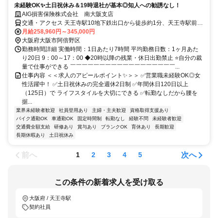
未経験OK✨土日祝休み＆19時退社が基本◎知人への勧誘なし！
AIG損害保険株式会社 南大阪支店
交通・アクセス 天王寺駅10地下鉄出口から徒歩約1分、天王寺駅前駅
出口2出口から徒歩約1分
月給258,960円～345,000円
大阪府大阪市阿倍野区
勤務時間詳細 実働時間：1日あたり7時間 平均勤務日数：1ヶ月あた
り20日 9：00～17：00 ◆20時以降の残業・休日出勤禁止 ⭐自分の裁
量で仕事ができる ￣￣￣￣￣￣￣￣￣￣￣￣￣￣￣￣￣￣...
仕事内容 ＜＜求人のアピールポイント✨＞＞ ✅営業職未経験OK◎女
性活躍中！ ✅土日祝休みの完全週休2日制 ✅年間休日120日以上
（125日）で ライフスタイルを大切にできる ✅転勤なしだから腰を
据...
業界未経験者歓迎
社員登用あり
主婦・主夫歓迎
資格取得支援あり
バイク通勤OK
車通勤OK
固定時間制
転勤なし
経験不問
未経験者歓迎
交通費全額支給
研修あり
賞与あり
ブランクOK
育休あり
長期歓迎
長期休暇あり
土日祝休み
前へ
次へ
1
2
3
4
5
この条件の新着求人を受け取る
大阪府 / 天王寺駅
契約社員