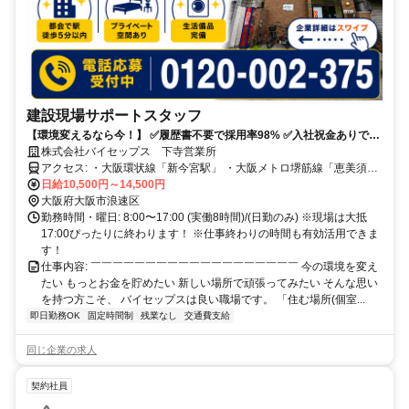
建設現場サポートスタッフ
【環境変えるなら今！】 ✅履歴書不要で採用率98% ✅入社祝金ありで3
食個室付き！
株式会社バイセップス 下寺営業所
アクセス: ・大阪環状線「新今宮駅」 ・大阪メトロ堺筋線「恵美須町
駅」徒歩4分 ・大阪メトロ谷町線「四天王寺前夕陽ヶ丘駅」徒歩9分
日給10,500円～14,500円
大阪府大阪市浪速区
勤務時間・曜日: 8:00〜17:00 (実働8時間)/(日勤のみ) ※現場は大抵
17:00ぴったりに終わります！ ※仕事終わりの時間も有効活用できま
す！
仕事内容: ￣￣￣￣￣￣￣￣￣￣￣￣￣￣￣￣￣￣￣ 今の環境を変え
たい もっとお金を貯めたい 新しい場所で頑張ってみたい そんな思い
を持つ方こそ、 バイセップスは良い職場です。 「住む場所(個室...
即日勤務OK
固定時間制
残業なし
交通費支給
同じ企業の求人
契約社員