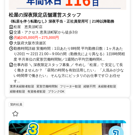
松屋の深夜限定店舗運営スタッフ
《転居を伴う転勤なし》深夜手当・正社員登用可｜21時以降勤務
松屋 恵美須町店
交通・アクセス 恵美須町駅から徒歩3分
月給245,000円～275,000円
大阪府大阪市浪速区
勤務時間詳細 実働時間：1日あたり8時間 平均勤務日数：1ヶ月あた
り20日 〜 22日 21:00～9:00の間（勤務先により異なる）1日8時間程
度 半月単位の変形労働時間制／1週間の平均労働時間4...
仕事内容 ＼ 深夜限定スタッフ募集 ／ 牛めし「松屋」で 安定して長
く働きませんか？ 「昼間の時間を有効活用したい」 「人混みが少な
い時間帯で働きたい」 そんな方にピッタリのお仕事です◎ お任せ
す...
業界未経験者歓迎
変形労働時間制
フリーター歓迎
経験不問
未経験者歓迎
経験者歓迎
有資格者歓迎
ブランクOK
契約社員