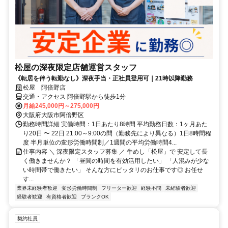
松屋の深夜限定店舗運営スタッフ
《転居を伴う転勤なし》深夜手当・正社員登用可｜21時以降勤務
松屋 阿倍野店
交通・アクセス 阿倍野駅から徒歩1分
月給245,000円～275,000円
大阪府大阪市阿倍野区
勤務時間詳細 実働時間：1日あたり8時間 平均勤務日数：1ヶ月あた
り20日 〜 22日 21:00～9:00の間（勤務先により異なる）1日8時間程
度 半月単位の変形労働時間制／1週間の平均労働時間4...
仕事内容 ＼ 深夜限定スタッフ募集 ／ 牛めし「松屋」で 安定して長
く働きませんか？ 「昼間の時間を有効活用したい」 「人混みが少な
い時間帯で働きたい」 そんな方にピッタリのお仕事です◎ お任せ
す...
業界未経験者歓迎
変形労働時間制
フリーター歓迎
経験不問
未経験者歓迎
経験者歓迎
有資格者歓迎
ブランクOK
契約社員