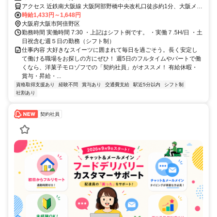
アクセス 近鉄南大阪線 大阪阿部野橋中央改札口徒歩約1分、大阪メト
ロ御堂筋線 天王寺9番口徒歩約2分、大阪メトロ谷町線 天王寺9番口
時給1,433円～1,648円
徒歩約2分
大阪府大阪市阿倍野区
勤務時間 実働時間 7:30 ・上記はシフト例です。 ・実働７.5H/日 ・土
日祝含む週５日の勤務（シフト制）
仕事内容 大好きなスイーツに囲まれて毎日を過ごそう。長く安定し
て働ける職場をお探しの方にぜひ！ 週5日のフルタイムやパートで働
くなら、洋菓子モロゾフでの「契約社員」がオススメ！ 有給休暇・
賞与・昇給・...
資格取得支援あり
経験不問
賞与あり
交通費支給
駅近5分以内
シフト制
社割あり
契約社員