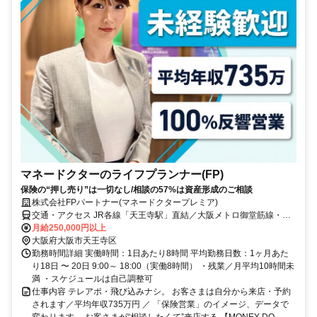
マネードクターのライフプランナー(FP)
保険の“押し売り”は一切なし/相談の57%は資産形成のご相談
株式会社FPパートナー(マネードクタープレミア)
交通・アクセス JR各線「天王寺駅」直結／大阪メトロ御堂筋線・谷
町線「天王寺駅」徒歩約3分／近鉄南大阪線「大阪阿部野橋駅」徒歩
月給250,000円以上
約3分／阪堺電気軌道上町線「天王寺駅前駅」徒歩約3分
大阪府大阪市天王寺区
勤務時間詳細 実働時間：1日あたり8時間 平均勤務日数：1ヶ月あた
り18日 〜 20日 9:00～ 18:00（実働8時間） ・残業／月平均10時間未
満 ・スケジュールは自己調整可
仕事内容 テレアポ・飛び込みナシ。 お客さまは自分から来店・予約
されます／平均年収735万円 ／ 「保険営業」のイメージ、データで
変わります。 お客さまが“相談したくて”来店する 【MONEY DO...