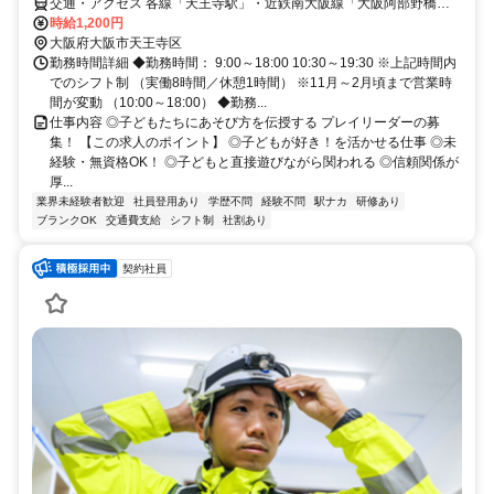
交通・アクセス 各線「天王寺駅」・近鉄南大阪線「大阪阿部野橋
駅」
時給1,200円
大阪府大阪市天王寺区
勤務時間詳細 ◆勤務時間： 9:00～18:00 10:30～19:30 ※上記時間内
でのシフト制 （実働8時間／休憩1時間） ※11月～2月頃まで営業時
間が変動 （10:00～18:00） ◆勤務...
仕事内容 ◎子どもたちにあそび方を伝授する プレイリーダーの募
集！ 【この求人のポイント】 ◎子どもが好き！を活かせる仕事 ◎未
経験・無資格OK！ ◎子どもと直接遊びながら関われる ◎信頼関係が
厚...
業界未経験者歓迎
社員登用あり
学歴不問
経験不問
駅ナカ
研修あり
ブランクOK
交通費支給
シフト制
社割あり
契約社員