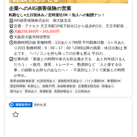
企業へのAIG損害保険の営業
転勤なし⭐土日祝休み／定時退社OK！知人への勧誘ナシ！
AIG損害保険株式会社 南大阪支店
交通・アクセス 天王寺駅10地下鉄出口から徒歩約1分、天王寺駅前駅
出口2出口から徒歩約1分
月給258,960円～345,000円
大阪府大阪市阿倍野区
勤務時間詳細 実働時間：1日あたり7時間 平均勤務日数：1ヶ月あた
り20日 勤務時間：9：00～17：00 └20時以降の残業・休日出勤は 禁
止です。 └パソコンを持ち帰っての仕事も禁止 平日の...
仕事内容 「家族との時間や体力を削る働き方を、 あと何年続けるん
だろう」 ～販売、接客、トレーナー、塾講師など 「人と接する仕
事」の経験をお持ちのあなたへ～ ・不規則なシフトで家族との時間
が作れ...
業界未経験者歓迎
社員登用あり
資格取得支援あり
バイク通勤OK
車通勤OK
固定時間制
転勤なし
経験不問
未経験者歓迎
交通費全額支給
研修あり
賞与あり
育休あり
長期歓迎
長期休暇あり
土日祝休み
契約社員