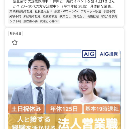
定企業で 大規模採用中！ 仲間と一緒にイベントを盛り上げません
か？ 20～30代の方が活躍中✨ （平均年齢 28歳） 具体的な業務...
業界未経験者歓迎
社員登用あり
副業・WワークOK
フリーター歓迎
学歴不問
経験不問
未経験者歓迎
経験者歓迎
残業なし
賞与あり
長期歓迎
駅近5分以内
シフト制
履歴書不要
友達と応募OK
契約社員