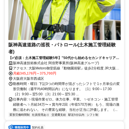
阪神高速道路の巡視・パトロール(土木施工管理経験
者)
【✅必須：土木施工管理経験5年】"50代から始めるセカンドキャリア"✨
夜勤中心｜想定年収600万｜現場作業無し｜年間休日120日以上✨
阪神高速技術株式会社 阿倍野事業所(阪神高速グループ)
アクセス: 大阪Metoro御堂筋線『動物園前駅』徒歩2分程度 JR大阪環
状線『新今宮駅』徒歩5分程度
月給345,176円～375,700円
大阪府大阪市西成区
勤務時間・曜日: 下記3つの時間帯が混ざったシフトで 1ヶ月単位の変
形労働制（週平均40時間以内）になります。 ［1］9:00～17:30
［2］9:00～翌5:00 ［3］21:00～翌5:30 ...
仕事内容: ✨現場作業ゼロ。体力仕事、卒業。 ✨ゼネコン・施工管理
経験者へ ✨月給34万〜＋賞与年2回（年収570万例） もう、現場の激
務に追われない。 その豊富な経験、当社が正当に評価します。 （...
変形労働時間制
社員登用あり
交通費支給
駅近5分以内
シフト制
契約社員