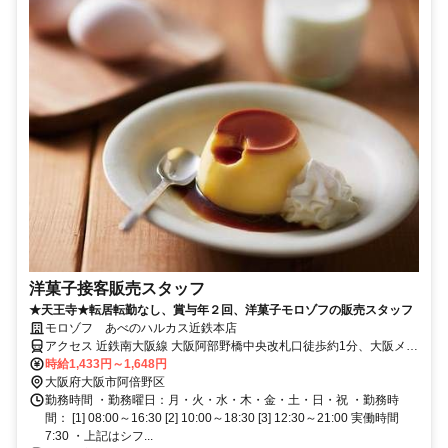
洋菓子接客販売スタッフ
★天王寺★転居転勤なし、賞与年２回、洋菓子モロゾフの販売スタッフ
モロゾフ あべのハルカス近鉄本店
アクセス 近鉄南大阪線 大阪阿部野橋中央改札口徒歩約1分、大阪メト
ロ谷町線 天王寺9番口徒歩約2分、大阪メトロ御堂筋線 天王寺9番口
時給1,433円～1,648円
徒歩約2分
大阪府大阪市阿倍野区
勤務時間 ・勤務曜日：月・火・水・木・金・土・日・祝 ・勤務時
間： [1] 08:00～16:30 [2] 10:00～18:30 [3] 12:30～21:00 実働時間
7:30 ・上記はシフ...