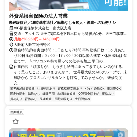
外資系損害保険の法人営業
未経験歓迎／19時基本退社／転勤なし★知人・親戚への勧誘ナシ
AIG損害保険株式会社 南大阪支店
交通・アクセス 天王寺駅10地下鉄出口から徒歩約1分、天王寺駅前駅
出口2出口から徒歩約1分
月給258,960円～345,000円
大阪府大阪市阿倍野区
勤務時間詳細 実働時間：1日あたり7時間 平均勤務日数：1ヶ月あた
り20日 勤務時間：9：00～17：00 └20時以降の残業・休日出勤は 禁
止です。 └パソコンを持ち帰っての仕事も禁止 平日の...
仕事内容 「頑張りが、 もう少し給与に返ってきてもいい気がする。
そう思ったこと、ありませんか？」 世界最大級のAIGグループで、未
経験から プロのコンサルタントを目指してみませんか。 研修制度
充...
業界未経験者歓迎
社員登用あり
資格取得支援あり
バイク通勤OK
車通勤OK
固定時間制
転勤なし
経験不問
未経験者歓迎
交通費全額支給
研修あり
賞与あり
育休あり
長期歓迎
長期休暇あり
土日祝休み
契約社員