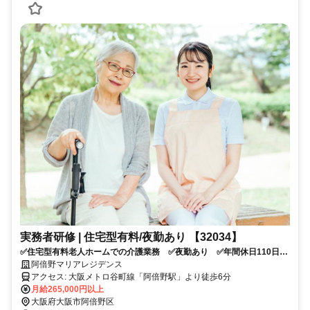
実務者研修 | 住宅型有料/夜勤あり 【32034】
✅住宅型有料老人ホームでの介護業務 ✅夜勤あり ✅年間休日110日
✅「阿倍野駅」より徒歩6分 ✅応募資格：実務者研修 ✅応募条件：介
阿倍野マリアレジデンス
護系資格をお持ちの方
アクセス: 大阪メトロ谷町線「阿倍野駅」より徒歩6分
月給265,000円以上
大阪府大阪市阿倍野区