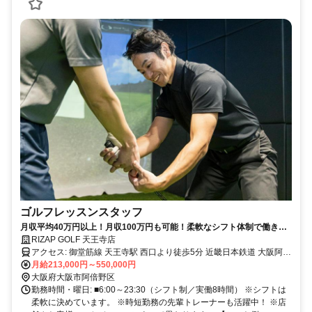
ゴルフレッスンスタッフ
月収平均40万円以上！月収100万円も可能！柔軟なシフト体制で働きや
すさ◎充実の研修で未経験からでも始められるゴルフインストラクタ
RIZAP GOLF 天王寺店
ー！！
アクセス: 御堂筋線 天王寺駅 西口より徒歩5分 近畿日本鉄道 大阪阿部
野橋駅 西口改札より徒歩3分
月給213,000円～550,000円
大阪府大阪市阿倍野区
勤務時間・曜日: ■6:00～23:30（シフト制／実働8時間） ※シフトは
柔軟に決めています。 ※時短勤務の先輩トレーナーも活躍中！ ※店