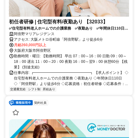
初任者研修 | 住宅型有料/夜勤あり 【32033】
✅住宅型有料老人ホームでの介護業務 ✅夜勤あり ✅年間休日110日
✅「阿倍野駅」より徒歩6分 ✅応募資格：初任者研修 ✅応募条件：介
阿倍野マリアレジデンス
護系資格をお持ちの方
アクセス: 大阪メトロ谷町線「阿倍野駅」より徒歩6分
月給260,000円以上
大阪府大阪市阿倍野区
勤務時間・曜日: 【勤務時間】 早出 07：00～16：00 日勤 09：00～
18：00 遅出 11：00～20：00 夜勤 16：00～翌9：00 休憩60分 【残
業】 (別途支給)
仕事内容: ┏━━━━━━━━━━━━━━━┓ 【求人ポイント】 ◇
住宅型有料老人ホームでの介護業務 ◇夜勤あり ◇年間休日110日
◇「阿倍野駅」より徒歩6分 ◇応募資格：初任者研修 ◇応募条件：...
交通費支給
シフト制
昇給あり
契約社員