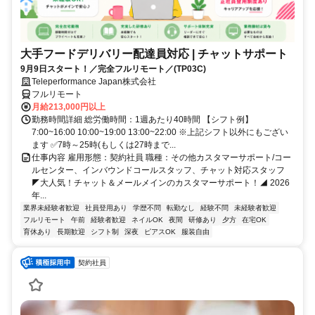
大手フードデリバリー配達員対応 | チャットサポート
9月9日スタート！／完全フルリモート／(TP03C)
Teleperformance Japan株式会社
フルリモート
月給213,000円以上
勤務時間詳細 総労働時間：1週あたり40時間 【シフト例】
7:00~16:00 10:00~19:00 13:00~22:00 ※上記シフト以外にもござい
ます ✅7時～25時(もしくは27時まで...
仕事内容 雇用形態：契約社員 職種：その他カスタマーサポート/コー
ルセンター、インバウンドコールスタッフ、チャット対応スタッフ
◤大人気！チャット＆メールメインのカスタマーサポート！◢ 2026
年...
業界未経験者歓迎
社員登用あり
学歴不問
転勤なし
経験不問
未経験者歓迎
フルリモート
午前
経験者歓迎
ネイルOK
夜間
研修あり
夕方
在宅OK
育休あり
長期歓迎
シフト制
深夜
ピアスOK
服装自由
契約社員