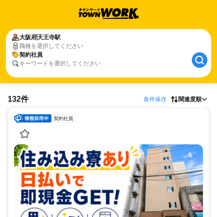
大阪府
天王寺駅
職種を選択してください
契約社員
キーワードを選択してください
132件
条件保存
関連度順
契約社員