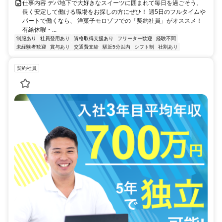
仕事内容 デパ地下で大好きなスイーツに囲まれて毎日を過ごそう。
長く安定して働ける職場をお探しの方にぜひ！ 週5日のフルタイムや
パートで働くなら、 洋菓子モロゾフでの「契約社員」がオススメ！
有給休暇・...
制服あり
社員登用あり
資格取得支援あり
フリーター歓迎
経験不問
未経験者歓迎
賞与あり
交通費支給
駅近5分以内
シフト制
社割あり
契約社員