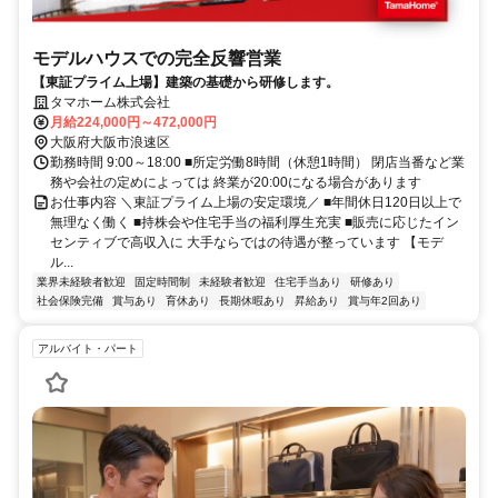
モデルハウスでの完全反響営業
【東証プライム上場】建築の基礎から研修します。
タマホーム株式会社
月給224,000円～472,000円
大阪府大阪市浪速区
勤務時間 9:00～18:00 ■所定労働8時間（休憩1時間） 閉店当番など業
務や会社の定めによっては 終業が20:00になる場合があります
お仕事内容 ＼東証プライム上場の安定環境／ ■年間休日120日以上で
無理なく働く ■持株会や住宅手当の福利厚生充実 ■販売に応じたイン
センティブで高収入に 大手ならではの待遇が整っています 【モデ
ル...
業界未経験者歓迎
固定時間制
未経験者歓迎
住宅手当あり
研修あり
社会保険完備
賞与あり
育休あり
長期休暇あり
昇給あり
賞与年2回あり
アルバイト・パート