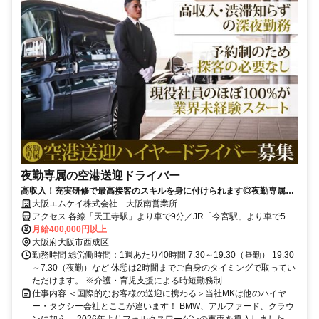
夜勤専属の空港送迎ドライバー
高収入！充実研修で最高接客のスキルを身に付けられます◎夜勤専属空
港送迎ドライバー
大阪エムケイ株式会社 大阪南営業所
アクセス 各線「天王寺駅」より車で9分／JR「今宮駅」より車で5分
（車通勤OK！）
月給400,000円以上
大阪府大阪市西成区
勤務時間 総労働時間：1週あたり40時間 7:30～19:30（昼勤） 19:30
～7:30（夜勤）など 休憩は2時間までご自身のタイミングで取ってい
ただけます。 ※介護・育児支援による時短勤務制...
仕事内容 ＜国際的なお客様の送迎に携わる＞当社MKは他のハイヤ
ー・タクシー会社とここが違います！ BMW、アルファード、クラウ