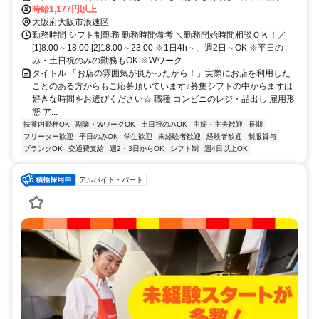
り徒歩7分 ★その他のアクセス可能駅/大阪難波駅、大国町駅 ★四つ
時給1,177円以上
橋筋、元町2交差点そば、浪速公園近く(セブンイレブン近く)
大阪府大阪市浪速区
勤務時間 シフト制勤務 勤務時間備考 ＼勤務開始時間相談ＯＫ！／
[1]8:00～18:00 [2]18:00～23:00 ※1日4h～、週2日～OK ※平日の
み・土日祝のみの勤務もOK ※Wワーク...
タイトル 「お店の雰囲気が良かったから！」実際にお店を利用した
ことのある方からもご応募頂いています♪募集シフトの中からまずは
好きな時間をお選びください☆ 職種 コンビニのレジ・品出し 雇用形
態 ア...
扶養内勤務OK
副業・WワークOK
土日祝のみOK
主婦・主夫歓迎
長期
フリーター歓迎
平日のみOK
学生歓迎
未経験者歓迎
経験者歓迎
制服貸与
ブランクOK
交通費支給
週2・3日からOK
シフト制
週4日以上OK
アルバイト・パート