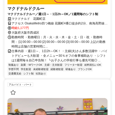
マクドナルドクルー
マクドナルドクルー／週1日～・1日2h～OK／1週間毎のシフト制
マクドナルド 花園町店
アクセス OsakaMetro四つ橋線 花園町4番口徒歩約2分、南海高野線
萩ノ茶屋徒歩約8分、阪堺電気軌道阪堺線 今船徒歩約10分 花園町 [高
時給1,177円
速電気軌道第3号線] 萩ノ茶屋 [南海高野線] 今船 [阪堺電軌阪堺線] 西天
大阪府大阪市西成区
下茶屋 [南海汐見橋線] 今池 [阪堺電軌阪堺線]
勤務時間 ・勤務曜日：月・火・水・木・金・土・日・祝 ・勤務時
間： [1] 00:00～00:00 [2] 00:00～00:00 [3] 00:00～00:00 上記の勤務
時間は店舗の営業時間に...
仕事内容 ・週1日～、1日2h～OK！ ・主婦(夫)さん多数活躍中 ・バイ
トデビューも大歓迎 ・全メニュー30％オフの食事補助あり ・シフト
は1週間毎＆自己申告制！ ┗お子さんの学校行事も優先可能◎ ...
制服あり
副業・WワークOK
主婦・主夫歓迎
フリーター歓迎
給料前払いOK
学歴不問
学生歓迎
未経験者歓迎
経験者歓迎
研修あり
ブランクOK
交通費支給
シフト制
社割あり
アルバイト・パート