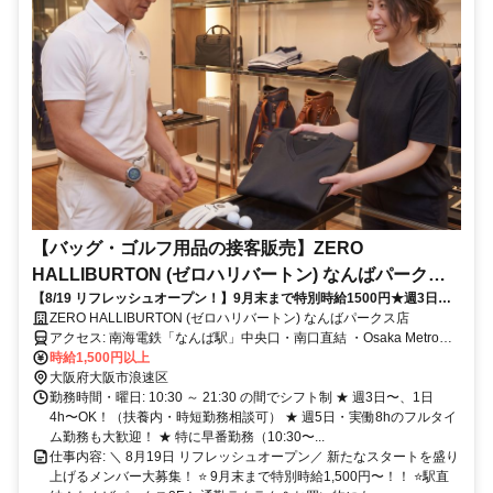
【バッグ・ゴルフ用品の接客販売】ZERO
HALLIBURTON (ゼロハリバートン) なんばパークス
【8/19 リフレッシュオープン！】9月末まで特別時給1500円★週3日・1
店
日4h〜短時間＆扶養内OK！社割・制服あり◎未経験・主婦(夫)・学生・
ZERO HALLIBURTON (ゼロハリバートン) なんばパークス店
フルタイム歓迎♪
アクセス: 南海電鉄「なんば駅」中央口・南口直結 ・Osaka Metro御
堂筋線 「なんば駅」南改札口より徒歩約7分 ・近鉄阪神「大阪難波
時給1,500円以上
駅」東改札口より徒歩約9分
大阪府大阪市浪速区
勤務時間・曜日: 10:30 ～ 21:30 の間でシフト制 ★ 週3日〜、1日
4h〜OK！（扶養内・時短勤務相談可） ★ 週5日・実働8hのフルタイ
ム勤務も大歓迎！ ★ 特に早番勤務（10:30〜...
仕事内容: ＼ 8月19日 リフレッシュオープン／ 新たなスタートを盛り
上げるメンバー大募集！ ⭐ 9月末まで特別時給1,500円〜！！ ⭐駅直