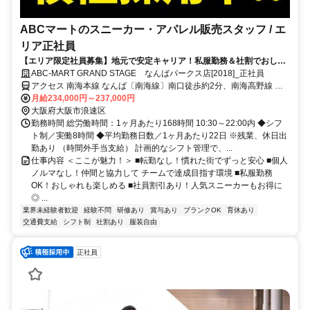
ABCマートのスニーカー・アパレル販売スタッフ / エ
リア正社員
【エリア限定社員募集】地元で安定キャリア！私服勤務＆社割でおしゃ
れも楽しめる接客のお仕事♪
ABC-MART GRAND STAGE なんばパークス店[2018]_正社員
アクセス 南海本線 なんば〔南海線〕南口徒歩約2分、南海高野線 な
んば〔南海線〕南口徒歩約2分、OsakaMetro御堂筋線 なんば
月給234,000円～237,000円
〔Osaka5番口徒歩約5分
大阪府大阪市浪速区
勤務時間 総労働時間：1ヶ月あたり168時間 10:30～22:00内 ◆シフ
ト制／実働8時間 ◆平均勤務日数／1ヶ月あたり22日 ※残業、休日出
勤あり （時間外手当支給） 計画的なシフト管理で、...
仕事内容 ＜ここが魅力！＞ ■転勤なし！慣れた街でずっと安心 ■個人
ノルマなし！仲間と協力して チームで達成目指す環境 ■私服勤務
OK！おしゃれも楽しめる ■社員割引あり！人気スニーカーもお得に
◎ ...
業界未経験者歓迎
経験不問
研修あり
賞与あり
ブランクOK
育休あり
交通費支給
シフト制
社割あり
服装自由
正社員