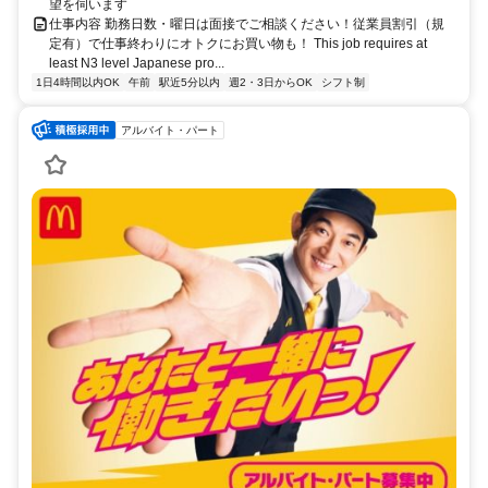
望を伺います
仕事内容 勤務日数・曜日は面接でご相談ください！従業員割引（規
定有）で仕事終わりにオトクにお買い物も！ This job requires at
least N3 level Japanese pro...
1日4時間以内OK
午前
駅近5分以内
週2・3日からOK
シフト制
アルバイト・パート