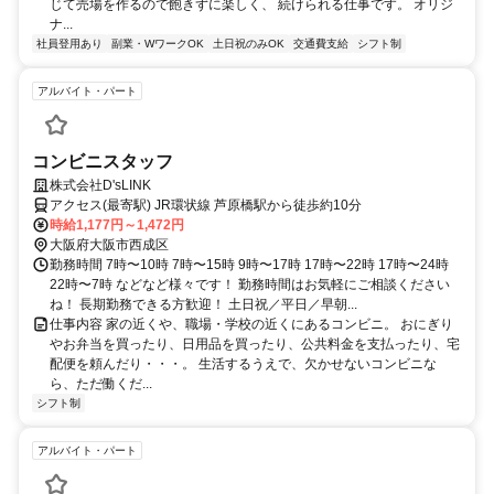
じて売場を作るので飽きずに楽しく、 続けられる仕事です。 オリジ
ナ...
社員登用あり
副業・WワークOK
土日祝のみOK
交通費支給
シフト制
アルバイト・パート
コンビニスタッフ
株式会社D'sLINK
アクセス(最寄駅) JR環状線 芦原橋駅から徒歩約10分
時給1,177円～1,472円
大阪府大阪市西成区
勤務時間 7時〜10時 7時〜15時 9時〜17時 17時〜22時 17時〜24時
22時〜7時 などなど様々です！ 勤務時間はお気軽にご相談ください
ね！ 長期勤務できる方歓迎！ 土日祝／平日／早朝...
仕事内容 家の近くや、職場・学校の近くにあるコンビニ。 おにぎり
やお弁当を買ったり、日用品を買ったり、公共料金を支払ったり、宅
配便を頼んだり・・・。 生活するうえで、欠かせないコンビニな
ら、ただ働くだ...
シフト制
アルバイト・パート