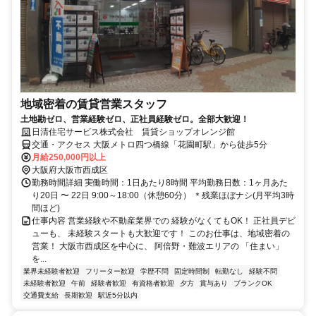
地域密着の賃貸営業スタッフ
土地勘ゼロ、営業経験ゼロ、正社員経験ゼロ。全部大歓迎！
日清住宅サービス株式会社 賃貸ショップオレンジ館
交通・アクセス 大阪メトロ四つ橋線「花園町駅」から徒歩5分
月給250,000円以上
大阪府大阪市西成区
勤務時間詳細 実働時間：1日あたり8時間 平均勤務日数：1ヶ月あた
り20日 〜 22日 9:00～18:00（休憩60分） ＊残業ほぼナシ(月平均3時
間ほど)
仕事内容 営業経験や不動産業界での 経験がなくてもOK！ 正社員デビ
ューも、 未経験スタートも大歓迎です！ このお仕事は、地域密着の
営業！ 大阪市西成区を中心に、 阿倍野・難波エリアの 「住まい」
を...
業界未経験者歓迎
フリーター歓迎
学歴不問
固定時間制
転勤なし
経験不問
未経験者歓迎
午前
経験者歓迎
有資格者歓迎
夕方
賞与あり
ブランクOK
交通費支給
長期歓迎
駅近5分以内