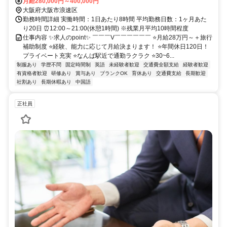
月給280,000円～400,000円
大阪府大阪市浪速区
勤務時間詳細 実働時間：1日あたり8時間 平均勤務日数：1ヶ月あた
り20日 ⏰12:00～21:00(休憩1時間) ※残業月平均10時間程度
仕事内容 ✨求人のpoint✨ ￣￣￣V￣￣￣￣￣￣ ⭐月給28万円～＋旅行
補助制度 ⭐経験、能力に応じて月給決まります！ ⭐年間休日120日！
プライベート充実 ⭐なんば駅近で通勤ラクラク ⭐30~6...
制服あり
学歴不問
固定時間制
英語
未経験者歓迎
交通費全額支給
経験者歓迎
有資格者歓迎
研修あり
賞与あり
ブランクOK
育休あり
交通費支給
長期歓迎
社割あり
長期休暇あり
中国語
正社員