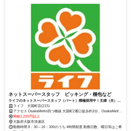
ネットスーパースタッフ ピッキング・梱包など
ライフのネットスーパースタッフ（パート）積極採用中！主婦（夫）活
躍中/ブランクOK
ライフ 大国町店(215)
アクセス OsakaMetro四つ橋線 大国町2番口徒歩約3分、OsakaMetro
御堂筋線 大国町2番口徒歩約3分、ＪＲ関西本線〔大和路線〕 今宮東
時給1,220円以上
口徒歩約10分
大阪府大阪市浪速区
勤務時間 8：30～16：300のうち 4時間程度 勤務日数、曜日等はご希