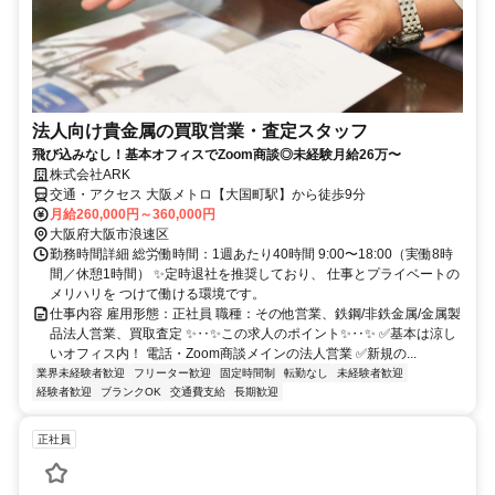
法人向け貴金属の買取営業・査定スタッフ
飛び込みなし！基本オフィスでZoom商談◎未経験月給26万〜
株式会社ARK
交通・アクセス 大阪メトロ【大国町駅】から徒歩9分
月給260,000円～360,000円
大阪府大阪市浪速区
勤務時間詳細 総労働時間：1週あたり40時間 9:00〜18:00（実働8時
間／休憩1時間） ✨定時退社を推奨しており、 仕事とプライベートの
メリハリを つけて働ける環境です。
仕事内容 雇用形態：正社員 職種：その他営業、鉄鋼/非鉄金属/金属製
品法人営業、買取査定 ✨‥✨この求人のポイント✨‥✨ ✅基本は涼し
いオフィス内！ 電話・Zoom商談メインの法人営業 ✅新規の...
業界未経験者歓迎
フリーター歓迎
固定時間制
転勤なし
未経験者歓迎
経験者歓迎
ブランクOK
交通費支給
長期歓迎
正社員