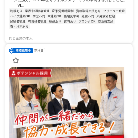
ンに加え、 2026年よりフォルクスワーゲンの車両を導入しました。
「VI...
制服あり
業界未経験者歓迎
変形労働時間制
資格取得支援あり
フリーター歓迎
バイク通勤OK
学歴不問
車通勤OK
職場見学可
経験不問
未経験者歓迎
経験者歓迎
有資格者歓迎
研修あり
賞与あり
ブランクOK
交通費支給
寮・社宅あり
同じ企業の求人
正社員