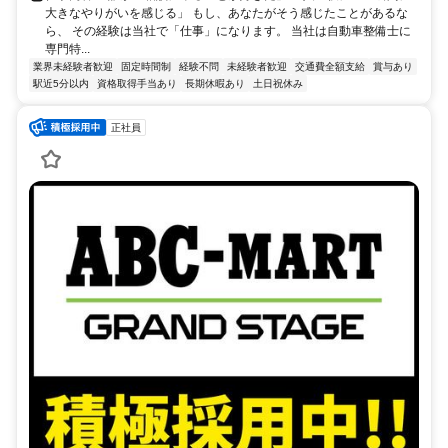
大きなやりがいを感じる」 もし、あなたがそう感じたことがあるな
ら、 その経験は当社で「仕事」になります。 当社は自動車整備士に
専門特...
業界未経験者歓迎
固定時間制
経験不問
未経験者歓迎
交通費全額支給
賞与あり
駅近5分以内
資格取得手当あり
長期休暇あり
土日祝休み
正社員