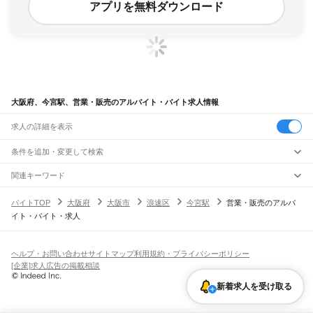
アプリを無料ダウンロード
大阪府、今宮駅、営業・販売のアルバイト・バイト求人情報
求人の詳細を表示
条件を追加・変更して検索
市区町村を追加・変更
関連キーワード
完全在宅ワーク 全国
シール貼り 在宅
現在地周辺
ガチャガチャ
犬カフェ
大阪府
駅を追加・変更
バイトTOP
大阪府
大阪市
浪速区
今宮駅
営業・販売のアルバ
大阪府
すべて
イト・バイト・求人
大阪市
すべて
職種を追加・変更
JR京都線
都島区
福島区
此花区
西区
港区
大正区
天王寺区
浪速区
西淀川区
東淀川区
東成区
島本駅
高槻駅
摂津富田駅
JR総持寺駅
茨木駅
千里丘駅
岸辺駅
吹田駅
東淀川駅
飲食・フードサービス
生野区
旭区
城東区
阿倍野区
住吉区
東住吉区
西成区
淀川区
鶴見区
住之江区
特徴を追加・変更
新大阪駅
大阪駅
飲食・フードサービス
平野区
北区
中央区
すべて
ヘルプ・お問い合わせ
サイトマップ
利用規約・プライバシーポリシー
ホールスタッフ
キッチンスタッフ
皿洗い・洗い場
精肉・鮮魚加工
給食調理
人気
[企業]求人広告の掲載相談
JR神戸線(大阪～神戸)
堺市
すべて
雇用形態を追加・変更
パン屋（ベーカリー）
フードカウンター販売員
バー（BAR）・バーテンダー
日払いOK
高校生歓迎
学生歓迎
深夜の仕事
髪型・髪色自由
ひげOK
ネイルOK
大阪駅
塚本駅
堺区
中区
東区
西区
南区
北区
美原区
新着求人を受け取る
飲食店補助（開店・閉店準備）
飲食店（店長・マネージャー）
ピアスOK
アルバイト・パート
履歴書不要
オープニングスタッフ
留学生・外国人活躍中
都道府県を変更
営業・販売
大和路線
岸和田市
豊中市
池田市
吹田市
泉大津市
高槻市
貝塚市
守口市
枚方市
茨木市
勤務期間
正社員
河内堅上駅
高井田駅
柏原駅
志紀駅
八尾駅
久宝寺駅
加美駅
平野駅
東部市場前駅
営業・販売
すべて
八尾市
泉佐野市
富田林市
寝屋川市
河内長野市
松原市
大東市
和泉市
箕面市
短期
契約社員
単発・1日OK
長期
期間限定（春夏冬休み等）