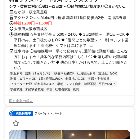
シフト柔軟に対応◯週1～/1日2h～◯給与前払い制度あり◯まかない
（食事補助）あり
なか卯 萩之茶屋店
アクセス OsakaMetro四つ橋線 花園町1番口徒歩約2分、南海高野線
萩ノ茶屋徒歩約4分、阪堺電気軌道阪堺線 今池（大阪府）徒歩約8分
時給1,200円～1,500円
大阪府大阪市西成区
勤務時間 ☆募集時間帯☆ 5:00～24:00 ◆ 1日2時間～、週1日～OK ◆
平日のみ、土日祝のみもOK ◆ 1週間ごとの希望シフト制 ⇒シフト柔
軟に働けます！ ※高校生シフトは21時まで（...
仕事内容 ◯積極採用中！早くて応募から1週間後に勤務可能♪ こんな
方におすすめ！具体的な業務内容はこちら！◯ ◆ 落ち着いた職場環
境で安定して働きたい方 ◆ 他の仕事とかけもちで、土日だけ働きた
い方 ...
制服あり
短期（3ヵ月以内）
扶養内勤務OK
社員登用あり
週1日からOK
副業・WワークOK
1日4時間以内OK
土日祝のみOK
主婦・主夫歓迎
フリーター歓迎
給料前払いOK
早朝
シフト自由
学歴不問
平日のみOK
学生歓迎
未経験者歓迎
午前
経験者歓迎
夜間
同じ企業の求人
アルバイト・パート