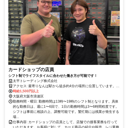
カードショップの店員
シフト制でライフスタイルに合わせた働き方が可能です！
太平トレーディング株式会社
アクセス: 最寄りなんば駅から徒歩約4分の場所に位置しています。公
共交通機関をご利用の方には便利なアクセスがあります。通勤に関す
時給1,500円以上
る詳細は、お気軽にお問い合わせください。
大阪府大阪市浪速区
勤務時間・曜日: 勤務時間は13時〜19時のシフト制となります。具体
的な勤務日は、週に1〜6回で、1日の勤務時間は3〜6時間程度です。
シフトは事前に相談の上、調整可能です。繁忙期には残業が発生する
場...
仕事内容: カードショップの店員として、店舗での接客業務を行って
いただきます。お客様に対して、カード商品の紹介や販売、レジ業務