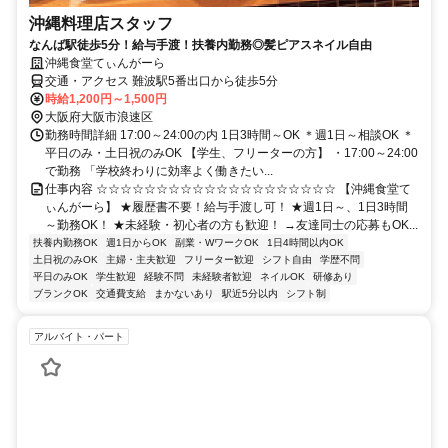
沖縄料理店スタッフ
なんば駅徒歩5分！給与手渡！扶養内勤務◎髪ピアスネイル自由
沖縄食堂てぃんがーら
交通・アクセス 難波駅5番出口から徒歩5分
時給1,200円～1,500円
大阪府大阪市浪速区
勤務時間詳細 17:00～24:00の内 1日3時間～OK ＊週1日～相談OK ＊
平日のみ・土日祝のみOK 【学生、フリーターの方】 ・17:00～24:00
で勤務 「学校終わりに効率よく働きたい...
仕事内容 ☆☆☆☆☆☆☆☆☆☆☆☆☆☆☆☆☆☆☆☆ 【沖縄食堂て
ぃんがーら】 ★履歴書不要！給与手渡し可！ ★週1日～、1日3時間
～勤務OK！ ★未経験・初心者の方も歓迎！ →友達同士の応募もOK...
扶養内勤務OK
週1日からOK
副業・WワークOK
1日4時間以内OK
土日祝のみOK
主婦・主夫歓迎
フリーター歓迎
シフト自由
学歴不問
平日のみOK
学生歓迎
経験不問
未経験者歓迎
ネイルOK
研修あり
ブランクOK
交通費支給
まかないあり
駅近5分以内
シフト制
アルバイト・パート