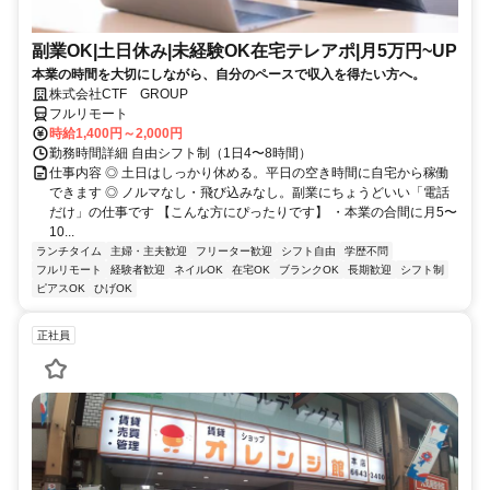
副業OK|土日休み|未経験OK在宅テレアポ|月5万円~UP
本業の時間を大切にしながら、自分のペースで収入を得たい方へ。
株式会社CTF GROUP
フルリモート
時給1,400円～2,000円
勤務時間詳細 自由シフト制（1日4〜8時間）
仕事内容 ◎ 土日はしっかり休める。平日の空き時間に自宅から稼働
できます ◎ ノルマなし・飛び込みなし。副業にちょうどいい「電話
だけ」の仕事です 【こんな方にぴったりです】 ・本業の合間に月5〜
10...
ランチタイム
主婦・主夫歓迎
フリーター歓迎
シフト自由
学歴不問
フルリモート
経験者歓迎
ネイルOK
在宅OK
ブランクOK
長期歓迎
シフト制
ピアスOK
ひげOK
正社員