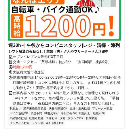
週30h~│午後からコンビニスタッフ|レジ・清掃・陳列
シフト融通◎夜勤なし！主婦（夫）さんやフリーターさん活躍中
セブンイレブン大阪元町3丁目店
交通・アクセス 「芦原橋駅」徒歩8分、「大国町駅」徒歩9分、
JR「難波駅」徒歩10分｜大阪シティバス「塩草」徒歩6分、大阪シテ
時給1,200円
ィバス「浪速東一丁目」徒歩7分
大阪府大阪市浪速区
勤務時間詳細 14:00~22:00 13時～21時や14時～23時など 曜日や勤務
時間相談可能！ コンビニ経験をお持ちの方は、 まずは1日だけのお試
し勤務もOK！ 実際の雰囲気を見てからご判断い...
仕事内容 ＼朝はゆっくり14時出勤／ 夜勤なしで無理なく続けられる
14時スタートなので、 朝の通勤ラッシュを避けて出勤可能。 「早朝
勤務は苦手」 「夜勤は体力的に不安」 そんな方も無理なく続け...
制服あり
業界未経験者歓迎
扶養内勤務OK
主婦・主夫歓迎
フリーター歓迎
バイク通勤OK
学歴不問
職場見学可
平日のみOK
転勤なし
経験不問
未経験者歓迎
経験者歓迎
研修あり
夕方
ブランクOK
長期歓迎
フルタイム歓迎
シフト制
週4日以上OK