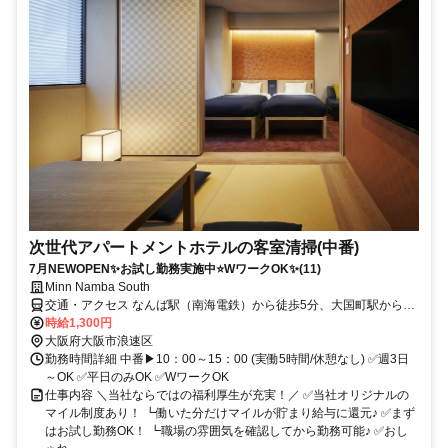
次世代アパートメントホテルの客室清掃(中番)
7月NEWOPEN✨お試し勤務実施中⭐WワークOK✨(11)
Minn Namba South
交通・アクセス なんば駅（南海電鉄）から徒歩5分、大国町駅から徒
歩8分、今宮戎駅から徒歩10分
時給1,300円
大阪府大阪市浪速区
勤務時間詳細 中番▶10：00～15：00 (実働5時間/休憩なし) ✅週3日
～OK ✅平日のみOK ✅WワークOK
仕事内容 ＼当社ならではの福利厚生が充実！／ ✅当社オリジナルの
マイル制度あり！ ┗働いた分だけマイルが貯まり給与に還元♪ ✅まず
はお試し勤務OK！ ┗職場の雰囲気を確認してから勤務可能♪ ✅おし