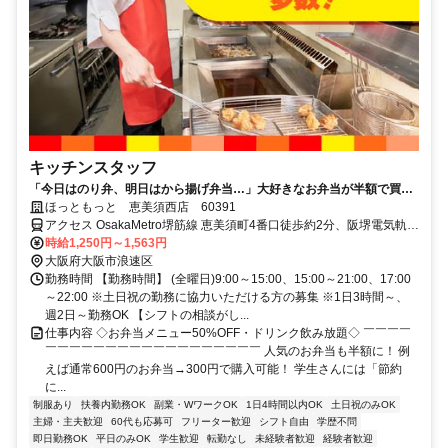
キッチンスタッフ
「今日はのり弁、明日はから揚げ弁当…」大好きなお弁当が半額で買え
るから、今日も働くのが楽しみだ。
ほっともっと 恵美須西店 60391
アクセス OsakaMetro堺筋線 恵美須町4番口徒歩約2分、阪堺電気軌道
阪堺線 恵美須町4番口徒歩約2分、南海高野線 今宮戎徒歩約3分 【電
時給1,250円～1,563円
車】地下鉄線「恵美須町駅」より徒歩2分
大阪府大阪市浪速区
勤務時間 【勤務時間】 (全曜日)9:00～15:00、15:00～21:00、17:00
～22:00 ※土日祝の勤務に協力いただける方の募集 ※1日3時間～、
週2日～勤務OK 【シフトの相談がし...
仕事内容 ◇お弁当メニュー50%OFF・ドリンク飲み放題◇ ￣￣￣￣
￣￣￣￣￣￣￣￣￣￣￣￣￣￣￣￣￣￣ 人気のお弁当も半額に！ 例
えば通常600円のお弁当→300円で購入可能！ 学生さんには「節約
に...
制服あり
扶養内勤務OK
副業・WワークOK
1日4時間以内OK
土日祝のみOK
主婦・主夫歓迎
60代も応募可
フリーター歓迎
シフト自由
学歴不問
即日勤務OK
平日のみOK
学生歓迎
転勤なし
未経験者歓迎
経験者歓迎