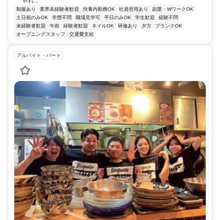
ゃれ...
制服あり
業界未経験者歓迎
扶養内勤務OK
社員登用あり
副業・WワークOK
土日祝のみOK
学歴不問
職場見学可
平日のみOK
学生歓迎
経験不問
未経験者歓迎
午前
経験者歓迎
ネイルOK
研修あり
夕方
ブランクOK
オープニングスタッフ
交通費支給
アルバイト・パート