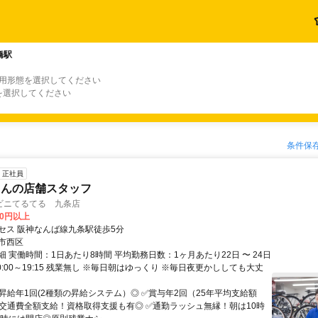
橋駅
雇用形態を選択してください
を選択してください
条件保
正社員
さんの店舗スタッフ
ビニてるてる 九条店
00円以上
セス 阪神なんば線九条駅徒歩5分
市西区
 実働時間：1日あたり8時間 平均勤務日数：1ヶ月あたり22日 〜 24日
0:00～19:15 残業無し ※毎日朝はゆっくり ※毎日夜更かししても大丈
✅昇給年1回(2種類の昇給システム）◎ ✅賞与年2回（25年平均支給額
） ✅交通費全額支給！資格取得支援も有◎ ✅通勤ラッシュ無縁！朝は10時