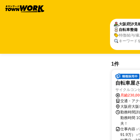
大阪府
汐見
自転車整備
特徴/給与/
キーワード
1件
自転車屋
サイクルコン
月給230,0
交通・アク
大阪府大阪
勤務時間詳細
勤務時間 1
夫！
仕事内容 
91.9万