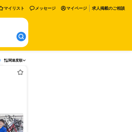
マイリスト
メッセージ
マイページ
求人掲載のご相談
存
関連度順