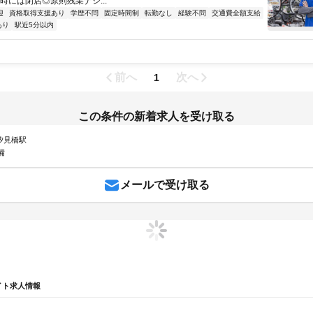
9時には閉店◎原則残業ナシ...
迎
資格取得支援あり
学歴不問
固定時間制
転勤なし
経験不問
交通費全額支給
あり
駅近5分以内
前へ
次へ
1
この条件の新着求人を受け取る
 汐見橋駅
備
メールで受け取る
イト求人情報