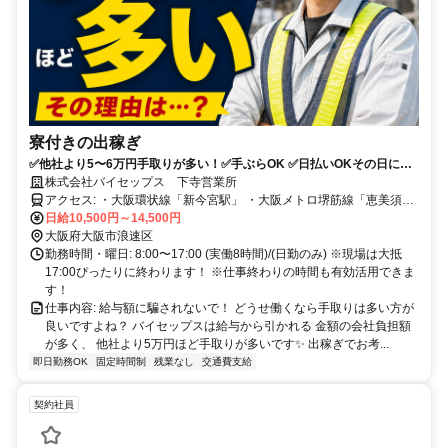
寮付きの出稼ぎ
✅他社より5〜6万円手取りが多い！✅手ぶらOK ✅日払いOKその日に財
布が潤う
株式会社バイセップス 下寺営業所
アクセス: ・大阪環状線「新今宮駅」 ・大阪メトロ堺筋線「恵美須町
駅」徒歩4分 ・大阪メトロ谷町線「四天王寺前夕陽ヶ丘駅」徒歩9分
日給10,500円～14,500円
大阪府大阪市浪速区
勤務時間・曜日: 8:00〜17:00 (実働8時間)/(日勤のみ) ※現場は大抵
17:00ぴったりに終わります！ ※仕事終わりの時間も有効活用できま
す！
仕事内容: 給与額に騙されないで！ どうせ働くなら手取りは多い方が
良いですよね？ バイセップスは給与から引かれる 金額の会社負担額
が多く、 他社より5万円ほど手取りが多いです✨ 出稼ぎでお考...
即日勤務OK
固定時間制
残業なし
交通費支給
契約社員