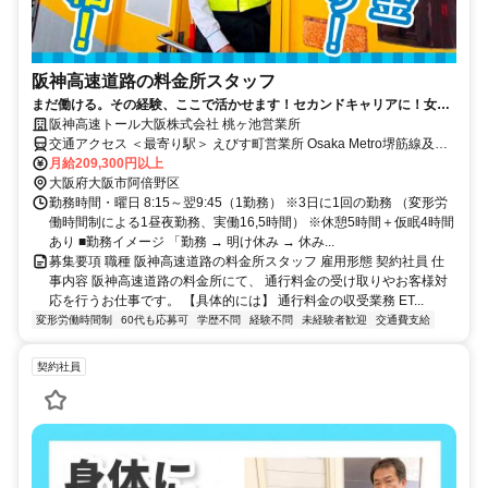
阪神高速道路の料金所スタッフ
まだ働ける。その経験、ここで活かせます！セカンドキャリアに！女性
専用の仮眠室等職場環境も充実！
阪神高速トール大阪株式会社 桃ヶ池営業所
交通アクセス ＜最寄り駅＞ えびす町営業所 Osaka Metro堺筋線及び
阪堺線「恵美須町」駅徒歩すぐ、 JR環状線「新今宮」駅・南海電車
月給209,300円以上
「今宮戎」駅 天保山営業所 Osaka Metro中央線「大阪港」駅より徒
大阪府大阪市阿倍野区
歩5分
勤務時間・曜日 8:15～翌9:45（1勤務） ※3日に1回の勤務 （変形労
働時間制による1昼夜勤務、実働16,5時間） ※休憩5時間＋仮眠4時間
あり ■勤務イメージ 「勤務 → 明け休み → 休み...
募集要項 職種 阪神高速道路の料金所スタッフ 雇用形態 契約社員 仕
事内容 阪神高速道路の料金所にて、 通行料金の受け取りやお客様対
応を行うお仕事です。 【具体的には】 通行料金の収受業務 ET...
変形労働時間制
60代も応募可
学歴不問
経験不問
未経験者歓迎
交通費支給
契約社員