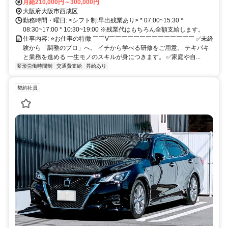
歩5分 大阪メトロ御堂筋線より大国町駅 徒歩8分
月給210,000円～300,000円
大阪府大阪市西成区
勤務時間・曜日: <シフト制:早出残業あり> * 07:00~15:30 *
08:30~17:00 * 10:30~19:00 ※残業代はもちろん全額支給します。
仕事内容: ⭐️お仕事の特徴 ￣￣V￣￣￣￣￣￣￣￣￣￣￣￣￣￣ ✅未経
験から「調整のプロ」へ。 イチから学べる研修をご用意。 テキパキ
と業務を進める 一生モノのスキルが身につきます。 ✅家庭や自...
変形労働時間制
交通費支給
昇給あり
契約社員