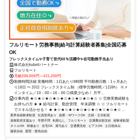
フルリモート労務事務|給与計算経験者募集|全国応募
OK
フレックスタイム✨子育て世代60％活躍中✨在宅勤務手当あり
株式会社kubellパートナー
フルリモート
月給208,000円～431,200円
勤務時間詳細 実働時間：1日あたり8時間 平均勤務日数：1ヶ月あた
り18日 〜 20日 フレックスタイム制 （標準労働時間／1日8h） ※メ
インタイム／10：00～16：00 ◎残業少なめ！ 月平...
仕事内容 ★☆★☆★☆★☆★☆★☆★☆★☆★☆ ☆ 労務実務経験を
お持ちの方 ★ ★ 給与計算、勤怠管理、年末調整 ☆ ☆ フルリモート
でスキル活かせる！ ★ ★☆★☆★☆★☆★☆★☆★☆★☆★☆ ...
業界未経験者歓迎
社員登用あり
副業・WワークOK
主婦・主夫歓迎
資格取得支援あり
学歴不問
転勤なし
フルリモート
交通費全額支給
経験者歓迎
ネイルOK
研修あり
在宅OK
賞与あり
交通費支給
ピアスOK
土日祝休み
服装自由
髪型・髪色自由