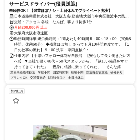
サービスドライバー(役員送迎)
未経験OK！【残業ほぼナシ・土日休みでプライベート充実】
日本道路興運株式会社 大阪支店(勤務地:大阪市中央区難波中の民間
企業)
交通・アクセス 各線「なんば」駅より徒歩1分
月給200,000円以上
大阪府大阪市浪速区
勤務時間詳細 総労働時間：1週あたり40時間 9：00～18：00 （実働8
時間、休憩60分） ◆残業ほぼ無し あっても月10時間程度です。 【1
日の仕事の流れ】 9：00 洗車・車両点検 9：...
仕事内容 【手厚いフォロー体制が自慢!!】 【安心して長く働きたい方
へ!!】 ▼当社で働く40代～50代スタッフから、 「欲しい備品をすぐ
持ってきてくれた」 「親身に相談に乗ってくれた」 …そんな嬉...
業界未経験者歓迎
学歴不問
固定時間制
経験不問
交通費全額支給
研修あり
ブランクOK
交通費支給
駅近5分以内
土日祝休み
契約社員