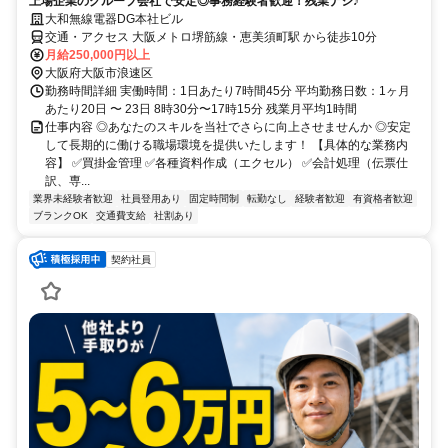
上場企業のグループ会社で安定◎事務経験者歓迎！残業ナシ♪
大和無線電器DG本社ビル
交通・アクセス 大阪メトロ堺筋線・恵美須町駅 から徒歩10分
月給250,000円以上
大阪府大阪市浪速区
勤務時間詳細 実働時間：1日あたり7時間45分 平均勤務日数：1ヶ月
あたり20日 〜 23日 8時30分〜17時15分 残業月平均1時間
仕事内容 ◎あなたのスキルを当社でさらに向上させませんか ◎安定
して長期的に働ける職場環境を提供いたします！ 【具体的な業務内
容】 ✅買掛金管理 ✅各種資料作成（エクセル） ✅会計処理（伝票仕
訳、専...
業界未経験者歓迎
社員登用あり
固定時間制
転勤なし
経験者歓迎
有資格者歓迎
ブランクOK
交通費支給
社割あり
契約社員