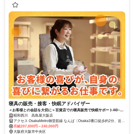
寝具の販売・接客・快眠アドバイザー
＜お客様との会話を大切に＞百貨店での寝具販売で快眠サポート/40~50
代活躍中/やりがいのあるお仕事
昭和西川 高島屋大阪店
アクセス OsakaMetro御堂筋線 なんば〔Osaka3番口徒歩約2分、近鉄
難波線 大阪難波〔近鉄・阪神線〕18番口徒歩約4分、近鉄難波線 近
月給207,000円～240,000円
鉄日本橋5番口徒歩約9分
大阪府大阪市中央区