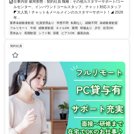
仕事内容 雇用形態：契約社員 職種：その他カスタマーサポート/コー
ルセンター、インバウンドコールスタッフ、チャット対応スタッフ
◤大人気！チャット＆メールメインのカスタマーサポート！◢ 2026
年...
業界未経験者歓迎
社員登用あり
学歴不問
転勤なし
経験不問
未経験者歓迎
フルリモート
午前
経験者歓迎
ネイルOK
夜間
研修あり
夕方
在宅OK
育休あり
長期歓迎
シフト制
深夜
ピアスOK
服装自由
契約社員