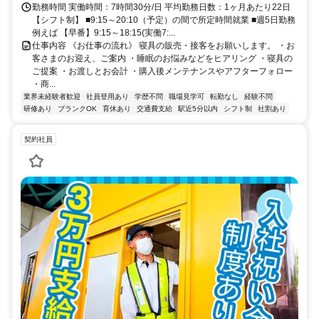
勤務時間 実働時間：7時間30分/日 平均勤務日数：1ヶ月あたり22日
【シフト制】 ■9:15～20:10（予定）の間で所定時間就業 ■週5日勤務
例えば 【早番】9:15～18:15(実働7:...
仕事内容 《お仕事の流れ》 寝具の販売・接客をお願いします。 ・お
客さまのお迎え、ご案内 ・睡眠のお悩みなどをヒアリング ・寝具の
ご提案 ・お渡しとお会計 ・購入後メンテナンスやアフターフォロー
・商...
業界未経験者歓迎
社員登用あり
学歴不問
職場見学可
転勤なし
経験不問
研修あり
ブランクOK
育休あり
交通費支給
駅近5分以内
シフト制
社割あり
契約社員