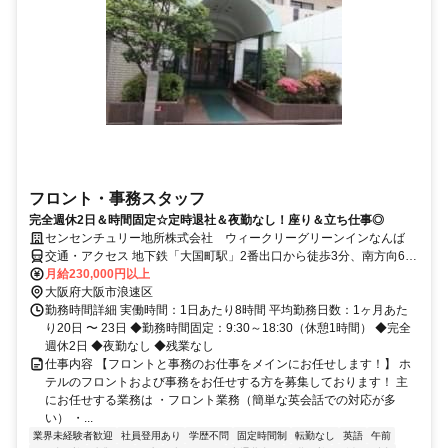
フロント・事務スタッフ
完全週休2日＆時間固定☆定時退社＆夜勤なし！座り＆立ち仕事◎
センセンチュリー地所株式会社 ウィークリーグリーンインなんば
交通・アクセス 地下鉄「大国町駅」2番出口から徒歩3分、南方向6番
出口から徒歩5分 / JR大阪環状線「今宮駅」から徒歩7分
月給230,000円以上
大阪府大阪市浪速区
勤務時間詳細 実働時間：1日あたり8時間 平均勤務日数：1ヶ月あた
り20日 〜 23日 ◆勤務時間固定：9:30～18:30（休憩1時間） ◆完全
週休2日 ◆夜勤なし ◆残業なし
仕事内容 【フロントと事務のお仕事をメインにお任せします！】 ホ
テルのフロントおよび事務をお任せする方を募集しております！ 主
にお任せする業務は ・フロント業務（簡単な英会話での対応が多
い） ・...
業界未経験者歓迎
社員登用あり
学歴不問
固定時間制
転勤なし
英語
午前