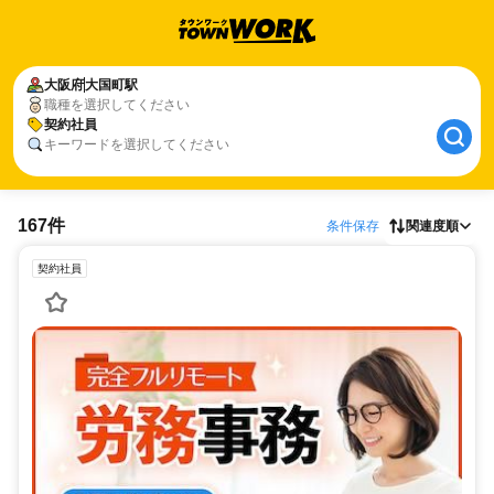
大阪府
大国町駅
職種を選択してください
契約社員
キーワードを選択してください
167件
条件保存
関連度順
契約社員