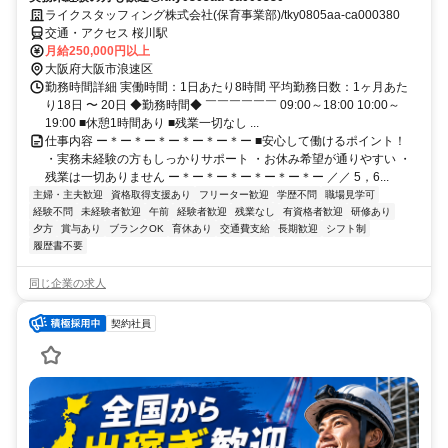
ライクスタッフィング株式会社(保育事業部)/tky0805aa-ca000380
交通・アクセス 桜川駅
月給250,000円以上
大阪府大阪市浪速区
勤務時間詳細 実働時間：1日あたり8時間 平均勤務日数：1ヶ月あた
り18日 〜 20日 ◆勤務時間◆ ￣￣￣￣￣￣ 09:00～18:00 10:00～
19:00 ■休憩1時間あり ■残業一切なし ...
仕事内容 ー＊ー＊ー＊ー＊ー＊ー＊ー ■安心して働けるポイント！
・実務未経験の方もしっかりサポート ・お休み希望が通りやすい ・
残業は一切ありません ー＊ー＊ー＊ー＊ー＊ー＊ー ／／ 5，6...
主婦・主夫歓迎
資格取得支援あり
フリーター歓迎
学歴不問
職場見学可
経験不問
未経験者歓迎
午前
経験者歓迎
残業なし
有資格者歓迎
研修あり
夕方
賞与あり
ブランクOK
育休あり
交通費支給
長期歓迎
シフト制
履歴書不要
同じ企業の求人
契約社員