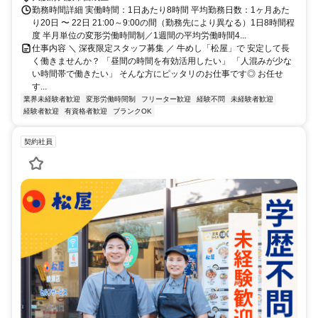
勤務時間詳細 実働時間：1日あたり8時間 平均勤務日数：1ヶ月あた
り20日 〜 22日 21:00～9:00の間（勤務先により異なる）1日8時間程
度 半月単位の変形労働時間制／1週間の平均労働時間4...
仕事内容 ＼ 深夜限定スタッフ募集 ／ 牛めし「松屋」で 安定して長
く働きませんか？ 「昼間の時間を有効活用したい」 「人混みが少な
い時間帯で働きたい」 そんな方にピッタリのお仕事です◎ お任せ
す...
業界未経験者歓迎
変形労働時間制
フリーター歓迎
経験不問
未経験者歓迎
経験者歓迎
有資格者歓迎
ブランクOK
契約社員