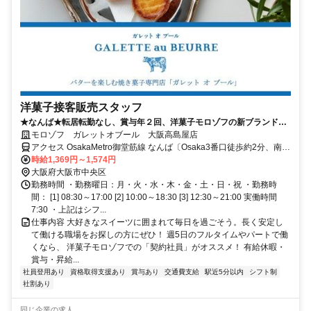
洋菓子接客販売スタッフ
★なんば★転居転勤なし、賞与年２回、洋菓子モロゾフの新ブランド販
売スタッフ
モロゾフ ガレットオブール 大阪高島屋店
アクセス OsakaMetro御堂筋線 なんば〔Osaka3番口徒歩約2分、南海
本線 なんば〔南海線〕2F中央口徒歩約2分、近鉄難波線 大阪難波
時給1,369円～1,574円
〔近鉄・阪神線〕18番口徒歩約5分
大阪府大阪市中央区
勤務時間 ・勤務曜日：月・火・水・木・金・土・日・祝 ・勤務時
間： [1] 08:30～17:00 [2] 10:00～18:30 [3] 12:30～21:00 実働時間
7:30 ・上記はシフ...
仕事内容 大好きなスイーツに囲まれて毎日を過ごそう。長く安定し
て働ける職場をお探しの方にぜひ！ 週5日のフルタイムやパートで働
くなら、 洋菓子モロゾフでの「契約社員」がオススメ！ 有給休暇・
賞与・昇給...
社員登用あり
資格取得支援あり
賞与あり
交通費支給
駅近5分以内
シフト制
社割あり
同じ企業の求人