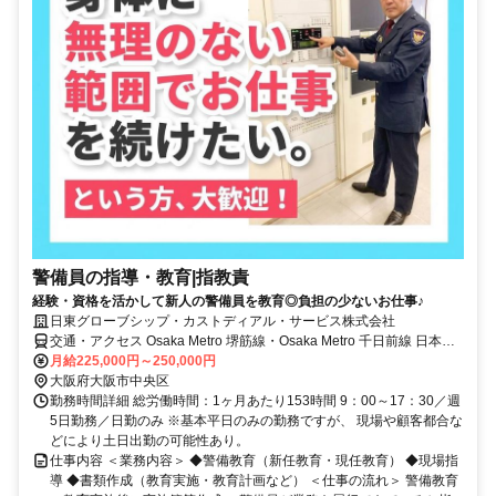
警備員の指導・教育|指教責
経験・資格を活かして新人の警備員を教育◎負担の少ないお仕事♪
日東グローブシップ・カストディアル・サービス株式会社
交通・アクセス Osaka Metro 堺筋線・Osaka Metro 千日前線 日本橋
駅 徒歩約5分 / 近鉄難波線 近鉄日本橋駅 徒歩約5分 / 南海本線 南海な
月給225,000円～250,000円
んば駅 徒歩約6分 / Osaka Metro 御堂筋線 なんば駅 徒歩約10分
大阪府大阪市中央区
勤務時間詳細 総労働時間：1ヶ月あたり153時間 9：00～17：30／週
5日勤務／日勤のみ ※基本平日のみの勤務ですが、 現場や顧客都合な
どにより土日出勤の可能性あり。
仕事内容 ＜業務内容＞ ◆警備教育（新任教育・現任教育） ◆現場指
導 ◆書類作成（教育実施・教育計画など） ＜仕事の流れ＞ 警備教育