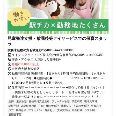
児童発達支援・放課後等デイサービスでの保育スタッ
フ
実務未経験の方も歓迎◎/tky0805aa-ca000380
ライクスタッフィング株式会社(保育事業部)/tky0805aa-ca000380
交通・アクセス 大正駅より徒歩8分
月給250,000円以上
大阪府大阪市浪速区
勤務時間詳細 実働時間：1日あたり8時間 平均勤務日数：1ヶ月あた
り18日 〜 20日 ◆勤務時間◆ ￣￣￣￣￣￣ 09:00～18:00 10:00～
19:00 ■休憩1時間あり ■残業一切なし ...
仕事内容 ー＊ー＊ー＊ー＊ー＊ー＊ー ■安心して働けるポイント！
・実務未経験の方もしっかりサポート ・お休み希望が通りやすい ・
残業は一切ありません ー＊ー＊ー＊ー＊ー＊ー＊ー ／／ 5，6...
主婦・主夫歓迎
資格取得支援あり
フリーター歓迎
学歴不問
職場見学可
経験不問
未経験者歓迎
午前
経験者歓迎
残業なし
有資格者歓迎
研修あり
夕方
賞与あり
ブランクOK
育休あり
交通費支給
長期歓迎
シフト制
履歴書不要