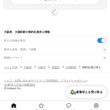
大阪府、大国町駅の契約社員求人情報
求人の詳細を表示
条件を追加・変更して検索
市区町村を追加・変更
関連キーワード
完全在宅ワーク 全国
シール貼り 在宅
現在地周辺
ガチャガチャ
犬カフェ
大阪府
駅を追加・変更
バイトTOP
大阪府
大阪市
浪速区
大国町駅
契約社員の求人
大阪府
すべて
大阪市
すべて
職種を追加・変更
JR京都線
都島区
福島区
此花区
西区
港区
大正区
天王寺区
浪速区
西淀川区
東淀川区
東成区
島本駅
高槻駅
摂津富田駅
JR総持寺駅
茨木駅
千里丘駅
岸辺駅
吹田駅
東淀川駅
飲食・フードサービス
生野区
旭区
城東区
阿倍野区
住吉区
東住吉区
西成区
淀川区
鶴見区
住之江区
ヘルプ・お問い合わせ
サイトマップ
利用規約・プライバシーポリシー
特徴を追加・変更
新大阪駅
大阪駅
飲食・フードサービス
平野区
北区
中央区
すべて
[企業]求人広告の掲載相談
ホールスタッフ
キッチンスタッフ
皿洗い・洗い場
精肉・鮮魚加工
給食調理
人気
JR神戸線(大阪～神戸)
堺市
すべて
雇用形態を追加・変更
新着求人を受け取る
パン屋（ベーカリー）
フードカウンター販売員
バー（BAR）・バーテンダー
日払いOK
高校生歓迎
学生歓迎
深夜の仕事
髪型・髪色自由
ひげOK
ネイルOK
大阪駅
塚本駅
堺区
中区
東区
西区
南区
北区
美原区
飲食店補助（開店・閉店準備）
飲食店（店長・マネージャー）
ピアスOK
アルバイト・パート
履歴書不要
オープニングスタッフ
留学生・外国人活躍中
都道府県を変更
営業・販売
大和路線
岸和田市
豊中市
池田市
吹田市
泉大津市
高槻市
貝塚市
守口市
枚方市
茨木市
勤務期間
正社員
河内堅上駅
高井田駅
柏原駅
志紀駅
八尾駅
久宝寺駅
加美駅
平野駅
東部市場前駅
営業・販売
すべて
八尾市
泉佐野市
富田林市
寝屋川市
河内長野市
松原市
大東市
和泉市
箕面市
短期
契約社員
単発・1日OK
長期
期間限定（春夏冬休み等）
天王寺駅
新今宮駅
今宮駅
ＪＲ難波駅
営業
テレフォンアポインター（テレアポ）
ルートセールス
コンビニ
柏原市
羽曳野市
門真市
摂津市
高石市
藤井寺市
東大阪市
泉南市
四條畷市
交野市
シフト
派遣社員