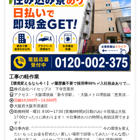
工事の軽作業
【環境変えるなら今！】 ✅履歴書不要で採用率98% ✅入社祝金ありで3
食個室付き！
株式会社バイセップス 下寺営業所
アクセス: ・大阪環状線「新今宮駅」 ・大阪メトロ堺筋線「恵美須町
駅」徒歩4分 ・大阪メトロ谷町線「四天王寺前夕陽ヶ丘駅」徒歩9分
日給10,500円～14,500円
大阪府大阪市浪速区
勤務時間・曜日: 8:00〜17:00 (実働8時間)/(日勤のみ) ※現場は大抵
17:00ぴったりに終わります！ ※仕事終わりの時間も有効活用できま
す！
仕事内容: ￣￣￣￣￣￣￣￣￣￣￣￣￣￣￣￣￣￣￣ 今の環境を変え
たい もっとお金を貯めたい 新しい場所で頑張ってみたい そんな思い
を持つ方こそ、 バイセップスは良い職場です。 「住む場所(個室...