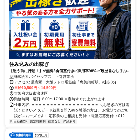
住み込みの出稼ぎ
【迷う前に行動！】✅無料3食個室付き✅採用率98% ✅履歴書なし手ぶら
OK ✅移動費補助あり
株式会社バイセップス 下寺営業所
アクセス: 最寄駅：大阪メトロ堺筋線「恵美須町駅」/徒歩3分
日給10,500円～14,500円
大阪府大阪市浪速区
勤務時間・曜日: 8:00〜17:00 ※定時すぐに上がれます
仕事内容: ＝＝＝＝＝＝＝＝＝＝＝＝＝＝＝＝＝＝ ＼お急ぎの方は電
話ください／ スピード就業＆即入寮を希望の方は、 お電話でのご相
談がスムーズです！ 応募前のご相談も受付中 電話応募受付中 012...
即日勤務OK
固定時間制
残業なし
昇給あり
契約社員