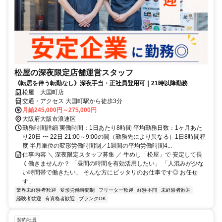
松屋の深夜限定店舗運営スタッフ
《転居を伴う転勤なし》深夜手当・正社員登用可｜21時以降勤務
松屋 大国町店
交通・アクセス 大国町駅から徒歩3分
月給245,000円～275,000円
大阪府大阪市浪速区
勤務時間詳細 実働時間：1日あたり8時間 平均勤務日数：1ヶ月あた
り20日 〜 22日 21:00～9:00の間（勤務先により異なる）1日8時間程
度 半月単位の変形労働時間制／1週間の平均労働時間4...
仕事内容 ＼ 深夜限定スタッフ募集 ／ 牛めし「松屋」で 安定して長
く働きませんか？ 「昼間の時間を有効活用したい」 「人混みが少な
い時間帯で働きたい」 そんな方にピッタリのお仕事です◎ お任せ
す...
業界未経験者歓迎
変形労働時間制
フリーター歓迎
経験不問
未経験者歓迎
経験者歓迎
有資格者歓迎
ブランクOK
契約社員