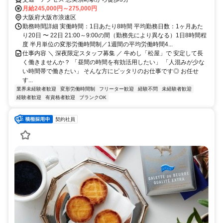
月給245,000円～275,000円
大阪府大阪市浪速区
勤務時間詳細 実働時間：1日あたり8時間 平均勤務日数：1ヶ月あた
り20日 〜 22日 21:00～9:00の間（勤務先により異なる）1日8時間程
度 半月単位の変形労働時間制／1週間の平均労働時間4...
仕事内容 ＼ 深夜限定スタッフ募集 ／ 牛めし「松屋」で 安定して長
く働きませんか？ 「昼間の時間を有効活用したい」 「人混みが少な
い時間帯で働きたい」 そんな方にピッタリのお仕事です◎ お任せ
す...
業界未経験者歓迎
変形労働時間制
フリーター歓迎
経験不問
未経験者歓迎
経験者歓迎
有資格者歓迎
ブランクOK
契約社員