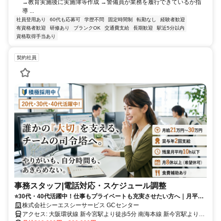
→教育実施後に実施簿等作成 →警備員が業務を履行できているか指
導 ...
社員登用あり
60代も応募可
学歴不問
固定時間制
転勤なし
経験者歓迎
有資格者歓迎
研修あり
ブランクOK
交通費支給
長期歓迎
駅近5分以内
資格取得手当あり
契約社員
事務スタッフ|電話対応・スケジュール調整
⭐️30代・40代活躍中！仕事もプライベートも充実させたい方へ｜月平均
残業10時間以下｜賞与年２回
株式会社シーエスシーサービス GCセンター
アクセス: 大阪環状線 新今宮駅より徒歩5分 南海本線 新今宮駅より徒