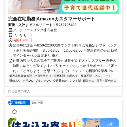
完全在宅勤務|Amazonカスタマーサポート
面接～入社までフルリモート！/1260705400
アルティウスリンク株式会社
フルリモート
時給1,200円
勤務時間詳細 ⏩8:50-22:00の間でシフト制 ※会社指定シフト 《シフ
ト例》実働8時間 ・8:50-18:00 ・12:50-22:00 ※健康管理のため勤務
間インターバル 設定あり ※所...
仕事内容 ✨人気の完全在宅勤務✨ 通勤ゼロでストレスフリー 自分の
時間にゆとりが持てます♪ ✅リモートでもしっかりサポート！ 「困っ
た」「どうしよう」と思ったら すぐにチャットで相談OK 業務中の...
業界未経験者歓迎
社員登用あり
学歴不問
転勤なし
経験不問
フルリモート
研修あり
在宅OK
ブランクOK
交通費支給
シフト制
服装自由
髪型・髪色自由
同じ企業の求人
契約社員