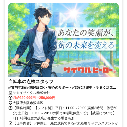
自転車の点検スタッフ
✅賞与年2回✅未経験OK・安心のサポート✅30代活躍中・明るく活気の
ある職場✅地域貢献も楽しめる
サカイサイクル株式会社
月給220,000円～250,000円
大阪府大阪市浪速区
【勤務時間】 【シフト制】 平日：11:00～20:00(実働8時間・休憩60
分) 土日祝：10:00～20:00の間で8時間(休憩60分) 【残業について】
1日1時間程度の残業が発生する場合もあ...
【仕事内容】 ✅仲間と一緒に成長できる✅未経験可 ✅アシスタントか