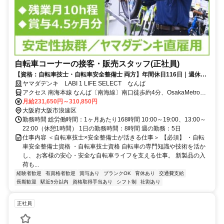
自転車コーナーの接客・販売スタッフ(正社員)
【資格：自転車技士・自転車安全整備士 両方】年間休日116日｜週休2
日制｜東証プライム上場グループ
ヤマダデンキ LABI 1 LIFE SELECT なんば
アクセス 南海本線 なんば〔南海線〕南口徒歩約4分、OsakaMetro御
堂筋線 なんば〔Osaka5番口徒歩約7分、ＪＲ関西本線〔大和路線〕
月給231,650円～310,850円
ＪＲ難波OCAT口徒歩約16分 南海なんば駅より徒歩3～4分、地下鉄
大阪府大阪市浪速区
なんば駅より徒歩6～7分
勤務時間 総労働時間：1ヶ月あたり168時間 10:00～19:00、13:00～
22:00（休憩1時間） 1日の勤務時間：8時間 週の勤務：5日
仕事内容 ＜自転車技士×安全整備士が活きる仕事＞ 【必須】 ・自転
車安全整備士資格 ・自転車技士資格 自転車の専門知識や技術を活か
し、 お客様の安心・安全な自転車ライフを支える仕事。 新製品の入
荷も...
経験者歓迎
有資格者歓迎
賞与あり
ブランクOK
育休あり
交通費支給
長期歓迎
駅近5分以内
資格取得手当あり
シフト制
社割あり
正社員