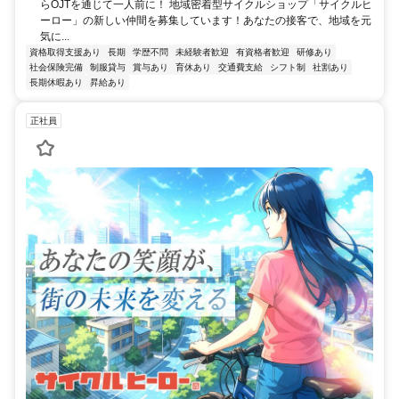
らOJTを通じて一人前に！ 地域密着型サイクルショップ「サイクルヒ
ーロー」の新しい仲間を募集しています！あなたの接客で、地域を元
気に...
資格取得支援あり
長期
学歴不問
未経験者歓迎
有資格者歓迎
研修あり
社会保険完備
制服貸与
賞与あり
育休あり
交通費支給
シフト制
社割あり
長期休暇あり
昇給あり
正社員