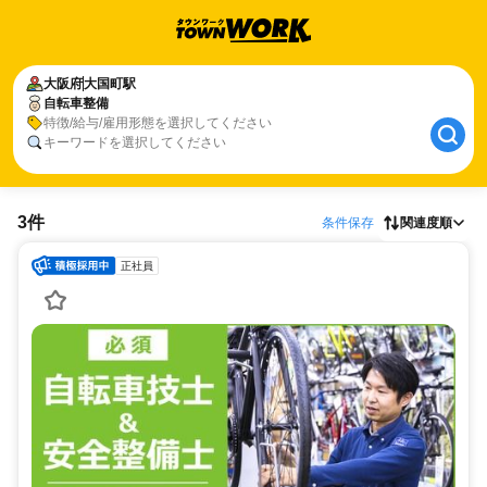
大阪府
大国町駅
自転車整備
特徴/給与/雇用形態を選択してください
キーワードを選択してください
3件
条件保存
関連度順
正社員