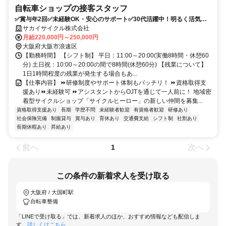
自転車ショップの接客スタッフ
✅賞与年2回✅未経験OK・安心のサポート✅30代活躍中！明るく活気の
ある職場✅資格取得支援制度
サカイサイクル株式会社
月給220,000円～250,000円
大阪府大阪市浪速区
【勤務時間】 【シフト制】 平日：11:00～20:00(実働8時間・休憩60
分) 土日祝：10:00～20:00の間で8時間(休憩60分) 【残業について】
1日1時間程度の残業が発生する場合もあ...
【仕事内容】 ⏩️研修制度やサポート体制もバッチリ！ ⏩️資格取得支
援あり⏩️未経験可 ⏩️アシスタントからOJTを通じて一人前に！ 地域密
着型サイクルショップ「サイクルヒーロー」の新しい仲間を募集...
資格取得支援あり
長期
学歴不問
未経験者歓迎
有資格者歓迎
研修あり
社会保険完備
制服貸与
賞与あり
育休あり
交通費支給
シフト制
社割あり
長期休暇あり
昇給あり
前へ
次へ
1
この条件の新着求人を受け取る
大阪府 / 大国町駅
自転車整備
「LINEで受け取る」では、新着求人のほか、おすすめ情報なども配信しま
す。
詳しくはこちら