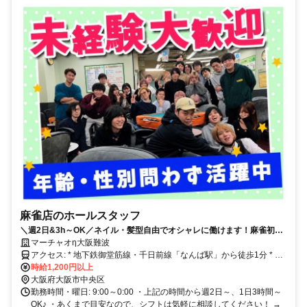
麻雀店のホールスタッフ
＼週2日&3h～OK／ネイル・髪型自由でオシャレに働けます！麻雀初心
者も大歓迎！
マーチャオη大阪難波
アクセス: * 地下鉄御堂筋線・千日前線「なんば駅」から徒歩1分 * 近
鉄「難波駅」から徒歩3分 * 南海「難波駅」から徒歩4分
時給1,200円以上
大阪府大阪市中央区
勤務時間・曜日: 9:00～0:00 ・上記の時間から週2日～、1日3時間～
OK♪ ・あくまで目安なので、シフトは気軽に相談してください！ →