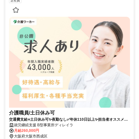
正社員
介護職員/土日休み可
交通費支給⭐️土日休み可✨夜勤なし✅️年休110日以上✨担当者オススメ⭕️
研修支援有✨経験者優遇❗️駅チカ
就労継続支援 B型事業所ディレイラ
月給260,000円
大阪府大阪市西成区