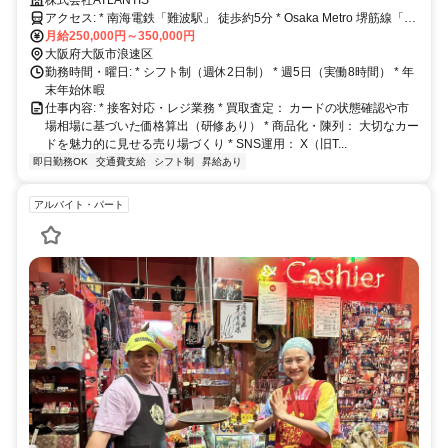
に、自分らしいスタイルで。オープンからありがたいことに業績好調の
株式会社ATLANTIS
ため追加募集！
アクセス: * 南海電鉄「難波駅」 徒歩約5分 * Osaka Metro 堺筋線「恵
美須町駅」 徒歩約5分 * Osaka Metro 御堂筋線「なんば駅」 徒歩約10
月給250,000円～350,000円
分 * 近鉄難波線「大阪難波駅」 徒歩約12分
大阪府大阪市浪速区
勤務時間・曜日: * シフト制（週休2日制） * 週5日（実働8時間） * 年
末年始休暇
仕事内容: * 接客対応・レジ業務 * 買取査定： カードの状態確認や市
場相場に基づいた価格算出（研修あり） * 商品化・陳列： 大切なカー
ドを魅力的に見せる売り場づくり * SNS運用： X（旧T...
即日勤務OK
交通費支給
シフト制
昇給あり
アルバイト・パート