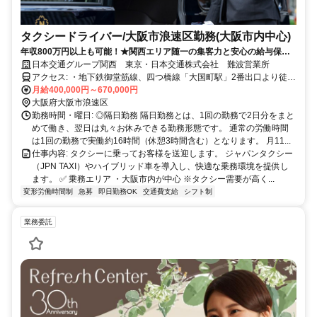
タクシードライバー/大阪市浪速区勤務(大阪市内中心)
年収800万円以上も可能！★関西エリア随一の集客力と安心の給与保証
で未経験から稼げる！
日本交通グループ関西 東京・日本交通株式会社 難波営業所
アクセス: ・地下鉄御堂筋線、四つ橋線「大国町駅」2番出口より徒歩
3分 ✅ マイカー（車・バイク）通勤：可
月給400,000円～670,000円
大阪府大阪市浪速区
勤務時間・曜日: ◎隔日勤務 隔日勤務とは、1回の勤務で2日分をまと
めて働き、翌日は丸々お休みできる勤務形態です。 通常の労働時間
は1回の勤務で実働約16時間（休憩3時間含む）となります。 月11...
仕事内容: タクシーに乗ってお客様を送迎します。 ジャパンタクシー
（JPN TAXI）やハイブリッド車を導入し、快適な乗務環境を提供し
ます。 ✅ 乗務エリア ・大阪市内が中心 ※タクシー需要が高く...
変形労働時間制
急募
即日勤務OK
交通費支給
シフト制
業務委託