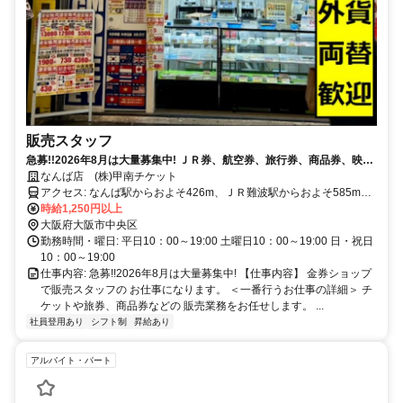
販売スタッフ
急募!!2026年8月は大量募集中! ＪＲ券、航空券、旅行券、商品券、映画
券 などの販売の求人です。 一から丁寧にお教えいたします。 関西圏と
なんば店 (株)甲南チケット
東京に直営店舗を展開し、 「宝くじ売り場経験者も歓迎」 ｜駅からすぐ
アクセス: なんば駅からおよそ426m、ＪＲ難波駅からおよそ585m、
でアクセス良好｜充実の福利厚生｜従業員の圧倒的な支持を頂戴してい
近鉄日本橋駅からおよそ438m ■南海「難波」駅より徒歩5分（大阪市
時給1,250円以上
るのが当店！お客様はもちろん従業員にとっても『キレイ・安心・安
中央区難波３丁目２番２２号）
大阪府大阪市中央区
全』な環境が整っています。気になった点があれば、なんでもお気軽に
勤務時間・曜日: 平日10：00～19:00 土曜日10：00～19:00 日・祝日
お問い合わせください!
10：00～19:00
仕事内容: 急募!!2026年8月は大量募集中! 【仕事内容】 金券ショップ
で販売スタッフの お仕事になります。 ＜一番行うお仕事の詳細＞ チ
ケットや旅券、商品券などの 販売業務をお任せします。 ...
社員登用あり
シフト制
昇給あり
アルバイト・パート