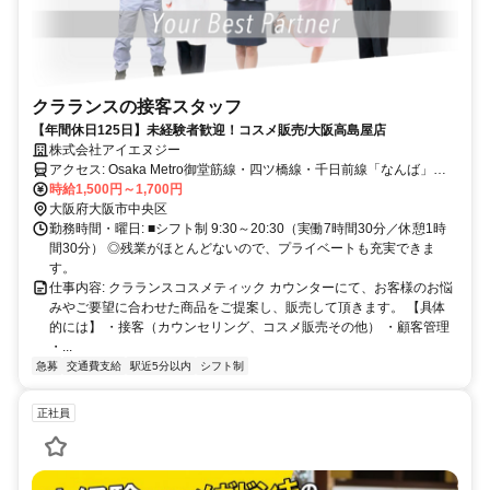
クラランスの接客スタッフ
【年間休日125日】未経験者歓迎！コスメ販売/大阪高島屋店
株式会社アイエヌジー
アクセス: Osaka Metro御堂筋線・四ツ橋線・千日前線「なんば」駅 /
阪神電車・近鉄「大阪難波」駅より、Osaka Metro4号出口または
時給1,500円～1,700円
NAMBAなんなんE2出口すぐ ・南海電車「なんば」駅すぐ
大阪府大阪市中央区
勤務時間・曜日: ■シフト制 9:30～20:30（実働7時間30分／休憩1時
間30分） ◎残業がほとんどないので、プライベートも充実できま
す。
仕事内容: クラランスコスメティック カウンターにて、お客様のお悩
みやご要望に合わせた商品をご提案し、販売して頂きます。 【具体
的には】 ・接客（カウンセリング、コスメ販売その他） ・顧客管理
・...
急募
交通費支給
駅近5分以内
シフト制
正社員