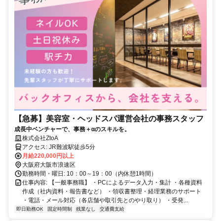
【急募】美容室・ヘッドスパ運営会社の事務スタッフ
成長中ベンチャーで、事務＋αのスキルを。
株式会社ZtoA
アクセス: JR難波駅徒歩5分
月給220,000円以上
大阪府大阪市浪速区
勤務時間・曜日: 10：00～19：00（内休憩1時間）
仕事内容: 【一般事務職】 ・PCによるデータ入力・集計 ・各種資料
作成（社内資料・報告書など） ・領収書整理・経理業務のサポート
・電話・メール対応（各店舗や取引先とのやり取り） ・受発...
即日勤務OK
固定時間制
残業なし
交通費支給