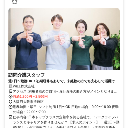
訪問介護スタッフ
週1日〜勤務OK！初期研修もありで、未経験の方でも安心して活躍でき
る環境です！
WiLL株式会社
アクセス: 利用者様のご自宅へ直行直帰の働き方がメインとなりま
す。
時給1,300円～2,500円
大阪府大阪市浪速区
勤務時間・曜日: シフト制 週1日〜OK 日勤の場合：9:00〜18:00 夜勤
の場合：22:00〜7:00
仕事内容: 日本トップクラスの定着率を誇る当社で、 ワークライフバ
ランスとキャリアを作りませんか？ 【求人のポイント】 ・週1日〜勤
務OK！ ・高定着率で『人』が良いホワイト企業！ ・学歴や資格不