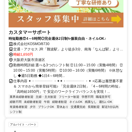
カスタマーサポート
時短勤務⏰4～6時間◎完全週休2日制✨服装自由・ネイルOK♪
株式会社KOSMO/8730
交通・アクセス JR「難波駅」より徒歩3分、南海「なんば駅」より徒
歩4分、阪神・近鉄「大阪難波駅」より徒歩6分
時給1,650円
大阪府大阪市浪速区
勤務時間詳細 選べる3つのシフト制 ⏰11:00～15:00（実働4時間） ⏰
10:00～15:00（実働5時間） ⏰10:00～16:00（実働6時間） ※休憩な
し ◆週5日勤務 ◆1日4～6時間...
仕事内容 ✦・┈┈┈┈┈ ・✦✦・┈┈┈┈┈ ・✦ ⭐応募は履歴書不要
＆ スマホから簡単登録可能♪ 「完全週休2日制」「4～6時間の時短」
「高時給1650円」で 安定のワークライフバランスを実現！...
業界未経験者歓迎
主婦・主夫歓迎
フリーター歓迎
学歴不問
職場見学可
経験不問
未経験者歓迎
午前
経験者歓迎
ネイルOK
残業なし
週払いOK
有資格者歓迎
夕方
ブランクOK
育休あり
交通費支給
長期歓迎
駅近5分以内
シフト制
アルバイト・パート