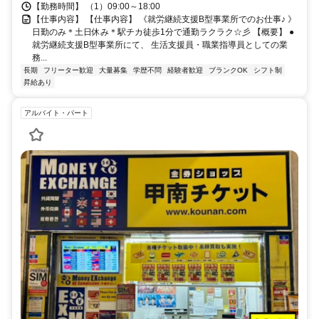
【勤務時間】 （1）09:00～18:00
【仕事内容】 【仕事内容】 《就労継続支援B型事業所でのお仕事♪ 》
日勤のみ＊土日休み＊駅チカ徒歩1分で通勤ラクラク☆彡 【概要】 ●
就労継続支援B型事業所にて、 生活支援員・職業指導員としての業
務...
長期
フリーター歓迎
大量募集
学歴不問
経験者歓迎
ブランクOK
シフト制
昇給あり
アルバイト・パート