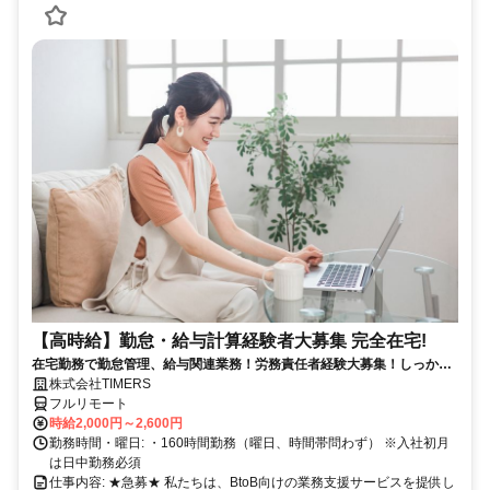
【高時給】勤怠・給与計算経験者大募集 完全在宅!
在宅勤務で勤怠管理、給与関連業務！労務責任者経験大募集！しっかり
稼ぎたい方、注目！
株式会社TIMERS
フルリモート
時給2,000円～2,600円
勤務時間・曜日: ・160時間勤務（曜日、時間帯問わず） ※入社初月
は日中勤務必須
仕事内容: ★急募★ 私たちは、BtoB向けの業務支援サービスを提供し