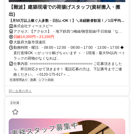
【難波】建築現場での荷揚げスタッフ(資材搬入・搬
出)
【月50万以上稼ぐ人多数・日払いOK！】＼未経験者歓迎！／1日平均
1.4万★希望日だけ◎長期高収入可！
株式会社ティーエスピー
アクセス: 【アクセス】 ・地下鉄四つ橋線/御堂筋線/千日前線「なん
ば駅」32番出口から直ぐ ・JR/南海「難波駅」 ◆自転車、バイク通勤
日給14,300円～23,100円
OK（駐輪スペース有）
大阪府大阪市浪速区
勤務時間・曜日: ・08:00～12:00 ・08:00～17:00 ・13:00～17:00 ◆
直行直帰OK ＜がっつり稼げちゃいます ＞ ・1現場：最大5h以内 ⇒ト
ラックの荷物がなくなれば...
仕事内容: ============================== ご応募頂きました
ら、即日対応させて頂きます！ 電話応募の方は、下記番号までご連
絡ください。 ＜0120-175-617＞ ...
社員登用あり
急募
シフト自由
同じ企業の求人
正社員