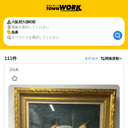
大阪府
大国町駅
職種を選択してください
急募
キーワードを選択してください
111件
条件保存
関連度順
正社員