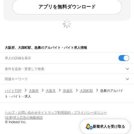
アプリを無料ダウンロード
大阪府、大国町駅、急募のアルバイト・バイト求人情報
求人の詳細を表示
条件を追加・変更して検索
市区町村を追加・変更
関連キーワード
完全在宅ワーク 全国
シール貼り 在宅
現在地周辺
ガチャガチャ
犬カフェ
大阪府
駅を追加・変更
バイトTOP
大阪府
大阪市
浪速区
大国町駅
急募のアルバイ
大阪府
すべて
ト・バイト・求人
大阪市
すべて
職種を追加・変更
JR京都線
都島区
福島区
此花区
西区
港区
大正区
天王寺区
浪速区
西淀川区
東淀川区
東成区
島本駅
高槻駅
摂津富田駅
JR総持寺駅
茨木駅
千里丘駅
岸辺駅
吹田駅
東淀川駅
飲食・フードサービス
生野区
旭区
城東区
阿倍野区
住吉区
東住吉区
西成区
淀川区
鶴見区
住之江区
特徴を追加・変更
新大阪駅
大阪駅
飲食・フードサービス
平野区
北区
中央区
すべて
ヘルプ・お問い合わせ
サイトマップ
利用規約・プライバシーポリシー
ホールスタッフ
キッチンスタッフ
皿洗い・洗い場
精肉・鮮魚加工
給食調理
人気
[企業]求人広告の掲載相談
JR神戸線(大阪～神戸)
堺市
すべて
雇用形態を追加・変更
パン屋（ベーカリー）
フードカウンター販売員
バー（BAR）・バーテンダー
日払いOK
高校生歓迎
学生歓迎
深夜の仕事
髪型・髪色自由
ひげOK
ネイルOK
大阪駅
塚本駅
堺区
中区
東区
西区
南区
北区
美原区
新着求人を受け取る
飲食店補助（開店・閉店準備）
飲食店（店長・マネージャー）
ピアスOK
アルバイト・パート
履歴書不要
オープニングスタッフ
留学生・外国人活躍中
都道府県を変更
営業・販売
大和路線
岸和田市
豊中市
池田市
吹田市
泉大津市
高槻市
貝塚市
守口市
枚方市
茨木市
勤務期間
正社員