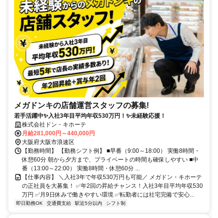
メガドンキの店舗運営スタッフの募集!
若手活躍中✨入社3年目平均年収530万円！✨未経験応援！
株式会社ドン・キホーテ
月給281,000円～440,000円
大阪府大阪市浪速区
【勤務時間】 【勤務シフト例】 ■早番（9:00～18:00） 実働8時間・
休憩60分 朝から夕方まで、プライベートの時間も確保しやすい ■中
番（13:00～22:00） 実働8時間・休憩60分 ...
【仕事内容】 ＼入社3年で年収530万円も可能／ メガドン・キホーテ
の正社員を大募集！ ✅年2回の昇給チャンス！入社3年目平均年収530
万円 ✅月9日休みで働きやすい環境 ✅転勤者には社宅完備で安心...
即日勤務OK
交通費支給
駅近5分以内
シフト制