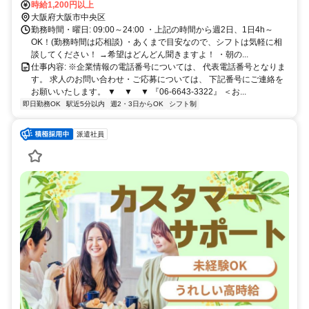
なんば駅 徒歩2分 南海本線 難波駅 徒歩5分
時給1,200円以上
大阪府大阪市中央区
勤務時間・曜日: 09:00～24:00 ・上記の時間から週2日、1日4h～
OK！(勤務時間は応相談) ・あくまで目安なので、シフトは気軽に相
談してください！ →希望はどんどん聞きますよ！ ・朝の...
仕事内容: ※企業情報の電話番号については、 代表電話番号となりま
す。 求人のお問い合わせ・ご応募については、 下記番号にご連絡を
お願いいたします。 ▼ ▼ ▼ 『06-6643-3322』 ＜お...
即日勤務OK
駅近5分以内
週2・3日からOK
シフト制
派遣社員