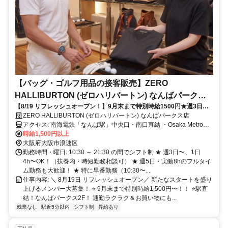
【バッグ・ゴルフ用品の接客販売】ZERO
HALLIBURTON (ゼロハリバートン) なんばパークス
【8/19 リフレッシュオープン！】9月末まで特別時給1500円★週3日・1
店
日4h〜短時間＆扶養内OK！社割・制服あり◎未経験・主婦(夫)・学生・
ZERO HALLIBURTON (ゼロハリバートン) なんばパークス店
フルタイム歓迎♪
アクセス: 南海電鉄「なんば駅」中央口・南口直結 ・Osaka Metro御
堂筋線 「なんば駅」南改札口より徒歩約7分 ・近鉄阪神「大阪難波
時給1,500円以上
駅」東改札口より徒歩約9分
大阪府大阪市浪速区
勤務時間・曜日: 10:30 ～ 21:30 の間でシフト制 ★ 週3日〜、1日
4h〜OK！（扶養内・時短勤務相談可） ★ 週5日・実働8hのフルタイ
ム勤務も大歓迎！ ★ 特に早番勤務（10:30〜...
仕事内容: ＼ 8月19日 リフレッシュオープン／ 新たなスタートを盛り
上げるメンバー大募集！ ⭐ 9月末まで特別時給1,500円〜！！ ⭐駅直
結！なんばパークス2F！ 通勤ラクラク＆お買い物にも...
残業なし
駅近5分以内
シフト制
昇給あり