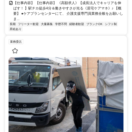
【仕事内容】 【仕事内容】 《高額求人》【成長法人でキャリアを伸
ばす！ 】駅チカ徒歩4分＆働きやすさが光る《居宅ケアマネ》♪ 【概
要】 ●ケアプランセンターにて、 介護支援専門員業務全般をお願いし
ま...
長期
フリーター歓迎
大量募集
学歴不問
経験者歓迎
ブランクOK
シフト制
昇給あり
業務委託