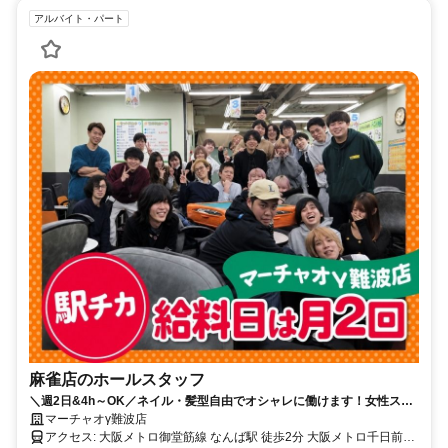
アルバイト・パート
麻雀店のホールスタッフ
＼週2日&4h～OK／ネイル・髪型自由でオシャレに働けます！女性スタ
ッフ多数活躍中！
マーチャオγ難波店
アクセス: 大阪メトロ御堂筋線 なんば駅 徒歩2分 大阪メトロ千日前線