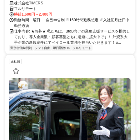
株式会社TIMERS
フルリモート
時給1,600円～2,400円
勤務時間・曜日: ・自己申告制 ※160時間勤務想定 ※入社初月は日中
勤務必須
仕事内容: ★急募★ 私たちは、BtoB向けの業務支援サービスを提供し
ており、導入企業数・顧客基盤ともに急速に拡大中です！ 外資系大
手企業の新規案件にてペイロール業務を担当いただきます！ //...
変形労働時間制
シフト自由
即日勤務OK
フルリモート
正社員