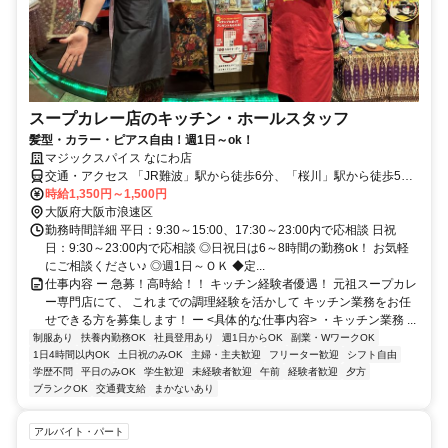
スープカレー店のキッチン・ホールスタッフ
髪型・カラー・ピアス自由！週1日～ok！
マジックスパイス なにわ店
交通・アクセス 「JR難波」駅から徒歩6分、「桜川」駅から徒歩5
分、地下鉄「なんば」駅から徒歩10分
時給1,350円～1,500円
大阪府大阪市浪速区
勤務時間詳細 平日：9:30～15:00、17:30～23:00内で応相談 日祝
日：9:30～23:00内で応相談 ◎日祝日は6～8時間の勤務ok！ お気軽
にご相談ください♪ ◎週1日～ＯＫ ◆定...
仕事内容 ー 急募！高時給！！ キッチン経験者優遇！ 元祖スープカレ
ー専門店にて、 これまでの調理経験を活かして キッチン業務をお任
せできる方を募集します！ ー <具体的な仕事内容> ・キッチン業務 ...
制服あり
扶養内勤務OK
社員登用あり
週1日からOK
副業・WワークOK
1日4時間以内OK
土日祝のみOK
主婦・主夫歓迎
フリーター歓迎
シフト自由
学歴不問
平日のみOK
学生歓迎
未経験者歓迎
午前
経験者歓迎
夕方
ブランクOK
交通費支給
まかないあり
アルバイト・パート