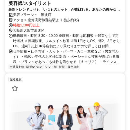
美容師/スタイリスト
最新トレンドよりも「いつものカット」が喜ばれる。あなたの確かな基
礎技術が活きる場所。
美容プラージュ 難波店
アクセス 南海高野線難波駅より 徒歩約3分
時給1,180円以上
大阪府大阪市浪速区
勤務曜日・時間 8:30～19:00 ※曜日・時間は応相談 ※残業なしで定
時退社 ※長期歓迎、フルタイム歓迎 ※週1日からOK、週2、3日から
OK、週4日以上OK等店舗により異なりますので詳しくはお問...
仕事情報 ● 仕事内容 ・カット・パーマ・カラー業務など（男女問わ
ず） ・幅広い年代のお客様に対応 ・ベーシックな技術が喜ばれる環
境 ・ブランクがあっても経験を活かせる 【キャリア】 ・ライフス...
交通費支給
駅近5分以内
シフト制
髪型・髪色自由
派遣社員