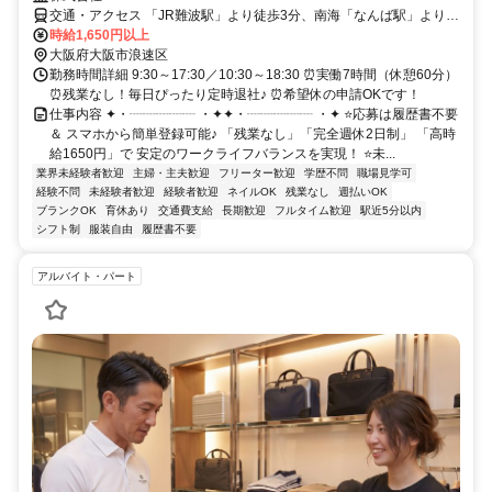
交通・アクセス 「JR難波駅」より徒歩3分、南海「なんば駅」より徒
歩4分、阪神・近鉄「大阪難波駅」より徒歩6分
時給1,650円以上
大阪府大阪市浪速区
勤務時間詳細 9:30～17:30／10:30～18:30 ⏰実働7時間（休憩60分）
⏰残業なし！毎日ぴったり定時退社♪ ⏰希望休の申請OKです！
仕事内容 ✦・┈┈┈┈┈ ・✦✦・┈┈┈┈┈ ・✦ ⭐応募は履歴書不要
＆ スマホから簡単登録可能♪ 「残業なし」「完全週休2日制」 「高時
給1650円」で 安定のワークライフバランスを実現！ ⭐未...
業界未経験者歓迎
主婦・主夫歓迎
フリーター歓迎
学歴不問
職場見学可
経験不問
未経験者歓迎
経験者歓迎
ネイルOK
残業なし
週払いOK
ブランクOK
育休あり
交通費支給
長期歓迎
フルタイム歓迎
駅近5分以内
シフト制
服装自由
履歴書不要
アルバイト・パート