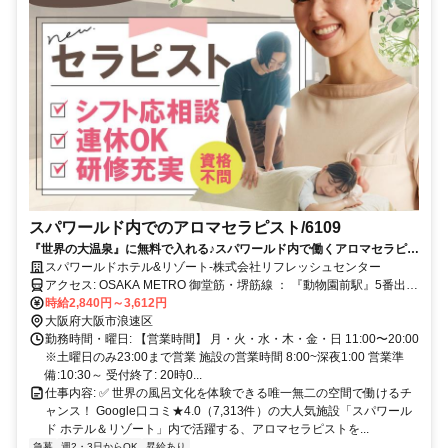
スパワールド内でのアロマセラピスト/6109
『世界の大温泉』に無料で入れる♪スパワールド内で働くアロマセラピス
ト！ダブルOKでタイパ良くプライベートも充実♪
スパワールドホテル&リゾート-株式会社リフレッシュセンター
アクセス: OSAKA METRO 御堂筋・堺筋線 ： 『動物園前駅』5番出口
よりすぐ JR環状線 ： 『新今宮駅』東出口よりすぐ 南海電車 ： 『新
時給2,840円～3,612円
今宮駅』より徒歩10分 阪堺電気軌道 ： 『新今宮駅前停留所』下車し
大阪府大阪市浪速区
てすぐ 近鉄電車 ： 『大阪阿部野橋駅』より徒歩15分
勤務時間・曜日: 【営業時間】 月・火・水・木・金・日 11:00〜20:00
※土曜日のみ23:00まで営業 施設の営業時間 8:00~深夜1:00 営業準
備:10:30～ 受付終了: 20時0...
仕事内容: ✅️ 世界の風呂文化を体験できる唯一無二の空間で働けるチ
ャンス！ Google口コミ★4.0（7,313件）の大人気施設「スパワール
ド ホテル＆リゾート」内で活躍する、アロマセラピストを...
急募
週2・3日からOK
昇給あり