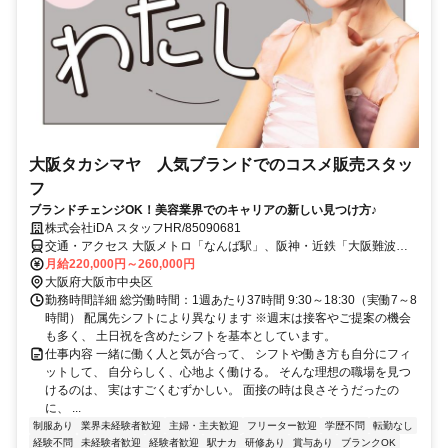
大阪タカシマヤ 人気ブランドでのコスメ販売スタッ
フ
ブランドチェンジOK！美容業界でのキャリアの新しい見つけ方♪
株式会社iDA スタッフHR/85090681
交通・アクセス 大阪メトロ「なんば駅」、阪神・近鉄「大阪難波
駅」、南海「なんば駅」直結
月給220,000円～260,000円
大阪府大阪市中央区
勤務時間詳細 総労働時間：1週あたり37時間 9:30～18:30（実働7～8
時間） 配属先シフトにより異なります ※週末は接客やご提案の機会
も多く、 土日祝を含めたシフトを基本としています。
仕事内容 一緒に働く人と気が合って、 シフトや働き方も自分にフィ
ットして、 自分らしく、心地よく働ける。 そんな理想の職場を見つ
けるのは、 実はすごくむずかしい。 面接の時は良さそうだったの
に、 ...
制服あり
業界未経験者歓迎
主婦・主夫歓迎
フリーター歓迎
学歴不問
転勤なし
経験不問
未経験者歓迎
経験者歓迎
駅ナカ
研修あり
賞与あり
ブランクOK