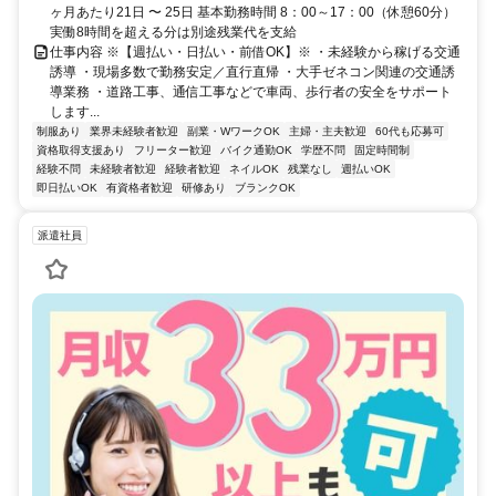
ヶ月あたり21日 〜 25日 基本勤務時間 8：00～17：00（休憩60分）
実働8時間を超える分は別途残業代を支給
仕事内容 ※【週払い・日払い・前借OK】※ ・未経験から稼げる交通
誘導 ・現場多数で勤務安定／直行直帰 ・大手ゼネコン関連の交通誘
導業務 ・道路工事、通信工事などで車両、歩行者の安全をサポート
します...
制服あり
業界未経験者歓迎
副業・WワークOK
主婦・主夫歓迎
60代も応募可
資格取得支援あり
フリーター歓迎
バイク通勤OK
学歴不問
固定時間制
経験不問
未経験者歓迎
経験者歓迎
ネイルOK
残業なし
週払いOK
即日払いOK
有資格者歓迎
研修あり
ブランクOK
派遣社員