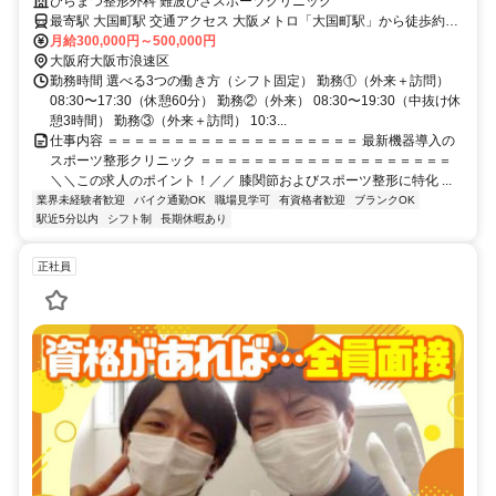
方歓迎／駅チカ
ひらまつ整形外科 難波ひざスポーツクリニック
最寄駅 大国町駅 交通アクセス 大阪メトロ「大国町駅」から徒歩約1
月給300,000円～500,000円
分 ＊バイク通勤OK ＊自転車通勤OK ＊駅近5分以内 ＊駅チカ
大阪府大阪市浪速区
勤務時間 選べる3つの働き方（シフト固定） 勤務①（外来＋訪問）
08:30〜17:30（休憩60分） 勤務②（外来） 08:30〜19:30（中抜け休
憩3時間） 勤務③（外来＋訪問） 10:3...
仕事内容 ＝＝＝＝＝＝＝＝＝＝＝＝＝＝＝＝＝＝＝ 最新機器導入の
スポーツ整形クリニック ＝＝＝＝＝＝＝＝＝＝＝＝＝＝＝＝＝＝＝
＼＼この求人のポイント！／／ 膝関節およびスポーツ整形に特化 ...
業界未経験者歓迎
バイク通勤OK
職場見学可
有資格者歓迎
ブランクOK
駅近5分以内
シフト制
長期休暇あり
正社員