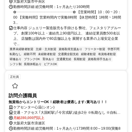
大阪府大阪市中央区
勤務時間詳細 総労働時間：1ヶ月あたり160時間
✿┈┈┈┈┈┈┈┈┈┈┈┈┈┈┈┈✿ 【営業時間】10：00 ~ 20：
00 【実働時間】営業時間内で実働8時間 【休憩時間】1時間 ~ 1時間
3...
仕事内容 ジュエリー製造販売を手掛ける 弊社、フェスタリアグルー
プ。 創業100年以上・連結売上90億円以上、 連結従業員数500名以
上、 店舗数は国内外で80店舗以上を 展開する業界の上場安定企業
で...
業界未経験者歓迎
主婦・主夫歓迎
資格取得支援あり
フリーター歓迎
学歴不問
転勤なし
経験不問
未経験者歓迎
交通費全額支給
経験者歓迎
有資格者歓迎
研修あり
ブランクOK
育休あり
交通費支給
長期歓迎
資格取得手当あり
シフト制
長期休暇あり
ピアスOK
正社員
訪問介護職員
無資格からエントリーOK！経験者は優遇します♪賞与あり！！
ケアセンター心温(シオン)
交通・アクセス ｢大国町駅｣｢今宮戎駅｣徒歩2分 ※転勤なし ※自転車
通勤可
月給280,000円以上
大阪府大阪市浪速区
勤務時間詳細 総労働時間：1ヶ月あたり173時間 8:00～19:00(実働8