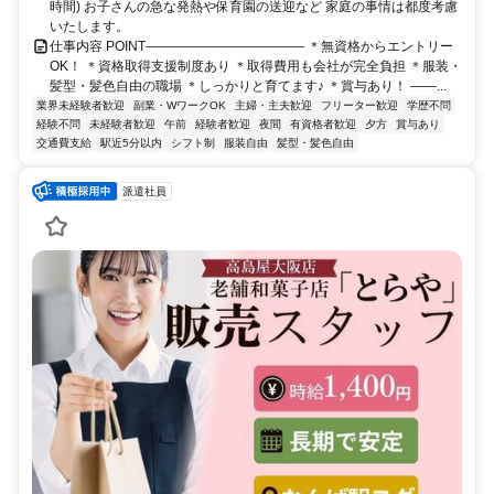
時間) お子さんの急な発熱や保育園の送迎など 家庭の事情は都度考慮
いたします。
仕事内容 POINT―――――――――――― ＊無資格からエントリー
OK！ ＊資格取得支援制度あり ＊取得費用も会社が完全負担 ＊服装・
髪型・髪色自由の職場 ＊しっかりと育てます♪ ＊賞与あり！ ――...
業界未経験者歓迎
副業・WワークOK
主婦・主夫歓迎
フリーター歓迎
学歴不問
経験不問
未経験者歓迎
午前
経験者歓迎
夜間
有資格者歓迎
夕方
賞与あり
交通費支給
駅近5分以内
シフト制
服装自由
髪型・髪色自由
派遣社員