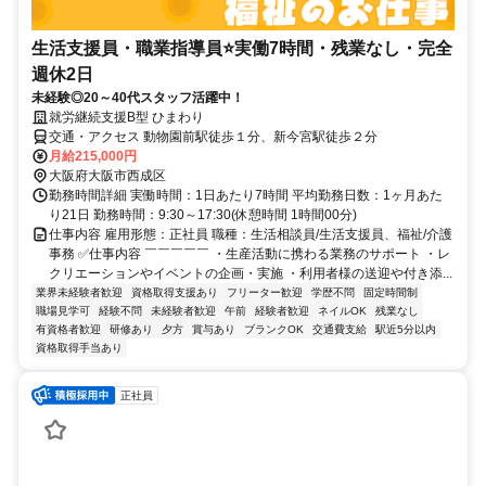
生活支援員・職業指導員⭐実働7時間・残業なし・完全
週休2日
未経験◎20～40代スタッフ活躍中！
就労継続支援B型 ひまわり
交通・アクセス 動物園前駅徒歩１分、新今宮駅徒歩２分
月給215,000円
大阪府大阪市西成区
勤務時間詳細 実働時間：1日あたり7時間 平均勤務日数：1ヶ月あた
り21日 勤務時間：9:30～17:30(休憩時間 1時間00分)
仕事内容 雇用形態：正社員 職種：生活相談員/生活支援員、福祉/介護
事務 ✅仕事内容 ￣￣￣￣￣ ・生産活動に携わる業務のサポート ・レ
クリエーションやイベントの企画・実施 ・利用者様の送迎や付き添...
業界未経験者歓迎
資格取得支援あり
フリーター歓迎
学歴不問
固定時間制
職場見学可
経験不問
未経験者歓迎
午前
経験者歓迎
ネイルOK
残業なし
有資格者歓迎
研修あり
夕方
賞与あり
ブランクOK
交通費支給
駅近5分以内
資格取得手当あり
正社員