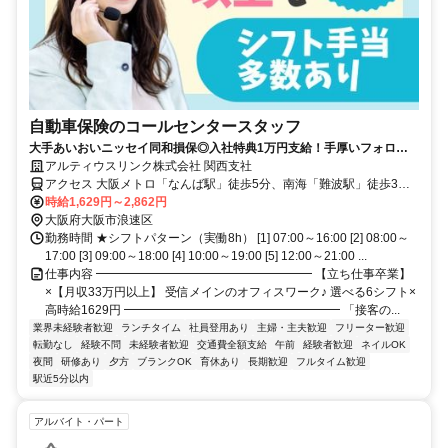
自動車保険のコールセンタースタッフ
大手あいおいニッセイ同和損保◎入社特典1万円支給！手厚いフォロー
体制◎
アルティウスリンク株式会社 関西支社
アクセス 大阪メトロ「なんば駅」徒歩5分、南海「難波駅」徒歩3分
★交通費全額支給 ★パークスタワー勤務
時給1,629円～2,862円
大阪府大阪市浪速区
勤務時間 ★シフトパターン（実働8h） [1] 07:00～16:00 [2] 08:00～
17:00 [3] 09:00～18:00 [4] 10:00～19:00 [5] 12:00～21:00 ...
仕事内容 ━━━━━━━━━━━━━━━━━━ 【立ち仕事卒業】
×【月収33万円以上】 受信メインのオフィスワーク♪ 選べる6シフト×
高時給1629円 ━━━━━━━━━━━━━━━━━━ 「接客の...
業界未経験者歓迎
ランチタイム
社員登用あり
主婦・主夫歓迎
フリーター歓迎
転勤なし
経験不問
未経験者歓迎
交通費全額支給
午前
経験者歓迎
ネイルOK
夜間
研修あり
夕方
ブランクOK
育休あり
長期歓迎
フルタイム歓迎
駅近5分以内
アルバイト・パート