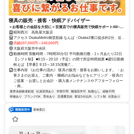
寝具の販売・接客・快眠アドバイザー
＜お客様との会話を大切に＞百貨店での寝具販売で快眠サポート/40~50
代活躍中/やりがいのあるお仕事
昭和西川 高島屋大阪店
アクセス OsakaMetro御堂筋線 なんば〔Osaka3番口徒歩約2分、近鉄
難波線 大阪難波〔近鉄・阪神線〕18番口徒歩約4分、近鉄難波線 近
月給207,000円～240,000円
鉄日本橋5番口徒歩約9分
大阪府大阪市中央区
勤務時間 実働時間：7時間30分/日 平均勤務日数：1ヶ月あたり22日
【シフト制】 ■9:15～20:10（予定）の間で所定時間就業 ■週5日勤務
例えば 【早番】9:15～18:15(実働7:...
仕事内容 《お仕事の流れ》 寝具の販売・接客をお願いします。 ・お
客さまのお迎え、ご案内 ・睡眠のお悩みなどをヒアリング ・寝具の
ご提案 ・お渡しとお会計 ・購入後メンテナンスやアフターフォロー
・商...
業界未経験者歓迎
社員登用あり
学歴不問
職場見学可
転勤なし
経験不問
研修あり
ブランクOK
育休あり
交通費支給
駅近5分以内
シフト制
社割あり
業務委託