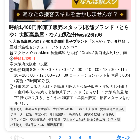
時給1,400円|和菓子販売スタッフ|老舗ブランド〈とら
や〉大阪高島屋・なんば駅2分/wsa26h06
＼大阪高島屋／誰もが知る老舗和菓子ブランド「とらや」で、食料品・
洋菓子などの販売経験が活かせる！百貨店ならではの上質な接客環境で
株式会社センチュリーアンドカンパニー
スキルアップも◎20代・30代・40代・50代の幅広い世代が活躍中
アクセス OsakaMetro御堂筋線 なんば〔Osaka3番口徒歩約1分、南海
本線 なんば〔南海線〕3F北口徒歩約2分、近鉄難波線 大阪難波〔近
時給1,400円
鉄・阪神線〕21番口徒歩約4分 大阪メトロ御堂筋線 なんば駅 徒歩5分
大阪府大阪市中央区
勤務時間 8:30～20:30 ・8：30～17：00 ・10：00～18：30 ・11：
30～20：00 ・12：00～20：30 ローテーションシフト制 休憩：60分
/ 実働：7時間30分 残...
仕事内容 大阪 なんば・高島屋大阪店＊和菓子販売・接客のお仕事！
＼室町時代から続く老舗和菓子ブランド【とらや】／ 大阪高島屋 地
下1階で取り扱う、とらやの 和菓子・羊羹の販売・接客スタッフをお
任せし...
制服あり
業界未経験者歓迎
土日祝のみOK
主婦・主夫歓迎
資格取得支援あり
フリーター歓迎
学歴不問
即日勤務OK
転勤なし
経験者歓迎
研修あり
ブランクOK
交通費支給
長期歓迎
フルタイム歓迎
駅近5分以内
シフト制
社割あり
週4日以上OK
履歴書不要
前へ
次へ
1
2
3
4
5