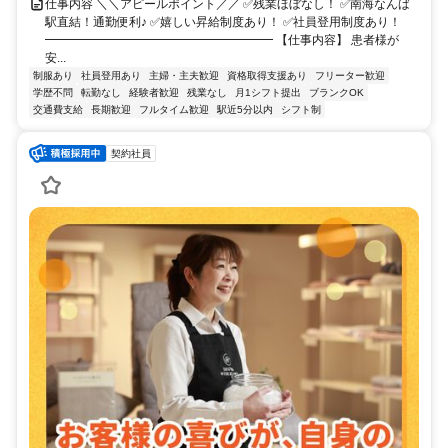
仕事内容 ＼＼アピールポイント／／ ✅残業ほぼなし！ ✅南海なんば
駅直結！通勤便利♪ ✅嬉しい昇給制度あり！ ✅社員登用制度あり！
━━━━━━━━━━━━━━━━━━━ 【仕事内容】 患者様が
安...
制服あり
社員登用あり
主婦・主夫歓迎
資格取得支援あり
フリーター歓迎
学歴不問
転勤なし
経験者歓迎
残業なし
月1シフト提出
ブランクOK
交通費支給
長期歓迎
フルタイム歓迎
駅近5分以内
シフト制
契約社員