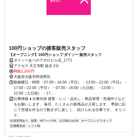
100円ショップの接客販売スタッフ
【オープニング】100円ショップ ダイソー 販売スタッフ
ダイソーあべのアポロビル店_1771
アクセス 天王寺駅 徒歩 2分
時給1,265円
大阪府大阪市阿倍野区
勤務曜日・時間 ・07:00～16:00（平日） ・13:00～22:00（平日） ・
17:00～22:00（平日） ・07:00～16:00（土日祝） ・13:00～
22:00（土日祝） ・17:...
仕事情報 ● 仕事内容 接客・レジ・品出し・商品管理・売場作りなど
をお願いします。 毎月、たくさんの新商品が入荷します。 季節に応
じて売場を作るので飽きずに楽しく、 続けられる仕事です。 オリジ
ナ...
社員登用あり
副業・WワークOK
土日祝のみOK
オープニングスタッフ
交通費支給
シフト制