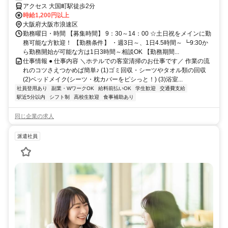
アクセス 大国町駅徒歩2分
時給1,200円以上
大阪府大阪市浪速区
勤務曜日・時間 【募集時間】 9：30～14：00 ☆土日祝をメインに勤
務可能な方歓迎！ 【勤務条件】 ・週3日～、1日4.5時間～ ┗9:30か
ら勤務開始が可能な方は1日3時間～相談OK 【勤務期間...
仕事情報 ● 仕事内容 ＼ホテルでの客室清掃のお仕事です／ 作業の流
れのコツさえつかめば簡単♪ (1)ゴミ回収・シーツやタオル類の回収
(2)ベッドメイク(シーツ・枕カバーをピシっと！) (3)浴室...
社員登用あり
副業・WワークOK
給料前払いOK
学生歓迎
交通費支給
駅近5分以内
シフト制
高校生歓迎
食事補助あり
同じ企業の求人
派遣社員