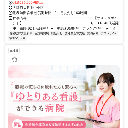
り徒歩3分 Osaka Metro・南海「なんば」駅、近鉄・阪神「大阪難
月給250,000円以上
波」駅より徒歩7分
大阪府大阪市中央区
勤務時間詳細 総労働時間：1ヶ月あたり163時間
仕事内容 ━━━━━━━━━━━━━━━━━━━ 【オススメポイ
ント】 ━━━━━━━━━━━━━━━━━━━ ★：30～40代活躍
中！主婦(夫)も活躍中！ ★：教員未経験OK！ブランクOK！ ★：資...
資格取得支援あり
固定時間制
転勤なし
交通費全額支給
賞与あり
ブランクOK
駅近5分以内
正社員