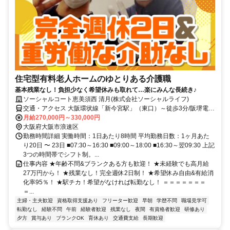
住宅型有料老人ホームのゆとりある介護職
基本残業なし！負担少なく希望休みも取れて…楽にみんな長続き♪
ソーシャルコート恵美須西 清月(株式会社ソーシャルライフ)
交通・アクセス 大阪環状線「新今宮駅」（東口）～徒歩3分/阪堺電車
阪堺線「新今宮駅前駅」～徒歩4分/地下鉄堺筋線・御堂筋線「動物園
月給270,000円～330,000円
前駅」（6号出口）～徒歩4分
大阪府大阪市浪速区
勤務時間詳細 実働時間：1日あたり8時間 平均勤務日数：1ヶ月あた
り20日 〜 23日 ■07:30～16:30 ■09:00～18:00 ■16:30～翌09:30 上記
3つの時間帯でシフト制。...
仕事内容 ★年齢不問&ブランクある方も歓迎！ ★未経験でも高月給
27万円から！ ★残業なし！完全週休2日制！ ★希望休み自由&有給消
化率95％！ ★駅チカ！希望がなければ転勤なし！ ＝＝＝＝＝＝＝
＝...
主婦・主夫歓迎
資格取得支援あり
フリーター歓迎
早朝
学歴不問
職場見学可
転勤なし
経験不問
午前
経験者歓迎
残業なし
夜間
有資格者歓迎
研修あり
夕方
賞与あり
ブランクOK
育休あり
交通費支給
長期歓迎