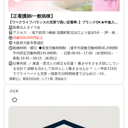
【正看護師/一般病棟】
【ワークライフバランスの充実で高い定着率♪】ブランクOK★中途入社
半数以上★残業少なめ＆年間休日123日／24時間託児所完備／昇給・賞
医療法人ダイワ会
与あり／施設優待など福利厚生充実！
アクセス: ・地下鉄四つ橋線 花園町駅北出口より徒歩5分 ・JR・南海
線 新今宮駅西出口より徒歩8分
月給320,000円以上
大阪府大阪市西成区
勤務時間・曜日: ◆変形労働時間制 （週平均実働労働時間36.25時間/
平均所定労働時間145.6時間） ・日勤 08:45～17:00 （休憩60分） ・
夜勤 16:45～09:15 （休憩12...
仕事内容: ／ 家庭・育児との両立を応援！ 働きやすさを大切にしてい
る当社で 経験を活かし​て自分らしく働きませんか？ ＼ ✅年休123日
でプライベートも充実 ✅残業月10時間程度で少なめ◎ ✅24...
残業なし
駅近5分以内
シフト制
昇給あり
正社員