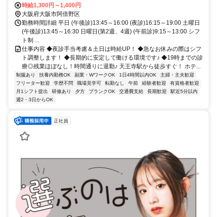
時給1,300円～1,400円
大阪府大阪市阿倍野区
勤務時間詳細 平日 (午後診)13:45～16:00 (夜診)16:15～19:00 土曜日
(午後診)13:45～16:30 日曜日(第2週、4週) (午前診)9:15～13:00 シフ
ト制 ...
仕事内容 ◆夜診手当考慮＆土日は時給UP！ ◆急なお休みの際はシフ
ト調整します！ ◆長期的に安定して働ける環境です♪ ◆19時までの診
療◎残業ほぼなし！時間通りに退勤♪ 天王寺駅から徒歩すぐ！ ホテ...
制服あり
扶養内勤務OK
副業・WワークOK
1日4時間以内OK
主婦・主夫歓迎
フリーター歓迎
学歴不問
職場見学可
転勤なし
午前
経験者歓迎
有資格者歓迎
月1シフト提出
研修あり
夕方
ブランクOK
交通費支給
長期歓迎
駅近5分以内
週2・3日からOK
正社員