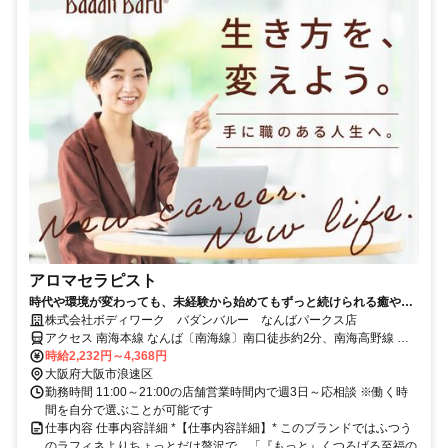
アロマセラピスト
時代や環境が変わっても、未経験から始めてもずっと続けられる癒やし
の仕事。手に職を身につけて、生き方を変えよう。
株式会社ボディワーク バダンバルー なんばパークス店
アクセス 南海本線 なんば〔南海線〕南口徒歩約2分、南海高野線 な
んば〔南海線〕南口徒歩約2分、OsakaMetro御堂筋線 なんば
時給2,232円～4,368円
〔Osaka5番口徒歩約5分 最寄駅：難波駅
大阪府大阪市浪速区
勤務時間 11:00～21:00の店舗営業時間内で週3日～応相談 ※働く時
間を自分で選ぶことが可能です
仕事内容 仕事内容詳細 *【仕事内容詳細】* このブランドではふつう
のラフィネよりちょっとだけ贅沢で、「『もっと』くつろげる至福の