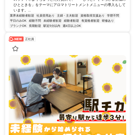
ひとときを」をテーマにアロマトリートメントメニューの導入もして
います。...
業界未経験者歓迎
社員登用あり
主婦・主夫歓迎
資格取得支援あり
学歴不問
平日のみOK
経験不問
未経験者歓迎
経験者歓迎
有資格者歓迎
研修あり
ブランクOK
長期歓迎
駅近5分以内
週4日以上OK
正社員