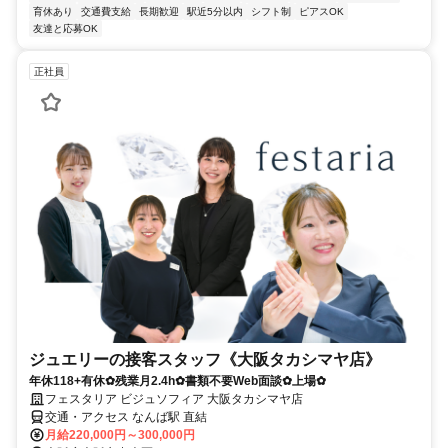
育休あり
交通費支給
長期歓迎
駅近5分以内
シフト制
ピアスOK
友達と応募OK
正社員
ジュエリーの接客スタッフ《大阪タカシマヤ店》
年休118+有休✿残業月2.4h✿書類不要Web面談✿上場✿
フェスタリア ビジュソフィア 大阪タカシマヤ店
交通・アクセス なんば駅 直結
月給220,000円～300,000円