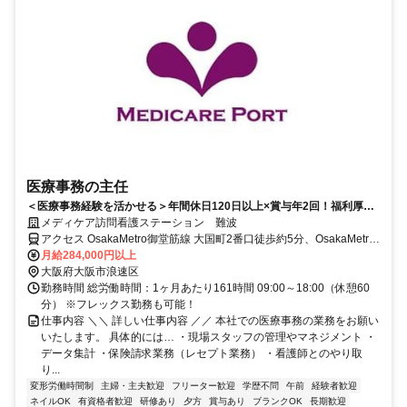
医療事務の主任
＜医療事務経験を活かせる＞年間休日120日以上×賞与年2回！福利厚生
が充実◎TVCM放映中！
メディケア訪問看護ステーション 難波
アクセス OsakaMetro御堂筋線 大国町2番口徒歩約5分、OsakaMetro
御堂筋線 なんば〔Osaka5番口徒歩約10分、南海本線 なんば〔南海
月給284,000円以上
線〕南口徒歩約10分
大阪府大阪市浪速区
勤務時間 総労働時間：1ヶ月あたり161時間 09:00～18:00（休憩60
分） ※フレックス勤務も可能！
仕事内容 ＼＼ 詳しい仕事内容 ／／ 本社での医療事務の業務をお願い
いたします。 具体的には… ・現場スタッフの管理やマネジメント ・
データ集計 ・保険請求業務（レセプト業務） ・看護師とのやり取
り...
変形労働時間制
主婦・主夫歓迎
フリーター歓迎
学歴不問
午前
経験者歓迎
ネイルOK
有資格者歓迎
研修あり
夕方
賞与あり
ブランクOK
長期歓迎