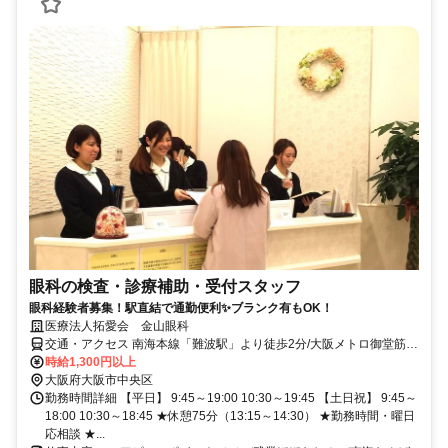
眼科の検査・診療補助・受付スタッフ
眼科経験者募集！駅直結で通勤便利✨ブランク有もOK！
医療法人拓愛会 金山眼科
交通・アクセス 南海本線「難波駅」より徒歩2分/大阪メトロ御堂筋線
「なんば駅」より徒歩4分
時給1,300円以上
大阪府大阪市中央区
勤務時間詳細 【平日】 9:45～19:00 10:30～19:45 【土日祝】 9:45～
18:00 10:30～18:45 ★休憩75分（13:15～14:30） ★勤務時間・曜日
応相談 ★...