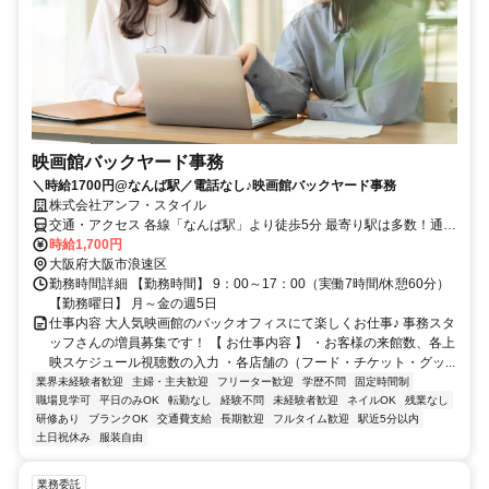
映画館バックヤード事務
＼時給1700円@なんば駅／電話なし♪映画館バックヤード事務
株式会社アンフ・スタイル
交通・アクセス 各線「なんば駅」より徒歩5分 最寄り駅は多数！通勤
便利です♪
時給1,700円
大阪府大阪市浪速区
勤務時間詳細 【勤務時間】 9：00～17：00（実働7時間/休憩60分）
【勤務曜日】 月～金の週5日
仕事内容 大人気映画館のバックオフィスにて楽しくお仕事♪ 事務スタ
ッフさんの増員募集です！ 【 お仕事内容 】 ・お客様の来館数、各上
映スケジュール視聴数の入力 ・各店舗の（フード・チケット・グッ...
業界未経験者歓迎
主婦・主夫歓迎
フリーター歓迎
学歴不問
固定時間制
職場見学可
平日のみOK
転勤なし
経験不問
未経験者歓迎
ネイルOK
残業なし
研修あり
ブランクOK
交通費支給
長期歓迎
フルタイム歓迎
駅近5分以内
土日祝休み
服装自由
業務委託