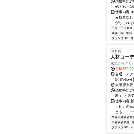
勤務時間詳細
■07:30～1
仕事内容 
★残業なし
がなければ転
主婦・主夫歓迎
経験不問
午前
ブランクOK
育
正社員
人材コー
株式会社グリ
月給270,0
交通・アク
駅 徒歩5
阪市谷町線
大阪府大阪
勤務時間詳細
8h） ・残
仕事内容 
カピカの新
ともに、 
業界未経験者歓
未経験者歓迎
ブランクOK
オ