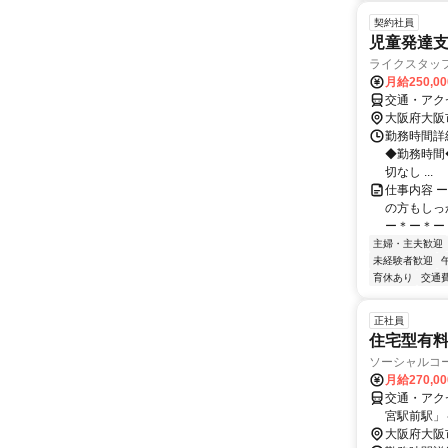
契約社員
児童発達
ライクスタッフィ
月給250,0
交通・アク
大阪府大阪
勤務時間詳細
◆勤務時間◆ 
切なし ...
仕事内容 
の方もしっ
ー＊ー＊ー＊
主婦・主夫歓迎
未経験者歓迎
育休あり
交通
正社員
住宅型有
ソーシャルコー
月給270,0
交通・アク
宮駅前駅」
分
大阪府大阪