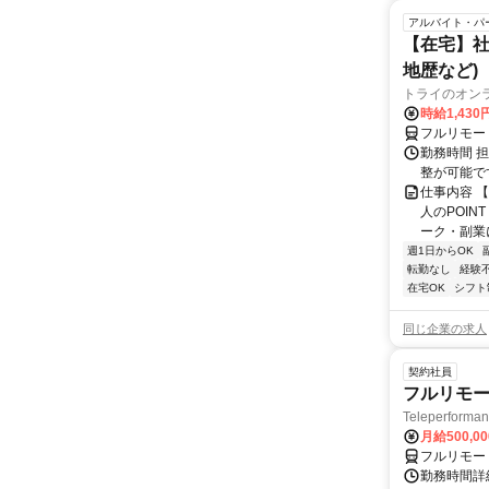
アルバイト・パ
【在宅】社
地歴など)
トライのオン
時給1,430
フルリモー
勤務時間 
整が可能で
仕事内容 
人のPOIN
ーク・副業に
週1日からOK
転勤なし
経験
在宅OK
シフト
同じ企業の求人
契約社員
フルリモー
Teleperform
月給500,0
フルリモー
勤務時間詳