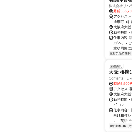
株式会社リハ
月給336,7
アクセス: ▪ 大阪メトロ 恵美須町駅 徒歩4分 ▪ 大阪メトロ 大国町駅 徒歩9分 ▪ 自転車
通勤可（駐
大阪府大阪
勤務時間・曜日
仕事内容:
力”へ。 ▪
輩や同僚に声
変形労働時間制
業務委託
大阪:相撲シ
Contents L
時給2,50
ア
大阪府大阪
勤務時間・曜
×2コマ
仕事内容:
向け相撲シ
に、英語で
即日勤務OK
交