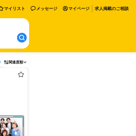
マイリスト
メッセージ
マイページ
求人掲載のご相談
存
関連度順