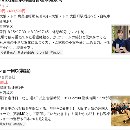
ライズ
00円～409,500円
輪場あり）
市浪速区
: 8:15~17:30 or 8:30~17:45 休憩60分（シフト制）
 現場で積み重ねてきた看護経験を、次は“チームの笑顔と元気をつくる
 ご利用者の小さな変化に気づく力。 ▪ ご家族の不安を受け止める力。 ▪ 後
をかけ、現場を支...
交通費支給
駅近5分以内
シフト制
昇給あり
ョーMC(英語)
ike合同会社
0円以上
クセス: 花園町駅徒歩1分
市西成区
日: 定休日：なし 週3日以上 営業時間：9:30-22:00 勤務時間：2.5時間
 【世界中のお客様を笑顔にする、英語MC募集！】 大阪で人気の外国人
ョーで、英語MCとして活躍していただきます！ 海外から訪れるお客様
ショーの進行や日本の相撲文化を...
通費支給
昇給あり