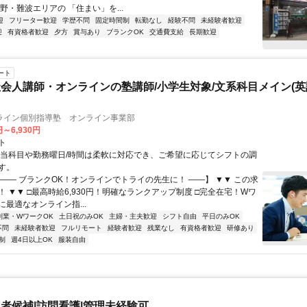
野・難波エリアの 「住まい」を...
迎
フリーター歓迎
学歴不問
固定時間制
転勤なし
経験不問
未経験者歓迎
迎
有資格者歓迎
夕方
賞与あり
ブランクOK
交通費支給
長期歓迎
ート
会人講師・オンラインの塾講師/小学生対象/文系科目メイン(
ライン個別指導塾 オンライン事業部
円～6,930円
ト
担当科目や勤務曜日/時間は柔軟に対応でき、ご希望に応じてシフトの調
す。
【―― ブランクOK！オンラインでトライの先生に！ ――】 ▼▼ この求
T！ ▼▼ □最高時給6,930円！明確なランクアップ制度 □完全在宅！Wワ
最適なオンライン指...
副業・WワークOK
土日祝のみOK
主婦・主夫歓迎
シフト自由
平日のみOK
不問
未経験者歓迎
フルリモート
経験者歓迎
残業なし
有資格者歓迎
研修あり
制
週4日以上OK
服装自由
者候補|訪問看護|管理未経験可