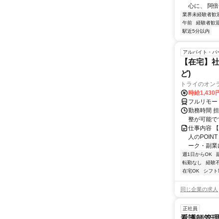
心に、 阿倍
業界未経験者歓
午前
経験者歓
駅近5分以内
アルバイト・パ
【在宅】社
ど)
トライのオン
時給1,430
フルリモー
勤務時間 
整が可能で
仕事内容 
人のPOIN
ーク・副業に
週1日からOK
転勤なし
経験
在宅OK
シフト
同じ企業の求人
正社員
看護師管理