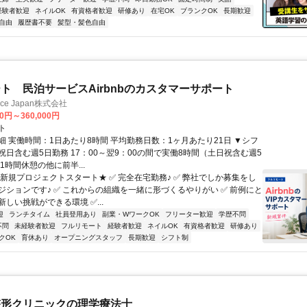
経験者歓迎
ネイルOK
有資格者歓迎
研修あり
在宅OK
ブランクOK
長期歓迎
自由
履歴書不要
髪型・髪色自由
ト 民泊サービスAirbnbのカスタマーサポート
ance Japan株式会社
00円～360,000円
ト
細 実働時間：1日あたり8時間 平均勤務日数：1ヶ月あたり21日 ▼シフ
祝日含む週5日勤務 17：00～翌9：00の間で実働8時間（土日祝含む週5
1時間休憩の他に前半...
★新規プロジェクトスタート★ ✅ 完全在宅勤務♪ ✅ 弊社でしか募集をし
ジションです♪ ✅ これからの組織を一緒に形づくるやりがい ✅ 前例にと
しい挑戦ができる環境 ✅...
迎
ランチタイム
社員登用あり
副業・WワークOK
フリーター歓迎
学歴不問
不問
未経験者歓迎
フルリモート
経験者歓迎
ネイルOK
有資格者歓迎
研修あり
クOK
育休あり
オープニングスタッフ
長期歓迎
シフト制
整形クリニックの理学療法士