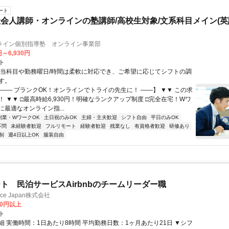
ート
会人講師・オンラインの塾講師/高校生対象/文系科目メイン(
ライン個別指導塾 オンライン事業部
円～6,930円
ト
担当科目や勤務曜日/時間は柔軟に対応でき、ご希望に応じてシフトの調
す。
【―― ブランクOK！オンラインでトライの先生に！ ――】 ▼▼ この求
T！ ▼▼ □最高時給6,930円！明確なランクアップ制度 □完全在宅！Wワ
最適なオンライン指...
副業・WワークOK
土日祝のみOK
主婦・主夫歓迎
シフト自由
平日のみOK
不問
未経験者歓迎
フルリモート
経験者歓迎
残業なし
有資格者歓迎
研修あり
制
週4日以上OK
服装自由
ト 民泊サービスAirbnbのチームリーダー職
ance Japan株式会社
00円以上
ト
細 実働時間：1日あたり8時間 平均勤務日数：1ヶ月あたり21日 ▼シフ