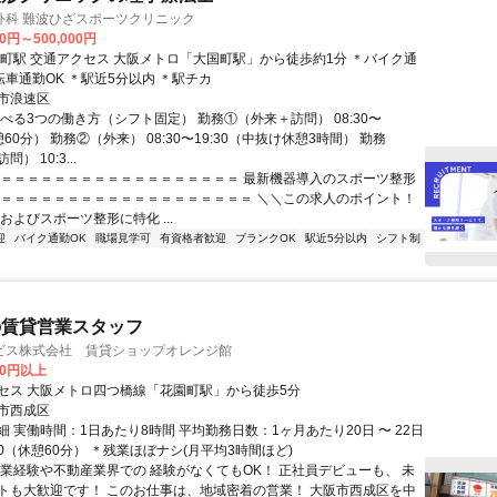
外科 難波ひざスポーツクリニック
00円～500,000円
ら徒歩約1分 ＊バイク通
勤OK ＊自転車通勤OK ＊駅近5分以内 ＊駅チカ
市浪速区
べる3つの働き方（シフト固定） 勤務①（外来＋訪問） 08:30〜
休憩60分） 勤務②（外来） 08:30〜19:30（中抜け休憩3時間） 勤務
） 10:3...
＝＝＝＝＝＝＝＝＝＝＝＝＝＝＝＝＝＝＝ 最新機器導入のスポーツ整形
 ＝＝＝＝＝＝＝＝＝＝＝＝＝＝＝＝＝＝＝ ＼＼この求人のポイント！
およびスポーツ整形に特化 ...
迎
バイク通勤OK
職場見学可
有資格者歓迎
ブランクOK
駅近5分以内
シフト制
の賃貸営業スタッフ
ビス株式会社 賃貸ショップオレンジ館
00円以上
セス 大阪メトロ四つ橋線「花園町駅」から徒歩5分
市西成区
 実働時間：1日あたり8時間 平均勤務日数：1ヶ月あたり20日 〜 22日
8:00（休憩60分） ＊残業ほぼナシ(月平均3時間ほど)
営業経験や不動産業界での 経験がなくてもOK！ 正社員デビューも、 未
トも大歓迎です！ このお仕事は、地域密着の営業！ 大阪市西成区を中