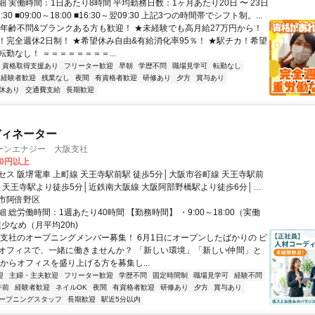
 実働時間：1日あたり8時間 平均勤務日数：1ヶ月あたり20日 〜 23日
6:30 ■09:00～18:00 ■16:30～翌09:30 上記3つの時間帯でシフト制。...
★年齢不問&ブランクある方も歓迎！ ★未経験でも高月給27万円から！
！完全週休2日制！ ★希望休み自由&有給消化率95％！ ★駅チカ！希望
勤なし！ ＝＝＝＝＝＝＝＝...
資格取得支援あり
フリーター歓迎
早朝
学歴不問
職場見学可
転勤なし
経験者歓迎
残業なし
夜間
有資格者歓迎
研修あり
夕方
賞与あり
休あり
交通費支給
長期歓迎
ディネーター
ーンエナジー 大阪支社
00円以上
セス 阪堺電車 上町線 天王寺駅前駅 徒歩5分│大阪市谷町線 天王寺駅前
分│天王寺駅より徒歩5分│近鉄南大阪線 大阪阿部野橋駅より徒歩6分│大
 阿倍野駅より徒歩8分│大阪市御堂筋線 動物園駅前より徒歩7分
市阿倍野区
 総労働時間：1週あたり40時間 【勤務時間】 ・9:00～18:00（実働
業少なめ（月平均20h)
新支社のオープニングメンバー募集！ 6月1日にオープンしたばかりの ピ
オフィスで、一緒に働きませんか？ 「新しい環境」「新しい仲間」と
一からオフィスを盛り上げる方を募集し...
迎
主婦・主夫歓迎
フリーター歓迎
学歴不問
固定時間制
職場見学可
経験不問
午前
経験者歓迎
ネイルOK
夜間
有資格者歓迎
研修あり
夕方
賞与あり
ープニングスタッフ
長期歓迎
駅近5分以内