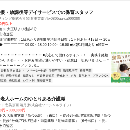
支援・放課後等デイサービスでの保育スタッフ
ング株式会社(保育事業部)/tky0805aa-ca000380
00円以上
セス 大正駅より徒歩8分
市浪速区
 実働時間：1日あたり8時間 平均勤務日数：1ヶ月あたり18日 〜 20日
￣￣￣￣￣￣ 09:00～18:00 10:00～19:00 ■休憩1時間あり ■残業一
ー＊ー＊ー＊ー＊ー＊ー＊ー ■安心して働けるポイント！ ・実務未経験
かりサポート ・お休み希望が通りやすい ・残業は一切ありません ー＊
ー＊ー＊ー ／／ 5，6...
資格取得支援あり
フリーター歓迎
学歴不問
職場見学可
経験不問
午前
経験者歓迎
残業なし
有資格者歓迎
研修あり
夕方
賞与あり
ブランクOK
費支給
長期歓迎
シフト制
履歴書不要
料老人ホームのゆとりある介護職
ト恵美須西 清月(株式会社ソーシャルライフ)
00円～330,000円
セス 大阪環状線「新今宮駅」（東口）～徒歩3分/阪堺電車阪堺線「新今
～徒歩4分/地下鉄堺筋線・御堂筋線「動物園前駅」（6号出口）～徒歩4
市浪速区