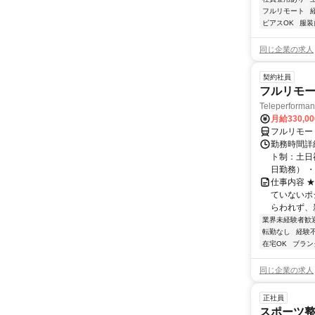
フルリモート
ピアスOK
服装
同じ企業の求人
契約社員
フルリモー
Teleperform
月給330,0
フルリモー
勤務時間詳
ト制：土日
日勤務） ・
仕事内容 
ていないポ
らわれず、新
業界未経験者歓
転勤なし
経験
在宅OK
ブラン
同じ企業の求人
正社員
スポーツ