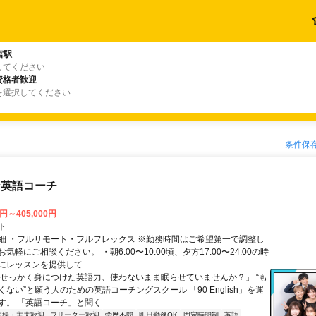
宮駅
してください
資格者歓迎
を選択してください
条件保
な英語コーチ
0円～405,000円
ト
細 ・フルリモート・フルフレックス ※勤務時間はご希望第一で調整し
気軽にご相談ください。 ・朝6:00〜10:00頃、夕方17:00〜24:00の時
レッスンを提供して...
「せっかく身につけた英語力、使わないまま眠らせていませんか？」 “も
ない”と願う人のための英語コーチングスクール 「90 English」を運
。 「英語コーチ」と聞く...
主婦・主夫歓迎
フリーター歓迎
学歴不問
即日勤務OK
固定時間制
英語