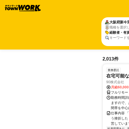
大阪府
新今
職種を選択
経験者・有
キーワード
2,013件
業務委託
在宅可能
90株式会社
月給60,00
フルリモー
勤務時間詳
ますので、お
間帯を中心に
仕事内容 
う挫折したく
営しています
社員登用あり