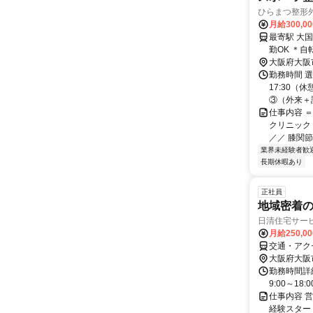
ひらまつ整形
月給300,0
最寄駅 大国町駅 交通アクセス 大阪メトロ「大国町駅」か
大阪府大阪
勤務時間 選
17:30（
③（外来＋訪問
仕事内容 
クリニック
／／ 膝関節
業界未経験者歓
長期休暇あり
正社員
地域密着
日清住宅サー
月給250,0
交通・アク
大阪府大阪
勤務時間詳細
9:00～1
仕事内容 
経験スター