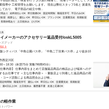
電子部品の組立・検査を行う 少人数の職場で、 現場リーダーとして スタ
業指導や 工程管理をお願いします。 現在は弊社スタッフ3名と 派遣先
ており、 電子部品の組立や検...
登用あり
給料前払いOK
即日勤務OK
固定時間制
職場見学可
平日のみOK
者歓迎
残業なし
週払いOK
即日払いOK
ブランクOK
交通費支給
長期歓迎
長期休暇あり
土日祝休み
ひげOK
社員
イメーカーのアクセサリー返品受付/oskL5005
ンズグッド
0円以上
大阪シティバス「中島公園バス停」「中島二丁目東バス停」より徒歩10
市西淀川区
30～18:30（休憩75分 実働7時間45分）
【仕事内容】 仕事内容をまとめて店舗返品商品の検品および端末へのデ
するお仕事です ＜主な仕事内容＞ ・量販店より到着した返品商品の荷
 ・コード読取による商品照合および検...
固定時間制
職場見学可
週払いOK
即日払いOK
交通費支給
長期歓迎
K
週4日以上OK
土日祝休み
履歴書不要
友達と応募OK
内の軽作業
ストパワー