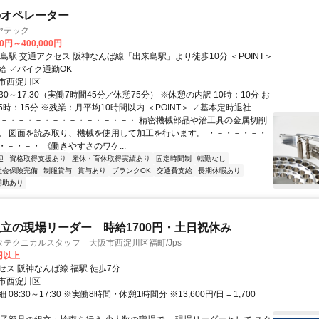
のオペレーター
ヤテック
00円～400,000円
徒歩10分 ＜POINT＞
✓交通費支給 ✓バイク通勤OK
市西淀川区
:30～17:30（実働7時間45分／休憩75分） ※休憩の内訳 10時：10分 お
15時：15分 ※残業：月平均10時間以内 ＜POINT＞ ✓基本定時退社
・－・－・－・－・－・－・－・－・ 精密機械部品や治工具の金属切削
。 図面を読み取り、機械を使用して加工を行います。 ・－・－・－・
－・－・ 《働きやすさのワケ...
迎
資格取得支援あり
産休・育休取得実績あり
固定時間制
転勤なし
社会保険完備
制服貸与
賞与あり
ブランクOK
交通費支給
長期休暇あり
補助あり
立の現場リーダー 時給1700円・土日祝休み
テクニカルスタッフ 大阪市西淀川区福町/Jps
0円以上
セス 阪神なんば線 福駅 徒歩7分
市西淀川区
08:30～17:30 ※実働8時間・休憩1時間分 ※13,600円/日 = 1,700