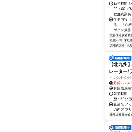
勤務時間 シ
22：00（
程度残業あ
仕事内容 
る、 「白
ボタン操作＞
業界未経験者歓
経験不問
未経
交通費支給
長
【北九州】
レーター/
メック株式会
月給222,4
兵庫県尼崎
就業時間 （
憩：60分 
企業名 メッ
の内容 プ
業界未経験者歓