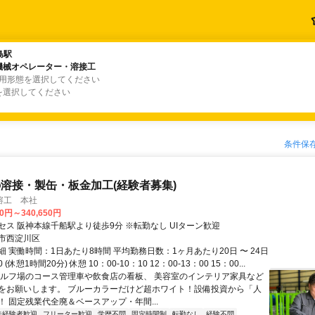
島駅
島駅
機械オペレーター・溶接工
機械オペレーター・溶接工
雇用形態を選択してください
を選択してください
条件保
溶接・製缶・板金加工(経験者募集)
溶工 本社
00円～340,650円
セス 阪神本線千船駅より徒歩9分 ※転勤なし UIターン歓迎
市西淀川区
 実働時間：1日あたり8時間 平均勤務日数：1ヶ月あたり20日 〜 24日
30 (休憩1時間20分) 休憩 10：00-10：10 12：00-13：00 15：00...
ゴルフ場のコース管理車や飲食店の看板、 美容室のインテリア家具など
をお願いします。 ブルーカラーだけど超ホワイト！設備投資から「人
！ 固定残業代全廃＆ベースアップ・年間...
未経験者歓迎
フリーター歓迎
学歴不問
固定時間制
転勤なし
経験不問