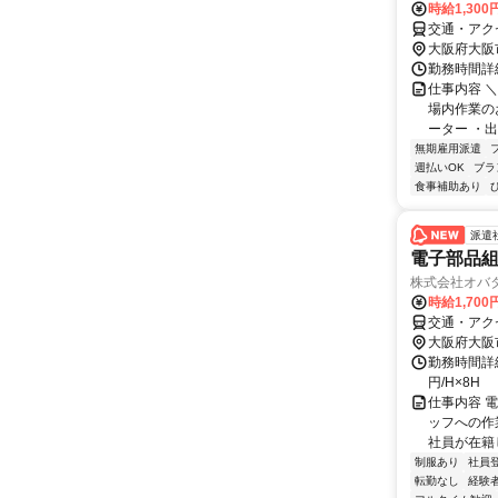
時給1,30
交通・アクセ
大阪府大阪
勤務時間詳細
仕事内容 
場内作業の
ーター ・出
無期雇用派遣
週払いOK
ブラ
食事補助あり
派遣
電子部品
株式会社オバタ
時給1,70
交通・アク
大阪府大阪
勤務時間詳細 
円/H×8H
仕事内容 
ッフへの作
社員が在籍し
制服あり
社員
転勤なし
経験