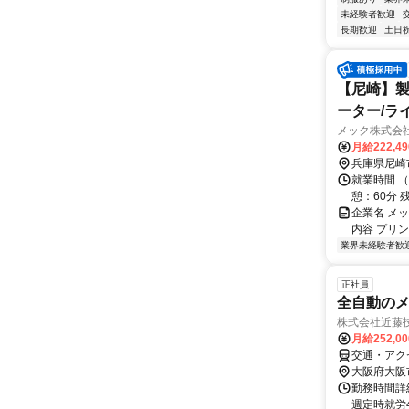
未経験者歓迎
長期歓迎
土日
【尼崎】製
ーター/ラ
メック株式会
月給222,4
兵庫県尼崎
就業時間 （
憩：60分 
企業名 メッ
内容 プリ
業界未経験者歓
正社員
全自動の
株式会社近藤
月給252,0
交通・アク
大阪府大阪
勤務時間詳細
週定時就労