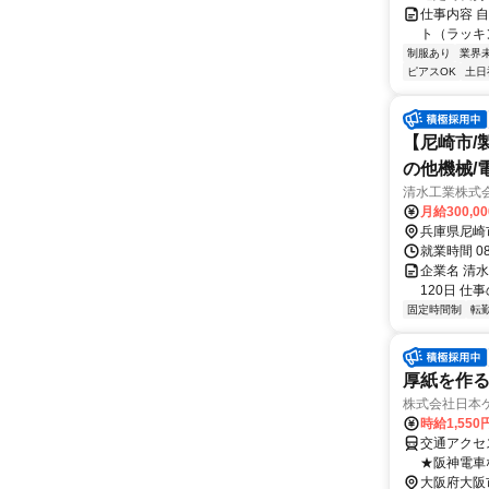
仕事内容 
ト（ラッキ
制服あり
業界
ピアスOK
土日
【尼崎市/
の他機械/
清水工業株式
月給300,0
兵庫県尼崎
就業時間 0
企業名 清
120日 
固定時間制
転
厚紙を作
株式会社日本
時給1,550
交通アクセス 最寄駅：大物駅 
★阪神電車
ト オペラ4
大阪府大阪