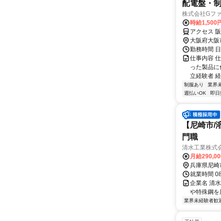
配電盤・
株式会社Gフ
時給1,500
アクセス 
大阪府大阪
勤務時間 日勤
仕事内容 
った製品に
立経験者 経
制服あり
業界
週払いOK
即日
【尼崎市/
門職
清水工業株式
月給290,0
兵庫県尼崎
就業時間 0
企業名 清水
や特殊鋼を
業界未経験者歓