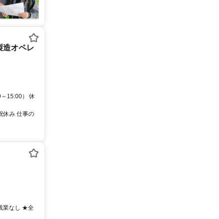
学製造オペレ
15:00） 休
祝休み 仕事の
ぼ残業なし ★全