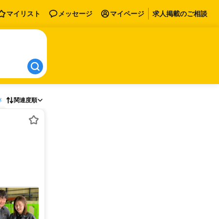
マイリスト
メッセージ
マイページ
求人掲載のご相談
存
関連度順