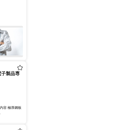
電子製品専
の内容 極厚鋼板
.