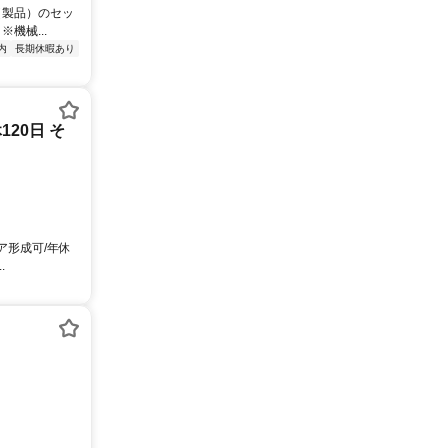
（製品）のセッ
機械...
内
長期休暇あり
20日 そ
ア形成可/年休
.