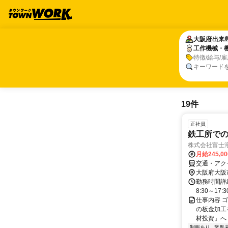
大阪府
大阪府
出来
出来
工作機械・
工作機械・
特徴/給与/
キーワード
19件
正社員
鉄工所での
株式会社富士
月給245,0
交通・アク
大阪府大阪
勤務時間詳細
8:30～17:
仕事内容 
の板金加工
材投資」へ
制服あり
業界