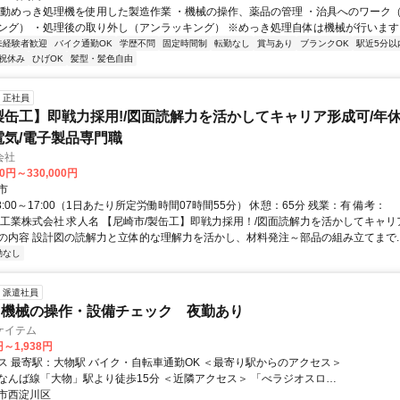
自動めっき処理機を使用した製造作業 ・機械の操作、薬品の管理 ・治具へのワーク
ング） ・処理後の取り外し（アンラッキング） ※めっき処理自体は機械が行います ※
未経験者歓迎
バイク通勤OK
学歴不問
固定時間制
転勤なし
賞与あり
ブランクOK
駅近5分以
祝休み
ひげOK
髪型・髪色自由
正社員
製缶工】即戦力採用!/図面読解力を活かしてキャリア形成可/年休1
電気/電子製品専門職
会社
00円～330,000円
市
8:00～17:00（1日あたり所定労働時間07時間55分） 休憩：65分 残業：有 備考：
水工業株式会社 求人名 【尼崎市/製缶工】即戦力採用！/図面読解力を活かしてキャリ
仕事の内容 設計図の読解力と立体的な理解力を活かし、材料発注～部品の組み立てまで..
勤なし
派遣社員
る機械の操作・設備チェック 夜勤あり
ケイテム
円～1,938円
バイク・自転車通勤OK ＜最寄り駅からのアクセス＞
なんば線「大物」駅より徒歩15分 ＜近隣アクセス＞ 「べラジオスロッ
3」より徒歩2分
市西淀川区