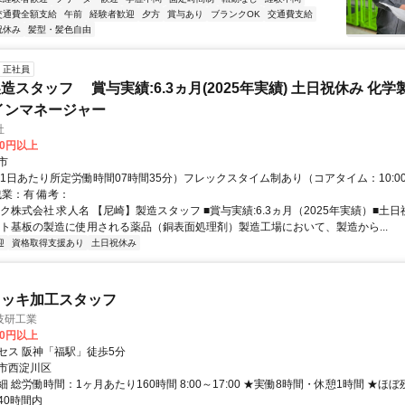
交通費全額支給
午前
経験者歓迎
夕方
賞与あり
ブランクOK
交通費支給
祝休み
髪型・髪色自由
正社員
造スタッフ 賞与実績:6.3ヵ月(2025年実績) 土日祝休み 化
インマネージャー
社
90円以上
市
1日あたり所定労働時間07時間35分）フレックスタイム制あり（コアタイム：10:00～
残業：有 備考：
ク株式会社 求人名 【尼崎】製造スタッフ ■賞与実績:6.3ヵ月（2025年実績）■土日
ント基板の製造に使用される薬品（銅表面処理剤）製造工場において、製造から...
迎
資格取得支援あり
土日祝休み
メッキ加工スタッフ
技研工業
00円以上
セス 阪神「福駅」徒歩5分
市西淀川区
 総労働時間：1ヶ月あたり160時間 8:00～17:00 ★実働8時間・休憩1時間 ★ほ
40時間内