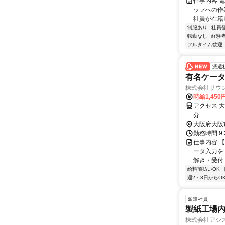
仕事内容 
ッフへの作
社員が在籍し
制服あり
社員
転勤なし
経験
フルタイム歓迎
派遣
有名ケータ
株式会社サウ
時給1,45
アクセス 
分
大阪府大阪
勤務時間 9:
仕事内容 
ータ入力を
解き・受付
給料前払いOK
週2・3日からO
派遣社員
製紙工場
株式会社アシ