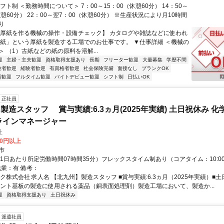
フト制 ＜勤務時間について＞ 7：00～15：00（休憩60分） 14：50～
休憩60分） 22：00～翌7：00（休憩60分） ※生産状況により月10時間
り
【厚紙を作る機械の操作・設備チェック】 カタログや雑誌などに使われ
板紙」という厚紙を製造する工場でのお仕事です。 ▼仕事詳細 ＜機械の
 （1）古紙などの紙の原料を溶解...
迎
主婦・主夫歓迎
資格取得支援あり
長期
フリーター歓迎
大量募集
学歴不問
験者歓迎
経験者歓迎
有資格者歓迎
社会保険完備
面接なし
ブランクOK
期歓迎
フルタイム歓迎
バイトデビュー歓迎
シフト制
日払いOK
正社員
製造スタッフ 賞与実績:6.3ヵ月(2025年実績) 土日祝休み 
ラインマネージャー
社
90円以上
市
1日あたり所定労働時間07時間35分）フレックスタイム制あり（コアタイム：10:00～
残業：有 備考：
ク株式会社 求人名 【北九州】製造スタッフ ■賞与実績:6.3ヵ月（2025年実績）■土
リント基板の製造に使用される薬品（銅表面処理剤）製造工場において、製造か...
迎
資格取得支援あり
土日祝休み
派遣社員