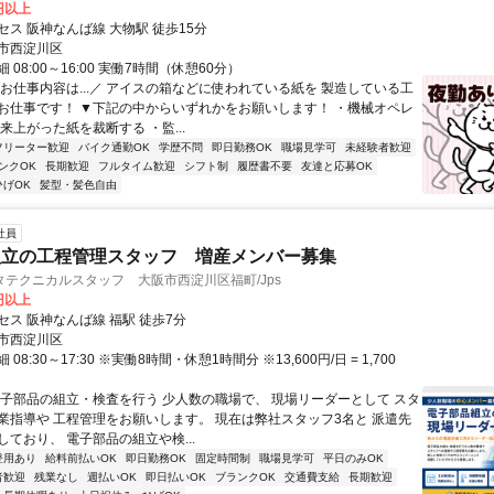
0円以上
ス 阪神なんば線 大物駅 徒歩15分
市西淀川区
 08:00～16:00 実働7時間（休憩60分）
＼お仕事内容は...／ アイスの箱などに使われている紙を 製造している工
お仕事です！ ▼下記の中からいずれかをお願いします！ ・機械オペレ
来上がった紙を裁断する ・監...
フリーター歓迎
バイク通勤OK
学歴不問
即日勤務OK
職場見学可
未経験者歓迎
ンクOK
長期歓迎
フルタイム歓迎
シフト制
履歴書不要
友達と応募OK
ひげOK
髪型・髪色自由
社員
組立の工程管理スタッフ 増産メンバー募集
テクニカルスタッフ 大阪市西淀川区福町/Jps
0円以上
セス 阪神なんば線 福駅 徒歩7分
市西淀川区
08:30～17:30 ※実働8時間・休憩1時間分 ※13,600円/日 = 1,700
電子部品の組立・検査を行う 少人数の職場で、 現場リーダーとして スタ
業指導や 工程管理をお願いします。 現在は弊社スタッフ3名と 派遣先
ており、 電子部品の組立や検...
登用あり
給料前払いOK
即日勤務OK
固定時間制
職場見学可
平日のみOK
者歓迎
残業なし
週払いOK
即日払いOK
ブランクOK
交通費支給
長期歓迎