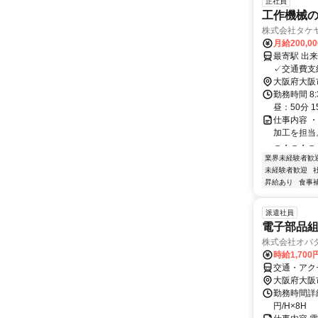
正社員
工作機械
株式会社タケ
月給200,0
最寄駅 出来島駅 交通アクセス 阪神なんば線「出来島駅」より
大阪府大阪
勤務時間 8
昼：50分 
仕事内容 
加工を担当
－・－・－・
業界未経験者歓
未経験者歓迎
昇給あり
食事
派遣社員
電子部品組
株式会社オバタ
時給1,70
交通・アク
大阪府大阪
勤務時間詳細 
円/H×8H