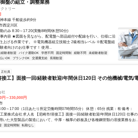
制御盤の組立・調整業務
ァクトリー
円
阪神本線 千船徒歩約9分
市西淀川区
のみ 8:30～17:20(実働8時間/休憩50分)
仕事内容 ★図面を見ながら、配電盤へ部品組付や配線を行い、仕様に沿
仕上げる作業です。 ※電気機器組立技能士 2級相当レベル ※配電盤組
験者向けのお仕事です！ 使用...
未経験者歓迎
バイク通勤OK
学歴不問
固定時間制
経験不問
未経験者歓迎
払いOK
ブランクOK
交通費支給
長期歓迎
正社員
溶接工】面接一回/経験者歓迎/年間休日120日 その他機械/電気/
会社
00円～330,000円
市
8:00～17:00（1日あたり所定労働時間07時間55分） 休憩：65分 残業：有 備考：
工業株式会社 求人名 【尼崎市/溶接工】面接一回/経験者歓迎/年間休日120日 仕事
用いた大型製品の製造において、中厚・極厚の鉄板及び各種鋼管類の溶接業務をお..
迎
固定時間制
転勤なし