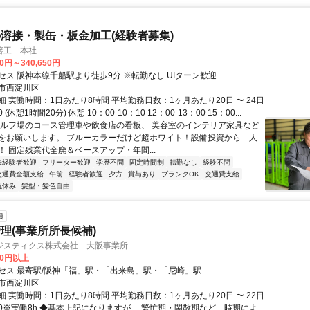
溶接・製缶・板金加工(経験者募集)
溶工 本社
00円～340,650円
セス 阪神本線千船駅より徒歩9分 ※転勤なし UIターン歓迎
市西淀川区
 実働時間：1日あたり8時間 平均勤務日数：1ヶ月あたり20日 〜 24日
30 (休憩1時間20分) 休憩 10：00-10：10 12：00-13：00 15：00...
ゴルフ場のコース管理車や飲食店の看板、 美容室のインテリア家具など
をお願いします。 ブルーカラーだけど超ホワイト！設備投資から「人
！ 固定残業代全廃＆ベースアップ・年間...
未経験者歓迎
フリーター歓迎
学歴不問
固定時間制
転勤なし
経験不問
交通費全額支給
午前
経験者歓迎
夕方
賞与あり
ブランクOK
交通費支給
祝休み
髪型・髪色自由
員
理(事業所所長候補)
ジスティクス株式会社 大阪事業所
00円以上
セス 最寄駅/阪神「福」駅・「出来島」駅・「尼崎」駅
市西淀川区
 実働時間：1日あたり8時間 平均勤務日数：1ヶ月あたり20日 〜 22日
8:00※実働8h ◆基本上記になりますが、 繁忙期・閑散期など、時期によ