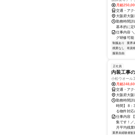
月給250,0
交通・アク
大阪府大阪
勤務時間詳細
基本的に定時
仕事内容 ＼
グ研修可能
制服あり
業界
残業なし
有資
服装自由
正社員
内装工事の
小松ウオール
月給248,6
交通・アク
大阪府大阪
勤務時間詳
時間】 8：
る物件対応の
仕事内容 
集です！／
月平均残業時
業界未経験者歓