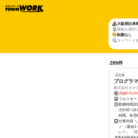
大阪府
出来
職種を選択
転勤なし
キーワード
289件
正社員
プログラマ
株式会社ネオ
月給270,0
フルリモー
勤務時間詳細
①9:00~
時間、休憩6.
仕事内容 
／ （最短
い？」 「I
業界未経験者歓