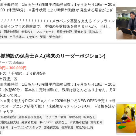
 実働時間：1日あたり8時間 平均勤務日数：1ヶ月あたり19日 〜 20日
18:00（休憩60分） ※案件状況により時間外勤務が 発生する場合がござ
/_/_/_/_/_/_/_/_/_/_/_/_/_/_/_/_/ メガバンク基盤を支える インフラエン
 金融インフラの最前線で、 本物の基盤技術を磨きませんか。 当社...
り
固定時間制
転勤なし
フルリモート
経験者歓迎
研修あり
賞与あり
費支給
土日祝休み
ひげOK
髪型・髪色自由
援施設の保育士さん(将来のリーダーポジション)
ービスSoluna
00円～300,000円
セス 「千船駅」より徒歩5分
市西淀川区
 実働時間：1日あたり8時間 平均勤務日数：1ヶ月あたり18日 〜 20日
8:30（休憩60分） 基本的に定時退勤で、 残業はほとんどありません。月3
まってお...
⭐ 働く魅力をPICK UP ⭐／／ ⭐ 2026年秋ごろNEW OPEN予定！ ⭐既
川)でオープニング研修可能！ ⭐未経験からチャレンジOK！ ⭐資格を活か
ャリア...
未経験者歓迎
資格取得支援あり
フリーター歓迎
学歴不問
転勤なし
交通費全額支給
経験者歓迎
ネイルOK
残業なし
有資格者歓迎
賞与あり
休あり
オープニングスタッフ
交通費支給
長期歓迎
駅近5分以内
り