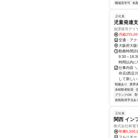
職場見学可
転
正社員
児童発達
放課後等デイサ
月給255,0
交通・アク
大阪府大阪
勤務時間詳細
9:30～1
時間以内に収
仕事内容 ＼＼
存店(西淀
して新しいキ
制服あり
業界
未経験者歓迎
ブランクOK
育
資格取得手当あ
正社員
関西 イン
株式会社林電
年俸5,500,
フルリモー