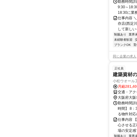
勤務時間詳細
9:30～1
18:30に業
仕事内容 ＼＼
存店(西淀
して新しいキ
制服あり
業界
未経験者歓迎
ブランクOK
育
同じ企業の求人
正社員
建築資材の
小松ウオール
月給281,4
交通・アク
大阪府大阪
勤務時間詳
時間】 8：
る物件対応の
仕事内容 
心させる正
場の安定感
制服あり
業界