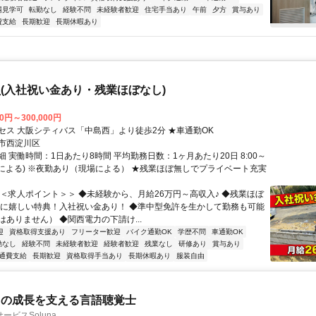
場見学可
転勤なし
経験不問
未経験者歓迎
住宅手当あり
午前
夕方
賞与あり
費支給
長期歓迎
長期休暇あり
(入社祝い金あり・残業ほぼなし)
00円～300,000円
セス 大阪シティバス「中島西」より徒歩2分 ★車通勤OK
市西淀川区
 実働時間：1日あたり8時間 平均勤務日数：1ヶ月あたり20日 8:00～
現場による) ※夜勤あり（現場による） ★残業ほぼ無しでプライベート充実
＜＜求人ポイント＞＞ ◆未経験から、月給26万円～高収入♪ ◆残業ほぼ
布に嬉しい特典！入社祝い金あり！ ◆準中型免許を生かして勤務も可能
はありません） ◆関西電力の下請け...
迎
資格取得支援あり
フリーター歓迎
バイク通勤OK
学歴不問
車通勤OK
勤なし
経験不問
未経験者歓迎
経験者歓迎
残業なし
研修あり
賞与あり
通費支給
長期歓迎
資格取得手当あり
長期休暇あり
服装自由
ちの成長を支える言語聴覚士
ービスSoluna