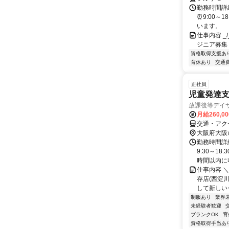
勤務時間詳細
⏰9:00～
います。
仕事内容 _/_
ジニア募集
資格取得支援あ
育休あり
交通
正社員
児童発達支
放課後等デイサ
月給260,0
交通・アク
大阪府大阪
勤務時間詳細
9:30～1
時間以内に収
仕事内容 ＼＼
存店(西淀
して新しいキ
制服あり
業界
未経験者歓迎
ブランクOK
育
資格取得手当あ