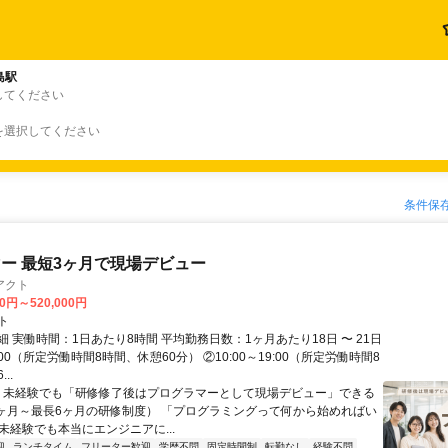
島駅
してください
を選択してください
条件保
ー 最短3ヶ月で現場デビュー
アクト
00円～520,000円
ト
 実働時間：1日あたり8時間 平均勤務日数：1ヶ月あたり18日 〜 21日
18:00（所定労働時間8時間、休憩60分） ②10:00～19:00（所定労働時間8
..
＼ 未経験でも「研修修了後はプログラマーとして現場デビュー」できる
1ヶ月～最長6ヶ月の研修制度） 「プログラミングって何から始めればい
T未経験でも本当にエンジニアに...
迎
ランチタイム
フリーター歓迎
学歴不問
固定時間制
転勤なし
経験不問