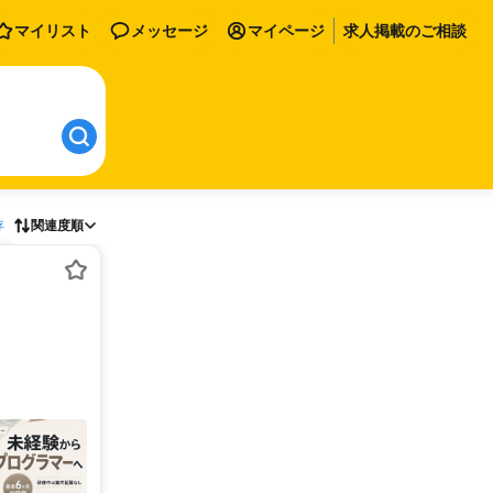
マイリスト
メッセージ
マイページ
求人掲載のご相談
存
関連度順