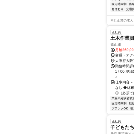
固定時間制
職
育休あり
交通
同じ企業の求人
正社員
土木作業員
森山組
月給260,0
交通・アク
大阪府大阪
勤務時間詳細
17:00(
♪
仕事内容 
なし ◆財
◎（必須で
業界未経験者歓
固定時間制
転
ブランクOK
交
正社員
子どもた
放課後等デイサ