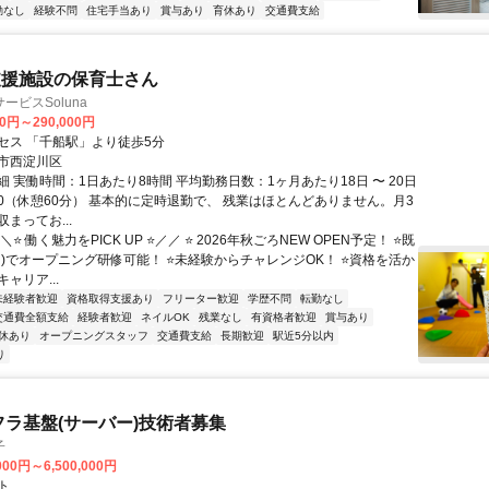
勤なし
経験不問
住宅手当あり
賞与あり
育休あり
交通費支給
支援施設の保育士さん
ービスSoluna
00円～290,000円
セス 「千船駅」より徒歩5分
市西淀川区
 実働時間：1日あたり8時間 平均勤務日数：1ヶ月あたり18日 〜 20日
8:30（休憩60分） 基本的に定時退勤で、 残業はほとんどありません。月3
まってお...
⭐ 働く魅力をPICK UP ⭐／／ ⭐ 2026年秋ごろNEW OPEN予定！ ⭐既
川)でオープニング研修可能！ ⭐未経験からチャレンジOK！ ⭐資格を活か
ャリア...
未経験者歓迎
資格取得支援あり
フリーター歓迎
学歴不問
転勤なし
交通費全額支給
経験者歓迎
ネイルOK
残業なし
有資格者歓迎
賞与あり
休あり
オープニングスタッフ
交通費支給
長期歓迎
駅近5分以内
り
フラ基盤(サーバー)技術者募集
子
000円～6,500,000円
ト