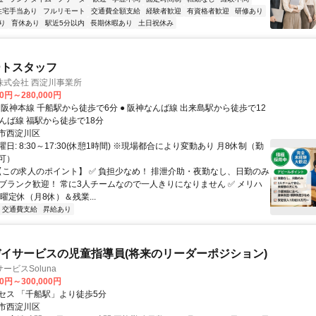
住宅手当あり
フルリモート
交通費全額支給
経験者歓迎
有資格者歓迎
研修あり
り
育休あり
駅近5分以内
長期休暇あり
土日祝休み
ートスタッフ
株式会社 西淀川事業所
00円～280,000円
なんば線 福駅から徒歩で18分
市西淀川区
日: 8:30～17:30(休憩1時間) ※現場都合により変動あり 月8休制（勤
可）
 【この求人のポイント】 ✅ 負担少なめ！ 排泄介助・夜勤なし、日勤のみ
・ブランク歓迎！ 常に3人チームなので一人きりになりません ✅ メリハ
曜定休（月8休）＆残業...
交通費支給
昇給あり
イサービスの児童指導員(将来のリーダーポジション)
ービスSoluna
00円～300,000円
セス 「千船駅」より徒歩5分
市西淀川区