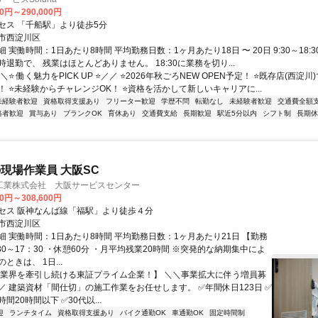
00円～290,000円
セス 「千船駅」より徒歩5分
市西淀川区
 実働時間：1日あたり8時間 平均勤務日数：1ヶ月あたり18日 〜 20日 9:30～18:
退勤で、 残業はほとんどありません。 18:30に業務を切り...
＼⭐ 働く魅力をPICK UP ⭐／／ ⭐2026年秋ごろNEW OPEN予定！ ⭐既存店(西淀
！ ⭐未経験からチャレンジOK！ ⭐資格を活かして新しいキャリアに...
未経験者歓迎
資格取得支援あり
フリーター歓迎
学歴不問
転勤なし
未経験者歓迎
交通費全額
格者歓迎
賞与あり
ブランクOK
育休あり
交通費支給
長期歓迎
駅近5分以内
シフト制
長期休
現場作業員 大阪SC
工業株式会社 大阪サービスセンター
00円～308,600円
セス 阪神なんば線「福駅」より徒歩４分
市西淀川区
細 実働時間：1日あたり8時間 平均勤務日数：1ヶ月あたり21日 【勤務
30～17：30 ・休憩60分 ・月平均残業20時間 ※突発的な納期集中によ
ときは、 1日...
【業界を牽引し続ける東証プライム企業！】 ＼＼事業拡大に伴う増員募
／ 建築資材「間仕切」の施工作業をお任せします。 ✅年間休日123日 ✅
間20時間以下 ✅30代以...
迎
ランチタイム
資格取得支援あり
バイク通勤OK
車通勤OK
固定時間制