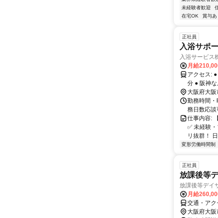
未経験者歓迎
在宅OK
賞与あ
正社員
入浴サポ
入浴サービス
月給210,0
アクセス: ● 阪神本線 千船駅から徒歩で6分 ● 阪神なんば線 出来島駅から徒歩で12
分 ● 阪神
大阪府大阪
勤務時間・曜
務日数応談
仕事内容:
✅ 未経験
リ抜群！ 日
変形労働時間制
正社員
放課後等デ
放課後等デイサ
月給260,0
交通・アク
大阪府大阪