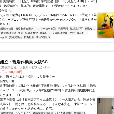
 実働時間：1日あたり8時間 平均勤務日数：1ヶ月あたり18日 〜 20日
8:30（休憩60分） 基本的に定時退勤で、 残業はほとんどありません。
務を切り...
⭐ 働く魅力をPICK UP ⭐／／ ⭐ 2026年秋ごろNEW OPEN予定！ ⭐既
川)でオープニング研修可能！ ⭐未経験からチャレンジOK！ ⭐資格を活か
ャリア...
未経験者歓迎
資格取得支援あり
フリーター歓迎
学歴不問
職場見学可
転勤なし
交通費全額支給
午前
経験者歓迎
残業なし
有資格者歓迎
夕方
賞与あり
休あり
交通費支給
長期歓迎
駅近5分以内
組立・現場作業員 大阪SC
工業株式会社 大阪サービスセンター
00円～308,600円
セス 阪神なんば線「福駅」より徒歩４分
市西淀川区
細 実働時間：1日あたり8時間 平均勤務日数：1ヶ月あたり21日 【勤務
30～17：30 ・休憩60分 ・月平均残業20時間 ※突発的な納期集中によ
ときは、 1日...
【業界を牽引し続ける東証プライム企業！】 【一人親方から、家族を安
社員へ】 「雨が降ると給料が減る…」そんな不安を、 東証プライム上
で解消しませんか？ 結婚を機に、住宅...
未経験者歓迎
ランチタイム
資格取得支援あり
バイク通勤OK
車通勤OK