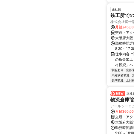
正社員
鉄工所での
株式会社富士
月給245,0
交通・アク
大阪府大阪
勤務時間詳細
8:30～17:
仕事内容 
の板金加工
材投資」へ
制服あり
業界
未経験者歓迎
長期歓迎
土日
正社
物流倉庫管
アールシーロ
月給360,0
交通・アク
大阪府大阪
勤務時間詳細
9:00～1