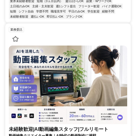
業界未経験者歓迎
短期（3ヵ月以内）
週1日からOK
副業・WワークOK
土日祝のみOK
主婦・主夫歓迎
週1シフト提出
フリーター歓迎
バイク通勤OK
短期
シフト自由
学歴不問
職場見学可
平日のみOK
学生歓迎
経験不問
未経験者歓迎
週払いOK
即日払いOK
ブランクOK
業務委託
未経験歓迎|AI動画編集スタッフ|フルリモート
動画編集クリエイター募集｜AI時代の動画制作に挑戦