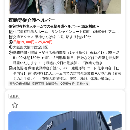
夜勤専従介護ヘルパー
住宅型有料老人ホームでの夜勤介護ヘルパー≪西淀川区≫
住宅型有料老人ホーム「サンシャインコート福町」(株式会社アニス
ト)
交通アクセス 阪神なんば線「福」駅より徒歩10分
日給19,300円～25,420円
大阪府大阪市西淀川区
勤務時間・曜日 ▼変形労働時間制（1ヶ月単位） 夜勤／17：00～翌
9：00 休憩180分 ▼週1～2回勤務 曜日、回数などはご希望を最大限
尊重いたします！ （1勤務で2日出勤換算） 「副業で働き...
募集要項 職種 夜勤専従介護ヘルパー 雇用形態 パート 仕事内容 【仕
事内容】 住宅型有料老人ホーム内での訪問介護業務 ■入浴介助（着替
えのお手伝い） （衣類の着脱補助、洗髪、洗顔、体洗い補助な...
変形労働時間制
学歴不問
制服貸与
交通費支給
昇給あり
正社員