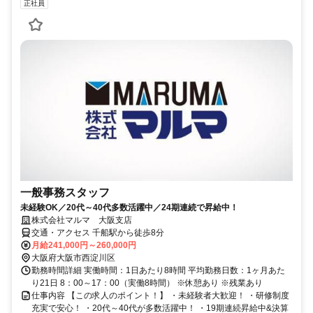
正社員
一般事務スタッフ
未経験OK／20代～40代多数活躍中／24期連続で昇給中！
株式会社マルマ 大阪支店
交通・アクセス 千船駅から徒歩8分
月給241,000円～260,000円
大阪府大阪市西淀川区
勤務時間詳細 実働時間：1日あたり8時間 平均勤務日数：1ヶ月あた
り21日 8：00～17：00（実働8時間） ※休憩あり ※残業あり
仕事内容 【この求人のポイント！】 ・未経験者大歓迎！ ・研修制度
充実で安心！ ・20代～40代が多数活躍中！ ・19期連続昇給中&決算