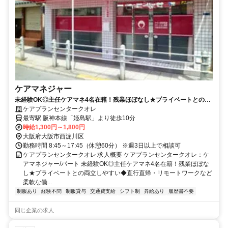
ケアマネジャー
未経験OK◎主任ケアマネ4名在籍！残業ほぼなし★プライベートとの両
立しやすい◆直行直帰・リモートワークなど柔軟な働き方が可能☆【大
ケアプランセンタークオレ
阪市西淀川区、居宅、姫島駅、ケアマネ、パート】
最寄駅 阪神本線「姫島駅」より徒歩10分
時給1,300円～1,800円
大阪府大阪市西淀川区
勤務時間 8:45～17:45（休憩60分） ※週3日以上で相談可
ケアプランセンタークオレ 求人概要 ケアプランセンタークオレ：ケ
アマネジャー/パート 未経験OK◎主任ケアマネ4名在籍！残業ほぼな
し★プライベートとの両立しやすい◆直行直帰・リモートワークなど
柔軟な働...
制服あり
経験不問
制服貸与
交通費支給
シフト制
昇給あり
履歴書不要
同じ企業の求人