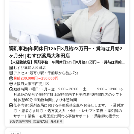
調剤事務|年間休日125日×月給23万円~・賞与は月給2
ヶ月分!| むすび薬局大和田店
【未経験歓迎】調剤事務｜年間休日125日×月給23万円～・賞与は月給2
ヶ月分！｜ むすび薬局大和田店
むすび薬局大和田店
アクセス: 最寄り駅：千船駅から徒歩7分
月給230,000円～250,000円
大阪府大阪市西淀川区
勤務時間・曜日: ・月～金 9:00～20:00 ・土 9:00～13:00 1ヶ
月単位の変形労働時間制 上記時間内で月平均週40時間以内のシフト
制 休憩60分 ※勤務時間により休憩時間...
仕事内容: 調剤薬局における事務業務全般をお任せします。 ・受付対
応 ・患者さま対応 ・処方箋入力 ・会計 ・レセプト業務 ・薬剤師の
サポート業務 ・在宅医療に関わる事務サポート ・薬剤師の指示の...
変形労働時間制
交通費支給
昇給あり