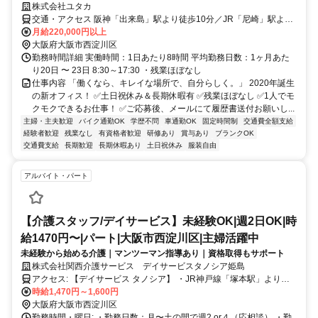
株式会社ユタカ
交通・アクセス 阪神「出来島」駅より徒歩10分／JR「尼崎」駅より
車で15分／阪神「尼崎」駅より車で10分
月給220,000円以上
大阪府大阪市西淀川区
勤務時間詳細 実働時間：1日あたり8時間 平均勤務日数：1ヶ月あた
り20日 〜 23日 8:30～17:30 ・残業ほぼなし
仕事内容 「働くなら、キレイな場所で、自分らしく。」 2020年誕生
の新オフィス！ ✅土日祝休み＆長期休暇有 ✅残業ほぼなし ✅1人でモ
クモクできるお仕事！ ✅ご応募後、メールにて履歴書送付お願いし...
主婦・主夫歓迎
バイク通勤OK
学歴不問
車通勤OK
固定時間制
交通費全額支給
経験者歓迎
残業なし
有資格者歓迎
研修あり
賞与あり
ブランクOK
交通費支給
長期歓迎
長期休暇あり
土日祝休み
服装自由
アルバイト・パート
【介護スタッフ/デイサービス】未経験OK|週2日OK|時
給1470円〜|パート|大阪市西淀川区|主婦活躍中
未経験から始める介護｜マンツーマン指導あり｜資格取得もサポート
株式会社関西介護サービス デイサービスタノシア姫島
アクセス: 【デイサービス タノシア】 ・JR神戸線「塚本駅」より徒
歩5分 【デイサービス タノシア姫里】 ・阪神本線「姫島駅」より徒
時給1,470円～1,600円
歩4分 【デイサービス タノシア姫島】 ・阪神本線「姫島駅」より徒
大阪府大阪市西淀川区
歩4分 【通勤について】 ・すべて駅チカ（徒歩4〜5分） ・自転車／
勤務時間・曜日: ・勤務日数：月〜土の間で週2 or４（応相談） ・勤