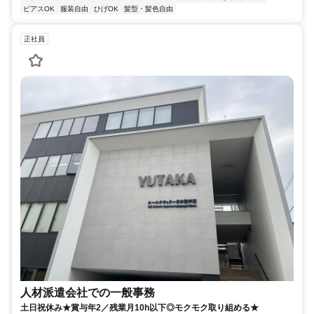
ピアスOK
服装自由
ひげOK
髪型・髪色自由
正社員
人材派遣会社での一般事務
土日祝休み★賞与年2／残業月10h以下◎モクモク取り組める★