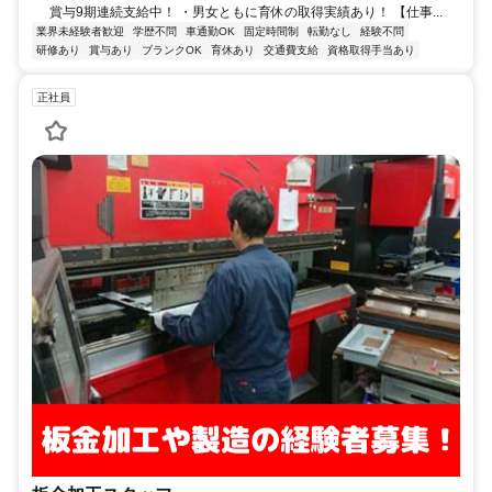
賞与9期連続支給中！ ・男女ともに育休の取得実績あり！ 【仕事...
業界未経験者歓迎
学歴不問
車通勤OK
固定時間制
転勤なし
経験不問
研修あり
賞与あり
ブランクOK
育休あり
交通費支給
資格取得手当あり
正社員