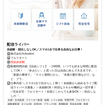
配信ライバー
未経験・顔出しなしOK／スマホ1台で出来る自由なお仕事！
株式会社Activation
フルリモート
完全歩合制
勤務時間詳細 【自由シフト】 ・24時間、いつでも好きな時間に配信
してOK！ ・「休みたい」と思った日は自由に休んで大丈夫です。 ・
「家庭の事情で」「テスト期間だから」「本業の繁忙期なので」な
ど、プラ...
仕事内容 ＼スマホ1台で自分らしく輝く！未経験から始めるライブ配
信ライバー大募集／ ✅未経験OK！特別なスキルや機材は一切不要！
✅完全在宅・フルリモート！全国どこからでも参加OK！ ✅顔出しな
しの「...
主婦・主夫歓迎
フリーター歓迎
短期
シフト自由
学歴不問
フルリモート
経験者歓迎
ネイルOK
在宅OK
ブランクOK
長期歓迎
完全歩合制
単発