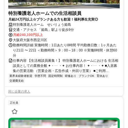
特別養護老人ホームでの生活相談員
月給24万円以上☆ブランクある方も歓迎！福利厚生充実◎
特別養護老人ホーム せいりょう姫島
交通・アクセス 「姫島」駅より徒歩9分
月給240,100円以上
大阪府大阪市西淀川区
勤務時間詳細 実働時間：1日あたり8時間 平均勤務日数：1ヶ月あた
り21日 〜 22日 ＜勤務時間＞ 9：00～18：00 ※実働8時間・休憩60
分
仕事内容 【生活相談員募集！】 特別養護老人ホームにおける 生活相
談員としての業務全般 ✦・┈ ・✦ お仕事内容！ ✦・┈ ・✦ ■入居募
集の営業活動 （営業企画・広告作成・外回り営業） ■ご利用...
業界未経験者歓迎
学歴不問
固定時間制
研修あり
ブランクOK
育休あり
交通費支給
同じ企業の求人
正社員