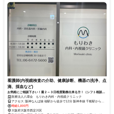
看護師(内視鏡検査の介助、健康診断、機器の洗浄、点
滴、採血など)
お気軽にご相談下さい！週２～３日程度勤務出来る方！（シフト相談）
需要が高い内視鏡検査に携わってみませんか？
医療法人八環会 もりわき内科・内視鏡クリニック
アクセス: 阪神なんば線 福駅から徒歩で12分 阪神本線 千船駅から徒
歩で12分 阪神本線 姫島駅から徒歩で15分 阪神なんば線 出来島駅か
時給1,800円
ら徒歩で16分
大阪府大阪市西淀川区