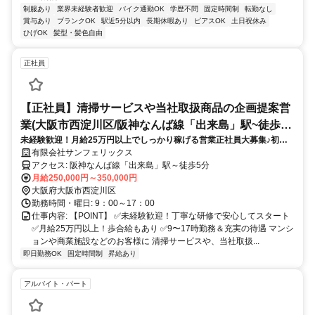
制服あり
業界未経験者歓迎
バイク通勤OK
学歴不問
固定時間制
転勤なし
賞与あり
ブランクOK
駅近5分以内
長期休暇あり
ピアスOK
土日祝休み
ひげOK
髪型・髪色自由
正社員
【正社員】清掃サービスや当社取扱商品の企画提案営
業(大阪市西淀川区/阪神なんば線「出来島」駅~徒歩5
未経験歓迎！月給25万円以上でしっかり稼げる営業正社員大募集♪初め
分)
ての正社員デビューも応援★
有限会社サンフェリックス
アクセス: 阪神なんば線「出来島」駅～徒歩5分
月給250,000円～350,000円
大阪府大阪市西淀川区
勤務時間・曜日: 9：00～17：00
仕事内容: 【POINT】 ✅未経験歓迎！丁寧な研修で安心してスタート
✅月給25万円以上！歩合給もあり ✅9〜17時勤務＆充実の待遇 マンシ
ョンや商業施設などのお客様に 清掃サービスや、当社取扱...
即日勤務OK
固定時間制
昇給あり
アルバイト・パート