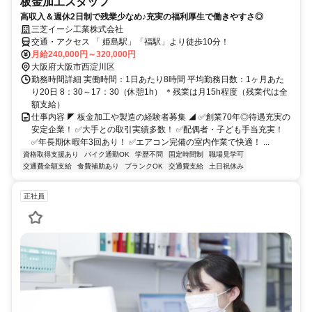
板金加工スタッフ
高収入＆週休2日制で残業少なめ♪充実の福利厚生で働きやすさ◎
三芝イーシ工業株式会社
交通・アクセス 「 姫島駅」「福駅」より徒歩10分！
月給240,000円～320,000円
大阪府大阪市西淀川区
勤務時間詳細 実働時間：1日あたり8時間 平均勤務日数：1ヶ月あた
り20日 8：30～17：30（休憩1h） ＊残業は月15h程度（残業代は全
額支給）
仕事内容 ◤ 板金加工や製造の経験者募集 ◢ ✅創業70年◎待遇充実の
安定企業！ ✅大手との取引実績多数！ ✅配偶者・子ども手当充実！
✅年長期休暇年3回あり！ ✅エアコン完備の室内作業で快適！ ...
資格取得支援あり
バイク通勤OK
学歴不問
固定時間制
職場見学可
交通費全額支給
食費補助あり
ブランクOK
交通費支給
土日祝休み
正社員