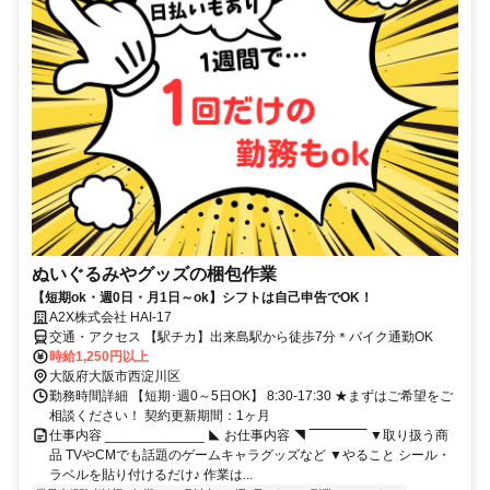
ぬいぐるみやグッズの梱包作業
【短期ok・週0日・月1日～ok】シフトは自己申告でOK！
A2X株式会社 HAI-17
交通・アクセス 【駅チカ】出来島駅から徒歩7分＊バイク通勤OK
時給1,250円以上
大阪府大阪市西淀川区
勤務時間詳細 【短期･週0～5日OK】 8:30-17:30 ★まずはご希望をご
相談ください！ 契約更新期間：1ヶ月
仕事内容 _____________ ◣ お仕事内容 ◥ ‾‾‾‾‾‾‾‾‾‾‾‾‾ ▼取り扱う商
品 TVやCMでも話題のゲームキャラグッズなど ▼やること シール・
ラベルを貼り付けるだけ♪ 作業は...