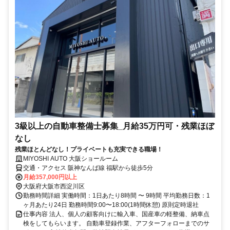
3級以上の自動車整備士募集_月給35万円可・残業ほぼ
なし
残業ほとんどなし！プライベートも充実できる職場！
MIYOSHI AUTO 大阪ショールーム
交通・アクセス 阪神なんば線 福駅から徒歩5分
月給357,000円以上
大阪府大阪市西淀川区
勤務時間詳細 実働時間：1日あたり8時間 〜 9時間 平均勤務日数：1
ヶ月あたり24日 勤務時間9:00〜18:00(1時間休憩) 原則定時退社
仕事内容 法人、個人の顧客向けに輸入車、国産車の軽整備、納車点
検をしてもらいます。 自動車登録作業、アフターフォローまでのサ