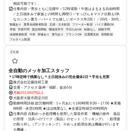
相談可能です）。
仕事内容 ✅男女ともに活躍中 ✅12時退勤！午後はまるまる自由時間
✅土日祝休みで家族との時間も満喫◎ ✅すっぴん＆マスク出勤もOK
なカンタン裏方 ✅パートでも嬉しいボーナス年2回！ ✅20代・30代...
制服あり
業界未経験者歓迎
主婦・主夫歓迎
フリーター歓迎
バイク通勤OK
早朝
学歴不問
固定時間制
職場見学可
平日のみOK
転勤なし
経験不問
未経験者歓迎
午前
研修あり
賞与あり
ブランクOK
交通費支給
長期歓迎
フルタイム歓迎
正社員
全自動のメッキ加工スタッフ
＊17時定時で残業なし＊土日祝休みの完全週休2日＊手当も充実
株式会社近藤技研工業
交通・アクセス 阪神「福駅」徒歩5分
月給252,000円以上
大阪府大阪市西淀川区
勤務時間詳細 総労働時間：1ヶ月あたり160時間 8:00～17:00 ★実働
8時間・休憩1時間 ★ほぼ残業なし ★全週定時就労40時間内
仕事内容 自動めっき処理機を使用した製造作業 ・機械の操作、薬品
の管理 ・治具へのワーク（製品）のセット（ラッキング） ・処理後
の取り外し（アンラッキング） ※めっき処理自体は機械が行います
※機械...