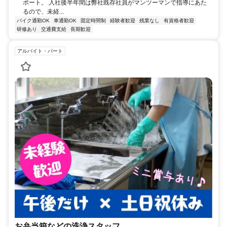
ポート。 入社後半年間は弊社既存社員がマンツーマンで指導にあた
るので、未経...
バイク通勤OK
車通勤OK
固定時間制
経験者歓迎
残業なし
有資格者歓迎
研修あり
交通費支給
長期歓迎
アルバイト・パート
お弁当箱などの洗浄スタッフ