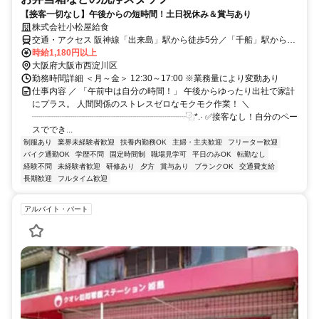
【接客一切なし】午後からの短時間！土日祝休み＆賞与あり
株式会社小松屋給食
交通・アクセス 阪神線「出来島」駅から徒歩5分／「千船」駅から徒
歩7分
時給1,180円以上
大阪府大阪市西淀川区
勤務時間詳細 ＜月～金＞ 12:30～17:00 ※業務量により変動あり
仕事内容 ／ 「午前中は自分の時間！」 午後からゆったり出社で家計
にプラス。 人間関係のストレスゼロなモクモク作業！ ＼
┈┈┈┈┈┈┈┈┈┈┈┈┈┈┈┈┈┈⿻*.· ✅接客なし！自分のペー
スででき...
制服あり
業界未経験者歓迎
扶養内勤務OK
主婦・主夫歓迎
フリーター歓迎
バイク通勤OK
学歴不問
固定時間制
職場見学可
平日のみOK
転勤なし
経験不問
未経験者歓迎
研修あり
夕方
賞与あり
ブランクOK
交通費支給
長期歓迎
フルタイム歓迎
アルバイト・パート