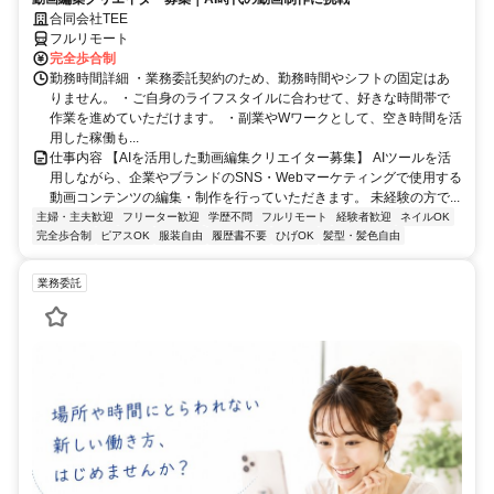
合同会社TEE
フルリモート
完全歩合制
勤務時間詳細 ・業務委託契約のため、勤務時間やシフトの固定はあ
りません。 ・ご自身のライフスタイルに合わせて、好きな時間帯で
作業を進めていただけます。 ・副業やWワークとして、空き時間を活
用した稼働も...
仕事内容 【AIを活用した動画編集クリエイター募集】 AIツールを活
用しながら、企業やブランドのSNS・Webマーケティングで使用する
動画コンテンツの編集・制作を行っていただきます。 未経験の方で...
主婦・主夫歓迎
フリーター歓迎
学歴不問
フルリモート
経験者歓迎
ネイルOK
完全歩合制
ピアスOK
服装自由
履歴書不要
ひげOK
髪型・髪色自由
業務委託