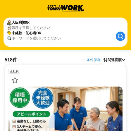
大阪府
福駅
職種を選択してください
未経験・初心者OK
キーワードを選択してください
518件
条件保存
関連度順
正社員