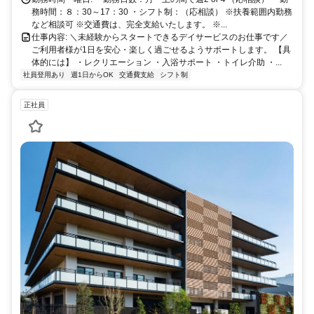
バイク通勤OK ・交通費全額支給 【通いやすいエリア】 西淀川区／淀
務時間：８：30～17：30 ・シフト制：（応相談） ※扶養範囲内勤務
川区／尼崎市などから通勤しているスタッフ多数 「家から近い」
など相談可 ※交通費は、完全支給いたします。 ※...
「通いやすい」で選ばれています
仕事内容: ＼未経験からスタートできるデイサービスのお仕事です／
ご利用者様が1日を安心・楽しく過ごせるようサポートします。 【具
体的には】 ・レクリエーション ・入浴サポート ・トイレ介助 ・...
社員登用あり
週1日からOK
交通費支給
シフト制
正社員