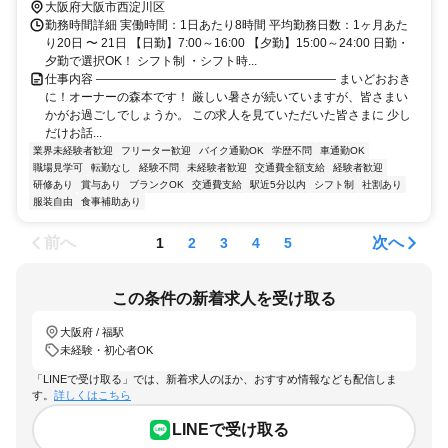
大阪府大阪市西淀川区
勤務時間詳細 実働時間：1日あたり8時間 平均勤務日数：1ヶ月あた
り20日 〜 21日 【日勤】7:00～16:00 【夕勤】15:00～24:00 日勤・
夕勤で選択OK！ シフト制 ・シフト時...
仕事内容 ―――――――――――――――――――― まいどおおき
に！オーナーの森本です！ 厳しい暑さが続いていますが、皆さまい
かがお過ごしでしょうか。 この求人を見ていただいた皆さまに 少し
だけお話...
業界未経験者歓迎
フリーター歓迎
バイク通勤OK
学歴不問
車通勤OK
職場見学可
転勤なし
経験不問
未経験者歓迎
交通費全額支給
経験者歓迎
研修あり
賞与あり
ブランクOK
交通費支給
駅近5分以内
シフト制
社割あり
服装自由
食事補助あり
前へ
次へ
1
2
3
4
5
この条件の新着求人を受け取る
大阪府 / 福駅
未経験・初心者OK
「LINEで受け取る」では、新着求人のほか、おすすめ情報なども配信しま
す。
詳しくはこちら
LINEで受け取る