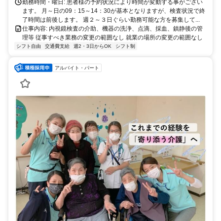
勤務時間・曜日: 患者様の予約状況により時間が変動する事がござい
ます。 月～日の09：15～14：30が基本となりますが、検査状況で終
了時間は前後します。 週２～３日ぐらい勤務可能な方を募集して...
仕事内容: 内視鏡検査の介助、機器の洗浄、点滴、採血、鎮静後の管
理等 従事すべき業務の変更の範囲なし 就業の場所の変更の範囲なし
シフト自由
交通費支給
週2・3日からOK
シフト制
アルバイト・パート