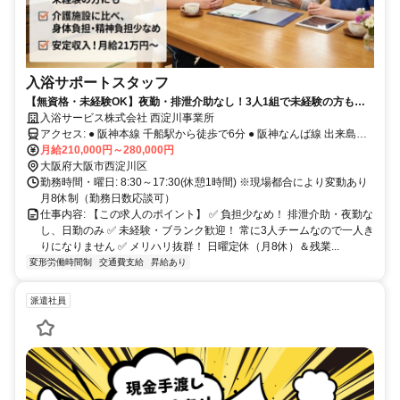
入浴サポートスタッフ
【無資格・未経験OK】夜勤・排泄介助なし！3人1組で未経験の方も安
心！
入浴サービス株式会社 西淀川事業所
アクセス: ● 阪神本線 千船駅から徒歩で6分 ● 阪神なんば線 出来島駅
から徒歩で12分 ● 阪神なんば線 福駅から徒歩で18分
月給210,000円～280,000円
大阪府大阪市西淀川区
勤務時間・曜日: 8:30～17:30(休憩1時間) ※現場都合により変動あり
月8休制（勤務日数応談可）
仕事内容: 【この求人のポイント】 ✅ 負担少なめ！ 排泄介助・夜勤な
し、日勤のみ ✅ 未経験・ブランク歓迎！ 常に3人チームなので一人き
りになりません ✅ メリハリ抜群！ 日曜定休（月8休）＆残業...
変形労働時間制
交通費支給
昇給あり
派遣社員