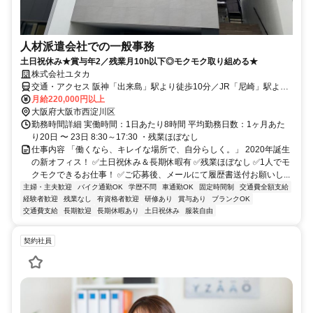
人材派遣会社での一般事務
土日祝休み★賞与年2／残業月10h以下◎モクモク取り組める★
株式会社ユタカ
交通・アクセス 阪神「出来島」駅より徒歩10分／JR「尼崎」駅より
車で15分／阪神「尼崎」駅より車で10分
月給220,000円以上
大阪府大阪市西淀川区
勤務時間詳細 実働時間：1日あたり8時間 平均勤務日数：1ヶ月あた
り20日 〜 23日 8:30～17:30 ・残業ほぼなし
仕事内容 「働くなら、キレイな場所で、自分らしく。」 2020年誕生
の新オフィス！ ✅土日祝休み＆長期休暇有 ✅残業ほぼなし ✅1人でモ
クモクできるお仕事！ ✅ご応募後、メールにて履歴書送付お願いし...
主婦・主夫歓迎
バイク通勤OK
学歴不問
車通勤OK
固定時間制
交通費全額支給
経験者歓迎
残業なし
有資格者歓迎
研修あり
賞与あり
ブランクOK
交通費支給
長期歓迎
長期休暇あり
土日祝休み
服装自由
契約社員