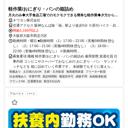
軽作業/おにぎり・パンの箱詰め
月火のみ◆大手食品工場でのモクモクできる簡単な軽作業◆夕方からの
出勤◆未経験歓迎◆扶養内OK◆駅チカ
キワヨシ株式会社
交通アクセス 阪神なんば線「福」駅より徒歩5分 ※原付バイク・自転
車通勤OK
時給1,180円以上
大阪府大阪市西淀川区
勤務時間・曜日 ■勤務時間 （1）17:00～22:00（実働5時間/休憩な
し） （2）17:00～21:00（実働4時間/休憩なし） （3）18:00～
22:00（実働4時間/休憩なし） ※勤務時間...
募集要項 職種 軽作業/おにぎり・パンの箱詰め 雇用形態 派遣社員 仕
事内容 コンビニやスーパーでおなじみの おにぎり・パン・サンドイ
ッチなどを 箱に詰めていく作業です。 未経験でもすぐに覚えら...
制服あり
土日祝のみOK
主婦・主夫歓迎
無期雇用派遣
フリーター歓迎
社会保険あり
学歴不問
固定時間制
職場見学可
経験不問
未経験者歓迎
ブランクOK
交通費支給
駅近5分以内
アルバイト・パート