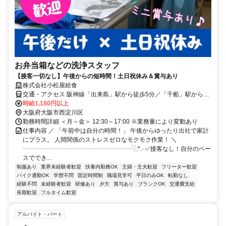
お弁当箱などの洗浄スタッフ
【接客一切なし】午後からの短時間！土日祝休み＆賞与あり
株式会社小松屋給食
交通・アクセス 阪神線「出来島」駅から徒歩5分／「千船」駅から徒
歩7分
時給1,180円以上
大阪府大阪市西淀川区
勤務時間詳細 ＜月～金＞ 12:30～17:00 ※業務量により変動あり
仕事内容 ／ 「午前中は自分の時間！」 午後からゆったり出社で家計
にプラス。 人間関係のストレスゼロなモクモク作業！ ＼
┈┈┈┈┈┈┈┈┈┈┈┈┈┈┈┈┈┈⿻*.· ✅接客なし！自分のペー
スででき...
制服あり
業界未経験者歓迎
扶養内勤務OK
主婦・主夫歓迎
フリーター歓迎
バイク通勤OK
学歴不問
固定時間制
職場見学可
平日のみOK
転勤なし
経験不問
未経験者歓迎
研修あり
夕方
賞与あり
ブランクOK
交通費支給
長期歓迎
フルタイム歓迎
アルバイト・パート