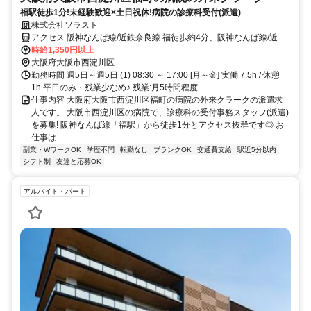
福駅徒歩1分!未経験歓迎×土日祝休!病院の診療科受付(派遣)
株式会社ソラスト
アクセス 阪神なんば線/近鉄奈良線 福徒歩約4分、阪神なんば線/近鉄
奈良線 出来島徒歩約14分、阪神本線 姫島徒歩約19分 「福駅」徒歩1
時給1,350円以上
分,敷地内全て禁煙
大阪府大阪市西淀川区
勤務時間 週5日～週5日 (1) 08:30 ～ 17:00 [月～金] 実働 7.5h / 休憩
1h 平日のみ・残業少なめ♪ 残業:月5時間程度
仕事内容 大阪府大阪市西淀川区福町の病院の外来クラークの派遣求
人です。 大阪市西淀川区の病院で、診療科の受付事務スタッフ(派遣)
を募集! 阪神なんば線「福駅」から徒歩1分とアクセス抜群です◎ お
仕事は...
副業・WワークOK
学歴不問
転勤なし
ブランクOK
交通費支給
駅近5分以内
シフト制
友達と応募OK
アルバイト・パート