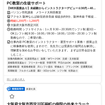
PC教室の生徒サポート
【WEB面接あり】未経験からインストラクターデビュー☆30代～40代
女性活躍中【週3日～】
パソコン市民講座 メラード大和田教室
アクセス 阪神なんば線/近鉄奈良線 福徒歩約9分、阪神本線 千船徒歩
約13分、阪神本線/山陽電鉄本線 姫島徒歩約14分 阪神本線「千船駅」
時給1,200円～1,280円
徒歩９分
大阪府大阪市西淀川区
勤務時間 シフトサイクル：1ヶ月 9:30～20:30内でシフト制 週3日～
OK [シフト例] 9:30～16:00／09:30～18:00／13:00～20:30 シフト制
勤務なので、ご希望の勤...
仕事内容 PC教室のインストラクター・運営サポート業務！ 授業は主
に映像教材を使用しますので、先生方には受講生の疑問点を解消し、
理解度を深めるお手伝いをしていただきます。 まずは日常会話を楽
しむこと...
扶養内勤務OK
社員登用あり
副業・WワークOK
主婦・主夫歓迎
資格取得支援あり
フリーター歓迎
学歴不問
平日のみOK
未経験者歓迎
経験者歓迎
有資格者歓迎
月1シフト提出
研修あり
ブランクOK
交通費支給
長期歓迎
フルタイム歓迎
週2・3日からOK
シフト制
社割あり
同じ企業の求人
派遣社員
大阪府大阪市西淀川区福町の病院の外来クラーク