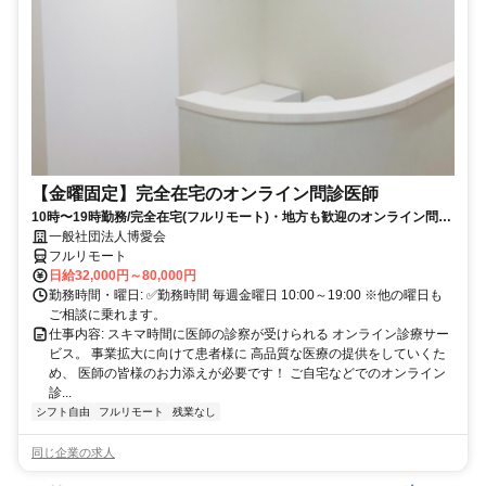
【金曜固定】完全在宅のオンライン問診医師
10時〜19時勤務/完全在宅(フルリモート)・地方も歓迎のオンライン問診
業務
一般社団法人博愛会
フルリモート
日給32,000円～80,000円
勤務時間・曜日: ✅勤務時間 毎週金曜日 10:00～19:00 ※他の曜日も
ご相談に乗れます。
仕事内容: スキマ時間に医師の診察が受けられる オンライン診療サー
ビス。 事業拡大に向けて患者様に 高品質な医療の提供をしていくた
め、 医師の皆様のお力添えが必要です！ ご自宅などでのオンライン
診...
シフト自由
フルリモート
残業なし
同じ企業の求人