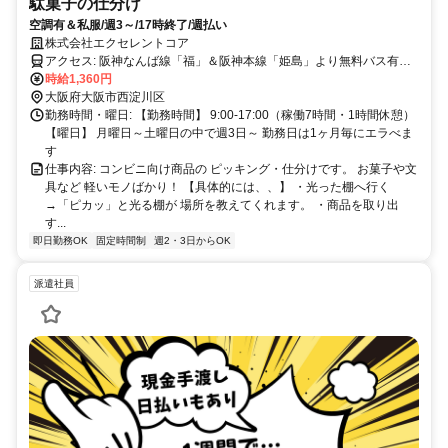
駄菓子の仕分け
空調有＆私服/週3～/17時終了/週払い
株式会社エクセレントコア
アクセス: 阪神なんば線「福」＆阪神本線「姫島」より無料バス有
り！ 阪神なんば線「福」「出来島」 自転車5分 阪神なんば線「伝
時給1,360円
法」 自転車11分 阪神本線「姫島」 自転車12分 JR東西線「御幣島」
大阪府大阪市西淀川区
自転車12分 阪神なんば線「千鳥橋」自転車15分 自転車13分 JR環状
勤務時間・曜日: 【勤務時間】 9:00-17:00（稼働7時間・1時間休憩）
線/阪神なんば線「西九条」 自転車18分 阪神なんば/本線「尼崎」自転
【曜日】 月曜日～土曜日の中で週3日～ 勤務日は1ヶ月毎にエラべま
す
車19分 ※自転車、バイクOK！ 交通費込み
仕事内容: コンビニ向け商品の ピッキング・仕分けです。 お菓子や文
具など 軽いモノばかり！ 【具体的には、、】 ・光った棚へ行く
→「ピカッ」と光る棚が 場所を教えてくれます。 ・商品を取り出
す...
即日勤務OK
固定時間制
週2・3日からOK
派遣社員