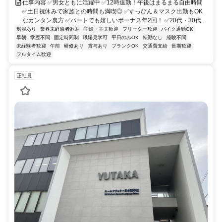
仕事内容 ✅男女ともに活躍中 ✅12時退勤！午後はまるまる自由時間
✅土日祝休みで家族との時間も満喫◎ ✅すっぴん＆マスク出勤もOK
なカンタン裏方 ✅パートでも嬉しいボーナス年2回！ ✅20代・30代...
制服あり
業界未経験者歓迎
主婦・主夫歓迎
フリーター歓迎
バイク通勤OK
早朝
学歴不問
固定時間制
職場見学可
平日のみOK
転勤なし
経験不問
未経験者歓迎
午前
研修あり
賞与あり
ブランクOK
交通費支給
長期歓迎
フルタイム歓迎
正社員