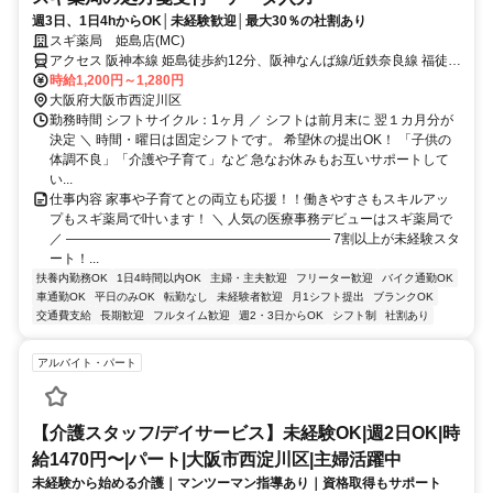
週3日、1日4hからOK│未経験歓迎│最大30％の社割あり
スギ薬局 姫島店(MC)
アクセス 阪神本線 姫島徒歩約12分、阪神なんば線/近鉄奈良線 福徒歩
約11分、阪神本線 千船徒歩約13分
時給1,200円～1,280円
大阪府大阪市西淀川区
勤務時間 シフトサイクル：1ヶ月 ／ シフトは前月末に 翌１カ月分が
決定 ＼ 時間・曜日は固定シフトです。 希望休の提出OK！ 「子供の
体調不良」「介護や子育て」など 急なお休みもお互いサポートして
い...
仕事内容 家事や子育てとの両立も応援！！働きやすさもスキルアッ
プもスギ薬局で叶います！ ＼ 人気の医療事務デビューはスギ薬局で
／ ―――――――――――――――――――― 7割以上が未経験スタ
ート！...
扶養内勤務OK
1日4時間以内OK
主婦・主夫歓迎
フリーター歓迎
バイク通勤OK
車通勤OK
平日のみOK
転勤なし
未経験者歓迎
月1シフト提出
ブランクOK
交通費支給
長期歓迎
フルタイム歓迎
週2・3日からOK
シフト制
社割あり
アルバイト・パート
【介護スタッフ/デイサービス】未経験OK|週2日OK|時
給1470円〜|パート|大阪市西淀川区|主婦活躍中
未経験から始める介護｜マンツーマン指導あり｜資格取得もサポート