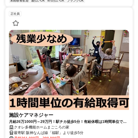
未経験者歓迎
週払いOK
即日払いOK
ブランクOK
正社員
施設ケアマネジャー
月給26万1000円～29万円！駅チカ徒歩5分！有給休暇は1時間単位で取
得OK◆【大阪市西淀川区、福駅、小規模多機能、施設ケアマネジャー、
クオレ多機能ホームまごころの家
正職員】
最寄駅 阪神なんば線「福駅」より徒歩5分