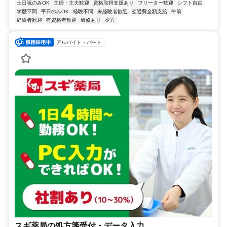
土日祝のみOK
主婦・主夫歓迎
資格取得支援あり
フリーター歓迎
シフト自由
学歴不問
平日のみOK
経験不問
未経験者歓迎
交通費全額支給
午前
経験者歓迎
有資格者歓迎
研修あり
夕方
アルバイト・パート
スギ薬局の処方箋受付・データ入力