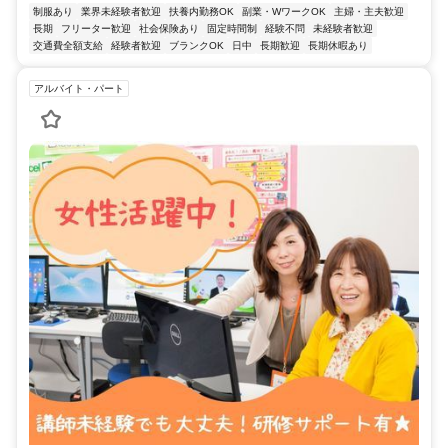
制服あり
業界未経験者歓迎
扶養内勤務OK
副業・WワークOK
主婦・主夫歓迎
長期
フリーター歓迎
社会保険あり
固定時間制
経験不問
未経験者歓迎
交通費全額支給
経験者歓迎
ブランクOK
日中
長期歓迎
長期休暇あり
アルバイト・パート