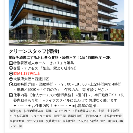
クリーンスタッフ(清掃)
施設を綺麗にするお仕事☆資格・経験不問！1日4時間程度～OK
特別養護老人ホーム せいりょう姫島
交通・アクセス 「姫島」駅より徒歩9分
時給1,177円以上
大阪府大阪市西淀川区
勤務時間詳細 ＜勤務時間＞ ・9：00～18：00 ⭐上記時間内で 4時間
～勤務相談OK ⭐「午前のみ」「午後のみ」等 相談ください
仕事内容 【老人ホームでの清掃業務】 ⭐週3日～、半日勤務OK！ ⭐扶
養内勤務も可能！ ⭐ライフスタイルに合わせて 無理なく働けます！
✦・┈ ・✦ お仕事内容！ ✦・┈ ・✦ ■お部屋の清掃 ...
制服あり
扶養内勤務OK
副業・WワークOK
1日4時間以内OK
主婦・主夫歓迎
60代も応募可
フリーター歓迎
学歴不問
職場見学可
平日のみOK
未経験者歓迎
経験者歓迎
ブランクOK
交通費支給
長期歓迎
フルタイム歓迎
週2・3日からOK
シフト制