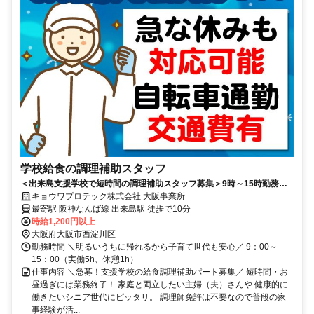
学校給食の調理補助スタッフ
＜出来島支援学校で短時間の調理補助スタッフ募集＞9時～15時勤務／
交通費全額支給／扶養内勤務OK
キョウワプロテック株式会社 大阪事業所
最寄駅 阪神なんば線 出来島駅 徒歩で10分
時給1,200円以上
大阪府大阪市西淀川区
勤務時間 ＼明るいうちに帰れるから子育て世代も安心／ 9：00～
15：00（実働5h、休憩1h）
仕事内容 ＼急募！支援学校の給食調理補助パート募集／ 短時間・お
昼過ぎには業務終了！ 家庭と両立したい主婦（夫）さんや 健康的に
働きたいシニア世代にピッタリ。 調理師免許は不要なので普段の家
事経験が活...