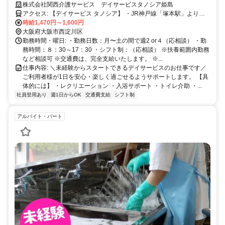
株式会社関西介護サービス デイサービスタノシア姫島
アクセス: 【デイサービス タノシア】 ・JR神戸線「塚本駅」より徒
歩5分 【デイサービス タノシア姫里】 ・阪神本線「姫島駅」より徒
時給1,470円～1,600円
歩4分 【デイサービス タノシア姫島】 ・阪神本線「姫島駅」より徒
大阪府大阪市西淀川区
歩4分 【通勤について】 ・すべて駅チカ（徒歩4〜5分） ・自転車／
勤務時間・曜日: ・勤務日数：月〜土の間で週2 or４（応相談） ・勤
バイク通勤OK ・交通費全額支給 【通いやすいエリア】 西淀川区／淀
務時間：８：30～17：30 ・シフト制：（応相談） ※扶養範囲内勤務
川区／尼崎市などから通勤しているスタッフ多数 「家から近い」
など相談可 ※交通費は、完全支給いたします。 ※...
「通いやすい」で選ばれています
仕事内容: ＼未経験からスタートできるデイサービスのお仕事です／
ご利用者様が1日を安心・楽しく過ごせるようサポートします。 【具
体的には】 ・レクリエーション ・入浴サポート ・トイレ介助 ・...
社員登用あり
週1日からOK
交通費支給
シフト制
アルバイト・パート