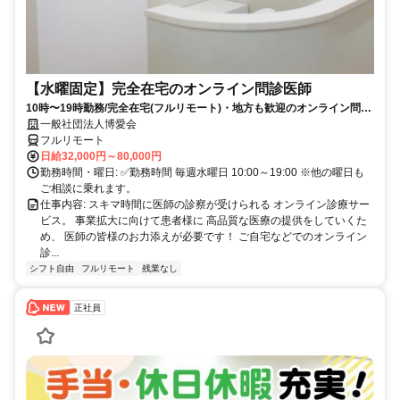
【水曜固定】完全在宅のオンライン問診医師
10時〜19時勤務/完全在宅(フルリモート)・地方も歓迎のオンライン問診
業務
一般社団法人博愛会
フルリモート
日給32,000円～80,000円
勤務時間・曜日: ✅勤務時間 毎週水曜日 10:00～19:00 ※他の曜日も
ご相談に乗れます。
仕事内容: スキマ時間に医師の診察が受けられる オンライン診療サー
ビス。 事業拡大に向けて患者様に 高品質な医療の提供をしていくた
め、 医師の皆様のお力添えが必要です！ ご自宅などでのオンライン
診...
シフト自由
フルリモート
残業なし
正社員