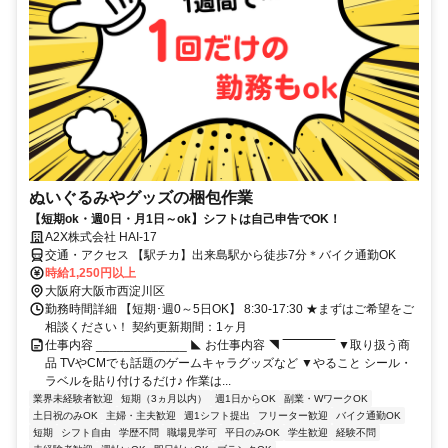
ぬいぐるみやグッズの梱包作業
【短期ok・週0日・月1日～ok】シフトは自己申告でOK！
A2X株式会社 HAI-17
交通・アクセス 【駅チカ】出来島駅から徒歩7分＊バイク通勤OK
時給1,250円以上
大阪府大阪市西淀川区
勤務時間詳細 【短期･週0～5日OK】 8:30-17:30 ★まずはご希望をご
相談ください！ 契約更新期間：1ヶ月
仕事内容 _____________ ◣ お仕事内容 ◥ ‾‾‾‾‾‾‾‾‾‾‾‾‾ ▼取り扱う商
品 TVやCMでも話題のゲームキャラグッズなど ▼やること シール・
ラベルを貼り付けるだけ♪ 作業は...
業界未経験者歓迎
短期（3ヵ月以内）
週1日からOK
副業・WワークOK
土日祝のみOK
主婦・主夫歓迎
週1シフト提出
フリーター歓迎
バイク通勤OK
短期
シフト自由
学歴不問
職場見学可
平日のみOK
学生歓迎
経験不問