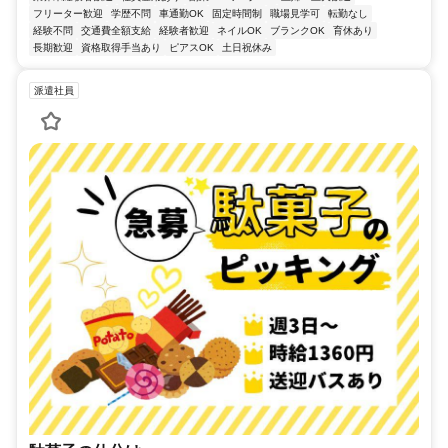
フリーター歓迎
学歴不問
車通勤OK
固定時間制
職場見学可
転勤なし
経験不問
交通費全額支給
経験者歓迎
ネイルOK
ブランクOK
育休あり
長期歓迎
資格取得手当あり
ピアスOK
土日祝休み
派遣社員