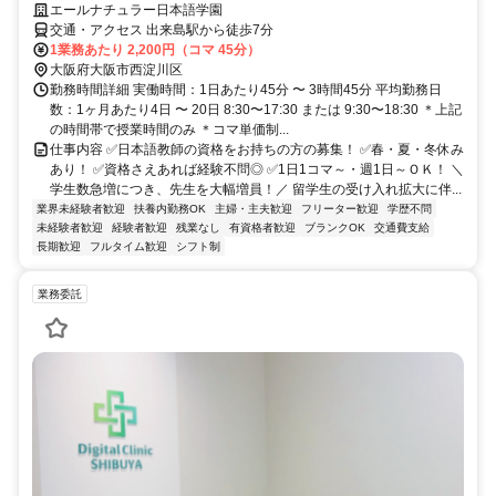
エールナチュラー日本語学園
交通・アクセス 出来島駅から徒歩7分
1業務あたり 2,200円（コマ 45分）
大阪府大阪市西淀川区
勤務時間詳細 実働時間：1日あたり45分 〜 3時間45分 平均勤務日
数：1ヶ月あたり4日 〜 20日 8:30〜17:30 または 9:30〜18:30 ＊上記
の時間帯で授業時間のみ ＊コマ単価制...
仕事内容 ✅日本語教師の資格をお持ちの方の募集！ ✅春・夏・冬休み
あり！ ✅資格さえあれば経験不問◎ ✅1日1コマ～・週1日～ＯＫ！ ＼
学生数急増につき、先生を大幅増員！／ 留学生の受け入れ拡大に伴...
業界未経験者歓迎
扶養内勤務OK
主婦・主夫歓迎
フリーター歓迎
学歴不問
未経験者歓迎
経験者歓迎
残業なし
有資格者歓迎
ブランクOK
交通費支給
長期歓迎
フルタイム歓迎
シフト制
業務委託