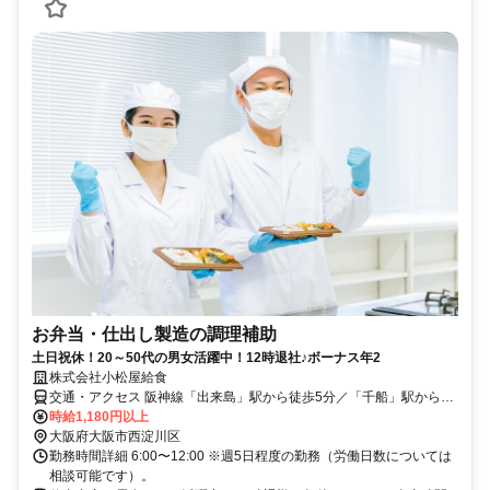
お弁当・仕出し製造の調理補助
土日祝休！20～50代の男女活躍中！12時退社♪ボーナス年2
株式会社小松屋給食
交通・アクセス 阪神線「出来島」駅から徒歩5分／「千船」駅から徒
歩7分
時給1,180円以上
大阪府大阪市西淀川区
勤務時間詳細 6:00〜12:00 ※週5日程度の勤務（労働日数については
相談可能です）。