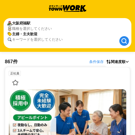
大阪府
大阪府
福駅
福駅
職種を選択してください
主婦・主夫歓迎
主婦・主夫歓迎
キーワードを選択してください
867件
条件保存
関連度順
正社員