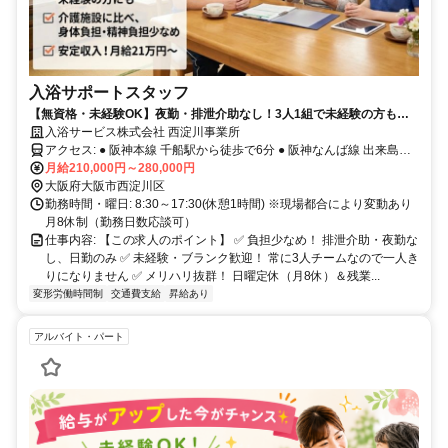
入浴サポートスタッフ
【無資格・未経験OK】夜勤・排泄介助なし！3人1組で未経験の方も安
心！
入浴サービス株式会社 西淀川事業所
アクセス: ● 阪神本線 千船駅から徒歩で6分 ● 阪神なんば線 出来島駅
から徒歩で12分 ● 阪神なんば線 福駅から徒歩で18分
月給210,000円～280,000円
大阪府大阪市西淀川区
勤務時間・曜日: 8:30～17:30(休憩1時間) ※現場都合により変動あり
月8休制（勤務日数応談可）
仕事内容: 【この求人のポイント】 ✅ 負担少なめ！ 排泄介助・夜勤な
し、日勤のみ ✅ 未経験・ブランク歓迎！ 常に3人チームなので一人き
りになりません ✅ メリハリ抜群！ 日曜定休（月8休）＆残業...
変形労働時間制
交通費支給
昇給あり
アルバイト・パート