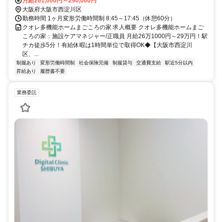
月給261,000円～290,000円
大阪府大阪市西淀川区
勤務時間 1ヶ月変形労働時間制 8:45～17:45（休憩60分）
クオレ多機能ホームまごころの家 求人概要 クオレ多機能ホームまご
ころの家：施設ケアマネジャー/正職員 月給26万1000円～29万円！駅
チカ徒歩5分！有給休暇は1時間単位で取得OK◆【大阪市西淀川
区、...
制服あり
変形労働時間制
社会保険完備
制服貸与
交通費支給
駅近5分以内
昇給あり
履歴書不要
業務委託