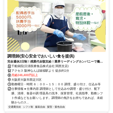
調理師(安心安全でおいしい食を提供)
完全週休2日制！残業代全額支給！業界リーディングカンパニーで働き
ませんか？！
千船病院(日清医療食品株式会社 関西支店)
アクセス 阪神なんば線福駅より 徒歩約1分
月給246,400円以上
大阪府大阪市西淀川区
勤務曜日・時間 ６：００～１５：００ 調理、盛り付け、仕込み等
仕事情報 ● 仕事内容 調理師として仕込みや調理・盛り付け、配下
膳、清掃、食器や調 理器具の洗浄、採算管理、社員指導、勤務シフ
ト作成などをお願 いします。調理師の免許をお持ちであれば、未経
験からのス...
交通費支給
シフト制
服装自由
髪型・髪色自由