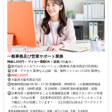
一般事務及び営業サポート業務
時給1,500円～ マイカー通勤OK！送迎バスあり♪
株式会社イシカワコーポレーション(勤務地:大阪市西淀川区西島)
交通・アクセス 阪神なんば線「福」無料シャトルバス10分 阪神なん
ば線「出来島」徒歩20分
時給1,500円
大阪府大阪市西淀川区
勤務時間詳細 08:30～17:30 実働時間：8時間/日 （※勤務時間相談
可） 休憩：1時間 残業：月10時間～20時間 契約更新期間：長期
仕事内容 ☆創業80年をこえる老舗物流企業（東証スタンダード市場
上場）でのお仕事 ・【定着率GOOD】若手からベテランスタッフま
で幅広い方が活躍しています！ ・【土日祝日お休み】ワークライフ
バランス充...
業界未経験者歓迎
社員登用あり
副業・WワークOK
主婦・主夫歓迎