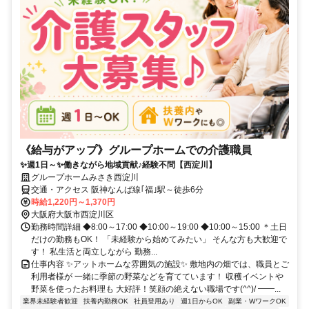
《給与がアップ》グループホームでの介護職員
✨週1日～✨働きながら地域貢献♪経験不問【西淀川】
グループホームみさき西淀川
交通・アクセス 阪神なんば線｢福｣駅～徒歩6分
時給1,220円～1,370円
大阪府大阪市西淀川区
勤務時間詳細 ◆8:00～17:00 ◆10:00～19:00 ◆10:00～15:00 ＊土日
だけの勤務もOK！ 「未経験から始めてみたい」 そんな方も大歓迎で
す！ 私生活と両立しながら 勤務...
仕事内容 ✨アットホームな雰囲気の施設✨ 敷地内の畑では、職員とご
利用者様が 一緒に季節の野菜などを育てています！ 収穫イベントや
野菜を使ったお料理も 大好評！笑顔の絶えない職場です(^^)/ ━━...
業界未経験者歓迎
扶養内勤務OK
社員登用あり
週1日からOK
副業・WワークOK