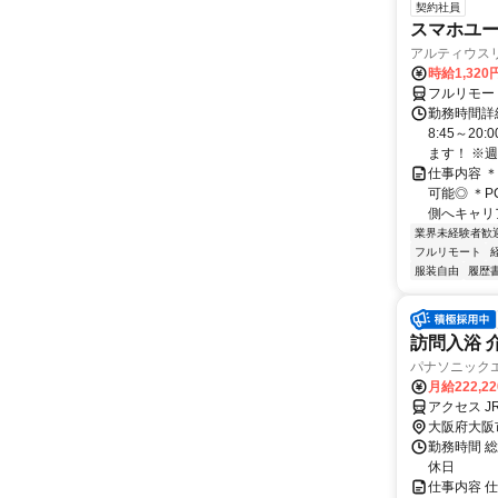
契約社員
スマホユー
アルティウス
時給1,320
フルリモー
勤務時間詳
8:45～2
ます！ ※週
仕事内容 
可能◎ ＊
側へキャリア
業界未経験者歓
フルリモート
服装自由
履歴
訪問入浴 
パナソニック
月給222,2
アクセス 
大阪府大阪
勤務時間 総
休日
仕事内容 