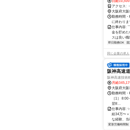
日給10,50
大阪府大阪
勤務時間・曜日
に終わりま
仕事内容:
金を貯めた
スは良い職場
即日勤務OK
固
同じ企業の求人
阪神高速道
阪神高速技術株
月給345,1
大阪府大阪
勤務時間・
［1］ 8:0
翌8:...
仕事内容:
給34万〜
な経験、当社
変形労働時間制