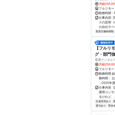
月給250,0
フルリモー
勤務時間・
仕事内容:
スの説明（
の自社サー
変形労働時間制
【フルリモ
グ・部門
電通デジタル
月給250,0
フルリモー
勤務時間 
務時間： [
（2025年
仕事内容 
運用コンサ
るけれど、
社員登用あり
賞与あり
育休