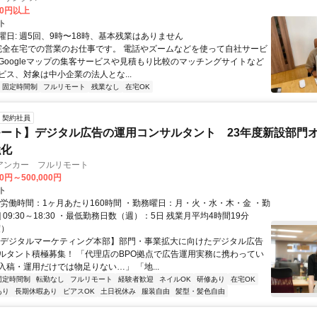
00円以上
ト
曜日: 週5回、9時〜18時、基本残業はありません
 完全在宅での営業のお仕事です。 電話やズームなどを使って自社サービ
Googleマップの集客サービスや見積もり比較のマッチングサイトなど
ビス、対象は中小企業の法人とな...
固定時間制
フルリモート
残業なし
在宅OK
契約社員
ート】デジタル広告の運用コンサルタント 23年度新設部門
強化
アンカー フルリモート
00円～500,000円
ト
総労働時間：1ヶ月あたり160時間 ・勤務曜日：月・火・水・木・金 ・勤
1] 09:30～18:30 ・最低勤務日数（週）：5日 残業月平均4時間19分
度）
【デジタルマーケティング本部】部門・事業拡大に向けたデジタル広告
ルタント積極募集！ 「代理店のBPO拠点で広告運用実務に携わってい
入稿・運用だけでは物足りない…」 「地...
固定時間制
転勤なし
フルリモート
経験者歓迎
ネイルOK
研修あり
在宅OK
あり
長期休暇あり
ピアスOK
土日祝休み
服装自由
髪型・髪色自由