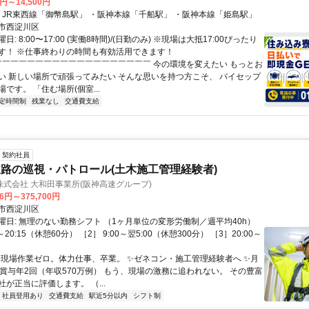
0円～14,500円
アクセス: ・JR東西線「御幣島駅」 ・阪神本線「千船駅」 ・阪神本線「姫島駅」
市西淀川区
: 8:00〜17:00 (実働8時間)/(日勤のみ) ※現場は大抵17:00ぴったり
す！ ※仕事終わりの時間も有効活用できます！
 ￣￣￣￣￣￣￣￣￣￣￣￣￣￣￣￣￣￣￣ 今の環境を変えたい もっとお
い 新しい場所で頑張ってみたい そんな思いを持つ方こそ、 バイセップ
です。 「住む場所(個室...
定時間制
残業なし
交通費支給
契約社員
路の巡視・パトロール(土木施工管理経験者)
式会社 大和田事業所(阪神高速グループ)
76円～375,700円
市西淀川区
曜日: 無理のない勤務シフト （1ヶ月単位の変形労働制／週平均40h）
0～20:15（休憩60分） ［2］ 9:00～翌5:00（休憩300分） ［3］20:00～
 ✨現場作業ゼロ。体力仕事、卒業。 ✨ゼネコン・施工管理経験者へ ✨月
＋賞与年2回（年収570万例） もう、現場の激務に追われない。 その豊富
が正当に評価します。 （...
社員登用あり
交通費支給
駅近5分以内
シフト制