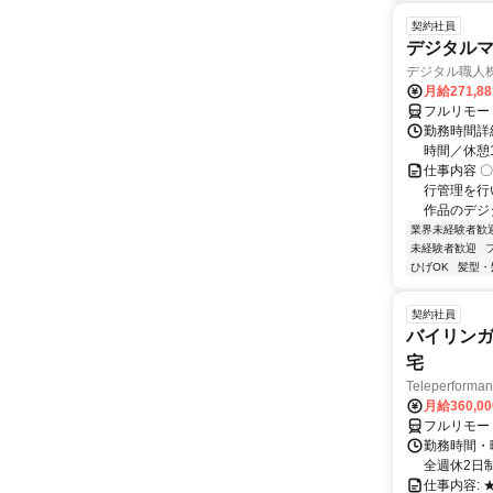
契約社員
デジタル
デジタル職人
月給271,8
フルリモー
勤務時間詳細
時間／休憩
仕事内容 
行管理を行
作品のデジ
業界未経験者歓
未経験者歓迎
ひげOK
髪型・
契約社員
バイリンガ
宅
Teleperfor
月給360,0
フルリモー
勤務時間・曜
全週休2日
仕事内容: