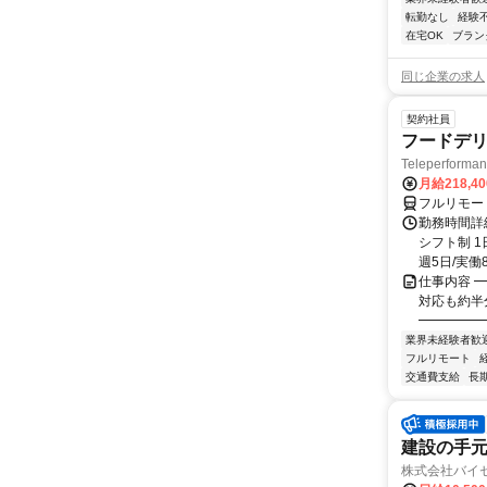
転勤なし
経験
在宅OK
ブラン
同じ企業の求人
契約社員
フードデリ
Teleperform
月給218,4
フルリモー
勤務時間詳細
シフト制 1
週5日/実働8
仕事内容 ━
対応も約半
━━━━━━
業界未経験者歓
フルリモート
交通費支給
長
建設の手
株式会社バイ