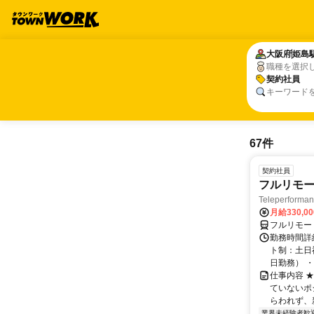
大阪府
大阪府
姫島
姫島
職種を選択
契約社員
契約社員
キーワード
67件
契約社員
フルリモー
Teleperform
月給330,0
フルリモー
勤務時間詳
ト制：土日
日勤務） ・
仕事内容 
ていないポ
らわれず、新
業界未経験者歓