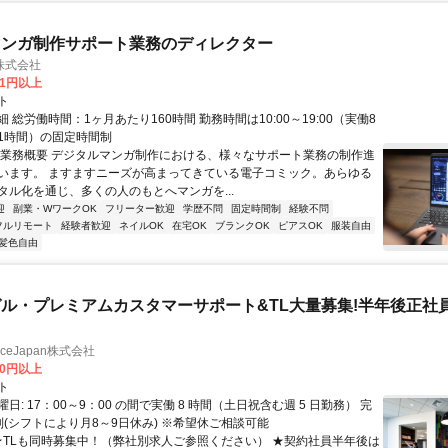
マンガ制作サポート業務のディレクター
株式会社
81円以上
ト
 総労働時間：1ヶ月あたり160時間 勤務時間は10:00～19:00（実働8
1時間）の固定時間制
〇業務概要 デジタルマンガ制作における、様々なサポート業務の制作進
います。 ますますニーズが高まってきている電子コミック。あらゆる
タル化を通じ、多くの人のもとへマンガを...
迎
副業・WワークOK
フリーター歓迎
学歴不問
固定時間制
経験不問
フルリモート
経験者歓迎
ネイルOK
在宅OK
ブランクOK
ピアスOK
服装自由
髪色自由
ル・プレミアムカスタマーサポート&TL大量募集!半年後正社
manceJapan株式会社
00円以上
ト
日: 17：00～9：00 の間で実働 8 時間（土日祝含む週 5 日勤務） 完
制(シフトにより月8～9日休み) ※希望休ご相談可能
 ★TLも同時募集中！（弊社別求人ご参照ください） ★契約社員半年後は