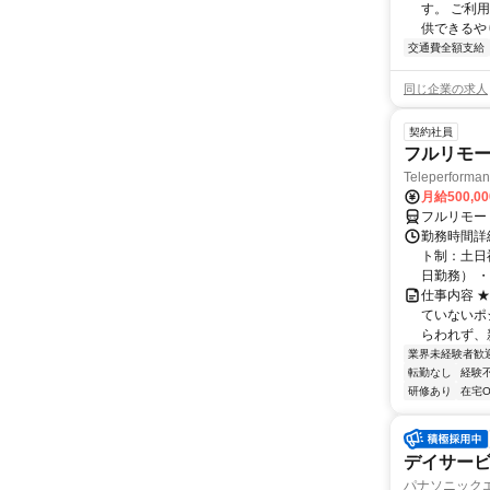
す。 ご利
供できるや
交通費全額支給
同じ企業の求人
契約社員
フルリモー
Teleperform
月給500,0
フルリモー
勤務時間詳
ト制：土日
日勤務） ・
仕事内容 
ていないポ
らわれず、新
業界未経験者歓
転勤なし
経験
研修あり
在宅O
デイサービス
パナソニック