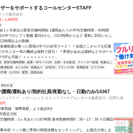
ザーをサポートするコールセンターSTAFF
リンク株式会社
円～1,400円
ト
細 1ヶ月単位の変形労働時間制 1週間あたりの平均労働時間：40時間
0:00の中でのシフト勤務 週3日から、1日2時間からなど 柔軟に対応いたし
12時間以上の勤務...
＊各種制度が整った環境の中での在宅ワーク！ ＊全国どこからでも応募
PCやモニター等の機材は無料で貸与！ ＊希望があれば講師などサポート
UPも可能！ ＝＝＝＝＝＝＝＝＝...
迎
変形労働時間制
副業・WワークOK
主婦・主夫歓迎
フリーター歓迎
転勤なし
経験者歓迎
ネイルOK
研修あり
在宅OK
ブランクOK
長期歓迎
ピアスOK
書不要
ひげOK
髪型・髪色自由
契約社員
介護職/運転あり/契約社員/夜勤なし・日勤のみ/14367
エイジフリー パナソニック エイジフリーケアセンター大阪西淀川・訪問入浴
20円
JR東西線「御幣島駅」より徒歩9分
市西淀川区
労働時間：1ヶ月あたり167時間 基本勤務時間8：30～17：30 ※日曜定
仕事内容 ベッド横に専用の簡易浴槽をセッティングし、お風呂介助しま