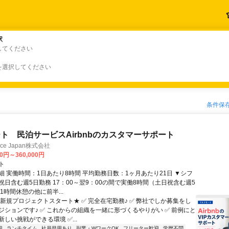
駅
駅
してください
を選択してください
条件保
ト 民泊サービスAirbnbのカスタマーサポート
ance Japan株式会社
00円～360,000円
ト
細 実働時間：1日あたり8時間 平均勤務日数：1ヶ月あたり21日 ▼シフ
祝日含む週5日勤務 17：00～翌9：00の間で実働8時間（土日祝含む週5
1時間休憩の他に前半...
★新規プロジェクトスタート★ ✅ 完全在宅勤務♪ ✅ 弊社でしか募集をし
ジションです♪ ✅ これからの組織を一緒に形づくるやりがい ✅ 前例にと
しい挑戦ができる環境 ✅...
迎
ランチタイム
社員登用あり
副業・WワークOK
フリーター歓迎
学歴不問