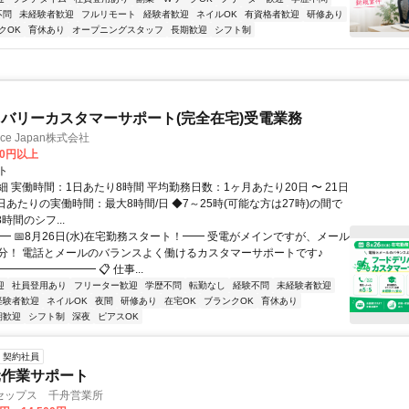
不問
未経験者歓迎
フルリモート
経験者歓迎
ネイルOK
有資格者歓迎
研修あり
クOK
育休あり
オープニングスタッフ
長期歓迎
シフト制
バリーカスタマーサポート(完全在宅)受電業務
ance Japan株式会社
00円以上
ト
 実働時間：1日あたり8時間 平均勤務日数：1ヶ月あたり20日 〜 21日
日あたりの実働時間：最大8時間/日 ◆7～25時(可能な方は27時)の間で
時間のシフ...
━ 📅8月26日(水)在宅勤務スタート！━━ 受電がメインですが、メール
分！ 電話とメールのバランスよく働けるカスタマーサポートです♪
━━━━━━━━ 📋 仕事...
迎
社員登用あり
フリーター歓迎
学歴不問
転勤なし
経験不問
未経験者歓迎
経験者歓迎
ネイルOK
夜間
研修あり
在宅OK
ブランクOK
育休あり
期歓迎
シフト制
深夜
ピアスOK
契約社員
元作業サポート
セップス 千舟営業所