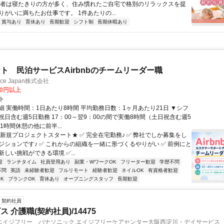
用者は寝たきりの方が多く、住み慣れたご自宅で格別のリラックスを提
りがいに満ちたお仕事です。 1件あたりの...
賞与あり
育休あり
長期歓迎
シフト制
長期休暇あり
ト 民泊サービスAirbnbのチームリーダー職
ance Japan株式会社
00円以上
ト
細 実働時間：1日あたり8時間 平均勤務日数：1ヶ月あたり21日 ▼シフ
祝日含む週5日勤務 17：00～翌9：00の間で実働8時間（土日祝含む週5
1時間休憩の他に前半...
★新規プロジェクトスタート★ ✅ 完全在宅勤務♪ ✅ 弊社でしか募集をし
ジションです♪ ✅ これからの組織を一緒に形づくるやりがい ✅ 前例にと
しい挑戦ができる環境 ✅...
迎
ランチタイム
社員登用あり
副業・WワークOK
フリーター歓迎
学歴不問
不問
英語
未経験者歓迎
フルリモート
経験者歓迎
ネイルOK
有資格者歓迎
K
ブランクOK
育休あり
オープニングスタッフ
長期歓迎
契約社員
 介護職(契約社員)/14475
エイジフリー パナソニック エイジフリーケアセンター大阪西淀川・デイサービス