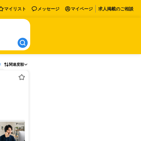
マイリスト
メッセージ
マイページ
求人掲載のご相談
存
関連度順