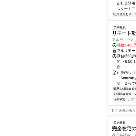
正社員登用
スタートア
社員登用あり
契約社員
リモート勤
アルティウス
時給1,400
フルリモー
勤務時間詳細
間 ・6:50
所...
仕事内容 
「Amazo
請け負ってい
業界未経験者歓
未経験者歓迎
長期歓迎
シフ
同じ企業の求人
契約社員
完全在宅の
株式会社ネッ