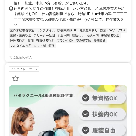
給）、別途、休息15分（有給）がございます。
仕事内容 ＼深夜の時間を有効活用したい方必見！／ 単純作業のため
未経験でもOK！ 社内資格制度でさらに時給UP！ ■仕事内容 ￣￣￣￣
￣￣ 請求書や支払明細書の作成・発送を行う会社にて、軽作業スタ
ッ...
業界未経験者歓迎
ランチタイム
扶養内勤務OK
社員登用あり
副業・WワークOK
主婦・主夫歓迎
フリーター歓迎
学歴不問
転勤なし
経験不問
未経験者歓迎
経験者歓迎
夜間
有資格者歓迎
ブランクOK
交通費支給
長期歓迎
フルタイム歓迎
シフト制
深夜
同じ企業の求人
アルバイト・パート