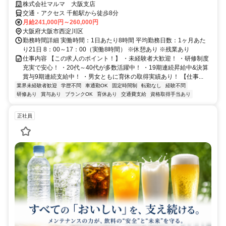
株式会社マルマ 大阪支店
交通・アクセス 千船駅から徒歩8分
月給241,000円～260,000円
大阪府大阪市西淀川区
勤務時間詳細 実働時間：1日あたり8時間 平均勤務日数：1ヶ月あた
り21日 8：00～17：00（実働8時間） ※休憩あり ※残業あり
仕事内容 【この求人のポイント！】 ・未経験者大歓迎！ ・研修制度
充実で安心！ ・20代～40代が多数活躍中！ ・19期連続昇給中&決算
賞与9期連続支給中！ ・男女ともに育休の取得実績あり！ 【仕事...
業界未経験者歓迎
学歴不問
車通勤OK
固定時間制
転勤なし
経験不問
研修あり
賞与あり
ブランクOK
育休あり
交通費支給
資格取得手当あり
正社員