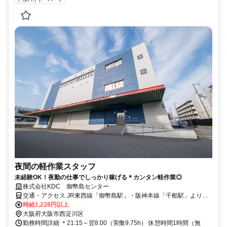
夜間の軽作業スタッフ
未経験OK！夜勤の仕事でしっかり稼げる＊カンタン軽作業◎
株式会社KDC 御幣島センター
交通・アクセス JR東西線「御幣島駅」・阪神本線「千船駅」より徒
歩9分
時給1,228円以上
大阪府大阪市西淀川区
勤務時間詳細 ＊21:15～翌8:00（実働9.75h） 休憩時間1時間（無