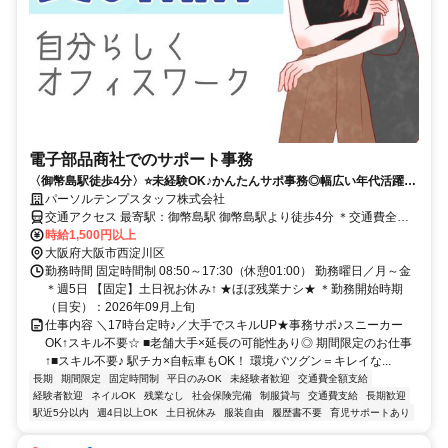
電子部品商社でのサポート事務
〈御幣島駅徒歩4分〉⭐️未経験OK♪かんたんサポ事務◎幅広い年代活躍中
★定時ピタ退社◎
パーソルテンプスタッフ株式会社
交通アクセス 最寄駅：御幣島駅 御幣島駅より徒歩4分 ＊交通費全額
支給
時給1,500円以上
大阪府大阪市西淀川区
勤務時間 固定時間制 08:50～17:30（休憩01:00） 勤務曜日／月～金
＊週5日 【固定】土日祝お休み↑ ★ほぼ残業ナシ★ ＊勤務開始時期
（目安）：2026年09月上旬
仕事内容 ＼17時台定時♪／大手でスキルUP★事務サポ♪スニーカー
OK↑スキル不要☆ ■老舗大手×延長の可能性あり◎ 期間限定のお仕事
↑■スキル不要♪ 駅チカ×自転車もOK！ 環境バツグン＝キレイな...
長期
期間限定
固定時間制
平日のみOK
未経験者歓迎
交通費全額支給
経験者歓迎
ネイルOK
残業なし
社会保険完備
制服貸与
交通費支給
長期歓迎
駅近5分以内
週4日以上OK
土日祝休み
服装自由
履歴書不要
育児サポートあり