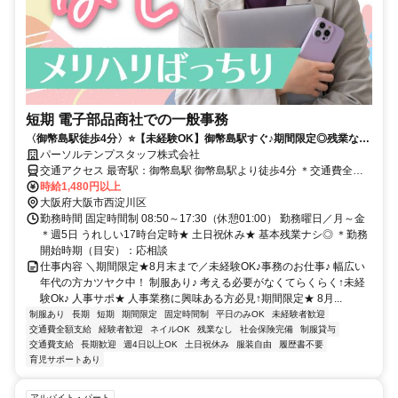
短期 電子部品商社での一般事務
〈御幣島駅徒歩4分〉⭐️【未経験OK】御幣島駅すぐ♪期間限定◎残業なし
〇17時台定時☆
パーソルテンプスタッフ株式会社
交通アクセス 最寄駅：御幣島駅 御幣島駅より徒歩4分 ＊交通費全額
支給
時給1,480円以上
大阪府大阪市西淀川区
勤務時間 固定時間制 08:50～17:30（休憩01:00） 勤務曜日／月～金
＊週5日 うれしい17時台定時★ 土日祝休み★ 基本残業ナシ◎ ＊勤務
開始時期（目安）：応相談
仕事内容 ＼期間限定★8月末まで／未経験OK♪事務のお仕事♪ 幅広い
年代の方カツヤク中！ 制服あり♪ 考える必要がなくてらくらく↑未経
験Ok♪ 人事サポ★ 人事業務に興味ある方必見↑期間限定★ 8月...
制服あり
長期
短期
期間限定
固定時間制
平日のみOK
未経験者歓迎
交通費全額支給
経験者歓迎
ネイルOK
残業なし
社会保険完備
制服貸与
交通費支給
長期歓迎
週4日以上OK
土日祝休み
服装自由
履歴書不要
育児サポートあり
アルバイト・パート