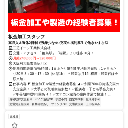
板金加工スタッフ
高収入＆週休2日制で残業少なめ♪充実の福利厚生で働きやすさ◎
三芝イーシ工業株式会社
交通・アクセス 「 姫島駅」「福駅」より徒歩10分！
月給240,000円～320,000円
大阪府大阪市西淀川区
勤務時間詳細 実働時間：1日あたり8時間 平均勤務日数：1ヶ月あた
り20日 8：30～17：30（休憩1h） ＊残業は月15h程度（残業代は全
額支給）
仕事内容 ◤ 板金加工や製造の経験者募集 ◢ ✅創業70年◎待遇充実の
安定企業！ ✅大手との取引実績多数！ ✅配偶者・子ども手当充実！
✅年長期休暇年3回あり！ ✅エアコン完備の室内作業で快適！ ...
資格取得支援あり
バイク通勤OK
学歴不問
固定時間制
職場見学可
交通費全額支給
食費補助あり
ブランクOK
交通費支給
土日祝休み
正社員