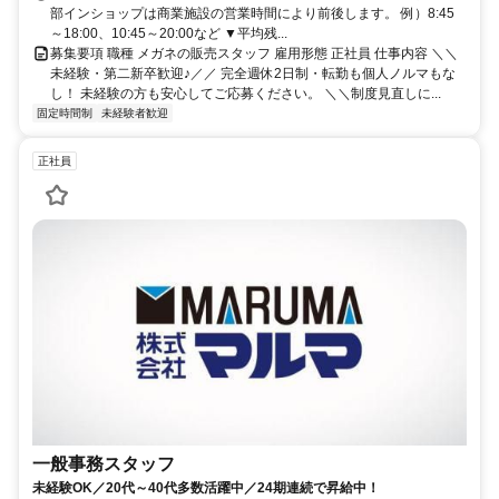
部インショップは商業施設の営業時間により前後します。 例）8:45
～18:00、10:45～20:00など ▼平均残...
募集要項 職種 メガネの販売スタッフ 雇用形態 正社員 仕事内容 ＼＼
未経験・第二新卒歓迎♪／／ 完全週休2日制・転勤も個人ノルマもな
し！ 未経験の方も安心してご応募ください。 ＼＼制度見直しに...
固定時間制
未経験者歓迎
正社員
一般事務スタッフ
未経験OK／20代～40代多数活躍中／24期連続で昇給中！