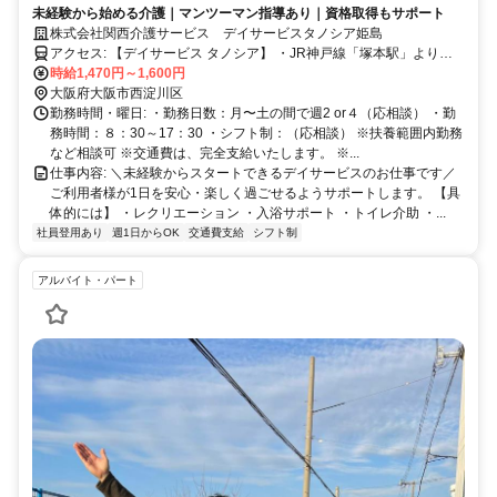
未経験から始める介護｜マンツーマン指導あり｜資格取得もサポート
株式会社関西介護サービス デイサービスタノシア姫島
アクセス: 【デイサービス タノシア】 ・JR神戸線「塚本駅」より徒
歩5分 【デイサービス タノシア姫里】 ・阪神本線「姫島駅」より徒
時給1,470円～1,600円
歩4分 【デイサービス タノシア姫島】 ・阪神本線「姫島駅」より徒
大阪府大阪市西淀川区
歩4分 【通勤について】 ・すべて駅チカ（徒歩4〜5分） ・自転車／
勤務時間・曜日: ・勤務日数：月〜土の間で週2 or４（応相談） ・勤
バイク通勤OK ・交通費全額支給 【通いやすいエリア】 西淀川区／淀
務時間：８：30～17：30 ・シフト制：（応相談） ※扶養範囲内勤務
川区／尼崎市などから通勤しているスタッフ多数 「家から近い」
など相談可 ※交通費は、完全支給いたします。 ※...
「通いやすい」で選ばれています
仕事内容: ＼未経験からスタートできるデイサービスのお仕事です／
ご利用者様が1日を安心・楽しく過ごせるようサポートします。 【具
体的には】 ・レクリエーション ・入浴サポート ・トイレ介助 ・...
社員登用あり
週1日からOK
交通費支給
シフト制
アルバイト・パート