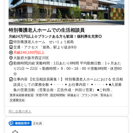
特別養護老人ホームでの生活相談員
月給24万円以上☆ブランクある方も歓迎！福利厚生充実◎
特別養護老人ホーム せいりょう姫島
交通・アクセス 「姫島」駅より徒歩9分
月給240,100円以上
大阪府大阪市西淀川区
勤務時間詳細 実働時間：1日あたり8時間 平均勤務日数：1ヶ月あた
り21日 〜 22日 ＜勤務時間＞ 9：00～18：00 ※実働8時間・休憩60
分
仕事内容 【生活相談員募集！】 特別養護老人ホームにおける 生活相
談員としての業務全般 ✦・┈ ・✦ お仕事内容！ ✦・┈ ・✦ ■入居募
集の営業活動 （営業企画・広告作成・外回り営業） ■ご利用...
業界未経験者歓迎
学歴不問
固定時間制
研修あり
ブランクOK
育休あり
交通費支給
同じ企業の求人
正社員