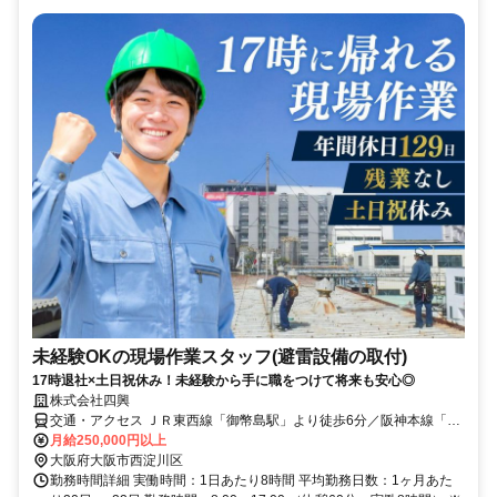
未経験OKの現場作業スタッフ(避雷設備の取付)
17時退社×土日祝休み！未経験から手に職をつけて将来も安心◎
株式会社四興
交通・アクセス ＪＲ東西線「御幣島駅」より徒歩6分／阪神本線「千
船駅」より徒歩10分
月給250,000円以上
大阪府大阪市西淀川区
勤務時間詳細 実働時間：1日あたり8時間 平均勤務日数：1ヶ月あた