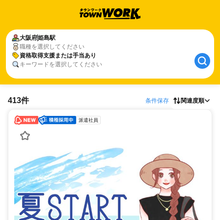
大阪府
姫島駅
職種を選択してください
資格取得支援または手当あり
キーワードを選択してください
413件
条件保存
関連度順
派遣社員