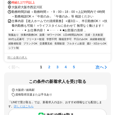
時給1,177円以上
大阪府大阪市西淀川区
勤務時間詳細 ＜勤務時間＞ ・9：00～18：00 ⭐上記時間内で 4時間
～勤務相談OK ⭐「午前のみ」「午後のみ」等 相談ください
仕事内容 【老人ホームでの清掃業務】 ⭐週3日～、半日勤務OK！ ⭐扶
養内勤務も可能！ ⭐ライフスタイルに合わせて 無理なく働けます！
✦・┈ ・✦ お仕事内容！ ✦・┈ ・✦ ■お部屋の清掃 ...
制服あり
扶養内勤務OK
副業・WワークOK
1日4時間以内OK
主婦・主夫歓迎
60代も応募可
フリーター歓迎
学歴不問
職場見学可
平日のみOK
未経験者歓迎
経験者歓迎
ブランクOK
交通費支給
長期歓迎
フルタイム歓迎
週2・3日からOK
シフト制
同じ企業の求人
前へ
次へ
1
2
3
4
5
この条件の新着求人を受け取る
大阪府 / 姫島駅
資格取得支援または手当あり
「LINEで受け取る」では、新着求人のほか、おすすめ情報なども配信しま
す。
詳しくはこちら