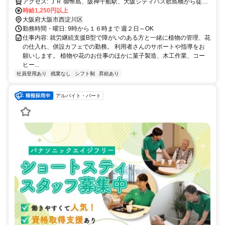
アクセス: ＪＲ 御幣島、阪神千船駅、大阪シティバス歌島橋から徒歩
で通勤可能
時給1,250円以上
大阪府大阪市西淀川区
勤務時間・曜日: 9時から１６時まで 週２日～OK
仕事内容: 就労継続支援B型で障がいのある方と一緒に植物の管理、花
の仕入れ、併設カフェでの勤務。 利用者さんのサポートや指導をお
願いします。 植物や花のお仕事のほかに菓子製造、木工作業、コー
ヒー...
社員登用あり
残業なし
シフト制
昇給あり
アルバイト・パート