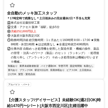
全自動のメッキ加工スタッフ
＊17時定時で残業なし＊土日祝休みの完全週休2日＊手当も充実
株式会社近藤技研工業
交通・アクセス 阪神「福駅」徒歩5分
月給252,000円以上
大阪府大阪市西淀川区
勤務時間詳細 総労働時間：1ヶ月あたり160時間 8:00～17:00 ★実働
8時間・休憩1時間 ★ほぼ残業なし ★全週定時就労40時間内
仕事内容 自動めっき処理機を使用した製造作業 ・機械の操作、薬品
の管理 ・治具へのワーク（製品）のセット（ラッキング） ・処理後
の取り外し（アンラッキング） ※めっき処理自体は機械が行います
※機械...
制服あり
業界未経験者歓迎
バイク通勤OK
学歴不問
固定時間制
転勤なし
賞与あり
ブランクOK
駅近5分以内
長期休暇あり
ピアスOK
土日祝休み
ひげOK
髪型・髪色自由
アルバイト・パート
【介護スタッフ/デイサービス】未経験OK|週2日OK|時
給1470円〜|パート|大阪市西淀川区|主婦活躍中