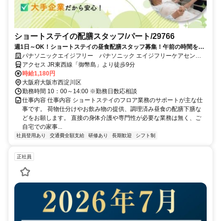
ショートステイの配膳スタッフ/パート/29766
週1日～OK！ショートステイの昼食配膳スタッフ募集！午前の時間を活
用して現場をサポートいただけませんか。ご家族の介護でお悩みの方、
パナソニックエイジフリー パナソニック エイジフリーケアセンタ
ご両親の介護が落ち着かれた方、 介護に関心がある方も大歓迎です。
ー大阪西淀川・ショートステイ
アクセス JR東西線「御幣島」より徒歩9分
時給1,180円
大阪府大阪市西淀川区
勤務時間 10：00～14:00 ※勤務日数応相談
仕事内容 仕事内容 ショートステイのフロア業務のサポートが主な仕
事です。 荷物仕分けやお飲み物の提供、調理済み昼食の配膳下膳な
どをお願します。 直接の身体介護や専門性が必要な業務は無く、ご
自宅での家事...
社員登用あり
交通費全額支給
研修あり
長期歓迎
シフト制
正社員