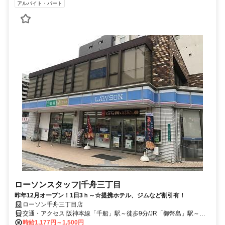
アルバイト・パート
ローソンスタッフ|千舟三丁目
昨年12月オープン！1日3ｈ～☆提携ホテル、ジムなど割引有！
ローソン千舟三丁目店
交通・アクセス 阪神本線「千船」駅～徒歩9分/JR「御幣島」駅～徒
歩13分
時給1,177円～1,500円