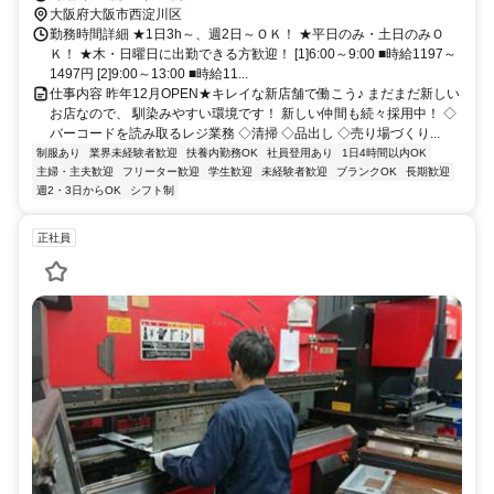
大阪府大阪市西淀川区
勤務時間詳細 ★1日3h～、週2日～ＯＫ！ ★平日のみ・土日のみＯ
Ｋ！ ★木・日曜日に出勤できる方歓迎！ [1]6:00～9:00 ■時給1197～
1497円 [2]9:00～13:00 ■時給11...
仕事内容 昨年12月OPEN★キレイな新店舗で働こう♪ まだまだ新しい
お店なので、 馴染みやすい環境です！ 新しい仲間も続々採用中！ ◇
バーコードを読み取るレジ業務 ◇清掃 ◇品出し ◇売り場づくり...
制服あり
業界未経験者歓迎
扶養内勤務OK
社員登用あり
1日4時間以内OK
主婦・主夫歓迎
フリーター歓迎
学生歓迎
未経験者歓迎
ブランクOK
長期歓迎
週2・3日からOK
シフト制
正社員