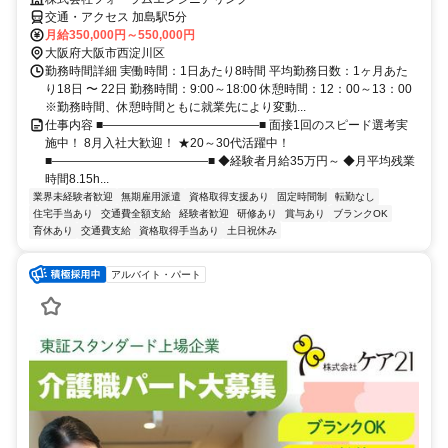
交通・アクセス 加島駅5分
月給350,000円～550,000円
大阪府大阪市西淀川区
勤務時間詳細 実働時間：1日あたり8時間 平均勤務日数：1ヶ月あた
り18日 〜 22日 勤務時間：9:00～18:00 休憩時間：12：00～13：00
※勤務時間、休憩時間ともに就業先により変動...
仕事内容 ■―――――――――――――■ 面接1回のスピード選考実
施中！ 8月入社大歓迎！ ★20～30代活躍中！
■―――――――――――――■ ◆経験者月給35万円～ ◆月平均残業
時間8.15h...
業界未経験者歓迎
無期雇用派遣
資格取得支援あり
固定時間制
転勤なし
住宅手当あり
交通費全額支給
経験者歓迎
研修あり
賞与あり
ブランクOK
育休あり
交通費支給
資格取得手当あり
土日祝休み
アルバイト・パート