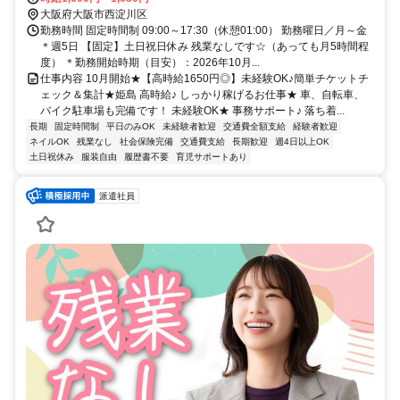
大阪府大阪市西淀川区
勤務時間 固定時間制 09:00～17:30（休憩01:00） 勤務曜日／月～金
＊週5日 【固定】土日祝日休み 残業なしです☆（あっても月5時間程
度） ＊勤務開始時期（目安）：2026年10月...
仕事内容 10月開始★【高時給1650円◎】未経験OK♪簡単チケットチ
ェック＆集計★姫島 高時給♪ しっかり稼げるお仕事★ 車、自転車、
バイク駐車場も完備です！ 未経験OK★ 事務サポート♪ 落ち着...
長期
固定時間制
平日のみOK
未経験者歓迎
交通費全額支給
経験者歓迎
ネイルOK
残業なし
社会保険完備
交通費支給
長期歓迎
週4日以上OK
土日祝休み
服装自由
履歴書不要
育児サポートあり
派遣社員