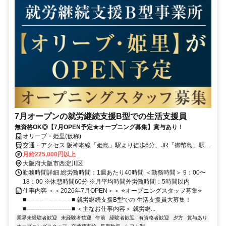
7月オープンの就労継続支援B型での生活支援員
無資格OK◎【7月OPEN予定★オープニング募集】賞与あり！
オリーブ・姫里(仮称)
交通・アクセス 阪神本線「姫島」駅より徒歩6分、JR「御幣島」駅よ
り徒歩15分、JR「塚本」駅より徒歩16分
月給225,000円以上
大阪府大阪市西淀川区
勤務時間詳細 総労働時間：1週あたり40時間 ＜勤務時間＞ 9：00〜
18：00 ※休憩時間60分 ※月平均時間外労働時間：5時間以内
仕事内容 ＜＜2026年7月OPEN＞＞ ⭐オープニングスタッフ募集⭐
■──────────■ 就労継続支援B型での 生活支援員大募集！
■──────────■ ＜主なお仕事内容＞ 就労継...
業界未経験者歓迎
未経験者歓迎
午前
経験者歓迎
有資格者歓迎
夕方
賞与あり