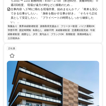
り20日 〜 22日 勤務時間：8:00～17:00 （休憩60分、実働8時間） ※
週2回程度、 現場が遠方の時などに移動のため ...
仕事内容 ＼17時に帰れる現場作業、始めませんか？／ 「将来も安心
できる仕事がしたい」 「身体を動かす仕事が好き」 「そろそろ正社
員として安定したい」 「プライベートの時間もしっかり確保した
い」 ...
制服あり
業界未経験者歓迎
資格取得支援あり
フリーター歓迎
バイク通勤OK
学歴不問
固定時間制
転勤なし
経験不問
未経験者歓迎
交通費全額支給
午前
経験者歓迎
残業なし
夕方
賞与あり
ブランクOK
長期歓迎
長期休暇あり
土日祝休み
正社員