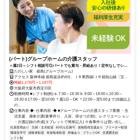
(パート)グループホームの介護スタッフ
＜週2日～シフト相談可◎パートでも賞与・昇給あり！定年なしでシニ
アも活躍中＞東証スタンダード上場企業だから安心。少人数制で一人ひ
たのしい家 姫島(グループホーム)
とりに寄り添えるグループホーム
アクセス 阪神本線 姫島徒歩約4分、ＪＲ東西線/ＪＲ福知山線〔宝塚
線〕 御幣島8a口徒歩約8分、ＪＲ東海道本線 塚本西口徒歩約19分 阪
時給1,179円～1,187円
神本線「姫島」駅から徒歩約4分
大阪府大阪市西淀川区
勤務時間 ■シフト制(例) a. 7:30～16:30 b. 9:00～18:00 c.10:30～
19:30 d.17:00～翌10:00 ＊週1日～OK ＊22:00～翌5:00まで18歳以上
の...
仕事内容 ◆- 仕事内容 -◆ ■グループホームの介護スタッフ業務 ・生
活支援、身体介護(食事作り、入浴、排せつ介助)、レクリエーション
・介護記録の作成(タブレットで簡単記入) ※食事作りは買い出し...
社員登用あり
主婦・主夫歓迎
60代も応募可
資格取得支援あり
フリーター歓迎
職場見学可
経験者歓迎
有資格者歓迎
研修あり
ブランクOK
交通費支給
シフト制