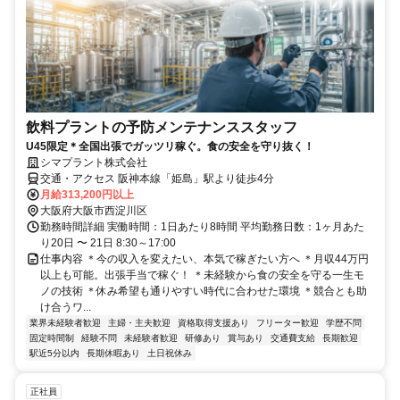
飲料プラントの予防メンテナンススタッフ
U45限定＊全国出張でガッツリ稼ぐ。食の安全を守り抜く！
シマプラント株式会社
交通・アクセス 阪神本線「姫島」駅より徒歩4分
月給313,200円以上
大阪府大阪市西淀川区
勤務時間詳細 実働時間：1日あたり8時間 平均勤務日数：1ヶ月あた
り20日 〜 21日 8:30～17:00
仕事内容 ＊今の収入を変えたい、本気で稼ぎたい方へ ＊月収44万円
以上も可能。出張手当で稼ぐ！ ＊未経験から食の安全を守る一生モ
ノの技術 ＊休み希望も通りやすい時代に合わせた環境 ＊競合とも助
け合うワ...
業界未経験者歓迎
主婦・主夫歓迎
資格取得支援あり
フリーター歓迎
学歴不問
固定時間制
経験不問
未経験者歓迎
研修あり
賞与あり
交通費支給
長期歓迎
駅近5分以内
長期休暇あり
土日祝休み
正社員