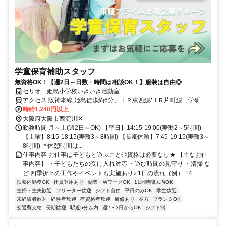
学童保育補助スタッフ
無資格OK！【週2日～日数・時間は相談OK！】服装は自由◎
セリオ 姫島小学校いきいき活動室
アクセス 阪神本線 姫島徒歩約6分、ＪＲ東西線/ＪＲ片町線〔学研都
市線〕 御幣島8a口徒歩約16分、阪神なんば線/近鉄奈良線 福徒歩約
時給1,240円以上
17分
大阪府大阪市西淀川区
勤務時間 月～土(週2日～OK) 【平日】14:15-19:00(実働2～5時間)
【土曜】8:15-18:15(実働3～8時間) 【長期休暇】7:45-19:15(実働3～
8時間) ＊休憩時間は...
仕事内容 お仕事は子どもと遊ぶこと◎資格は必要なし★ 【主なお仕
事内容】 ・子どもたちの受け入れ対応 ・遊び時間の見守り ・清掃 な
ど 四季折々の工作やイベントも実施あり♪ 1日の流れ（例） 14:...
扶養内勤務OK
社員登用あり
副業・WワークOK
1日4時間以内OK
主婦・主夫歓迎
フリーター歓迎
シフト自由
平日のみOK
学生歓迎
未経験者歓迎
経験者歓迎
有資格者歓迎
研修あり
夕方
ブランクOK
交通費支給
長期歓迎
駅近5分以内
週2・3日からOK
シフト制