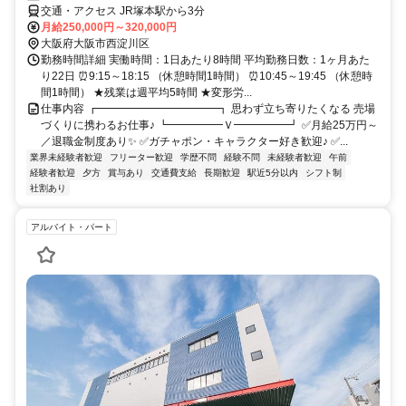
交通・アクセス JR塚本駅から3分
月給250,000円～320,000円
大阪府大阪市西淀川区
勤務時間詳細 実働時間：1日あたり8時間 平均勤務日数：1ヶ月あた
り22日 ⏰9:15～18:15 （休憩時間1時間） ⏰10:45～19:45 （休憩時
間1時間） ★残業は週平均5時間 ★変形労...
仕事内容 ┏━━━━━━━━━━━┓ 思わず立ち寄りたくなる 売場
づくりに携わるお仕事♪ ┗━━━━━Ｖ━━━━━┛ ✅月給25万円～
／退職金制度あり✨ ✅ガチャポン・キャラクター好き歓迎♪ ✅...
業界未経験者歓迎
フリーター歓迎
学歴不問
経験不問
未経験者歓迎
午前
経験者歓迎
夕方
賞与あり
交通費支給
長期歓迎
駅近5分以内
シフト制
社割あり
アルバイト・パート