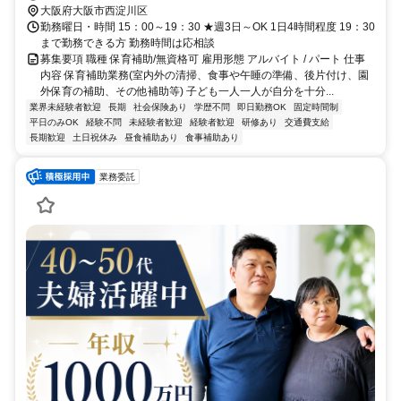
大阪府大阪市西淀川区
勤務曜日・時間 15：00～19：30 ★週3日～OK 1日4時間程度 19：30
まで勤務できる方 勤務時間は応相談
募集要項 職種 保育補助/無資格可 雇用形態 アルバイト / パート 仕事
内容 保育補助業務(室内外の清掃、食事や午睡の準備、後片付け、園
外保育の補助、その他補助等) 子ども一人一人が自分を十分...
業界未経験者歓迎
長期
社会保険あり
学歴不問
即日勤務OK
固定時間制
平日のみOK
経験不問
未経験者歓迎
経験者歓迎
研修あり
交通費支給
長期歓迎
土日祝休み
昼食補助あり
食事補助あり
業務委託