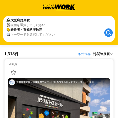
大阪府
姫島駅
職種を選択してください
経験者・有資格者歓迎
キーワードを選択してください
1,318件
条件保存
関連度順
正社員