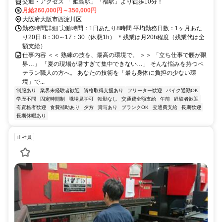
交通・アクセス 「 姫島駅」「福駅」より徒歩10分！
月給260,000円～350,000円
大阪府大阪市西淀川区
勤務時間詳細 実働時間：1日あたり8時間 平均勤務日数：1ヶ月あた
り20日 8：30～17：30（休憩1h） ＊残業は月20h程度（残業代は全
額支給）
仕事内容 ＜＜ 熟練の技を、最高の環境で。 ＞＞ 「立ち仕事で腰が限
界…」 「夏の現場が暑すぎて集中できない…」 そんな悩みを持つベ
テラン職人の方へ。 あなたの技術を「最も身体に負担の少ない環
境」で...
制服あり
業界未経験者歓迎
資格取得支援あり
フリーター歓迎
バイク通勤OK
学歴不問
固定時間制
職場見学可
転勤なし
交通費全額支給
午前
経験者歓迎
有資格者歓迎
食費補助あり
夕方
賞与あり
ブランクOK
交通費支給
長期歓迎
長期休暇あり
正社員