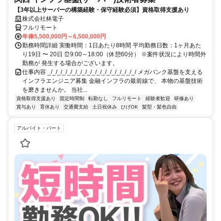
【3年以上サーバーの構築経験・保守経験必須】資格取得支援あり
株式会社林電子
フルリモート
年俸5,500,000円～6,500,000円
勤務時間詳細 実働時間：1日あたり8時間 平均勤務日数：1ヶ月あた
り19日 〜 20日 ⏰9:00～18:00（休憩60分） ※案件状況により時間外
勤務が 発生する場合がございます。
仕事内容 _/_/_/_/_/_/_/_/_/_/_/_/_/_/_/_/_/_/ メガバンク基盤を支える
インフラエンジニア募集 金融インフラの最前線で、 本物の基盤技術
を磨きませんか。 当社...
資格取得支援あり
固定時間制
転勤なし
フルリモート
経験者歓迎
研修あり
賞与あり
育休あり
交通費支給
土日祝休み
ひげOK
髪型・髪色自由
アルバイト・パート