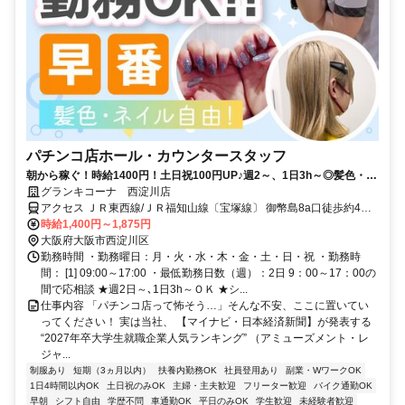
パチンコ店ホール・カウンタースタッフ
朝から稼ぐ！時給1400円！土日祝100円UP♪週2～、1日3h～◎髪色・ネ
イル自由◎
グランキコーナ 西淀川店
アクセス ＪＲ東西線/ＪＲ福知山線〔宝塚線〕 御幣島8a口徒歩約4
分、阪神本線 姫島徒歩約9分、阪神本線/山陽電鉄本線 千船徒歩約17
時給1,400円～1,875円
分 国道10号線 淀川通り「やまや歌島橋店」様右斜め向かいすぐ
大阪府大阪市西淀川区
勤務時間 ・勤務曜日：月・火・水・木・金・土・日・祝 ・勤務時
間： [1] 09:00～17:00 ・最低勤務日数（週）：2日 9：00～17：00の
間で応相談 ★週2日～､1日3h～ＯＫ ★シ...
仕事内容 「パチンコ店って怖そう…」そんな不安、ここに置いてい
ってください！ 実は当社、 【マイナビ・日本経済新聞】が発表する
“2027年卒大学生就職企業人気ランキング” （アミューズメント・レ
ジャ...
制服あり
短期（3ヵ月以内）
扶養内勤務OK
社員登用あり
副業・WワークOK
1日4時間以内OK
土日祝のみOK
主婦・主夫歓迎
フリーター歓迎
バイク通勤OK
早朝
シフト自由
学歴不問
車通勤OK
平日のみOK
学生歓迎
未経験者歓迎