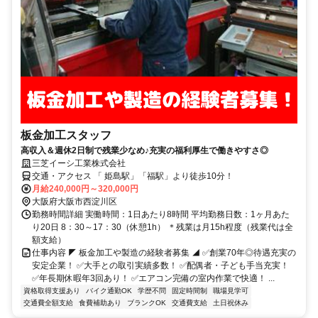
板金加工スタッフ
高収入＆週休2日制で残業少なめ♪充実の福利厚生で働きやすさ◎
三芝イーシ工業株式会社
交通・アクセス 「 姫島駅」「福駅」より徒歩10分！
月給240,000円～320,000円
大阪府大阪市西淀川区
勤務時間詳細 実働時間：1日あたり8時間 平均勤務日数：1ヶ月あた
り20日 8：30～17：30（休憩1h） ＊残業は月15h程度（残業代は全
額支給）
仕事内容 ◤ 板金加工や製造の経験者募集 ◢ ✅創業70年◎待遇充実の
安定企業！ ✅大手との取引実績多数！ ✅配偶者・子ども手当充実！
✅年長期休暇年3回あり！ ✅エアコン完備の室内作業で快適！ ...
資格取得支援あり
バイク通勤OK
学歴不問
固定時間制
職場見学可
交通費全額支給
食費補助あり
ブランクOK
交通費支給
土日祝休み