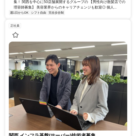
集！ 関西を中心に50店舗展開するグループの 【男性向け散髪店での
理容師募集】 美容業界からのキャリアチェンジも歓迎◎ 個人...
週1日からOK
シフト自由
完全歩合制
正社員
関西 インフラ基盤(サーバー)技術者募集