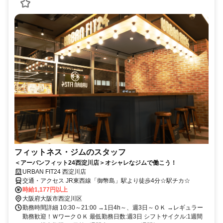
フィットネス・ジムのスタッフ
＜アーバンフィット24西淀川店＞オシャレなジムで働こう！
URBAN FIT24 西淀川店
交通・アクセス JR東西線「御幣島」駅より徒歩4分☆駅チカ☆
時給1,177円以上
大阪府大阪市西淀川区
勤務時間詳細 10:30～21:00 →1日4h～、週3日～ＯＫ →レギュラー
勤務歓迎！ＷワークＯＫ 最低勤務日数:週3日 シフトサイクル:1週間