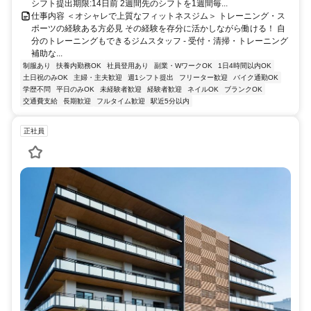
シフト提出期限:14日前 2週間先のシフトを1週間毎...
仕事内容 ＜オシャレで上質なフィットネスジム＞ トレーニング・ス
ポーツの経験ある方必見 その経験を存分に活かしながら働ける！ 自
分のトレーニングもできるジムスタッフ - 受付・清掃・トレーニング
補助な...
制服あり
扶養内勤務OK
社員登用あり
副業・WワークOK
1日4時間以内OK
土日祝のみOK
主婦・主夫歓迎
週1シフト提出
フリーター歓迎
バイク通勤OK
学歴不問
平日のみOK
未経験者歓迎
経験者歓迎
ネイルOK
ブランクOK
交通費支給
長期歓迎
フルタイム歓迎
駅近5分以内
正社員