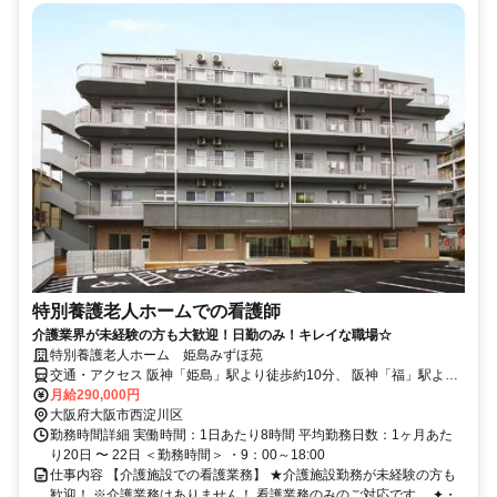
特別養護老人ホームでの看護師
介護業界が未経験の方も大歓迎！日勤のみ！キレイな職場☆
特別養護老人ホーム 姫島みずほ苑
交通・アクセス 阪神「姫島」駅より徒歩約10分、 阪神「福」駅より
徒歩約10分
月給290,000円
大阪府大阪市西淀川区
勤務時間詳細 実働時間：1日あたり8時間 平均勤務日数：1ヶ月あた
り20日 〜 22日 ＜勤務時間＞ ・9：00～18:00
仕事内容 【介護施設での看護業務】 ★介護施設勤務が未経験の方も
歓迎！ ※介護業務はありません！ 看護業務のみのご対応です。 ✦・