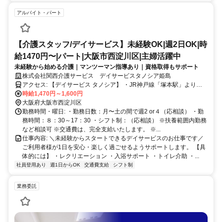
アルバイト・パート
【介護スタッフ/デイサービス】未経験OK|週2日OK|時
給1470円〜|パート|大阪市西淀川区|主婦活躍中
未経験から始める介護｜マンツーマン指導あり｜資格取得もサポート
株式会社関西介護サービス デイサービスタノシア姫島
アクセス: 【デイサービス タノシア】 ・JR神戸線「塚本駅」より徒
歩5分 【デイサービス タノシア姫里】 ・阪神本線「姫島駅」より徒
時給1,470円～1,600円
歩4分 【デイサービス タノシア姫島】 ・阪神本線「姫島駅」より徒
大阪府大阪市西淀川区
歩4分 【通勤について】 ・すべて駅チカ（徒歩4〜5分） ・自転車／
勤務時間・曜日: ・勤務日数：月〜土の間で週2 or４（応相談） ・勤
バイク通勤OK ・交通費全額支給 【通いやすいエリア】 西淀川区／淀
務時間：８：30～17：30 ・シフト制：（応相談） ※扶養範囲内勤務
川区／尼崎市などから通勤しているスタッフ多数 「家から近い」
など相談可 ※交通費は、完全支給いたします。 ※...
「通いやすい」で選ばれています
仕事内容: ＼未経験からスタートできるデイサービスのお仕事です／
ご利用者様が1日を安心・楽しく過ごせるようサポートします。 【具
体的には】 ・レクリエーション ・入浴サポート ・トイレ介助 ・...
社員登用あり
週1日からOK
交通費支給
シフト制
業務委託