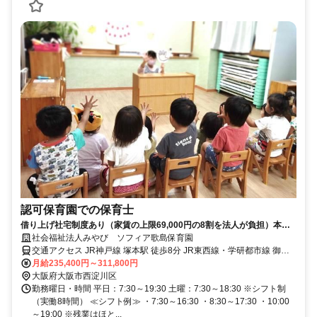
認可保育園での保育士
借り上げ社宅制度あり（家賃の上限69,000円の8割を法人が負担）本人
負担2割（共益費を含む）
社会福祉法人みやび ソフィア歌島保育園
交通アクセス JR神戸線 塚本駅 徒歩8分 JR東西線・学研都市線 御幣
島駅 徒歩13分
月給235,400円～311,800円
大阪府大阪市西淀川区
勤務曜日・時間 平日：7:30～19:30 土曜：7:30～18:30 ※シフト制
（実働8時間） ≪シフト例≫ ・7:30～16:30 ・8:30～17:30 ・10:00
～19:00 ※残業はほと...