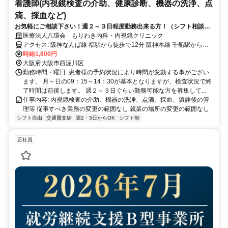
看護師(内視鏡検査の介助、健康診断、機器の洗浄、点
滴、採血など)
お気軽にご相談下さい！週２～３日程度勤務出来る方！（シフト相談）
需要が高い内視鏡検査に携わってみませんか？
医療法人八環会 もりわき内科・内視鏡クリニック
アクセス: 阪神なんば線 福駅から徒歩で12分 阪神本線 千船駅から徒
歩で12分 阪神本線 姫島駅から徒歩で15分 阪神なんば線 出来島駅か
時給1,800円
ら徒歩で16分
大阪府大阪市西淀川区
勤務時間・曜日: 患者様の予約状況により時間が変動する事がござい
ます。 月～日の09：15～14：30が基本となりますが、検査状況で終
了時間は前後します。 週２～３日ぐらい勤務可能な方を募集して...
仕事内容: 内視鏡検査の介助、機器の洗浄、点滴、採血、鎮静後の管
理等 従事すべき業務の変更の範囲なし 就業の場所の変更の範囲なし
シフト自由
交通費支給
週2・3日からOK
シフト制
正社員