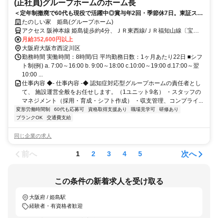
(正社員)グループホームのホーム長
＜定年制撤廃で60代も現役で活躍中◎賞与年2回・季節休7日。東証スタ
ンダード上場◎＞経験を評価！施設ごとに色を出せる、裁量あるグルー
たのしい家 姫島(グループホーム)
プホーム
アクセス 阪神本線 姫島徒歩約4分、ＪＲ東西線/ＪＲ福知山線〔宝塚
線〕 御幣島8a口徒歩約8分、ＪＲ東海道本線 塚本西口徒歩約19分 阪
月給352,600円以上
神本線「姫島」駅から徒歩約4分
大阪府大阪市西淀川区
勤務時間 実働時間：8時間/日 平均勤務日数：1ヶ月あたり22日 ■シフ
ト制(例) a. 7:00～16:00 b. 9:00～18:00 c.10:00～19:00 d.17:00～翌
10:00 ...
仕事内容 ◆- 仕事内容 -◆ 認知症対応型グループホームの責任者とし
て、 施設運営全般をお任せします。（1ユニット9名） ・スタッフの
マネジメント（採用・育成・シフト作成） ・収支管理、コンプライ...
変形労働時間制
60代も応募可
資格取得支援あり
職場見学可
研修あり
ブランクOK
交通費支給
同じ企業の求人
前へ
次へ
1
2
3
4
5
この条件の新着求人を受け取る
大阪府 / 姫島駅
経験者・有資格者歓迎