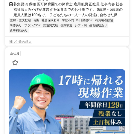
募集要項 職種 認可保育園での保育士 雇用形態 正社員 仕事内容 社会
福祉法人みやびが運営する保育園でのお仕事です。 0歳児～5歳児の
定員人数は100名で、 子どもたちの一人一人の発達に合わせた保...
主婦・主夫歓迎
長期
社会保険あり
学歴不問
即日勤務OK
有資格者歓迎
研修あり
ブランクOK
交通費支給
長期歓迎
シフト制
昼食補助あり
食事補助あり
同じ企業の求人
正社員