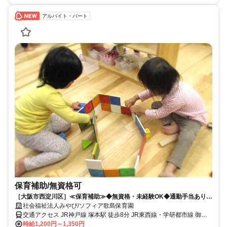
アルバイト・パート
保育補助/無資格可
［大阪市西淀川区］≪保育補助≫◆無資格・未経験OK◆通勤手当あり◆
社会保険完備◆シニア・学生活躍中！
社会福祉法人みやび/ソフィア歌島保育園
交通アクセス JR神戸線 塚本駅 徒歩8分 JR東西線・学研都市線 御幣
島駅 徒歩13分
時給1,200円～1,350円