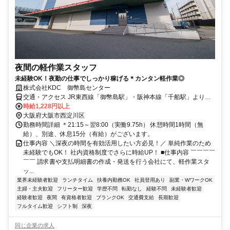
夜間の軽作業スタッフ
未経験OK！夜勤の仕事でしっかり稼げる＊カンタン軽作業◎
株式会社KDC 御幣島センター
交通・アクセス JR東西線「御幣島駅」・阪神本線「千船駅」より徒
歩9分
時給1,228円以上
大阪府大阪市西淀川区
勤務時間詳細 ＊21:15～翌8:00（実働9.75h） 休憩時間1時間（無
給）、別途、休息15分（有給）がございます。
仕事内容 ＼深夜の時間を有効活用したい方必見！／ 単純作業のため
未経験でもOK！ 社内資格制度でさらに時給UP！ ■仕事内容 ￣￣￣￣
￣￣ 請求書や支払明細書の作成・発送を行う会社にて、軽作業スタ
ッ...
業界未経験者歓迎
ランチタイム
扶養内勤務OK
社員登用あり
副業・WワークOK
主婦・主夫歓迎
フリーター歓迎
学歴不問
転勤なし
経験不問
未経験者歓迎
経験者歓迎
夜間
有資格者歓迎
ブランクOK
交通費支給
長期歓迎
フルタイム歓迎
シフト制
深夜
同じ企業の求人