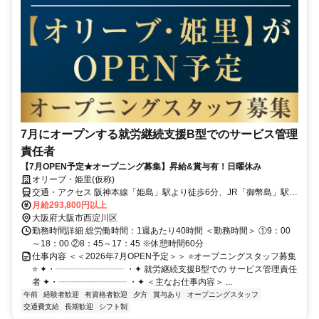
7月にオープンする就労継続支援B型でのサービス管理
責任者
【7月OPEN予定★オープニング募集】昇給&賞与有！日曜休み
オリーブ・姫里(仮称)
交通・アクセス 阪神本線「姫島」駅より徒歩6分、JR「御幣島」駅よ
り徒歩15分、JR「塚本」駅より徒歩16分
月給293,800円以上
大阪府大阪市西淀川区
勤務時間詳細 総労働時間：1週あたり40時間 ＜勤務時間＞ ①9：00
～18：00 ②8：45～17：45 ※休憩時間60分
仕事内容 ＜＜2026年7月OPEN予定＞＞ ⭐オープニングスタッフ募集
⭐ ✦・┈┈┈┈┈┈┈┈ ・✦ 就労継続支援B型での サービス管理責任
者 ✦・┈┈┈┈┈┈┈┈ ・✦ ＜主なお仕事内容＞ ...
午前
経験者歓迎
有資格者歓迎
夕方
賞与あり
オープニングスタッフ
交通費支給
長期歓迎
シフト制