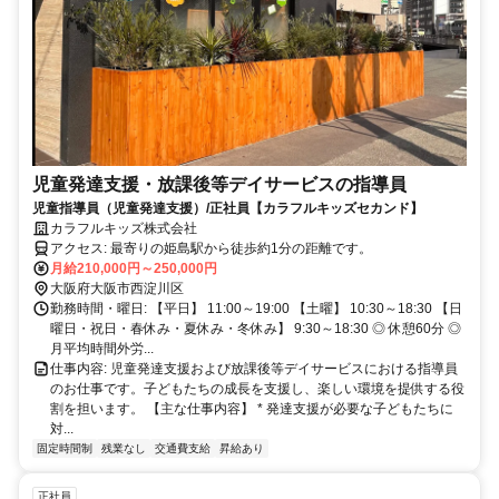
児童発達支援・放課後等デイサービスの指導員
児童指導員（児童発達支援）/正社員【カラフルキッズセカンド】
カラフルキッズ株式会社
アクセス: 最寄りの姫島駅から徒歩約1分の距離です。
月給210,000円～250,000円
大阪府大阪市西淀川区
勤務時間・曜日: 【平日】 11:00～19:00 【土曜】 10:30～18:30 【日
曜日・祝日・春休み・夏休み・冬休み】 9:30～18:30 ◎ 休憩60分 ◎
月平均時間外労...
仕事内容: 児童発達支援および放課後等デイサービスにおける指導員
のお仕事です。子どもたちの成長を支援し、楽しい環境を提供する役
割を担います。 【主な仕事内容】 * 発達支援が必要な子どもたちに
対...
固定時間制
残業なし
交通費支給
昇給あり
正社員