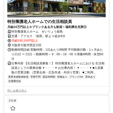
特別養護老人ホームでの生活相談員
月給24万円以上☆ブランクある方も歓迎！福利厚生充実◎
特別養護老人ホーム せいりょう姫島
交通・アクセス 「姫島」駅より徒歩9分
月給240,100円以上
大阪府大阪市西淀川区
勤務時間詳細 実働時間：1日あたり8時間 平均勤務日数：1ヶ月あた
り21日 〜 22日 ＜勤務時間＞ 9：00～18：00 ※実働8時間・休憩60
分
仕事内容 【生活相談員募集！】 特別養護老人ホームにおける 生活相
談員としての業務全般 ✦・┈ ・✦ お仕事内容！ ✦・┈ ・✦ ■入居募
集の営業活動 （営業企画・広告作成・外回り営業） ■ご利用...
業界未経験者歓迎
学歴不問
固定時間制
研修あり
ブランクOK
育休あり
交通費支給
同じ企業の求人
正社員