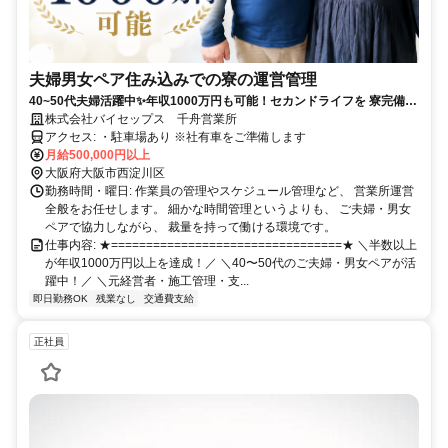
夫婦男女ペア住み込みでの寮の運営管理
40~50代夫婦活躍中✨年収1000万円も可能！セカンドライフを 寮完備で
新生活をはじめませんか？
株式会社バイセップス 千舟営業所
アクセス: ・駐車場あり ※社有車をご準備します
月給500,000円以上
大阪府大阪市西淀川区
勤務時間・曜日: 作業員の管理やスケジュール管理など、 営業所運営
全般をお任せします。 細かな時間管理というよりも、 ご夫婦・男女
ペアで協力しながら、 裁量を持って働ける環境です。
仕事内容: ★=================================★ ＼半数以上
が年収1000万円以上を達成！／ ＼40〜50代のご夫婦・男女ペアが活
躍中！／ ＼元経営者・施工管理・支...
即日勤務OK
残業なし
交通費支給
正社員