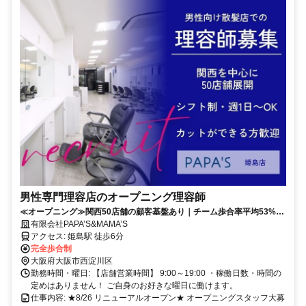
男性専門理容店のオープニング理容師
≪オープニング≫関西50店舗の顧客基盤あり｜チーム歩合率平均53%｜
集客・指名不要で安定収入
有限会社PAPA’S&MAMA’S
アクセス: 姫島駅 徒歩6分
完全歩合制
大阪府大阪市西淀川区
勤務時間・曜日: 【店舗営業時間】 9:00～19:00 ・稼働日数・時間の
定めはありません！ ご自身のお好きな曜日に働けます。
仕事内容: ★8/26 リニューアルオープン★ オープニングスタッフ大募