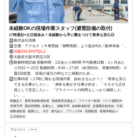
未経験OKの現場作業スタッフ(避雷設備の取付)
17時退社×土日祝休み！未経験から手に職をつけて将来も安心◎
株式会社四興
交通・アクセス ＪＲ東西線「御幣島駅」より徒歩6分／阪神本線「千
船駅」より徒歩10分
月給250,000円以上
大阪府大阪市西淀川区
勤務時間詳細 実働時間：1日あたり8時間 平均勤務日数：1ヶ月あた
り20日 〜 22日 勤務時間：8:00～17:00 （休憩60分、実働8時間） ※
週2回程度、 現場が遠方の時などに移動のため ...
仕事内容 ＼17時に帰れる現場作業、始めませんか？／ 「将来も安心
できる仕事がしたい」 「身体を動かす仕事が好き」 「そろそろ正社
員として安定したい」 「プライベートの時間もしっかり確保した
い」 ...
制服あり
業界未経験者歓迎
資格取得支援あり
フリーター歓迎
バイク通勤OK
学歴不問
固定時間制
転勤なし
経験不問
未経験者歓迎
交通費全額支給
午前
経験者歓迎
残業なし
夕方
賞与あり
ブランクOK
長期歓迎
長期休暇あり
土日祝休み
アルバイト・パート