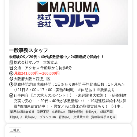
一般事務スタッフ
未経験OK／20代～40代多数活躍中／24期連続で昇給中！
株式会社マルマ 大阪支店
交通・アクセス 千船駅から徒歩8分
月給241,000円～260,000円
大阪府大阪市西淀川区
勤務時間詳細 実働時間：1日あたり8時間 平均勤務日数：1ヶ月あた
り21日 8：00～17：00（実働8時間） ※休憩あり ※残業あり
仕事内容 【この求人のポイント！】 ・未経験者大歓迎！ ・研修制度
充実で安心！ ・20代～40代が多数活躍中！ ・19期連続昇給中&決算
賞与9期連続支給中！ ・男女ともに育休の取得実績あり！ 【仕事...
業界未経験者歓迎
学歴不問
車通勤OK
固定時間制
転勤なし
経験不問
研修あり
賞与あり
ブランクOK
育休あり
交通費支給
資格取得手当あり
正社員