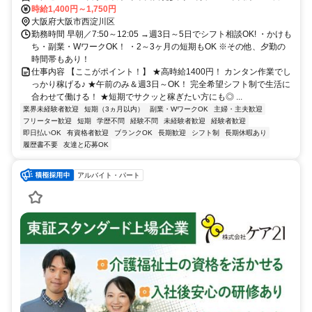
線〔学研都市線〕 御幣島3番口徒歩約11分、阪神本線 姫島徒歩約18
時給1,400円～1,750円
分 塚本駅・御幣島駅より徒歩10分、→交通費支給 ・駅チカ！
大阪府大阪市西淀川区
勤務時間 早朝／7:50～12:05 →週3日～5日でシフト相談OK! ・かけも
ち・副業・WワークOK！ ・2～3ヶ月の短期もOK ※その他、夕勤の
時間帯もあり！
仕事内容 【ここがポイント！】 ★高時給1400円！ カンタン作業でし
っかり稼げる♪ ★午前のみ＆週3日～OK！ 完全希望シフト制で生活に
合わせて働ける！ ★短期でサクッと稼ぎたい方にも◎ ...
業界未経験者歓迎
短期（3ヵ月以内）
副業・WワークOK
主婦・主夫歓迎
フリーター歓迎
短期
学歴不問
経験不問
未経験者歓迎
経験者歓迎
即日払いOK
有資格者歓迎
ブランクOK
長期歓迎
シフト制
長期休暇あり
履歴書不要
友達と応募OK
アルバイト・パート