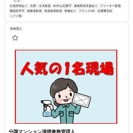
ださ...
社員登用あり
主婦・主夫歓迎
60代も応募可
資格取得支援あり
フリーター歓迎
職場見学可
経験者歓迎
有資格者歓迎
研修あり
ブランクOK
交通費支給
シフト制
業務委託
分譲マンション清掃兼務管理人