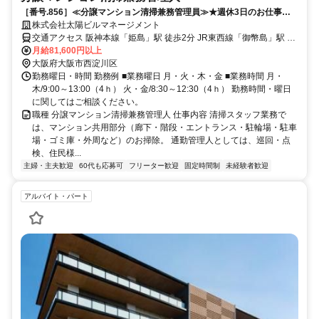
［番号.856］≪分譲マンション清掃兼務管理員≫★週休3日のお仕事★
姫島駅から徒歩すぐ！
株式会社太陽ビルマネージメント
交通アクセス 阪神本線「姫島」駅 徒歩2分 JR東西線「御幣島」駅 徒
歩14分
月給81,600円以上
大阪府大阪市西淀川区
勤務曜日・時間 勤務例 ■業務曜日 月・火・木・金 ■業務時間 月・
木/9:00～13:00（4ｈ） 火・金/8:30～12:30（4ｈ） 勤務時間・曜日
に関してはご相談ください。
職種 分譲マンション清掃兼務管理人 仕事内容 清掃スタッフ業務で
は、マンション共用部分（廊下・階段・エントランス・駐輪場・駐車
場・ゴミ庫・外周など）のお掃除。 通勤管理人としては、巡回・点
検、住民様...
主婦・主夫歓迎
60代も応募可
フリーター歓迎
固定時間制
未経験者歓迎
アルバイト・パート