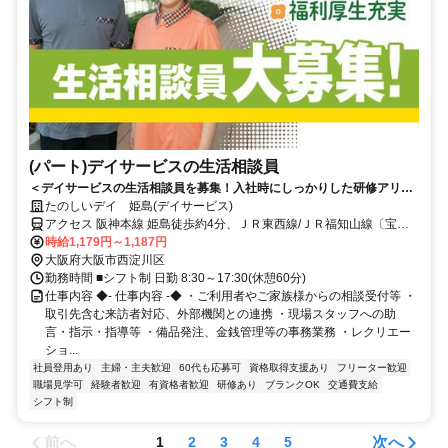
(パート)デイサービスの生活相談員
＜デイサービスの生活相談員を募集！入社時にしっかりした研修アリ☆
＞生活相談員スタッフ！研修制度が充実しているのでブランクがある方
たのしいデイ 姫島(デイサービス)
も安心です。シフト制で働きやすさが魅力◎
アクセス 阪神本線 姫島徒歩約4分、ＪＲ東西線/ＪＲ福知山線〔宝塚
線〕 御幣島8a口徒歩約8分、ＪＲ東海道本線 塚本西口徒歩約19分 阪
時給1,179円～1,187円
神本線「姫島」駅から徒歩約4分
大阪府大阪市西淀川区
勤務時間 ■シフト制 日勤 8:30～17:30(休憩60分)
仕事内容 ◆- 仕事内容 -◆ ・ご利用者やご家族様からの相談受付等 ・
取引先含む来訪者対応、外部機関との連携 ・現場スタッフへの助
言・指示・指導等 ・備品発注、金銭管理等の事務業務 ・レクリエー
ショ...
社員登用あり
主婦・主夫歓迎
60代も応募可
資格取得支援あり
フリーター歓迎
職場見学可
経験者歓迎
有資格者歓迎
研修あり
ブランクOK
交通費支給
シフト制
前へ
次へ
1
2
3
4
5