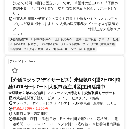
決定 ＼ 時間・曜日は固定シフトです。 希望休の提出OK！ 「子供の
体調不良」「介護や子育て」など 急なお休みもお互いサポートして
い...
仕事内容 家事や子育てとの両立も応援！！働きやすさもスキルアッ
プもスギ薬局で叶います！ ＼ 人気の医療事務デビューはスギ薬局で
／ ―――――――――――――――――――― 7割以上が未経験スタ
ート！...
扶養内勤務OK
1日4時間以内OK
土日祝のみOK
主婦・主夫歓迎
フリーター歓迎
平日のみOK
転勤なし
未経験者歓迎
月1シフト提出
ブランクOK
交通費支給
長期歓迎
フルタイム歓迎
週2・3日からOK
シフト制
社割あり
アルバイト・パート
【介護スタッフ/デイサービス】未経験OK|週2日OK|時
給1470円〜|パート|大阪市西淀川区|主婦活躍中
未経験から始める介護｜マンツーマン指導あり｜資格取得もサポート
株式会社関西介護サービス デイサービスタノシア姫島
アクセス: 【デイサービス タノシア】 ・JR神戸線「塚本駅」より徒
歩5分 【デイサービス タノシア姫里】 ・阪神本線「姫島駅」より徒
時給1,470円～1,600円
歩4分 【デイサービス タノシア姫島】 ・阪神本線「姫島駅」より徒
大阪府大阪市西淀川区
歩4分 【通勤について】 ・すべて駅チカ（徒歩4〜5分） ・自転車／
勤務時間・曜日: ・勤務日数：月〜土の間で週2 or４（応相談） ・勤
バイク通勤OK ・交通費全額支給 【通いやすいエリア】 西淀川区／淀
務時間：８：30～17：30 ・シフト制：（応相談） ※扶養範囲内勤務