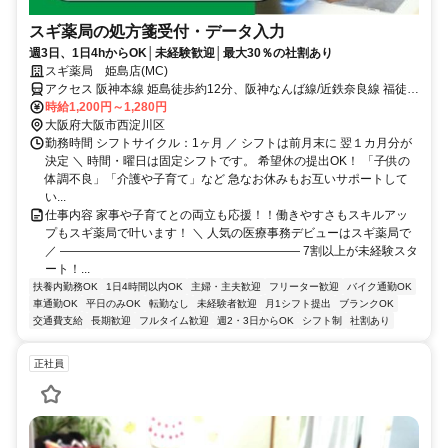
スギ薬局の処方箋受付・データ入力
週3日、1日4hからOK│未経験歓迎│最大30％の社割あり
スギ薬局 姫島店(MC)
アクセス 阪神本線 姫島徒歩約12分、阪神なんば線/近鉄奈良線 福徒歩
約11分、阪神本線 千船徒歩約13分
時給1,200円～1,280円
大阪府大阪市西淀川区
勤務時間 シフトサイクル：1ヶ月 ／ シフトは前月末に 翌１カ月分が
決定 ＼ 時間・曜日は固定シフトです。 希望休の提出OK！ 「子供の
体調不良」「介護や子育て」など 急なお休みもお互いサポートして
い...
仕事内容 家事や子育てとの両立も応援！！働きやすさもスキルアッ
プもスギ薬局で叶います！ ＼ 人気の医療事務デビューはスギ薬局で
／ ―――――――――――――――――――― 7割以上が未経験スタ
ート！...
扶養内勤務OK
1日4時間以内OK
主婦・主夫歓迎
フリーター歓迎
バイク通勤OK
車通勤OK
平日のみOK
転勤なし
未経験者歓迎
月1シフト提出
ブランクOK
交通費支給
長期歓迎
フルタイム歓迎
週2・3日からOK
シフト制
社割あり
正社員