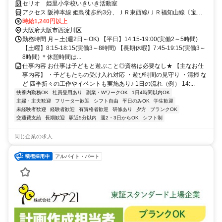
見守りましょう
セリオ 姫里小学校いきいき活動室
アクセス 阪神本線 姫島徒歩約3分、ＪＲ東西線/ＪＲ福知山線〔宝塚
線〕 御幣島8a口徒歩約10分、ＪＲ東海道本線 塚本西口徒歩約18分
時給1,240円以上
大阪府大阪市西淀川区
勤務時間 月～土(週2日～OK) 【平日】14:15-19:00(実働2～5時間)
【土曜】8:15-18:15(実働3～8時間) 【長期休暇】7:45-19:15(実働3～
8時間) ＊休憩時間は...
仕事内容 お仕事は子どもと遊ぶこと◎資格は必要なし★ 【主なお仕
事内容】 ・子どもたちの受け入れ対応 ・遊び時間の見守り ・清掃 な
ど 四季折々の工作やイベントも実施あり♪ 1日の流れ（例） 14:...
扶養内勤務OK
社員登用あり
副業・WワークOK
1日4時間以内OK
主婦・主夫歓迎
フリーター歓迎
シフト自由
平日のみOK
学生歓迎
未経験者歓迎
経験者歓迎
有資格者歓迎
研修あり
夕方
ブランクOK
交通費支給
長期歓迎
駅近5分以内
週2・3日からOK
シフト制
同じ企業の求人
アルバイト・パート