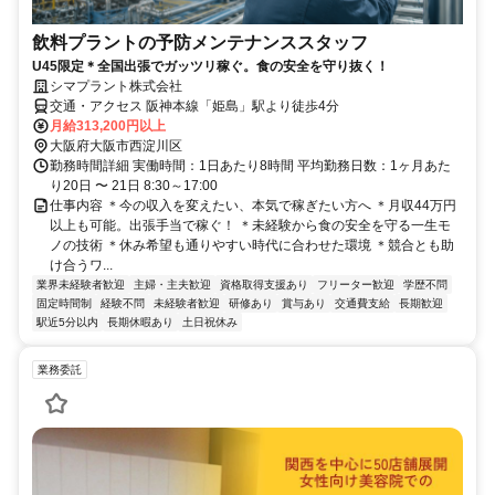
飲料プラントの予防メンテナンススタッフ
U45限定＊全国出張でガッツリ稼ぐ。食の安全を守り抜く！
シマプラント株式会社
交通・アクセス 阪神本線「姫島」駅より徒歩4分
月給313,200円以上
大阪府大阪市西淀川区
勤務時間詳細 実働時間：1日あたり8時間 平均勤務日数：1ヶ月あた
り20日 〜 21日 8:30～17:00
仕事内容 ＊今の収入を変えたい、本気で稼ぎたい方へ ＊月収44万円
以上も可能。出張手当で稼ぐ！ ＊未経験から食の安全を守る一生モ
ノの技術 ＊休み希望も通りやすい時代に合わせた環境 ＊競合とも助
け合うワ...
業界未経験者歓迎
主婦・主夫歓迎
資格取得支援あり
フリーター歓迎
学歴不問
固定時間制
経験不問
未経験者歓迎
研修あり
賞与あり
交通費支給
長期歓迎
駅近5分以内
長期休暇あり
土日祝休み
業務委託