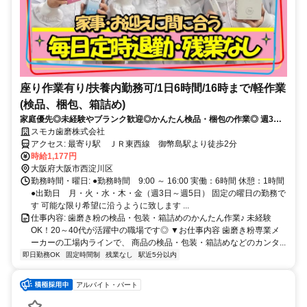
座り作業有り/扶養内勤務可/1日6時間/16時まで/軽作業
(検品、梱包、箱詰め)
家庭優先◎未経験やブランク歓迎◎かんたん検品・梱包の作業◎ 週3日
～扶養内で働ける◎20代～40代活躍中
スモカ歯磨株式会社
アクセス: 最寄り駅 ＪＲ東西線 御幣島駅より徒歩2分
時給1,177円
大阪府大阪市西淀川区
勤務時間・曜日: ●勤務時間 9:00 ～ 16:00 実働：6時間 休憩：1時間
●出勤日 月・火・水・木・金（週3日～週5日） 固定の曜日の勤務で
す 可能な限り希望に沿うように致します ...
仕事内容: 歯磨き粉の検品・包装・箱詰めのかんたん作業♪ 未経験
OK！20～40代が活躍中の職場です◎ ▼お仕事内容 歯磨き粉専業メ
ーカーの工場内ラインで、 商品の検品・包装・箱詰めなどのカンタ...
即日勤務OK
固定時間制
残業なし
駅近5分以内
アルバイト・パート