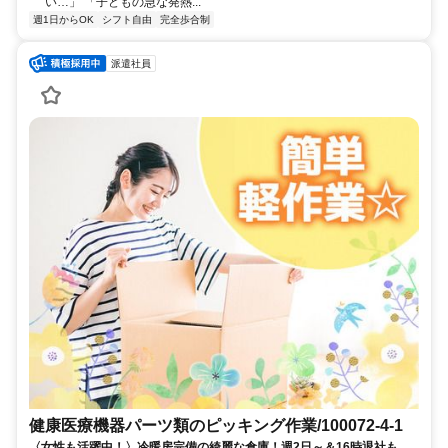
い…」 「子どもの急な発熱...
週1日からOK
シフト自由
完全歩合制
派遣社員
健康医療機器パーツ類のピッキング作業/100072-4-1
〈女性も活躍中！〉冷暖房完備の綺麗な倉庫！週2日～＆16時退社も