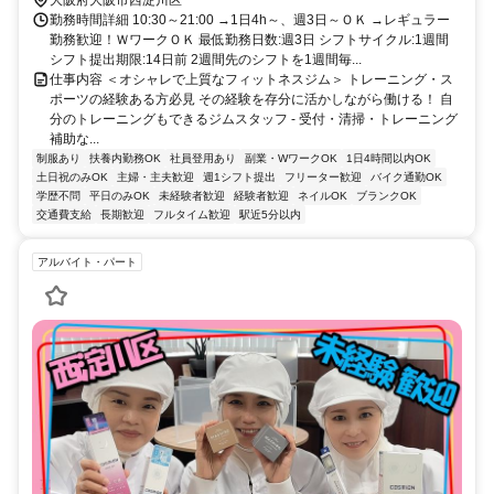
勤務時間詳細 10:30～21:00 →1日4h～、週3日～ＯＫ →レギュラー
勤務歓迎！ＷワークＯＫ 最低勤務日数:週3日 シフトサイクル:1週間
シフト提出期限:14日前 2週間先のシフトを1週間毎...
仕事内容 ＜オシャレで上質なフィットネスジム＞ トレーニング・ス
ポーツの経験ある方必見 その経験を存分に活かしながら働ける！ 自
分のトレーニングもできるジムスタッフ - 受付・清掃・トレーニング
補助な...
制服あり
扶養内勤務OK
社員登用あり
副業・WワークOK
1日4時間以内OK
土日祝のみOK
主婦・主夫歓迎
週1シフト提出
フリーター歓迎
バイク通勤OK
学歴不問
平日のみOK
未経験者歓迎
経験者歓迎
ネイルOK
ブランクOK
交通費支給
長期歓迎
フルタイム歓迎
駅近5分以内
アルバイト・パート