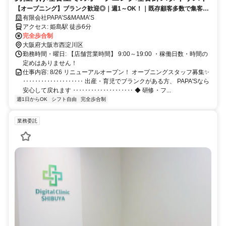
【オープニング】ブランク歓迎◎｜週1～OK！｜既存顧客多数で集客不
要｜カットが出来なくても大丈夫｜チーム平均歩合率53％
有限会社PAPA’S&MAMA’S
アクセス: 姫島駅 徒歩6分
完全歩合制
大阪府大阪市西淀川区
勤務時間・曜日: 【店舗営業時間】 9:00～19:00 ・稼働日数・時間の
定めはありません！
仕事内容: 8/26 リニューアルオープン！ オープニングスタッフ募集✨
‥‥‥‥‥‥‥‥‥‥ 出産・育児でブランクがある方、 PAPA'Sなら
安心して戻れます ‥‥‥‥‥‥‥‥‥‥ ◆ 研修・フ...
週1日からOK
シフト自由
完全歩合制
業務委託