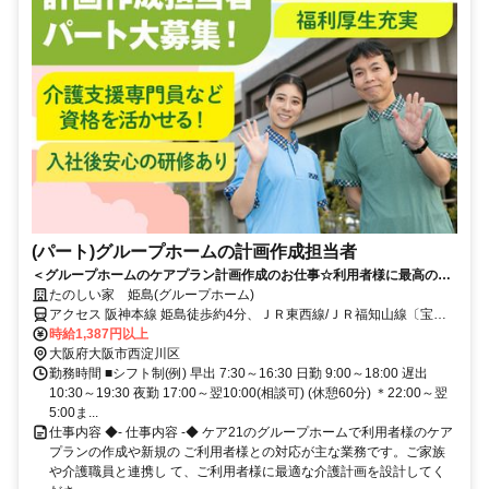
(パート)グループホームの計画作成担当者
＜グループホームのケアプラン計画作成のお仕事☆利用者様に最高のサ
ービスを提供＞ケア21が運営するグループホームで計画作成担当者のお
たのしい家 姫島(グループホーム)
仕事！介護もお手伝いいただくので現場の実状の理解にも繋がります。
アクセス 阪神本線 姫島徒歩約4分、ＪＲ東西線/ＪＲ福知山線〔宝塚
線〕 御幣島8a口徒歩約8分、ＪＲ東海道本線 塚本西口徒歩約19分 阪
時給1,387円以上
神本線「姫島」駅から徒歩約4分
大阪府大阪市西淀川区
勤務時間 ■シフト制(例) 早出 7:30～16:30 日勤 9:00～18:00 遅出
10:30～19:30 夜勤 17:00～翌10:00(相談可) (休憩60分) ＊22:00～翌
5:00ま...
仕事内容 ◆- 仕事内容 -◆ ケア21のグループホームで利用者様のケア
プランの作成や新規の ご利用者様との対応が主な業務です。ご家族
や介護職員と連携し て、ご利用者様に最適な介護計画を設計してく