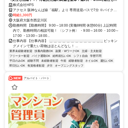
OK！/送迎あり/ピッキング作業
株式会社HPS
アクセス 阪神なんば線「福駅」より 専用送迎バスで7分 ※バイク・
自転車通勤OK
時給1,300円
大阪府大阪市西淀川区
勤務時間 【勤務時間】 9:00～18:00 (実働8時間 休憩60分) 上記時間
内で、勤務時間の相談可能！ 〈シフト例〉 ・9:00～16:00 ・10:00～
17:00 ・13:00～18:00...
仕事内容 【仕事内容】 :;;;::;;;::;;;::;;;::;;;::;;;::;;;::;;;::;;;::;;;::;;;::;;;:;;; ピッキン
グメインで重たい荷物はほとんどなし！ ...
業界未経験者歓迎
扶養内勤務OK
副業・WワークOK
主婦・主夫歓迎
フリーター歓迎
バイク通勤OK
給料前払いOK
シフト自由
学歴不問
平日のみOK
経験不問
未経験者歓迎
午前
経験者歓迎
ネイルOK
週払いOK
即日払いOK
有資格者歓迎
夕方
オープニングスタッフ
アルバイト・パート