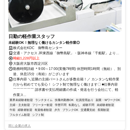
日勤の軽作業スタッフ
未経験OK！無理なく働けるカンタン軽作業◎
株式会社KDC 御幣島センター
交通・アクセス JR東西線「御幣島駅」・阪神本線「千船駅」より徒
歩9分
時給1,228円以上
大阪府大阪市西淀川区
勤務時間詳細 ＊9:00～17:00(実働7時間) 休憩時間1時間（無給）、別
途、休息15分（有給）がございます
仕事内容 ＼近隣の主婦パートさんが多数在籍！／ カンタンな軽作業
だから初めてでも安心！ シフト制で無理なく働けます〇 ■仕事内容
￣￣￣￣￣￣ 請求書や支払明細書の作成・発送を行う会社にて、軽
作業ス...
業界未経験者歓迎
ランチタイム
扶養内勤務OK
社員登用あり
副業・WワークOK
主婦・主夫歓迎
フリーター歓迎
学歴不問
転勤なし
経験不問
未経験者歓迎
午前
経験者歓迎
有資格者歓迎
夕方
ブランクOK
交通費支給
長期歓迎
フルタイム歓迎
シフト制
同じ企業の求人