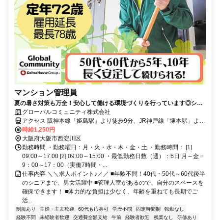
マンション管理員
夏の暑さ対策も万全！安心して働ける環境づくりを行っています◎シニ
ア＆中高年活躍中！65歳以上多数在籍◎週6日勤務・日祝休み！＜未経
グローバルコミュニティ株式会社
験歓迎／社保完備／残業なし＞
アクセス 阪神本線「姫島駅」より徒歩9分、JR神戸線「塚本駅」より
徒歩14分、JR東西線「御幣島駅」より徒歩16分【100404】
時給1,250円
大阪府大阪市西淀川区
勤務時間 ・勤務曜日：月・火・水・木・金・土 ・勤務時間： [1]
09:00～17:00 [2] 09:00～15:00 ・最低勤務日数（週）：6日 月～金＝
9：00～17：00（実働7時間・...
仕事内容 ＼＼求人ポイント♪／／ ■年齢不問！40代・50代～60代後半
のシニアまで、男女活躍中 ■管理人室があるので、自分のスペースを
確保できます！ ■体力的な負担は少なく、年齢を重ねても長期でご
活...
制服あり
主婦・主夫歓迎
60代も応募可
学歴不問
固定時間制
転勤なし
経験不問
未経験者歓迎
交通費全額支給
午前
経験者歓迎
残業なし
研修あり