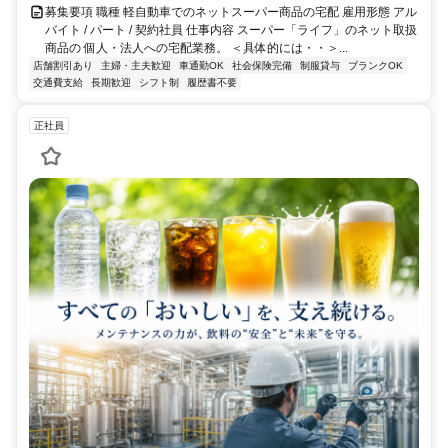
募集要項 職種 軽自動車でのネットスーパー商品の宅配 雇用形態 アル
バイト / パート / 契約社員 仕事内容 スーパー「ライフ」のネット取扱
商品の 個人・法人への宅配業務。 ＜具体的には・・＞...
店舗割引あり
主婦・主夫歓迎
車通勤OK
社会保険完備
制服貸与
ブランクOK
交通費支給
長期歓迎
シフト制
履歴書不要
正社員