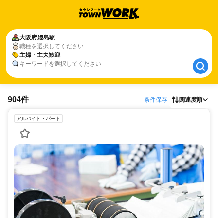
大阪府
大阪府
姫島駅
姫島駅
職種を選択してください
主婦・主夫歓迎
主婦・主夫歓迎
キーワードを選択してください
904件
条件保存
関連度順
アルバイト・パート