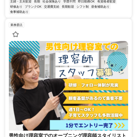
主婦・主夫歓迎
長期
社会保険あり
学歴不問
即日勤務OK
有資格者歓迎
研修あり
ブランクOK
交通費支給
長期歓迎
シフト制
昼食補助あり
食事補助あり
業務委託
男性向け理容室でのオープニング理容師スタイリスト