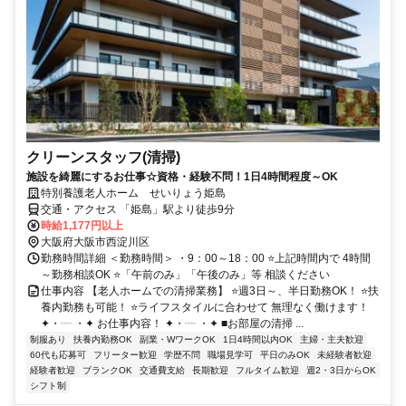
クリーンスタッフ(清掃)
施設を綺麗にするお仕事☆資格・経験不問！1日4時間程度～OK
特別養護老人ホーム せいりょう姫島
交通・アクセス 「姫島」駅より徒歩9分
時給1,177円以上
大阪府大阪市西淀川区
勤務時間詳細 ＜勤務時間＞ ・9：00～18：00 ⭐上記時間内で 4時間
～勤務相談OK ⭐「午前のみ」「午後のみ」等 相談ください
仕事内容 【老人ホームでの清掃業務】 ⭐週3日～、半日勤務OK！ ⭐扶
養内勤務も可能！ ⭐ライフスタイルに合わせて 無理なく働けます！
✦・┈ ・✦ お仕事内容！ ✦・┈ ・✦ ■お部屋の清掃 ...
制服あり
扶養内勤務OK
副業・WワークOK
1日4時間以内OK
主婦・主夫歓迎
60代も応募可
フリーター歓迎
学歴不問
職場見学可
平日のみOK
未経験者歓迎
経験者歓迎
ブランクOK
交通費支給
長期歓迎
フルタイム歓迎
週2・3日からOK
シフト制