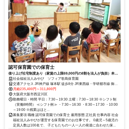
認可保育園での保育士
借り上げ社宅制度あり（家賃の上限69,000円の8割を法人が負担）本人
負担2割（共益費を含む）
社会福祉法人みやび ソフィア歌島保育園
交通アクセス JR神戸線 塚本駅 徒歩8分 JR東西線・学研都市線 御幣
島駅 徒歩13分
月給235,400円～311,800円
大阪府大阪市西淀川区
勤務曜日・時間 平日：7:30～19:30 土曜：7:30～18:30 ※シフト制
（実働8時間） ≪シフト例≫ ・7:30～16:30 ・8:30～17:30 ・10:00
～19:00 ※残業はほと...
募集要項 職種 認可保育園での保育士 雇用形態 正社員 仕事内容 社会
福祉法人みやびが運営する保育園でのお仕事です。 0歳児～5歳児の
定員人数は100名で、 子どもたちの一人一人の発達に合わせた保...