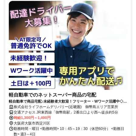
軽自動車でのネットスーパー商品の宅配
軽自動車で商品宅配♪未経験者大歓迎！フリーター・Wワーク活躍中◇週
3～4日勤務◇土日は＋100円
株式会社ライフホームデリバリー(近畿圏) 御幣島エリア営業所
交通アクセス JR東西線「御幣島駅」2番出口より西へ徒歩約5分
時給1,300円～1,400円
大阪府大阪市西淀川区
勤務時間・曜日 <勤務時間> 10：45～19：30（休憩60分） <勤務日
数> 週3～4日