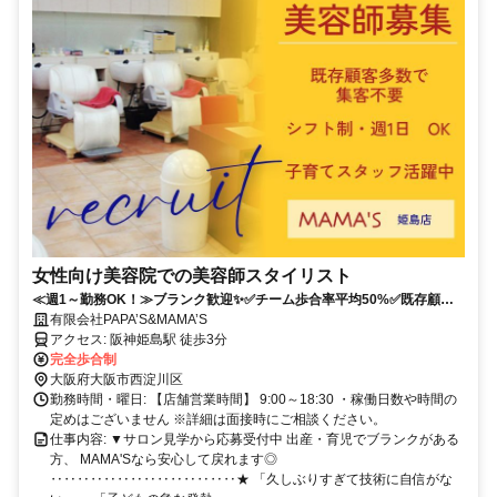
女性向け美容院での美容師スタイリスト
≪週1～勤務OK！≫ブランク歓迎✨✅チーム歩合率平均50%✅既存顧客
多数で集客不要✅子育て中でも安心復帰
有限会社PAPA’S&MAMA’S
アクセス: 阪神姫島駅 徒歩3分
完全歩合制
大阪府大阪市西淀川区
勤務時間・曜日: 【店舗営業時間】 9:00～18:30 ・稼働日数や時間の
定めはございません ※詳細は面接時にご相談ください。
仕事内容: ▼サロン見学から応募受付中 出産・育児でブランクがある
方、 MAMA'Sなら安心して戻れます◎
‥‥‥‥‥‥‥‥‥‥‥‥‥‥★ 「久しぶりすぎて技術に自信がな