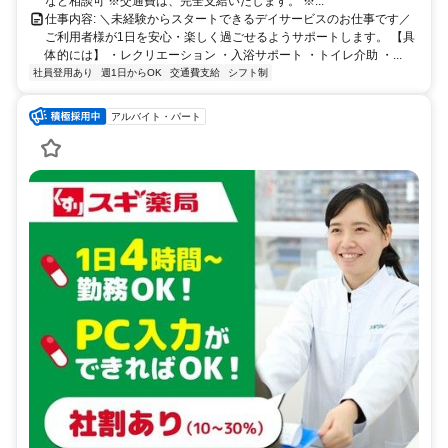
川区／尼崎市などから通勤しているスタッフ多数 「家から近い」
など相談可 ※交通費は、完全支給いたします。 ※...
「通いやすい」で選ばれています
仕事内容: ＼未経験からスタートできるデイサービスのお仕事です／
ご利用者様が1日を安心・楽しく過ごせるようサポートします。 【具
体的には】 ・レクリエーション ・入浴サポート ・トイレ介助 ・...
社員登用あり
週1日からOK
交通費支給
シフト制
アルバイト・パート