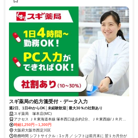
スギ薬局の処方箋受付・データ入力
週2日、1日4hからOK│未経験歓迎│最大30％の社割あり
スギ薬局 塚本店(MC)
アクセス ＪＲ東海道本線 塚本西口徒歩約2分、ＪＲ東西線/ＪＲ片町
線〔学研都市線〕 御幣島6b口徒歩約15分、阪神本線/山陽電鉄本線 姫
時給1,250円～1,300円
島徒歩約17分
大阪府大阪市西淀川区
勤務時間 シフトサイクル：1ヶ月 ／ シフトは前月末に 翌１カ月分が