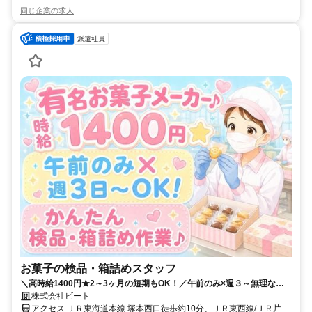
同じ企業の求人
派遣社員
お菓子の検品・箱詰めスタッフ
＼高時給1400円★2～3ヶ月の短期もOK！／午前のみ×週３～無理なく
勤務◎未経験歓迎！誰でも知っている大手お菓子メーカー♪
株式会社ビート
アクセス ＪＲ東海道本線 塚本西口徒歩約10分、ＪＲ東西線/ＪＲ片町