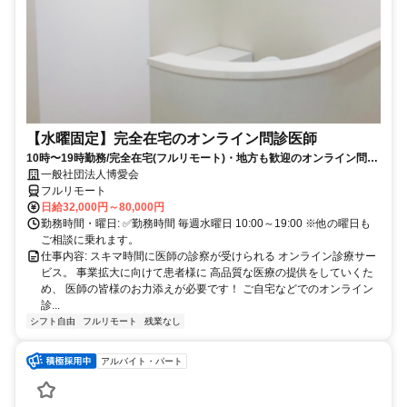
【水曜固定】完全在宅のオンライン問診医師
10時〜19時勤務/完全在宅(フルリモート)・地方も歓迎のオンライン問診
業務
一般社団法人博愛会
フルリモート
日給32,000円～80,000円
勤務時間・曜日: ✅勤務時間 毎週水曜日 10:00～19:00 ※他の曜日も
ご相談に乗れます。
仕事内容: スキマ時間に医師の診察が受けられる オンライン診療サー
ビス。 事業拡大に向けて患者様に 高品質な医療の提供をしていくた
め、 医師の皆様のお力添えが必要です！ ご自宅などでのオンライン
診...
シフト自由
フルリモート
残業なし
アルバイト・パート