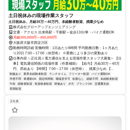
土日祝休みの現場作業スタッフ
土日祝休み、月給30万～40万円、未経験者歓迎、残業少なめ
株式会社グローアップエンジニアリング
交通・アクセス 出来島駅・千船駅～徒歩13分/車・バイク通勤OK
月給300,000円～400,000円
大阪府大阪市西淀川区
勤務時間詳細 実働時間：1日あたり8時間 平均勤務日数：1ヶ月あた
り20日 7:00～17:00（休憩有） ※業務により多少の変動あり
仕事内容 ✨正社員☆電力通信を支える現場作業スタッフ大募集✨ 【仕
事】電気通信関係の現場作業（作業補助） 【給与】月給30万～40万
円、昇給あり 【時間】7:00～17:00（休憩有）、残業少なめ 【...
制服あり
業界未経験者歓迎
ランチタイム
フリーター歓迎
バイク通勤OK
学歴不問
車通勤OK
固定時間制
職場見学可
転勤なし
経験不問
未経験者歓迎
午前
経験者歓迎
有資格者歓迎
研修あり
夕方
ブランクOK
交通費支給
長期歓迎
正社員