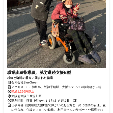
職業訓練指導員、就労継続支援B型
植物と珈琲の香りに囲まれた職場
合同会社BlueGreen
アクセス: ＪＲ 御幣島、阪神千船駅、大阪シティバス歌島橋から徒歩
で通勤可能
時給1,250円以上
大阪府大阪市西淀川区
勤務時間・曜日: 9時から１６時まで 週２日～OK
仕事内容: 就労継続支援B型で障がいのある方と一緒に植物の管理、花
の仕入れ、併設カフェでの勤務。 利用者さんのサポートや指導をお