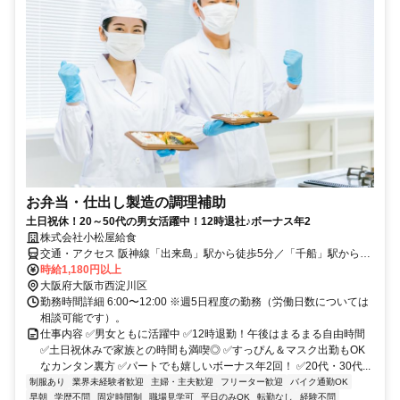
お弁当・仕出し製造の調理補助
土日祝休！20～50代の男女活躍中！12時退社♪ボーナス年2
株式会社小松屋給食
交通・アクセス 阪神線「出来島」駅から徒歩5分／「千船」駅から徒
歩7分
時給1,180円以上
大阪府大阪市西淀川区
勤務時間詳細 6:00〜12:00 ※週5日程度の勤務（労働日数については
相談可能です）。
仕事内容 ✅男女ともに活躍中 ✅12時退勤！午後はまるまる自由時間
✅土日祝休みで家族との時間も満喫◎ ✅すっぴん＆マスク出勤もOK
なカンタン裏方 ✅パートでも嬉しいボーナス年2回！ ✅20代・30代...
制服あり
業界未経験者歓迎
主婦・主夫歓迎
フリーター歓迎
バイク通勤OK
早朝
学歴不問
固定時間制
職場見学可
平日のみOK
転勤なし
経験不問