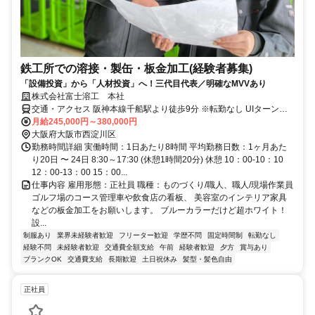
鉄工所での溶接・製缶・板金加工(経験者募集)
「設備投資」から「人材投資」へ！三代目代表／明確なMVVあり
株式会社富士溶工 本社
交通・アクセス 阪神本線千船駅より徒歩9分 ※転勤なし UIターン歓
迎
月給245,000円～380,000円
大阪府大阪市西淀川区
勤務時間詳細 実働時間：1日あたり8時間 平均勤務日数：1ヶ月あた
り20日 〜 24日 8:30～17:30 (休憩1時間20分) 休憩 10：00-10：10
12：00-13：00 15：00...
仕事内容 雇用形態：正社員 職種：ものづくり/職人、職人/現場作業員
ゴルフ場のコース管理車や飲食店の看板、 美容室のインテリア家具
などの板金加工をお願いします。 ブルーカラーだけど超ホワイト！
設...
制服あり
業界未経験者歓迎
フリーター歓迎
学歴不問
固定時間制
転勤なし
経験不問
未経験者歓迎
交通費全額支給
午前
経験者歓迎
夕方
賞与あり
ブランクOK
交通費支給
長期歓迎
土日祝休み
髪型・髪色自由
正社員