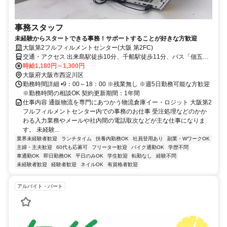
事務スタッフ
未経験からスタートできる事務！サポートすることが好きな方歓迎
大阪第2フルフィルメントセンター(大阪 第2FC)
交通・アクセス 出来島駅徒歩10分、千船駅徒歩11分、バス「佃五丁
目」駅4分
時給1,180円～1,300円
大阪府大阪市西淀川区
勤務時間詳細 •9：00～18：00 ※残業無し ※週5日勤務可能な方歓迎
※勤務時間の相談OK 契約更新期間：1年間
仕事内容 通販物流を専門にあつかう物流倉庫イー・ロジット 大阪第2
フルフィルメントセンター内での事務のお仕事 受注処理などのかか
わる入力業務やメールや社内間の電話取次などが主な仕事になりま
す。 未経験...
業界未経験者歓迎
ランチタイム
扶養内勤務OK
社員登用あり
副業・WワークOK
主婦・主夫歓迎
60代も応募可
フリーター歓迎
バイク通勤OK
学歴不問
車通勤OK
即日勤務OK
平日のみOK
学生歓迎
転勤なし
経験不問
未経験者歓迎
経験者歓迎
ネイルOK
有資格者歓迎
アルバイト・パート