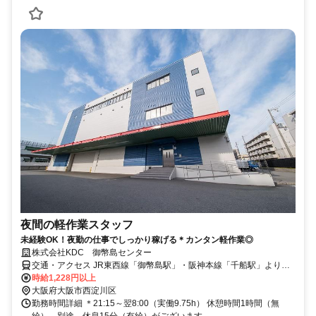
夜間の軽作業スタッフ
未経験OK！夜勤の仕事でしっかり稼げる＊カンタン軽作業◎
株式会社KDC 御幣島センター
交通・アクセス JR東西線「御幣島駅」・阪神本線「千船駅」より徒
歩9分
時給1,228円以上
大阪府大阪市西淀川区
勤務時間詳細 ＊21:15～翌8:00（実働9.75h） 休憩時間1時間（無
給）、別途、休息15分（有給）がございます。