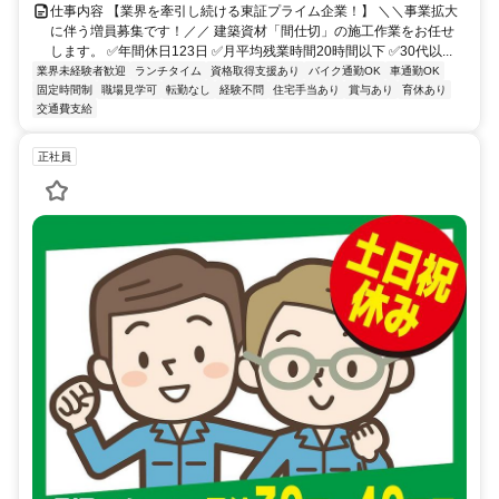
仕事内容 【業界を牽引し続ける東証プライム企業！】 ＼＼事業拡大
に伴う増員募集です！／／ 建築資材「間仕切」の施工作業をお任せ
します。 ✅年間休日123日 ✅月平均残業時間20時間以下 ✅30代以...
業界未経験者歓迎
ランチタイム
資格取得支援あり
バイク通勤OK
車通勤OK
固定時間制
職場見学可
転勤なし
経験不問
住宅手当あり
賞与あり
育休あり
交通費支給
正社員