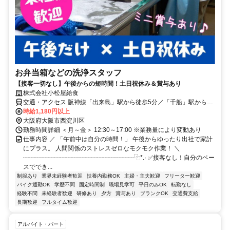
お弁当箱などの洗浄スタッフ
【接客一切なし】午後からの短時間！土日祝休み＆賞与あり
株式会社小松屋給食
交通・アクセス 阪神線「出来島」駅から徒歩5分／「千船」駅から徒
歩7分
時給1,180円以上
大阪府大阪市西淀川区
勤務時間詳細 ＜月～金＞ 12:30～17:00 ※業務量により変動あり
仕事内容 ／ 「午前中は自分の時間！」 午後からゆったり出社で家計
にプラス。 人間関係のストレスゼロなモクモク作業！ ＼
┈┈┈┈┈┈┈┈┈┈┈┈┈┈┈┈┈┈⿻*.· ✅接客なし！自分のペー
スででき...
制服あり
業界未経験者歓迎
扶養内勤務OK
主婦・主夫歓迎
フリーター歓迎
バイク通勤OK
学歴不問
固定時間制
職場見学可
平日のみOK
転勤なし
経験不問
未経験者歓迎
研修あり
夕方
賞与あり
ブランクOK
交通費支給
長期歓迎
フルタイム歓迎
アルバイト・パート