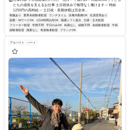
たちの成長を支えるお仕事 土日祝休みで無理なく働けます ✅ 時給
1250円の高時給 ✅ 土日祝・長期休暇は完全休...
制服あり
業界未経験者歓迎
ランチタイム
扶養内勤務OK
社員登用あり
副業・WワークOK
1日4時間以内OK
隔週シフト提出
主婦・主夫歓迎
フリーター歓迎
学歴不問
平日のみOK
転勤なし
経験不問
未経験者歓迎
午前
経験者歓迎
残業なし
有資格者歓迎
ブランクOK
アルバイト・パート