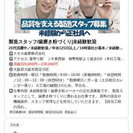
製造スタッフ/歯磨き粉づくり|未経験歓迎
20代活躍中／未経験歓迎／年休125日以上／18時退社が基本／未経験ス
タート9割／生活用品メーカー／残業月10時間未満
スモカ歯磨株式会社
アクセス: 最寄り駅 ＪＲ東西線 御幣島駅より徒歩2分（本社工場）
WORKS工場（本社より徒歩5分）
月給220,000円～230,000円
大阪府大阪市西淀川区
勤務時間・曜日: * 勤務時間／9:00～18:00（実働8時間） * 休憩時間
／12：00～13：00（休憩60分） * 勤務曜日／月～金（土日祝日カレ
ンダー通り） ※工場の鍵開けのため、早出出...
仕事内容: 未経験歓迎！歯磨き粉メーカーの正社員募集です。 製造ス
タッフとして、歯磨き粉づくりに携わるお仕事です。 原料の混合や
機械操作、スタッフ管理などを担当していただきます。 【担当工程
の流れ...
即日勤務OK
固定時間制
駅近5分以内
昇給あり
正社員