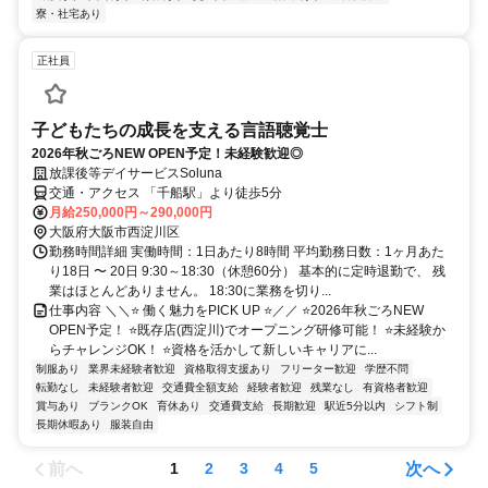
寮・社宅あり
正社員
子どもたちの成長を支える言語聴覚士
2026年秋ごろNEW OPEN予定！未経験歓迎◎
放課後等デイサービスSoluna
交通・アクセス 「千船駅」より徒歩5分
月給250,000円～290,000円
大阪府大阪市西淀川区
勤務時間詳細 実働時間：1日あたり8時間 平均勤務日数：1ヶ月あた
り18日 〜 20日 9:30～18:30（休憩60分） 基本的に定時退勤で、 残
業はほとんどありません。 18:30に業務を切り...
仕事内容 ＼＼⭐ 働く魅力をPICK UP ⭐／／ ⭐2026年秋ごろNEW
OPEN予定！ ⭐既存店(西淀川)でオープニング研修可能！ ⭐未経験か
らチャレンジOK！ ⭐資格を活かして新しいキャリアに...
制服あり
業界未経験者歓迎
資格取得支援あり
フリーター歓迎
学歴不問
転勤なし
未経験者歓迎
交通費全額支給
経験者歓迎
残業なし
有資格者歓迎
賞与あり
ブランクOK
育休あり
交通費支給
長期歓迎
駅近5分以内
シフト制
長期休暇あり
服装自由
前へ
次へ
1
2
3
4
5