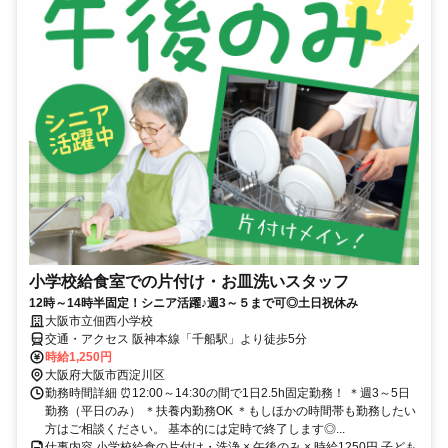
小学校給食室での片付け・お皿洗いスタッフ
12時～14時半固定！シニア活躍♪週3～５まで可◎土日祝休み
大阪市立佃西小学校
交通・アクセス 阪神本線「千船駅」より徒歩5分
時給1,250円
大阪府大阪市西淀川区
勤務時間詳細 ⏰12:00～14:30の間で1日2.5h固定勤務！ ＊週3～5日
勤務（平日のみ） ＊扶養内勤務OK ＊もしほかの時間帯も勤務したい
方はご相談ください。 基本的には定時で終了します◎...
仕事内容 小学校給食の片付け・洗浄 × 午後のみ × 時給1250円 子ども