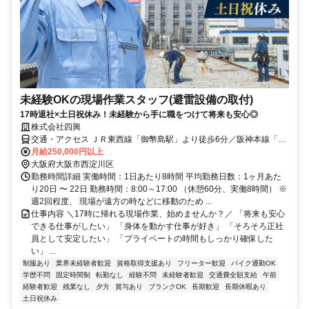
未経験OKの現場作業スタッフ(避雷設備の取付)
17時退社×土日祝休み！未経験から手に職をつけて将来も安心◎
株式会社四興
交通・アクセス ＪＲ東西線「御幣島駅」より徒歩6分／阪神本線「千
船駅」より徒歩10分
月給250,000円以上
大阪府大阪市西淀川区
勤務時間詳細 実働時間：1日あたり8時間 平均勤務日数：1ヶ月あた
り20日 〜 22日 勤務時間：8:00～17:00 （休憩60分、実働8時間） ※
週2回程度、 現場が遠方の時などに移動のため ...
仕事内容 ＼17時に帰れる現場作業、始めませんか？／ 「将来も安心
できる仕事がしたい」 「身体を動かす仕事が好き」 「そろそろ正社
員として安定したい」 「プライベートの時間もしっかり確保した
い」 ...
制服あり
業界未経験者歓迎
資格取得支援あり
フリーター歓迎
バイク通勤OK
学歴不問
固定時間制
転勤なし
経験不問
未経験者歓迎
交通費全額支給
午前
経験者歓迎
残業なし
夕方
賞与あり
ブランクOK
長期歓迎
長期休暇あり
土日祝休み