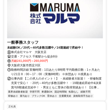
一般事務スタッフ
未経験OK／20代～40代多数活躍中／24期連続で昇給中！
株式会社マルマ 大阪支店
交通・アクセス 千船駅から徒歩8分
月給241,000円～260,000円
大阪府大阪市西淀川区
勤務時間詳細 実働時間：1日あたり8時間 平均勤務日数：1ヶ月あた
り21日 8：00～17：00（実働8時間） ※休憩あり ※残業あり
仕事内容 【この求人のポイント！】 ・未経験者大歓迎！ ・研修制度
充実で安心！ ・20代～40代が多数活躍中！ ・19期連続昇給中&決算
賞与9期連続支給中！ ・男女ともに育休の取得実績あり！ 【仕事...
業界未経験者歓迎
学歴不問
車通勤OK
固定時間制
転勤なし
経験不問
研修あり
賞与あり
ブランクOK
育休あり
交通費支給
資格取得手当あり
正社員