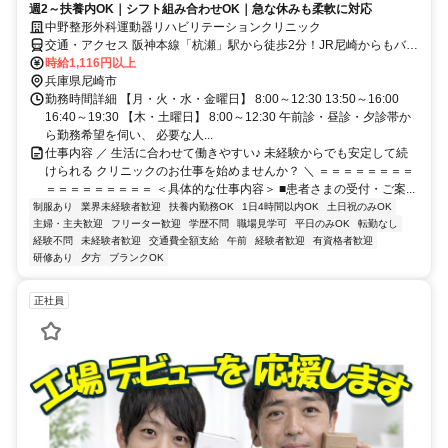
週2～扶養内OK｜シフト組み合わせOK｜急な休みも柔軟に対応
中野整形外科運動器リハビリテーションクリニック
交通・アクセス 阪神本線「杭瀬」駅から徒歩2分！JR尼崎からもバス
1本で通勤可能
時給1,116円以上
兵庫県尼崎市
勤務時間詳細 【月・火・水・金曜日】 8:00～12:30 13:50～16:00
16:40～19:30 【木・土曜日】 8:00～12:30 午前診・昼診・夕診帯か
ら勤務希望を伺い、 必要な人...
仕事内容 ／ 生活に合わせて働きやすい♪ 未経験からでも安定して続
けられる クリニックのお仕事を始めませんか？ ＼ ＝＝＝＝＝＝＝＝
＝＝＝＝＝＝＝＝＝ ＜具体的な仕事内容＞ ■患者さまの受付・ご案...
制服あり
業界未経験者歓迎
扶養内勤務OK
1日4時間以内OK
土日祝のみOK
主婦・主夫歓迎
フリーター歓迎
学歴不問
職場見学可
平日のみOK
転勤なし
経験不問
未経験者歓迎
交通費全額支給
午前
経験者歓迎
有資格者歓迎
研修あり
夕方
ブランクOK
正社員