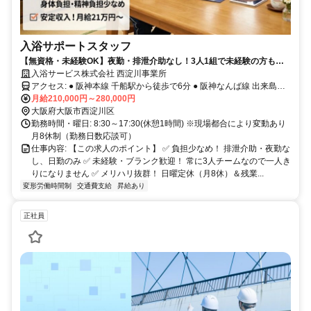
入浴サポートスタッフ
【無資格・未経験OK】夜勤・排泄介助なし！3人1組で未経験の方も安
心！
入浴サービス株式会社 西淀川事業所
アクセス: ● 阪神本線 千船駅から徒歩で6分 ● 阪神なんば線 出来島駅
から徒歩で12分 ● 阪神なんば線 福駅から徒歩で18分
月給210,000円～280,000円
大阪府大阪市西淀川区
勤務時間・曜日: 8:30～17:30(休憩1時間) ※現場都合により変動あり
月8休制（勤務日数応談可）
仕事内容: 【この求人のポイント】 ✅ 負担少なめ！ 排泄介助・夜勤な
し、日勤のみ ✅ 未経験・ブランク歓迎！ 常に3人チームなので一人き
りになりません ✅ メリハリ抜群！ 日曜定休（月8休）＆残業...
変形労働時間制
交通費支給
昇給あり
正社員