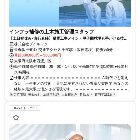
インフラ補修の土木施工管理スタッフ
【土日祝休み×直行直帰】耐震工事メイン・甲子園球場も手がける技術
者へ｜年休120日以上・カジュアル面談OK
株式会社ダイルック
最寄駅 千船駅 交通アクセス 千船駅（阪神電鉄）徒歩約5分
月給300,000円～500,000円
大阪府大阪市西淀川区
勤務時間 勤務時間：08：00～17：00 実働8時間/休憩1時間 ●残業月
20時間程
仕事内容 ＝＝＝＝＝＝＝＝＝＝＝＝＝＝＝＝＝＝＝ AI時代でも消え
ない「一生モノの技術」 景気に左右されない豊富な案件で あなたの
経験を最大限に活かせる環境です。 ＝＝＝＝＝＝＝＝＝＝＝＝＝＝...
固定時間制
転勤なし
経験者歓迎
土日祝休み
昇給あり
賞与年2回あり
アルバイト・パート