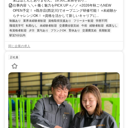
業はほとんどありません。 18:30に業務を切り...
仕事内容 ＼＼⭐ 働く魅力をPICK UP ⭐／／ ⭐2026年秋ごろNEW
OPEN予定！ ⭐既存店(西淀川)でオープニング研修可能！ ⭐未経験か
らチャレンジOK！ ⭐資格を活かして新しいキャリアに...
制服あり
業界未経験者歓迎
資格取得支援あり
フリーター歓迎
学歴不問
職場見学可
転勤なし
未経験者歓迎
交通費全額支給
午前
経験者歓迎
残業なし
有資格者歓迎
夕方
賞与あり
ブランクOK
育休あり
交通費支給
長期歓迎
駅近5分以内
同じ企業の求人
正社員