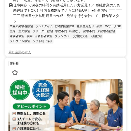
仕事内容 ＼深夜の時間を有効活用したい方必見！／ 単純作業のため
未経験でもOK！ 社内資格制度でさらに時給UP！ ■仕事内容 ￣￣￣￣
￣￣ 請求書や支払明細書の作成・発送を行う会社にて、軽作業スタ
ッ...
業界未経験者歓迎
ランチタイム
扶養内勤務OK
社員登用あり
副業・WワークOK
主婦・主夫歓迎
フリーター歓迎
学歴不問
転勤なし
経験不問
未経験者歓迎
経験者歓迎
夜間
有資格者歓迎
ブランクOK
交通費支給
長期歓迎
フルタイム歓迎
シフト制
深夜
同じ企業の求人
正社員