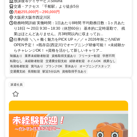
放課後等デイサービスSoluna
交通・アクセス 「千船駅」より徒歩5分
月給255,000円～290,000円
大阪府大阪市西淀川区
勤務時間詳細 実働時間：1日あたり8時間 平均勤務日数：1ヶ月あた
り18日 〜 20日 9:30～18:30（休憩60分） 基本的に定時退勤で、 残
業はほとんどありません。月3時間以内に収まってお...
仕事内容 ＼＼⭐ 働く魅力をPICK UP ⭐／／ ⭐ 2026年秋ごろNEW
OPEN予定！ ⭐既存店(西淀川)でオープニング研修可能！ ⭐未経験か
らチャレンジOK！ ⭐資格を活かして新しいキャリア...
制服あり
業界未経験者歓迎
資格取得支援あり
フリーター歓迎
学歴不問
転勤なし
未経験者歓迎
交通費全額支給
経験者歓迎
ネイルOK
残業なし
有資格者歓迎
賞与あり
ブランクOK
育休あり
オープニングスタッフ
交通費支給
長期歓迎
駅近5分以内
資格取得手当あり
派遣社員