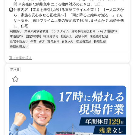
間 ※突発的な納期集中による物件対応のときは、 1日...
仕事内容 【業界を牽引し続ける東証プライム企業！】 【一人親方か
ら、家族を安心させる正社員へ】 「雨が降ると給料が減る…」そん
な不安を、 東証プライム上場の安定感で解消しませんか？ 結婚を機
に、住宅...
制服あり
業界未経験者歓迎
ランチタイム
資格取得支援あり
バイク通勤OK
車通勤OK
固定時間制
職場見学可
転勤なし
経験不問
未経験者歓迎
住宅手当あり
午前
夕方
賞与あり
育休あり
交通費支給
長期歓迎
長期休暇あり
同じ企業の求人
正社員