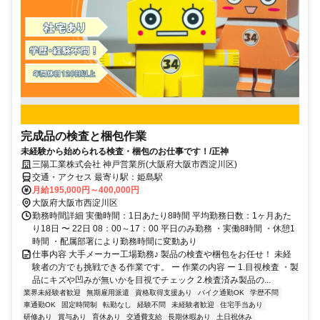
完成品の検査と梱包作業
未経験から始められる検査・梱包のお仕事です！/正神
三陽工業株式会社 神戸営業所(大阪府大阪市西淀川区)
交通・アクセス 最寄り駅：姫島駅
月給195,000円～400,000円
大阪府大阪市西淀川区
勤務時間詳細 実働時間：1日あたり8時間 平均勤務日数：1ヶ月あた
り18日 〜 22日 08：00～17：00 平日のみ勤務 ・実働8時間 ・休憩1
時間 ・配属部署により勤務時間に変動あり
仕事内容 大手メーカー工場勤務♪ 製品の検査や梱包をお任せ！ 未経
験者の方でも挑戦できる作業です。 ー 作業の内容 ー 1.目視検査 ・製
品にキズや凹みが無いかを目視でチェック 2.検査済み製品の...
業界未経験者歓迎
無期雇用派遣
資格取得支援あり
バイク通勤OK
学歴不問
車通勤OK
固定時間制
転勤なし
経験不問
未経験者歓迎
住宅手当あり
研修あり
賞与あり
育休あり
交通費支給
長期休暇あり
土日祝休み