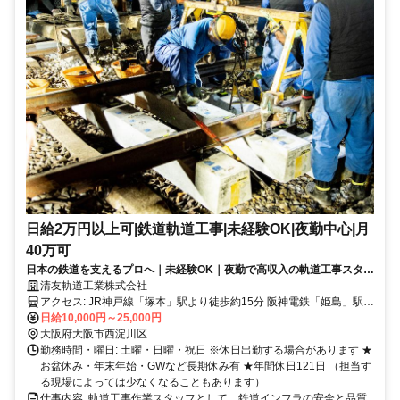
日給2万円以上可|鉄道軌道工事|未経験OK|夜勤中心|月
40万可
日本の鉄道を支えるプロへ｜未経験OK｜夜勤で高収入の軌道工事スタッ
フ
清友軌道工業株式会社
アクセス: JR神戸線「塚本」駅より徒歩約15分 阪神電鉄「姫島」駅よ
り徒歩約10分
日給10,000円～25,000円
大阪府大阪市西淀川区
勤務時間・曜日: 土曜・日曜・祝日 ※休日出勤する場合があります ★
お盆休み・年末年始・GWなど長期休み有 ★年間休日121日 （担当す
る現場によっては少なくなることもあります）
仕事内容: 軌道工事作業スタッフとして、鉄道インフラの安全と品質