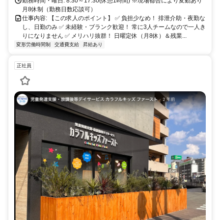
勤務時間・曜日: 8:30～17:30(休憩1時間) ※現場都合により変動あり
月8休制（勤務日数応談可）
仕事内容: 【この求人のポイント】 ✅ 負担少なめ！ 排泄介助・夜勤な
し、日勤のみ ✅ 未経験・ブランク歓迎！ 常に3人チームなので一人き
りになりません ✅ メリハリ抜群！ 日曜定休（月8休）＆残業...
変形労働時間制
交通費支給
昇給あり
正社員