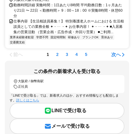
勤務時間詳細 実働時間：1日あたり8時間 平均勤務日数：1ヶ月あた
り21日 〜 22日 ＜勤務時間＞ 9：00～18：00 ※実働8時間・休憩60
分
仕事内容 【生活相談員募集！】 特別養護老人ホームにおける 生活相
談員としての業務全般 ✦・┈ ・✦ お仕事内容！ ✦・┈ ・✦ ■入居募
集の営業活動 （営業企画・広告作成・外回り営業） ■ご利用...
業界未経験者歓迎
学歴不問
固定時間制
研修あり
ブランクOK
育休あり
交通費支給
前へ
次へ
1
2
3
4
5
この条件の新着求人を受け取る
大阪府 / 御幣島駅
正社員
「LINEで受け取る」では、新着求人のほか、おすすめ情報なども配信しま
す。
詳しくはこちら
LINEで受け取る
メールで受け取る