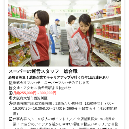
スーパーの運営スタッフ 総合職
経験者募集！成長企業でキャリアアップが叶う◎年1回5連休あり
株式会社マルハチ スーパーマルハチみてじま店
交通・アクセス 御幣島駅より徒歩4分
月給255,000円～300,000円
大阪府大阪市西淀川区
勤務時間詳細 総労働時間：1週あたり40時間 【勤務時間】 7:00～
16:00/7:30～16:30/8:00～17:00 休憩60分 ※残業あり（月20時間程
度）
仕事内容 ＼＼この求人のポイント！／／ ☆店舗数拡大中の成長企
業！ ☆自分のアイデアを活かしやすい環境 ☆幅広いキャリアが目指