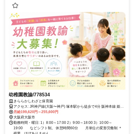
幼稚園教諭/778534
きららかしわざと保育園
アクセス: JR神戸線(大阪〜神戸) 塚本駅から徒歩で4分 阪神本線 姫島
駅から徒歩で15分 JR東西線 御幣島駅から徒歩で18分
月給199,620円～255,600円
大阪府大阪市
勤務時間・曜日: 1）8:00～17:00 2）9:00～18:00 3）10:00～
19:00 などシフト制。 休憩時間60分 月単位の変形労働制 ＊
残業 ほぼありません。