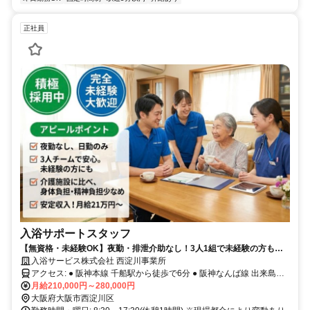
正社員
入浴サポートスタッフ
【無資格・未経験OK】夜勤・排泄介助なし！3人1組で未経験の方も安
心！
入浴サービス株式会社 西淀川事業所
アクセス: ● 阪神本線 千船駅から徒歩で6分 ● 阪神なんば線 出来島駅
から徒歩で12分 ● 阪神なんば線 福駅から徒歩で18分
月給210,000円～280,000円
大阪府大阪市西淀川区