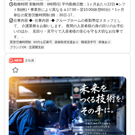
勤務時間 実働時間：8時間/日 平均勤務日数：1ヶ月あたり22日 ■シフ
ト制(例)＊事業所により異なる a.17:00～翌10:00(休憩60分) ＊1ヶ月
単位の変形労働時間制 (例：30日-17...
仕事内容 ◆- 仕事内容 -◆ グループホームの夜勤専従スタッフとし
て、 介護業務をお願いします。 夜間の入居者様の身の回りのお手伝
いのほか、 見回り・見守りで入居者様の安心を守る大切なお仕事で
す。...
変形労働時間制
60代も応募可
資格取得支援あり
職場見学可
研修あり
ブランクOK
交通費支給
正社員