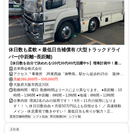
休日数も柔軟 × 最低日当補償有 /大型トラックドライ
バー(中距離~長距離)
【休日数を自分で決めれる!20代30代40代活躍中✨】増車計画中！最低
日当補償付き！歩合制あり～固定制プラスで頑張った分がしっかりと給
吉幸商会株式会社
与に反映されます！
アクセス: * 事務所 JR東西線「御幣島」駅から徒歩約15分 阪神電
車「千船」駅から10分 車庫 JR東西線「御幣島」駅から徒歩約10
月給380,000円～550,000円
分 阪神電車「千船」駅から10分給与: 長距離：日当１７，０００
大阪府大阪市西淀川区
円～ 中距離：日当１４，０００円～ 地場 ：日当１２，０００円～
勤務時間・曜日: 勤務時間はコースにより異なります。 ●長距離：10
日当保証あり：８，０００円～ （規定あり） 交通費支給 自転車
時間～13時間 ●中距離：8時間～12時間 ●地場：8時間～12時間
通勤でも手当出ます（規定あり） 運行目標達成者全員に優秀ドライ
仕事内容: 増員2名のみの採用です！！9月～11月の採用になりま
バー手当を毎月支給：５，０００円～１５，０００円支給 新人の指
す！！ ＼ 休日日数自由 × 月収50万円以上も目指せる！ ／ 高速移動
導等も手当支給 無事故無違反継続で手当支給 （手当全て弊社規定に
メイン・休息重視で働きやすい！ 最低日当も有りが魅力！正...
よる）
変形労働時間制
シフト自由
即日勤務OK
シフト制
正社員