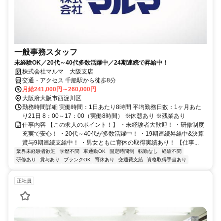
一般事務スタッフ
未経験OK／20代～40代多数活躍中／24期連続で昇給中！
株式会社マルマ 大阪支店
交通・アクセス 千船駅から徒歩8分
月給241,000円～260,000円
大阪府大阪市西淀川区
勤務時間詳細 実働時間：1日あたり8時間 平均勤務日数：1ヶ月あた
り21日 8：00～17：00（実働8時間） ※休憩あり ※残業あり
仕事内容 【この求人のポイント！】 ・未経験者大歓迎！ ・研修制度
充実で安心！ ・20代～40代が多数活躍中！ ・19期連続昇給中&決算
賞与9期連続支給中！ ・男女ともに育休の取得実績あり！ 【仕事...
業界未経験者歓迎
学歴不問
車通勤OK
固定時間制
転勤なし
経験不問
研修あり
賞与あり
ブランクOK
育休あり
交通費支給
資格取得手当あり
正社員