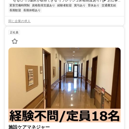
せる◎ ☆5連休が取得できる リフレッシュ休暇制度あり♪ ||◤お仕事...
変形労働時間制
資格取得支援あり
経験者歓迎
賞与あり
育休あり
交通費支給
長期歓迎
長期休暇あり
同じ企業の求人
正社員
施設ケアマネジャー