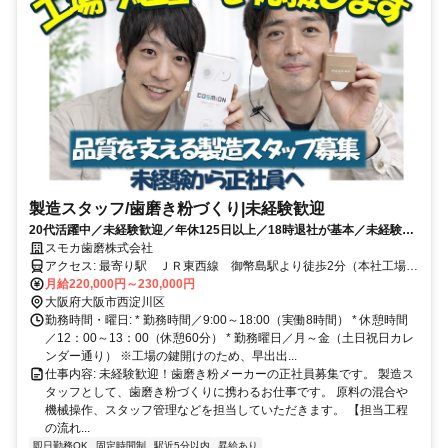
製造スタッフ/歯磨き粉づくり|未経験歓迎
20代活躍中／未経験歓迎／年休125日以上／18時退社が基本／未経験ス
タート9割／生活用品メーカー／残業月10時間未満
スモカ歯磨株式会社
アクセス: 最寄り駅 ＪＲ東西線 御幣島駅より徒歩2分（本社工場）
WORKS工場（本社より徒歩5分）
月給220,000円～230,000円
大阪府大阪市西淀川区
勤務時間・曜日: * 勤務時間／9:00～18:00（実働8時間） * 休憩時間
／12：00～13：00（休憩60分） * 勤務曜日／月～金（土日祝日カレ
ンダー通り） ※工場の鍵開けのため、早出出...
仕事内容: 未経験歓迎！歯磨き粉メーカーの正社員募集です。 製造ス
タッフとして、歯磨き粉づくりに携わるお仕事です。 原料の混合や
機械操作、スタッフ管理などを担当していただきます。 【担当工程
の流れ...
即日勤務OK
固定時間制
駅近5分以内
昇給あり