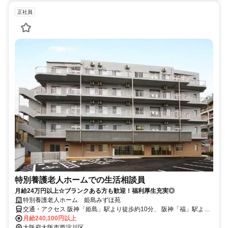
正社員
特別養護老人ホームでの生活相談員
月給24万円以上☆ブランクある方も歓迎！福利厚生充実◎
特別養護老人ホーム 姫島みずほ苑
交通・アクセス 阪神「姫島」駅より徒歩約10分、 阪神「福」駅より
徒歩約10分
月給240,100円以上
大阪府大阪市西淀川区