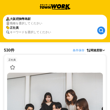
大阪府
御幣島駅
職種を選択してください
正社員
キーワードを選択してください
530件
条件保存
関連度順
正社員