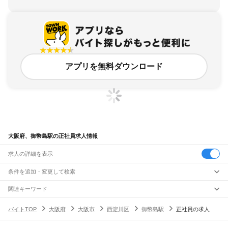
アプリを無料ダウンロード
大阪府、御幣島駅の正社員求人情報
求人の詳細を表示
条件を追加・変更して検索
市区町村を追加・変更
関連キーワード
完全在宅ワーク 全国
シール貼り 在宅
現在地周辺
ガチャガチャ
犬カフェ
大阪府
駅を追加・変更
バイトTOP
大阪府
大阪市
西淀川区
御幣島駅
正社員の求人
大阪府
すべて
大阪市
すべて
職種を追加・変更
JR京都線
都島区
福島区
此花区
西区
港区
大正区
天王寺区
浪速区
西淀川区
東淀川区
東成区