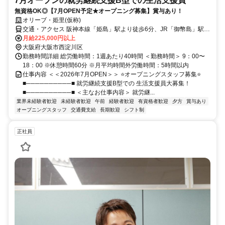
7月オープンの就労継続支援B型での生活支援員
無資格OK◎【7月OPEN予定★オープニング募集】賞与あり！
オリーブ・姫里(仮称)
交通・アクセス 阪神本線「姫島」駅より徒歩6分、JR「御幣島」駅よ
り徒歩15分、JR「塚本」駅より徒歩16分
月給225,000円以上
大阪府大阪市西淀川区
勤務時間詳細 総労働時間：1週あたり40時間 ＜勤務時間＞ 9：00〜
18：00 ※休憩時間60分 ※月平均時間外労働時間：5時間以内
仕事内容 ＜＜2026年7月OPEN＞＞ ⭐オープニングスタッフ募集⭐
■──────────■ 就労継続支援B型での 生活支援員大募集！
■──────────■ ＜主なお仕事内容＞ 就労継...
業界未経験者歓迎
未経験者歓迎
午前
経験者歓迎
有資格者歓迎
夕方
賞与あり
オープニングスタッフ
交通費支給
長期歓迎
シフト制
正社員