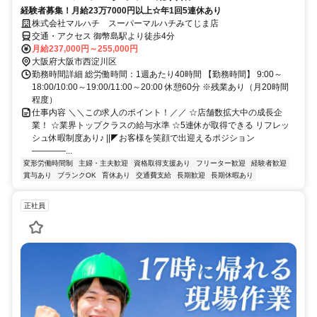
経験者募集！月給23万7000円以上☆年1回5連休あり
株式会社マルハチ スーパーマルハチみてじま店
交通・アクセス 御幣島駅より徒歩4分
月給237,000円～255,000円
大阪府大阪市西淀川区
勤務時間詳細 総労働時間：1週あたり40時間 【勤務時間】 9:00～
18:00/10:00～19:00/11:00～20:00 休憩60分 ※残業あり（月20時間
程度）
仕事内容 ＼＼この求人のポイント！／／ ☆店舗数拡大中の成長企
業！ ☆業界トップクラスの給与水準 ☆5連休が取得できる リフレッ
シュ休暇制度あり♪ ||◤お客様を笑顔で出迎えるポジション
――――...
変形労働時間制
主婦・主夫歓迎
資格取得支援あり
フリーター歓迎
経験者歓迎
賞与あり
ブランクOK
育休あり
交通費支給
長期歓迎
長期休暇あり
正社員