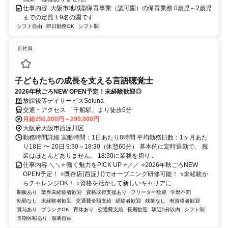
仕事内容: 大阪市地域型保育事業（認可園）の保育業務 0歳児～2歳児
までの定員１9名の園です
シフト自由
即日勤務OK
シフト制
正社員
子どもたちの成長を支える言語聴覚士
2026年秋ごろNEW OPEN予定！未経験歓迎◎
放課後等デイサービスSoluna
交通・アクセス 「千船駅」より徒歩5分
月給250,000円～290,000円
大阪府大阪市西淀川区
勤務時間詳細 実働時間：1日あたり8時間 平均勤務日数：1ヶ月あた
り18日 〜 20日 9:30～18:30（休憩60分） 基本的に定時退勤で、 残
業はほとんどありません。 18:30に業務を切り...
仕事内容 ＼＼⭐ 働く魅力をPICK UP ⭐／／ ⭐2026年秋ごろNEW
OPEN予定！ ⭐既存店(西淀川)でオープニング研修可能！ ⭐未経験か
らチャレンジOK！ ⭐資格を活かして新しいキャリアに...
制服あり
業界未経験者歓迎
資格取得支援あり
フリーター歓迎
学歴不問
転勤なし
未経験者歓迎
交通費全額支給
経験者歓迎
残業なし
有資格者歓迎
賞与あり
ブランクOK
育休あり
交通費支給
長期歓迎
駅近5分以内
シフト制
長期休暇あり
服装自由