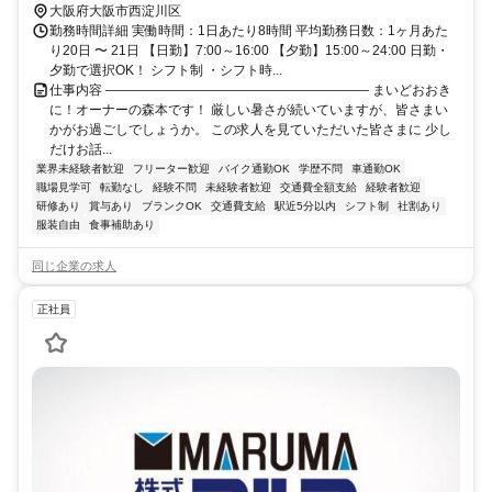
大阪府大阪市西淀川区
勤務時間詳細 実働時間：1日あたり8時間 平均勤務日数：1ヶ月あた
り20日 〜 21日 【日勤】7:00～16:00 【夕勤】15:00～24:00 日勤・
夕勤で選択OK！ シフト制 ・シフト時...
仕事内容 ―――――――――――――――――――― まいどおおき
に！オーナーの森本です！ 厳しい暑さが続いていますが、皆さまい
かがお過ごしでしょうか。 この求人を見ていただいた皆さまに 少し
だけお話...
業界未経験者歓迎
フリーター歓迎
バイク通勤OK
学歴不問
車通勤OK
職場見学可
転勤なし
経験不問
未経験者歓迎
交通費全額支給
経験者歓迎
研修あり
賞与あり
ブランクOK
交通費支給
駅近5分以内
シフト制
社割あり
服装自由
食事補助あり
同じ企業の求人
正社員