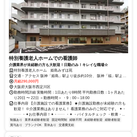
特別養護老人ホームでの看護師
介護業界が未経験の方も大歓迎！日勤のみ！キレイな職場☆
特別養護老人ホーム 姫島みずほ苑
交通・アクセス 阪神「姫島」駅より徒歩約10分、 阪神「福」駅より
徒歩約10分
月給290,000円
大阪府大阪市西淀川区
勤務時間詳細 実働時間：1日あたり8時間 平均勤務日数：1ヶ月あた
り20日 〜 22日 ＜勤務時間＞ ・9：00～18:00
仕事内容 【介護施設での看護業務】 ★介護施設勤務が未経験の方も
歓迎！ ※介護業務はありません！ 看護業務のみのご対応です。 ✦・
┈┈ ・✦お仕事内容！✦・┈┈ ・✦ ・バイタルチェック ・軟膏・...
制服あり
業界未経験者歓迎
固定時間制
経験不問
未経験者歓迎
経験者歓迎
賞与あり
ブランクOK
育休あり
交通費支給