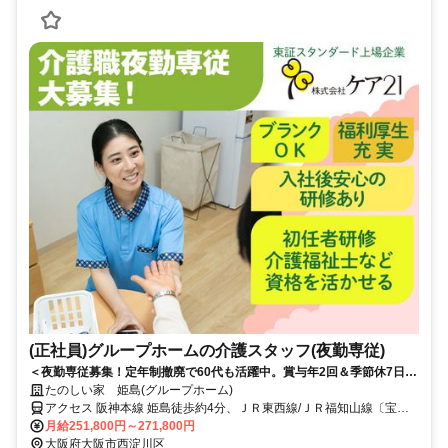
(正社員)グループホームの介護スタッフ(夜勤専従)
＜夜勤専従募集！定年制撤廃で60代も活躍中。賞与年2回＆季節休7日◎
少ない日数でしっかり稼げる！＞賞与年2回＆昇給あり！定年制撤廃で
たのしい家 姫島(グループホーム)
長く安定して働けます。少人数制で寄り添うケアができる温かいグルー
アクセス 阪神本線 姫島徒歩約4分、ＪＲ東西線/ＪＲ福知山線〔宝塚
プホームです◎
線〕 御幣島8a口徒歩約8分、ＪＲ東海道本線 塚本西口徒歩約19分 阪
月給251,800円～271,800円
神本線「姫島」駅から徒歩約4分
大阪府大阪市西淀川区