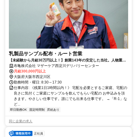
乳製品サンプル配布・ルート営業
【未経験から月給30万円以上！】創業143年の安定した当社。人物重
視・年齢学歴不問です！
布亀株式会社 マザーケア西淀川デリバリーセンター
月給300,000円以上
大阪府大阪市西淀川区
勤務時間・曜日: 8:30～17:30
仕事内容: 《残業1日1時間以内！》 宅配を必要とするご家庭、宅配の
良さに気付くご家庭にサンプルを飲んでもらい宅配の お申込みを頂
きます。やさしい仕事です。誰にでも出来る仕事です。 →「R-1」な
ど...
即日勤務OK
固定時間制
昇給あり
同じ企業の求人
正社員