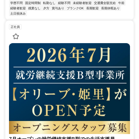
学歴不問
固定時間制
転勤なし
経験不問
未経験者歓迎
交通費全額支給
午前
経験者歓迎
残業なし
夕方
賞与あり
ブランクOK
長期歓迎
長期休暇あり
土日祝休み
正社員