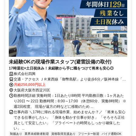
未経験OKの現場作業スタッフ(避雷設備の取付)
17時退社×土日祝休み！未経験から手に職をつけて将来も安心◎
株式会社四興
交通・アクセス ＪＲ東西線「御幣島駅」より徒歩6分／阪神本線「千
船駅」より徒歩10分
月給250,000円以上
大阪府大阪市西淀川区
勤務時間詳細 実働時間：1日あたり8時間 平均勤務日数：1ヶ月あた
り20日 〜 22日 勤務時間：8:00～17:00 （休憩60分、実働8時間） ※
週2回程度、 現場が遠方の時などに移動のため ...
仕事内容 ＼17時に帰れる現場作業、始めませんか？／ 「将来も安心
できる仕事がしたい」 「身体を動かす仕事が好き」 「そろそろ正社
員として安定したい」 「プライベートの時間もしっかり確保した
い」 ...
制服あり
業界未経験者歓迎
資格取得支援あり
フリーター歓迎
バイク通勤OK