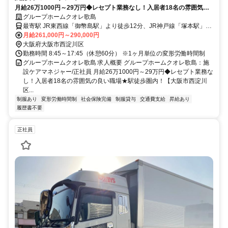
月給26万1000円～29万円◆レセプト業務なし！入居者18名の雰囲気の
良い職場★駅徒歩圏内！【大阪市西淀川区、御幣島駅、グループホー
グループホームクオレ歌島
ム、施設ケアマネジャー、正社員】
最寄駅 JR東西線「御幣島駅」より徒歩12分、JR神戸線「塚本駅」よ
り徒歩13分
月給261,000円～290,000円
大阪府大阪市西淀川区
勤務時間 8:45～17:45（休憩60分） ※1ヶ月単位の変形労働時間制
グループホームクオレ歌島 求人概要 グループホームクオレ歌島：施
設ケアマネジャー/正社員 月給26万1000円～29万円◆レセプト業務な
し！入居者18名の雰囲気の良い職場★駅徒歩圏内！【大阪市西淀川
区...
制服あり
変形労働時間制
社会保険完備
制服貸与
交通費支給
昇給あり
履歴書不要
正社員