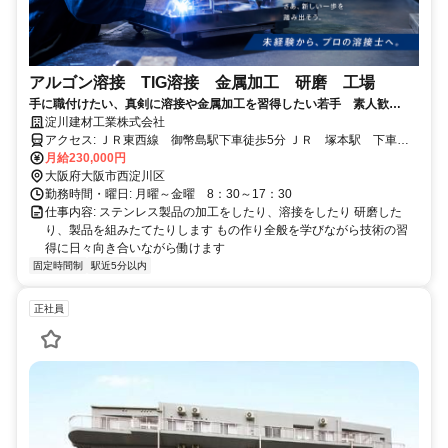
アルゴン溶接 TIG溶接 金属加工 研磨 工場
手に職付けたい、真剣に溶接や金属加工を習得したい若手 素人歓
迎！ 完全週休２日
淀川建材工業株式会社
アクセス: ＪＲ東西線 御幣島駅下車徒歩5分 ＪＲ 塚本駅 下車徒
月給230,000円
歩15分 自転車、バイク（保険加入義務）ＯＫ 車通勤不可
大阪府大阪市西淀川区
勤務時間・曜日: 月曜～金曜 8：30～17：30
仕事内容: ステンレス製品の加工をしたり、溶接をしたり 研磨した
り、製品を組みたてたりします もの作り全般を学びながら技術の習
得に日々向き合いながら働けます
固定時間制
駅近5分以内
正社員