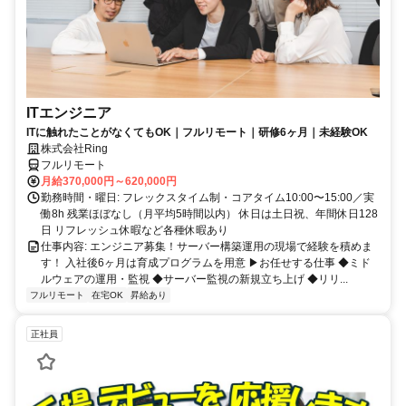
ITエンジニア
ITに触れたことがなくてもOK｜フルリモート｜研修6ヶ月｜未経験OK
株式会社Ring
フルリモート
月給370,000円～620,000円
勤務時間・曜日: フレックスタイム制・コアタイム10:00〜15:00／実
働8h 残業ほぼなし（月平均5時間以内） 休日は土日祝、年間休日128
日 リフレッシュ休暇など各種休暇あり
仕事内容: エンジニア募集！サーバー構築運用の現場で経験を積めま
す！ 入社後6ヶ月は育成プログラムを用意 ▶お任せする仕事 ◆ミド
ルウェアの運用・監視 ◆サーバー監視の新規立ち上げ ◆リリ...
フルリモート
在宅OK
昇給あり
正社員