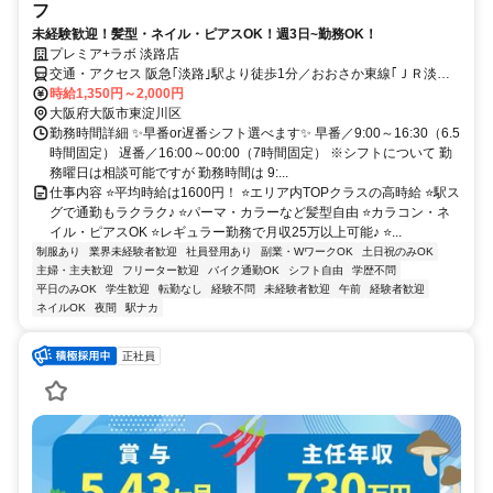
フ
未経験歓迎！髪型・ネイル・ピアスOK！週3日~勤務OK！
プレミア+ラボ 淡路店
交通・アクセス 阪急｢淡路｣駅より徒歩1分／おおさか東線｢ＪＲ淡路｣
駅より徒歩3分 ⭐店舗異動なし⭐吹田市・豊中市・箕面市・茨木市・高
時給1,350円～2,000円
槻市など北摂方面からのアクセス抜群♪
大阪府大阪市東淀川区
勤務時間詳細 ✨早番or遅番シフト選べます✨ 早番／9:00～16:30（6.5
時間固定） 遅番／16:00～00:00（7時間固定） ※シフトについて 勤
務曜日は相談可能ですが 勤務時間は 9:...
仕事内容 ⭐平均時給は1600円！ ⭐エリア内TOPクラスの高時給 ⭐駅ス
グで通勤もラクラク♪ ⭐パーマ・カラーなど髪型自由 ⭐カラコン・ネ
イル・ピアスOK ⭐レギュラー勤務で月収25万以上可能♪ ⭐...
制服あり
業界未経験者歓迎
社員登用あり
副業・WワークOK
土日祝のみOK
主婦・主夫歓迎
フリーター歓迎
バイク通勤OK
シフト自由
学歴不問
平日のみOK
学生歓迎
転勤なし
経験不問
未経験者歓迎
午前
経験者歓迎
ネイルOK
夜間
駅ナカ
正社員