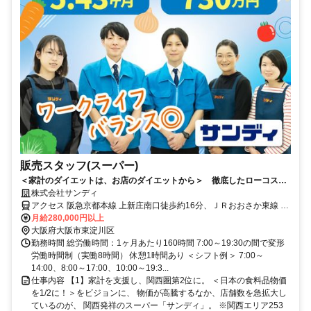
販売スタッフ(スーパー)
＜家計のダイエットは、お店のダイエットから＞ 徹底したローコスト
オペレーションで、余分なムダをカット。家計費のダイエットをサポー
株式会社サンディ
トする価格で、圧倒的な支持を獲得！ 流通業界にイノベーションを起
アクセス 阪急京都本線 上新庄南口徒歩約16分、ＪＲおおさか東線 Ｊ
こす一員に。＜社員へは手厚い投資を継続＞主任職の【年収730万円】
Ｒ淡路東口徒歩約15分、OsakaMetro今里筋線 だいどう豊里2番口徒
月給280,000円以上
は業界トップクラス。未経験者も28万円以上。【賞与5.43ヶ月】。海外
歩約19分 ※公共交通機関を利用した1時間半以内のエリア上記勤務地
大阪府大阪市東淀川区
研修や早期の昇進・昇格あり。営業は19:30までで、【残業ほぼなし】
以外での勤務の可能性あり。詳しくは面接にて。
勤務時間 総労働時間：1ヶ月あたり160時間 7:00～19:30の間で変形
と労働時間のダイエットも積極推進中！
労働時間制（実働8時間） 休憩1時間あり ＜シフト例＞ 7:00～
14:00、8:00～17:00、10:00～19:3...
仕事内容 【1】家計を支援し、関西圏第2位に。 ＜日本の食料品物価
を1/2に！＞をビジョンに、 物価が高騰するなか、店舗数を急拡大し
ているのが、 関西発祥のスーパー「サンディ」。 ※関西エリア253