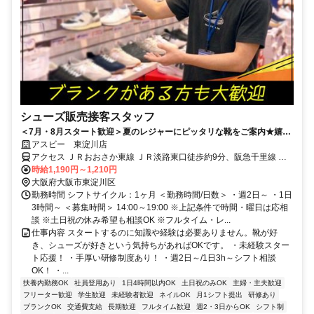
シューズ販売接客スタッフ
＜7月・8月スタート歓迎＞夏のレジャーにピッタリな靴をご案内★嬉し
いスタッフ割引も◎週2日～/1日3h～/短時間～フルタイムまで柔軟対
アスビー 東淀川店
応！
アクセス ＪＲおおさか東線 ＪＲ淡路東口徒歩約9分、阪急千里線 下
新庄東出口徒歩約13分、阪急千里線 淡路〔阪急線〕東口徒歩約13分
時給1,190円～1,210円
JRおおさか東線「淡路駅」から東へ徒歩8分
大阪府大阪市東淀川区
勤務時間 シフトサイクル：1ヶ月 ＜勤務時間/日数＞ ・週2日～ ・1日
3時間～ ＜募集時間＞ 14:00～19:00 ※上記条件で時間・曜日は応相
談 ※土日祝の休み希望も相談OK ※フルタイム・レ...
仕事内容 スタートするのに知識や経験は必要ありません。靴が好
き、シューズが好きという気持ちがあればOKです。 ・未経験スター
ト応援！ ・手厚い研修制度あり！ ・週2日～/1日3h～シフト相談
OK！ ・...
扶養内勤務OK
社員登用あり
1日4時間以内OK
土日祝のみOK
主婦・主夫歓迎
フリーター歓迎
学生歓迎
未経験者歓迎
ネイルOK
月1シフト提出
研修あり
ブランクOK
交通費支給
長期歓迎
フルタイム歓迎
週2・3日からOK
シフト制