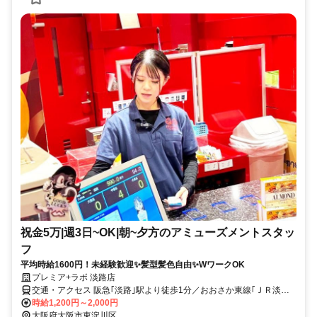
祝金5万|週3日~OK|朝~夕方のアミューズメントスタッ
フ
平均時給1600円！未経験歓迎✨髪型髪色自由✨WワークOK
プレミア+ラボ 淡路店
交通・アクセス 阪急｢淡路｣駅より徒歩1分／おおさか東線｢ＪＲ淡路｣
駅より徒歩3分 ⭐店舗異動なし⭐吹田市・豊中市・箕面市・茨木市・高
時給1,200円～2,000円
槻市など北摂方面からのアクセス抜群♪
大阪府大阪市東淀川区