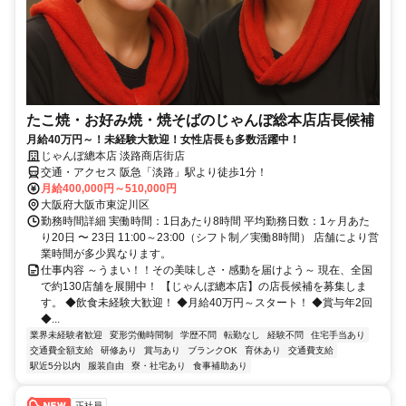
たこ焼・お好み焼・焼そばのじゃんぼ総本店店長候補
月給40万円～！未経験大歓迎！女性店長も多数活躍中！
じゃんぼ總本店 淡路商店街店
交通・アクセス 阪急「淡路」駅より徒歩1分！
月給400,000円～510,000円
大阪府大阪市東淀川区
勤務時間詳細 実働時間：1日あたり8時間 平均勤務日数：1ヶ月あた
り20日 〜 23日 11:00～23:00（シフト制／実働8時間） 店舗により営
業時間が多少異なります。
仕事内容 ～うまい！！その美味しさ・感動を届けよう～ 現在、全国
で約130店舗を展開中！ 【じゃんぼ總本店】の店長候補を募集しま
す。 ◆飲食未経験大歓迎！ ◆月給40万円～スタート！ ◆賞与年2回
◆...
業界未経験者歓迎
変形労働時間制
学歴不問
転勤なし
経験不問
住宅手当あり
交通費全額支給
研修あり
賞与あり
ブランクOK
育休あり
交通費支給
駅近5分以内
服装自由
寮・社宅あり
食事補助あり
正社員