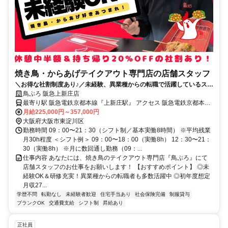
焼き鳥・からあげテイクアウト専門店の店舗スタッフ
＼お得な社割制度あり♪／未経験、異業種からの転職で活躍しているスタ
ッフ多数在籍！
鳥ぷろ 阪急上新庄店
最寄り駅 阪急電鉄京都本線『上新庄駅』 アクセス 阪急電鉄京都本線
『上新庄駅』直結駅ビル
月給225,000円～357,000円
大阪府大阪市東淀川区
勤務時間 09：00〜21：30（シフト制／基本実働8時間） ※平均残業
月30h程度 ＜シフト例＞ 09：00〜18：00（実働8h） 12：30〜21：
30（実働8h） ※月に数回通し勤務（09：...
仕事内容 あなたには、焼き鳥のテイクアウト専門店『鳥ぷろ』にて
店舗スタッフのお仕事をお願いします！ 【おすすめポイント】 ◎未
経験OK＆研修充実！異業種からの転職者も多数活躍中 ◎初年度想定
月収27...
学歴不問
転勤なし
未経験者歓迎
住宅手当あり
社会保険完備
制服貸与
ブランクOK
交通費支給
シフト制
昇給あり
正社員