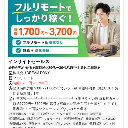
インサイドセールス
経験が活かせる✨高時給✅20代〜30代活躍中！週休二日制✨
株式会社DREAM PONY
フルリモート
時給1,700円～3,700円
勤務時間詳細 9:00〜21:00の間でシフト制 希望時間帯は相談OK！ 契
約更新期間：1年
仕事内容 ─┘─┘─┘─┘─┘─┘─┘─┘─┘ ▼働きやすい理由＆魅力▼ ✅
時給1700円〜3700円の高収入可能✨ ✅完全在宅！全国どこからでも
勤務OK！ ✅商談やクロージングなしのアポ獲得...
社員登用あり
主婦・主夫歓迎
フリーター歓迎
シフト自由
学歴不問
即日勤務OK
職場見学可
フルリモート
交通費全額支給
経験者歓迎
ネイルOK
食費補助あり
研修あり
在宅OK
ブランクOK
交通費支給
長期歓迎
シフト制