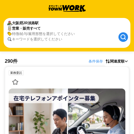
大阪府
JR淡路駅
営業・販売すべて
特徴/給与/雇用形態を選択してください
キーワードを選択してください
290件
条件保存
関連度順
業務委託