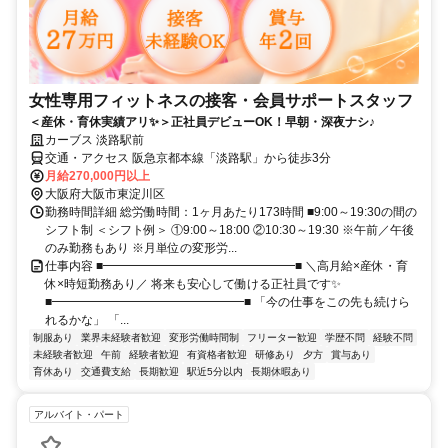
女性専用フィットネスの接客・会員サポートスタッフ
＜産休・育休実績アリ✨＞正社員デビューOK！早朝・深夜ナシ♪
カーブス 淡路駅前
交通・アクセス 阪急京都本線「淡路駅」から徒歩3分
月給270,000円以上
大阪府大阪市東淀川区
勤務時間詳細 総労働時間：1ヶ月あたり173時間 ■9:00～19:30の間の
シフト制 ＜シフト例＞ ①9:00～18:00 ②10:30～19:30 ※午前／午後
のみ勤務もあり ※月単位の変形労...
仕事内容 ■━━━━━━━━━━━━━━━━■ ＼高月給×産休・育
休×時短勤務あり／ 将来も安心して働ける正社員です✨
■━━━━━━━━━━━━━━━━■ 「今の仕事をこの先も続けら
れるかな」 「...
制服あり
業界未経験者歓迎
変形労働時間制
フリーター歓迎
学歴不問
経験不問
未経験者歓迎
午前
経験者歓迎
有資格者歓迎
研修あり
夕方
賞与あり
育休あり
交通費支給
長期歓迎
駅近5分以内
長期休暇あり
アルバイト・パート