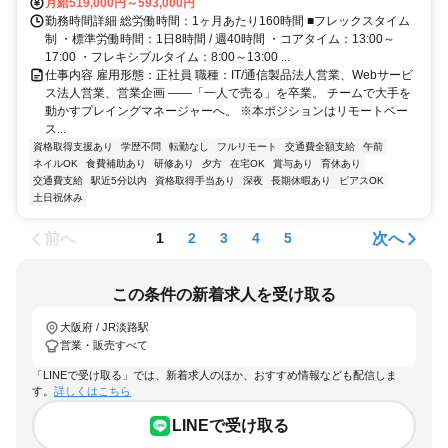
月給519,000円～593,000円
勤務時間詳細 総労働時間：1ヶ月あたり160時間 ■フレックスタイム
制 ・標準労働時間：1日8時間 / 週40時間 ・コアタイム：13:00～
17:00 ・フレキシブルタイム：8:00～13:00 ...
仕事内容 雇用形態：正社員 職種：IT/通信製品法人営業、Webサービ
ス法人営業、営業企画 ――「一人で売る」を卒業。 チームで大手を
動かすプレイングマネージャーへ。 ※本ポジションはリモートベー
ス...
資格取得支援あり
学歴不問
転勤なし
フルリモート
交通費全額支給
午前
ネイルOK
食費補助あり
研修あり
夕方
在宅OK
賞与あり
育休あり
交通費支給
駅近5分以内
資格取得手当あり
深夜
長期休暇あり
ピアスOK
土日祝休み
前へ
次へ
1
2
3
4
5
この条件の新着求人を受け取る
大阪府 / JR淡路駅
営業・販売すべて
「LINEで受け取る」では、新着求人のほか、おすすめ情報なども配信しま
す。
詳しくはこちら
LINEで受け取る