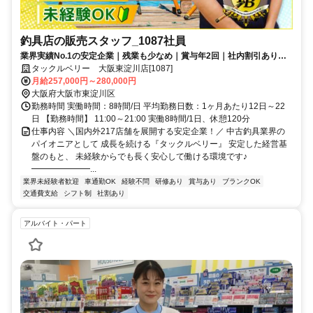
釣具店の販売スタッフ_1087社員
業界実績No.1の安定企業｜残業も少なめ｜賞与年2回｜社内割引あり｜
交通費支給
タックルベリー 大阪東淀川店[1087]
月給257,000円～280,000円
大阪府大阪市東淀川区
勤務時間 実働時間：8時間/日 平均勤務日数：1ヶ月あたり12日～22
日 【勤務時間】 11:00～21:00 実働8時間/1日、休憩120分
仕事内容 ＼国内外217店舗を展開する安定企業！／ 中古釣具業界の
パイオニアとして 成長を続ける『タックルベリー』 安定した経営基
盤のもと、 未経験からでも長く安心して働ける環境です♪
━━━━━━━...
業界未経験者歓迎
車通勤OK
経験不問
研修あり
賞与あり
ブランクOK
交通費支給
シフト制
社割あり
アルバイト・パート