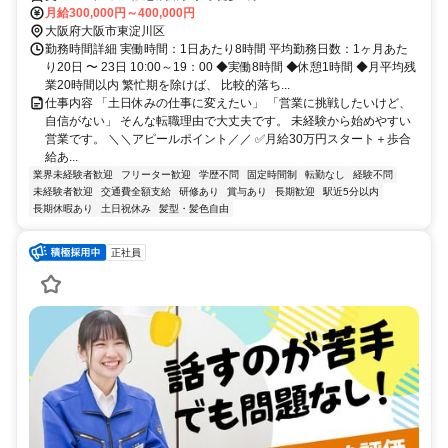
月給300,000円～400,000円
大阪府大阪市東淀川区
勤務時間詳細 実働時間：1日あたり8時間 平均勤務日数：1ヶ月あた
り20日 〜 23日 10:00～19：00 ◆実働8時間 ◆休憩1時間 ◆月平均残
業20時間以内 繁忙期を除けば、 比較的落ち...
仕事内容 「土日休みの仕事に変えたい」 「営業に挑戦したいけど、
自信がない」 そんな転職理由で大丈夫です。 未経験から始めやすい
営業です。 ＼＼アピールポイント／／ ✅月給30万円スタート＋歩合
給あ...
業界未経験者歓迎
フリーター歓迎
学歴不問
固定時間制
転勤なし
経験不問
未経験者歓迎
交通費全額支給
研修あり
賞与あり
長期歓迎
駅近5分以内
長期休暇あり
土日祝休み
髪型・髪色自由
正社員