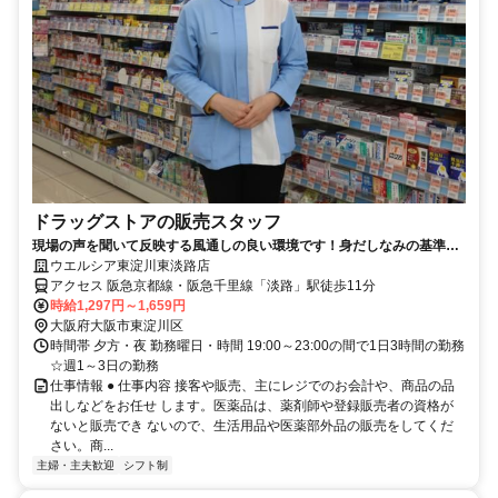
ドラッグストアの販売スタッフ
現場の声を聞いて反映する風通しの良い環境です！身だしなみの基準を
大幅に緩和しました！
ウエルシア東淀川東淡路店
アクセス 阪急京都線・阪急千里線「淡路」駅徒歩11分
時給1,297円～1,659円
大阪府大阪市東淀川区
時間帯 夕方・夜 勤務曜日・時間 19:00～23:00の間で1日3時間の勤務
☆週1～3日の勤務
仕事情報 ● 仕事内容 接客や販売、主にレジでのお会計や、商品の品
出しなどをお任せ します。医薬品は、薬剤師や登録販売者の資格が
ないと販売でき ないので、生活用品や医薬部外品の販売をしてくだ
さい。商...
主婦・主夫歓迎
シフト制