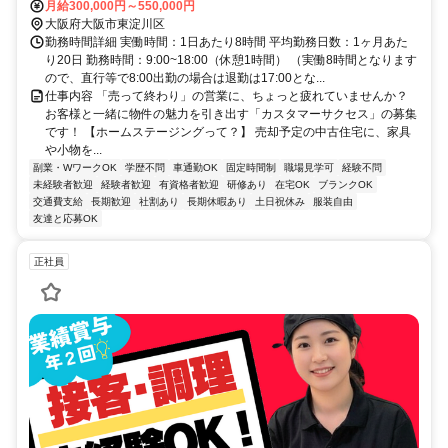
月給300,000円～550,000円
大阪府大阪市東淀川区
勤務時間詳細 実働時間：1日あたり8時間 平均勤務日数：1ヶ月あた
り20日 勤務時間：9:00~18:00（休憩1時間） （実働8時間となります
ので、直行等で8:00出勤の場合は退勤は17:00とな...
仕事内容 「売って終わり」の営業に、ちょっと疲れていませんか？
お客様と一緒に物件の魅力を引き出す「カスタマーサクセス」の募集
です！ 【ホームステージングって？】 売却予定の中古住宅に、家具
や小物を...
副業・WワークOK
学歴不問
車通勤OK
固定時間制
職場見学可
経験不問
未経験者歓迎
経験者歓迎
有資格者歓迎
研修あり
在宅OK
ブランクOK
交通費支給
長期歓迎
社割あり
長期休暇あり
土日祝休み
服装自由
友達と応募OK
正社員