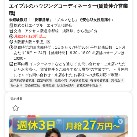
エイブルのハウジングコーディネーター(賃貸仲介営業
職)
未経験歓迎！「反響営業」「ノルマなし」で安心◎女性活躍中♪
株式会社エイブル エイブル淡路店
交通・アクセス 阪急京都線「淡路駅」から徒歩1分
月給247,120円以上
大阪府大阪市東淀川区
勤務時間詳細 実働時間：1日あたり7時間30分 平均勤務日数：1ヶ月
あたり18日 〜 24日 【就業時間】 9:30～18:00 ※店舗のオープンは
10:00～
仕事内容 インターネットなどを通じて お問い合わせ・ご来店いただ
いたお客様へ、 賃貸物件をご紹介する“反響型”の営業です。 ＜具体的
には＞ ✅お問い合わせ・来店された お客様への接客対応 ✅希望エ...
業界未経験者歓迎
固定時間制
経験不問
未経験者歓迎
有資格者歓迎
賞与あり
育休あり
交通費支給
長期歓迎
駅近5分以内
資格取得手当あり
契約社員