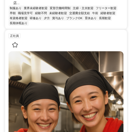
店...
制服あり
業界未経験者歓迎
変形労働時間制
主婦・主夫歓迎
フリーター歓迎
早朝
職場見学可
経験不問
未経験者歓迎
交通費全額支給
午前
経験者歓迎
有資格者歓迎
研修あり
夕方
賞与あり
ブランクOK
育休あり
長期歓迎
長期休暇あり
正社員