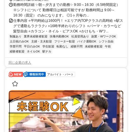
勤務時間詳細 ✨朝～夕方までの勤務✨ 9:00～16:30（6.5時間固定）
※シフトについて 勤務曜日は相談可能ですが 勤務時間は 9:00～
16:30（固定） のみになります。 ◎1ヶ月毎の...
仕事内容 ⭐平均時給は1600円！ ⭐エリア内TOPクラスの高時給 ⭐駅ス
グで通勤もラクラク♪ ⭐16時半終わりのシフト ⭐パーマ・カラーなど
髪型自由 ⭐カラコン・ネイル・ピアスOK ⭐かけもち・Wワ...
制服あり
業界未経験者歓迎
扶養内勤務OK
社員登用あり
副業・WワークOK
土日祝のみOK
主婦・主夫歓迎
フリーター歓迎
バイク通勤OK
シフト自由
学歴不問
平日のみOK
学生歓迎
転勤なし
経験不問
未経験者歓迎
午前
経験者歓迎
ネイルOK
駅ナカ
同じ企業の求人
アルバイト・パート