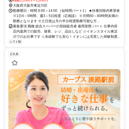
都線「上新庄」駅・「淡路」駅から徒歩約13分
時給1,350円～1,550円
大阪府大阪市東淀川区
勤務曜日・時間 8:00～14:00 ［短時間パート1］ ★扶養控除内希望者
※1日4～5時間、週3～5日程度（応相談） ※月間60～80時間未満の
勤務となります ※土日祝は月の半分程度勤務可能な方...
募集要項 職種 総合スーパーの登録販売者 雇用形態 パート 仕事内容
店内薬局での販売、接客、レジ、品出しなど ☆イオンスタイル東淀
川でのお仕事です ☆未経験でも安心！イオンには充実した研修制度...
シフト制
正社員