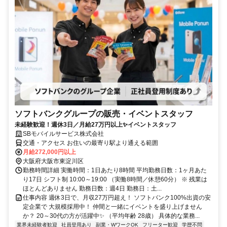
ソフトバンクグループの販売・イベントスタッフ
未経験歓迎！週休3日／月給27万円以上✨イベントスタッフ
SBモバイルサービス株式会社
交通・アクセス お住いの最寄り駅より通える範囲
月給272,000円以上
大阪府大阪市東淀川区
勤務時間詳細 実働時間：1日あたり8時間 平均勤務日数：1ヶ月あた
り17日 シフト制 10:00～19:00 （実働8時間／休憩60分） ※ 残業は
ほとんどありません 勤務日数：週4日 勤務日：土...
仕事内容 週休3日で、月収27万円超え！ ソフトバンク100%出資の安
定企業で 大規模採用中！ 仲間と一緒にイベントを盛り上げません
か？ 20～30代の方が活躍中✨ （平均年齢 28歳） 具体的な業務...
業界未経験者歓迎
社員登用あり
副業・WワークOK
フリーター歓迎
学歴不問