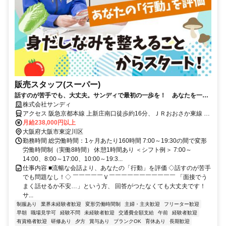
販売スタッフ(スーパー)
話すのが苦手でも、大丈夫。サンディで最初の一歩を！ あなたを一人
前に育てるまで、絶対に見捨てない安心の育成環境あり
株式会社サンディ
アクセス 阪急京都本線 上新庄南口徒歩約16分、ＪＲおおさか東線 Ｊ
Ｒ淡路東口徒歩約15分、OsakaMetro今里筋線 だいどう豊里2番口徒
月給238,000円以上
歩約19分 ※公共交通機関を利用した1時間半以内のエリア上記勤務地
大阪府大阪市東淀川区
以外での勤務の可能性あり。詳しくは面接にて。
勤務時間 総労働時間：1ヶ月あたり160時間 7:00～19:30の間で変形
労働時間制（実働8時間） 休憩1時間あり ＜シフト例＞ 7:00～
14:00、8:00～17:00、10:00～19:3...
仕事内容 ■流暢な会話より、あなたの「行動」を評価 ◇話すのが苦手
でも問題なし！◇ ￣￣￣￣￣Ｖ￣￣￣￣￣￣￣￣￣￣￣ 「面接でう
まく話せるか不安…」という方、 回答がつたなくても大丈夫です！
サ...
制服あり
業界未経験者歓迎
変形労働時間制
主婦・主夫歓迎
フリーター歓迎
早朝
職場見学可
経験不問
未経験者歓迎
交通費全額支給
午前
経験者歓迎
有資格者歓迎
研修あり
夕方
賞与あり
ブランクOK
育休あり
長期歓迎