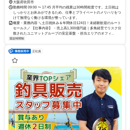
大阪府吹田市
勤務時間 09:00 〜 17:45 月平均の残業は30時間程度です。土日祝は
しっかりとお休みができるため、仕事とプライベートのメリハリをつ
けて無理なく働ける環境が整っています。
概要・業務内容 ＼土日祝休み＆年間休日124日！未経験歓迎のルート
セールス／ 【仕事内容】 ・売上高1,300億円超｜多角経営でリスク分
散されたユニマットグループの安定基盤 ・担当エリアのオフィ...
固定時間制
正社員