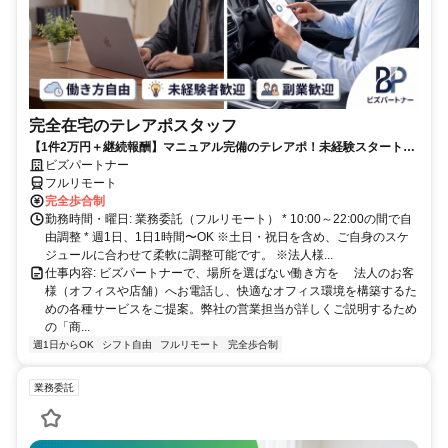
完全在宅のテレアポスタッフ
【1件2万円＋継続報酬】マニュアル完備のテレアポ！未経験スタートの
副業スタッフ活躍中／丁寧なフォロー体制あり
ビズパートナー
フルリモート
完全歩合制
勤務時間・曜日: 業務委託（フルリモート） * 10:00～22:00の間で自
由調整 * 週1日、1日1時間〜OK ※土日・祝日を含め、ご自身のスケ
ジュールに合わせて柔軟に調整可能です。 ※法人様...
仕事内容: ビズパートナーで、場所を選ばない働き方を 法人のお客
様（オフィスや店舗）へお電話し、快適なオフィス環境を構築するた
めの各種サービスをご提案。弊社の営業担当が詳しくご説明するため
の「商...
週1日からOK
シフト自由
フルリモート
完全歩合制
業務委託