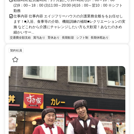
(2)9：00～18：00 (3)11:00～20:00 (4)16：00～翌10：00 ※シフト
勤務
仕事内容 仕事内容 エイジフリーハウスの介護業務全般ををお任せし
ます！■入浴、食事等の介助、機能訓練の補助■レクリエーションの実
施 などこれから介護にチャレンジしたい方も大歓迎！あなたのきめ
細かいサー...
交通費全額支給
賞与あり
育休あり
長期歓迎
シフト制
長期休暇あり
契約社員