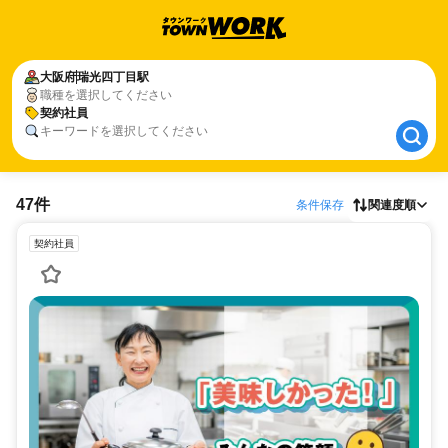
大阪府
大阪府
瑞光四丁目駅
瑞光四丁目駅
職種を選択してください
契約社員
契約社員
キーワードを選択してください
47件
条件保存
関連度順
契約社員