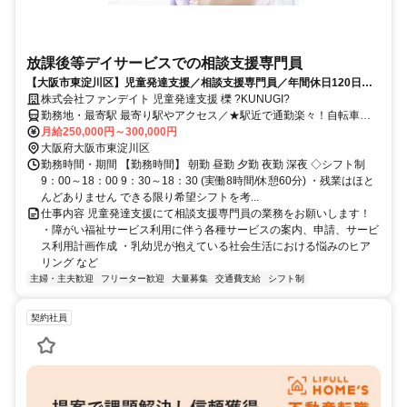
放課後等デイサービスでの相談支援専門員
【大阪市東淀川区】児童発達支援／相談支援専門員／年間休日120日以
上／研修あり・スキルアップ応援！
株式会社ファンデイト 児童発達支援 櫟 ?KUNUGI?
勤務地・最寄駅 最寄り駅やアクセス／★駅近で通勤楽々！自転車通
勤も多数。 阪急京都本線 上新庄駅 徒歩1分 阪急京都本線 相川駅 徒歩
月給250,000円～300,000円
11分
大阪府大阪市東淀川区
勤務時間・期間 【勤務時間】 朝勤 昼勤 夕勤 夜勤 深夜 ◇シフト制
9：00～18：00 9：30～18：30 (実働8時間/休憩60分) ・残業はほと
んどありません できる限り希望シフトを考...
仕事内容 児童発達支援にて相談支援専門員の業務をお願いします！
・障がい福祉サービス利用に伴う各種サービスの案内、申請、サービ
ス利用計画作成 ・乳幼児が抱えている社会生活における悩みのヒア
リング など
主婦・主夫歓迎
フリーター歓迎
大量募集
交通費支給
シフト制
契約社員