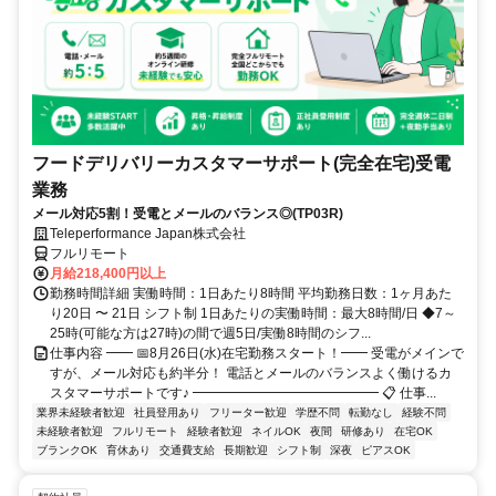
フードデリバリーカスタマーサポート(完全在宅)受電
業務
メール対応5割！受電とメールのバランス◎(TP03R)
Teleperformance Japan株式会社
フルリモート
月給218,400円以上
勤務時間詳細 実働時間：1日あたり8時間 平均勤務日数：1ヶ月あた
り20日 〜 21日 シフト制 1日あたりの実働時間：最大8時間/日 ◆7～
25時(可能な方は27時)の間で週5日/実働8時間のシフ...
仕事内容 ━━ 📅8月26日(水)在宅勤務スタート！━━ 受電がメインで
すが、メール対応も約半分！ 電話とメールのバランスよく働けるカ
スタマーサポートです♪ ━━━━━━━━━━━━━━ 📋 仕事...
業界未経験者歓迎
社員登用あり
フリーター歓迎
学歴不問
転勤なし
経験不問
未経験者歓迎
フルリモート
経験者歓迎
ネイルOK
夜間
研修あり
在宅OK
ブランクOK
育休あり
交通費支給
長期歓迎
シフト制
深夜
ピアスOK