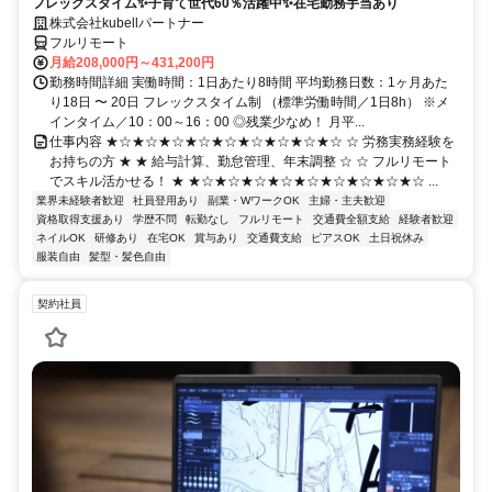
フレックスタイム✨子育て世代60％活躍中✨在宅勤務手当あり
株式会社kubellパートナー
フルリモート
月給208,000円～431,200円
勤務時間詳細 実働時間：1日あたり8時間 平均勤務日数：1ヶ月あた
り18日 〜 20日 フレックスタイム制 （標準労働時間／1日8h） ※メ
インタイム／10：00～16：00 ◎残業少なめ！ 月平...
仕事内容 ★☆★☆★☆★☆★☆★☆★☆★☆★☆ ☆ 労務実務経験を
お持ちの方 ★ ★ 給与計算、勤怠管理、年末調整 ☆ ☆ フルリモート
でスキル活かせる！ ★ ★☆★☆★☆★☆★☆★☆★☆★☆★☆ ...
業界未経験者歓迎
社員登用あり
副業・WワークOK
主婦・主夫歓迎
資格取得支援あり
学歴不問
転勤なし
フルリモート
交通費全額支給
経験者歓迎
ネイルOK
研修あり
在宅OK
賞与あり
交通費支給
ピアスOK
土日祝休み
服装自由
髪型・髪色自由
契約社員