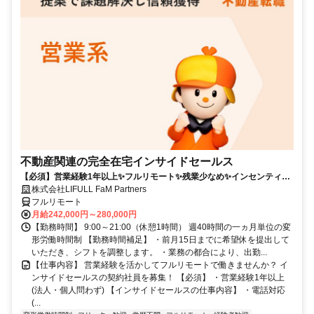
不動産関連の完全在宅インサイドセールス
【必須】営業経験1年以上✨フルリモート✨残業少なめ✨インセンティブ
有
株式会社LIFULL FaM Partners
フルリモート
月給242,000円～280,000円
【勤務時間】 9:00～21:00（休憩1時間） 週40時間の一ヵ月単位の変
形労働時間制 【勤務時間補足】 ・前月15日までに希望休を提出して
いただき、シフトを調整します。 ・業務の都合により、出勤...
【仕事内容】 営業経験を活かしてフルリモートで働きませんか？ イ
ンサイドセールスの契約社員を募集！ 【必須】 ・営業経験1年以上
(法人・個人問わず) 【インサイドセールスの仕事内容】 ・電話対応
(...