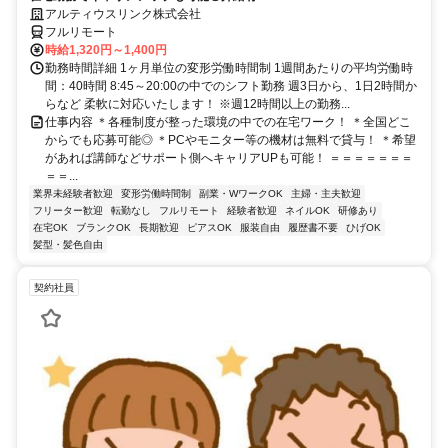
アルティウスリンク株式会社
フルリモート
時給1,320円～1,400円
勤務時間詳細 1ヶ月単位の変形労働時間制 1週間あたりの平均労働時
間：40時間 8:45～20:00の中でのシフト勤務 週3日から、1日2時間か
らなど 柔軟に対応いたします！ ※週12時間以上の勤務...
仕事内容 ＊各種制度が整った環境の中での在宅ワーク！ ＊全国どこ
からでも応募可能◎ ＊PCやモニター等の機材は無料で貸与！ ＊希望
があれば講師などサポート側へキャリアUPも可能！ ＝＝＝＝＝＝＝
＝＝...
業界未経験者歓迎
変形労働時間制
副業・WワークOK
主婦・主夫歓迎
フリーター歓迎
転勤なし
フルリモート
経験者歓迎
ネイルOK
研修あり
在宅OK
ブランクOK
長期歓迎
ピアスOK
服装自由
履歴書不要
ひげOK
髪型・髪色自由
契約社員