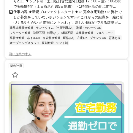
り21日 ▼シフト制：土日祝日含む週5日勤務 17：00～翌9：00の間
で実働8時間（土日祝含む週5日勤務） ・1時間休憩の他に前半...
仕事内容 ★新規プロジェクトスタート★ ✅ 完全在宅勤務♪ ✅ 弊社で
しか募集をしていないポジションです♪ ✅ これからの組織を一緒に形
づくるやりがい ✅ 前例にとらわれず、新しい挑戦ができる環境 ✅...
業界未経験者歓迎
ランチタイム
社員登用あり
副業・WワークOK
フリーター歓迎
学歴不問
転勤なし
経験不問
未経験者歓迎
フルリモート
経験者歓迎
ネイルOK
有資格者歓迎
研修あり
在宅OK
ブランクOK
育休あり
オープニングスタッフ
長期歓迎
シフト制
同じ企業の求人
契約社員