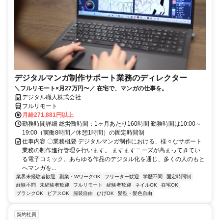
デジタルマンガ制作サポート業務のディレクター
＼フルリモート×月27万円〜／ 在宅で、マンガの仕事を。
デジタル職人株式会社
フルリモート
月給271,881円以上
勤務時間詳細 総労働時間：1ヶ月あたり160時間 勤務時間は10:00～
19:00（実働8時間／休憩1時間）の固定時間制
仕事内容 〇業務概要 デジタルマンガ制作における、様々なサポート
業務の制作進行管理を行います。 ますますニーズが高まってきてい
る電子コミック。あらゆる作品のデジタル化を通じ、多くの人のもと
へマンガを...
業界未経験者歓迎
副業・WワークOK
フリーター歓迎
学歴不問
固定時間制
経験不問
未経験者歓迎
フルリモート
経験者歓迎
ネイルOK
在宅OK
ブランクOK
ピアスOK
服装自由
ひげOK
髪型・髪色自由
契約社員