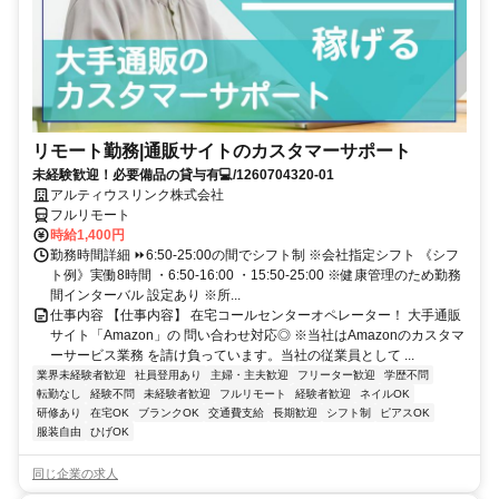
リモート勤務|通販サイトのカスタマーサポート
未経験歓迎！必要備品の貸与有💻/1260704320-01
アルティウスリンク株式会社
フルリモート
時給1,400円
勤務時間詳細 ⏩6:50-25:00の間でシフト制 ※会社指定シフト 《シフ
ト例》実働8時間 ・6:50-16:00 ・15:50-25:00 ※健康管理のため勤務
間インターバル 設定あり ※所...
仕事内容 【仕事内容】 在宅コールセンターオペレーター！ 大手通販
サイト「Amazon」の 問い合わせ対応◎ ※当社はAmazonのカスタマ
ーサービス業務 を請け負っています。当社の従業員として ...
業界未経験者歓迎
社員登用あり
主婦・主夫歓迎
フリーター歓迎
学歴不問
転勤なし
経験不問
未経験者歓迎
フルリモート
経験者歓迎
ネイルOK
研修あり
在宅OK
ブランクOK
交通費支給
長期歓迎
シフト制
ピアスOK
服装自由
ひげOK
同じ企業の求人