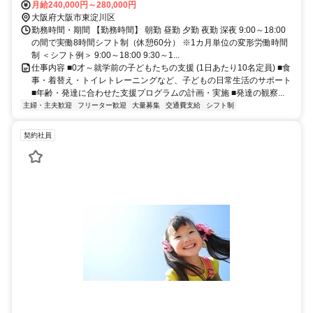
分 大阪メトロ今里筋線 瑞光四丁目駅 徒歩10分 ★駅近で通勤楽々！自
月給240,000円～280,000円
転車通勤も多数。 ★周辺には、コンビニや飲食店、スーパーもあ
大阪府大阪市東淀川区
り、好立地！
勤務時間・期間 【勤務時間】 朝勤 昼勤 夕勤 夜勤 深夜 9:00～18:00
の間で実働8時間シフト制（休憩60分） ※1カ月単位の変形労働時間
制 ＜シフト例＞ 9:00～18:00 9:30～1...
仕事内容 ■0才～就学前の子どもたちの支援 (1日あたり10名定員) ■食
事・着替え・トイレトレーニングなど、子どもの日常生活のサポート
■年齢・発達に合わせた支援プログラムの計画・実施 ■発達の観察...
主婦・主夫歓迎
フリーター歓迎
大量募集
交通費支給
シフト制
契約社員