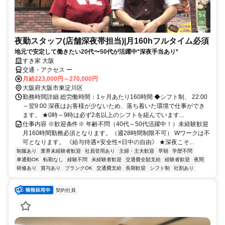
夜勤スタッフ(店舗深夜帯担当)|月160hフルタイム必須
地元で安定して働きたい20代〜50代が活躍中*深夜手当あり*
すき家 大阪
交通・アクセス ー
月給223,000円～270,000円
大阪府大阪市東淀川区
勤務時間詳細 総労働時間：1ヶ月あたり160時間 ◆シフト制、 22:00
～翌9:00 深夜はお客様が少ないため、落ち着いた環境で仕事ができ
ます。 ★0時～9時は必ず2名以上のシフトを組んでいます...
仕事内容 ※歓迎条件※ 年齢不問（40代～50代活躍中！）未経験歓迎
月160時間勤務必須となります。（週28時間制限不可） Wワークは不
可となります。 《給与待遇×安全性×日中の自由》 ★深夜こそ...
制服あり
業界未経験者歓迎
社員登用あり
主婦・主夫歓迎
早朝
学歴不問
車通勤OK
転勤なし
経験不問
未経験者歓迎
交通費全額支給
経験者歓迎
夜間
研修あり
賞与あり
ブランクOK
交通費支給
長期歓迎
シフト制
社割あり
契約社員