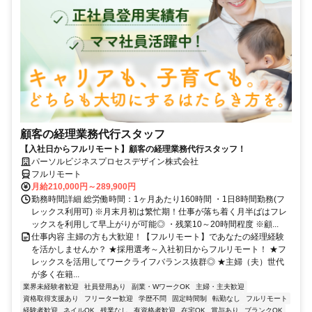
顧客の経理業務代行スタッフ
【入社日からフルリモート】顧客の経理業務代行スタッフ！
パーソルビジネスプロセスデザイン株式会社
フルリモート
月給210,000円～289,900円
勤務時間詳細 総労働時間：1ヶ月あたり160時間 ・1日8時間勤務(フ
レックス利用可) ※月末月初は繁忙期！仕事が落ち着く月半ばはフレ
ックスを利用して早上がりが可能◎ ・残業10～20時間程度 ※顧...
仕事内容 主婦の方も大歓迎！【フルリモート】であなたの経理経験
を活かしませんか？ ★採用選考～入社初日からフルリモート！ ★フ
レックスを活用してワークライフバランス抜群◎ ★主婦（夫）世代
が多く在籍...
業界未経験者歓迎
社員登用あり
副業・WワークOK
主婦・主夫歓迎
資格取得支援あり
フリーター歓迎
学歴不問
固定時間制
転勤なし
フルリモート
経験者歓迎
ネイルOK
残業なし
有資格者歓迎
在宅OK
賞与あり
ブランクOK