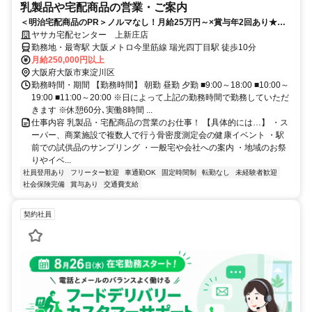
乳製品や宅配商品の営業・ご案内
＜明治宅配商品のPR＞ノルマなし！月給25万円～×賞与年2回あり★長
期休暇ありでお休みも充実◎
ヤサカ宅配センター 上新庄店
勤務地・最寄駅 大阪メトロ今里筋線 瑞光四丁目駅 徒歩10分
月給250,000円以上
大阪府大阪市東淀川区
勤務時間・期間 【勤務時間】 朝勤 昼勤 夕勤 ■9:00～18:00 ■10:00～
19:00 ■11:00～20:00 ※日によって上記の勤務時間で勤務していただ
きます ※休憩60分､実働8時間 ...
仕事内容 乳製品・宅配商品の営業のお仕事！ 【具体的には…】 ・ス
ーパー、商業施設で複数人で行う骨密度測定会の健康イベント ・駅
前での試供品のサンプリング ・一般宅や会社への案内 ・地域のお祭
りやイベ...
社員登用あり
フリーター歓迎
車通勤OK
固定時間制
転勤なし
未経験者歓迎
社会保険完備
賞与あり
交通費支給
契約社員