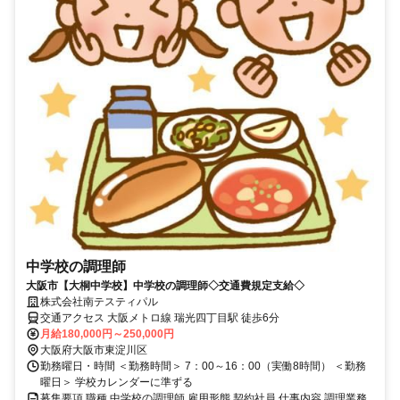
中学校の調理師
大阪市【大桐中学校】中学校の調理師◇交通費規定支給◇
株式会社南テスティパル
交通アクセス 大阪メトロ線 瑞光四丁目駅 徒歩6分
月給180,000円～250,000円
大阪府大阪市東淀川区
勤務曜日・時間 ＜勤務時間＞ 7：00～16：00（実働8時間） ＜勤務
曜日＞ 学校カレンダーに準ずる
募集要項 職種 中学校の調理師 雇用形態 契約社員 仕事内容 調理業務