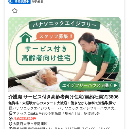
契約社員
介護職 サービス付き高齢者向け住宅(契約社員)/13806
無資格・未経験からのスタート大歓迎！働きながら無料で資格取得でき
ます！正社員への登用制度もあります。充実した研修制度であなたのキ
パナソニックエイジフリー パナソニック エイジフリーハウス大阪
ャリアアップを応援します！
瑞光
アクセス Osaka Metro今里筋線「瑞光4丁目」駅徒歩5分
月給238,810円
大阪府大阪市東淀川区
勤務時間 総労働時間：1ヶ月あたり167時間 (1)7：00～16：00