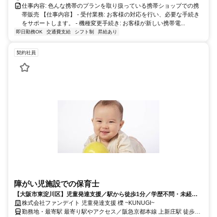
仕事内容: 色んな携帯のプランを取り扱っている携帯ショップでの携
帯販売 【仕事内容】 - 受付業務: お客様の対応を行い、必要な手続き
をサポートします。 - 機種変更手続き: お客様が新しい携帯電...
即日勤務OK
交通費支給
シフト制
昇給あり
契約社員
障がい児施設での保育士
【大阪市東淀川区】児童発達支援／駅から徒歩1分／学歴不問・未経験
OK／手書き書類なし／定員10名
株式会社ファンデイト 児童発達支援 櫟 ~KUNUGI~
勤務地・最寄駅 最寄り駅やアクセス／阪急京都本線 上新庄駅 徒歩1