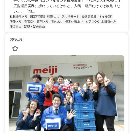
デジタル広告運用コンサルタント積極募集！ 「代理店のBPO拠点で
広告運用実務に携わっているけれど、入稿・運用だけでは物足りな
い…」 「地...
社員登用あり
固定時間制
転勤なし
フルリモート
経験者歓迎
ネイルOK
研修あり
在宅OK
賞与あり
育休あり
長期休暇あり
ピアスOK
土日祝休み
服装自由
髪型・髪色自由
契約社員