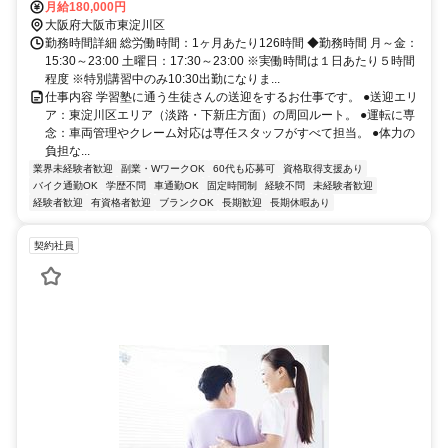
月給180,000円
大阪府大阪市東淀川区
勤務時間詳細 総労働時間：1ヶ月あたり126時間 ◆勤務時間 月～金：
15:30～23:00 土曜日：17:30～23:00 ※実働時間は１日あたり５時間
程度 ※特別講習中のみ10:30出勤になりま...
仕事内容 学習塾に通う生徒さんの送迎をするお仕事です。 ●送迎エリ
ア：東淀川区エリア（淡路・下新庄方面）の周回ルート。 ●運転に専
念：車両管理やクレーム対応は専任スタッフがすべて担当。 ●体力の
負担な...
業界未経験者歓迎
副業・WワークOK
60代も応募可
資格取得支援あり
バイク通勤OK
学歴不問
車通勤OK
固定時間制
経験不問
未経験者歓迎
経験者歓迎
有資格者歓迎
ブランクOK
長期歓迎
長期休暇あり
契約社員