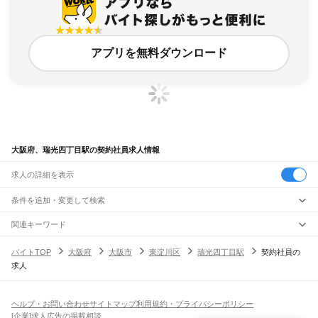
アプリを無料ダウンロード
大阪府、瑞光四丁目駅の契約社員求人情報
求人の詳細を表示
条件を追加・変更して検索
市区町村を追加・変更
関連キーワード
完全在宅ワーク 全国
シール貼り 在宅
現在地周辺
ガチャガチャ
犬カフェ
大阪府
駅を追加・変更
バイトTOP
大阪府
大阪市
東淀川区
瑞光四丁目駅
契約社員の
大阪府
すべて
求人
大阪市
すべて
職種を追加・変更
JR京都線
都島区
福島区
此花区
西区
港区
大正区
天王寺区
浪速区
西淀川区
東淀川区
東成区
島本駅
高槻駅
摂津富田駅
JR総持寺駅
茨木駅
千里丘駅
岸辺駅
吹田駅
東淀川駅
飲食・フードサービス
生野区
旭区
城東区
阿倍野区
住吉区
東住吉区
西成区
淀川区
鶴見区
住之江区
特徴を追加・変更
新大阪駅
大阪駅
飲食・フードサービス
平野区
北区
中央区
すべて
ヘルプ・お問い合わせ
サイトマップ
利用規約・プライバシーポリシー
ホールスタッフ
キッチンスタッフ
皿洗い・洗い場
精肉・鮮魚加工
給食調理
人気
[企業]求人広告の掲載相談
JR神戸線(大阪～神戸)