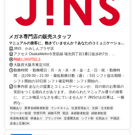
メガネ専門店の販売スタッフ
マニュアルの接客に、飽きていませんか？あなたのコミュニケーション
力・提案力を活かし、お客様の日常を変えるプロの接客へ。
JINS かみしんプラザ店
アクセス OsakaMetro今里筋線 瑞光四丁目1番口徒歩約7分、
OsakaMetro今里筋線 だいどう豊里2番口徒歩約9分、阪急京都本線 上
時給1,300円以上
新庄南口徒歩約12分 大阪メトロ今里筋線「瑞光四丁目駅」より徒歩7
大阪府大阪市東淀川区
分 阪急京都線「上新庄駅」より徒歩10分
勤務時間 ・勤務曜日：月・火・水・木・金・土・日・祝 ・勤務時
間： [1] 09:30～21:30 ・最低勤務日数（週）：5日 シフト提出期限：
シフト開始の10日前 シフト確定時期：シフト開始の...
仕事内容 あなたの提案とコミュニケーションが、 目の前のお客様の
笑顔をつくる面白さがあります。 決められたマニュアル通りの接客
に、 どこか物足りなさを感じていませんか？ JINSのお仕事は、一般
的な...
制服あり
業界未経験者歓迎
ランチタイム
社員登用あり
主婦・主夫歓迎
フリーター歓迎
学歴不問
経験不問
英語
未経験者歓迎
経験者歓迎
有資格者歓迎
研修あり
ブランクOK
交通費支給
シフト制
社割あり
中国語
友達と応募OK