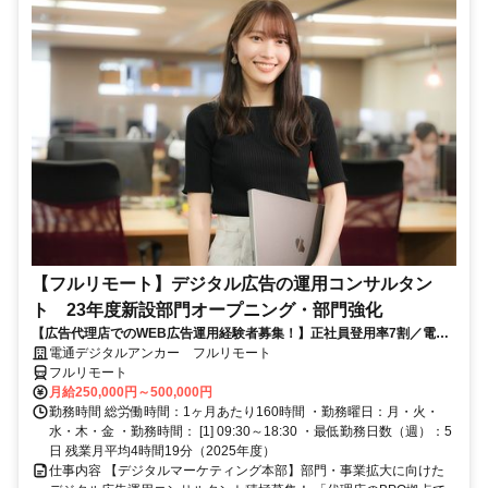
【フルリモート】デジタル広告の運用コンサルタン
ト 23年度新設部門オープニング・部門強化
【広告代理店でのWEB広告運用経験者募集！】正社員登用率7割／電通
G／全国×完全在宅／年休126日・土日祝休み／残業月平均4時間19分
電通デジタルアンカー フルリモート
フルリモート
月給250,000円～500,000円
勤務時間 総労働時間：1ヶ月あたり160時間 ・勤務曜日：月・火・
水・木・金 ・勤務時間： [1] 09:30～18:30 ・最低勤務日数（週）：5
日 残業月平均4時間19分（2025年度）
仕事内容 【デジタルマーケティング本部】部門・事業拡大に向けた