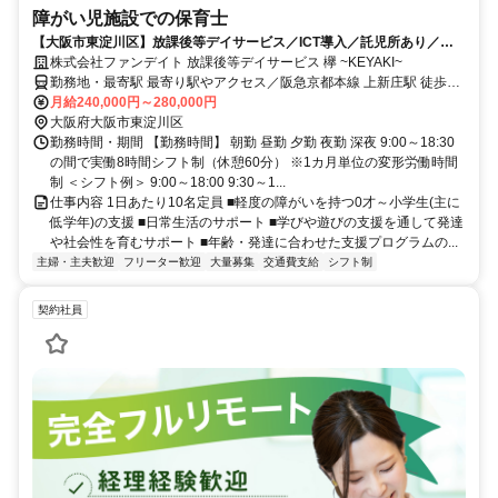
障がい児施設での保育士
【大阪市東淀川区】放課後等デイサービス／ICT導入／託児所あり／住
宅手当あり／ブランクOK！
株式会社ファンデイト 放課後等デイサービス 欅 ~KEYAKI~
勤務地・最寄駅 最寄り駅やアクセス／阪急京都本線 上新庄駅 徒歩5
分 大阪今里筋線 だいどう豊里駅 徒歩11分
月給240,000円～280,000円
大阪府大阪市東淀川区
勤務時間・期間 【勤務時間】 朝勤 昼勤 夕勤 夜勤 深夜 9:00～18:30
の間で実働8時間シフト制（休憩60分） ※1カ月単位の変形労働時間
制 ＜シフト例＞ 9:00～18:00 9:30～1...
仕事内容 1日あたり10名定員 ■軽度の障がいを持つ0才～小学生(主に
低学年)の支援 ■日常生活のサポート ■学びや遊びの支援を通して発達
や社会性を育むサポート ■年齢・発達に合わせた支援プログラムの...
主婦・主夫歓迎
フリーター歓迎
大量募集
交通費支給
シフト制
契約社員