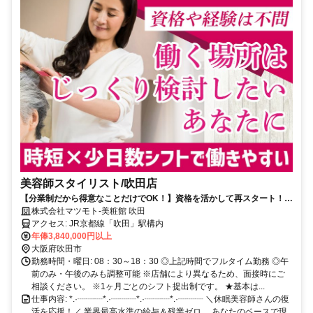
美容師スタイリスト/吹田店
【分業制だから得意なことだけでOK！】資格を活かして再スタート！休
眠美容師さん歓迎◎ 残業なし/ブランクOK
株式会社マツモト-美粧館 吹田
アクセス: JR京都線「吹田」駅構内
年俸3,840,000円以上
大阪府吹田市
勤務時間・曜日: 08：30～18：30 ◎上記時間でフルタイム勤務 ◎午
前のみ・午後のみも調整可能 ※店舗により異なるため、面接時にご
相談ください。 ※1ヶ月ごとのシフト提出制です。 ★基本は...
仕事内容: *.·┈┈┈*.·┈┈┈*.·┈┈┈*.·┈┈┈ ＼休眠美容師さんの復
活を応援！／ 業界最高水準の給与＆残業ゼロ。 あなたのペースで現