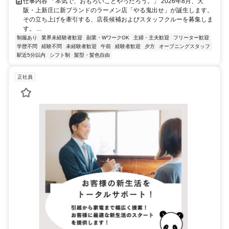
仕事内容 「本気で、おもろいことやったろう。」 2026年8月、大
阪・上新庄に新ブランドのラーメン店「やる鬼出せ」が誕生します。
その立ち上げを牽引する、店長候補およびスタッフクルーを募集しま
す。 ...
制服あり
業界未経験者歓迎
副業・WワークOK
主婦・主夫歓迎
フリーター歓迎
学歴不問
経験不問
未経験者歓迎
午前
経験者歓迎
夕方
オープニングスタッフ
駅近5分以内
シフト制
髪型・髪色自由
正社員