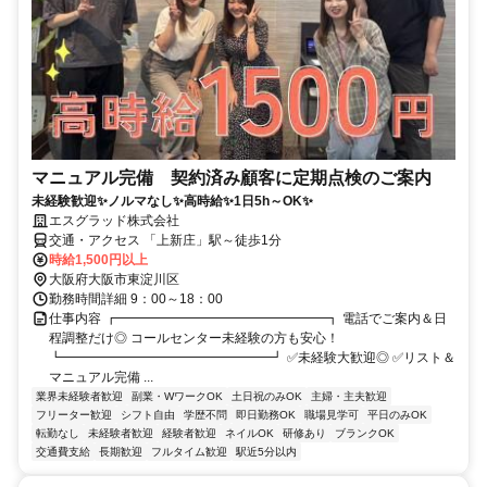
マニュアル完備 契約済み顧客に定期点検のご案内
未経験歓迎✨ノルマなし✨高時給✨1日5h～OK✨
エスグラッド株式会社
交通・アクセス 「上新庄」駅～徒歩1分
時給1,500円以上
大阪府大阪市東淀川区
勤務時間詳細 9：00～18：00
仕事内容 ┏━━━━━━━━━━━━━━━━┓ 電話でご案内＆日
程調整だけ◎ コールセンター未経験の方も安心！
┗━━━━━━━━━━━━━━━━┛ ✅未経験大歓迎◎ ✅リスト＆
マニュアル完備 ...
業界未経験者歓迎
副業・WワークOK
土日祝のみOK
主婦・主夫歓迎
フリーター歓迎
シフト自由
学歴不問
即日勤務OK
職場見学可
平日のみOK
転勤なし
未経験者歓迎
経験者歓迎
ネイルOK
研修あり
ブランクOK
交通費支給
長期歓迎
フルタイム歓迎
駅近5分以内