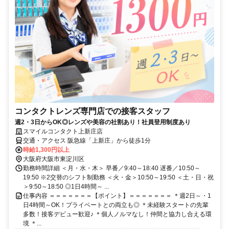
コンタクトレンズ専門店での接客スタッフ
週2・3日からOK◎レンズや美容の社割あり！社員登用制度あり
スマイルコンタクト上新庄店
交通・アクセス 阪急線「上新庄」から徒歩1分
時給1,300円以上
大阪府大阪市東淀川区
勤務時間詳細 ＜月・水・木＞ 早番／9:40～18:40 遅番／10:50～
19:50 ※2交替のシフト制勤務 ＜火・金＞10:50～19:50 ＜土・日・祝
＞9:50～18:50 ◎1日4時間～ ...
仕事内容 ＝＝＝＝＝＝＝【ポイント】＝＝＝＝＝＝＝ ＊週2日～・1
日4時間～OK！プライベートとの両立も◎ ＊未経験スタートの先輩
多数！接客デビュー歓迎♪ ＊個人ノルマなし！仲間と協力し合える環
境 ＊...