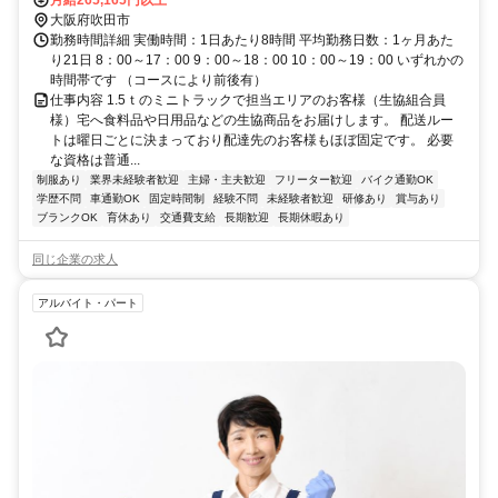
大阪府吹田市
勤務時間詳細 実働時間：1日あたり8時間 平均勤務日数：1ヶ月あた
り21日 8：00～17：00 9：00～18：00 10：00～19：00 いずれかの
時間帯です （コースにより前後有）
仕事内容 1.5ｔのミニトラックで担当エリアのお客様（生協組合員
様）宅へ食料品や日用品などの生協商品をお届けします。 配送ルー
トは曜日ごとに決まっており配達先のお客様もほぼ固定です。 必要
な資格は普通...
制服あり
業界未経験者歓迎
主婦・主夫歓迎
フリーター歓迎
バイク通勤OK
学歴不問
車通勤OK
固定時間制
経験不問
未経験者歓迎
研修あり
賞与あり
ブランクOK
育休あり
交通費支給
長期歓迎
長期休暇あり
同じ企業の求人
アルバイト・パート