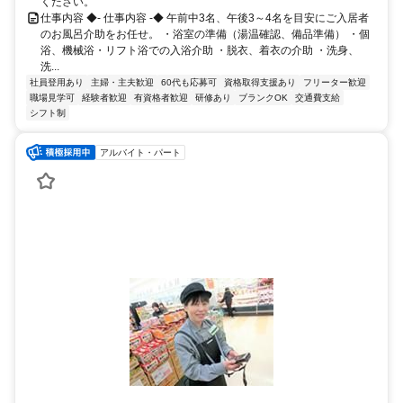
ください。
仕事内容 ◆- 仕事内容 -◆ 午前中3名、午後3～4名を目安にご入居者
のお風呂介助をお任せ。 ・浴室の準備（湯温確認、備品準備） ・個
浴、機械浴・リフト浴での入浴介助 ・脱衣、着衣の介助 ・洗身、
洗...
社員登用あり
主婦・主夫歓迎
60代も応募可
資格取得支援あり
フリーター歓迎
職場見学可
経験者歓迎
有資格者歓迎
研修あり
ブランクOK
交通費支給
シフト制
アルバイト・パート