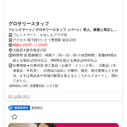
グロサリースタッフ
フレンドマート／グロサリースタッフ（パート）求人。家庭と両立しや
すいお仕事です。
フレンドマート かみしんプラザ店
アクセス 地下鉄だいどう豊里駅 徒歩13分
時給1,250円～1,350円
大阪府大阪市東淀川区
時間帯 昼 勤務曜日・時間 7：00～10：00 ※休憩時間：実働6時間を
超える場合は50分以上、8時間を超える場合は60分以上
仕事情報 ● 仕事内容 加工食品（お菓子・ドリンク等）、日配品（冷
凍食品・牛乳等）、日用品の品出しや陳列、補充、発注業務などを担
当。まずは商品名や売場の配置を覚えるところからスタートし、慣れ
てきたら...
給料前払いOK
交通費支給
シフト制
同じ企業の求人
業務委託