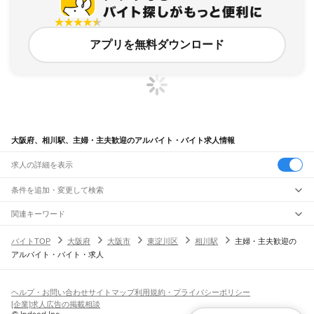
アプリを無料ダウンロード
大阪府、相川駅、主婦・主夫歓迎のアルバイト・バイト求人情報
求人の詳細を表示
条件を追加・変更して検索
市区町村を追加・変更
関連キーワード
完全在宅ワーク 全国
シール貼り 在宅
現在地周辺
ガチャガチャ
犬カフェ
大阪府
駅を追加・変更
バイトTOP
大阪府
大阪市
東淀川区
相川駅
主婦・主夫歓迎の
大阪府
すべて
アルバイト・バイト・求人
大阪市
すべて
職種を追加・変更
JR京都線
都島区
福島区
此花区
西区
港区
大正区
天王寺区
浪速区
西淀川区
東淀川区
東成区
島本駅
高槻駅
摂津富田駅
JR総持寺駅
茨木駅
千里丘駅
岸辺駅
吹田駅
東淀川駅
飲食・フードサービス
生野区
旭区
城東区
阿倍野区
住吉区
東住吉区
西成区
淀川区
鶴見区
住之江区
特徴を追加・変更
新大阪駅
大阪駅
飲食・フードサービス
平野区
北区
中央区
すべて
ヘルプ・お問い合わせ
サイトマップ
利用規約・プライバシーポリシー
ホールスタッフ
キッチンスタッフ
皿洗い・洗い場
精肉・鮮魚加工
給食調理
人気
[企業]求人広告の掲載相談
JR神戸線(大阪～神戸)
堺市
すべて
雇用形態を追加・変更
パン屋（ベーカリー）
フードカウンター販売員
バー（BAR）・バーテンダー