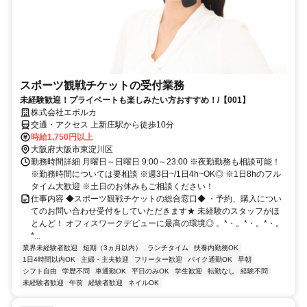
スポーツ観戦チケットの受付業務
未経験歓迎！プライベートも楽しみたい方おすすめ！/【001】
株式会社エボルカ
交通・アクセス 上新庄駅から徒歩10分
時給1,750円以上
大阪府大阪市東淀川区
勤務時間詳細 月曜日～日曜日 9:00～23:00 ※夜勤勤務も相談可能！
※勤務時間については要相談 ※週3日~/1日4h~OK◎ ※1日8hのフル
タイム大歓迎 ※土日のお休みもご相談ください！
仕事内容 ◆スポーツ観戦チケットの総合窓口◆ ・予約、購入につい
てのお問い合わせ受付をしていただきます★ 未経験のスタッフがほ
とんど！ オフィスワークデビューに最高の環境◎ 。*・。*・。*・。
*...
業界未経験者歓迎
短期（3ヵ月以内）
ランチタイム
扶養内勤務OK
1日4時間以内OK
主婦・主夫歓迎
フリーター歓迎
バイク通勤OK
早朝
シフト自由
学歴不問
車通勤OK
平日のみOK
学生歓迎
転勤なし
経験不問
未経験者歓迎
午前
経験者歓迎
ネイルOK