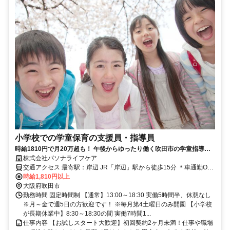
小学校での学童保育の支援員・指導員
時給1810円で月20万超も！ 午後からゆったり働く吹田市の学童指導員
持ち帰り・残業なし！見学後の辞退OK＆パソナの手厚い福利厚生つき◎
株式会社パソナライフケア
交通アクセス 最寄駅：岸辺 JR「岸辺」駅から徒歩15分 ＊車通勤OK
駐車場代自己負担なし！
時給1,810円以上
大阪府吹田市
勤務時間 固定時間制 【通常】13:00～18:30 実働5時間半、休憩なし
※月～金で週5日の方歓迎です！ ※毎月第4土曜日のみ開園 【小学校
が長期休業中】8:30～18:30の間 実働7時間1...
仕事内容 【お試しスタート大歓迎】初回契約2ヶ月未満！仕事や職場