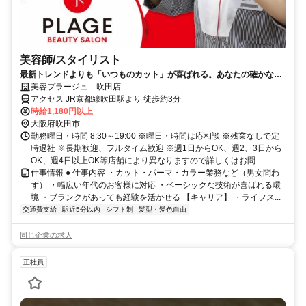
美容師/スタイリスト
最新トレンドよりも「いつものカット」が喜ばれる。あなたの確かな基
礎技術が活きる場所。
美容プラージュ 吹田店
アクセス JR京都線吹田駅より 徒歩約3分
時給1,180円以上
大阪府吹田市
勤務曜日・時間 8:30～19:00 ※曜日・時間は応相談 ※残業なしで定
時退社 ※長期歓迎、フルタイム歓迎 ※週1日からOK、週2、3日から
OK、週4日以上OK等店舗により異なりますので詳しくはお問...
仕事情報 ● 仕事内容 ・カット・パーマ・カラー業務など（男女問わ
ず） ・幅広い年代のお客様に対応 ・ベーシックな技術が喜ばれる環
境 ・ブランクがあっても経験を活かせる 【キャリア】 ・ライフス...
交通費支給
駅近5分以内
シフト制
髪型・髪色自由
同じ企業の求人
正社員