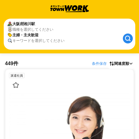
大阪府
相川駅
職種を選択してください
主婦・主夫歓迎
キーワードを選択してください
449件
条件保存
関連度順
派遣社員