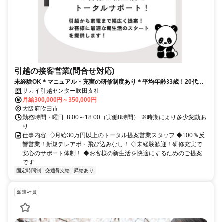
引越の接客営業(問合せ対応)
未経験OK＊マニュアル・充実の研修制度あり＊平均年齢33歳！20代の
多い職場です！
サカイ引越センター吹田支社
月給300,000円～350,000円
大阪府吹田市
勤務時間・曜日: 8:00～18:00（実働8時間） ※時期により多少変動あ
り
仕事内容: ◇月給30万円以上のトータル提案営業スタッフ ◆100％反
響営業！新規テレアポ・飛び込みなし！ ◇未経験歓迎！研修充実で
安心のサポート体制！ ◆お客様の新生活を快適にするためのご提案
です...
固定時間制
交通費支給
昇給あり
派遣社員