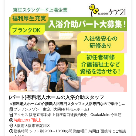
(パート)有料老人ホームの入浴介助スタッフ
＜有料老人ホームの介護職入浴専門スタッフ＞入浴専門なので集中して
業務ができる。初任者研修以上～応募可能です！
プレザンメゾン 東淀川大隅(有料老人ホーム)
アクセス 阪急京都本線 上新庄南口徒歩約9分、OsakaMetro今里筋線
瑞光四丁目1番口徒歩約10分、OsakaMetro今里筋線 だいどう豊里2番
時給1,191円以上
口徒歩約10分 阪急京都本線「上新庄」駅から徒歩約10分
大阪府大阪市東淀川区
勤務時間 シフト制 9:00～18:00の間 勤務曜日,時間は 面接時にご相談