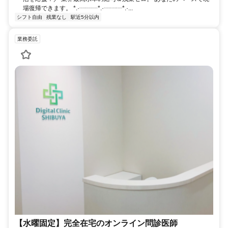
場復帰できます。 *.·┈┈┈*.·┈┈┈*.·...
シフト自由
残業なし
駅近5分以内
業務委託
【水曜固定】完全在宅のオンライン問診医師