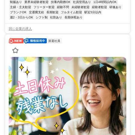
制服あり
業界未経験者歓迎
扶養内勤務OK
社員登用あり
1日4時間以内OK
主婦・主夫歓迎
フリーター歓迎
経験不問
未経験者歓迎
経験者歓迎
研修あり
ブランクOK
交通費支給
長期歓迎
フルタイム歓迎
駅近5分以内
週2・3日からOK
シフト制
社割あり
長期休暇あり
同じ企業の求人
派遣社員