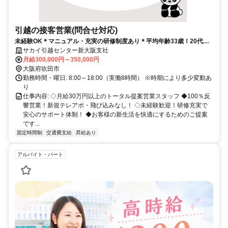
引越の接客営業(問合せ対応)
未経験OK＊マニュアル・充実の研修制度あり＊平均年齢33歳！20代の
多い職場です！
サカイ引越センター新大阪支社
月給300,000円～350,000円
大阪府吹田市
勤務時間・曜日: 8:00～18:00（実働8時間） ※時期により多少変動あ
り
仕事内容: ◇月給30万円以上のトータル提案営業スタッフ ◆100％反
響営業！新規テレアポ・飛び込みなし！ ◇未経験歓迎！研修充実で
安心のサポート体制！ ◆お客様の新生活を快適にするためのご提案
です...
固定時間制
交通費支給
昇給あり
アルバイト・パート