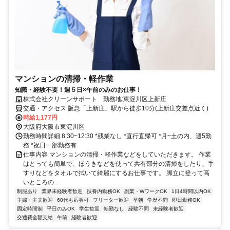
マンションの清掃・軽作業
知識・経験不要！週５日×午前のみのお仕事！
株式会社クリーンサポート 勤務地:東淀川区上新庄
交通・アクセス 阪急「上新庄」駅から徒歩10分(上新庄交差点近く)
時給1,177円
大阪府大阪市東淀川区
勤務時間詳細 8:30~12:30 *残業なし *直行直帰可 *月~土の内、週5勤
務 *祝日一部勤務有
仕事内容 マンションの清掃・軽作業などをしていただきます。 作業
はとっても簡単で、ほうきなどを使って共有部分の清掃をしたり、手
すりなどをタオルで拭いて綺麗にするお仕事です。 脚立に登って高
いところの...
制服あり
業界未経験者歓迎
扶養内勤務OK
副業・WワークOK
1日4時間以内OK
主婦・主夫歓迎
60代も応募可
フリーター歓迎
早朝
学歴不問
即日勤務OK
固定時間制
平日のみOK
学生歓迎
転勤なし
経験不問
未経験者歓迎
交通費全額支給
午前
経験者歓迎