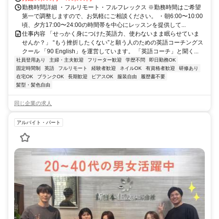
勤務時間詳細 ・フルリモート・フルフレックス ※勤務時間はご希望
第一で調整しますので、お気軽にご相談ください。 ・朝6:00〜10:00
頃、夕方17:00〜24:00の時間帯を中心にレッスンを提供して...
仕事内容 「せっかく身につけた英語力、使わないまま眠らせていま
せんか？」 “もう挫折したくない”と願う人のための英語コーチングス
クール 「90 English」を運営しています。 「英語コーチ」と聞く...
社員登用あり
主婦・主夫歓迎
フリーター歓迎
学歴不問
即日勤務OK
固定時間制
英語
フルリモート
経験者歓迎
ネイルOK
有資格者歓迎
研修あり
在宅OK
ブランクOK
長期歓迎
ピアスOK
服装自由
履歴書不要
髪型・髪色自由
同じ企業の求人
アルバイト・パート