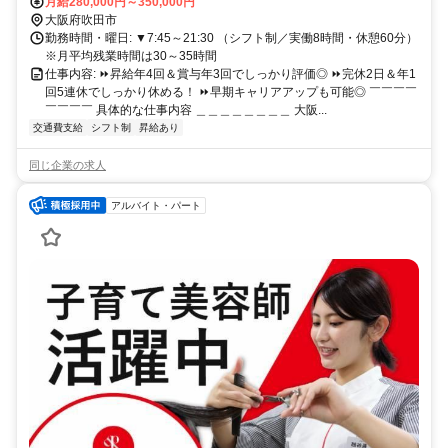
分 ③阪急「相川駅」より徒歩14分
月給280,000円～350,000円
大阪府吹田市
勤務時間・曜日: ▼7:45～21:30 （シフト制／実働8時間・休憩60分）
※月平均残業時間は30～35時間
仕事内容: ⏩️昇給年4回＆賞与年3回でしっかり評価◎ ⏩️完休2日＆年1
回5連休でしっかり休める！ ⏩️️早期キャリアアップも可能◎ ￣￣￣￣
￣￣￣￣ 具体的な仕事内容 ＿＿＿＿＿＿＿＿ 大阪...
交通費支給
シフト制
昇給あり
同じ企業の求人
アルバイト・パート