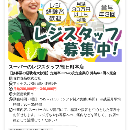
スーパーのレジスタッフ/朝日町本店
【接客業の経験者大歓迎】定着率90％の安定企業◎ 賞与年3回＆完全週
休2日制！／休暇・手当も充実／20代～40代活躍中
佐竹食品株式会社
アクセス: JR吹田駅 徒歩5分
月給280,000円～340,000円
大阪府吹田市
勤務時間・曜日: 7:45～21:30（シフト制／実働8時間） ※残業月平均
時間：30～35時間
仕事内容: スーパーのレジ部門にて、精算や接客を 中心とした業務を
お任せします。 レジ打ちやお客様へのご案内などを通して、 お店の
顔として活躍してください！
┈┈┈┈┈┈┈┈┈┈┈┈┈┈┈┈┈┈...