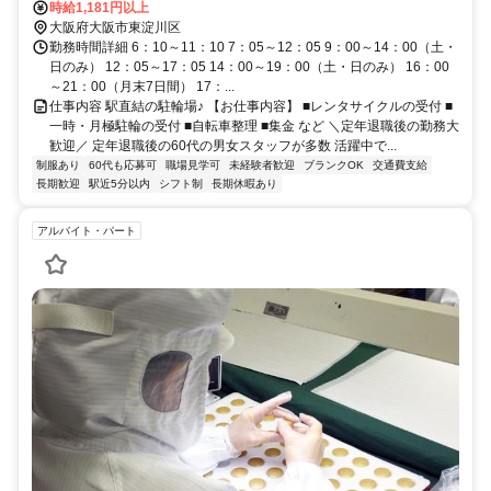
時給1,181円以上
大阪府大阪市東淀川区
勤務時間詳細 6：10～11：10 7：05～12：05 9：00～14：00（土・
日のみ） 12：05～17：05 14：00～19：00（土・日のみ） 16：00
～21：00（月末7日間） 17：...
仕事内容 駅直結の駐輪場♪ 【お仕事内容】 ■レンタサイクルの受付 ■
一時・月極駐輪の受付 ■自転車整理 ■集金 など ＼定年退職後の勤務大
歓迎／ 定年退職後の60代の男女スタッフが多数 活躍中で...
制服あり
60代も応募可
職場見学可
未経験者歓迎
ブランクOK
交通費支給
長期歓迎
駅近5分以内
シフト制
長期休暇あり
アルバイト・パート