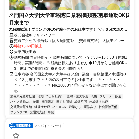
名門国立大学|大学事務|窓口業務|書類整理|車通勤OK|3
月末まで
未経験歓迎！ブランクOKの経験不問のお仕事です！ ＼＼３月末迄の期
間限定／／１日６時間で大学ワーク◎車通勤ＯＫ
株式会社キャリアパワー
交通アクセス 最寄駅：阪大病院前駅 【交通費支給】 大阪モノレール
彩都線 阪大病院前駅 徒歩13分 北大阪急行 千里中央駅 バス9分 JR京
時給1,360円以上
都線 茨木駅 車16分
大阪府吹田市
勤務時間 固定時間制 ＜勤務時間について＞ 9：30～16：30（休憩1
時間、実働6時間） ※残業は原則ありません ◆10月からご就業OK～
3月末までの期間限定 ※延長の可能性あり
仕事内容 名門国立大学／大学事務／窓口業務／書類整理／車通勤Ｏ
Ｋ／３月末まで ＊人気の吹田市でのお仕事です！ ＊・・＊・・
＊・・＊・・＊・・＊ No.2608047 ◎わからない事はすぐ聞ける安
心...
業界未経験者歓迎
短期（3ヵ月以内）
主婦・主夫歓迎
長期
フリーター歓迎
バイク通勤OK
短期
期間限定
固定時間制
経験不問
未経験者歓迎
交通費全額支給
経験者歓迎
ネイルOK
残業なし
研修あり
社会保険完備
ブランクOK
交通費支給
単発
アルバイト・パート