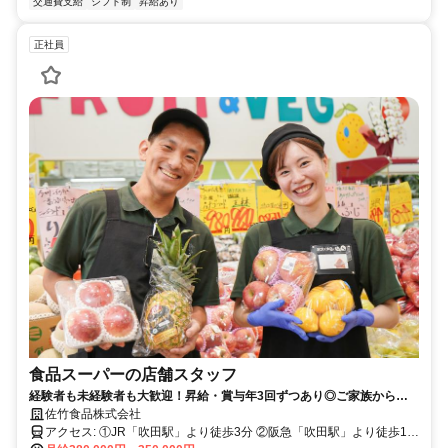
交通費支給
シフト制
昇給あり
正社員
食品スーパーの店舗スタッフ
経験者も未経験者も大歓迎！昇給・賞与年3回ずつあり◎ご家族からも
喜ばれる充実の待遇・福利厚生◎
佐竹食品株式会社
アクセス: ①JR「吹田駅」より徒歩3分 ②阪急「吹田駅」より徒歩11