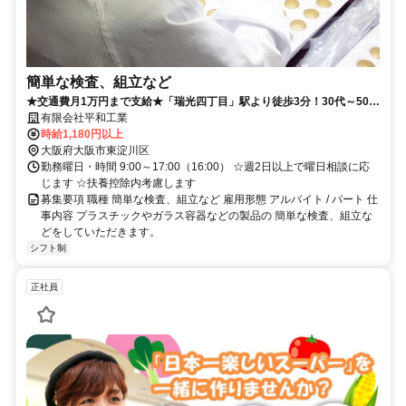
簡単な検査、組立など
★交通費月1万円まで支給★「瑞光四丁目」駅より徒歩3分！30代～50代
の女性スタッフ活躍中☆
有限会社平和工業
時給1,180円以上
大阪府大阪市東淀川区
勤務曜日・時間 9:00～17:00（16:00） ☆週2日以上で曜日相談に応
じます ☆扶養控除内考慮します
募集要項 職種 簡単な検査、組立など 雇用形態 アルバイト / パート 仕
事内容 プラスチックやガラス容器などの製品の 簡単な検査、組立な
どをしていただきます。
シフト制
正社員