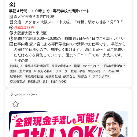
金)
早朝４時間｜１０時まで｜専門学校の清掃パート
森ノ宮医療学園専門学校
交通・アクセス 大阪メトロ中央線」「緑橋」駅から徒歩７分/JR「森
ノ宮」駅から徒歩12分
時給1,177円
大阪府大阪市東成区
勤務時間詳細 6:00〜10:00の４時間 週2日から4日でご相談ください
仕事内容 森ノ宮にある専門学校内での清掃のお仕事です。 早朝から
の短時間勤務なので、無理なく働けます。 週に３日〜４日ご勤務い
ただける方を募集しています。 週に２日〜３日でも、大丈夫です。
面接の際...
制服あり
業界未経験者歓迎
扶養内勤務OK
副業・WワークOK
1日4時間以内OK
主婦・主夫歓迎
60代も応募可
フリーター歓迎
早朝
学歴不問
平日のみOK
経験不問
未経験者歓迎
経験者歓迎
残業なし
研修あり
ブランクOK
交通費支給
長期歓迎
週2・3日からOK
アルバイト・パート