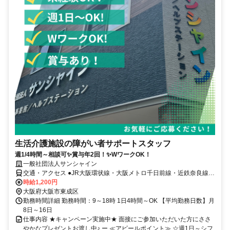
生活介護施設の障がい者サポートスタッフ
週1/4時間～相談可✨賞与年2回！✨WワークOK！
一般社団法人サンシャイン
交通・アクセス ●JR大阪環状線・大阪メトロ千日前線・近鉄奈良線/
大阪線「鶴橋駅」から徒歩 7 分 ●大阪メトロ今里筋線/千日前線「今里
時給1,200円
駅」から徒歩10分
大阪府大阪市東成区
勤務時間詳細 勤務時間：9～18時 1日4時間～OK 【平均勤務日数】月
8日～16日
仕事内容 ★キャンペーン実施中★ 面接にご参加いただいた方にささ
やかなプレゼントお渡し中♪ ー ≪アピールポイント≫ ☆週1日～シフ