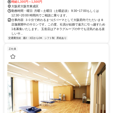
時給1,300円～1,500円
大阪府大阪市東成区
勤務時間・曜日: 月曜～土曜日（土曜必須） 9:30~17:00もしくは
12:30~20:00 時間内でご相談に乗ります。
仕事内容: ３０分で終わるまつげパーマとして大阪府内でただいま８
店舗展開中のサロンです。この度、社員が結婚で遠方に引っ越すため
1名募集いたします。 玉造店はアネラグループの中でも活気のある楽
しいサ...
交通費支給
週2・3日からOK
シフト制
昇給あり
正社員