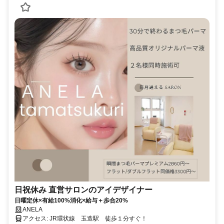
日祝休み 直営サロンのアイデザイナー
日曜定休×有給100%消化×給与＋歩合20%
ANELA
アクセス: JR環状線 玉造駅 徒歩１分すぐ！