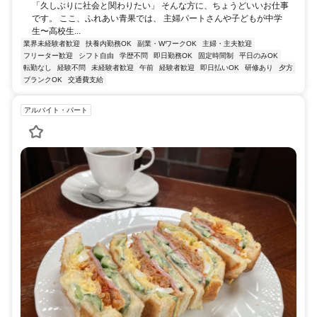
「久しぶりに社会と関わりたい」 そんな方に、ちょうどいいお仕事
です。 ここ、ふれあい青果では、 主婦パートさんや子どもが中学
生〜高校生...
業界未経験者歓迎
扶養内勤務OK
副業・WワークOK
主婦・主夫歓迎
フリーター歓迎
シフト自由
学歴不問
即日勤務OK
固定時間制
平日のみOK
転勤なし
経験不問
未経験者歓迎
午前
経験者歓迎
即日払いOK
研修あり
夕方
ブランクOK
交通費支給
アルバイト・パート