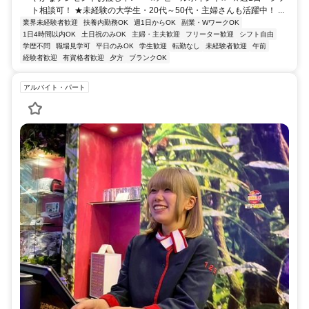
ト相談可！ ★未経験の大学生・20代～50代・主婦さんも活躍中！ ...
業界未経験者歓迎
扶養内勤務OK
週1日からOK
副業・WワークOK
1日4時間以内OK
土日祝のみOK
主婦・主夫歓迎
フリーター歓迎
シフト自由
学歴不問
職場見学可
平日のみOK
学生歓迎
転勤なし
未経験者歓迎
午前
経験者歓迎
有資格者歓迎
夕方
ブランクOK
アルバイト・パート