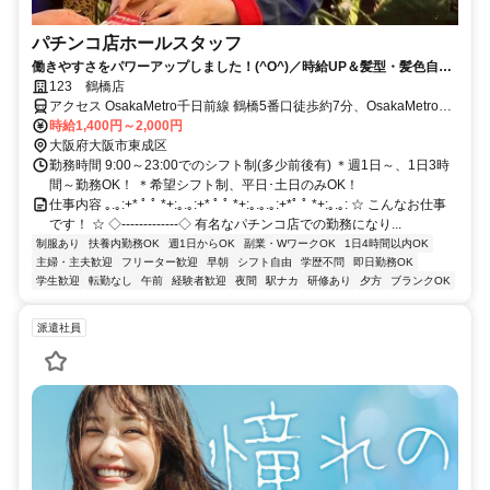
パチンコ店ホールスタッフ
働きやすさをパワーアップしました！(^O^)／時給UP＆髪型・髪色自由
★ネイルもOK♪
123 鶴橋店
アクセス OsakaMetro千日前線 鶴橋5番口徒歩約7分、OsakaMetro今
里筋線 今里（Osaka2番口徒歩約12分、ＪＲ大阪環状線 玉造（大阪環
時給1,400円～2,000円
状線）出口2徒歩約16分 鶴橋駅から徒歩4分
大阪府大阪市東成区
勤務時間 9:00～23:00でのシフト制(多少前後有) ＊週1日～、1日3時
間～勤務OK！ ＊希望シフト制、平日･土日のみOK！
仕事内容 ｡.｡:+* ﾟ ﾟ *+:｡.｡:+* ﾟ ﾟ *+:｡.｡.｡:+*ﾟ ﾟ *+:｡.｡: ☆ こんなお仕事
です！ ☆ ◇‐‐‐‐‐‐‐‐‐‐‐‐‐◇ 有名なパチンコ店での勤務になり...
制服あり
扶養内勤務OK
週1日からOK
副業・WワークOK
1日4時間以内OK
主婦・主夫歓迎
フリーター歓迎
早朝
シフト自由
学歴不問
即日勤務OK
学生歓迎
転勤なし
午前
経験者歓迎
夜間
駅ナカ
研修あり
夕方
ブランクOK
派遣社員