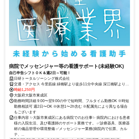
病院でメッセンジャー等の看護サポート(未経験OK)
自己申告シフトＯＫ＆週2日～可能！
日研トータルソーシング株式会社
交通・アクセス 今里筋線 緑橋駅より徒歩11分中央線 深江橋駅より徒
歩10分
時給1,250円
大阪府大阪市東成区
勤務時間詳細 9:00〜翌9:00の中で短時間、フルタイム勤務OK ※時短
勤務相談可 週2日〜OK ※休憩1〜2h含む ※配属先により異なる場合
もございます
仕事内容 ✨大阪市東成区にある病院でのお仕事✨ 病院内における患者
様の入院生活、及び看護師のサポート業務です。 ✅診療器具、医療器
材の備品管理や環境整備 ✅メッセンジャー業務(病院内で伝票、カル
テ、...