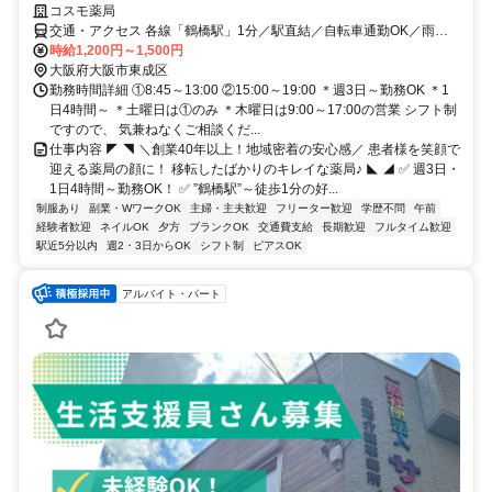
コスモ薬局
交通・アクセス 各線「鶴橋駅」1分／駅直結／自転車通勤OK／雨の
日も、傘いらずでラクラク通勤♪
時給1,200円～1,500円
大阪府大阪市東成区
勤務時間詳細 ①8:45～13:00 ②15:00～19:00 ＊週3日～勤務OK ＊1
日4時間～ ＊土曜日は①のみ ＊木曜日は9:00～17:00の営業 シフト制
ですので、 気兼ねなくご相談くだ...
仕事内容 ◤ ◥ ＼創業40年以上！地域密着の安心感／ 患者様を笑顔で
迎える薬局の顔に！ 移転したばかりのキレイな薬局♪ ◣ ◢ ✅ 週3日・
1日4時間～勤務OK！ ✅ ”鶴橋駅”～徒歩1分の好...
制服あり
副業・WワークOK
主婦・主夫歓迎
フリーター歓迎
学歴不問
午前
経験者歓迎
ネイルOK
夕方
ブランクOK
交通費支給
長期歓迎
フルタイム歓迎
駅近5分以内
週2・3日からOK
シフト制
ピアスOK
アルバイト・パート