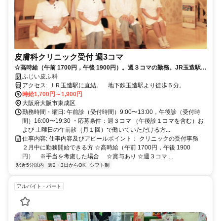
皮膚科クリニック受付 週3コマ
☆高時給（午前 1700円，午後 1900円）。週３コマの勤務。JR玉造駅に
直結！
ふじい皮ふ科
アクセス: ＪＲ玉造駅に直結。 地下鉄玉造駅より徒歩５分。
時給1,700円～1,900円
大阪府大阪市東成区
勤務時間・曜日: 午前診（受付時間）9:00〜13:00，午後診（受付時
間）16:00〜19:30 ・応募条件：週３コマ （午後診１コマを含む）お
よび 土曜日の午前診（月１回）で働いていただける方...
仕事内容: 仕事内容及びアピールポイント： クリニックの受付事務
２月中に勤務開始できる方 ☆高時給（午前 1700円，午後 1900
円） ※手当を考慮した場合 ☆賞与あり ☆週３コマ ...
駅近5分以内
週2・3日からOK
シフト制
アルバイト・パート