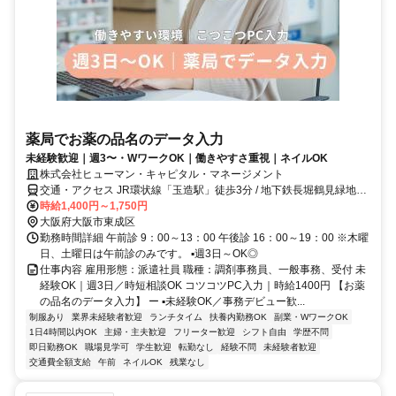
薬局でお薬の品名のデータ入力
未経験歓迎｜週3〜・WワークOK｜働きやすさ重視｜ネイルOK
株式会社ヒューマン・キャピタル・マネージメント
交通・アクセス JR環状線「玉造駅」徒歩3分 / 地下鉄長堀鶴見緑地線
「玉造駅」徒歩5分
時給1,400円～1,750円
大阪府大阪市東成区
勤務時間詳細 午前診 9：00～13：00 午後診 16：00～19：00 ※木曜
日、土曜日は午前診のみです。 ▪️週3日～OK◎
仕事内容 雇用形態：派遣社員 職種：調剤事務員、一般事務、受付 未
経験OK｜週3日／時短相談OK コツコツPC入力｜時給1400円 【お薬
の品名のデータ入力】 ー ▪️未経験OK／事務デビュー歓...
制服あり
業界未経験者歓迎
ランチタイム
扶養内勤務OK
副業・WワークOK
1日4時間以内OK
主婦・主夫歓迎
フリーター歓迎
シフト自由
学歴不問
即日勤務OK
職場見学可
学生歓迎
転勤なし
経験不問
未経験者歓迎
交通費全額支給
午前
ネイルOK
残業なし