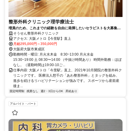
整形外科クリニック理学療法士
増員のため、これまでの経験を自由に発揮したいセラピストを大募集い
たします
そうせん整形外科クリニック
アクセス: 大阪メトロ【今里駅】直上
月給295,000円～350,000円
大阪府大阪市東成区
勤務時間・曜日: 月火水木金 8:30~13:00 月火水金
15:30~19:00 土 08:30〜14:00 （中抜け時間あり） 時間外勤務：ほぼ
なし。（退勤時間は19:00-10ご...
仕事内容: 大阪メトロ「今里駅」直上、2021年10月開院の整形外科ク
リニックです。 医療法人想千の「あわ整形外科」とタッグを組み、
進歩を続けるリハビリテーションが強みです。 スポーツから産前産
後ま...
固定時間制
残業なし
週2・3日からOK
昇給あり
アルバイト・パート