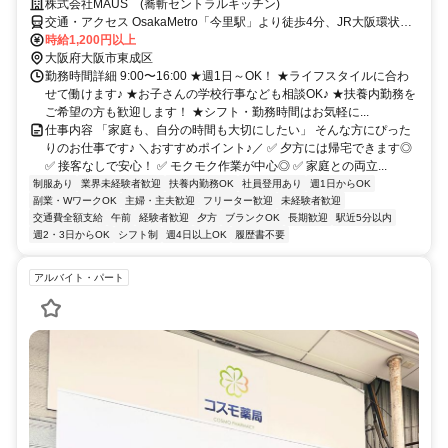
株式会社MAUS (蕎斬セントラルキッチン)
交通・アクセス OsakaMetro「今里駅」より徒歩4分、JR大阪環状線
「玉造駅」より徒歩14分
時給1,200円以上
大阪府大阪市東成区
勤務時間詳細 9:00〜16:00 ★週1日～OK！ ★ライフスタイルに合わ
せて働けます♪ ★お子さんの学校行事なども相談OK♪ ★扶養内勤務を
ご希望の方も歓迎します！ ★シフト・勤務時間はお気軽に...
仕事内容 「家庭も、自分の時間も大切にしたい」 そんな方にぴった
りのお仕事です♪ ＼おすすめポイント♪／ ✅ 夕方には帰宅できます◎
✅ 接客なしで安心！ ✅ モクモク作業が中心◎ ✅ 家庭との両立...
制服あり
業界未経験者歓迎
扶養内勤務OK
社員登用あり
週1日からOK
副業・WワークOK
主婦・主夫歓迎
フリーター歓迎
未経験者歓迎
交通費全額支給
午前
経験者歓迎
夕方
ブランクOK
長期歓迎
駅近5分以内
週2・3日からOK
シフト制
週4日以上OK
履歴書不要
アルバイト・パート