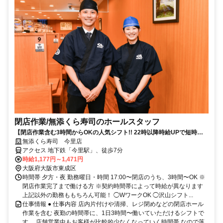
閉店作業​/無添くら寿司のホール​スタッフ
【閉店作業含む3時間からOKの人気シフト!! 22時以降時給UPで短時間
で稼げる】
無添くら寿司 今里店
アクセス 地下鉄「今里駅」、徒歩7分
時給1,177円～1,471円
大阪府大阪市東成区
時間帯 夕方・夜 勤務曜日・時間 17:00〜閉店のうち、3時間〜OK ※
閉店作業完了まで働ける方 ※契約時間帯によって時給が異なります
上記以外の勤務ももちろん可能！ ◯WワークOK ◯沢山シフト...
仕事情報 ● 仕事内容 店内片付けや清掃、レジ閉めなどの閉店ホール
作業を含む 夜勤の時間帯に、1日3時間〜働いていただけるシフトで
す。 店舗営業中もお客様が比較的少なくなっていく時間帯 なので落