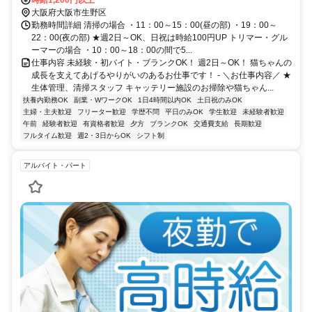
時給1,200円以上
大阪府大阪市生野区
勤務時間詳細 清掃の場合 ・11：00～15：00(昼の部) ・19：00～
22：00(夜の部) ★週2日～OK、日祝は時給100円UP トリマー・グル
ーマーの場合 ・10：00～18：00の間で5...
仕事内容 未経験・初バイト・ブランクOK！ 週2日～OK！ 猫ちゃんの
成長を支えてあげるやりがいのあるお仕事です！ - ＼お仕事内容／ ★
生体管理、清掃スタッフ キャッテリー施設のお掃除や猫ちゃん...
扶養内勤務OK
副業・WワークOK
1日4時間以内OK
土日祝のみOK
主婦・主夫歓迎
フリーター歓迎
学歴不問
平日のみOK
学生歓迎
未経験者歓迎
午前
経験者歓迎
有資格者歓迎
夕方
ブランクOK
交通費支給
長期歓迎
フルタイム歓迎
週2・3日からOK
シフト制
アルバイト・パート