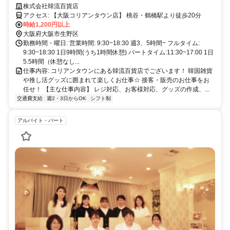
株式会社韓流百貨店
アクセス: 【大阪コリアンタウン店】 桃谷・鶴橋駅より徒歩20分
時給1,200円以上
大阪府大阪市生野区
勤務時間・曜日: 営業時間: 9:30~18:30 週3、5時間~ フルタイム:
9:30~18:30 1日9時間(うち1時間休憩) パートタイム:11:30~17:00 1日
5.5時間（休憩なし...
仕事内容: コリアンタウンにある韓流百貨店でございます！ 韓国雑貨
や推し活グッズに囲まれて楽しくお仕事☆ 接客・販売のお仕事をお
任せ！ 【主な仕事内容】 レジ対応、お客様対応、グッズの作成、...
交通費支給
週2・3日からOK
シフト制
アルバイト・パート