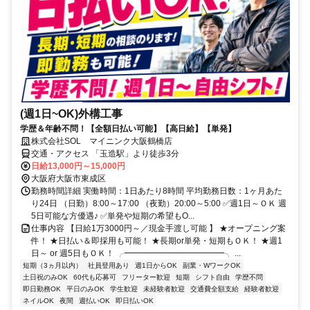
(週1日~OK)外構工事
学歴＆年齢不問！【全額日払い可能】【高日給】【単発】
株式会社SOL マイニンク大阪鶴橋店
交通・アクセス 「玉造駅」より徒歩3分
日給13,000円～15,000円
大阪府大阪市東成区
勤務時間詳細 実働時間：1日あたり8時間 平均勤務日数：1ヶ月あた
り24日 （日勤）8:00～17:00 （夜勤）20:00～5:00 ✅週1日～ＯＫ 週
5日可能な方優遇♪ ✅単発や短期の希望もO...
仕事内容 【日給1万3000円～／現金手渡し可能 】 ★オープニング案
件！ ★日払い＆即採用も可能！ ★長期or単発・短期もＯＫ！ ★週1
日～ or 週5日もＯＫ！ ╭━━━━━━━━━━━━╮ ...
短期（3ヵ月以内）
社員登用あり
週1日からOK
副業・WワークOK
土日祝のみOK
60代も応募可
フリーター歓迎
短期
シフト自由
学歴不問
即日勤務OK
平日のみOK
学生歓迎
未経験者歓迎
交通費全額支給
経験者歓迎
ネイルOK
夜間
週払いOK
即日払いOK