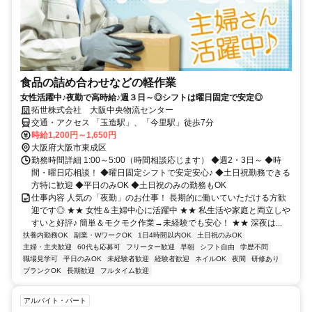
食品の詰め合わせなどの軽作業
女性活躍中♪夜勤で高時給♪週３日～◎シフトは曜日固定で安定◎
拓世株式会社 大阪中央物流センター
交通・アクセス 「玉造駅」、「今里駅」徒歩7分
時給1,200円～1,650円
大阪府大阪市東成区
勤務時間詳細 1:00～5:00（時間相談応じます） ◆週2・3日～ ◆時
間・曜日応相談！ ◆曜日固定シフトで安定安心♪ ◆土日祝勤務できる
方特に歓迎 ◆平日のみOK ◆土日祝のみの勤務もOK
仕事内容 人気の「夜勤」のお仕事！ 長期的に働いていただける方歓
迎です◎ ★★ 女性＆主婦中心に活躍中 ★★ 私生活や家庭と両立しや
すいと好評♪ 簡単＆モクモク作業→未経験でも安心！ ★★ 深夜は...
扶養内勤務OK
副業・WワークOK
1日4時間以内OK
土日祝のみOK
主婦・主夫歓迎
60代も応募可
フリーター歓迎
早朝
シフト自由
学歴不問
職場見学可
平日のみOK
未経験者歓迎
経験者歓迎
ネイルOK
夜間
研修あり
ブランクOK
長期歓迎
フルタイム歓迎
アルバイト・パート