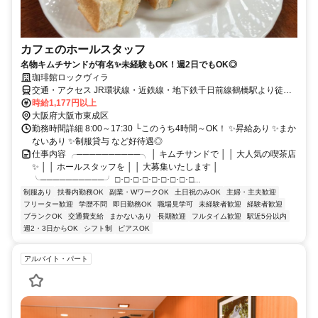
カフェのホールスタッフ
名物キムチサンドが有名✨未経験もOK！週2日でもOK◎
珈琲館ロックヴィラ
交通・アクセス JR環状線・近鉄線・地下鉄千日前線鶴橋駅より徒歩3
分
時給1,177円以上
大阪府大阪市東成区
勤務時間詳細 8:00～17:30 └このうち4時間～OK！ ✨昇給あり ✨まか
ないあり ✨制服貸与 など好待遇◎
仕事内容 ╭──────────╮ │ キムチサンドで │ │ 大人気の喫茶店
✨ │ │ ホールスタッフを │ │ 大募集いたします │
╰──────────╯ □･□･□･□･□･□･□･□･□...
制服あり
扶養内勤務OK
副業・WワークOK
土日祝のみOK
主婦・主夫歓迎
フリーター歓迎
学歴不問
即日勤務OK
職場見学可
未経験者歓迎
経験者歓迎
ブランクOK
交通費支給
まかないあり
長期歓迎
フルタイム歓迎
駅近5分以内
週2・3日からOK
シフト制
ピアスOK
アルバイト・パート