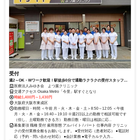
受付
週2～OK・Wワーク歓迎！駅徒歩0分で通勤ラクラクの受付スタッフ募
集
医療法人みゆき会 よつ葉クリニック
交通アクセス Osaka Metro「今里」駅すぐとなり
時給1,400円～1,430円
大阪府大阪市東成区
勤務曜日・時間 ＜午前 月・火・木・金・土＞8:50～12:05 ＜午後
月・火・木・金＞16:40～19:10 ※週2日以上の勤務で相談可能です
（但し、土曜勤務できる方） 勤務日数・曜日は相談に応...
募集要項 職種 受付 雇用形態 アルバイト / パート 仕事内容 クリニッ
クの受付業務全般をお願いします。 ●受付対応（患者対応） ●電話対
応（予約・問い合わせ対応） ●会計業務 ●電子カルテ入力...