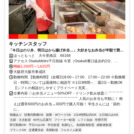
キッチンスタッフ
「今日はのり弁、明日はから揚げ弁当…」大好きなお弁当が半額で買え
るから、今日も働くのが楽しみだ。
ほっともっと 大今里南店 66168
アクセス OsakaMetro千日前線 今里（Osaka6番口徒歩約2分、
OsakaMetro今里筋線 今里（Osaka4番口徒歩約2分、OsakaMetro千
時給1,300円～1,625円
日前線 新深江2番口徒歩約10分 【電車】地下鉄「今里駅」より徒歩2
大阪府大阪市東成区
分
勤務時間 【勤務時間】 (全曜日)9:00～17:00、17:00～22:00 ※勤務曜
日・時間については面接時に相談可 ※1日3時間～、週2日～勤務OK
【シフトの相談がしやすくプライベート充実...
仕事内容 ◇お弁当メニュー50%OFF・ドリンク飲み放題◇ ￣￣￣￣
￣￣￣￣￣￣￣￣￣￣￣￣￣￣￣￣￣￣ 人気のお弁当も半額に！ 例
えば通常600円のお弁当→300円で購入可能！ 学生さんには「節約
に...
制服あり
扶養内勤務OK
副業・WワークOK
1日4時間以内OK
土日祝のみOK
主婦・主夫歓迎
60代も応募可
フリーター歓迎
シフト自由
学歴不問
即日勤務OK
平日のみOK
学生歓迎
転勤なし
未経験者歓迎
経験者歓迎
ブランクOK
交通費支給
長期歓迎
フルタイム歓迎