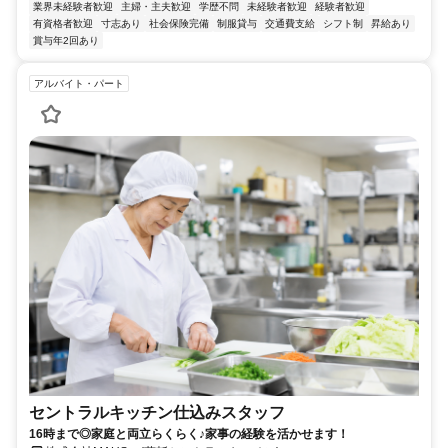
業界未経験者歓迎
主婦・主夫歓迎
学歴不問
未経験者歓迎
経験者歓迎
有資格者歓迎
寸志あり
社会保険完備
制服貸与
交通費支給
シフト制
昇給あり
賞与年2回あり
アルバイト・パート
セントラルキッチン仕込みスタッフ
16時まで◎家庭と両立らくらく♪家事の経験を活かせます！