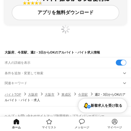
アプリを無料ダウンロード
大阪府、今里駅、週2・3日からOKのアルバイト・バイト求人情報
求人の詳細を表示
条件を追加・変更して検索
市区町村を追加・変更
関連キーワード
完全在宅ワーク 全国
シール貼り 在宅
現在地周辺
ガチャガチャ
犬カフェ
大阪府
駅を追加・変更
バイトTOP
大阪府
大阪市
東成区
今里駅
週2・3日からOKのア
大阪府
すべて
ルバイト・バイト・求人
大阪市
すべて
職種を追加・変更
JR京都線
都島区
福島区
此花区
西区
港区
大正区
天王寺区
浪速区
西淀川区
東淀川区
東成区
新着求人を受け取る
島本駅
高槻駅
摂津富田駅
JR総持寺駅
茨木駅
千里丘駅
岸辺駅
吹田駅
東淀川駅
飲食・フードサービス
生野区
旭区
城東区
阿倍野区
住吉区
東住吉区
西成区
淀川区
鶴見区
住之江区
特徴を追加・変更
新大阪駅
大阪駅
飲食・フードサービス
平野区
北区
中央区
すべて
ヘルプ・お問い合わせ
サイトマップ
利用規約・プライバシーポリシー
ホールスタッフ
キッチンスタッフ
皿洗い・洗い場
精肉・鮮魚加工
給食調理
人気
[企業]求人広告の掲載相談
JR神戸線(大阪～神戸)
堺市
すべて
雇用形態を追加・変更
パン屋（ベーカリー）
フードカウンター販売員
バー（BAR）・バーテンダー
日払いOK
高校生歓迎
学生歓迎
深夜の仕事
髪型・髪色自由
ひげOK
ネイルOK
大阪駅
塚本駅
堺区
中区
東区
西区
南区
北区
美原区
ホーム
マイリスト
メッセージ
マイページ
飲食店補助（開店・閉店準備）
飲食店（店長・マネージャー）
ピアスOK
アルバイト・パート
履歴書不要
オープニングスタッフ
留学生・外国人活躍中