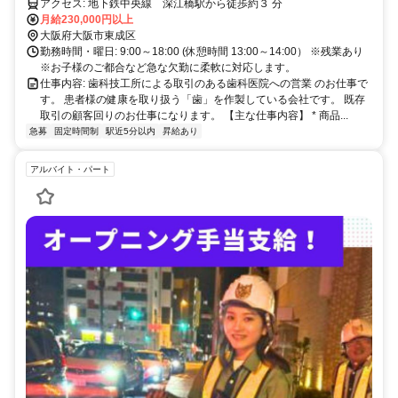
アクセス: 地下鉄中央線 深江橋駅から徒歩約３ 分
月給230,000円以上
大阪府大阪市東成区
勤務時間・曜日: 9:00～18:00 (休憩時間 13:00～14:00） ※残業あり
※お子様のご都合など急な欠勤に柔軟に対応します。
仕事内容: 歯科技工所による取引のある歯科医院への営業 のお仕事で
す。 患者様の健康を取り扱う「歯」を作製している会社です。 既存
取引の顧客回りのお仕事になります。 【主な仕事内容】 * 商品...
急募
固定時間制
駅近5分以内
昇給あり
アルバイト・パート