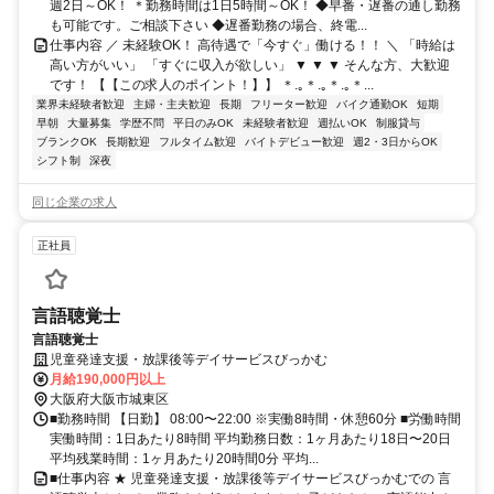
週2日～OK！ ＊勤務時間は1日5時間～OK！ ◆早番・遅番の通し勤務
も可能です。ご相談下さい ◆遅番勤務の場合、終電...
仕事内容 ／ 未経験OK！ 高待遇で「今すぐ」働ける！！ ＼ 「時給は
高い方がいい」 「すぐに収入が欲しい」 ▼ ▼ ▼ そんな方、大歓迎
です！ 【【この求人のポイント！】】 ＊.｡＊.｡＊.｡＊...
業界未経験者歓迎
主婦・主夫歓迎
長期
フリーター歓迎
バイク通勤OK
短期
早朝
大量募集
学歴不問
平日のみOK
未経験者歓迎
週払いOK
制服貸与
ブランクOK
長期歓迎
フルタイム歓迎
バイトデビュー歓迎
週2・3日からOK
シフト制
深夜
同じ企業の求人
正社員
言語聴覚士
言語聴覚士
児童発達支援・放課後等デイサービスびっかむ
月給190,000円以上
大阪府大阪市城東区
■勤務時間 【日勤】 08:00〜22:00 ※実働8時間・休憩60分 ■労働時間
実働時間：1日あたり8時間 平均勤務日数：1ヶ月あたり18日〜20日
平均残業時間：1ヶ月あたり20時間0分 平均...
■仕事内容 ★ 児童発達支援・放課後等デイサービスびっかむでの 言