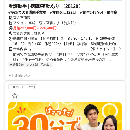
看護助手 | 病院/夜勤あり 【28129】
✅病院での看護助手業務 ✅年間休日122日 ✅賞与3.45か月（前年度実
績） ✅住宅手当あり ✅応募条件：介護系資格をお持ちの方
森之宮病院
アクセス: 各線「森ノ宮駅」より徒歩7分
月給217,000円～226,400円
大阪府大阪市城東区
勤務時間・曜日: 【勤務時間】 ① 8：30～17：15 休憩60分 ②
16：30～翌9：00 休憩120分 【残業】 ほぼ無 6時間(別途支給)
仕事内容: ┏━━━━━━━━━━━━━━━┓ 【求人ポイント】 ◇
病院での看護助手業務 ◇年間休日122日 ◇賞与3.45か月（前年度実
績） ◇住宅手当あり ◇応募条件：介護系資格をお持ちの方 ┗...
交通費支給
シフト制
昇給あり
同じ企業の求人
アルバイト・パート