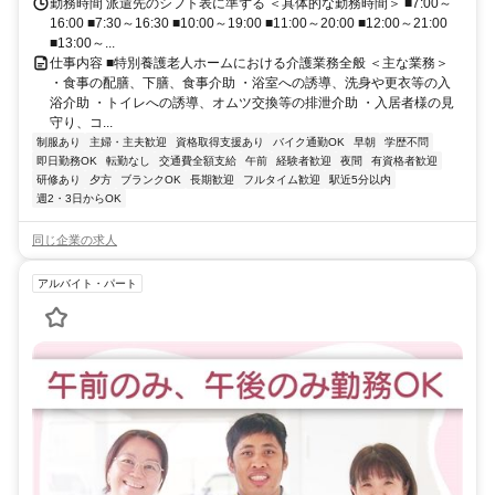
阪メトロ千日前線「新深江駅」徒歩15分
勤務時間 派遣先のシフト表に準ずる ＜具体的な勤務時間＞ ■7:00～
16:00 ■7:30～16:30 ■10:00～19:00 ■11:00～20:00 ■12:00～21:00
■13:00～...
仕事内容 ■特別養護老人ホームにおける介護業務全般 ＜主な業務＞
・食事の配膳、下膳、食事介助 ・浴室への誘導、洗身や更衣等の入
浴介助 ・トイレへの誘導、オムツ交換等の排泄介助 ・入居者様の見
守り、コ...
制服あり
主婦・主夫歓迎
資格取得支援あり
バイク通勤OK
早朝
学歴不問
即日勤務OK
転勤なし
交通費全額支給
午前
経験者歓迎
夜間
有資格者歓迎
研修あり
夕方
ブランクOK
長期歓迎
フルタイム歓迎
駅近5分以内
週2・3日からOK
同じ企業の求人
アルバイト・パート