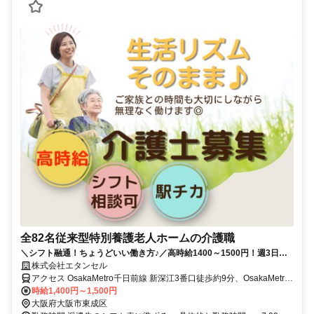
全82名従来型特別養護老人ホームの介護職
＼シフト融通！ちょうどいい働き方♪／高時給1400～1500円！週3日～
相談OK｜駅チカ★徒歩3分｜バイク、自転車通勤OK
株式会社エタンセル
アクセス OsakaMetro千日前線 新深江3番口徒歩約9分、OsakaMetro
中央線 深江橋4番口徒歩約10分、OsakaMetro中央線 緑橋4番口徒歩
時給1,400円～1,500円
約17分 【勤務地最寄駅】大阪メトロ中央線「深江橋駅」徒歩3分/大
大阪府大阪市東成区