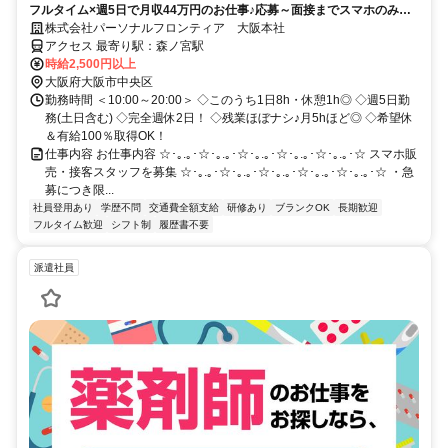
フルタイム×週5日で月収44万円のお仕事♪応募～面接までスマホのみで
完結！履歴書不要◎
株式会社パーソナルフロンティア 大阪本社
アクセス 最寄り駅：森ノ宮駅
時給2,500円以上
大阪府大阪市中央区
勤務時間 ＜10:00～20:00＞ ◇このうち1日8h・休憩1h◎ ◇週5日勤
務(土日含む) ◇完全週休2日！ ◇残業ほぼナシ♪月5hほど◎ ◇希望休
＆有給100％取得OK！
仕事内容 お仕事内容 ☆･｡.｡･☆･｡.｡･☆･｡.｡･☆･｡.｡･☆･｡.｡･☆ スマホ販
売・接客スタッフを募集 ☆･｡.｡･☆･｡.｡･☆･｡.｡･☆･｡.｡･☆･｡.｡･☆ ・急
募につき限...
社員登用あり
学歴不問
交通費全額支給
研修あり
ブランクOK
長期歓迎
フルタイム歓迎
シフト制
履歴書不要
派遣社員