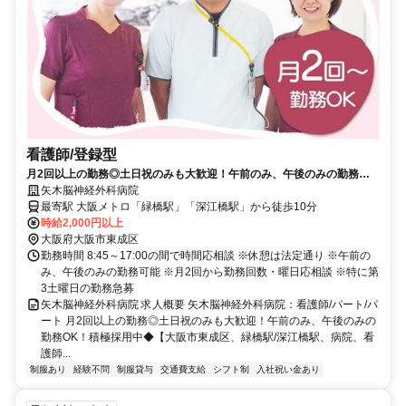
看護師/登録型
月2回以上の勤務◎土日祝のみも大歓迎！午前のみ、午後のみの勤務
OK！積極採用中◆【大阪市東成区、緑橋駅/深江橋駅、病院、看護師、
矢木脳神経外科病院
パート】
最寄駅 大阪メトロ「緑橋駅」「深江橋駅」から徒歩10分
時給2,000円以上
大阪府大阪市東成区
勤務時間 8:45～17:00の間で時間応相談 ※休憩は法定通り ※午前の
み、午後のみの勤務可能 ※月2回から勤務回数・曜日応相談 ※特に第
3土曜日の勤務急募
矢木脳神経外科病院 求人概要 矢木脳神経外科病院：看護師/パート/パ
ート 月2回以上の勤務◎土日祝のみも大歓迎！午前のみ、午後のみの
勤務OK！積極採用中◆【大阪市東成区、緑橋駅/深江橋駅、病院、看
護師...
制服あり
経験不問
制服貸与
交通費支給
シフト制
入社祝い金あり