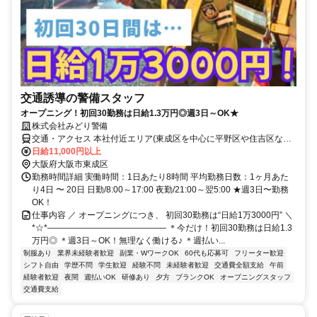
交通誘導の警備スタッフ
オープニング！初回30勤務は日給1.3万円◎週3日～OK★
株式会社みどり警備
交通・アクセス 本社付近エリア(東成区を中心に平野区や住吉区など
に勤務地あります♪)※直行直帰OK♪
日給11,000円以上
大阪府大阪市東成区
勤務時間詳細 実働時間：1日あたり8時間 平均勤務日数：1ヶ月あた
り4日 〜 20日 日勤/8:00～17:00 夜勤/21:00～翌5:00 ★週3日〜勤務
OK！
仕事内容 ／ オープニングにつき、 初回30勤務は“日給1万3000円” ＼
*☆*―――――――――――――― ＊今だけ！初回30勤務は日給1.3
万円◎ ＊週3日～OK！無理なく働ける♪ ＊週払い...
制服あり
業界未経験者歓迎
副業・WワークOK
60代も応募可
フリーター歓迎
シフト自由
学歴不問
学生歓迎
経験不問
未経験者歓迎
交通費全額支給
午前
経験者歓迎
夜間
週払いOK
研修あり
夕方
ブランクOK
オープニングスタッフ
交通費支給