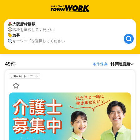
大阪府
緑橋駅
職種を選択してください
急募
キーワードを選択してください
49件
条件保存
関連度順
アルバイト・パート