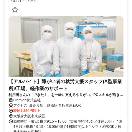
アルバイト・パート
【アルバイト】障がい者の就労支援スタッフ(A型事業
所)/工場、軽作業のサポート
利用者さんの「できた！」を一緒に支えるやりがい。PCスキルが活きる
福祉の現場
Fromjob株式会社
アクセス: 最寄り駅：緑橋駅 自転車通勤OK
時給1,350円以上
大阪府大阪市東成区
勤務時間・曜日: 最大9:15～18:00（実働7時間45分／休憩60分） * 週
4日以上勤務 * 9:15～18:00の間で1日5時間以上 * シフト相談OK／扶
養内勤務も応相談