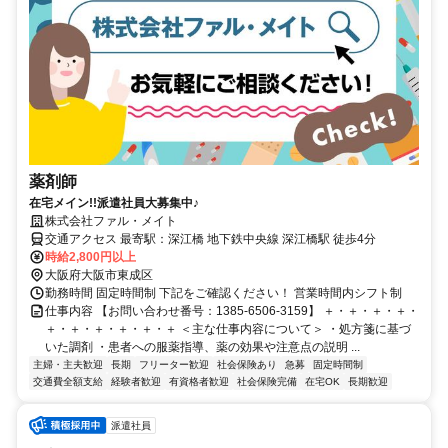
薬剤師
在宅メイン!!派遣社員大募集中♪
株式会社ファル・メイト
交通アクセス 最寄駅：深江橋 地下鉄中央線 深江橋駅 徒歩4分
時給2,800円以上
大阪府大阪市東成区
勤務時間 固定時間制 下記をご確認ください！ 営業時間内シフト制
仕事内容 【お問い合わせ番号：1385-6506-3159】 ＋・＋・＋・＋・
＋・＋・＋・＋・＋・＋ ＜主な仕事内容について＞ ・処方箋に基づ
いた調剤 ・患者への服薬指導、薬の効果や注意点の説明 ...
主婦・主夫歓迎
長期
フリーター歓迎
社会保険あり
急募
固定時間制
交通費全額支給
経験者歓迎
有資格者歓迎
社会保険完備
在宅OK
長期歓迎
派遣社員