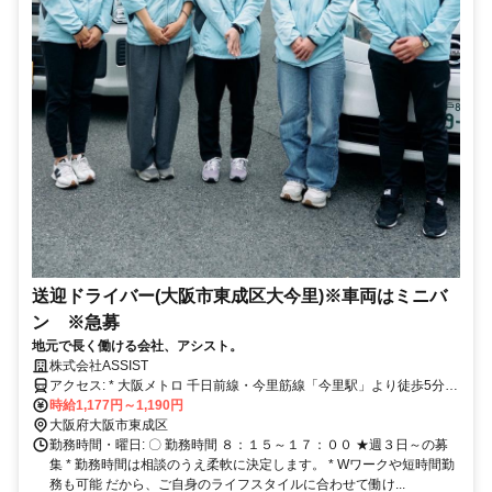
送迎ドライバー(大阪市東成区大今里)※車両はミニバ
ン ※急募
地元で長く働ける会社、アシスト。
株式会社ASSIST
アクセス: * 大阪メトロ 千日前線・今里筋線「今里駅」より徒歩5分 *
近鉄大阪線・奈良線「今里駅」より徒歩17分 ★自転車・バイク通勤
時給1,177円～1,190円
OK！
大阪府大阪市東成区
勤務時間・曜日: 〇 勤務時間 ８：１５～１７：００ ★週３日～の募
集 * 勤務時間は相談のうえ柔軟に決定します。 * Wワークや短時間勤
務も可能 だから、ご自身のライフスタイルに合わせて働け...