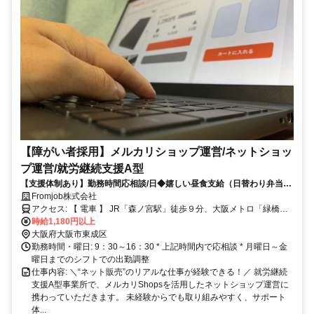
【障がい者採用】メルカリショップ運営/ネットショッ
プ運営/就労継続支援A型
【支援体制あり】勤務時間応相談/日◆嬉しい昼食支給（日替わり弁当）
◆電話応対を中心に様々な種類の作業があります◆未経験でも大歓迎
Fromjob株式会社
アクセス: 【 電車 】 JR「森ノ宮駅」徒歩９分、大阪メトロ「緑橋
駅」徒歩５分
時給1,180円以上
大阪府大阪市東成区
勤務時間・曜日: 9：30～16：30 * 上記時間内で応相談 * 月曜日～金
曜日までのシフトでの出勤調整
仕事内容: ＼“ネット販売”のリアルな仕事が経験できる！／ 就労継続
支援A型事業所で、メルカリShopsを活用したネットショップ運営に
携わっていただきます。 未経験からでも取り組みやすく、サポート
体...