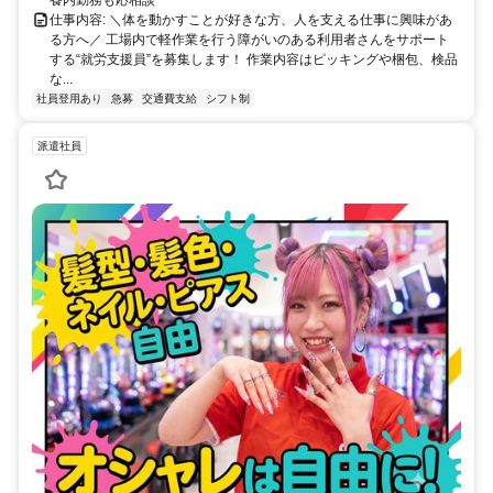
仕事内容: ＼体を動かすことが好きな方、人を支える仕事に興味があ
る方へ／ 工場内で軽作業を行う障がいのある利用者さんをサポート
する“就労支援員”を募集します！ 作業内容はピッキングや梱包、検品
な...
社員登用あり
急募
交通費支給
シフト制
派遣社員