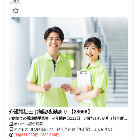
正社員
介護福祉士 | 病院/夜勤あり 【28666】
✅病院での看護助手業務 ✅年間休日122日 ✅賞与3.45か月（前年度実
績） ✅住宅手当あり ✅応募資格：介護福祉士 ✅応募条件：介護系資
ボバース記念病院
格をお持ちの方
アクセス: JR片町線・地下鉄今里筋線「鴫野駅」より徒歩8分
月給231,000円～289,500円