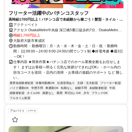
フリーター活躍中のパチンコスタッフ
高時給1700円以上！パチンコ店で未経験から稼ごう！髪型・ネイル・ピ
アス完全自由★
アクティベイト
アクセス OsakaMetro中央線 深江橋5番口徒歩約7分、OsakaMetro中
央線 緑橋4番口徒歩約9分、OsakaMetro今里筋線 緑橋5番口徒歩約9
時給1,700円以上
分
大阪府大阪市東成区
勤務時間 ・勤務曜日：月・火・水・木・金・土・日・祝 ・勤務時
間： [1] 09:00～24:00 9:00-24:00の間でシフト制 ◆終電考慮 ◆週3日
～OK！
仕事内容 ★簡単作業★パチンコ店でのホール業務全般をお任せしま
す！ まずはお客様へ明るく元気な挨拶ができればOK♪ ・ホール内の
担当コースを巡回 ・店内の清掃 ・お客様の遊戯のサポート など 難し
い...
業界未経験者歓迎
扶養内勤務OK
社員登用あり
主婦・主夫歓迎
フリーター歓迎
バイク通勤OK
学歴不問
車通勤OK
転勤なし
経験不問
未経験者歓迎
午前
経験者歓迎
ネイルOK
残業なし
夜間
即日払いOK
夕方
ブランクOK
フルタイム歓迎
アルバイト・パート