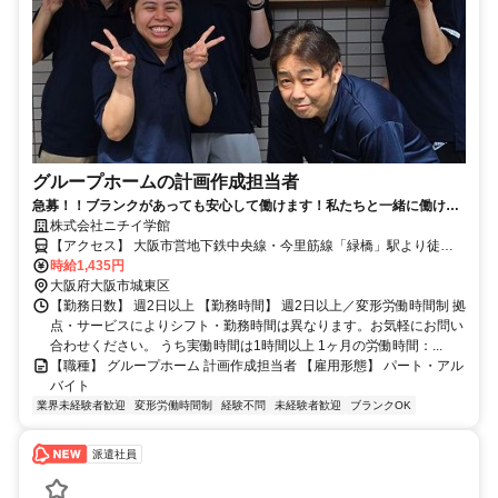
グループホームの計画作成担当者
急募！！ブランクがあっても安心して働けます！私たちと一緒に働けま
せんか？
株式会社ニチイ学館
【アクセス】 大阪市営地下鉄中央線・今里筋線「緑橋」駅より徒歩5
分 大阪市営地下鉄中央線・JR環状線「森ノ宮」駅より徒歩7分 ■住 所
時給1,435円
大阪府 大阪市城東区 中浜3丁目1-21 ■アクセス 大阪市営地下鉄中央
大阪府大阪市城東区
線・今里筋線「緑橋」駅より徒歩5分 大阪市営地下鉄中央線・JR環状
【勤務日数】 週2日以上 【勤務時間】 週2日以上／変形労働時間制 拠
線「森ノ宮」駅より徒歩7分
点・サービスによりシフト・勤務時間は異なります。お気軽にお問い
合わせください。 うち実働時間は1時間以上 1ヶ月の労働時間：...
【職種】 グループホーム 計画作成担当者 【雇用形態】 パート・アル
バイト
業界未経験者歓迎
変形労働時間制
経験不問
未経験者歓迎
ブランクOK
派遣社員