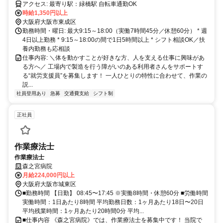
アクセス: 最寄り駅：緑橋駅 自転車通勤OK
時給1,350円以上
大阪府大阪市東成区
勤務時間・曜日: 最大9:15～18:00（実働7時間45分／休憩60分） * 週
4日以上勤務 * 9:15～18:00の間で1日5時間以上 * シフト相談OK／扶
養内勤務も応相談
仕事内容: ＼体を動かすことが好きな方、人を支える仕事に興味があ
る方へ／ 工場内で製造を行う障がいのある利用者さんをサポートす
る“就労支援員”を募集します！ 一人ひとりの特性に合わせて、作業の
説...
社員登用あり
急募
交通費支給
シフト制
正社員
作業療法士
作業療法士
森之宮病院
月給224,000円以上
大阪府大阪市城東区
■勤務時間 【日勤】 08:45〜17:45 ※実働8時間・休憩60分 ■労働時間
実働時間：1日あたり8時間 平均勤務日数：1ヶ月あたり18日〜20日
平均残業時間：1ヶ月あたり20時間0分 平均...
■仕事内容 《森之宮病院》では、作業療法士を募集中です！ 当院で