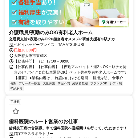
介護職員/夜勤のみOK/有料老人ホーム
交通費支給⭐️夜勤のみOK✨担当者オススメ✅️研修支援有✨駅チカ
ペピイハッピープレイス TAMATSUKURI
日給20,000円
大阪府大阪市東成区
【勤務時間】 （1）17:00～09:00
【仕事内容】 【仕事内容】 【夜勤アルバイト＊週2～OK＊駅チカ徒
歩3分＊バイク＆自転車通勤OK】ペット共生型有料老人ホームです♪
【概要】 ●業務内容は、 施設内における巡回、 排泄介助、 食事介...
長期
フリーター歓迎
大量募集
学歴不問
経験者歓迎
ブランクOK
シフト制
昇給あり
正社員
歯科医院のルート営業のお仕事
歯科技工所の営業職。車で歯科医院へ営業回りを行っていただきます！
(有)プラスラボラトリー