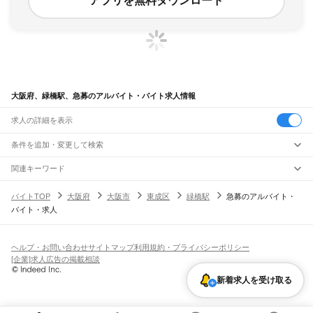
アプリを無料ダウンロード
大阪府、緑橋駅、急募のアルバイト・バイト求人情報
求人の詳細を表示
条件を追加・変更して検索
市区町村を追加・変更
関連キーワード
完全在宅ワーク 全国
シール貼り 在宅
現在地周辺
ガチャガチャ
犬カフェ
大阪府
駅を追加・変更
バイトTOP
大阪府
大阪市
東成区
緑橋駅
急募のアルバイト・
大阪府
すべて
バイト・求人
大阪市
すべて
職種を追加・変更
JR京都線
都島区
福島区
此花区
西区
港区
大正区
天王寺区
浪速区
西淀川区
東淀川区
東成区
島本駅
高槻駅
摂津富田駅
JR総持寺駅
茨木駅
千里丘駅
岸辺駅
吹田駅
東淀川駅
飲食・フードサービス
生野区
旭区
城東区
阿倍野区
住吉区
東住吉区
西成区
淀川区
鶴見区
住之江区
特徴を追加・変更
新大阪駅
大阪駅
飲食・フードサービス
平野区
北区
中央区
すべて
ヘルプ・お問い合わせ
サイトマップ
利用規約・プライバシーポリシー
ホールスタッフ
キッチンスタッフ
皿洗い・洗い場
精肉・鮮魚加工
給食調理
人気
[企業]求人広告の掲載相談
JR神戸線(大阪～神戸)
堺市
すべて
雇用形態を追加・変更
パン屋（ベーカリー）
フードカウンター販売員
バー（BAR）・バーテンダー
日払いOK
高校生歓迎
学生歓迎
深夜の仕事
髪型・髪色自由
ひげOK
ネイルOK
大阪駅
塚本駅
堺区
中区
東区
西区
南区
北区
美原区
飲食店補助（開店・閉店準備）
飲食店（店長・マネージャー）
新着求人を受け取る
ピアスOK
アルバイト・パート
履歴書不要
オープニングスタッフ
留学生・外国人活躍中
都道府県を変更
営業・販売
大和路線
岸和田市
豊中市
池田市
吹田市
泉大津市
高槻市
貝塚市
守口市
枚方市
茨木市
勤務期間
正社員
河内堅上駅
高井田駅
柏原駅
志紀駅
八尾駅
久宝寺駅
加美駅
平野駅
東部市場前駅
営業・販売
すべて
八尾市
泉佐野市
富田林市
寝屋川市
河内長野市
松原市
大東市
和泉市
箕面市
短期
契約社員
単発・1日OK
長期
期間限定（春夏冬休み等）