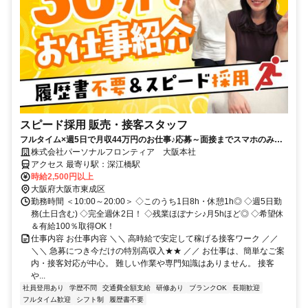
スピード採用 販売・接客スタッフ
フルタイム×週5日で月収44万円のお仕事♪応募～面接までスマホのみで
完結！履歴書不要◎
株式会社パーソナルフロンティア 大阪本社
アクセス 最寄り駅：深江橋駅
時給2,500円以上
大阪府大阪市東成区
勤務時間 ＜10:00～20:00＞ ◇このうち1日8h・休憩1h◎ ◇週5日勤
務(土日含む) ◇完全週休2日！ ◇残業ほぼナシ♪月5hほど◎ ◇希望休
＆有給100％取得OK！
仕事内容 お仕事内容 ＼＼ 高時給で安定して稼げる接客ワーク ／／
＼＼ 急募につき今だけの特別高収入★★ ／／ お仕事は、簡単なご案
内・接客対応が中心。 難しい作業や専門知識はありません。 接客
や...
社員登用あり
学歴不問
交通費全額支給
研修あり
ブランクOK
長期歓迎
フルタイム歓迎
シフト制
履歴書不要