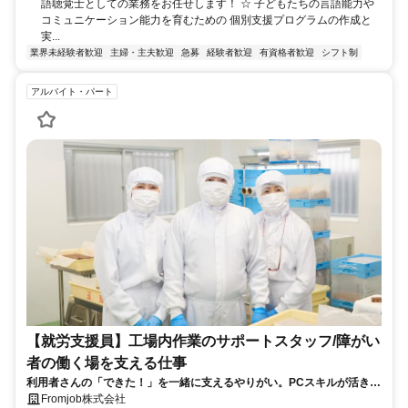
語聴覚士としての業務をお任せします！ ☆ 子どもたちの言語能力や
コミュニケーション能力を育むための 個別支援プログラムの作成と
実...
業界未経験者歓迎
主婦・主夫歓迎
急募
経験者歓迎
有資格者歓迎
シフト制
アルバイト・パート
【就労支援員】工場内作業のサポートスタッフ/障がい
者の働く場を支える仕事
利用者さんの「できた！」を一緒に支えるやりがい。PCスキルが活きる
福祉の現場
Fromjob株式会社