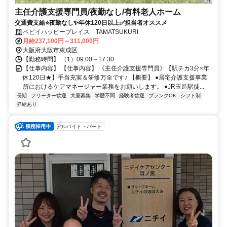
主任介護支援専門員/夜勤なし/有料老人ホーム
交通費支給⭐️夜勤なし✨年休120日以上✅️担当者オススメ
ペピイハッピープレイス TAMATSUKURI
月給237,100円～311,000円
大阪府大阪市東成区
【勤務時間】 （1）09:00～17:30
【仕事内容】 【仕事内容】 《主任介護支援専門員》【駅チカ3分×年
休120日★】手当充実＆研修万全です♪ 【概要】 ●居宅介護支援事業
所におけるケアマネージャー業務をお願いします。 ●JR玉造駅徒...
長期
フリーター歓迎
大量募集
学歴不問
経験者歓迎
ブランクOK
シフト制
昇給あり
アルバイト・パート