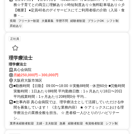
務☆子育てとの両立に理解あり☆時短制度あり☆無料駐車場あり☆彡
【概要】 ●定員40名のデイサービスにてご利用者様の介助（入浴・食
事・...
長期
フリーター歓迎
大量募集
学歴不問
経験者歓迎
ブランクOK
シフト制
昇給あり
正社員
理学療法士
理学療法士
真心会病院
月給250,000円～300,000円
大阪府大阪市旭区
■勤務時間 【日勤】 09:00〜18:00 ※実働8時間・休憩60分 ■労働時間
実働時間：1日あたり8時間 平均勤務日数：1ヶ月あたり18日〜20日
平均残業時間：1ヶ月あたり20時間0分 平均...
■仕事内容 真心会病院では、理学療法士として活躍していただける仲
間を募集しています！ 《主な業務内容》 ★ ケアミックスにおける理
学療法士の業務全般を担当。 ☆ 患者様一人ひとりのリハビリテー
シ...
業界未経験者歓迎
主婦・主夫歓迎
急募
経験者歓迎
有資格者歓迎
シフト制