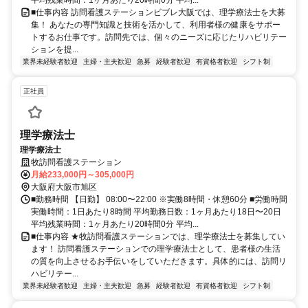
平均残業時間：1ヶ月あたり20時間0分 平均...
■仕事内容 訪問看護ステーションビブレ大阪では、理学療法士を大募
集！ あなたの専門知識と技術を活かして、利用者様の健康をサポー
トするお仕事です。訪問先では、個々のニーズに応じたリハビリテー
ションを提...
業界未経験者歓迎
主婦・主夫歓迎
急募
経験者歓迎
有資格者歓迎
シフト制
正社員
理学療法士
理学療法士
牧訪問看護ステーション
月給233,000円～305,000円
大阪府大阪市旭区
■勤務時間 【日勤】 08:00〜22:00 ※実働8時間・休憩60分 ■労働時間
実働時間：1日あたり8時間 平均勤務日数：1ヶ月あたり18日〜20日
平均残業時間：1ヶ月あたり20時間0分 平均...
■仕事内容 ★牧訪問看護ステーションでは、理学療法士を募集してい
ます！ 訪問看護ステーションでの理学療法士として、患者様の生活
の質を向上させるお手伝いをしていただきます。具体的には、訪問リ
ハビリテー...
業界未経験者歓迎
主婦・主夫歓迎
急募
経験者歓迎
有資格者歓迎
シフト制