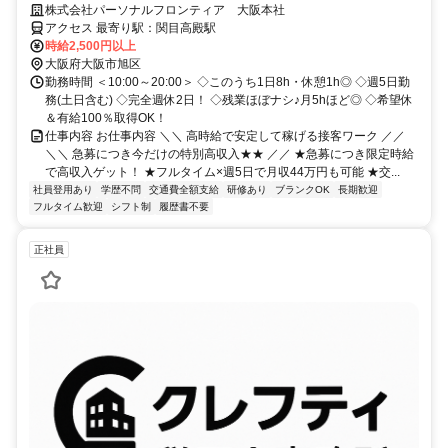
完結！履歴書不要◎
株式会社パーソナルフロンティア 大阪本社
アクセス 最寄り駅：関目高殿駅
時給2,500円以上
大阪府大阪市旭区
勤務時間 ＜10:00～20:00＞ ◇このうち1日8h・休憩1h◎ ◇週5日勤
務(土日含む) ◇完全週休2日！ ◇残業ほぼナシ♪月5hほど◎ ◇希望休
＆有給100％取得OK！
仕事内容 お仕事内容 ＼＼ 高時給で安定して稼げる接客ワーク ／／
＼＼ 急募につき今だけの特別高収入★★ ／／ ★急募につき限定時給
で高収入ゲット！ ★フルタイム×週5日で月収44万円も可能 ★交...
社員登用あり
学歴不問
交通費全額支給
研修あり
ブランクOK
長期歓迎
フルタイム歓迎
シフト制
履歴書不要
正社員