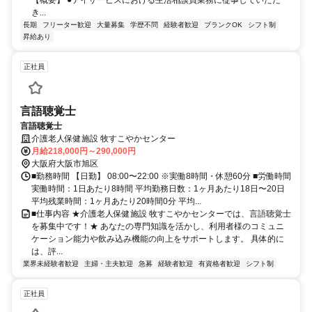
き...
長期
フリーター歓迎
大量募集
学歴不問
経験者歓迎
ブランクOK
シフト制
昇給あり
正社員
言語聴覚士
言語聴覚士
介護老人保健施設 牧すこやかセンター
月給218,000円～290,000円
大阪府大阪市旭区
■勤務時間 【日勤】 08:00〜22:00 ※実働8時間・休憩60分 ■労働時間
実働時間：1日あたり8時間 平均勤務日数：1ヶ月あたり18日〜20日
平均残業時間：1ヶ月あたり20時間0分 平均...
■仕事内容 ★介護老人保健施設 牧すこやかセンターでは、言語聴覚士
を募集中です！★ あなたの専門知識を活かし、利用者様のコミュニ
ケーション能力や飲み込み機能の向上をサポートします。 具体的に
は、評...
業界未経験者歓迎
主婦・主夫歓迎
急募
経験者歓迎
有資格者歓迎
シフト制
正社員