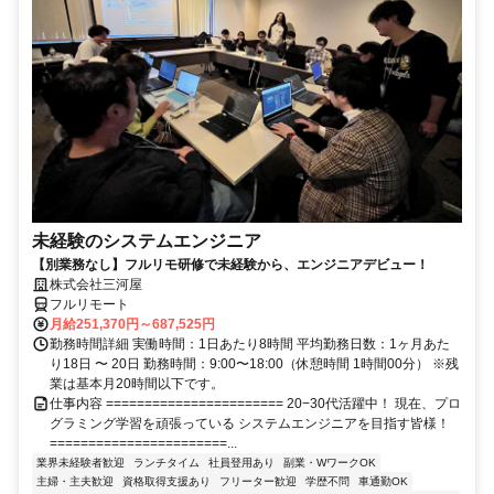
未経験のシステムエンジニア
【別業務なし】フルリモ研修で未経験から、エンジニアデビュー！
株式会社三河屋
フルリモート
月給251,370円～687,525円
勤務時間詳細 実働時間：1日あたり8時間 平均勤務日数：1ヶ月あた
り18日 〜 20日 勤務時間：9:00〜18:00（休憩時間 1時間00分） ※残
業は基本月20時間以下です。
仕事内容 ======================= 20−30代活躍中！ 現在、プロ
グラミング学習を頑張っている システムエンジニアを目指す皆様！
=======================...
業界未経験者歓迎
ランチタイム
社員登用あり
副業・WワークOK
主婦・主夫歓迎
資格取得支援あり
フリーター歓迎
学歴不問
車通勤OK