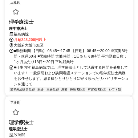
正社員
理学療法士
理学療法士
福島病院
月給248,200円以上
大阪府大阪市旭区
■勤務時間 【日勤】 08:45〜17:45 【日勤】 08:45〜20:00 ※実働8時
間・休憩60分 ■労働時間 実働時間：1日あたり8時間 平均勤務日数：
1ヶ月あたり18日〜20日 平均残業時...
■仕事内容 福島病院では、理学療法士として活躍する仲間を募集して
います！ 一般病院および訪問看護ステーションでの理学療法士業務
をお任せします。患者様ひとりひとりに寄り添ったリハビリテーショ
ンを通じて...
業界未経験者歓迎
主婦・主夫歓迎
急募
経験者歓迎
有資格者歓迎
シフト制
正社員
理学療法士
理学療法士
牧病院