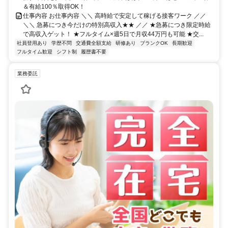
＆有給100％取得OK！
仕事内容 お仕事内容 ＼＼ 高時給で安定して稼げる接客ワーク ／／
＼＼ 急募につき今だけの特別高収入★★ ／／ ★急募につき限定時給
で高収入ゲット！ ★フルタイム×週5日で月収44万円も可能 ★交...
社員登用あり
学歴不問
交通費全額支給
研修あり
ブランクOK
長期歓迎
フルタイム歓迎
シフト制
履歴書不要
業務委託