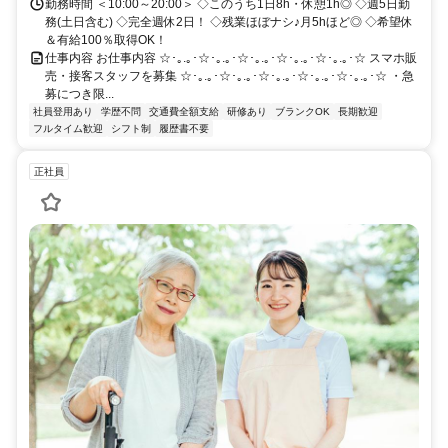
勤務時間 ＜10:00～20:00＞ ◇このうち1日8h・休憩1h◎ ◇週5日勤
務(土日含む) ◇完全週休2日！ ◇残業ほぼナシ♪月5hほど◎ ◇希望休
＆有給100％取得OK！
仕事内容 お仕事内容 ☆･｡.｡･☆･｡.｡･☆･｡.｡･☆･｡.｡･☆･｡.｡･☆ スマホ販
売・接客スタッフを募集 ☆･｡.｡･☆･｡.｡･☆･｡.｡･☆･｡.｡･☆･｡.｡･☆ ・急
募につき限...
社員登用あり
学歴不問
交通費全額支給
研修あり
ブランクOK
長期歓迎
フルタイム歓迎
シフト制
履歴書不要
正社員