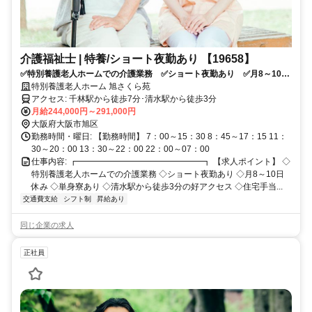
介護福祉士 | 特養/ショート夜勤あり 【19658】
✅特別養護老人ホームでの介護業務 ✅ショート夜勤あり ✅月8～10日
休み ✅単身寮あり ✅清水駅から徒歩3分の好アクセス ✅住宅手当あ
特別養護老人ホーム 旭さくら苑
り ✅応募条件：介護系資格をお持ちの方
アクセス: 千林駅から徒歩7分･清水駅から徒歩3分
月給244,000円～291,000円
大阪府大阪市旭区
勤務時間・曜日: 【勤務時間】 7：00～15：30 8：45～17：15 11：
30～20：00 13：30～22：00 22：00～07：00
仕事内容: ┏━━━━━━━━━━━━━━━┓ 【求人ポイント】 ◇
特別養護老人ホームでの介護業務 ◇ショート夜勤あり ◇月8～10日
休み ◇単身寮あり ◇清水駅から徒歩3分の好アクセス ◇住宅手当...
交通費支給
シフト制
昇給あり
同じ企業の求人
正社員