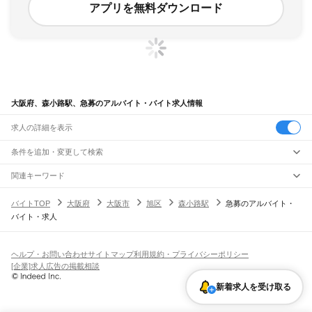
アプリを無料ダウンロード
大阪府、森小路駅、急募のアルバイト・バイト求人情報
求人の詳細を表示
条件を追加・変更して検索
市区町村を追加・変更
関連キーワード
完全在宅ワーク 全国
シール貼り 在宅
現在地周辺
ガチャガチャ
犬カフェ
大阪府
駅を追加・変更
バイトTOP
大阪府
大阪市
旭区
森小路駅
急募のアルバイト・
大阪府
すべて
バイト・求人
大阪市
すべて
職種を追加・変更
JR京都線
都島区
福島区
此花区
西区
港区
大正区
天王寺区
浪速区
西淀川区
東淀川区
東成区
島本駅
高槻駅
摂津富田駅
JR総持寺駅
茨木駅
千里丘駅
岸辺駅
吹田駅
東淀川駅
飲食・フードサービス
生野区
旭区
城東区
阿倍野区
住吉区
東住吉区
西成区
淀川区
鶴見区
住之江区
特徴を追加・変更
新大阪駅
大阪駅
飲食・フードサービス
平野区
北区
中央区
すべて
ヘルプ・お問い合わせ
サイトマップ
利用規約・プライバシーポリシー
ホールスタッフ
キッチンスタッフ
皿洗い・洗い場
精肉・鮮魚加工
給食調理
人気
[企業]求人広告の掲載相談
JR神戸線(大阪～神戸)
堺市
すべて
雇用形態を追加・変更
パン屋（ベーカリー）
フードカウンター販売員
バー（BAR）・バーテンダー
日払いOK
高校生歓迎
学生歓迎
深夜の仕事
髪型・髪色自由
ひげOK
ネイルOK
大阪駅
塚本駅
堺区
中区
東区
西区
南区
北区
美原区
飲食店補助（開店・閉店準備）
飲食店（店長・マネージャー）
新着求人を受け取る
ピアスOK
アルバイト・パート
履歴書不要
オープニングスタッフ
留学生・外国人活躍中
都道府県を変更
営業・販売
大和路線
岸和田市
豊中市
池田市
吹田市
泉大津市
高槻市
貝塚市
守口市
枚方市
茨木市
勤務期間
正社員
河内堅上駅
高井田駅
柏原駅
志紀駅
八尾駅
久宝寺駅
加美駅
平野駅
東部市場前駅
営業・販売
すべて
八尾市
泉佐野市
富田林市
寝屋川市
河内長野市
松原市
大東市
和泉市
箕面市
短期
契約社員
単発・1日OK
長期
期間限定（春夏冬休み等）