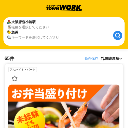
大阪府
森小路駅
職種を選択してください
急募
キーワードを選択してください
65件
条件保存
関連度順
アルバイト・パート