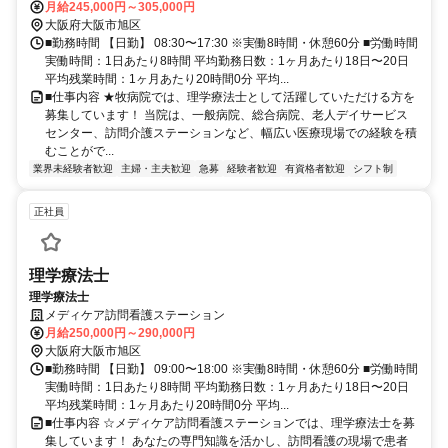
月給245,000円～305,000円
大阪府大阪市旭区
■勤務時間 【日勤】 08:30〜17:30 ※実働8時間・休憩60分 ■労働時間
実働時間：1日あたり8時間 平均勤務日数：1ヶ月あたり18日〜20日
平均残業時間：1ヶ月あたり20時間0分 平均...
■仕事内容 ★牧病院では、理学療法士として活躍していただける方を
募集しています！ 当院は、一般病院、総合病院、老人デイサービス
センター、訪問介護ステーションなど、幅広い医療現場での経験を積
むことがで...
業界未経験者歓迎
主婦・主夫歓迎
急募
経験者歓迎
有資格者歓迎
シフト制
正社員
理学療法士
理学療法士
メディケア訪問看護ステーション
月給250,000円～290,000円
大阪府大阪市旭区
■勤務時間 【日勤】 09:00〜18:00 ※実働8時間・休憩60分 ■労働時間
実働時間：1日あたり8時間 平均勤務日数：1ヶ月あたり18日〜20日
平均残業時間：1ヶ月あたり20時間0分 平均...
■仕事内容 ☆メディケア訪問看護ステーションでは、理学療法士を募
集しています！ あなたの専門知識を活かし、訪問看護の現場で患者