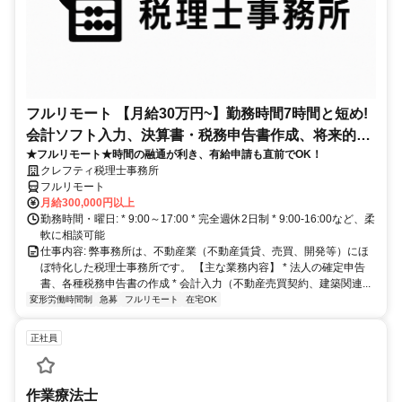
フルリモート 【月給30万円~】勤務時間7時間と短め!
会計ソフト入力、決算書・税務申告書作成、将来的に
★フルリモート★時間の融通が利き、有給申請も直前でOK！
決算説明も
クレフティ税理士事務所
フルリモート
月給300,000円以上
勤務時間・曜日: * 9:00～17:00 * 完全週休2日制 * 9:00-16:00など、柔
軟に相談可能
仕事内容: 弊事務所は、不動産業（不動産賃貸、売買、開発等）にほ
ぼ特化した税理士事務所です。 【主な業務内容】 * 法人の確定申告
書、各種税務申告書の作成 * 会計入力（不動産売買契約、建築関連...
変形労働時間制
急募
フルリモート
在宅OK
正社員
作業療法士