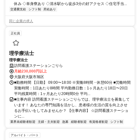
休み ◇単身寮あり ◇清水駅から徒歩3分の好アクセス ◇住宅手当...
交通費支給
シフト制
昇給あり
同じ企業の求人
正社員
理学療法士
理学療法士
訪問看護ステーションごりら
月給230,000円以上
大阪府大阪市旭区
■勤務時間 【日勤】 09:00〜18:00 ※実働8時間・休憩60分 ■労働時間
実働時間：1日あたり8時間 平均勤務日数：1ヶ月あたり18日〜20日
平均残業時間：1ヶ月あたり20時間0分 平均...
■仕事内容 訪問看護ステーションごりらでは、理学療法士を募集して
います！ あなたの専門知識を活かし、患者様の生活の質を向上させ
るお手伝いをしてみませんか？ 【仕事内容】 ☆訪問看護ステーショ
ンに...
業界未経験者歓迎
主婦・主夫歓迎
急募
経験者歓迎
有資格者歓迎
シフト制
アルバイト・パート