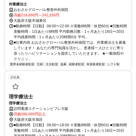
作業療法士
おおさかグローバル整形外科病院
月給218,000円～242,250円
大阪府大阪市城東区
■勤務時間 【日勤】 08:00〜22:00 ※実働8時間・休憩60分 ■労働時間
実働時間：1日あたり8時間 平均勤務日数：1ヶ月あたり18日〜20日
平均残業時間：1ヶ月あたり20時間0分 平均...
■仕事内容 おおさかグローバル整形外科病院では、作業療法士を募集
しています！ あなたの専門知識を活かし、患者様一人ひとりに寄り
添ったリハビリテーションを提供していただきます。 ★一般病院や
クリニッ...
業界未経験者歓迎
主婦・主夫歓迎
急募
経験者歓迎
有資格者歓迎
シフト制
正社員
理学療法士
理学療法士
訪問看護ステーションビブレ大阪
月給280,000円以上
大阪府大阪市旭区
■勤務時間 【日勤】 09:00〜18:00 ※実働8時間・休憩60分 ■労働時間
実働時間：1日あたり8時間 平均勤務日数：1ヶ月あたり18日〜20日