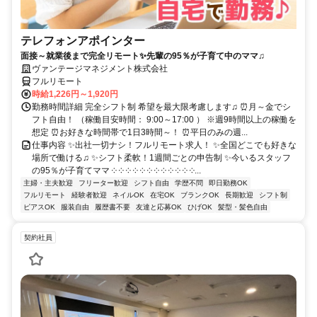
テレフォンアポインター
面接～就業後まで完全リモート✨先輩の95％が子育て中のママ♫
ヴァンテージマネジメント株式会社
フルリモート
時給1,226円～1,920円
勤務時間詳細 完全シフト制 希望を最大限考慮します♫ ⏰月～金でシ
フト自由！ （稼働目安時間： 9:00～17:00 ） ※週9時間以上の稼働を
想定 ⏰お好きな時間帯で1日3時間～！ ⏰平日のみの週...
仕事内容 ✨出社一切ナシ！フルリモート求人！ ✨全国どこでも好きな
場所で働ける♫ ✨シフト柔軟！1週間ごとの申告制 ✨今いるスタッフ
の95％が子育てママ ༶ ༶ ༶ ༶ ༶ ༶ ༶ ༶ ༶ ༶ ༶ ༶...
主婦・主夫歓迎
フリーター歓迎
シフト自由
学歴不問
即日勤務OK
フルリモート
経験者歓迎
ネイルOK
在宅OK
ブランクOK
長期歓迎
シフト制
ピアスOK
服装自由
履歴書不要
友達と応募OK
ひげOK
髪型・髪色自由
契約社員