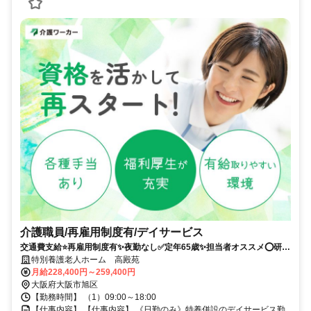
介護職員/再雇用制度有/デイサービス
交通費支給⭐️再雇用制度有✨夜勤なし✅️定年65歳✨担当者オススメ⭕️研修
支援有✨経験者優遇❗️車通勤ＯＫ
特別養護老人ホーム 高殿苑
月給228,400円～259,400円
大阪府大阪市旭区
【勤務時間】 （1）09:00～18:00
【仕事内容】 【仕事内容】 《日勤のみ》特養併設のデイサービス勤