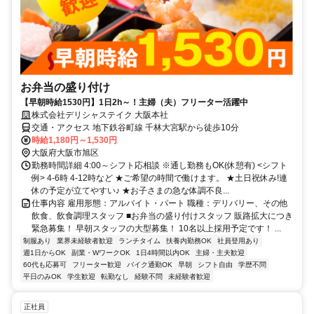
お弁当の盛り付け
【早朝時給1530円】1日2h～！主婦（夫）フリーター活躍中
株式会社デリシャステイク 大阪本社
交通・アクセス 地下鉄谷町線 千林大宮駅から徒歩10分
時給1,180円～1,530円
大阪府大阪市旭区
勤務時間詳細 4:00～シフト応相談 ※通し勤務もOK(休憩有) <シフト
例> 4‐6時 4-12時など ★ご希望の時間で働けます。 ★土日祝休み!連
休の予定が立てやすい♪ ★お子さまの急な体調不良...
仕事内容 雇用形態：アルバイト・パート 職種：デリバリー、その他
飲食、飲食調理スタッフ ■お弁当の盛り付けスタッフ 販路拡大につき
緊急募集！ 早朝スタッフの大型募集！ 10名以上採用予定です！ ...
制服あり
業界未経験者歓迎
ランチタイム
扶養内勤務OK
社員登用あり
週1日からOK
副業・WワークOK
1日4時間以内OK
主婦・主夫歓迎
60代も応募可
フリーター歓迎
バイク通勤OK
早朝
シフト自由
学歴不問
平日のみOK
学生歓迎
転勤なし
経験不問
未経験者歓迎
正社員