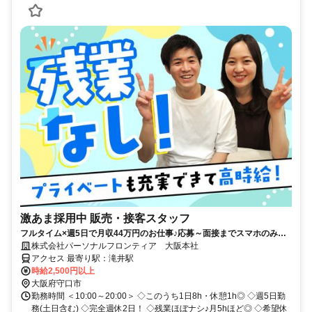
激あま採用中 販売・接客スタッフ
フルタイム×週5日で月収44万円のお仕事♪応募～面接までスマホのみで
完結！履歴書不要◎
株式会社パーソナルフロンティア 大阪本社
アクセス 最寄り駅：滝井駅
時給2,500円以上
大阪府守口市
勤務時間 ＜10:00～20:00＞ ◇このうち1日8h・休憩1h◎ ◇週5日勤
務(土日含む) ◇完全週休2日！ ◇残業ほぼナシ♪月5hほど◎ ◇希望休