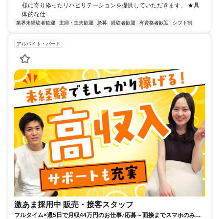
様に寄り添ったリハビリテーションを提供していただきます。 ★具
体的な仕...
業界未経験者歓迎
主婦・主夫歓迎
急募
経験者歓迎
有資格者歓迎
シフト制
アルバイト・パート
激あま採用中 販売・接客スタッフ
フルタイム×週5日で月収44万円のお仕事♪応募～面接までスマホのみで