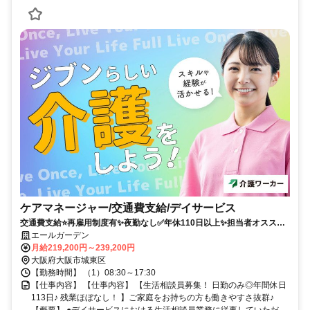
ケアマネージャー/交通費支給/デイサービス
交通費支給⭐️再雇用制度有✨夜勤なし✅️年休110日以上✨担当者オススメ
⭕️残業なし✨経験者優遇❗️週休2日
エールガーデン
月給219,200円～239,200円
大阪府大阪市城東区
【勤務時間】 （1）08:30～17:30
【仕事内容】 【仕事内容】 【生活相談員募集！ 日勤のみ◎年間休日
113日♪ 残業ほぼなし！ 】ご家庭をお持ちの方も働きやすさ抜群♪
【概要】 ●デイサービスにおける生活相談員業務に従事していただ