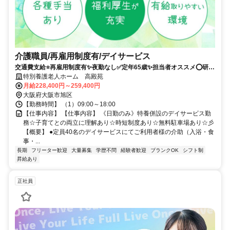
介護職員/再雇用制度有/デイサービス
交通費支給⭐️再雇用制度有✨夜勤なし✅️定年65歳✨担当者オススメ⭕️研修
支援有✨経験者優遇❗️車通勤ＯＫ
特別養護老人ホーム 高殿苑
月給228,400円～259,400円
大阪府大阪市旭区
【勤務時間】 （1）09:00～18:00
【仕事内容】 【仕事内容】 《日勤のみ》特養併設のデイサービス勤
務☆子育てとの両立に理解あり☆時短制度あり☆無料駐車場あり☆彡
【概要】 ●定員40名のデイサービスにてご利用者様の介助（入浴・食
事・...
長期
フリーター歓迎
大量募集
学歴不問
経験者歓迎
ブランクOK
シフト制
昇給あり
正社員