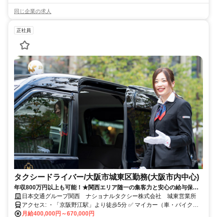
同じ企業の求人
正社員
タクシードライバー/大阪市城東区勤務(大阪市内中心)
年収800万円以上も可能！★関西エリア随一の集客力と安心の給与保証
で未経験から稼げる！
日本交通グループ関西 ナショナルタクシー株式会社 城東営業所
アクセス: ・「京阪野江駅」より徒歩5分 ✅ マイカー（車・バイク）
通勤：可
月給400,000円～670,000円