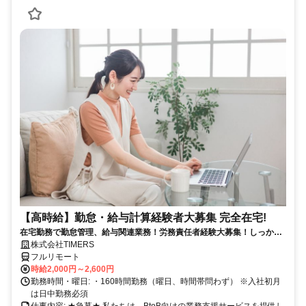
【高時給】勤怠・給与計算経験者大募集 完全在宅!
在宅勤務で勤怠管理、給与関連業務！労務責任者経験大募集！しっかり
稼ぎたい方、注目！
株式会社TIMERS
フルリモート
時給2,000円～2,600円
勤務時間・曜日: ・160時間勤務（曜日、時間帯問わず） ※入社初月
は日中勤務必須