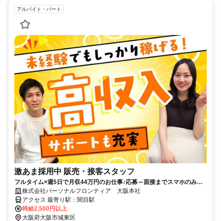
アルバイト・パート
激あま採用中 販売・接客スタッフ
フルタイム×週5日で月収44万円のお仕事♪応募～面接までスマホのみで
完結！履歴書不要◎
株式会社パーソナルフロンティア 大阪本社
アクセス 最寄り駅：関目駅
時給2,500円以上
大阪府大阪市城東区