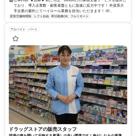
仕事内容: ★急募★ 私たちは、BtoB向けの業務支援サービスを提供し
ており、導入企業数・顧客基盤ともに急速に拡大中です！ 外資系大
手企業の案件にてペイロール業務を担当いただきます！ ////...
変形労働時間制
シフト自由
即日勤務OK
フルリモート
アルバイト・パート
ドラッグストアの販売スタッフ
現場の声を聞いて反映する風通しの良い環境です！身だしなみの基準を