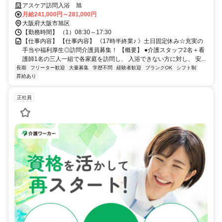
経験者優遇✨週休2日❗️高額求人
アスケア訪問入浴 旭
月給241,000円～281,000円
大阪府大阪市旭区
【勤務時間】 （1）08:30～17:30
【仕事内容】 【仕事内容】 《17時半終業♪ 》土日固定休み☆充実の
手当や福利厚生◎訪問介護員募集！ 【概要】 ●介護スタッフ2名＋看
護師1名の三人一組で各家庭を訪問し、 入浴できない方に対し、 安...
長期
フリーター歓迎
大量募集
学歴不問
経験者歓迎
ブランクOK
シフト制
昇給あり
正社員