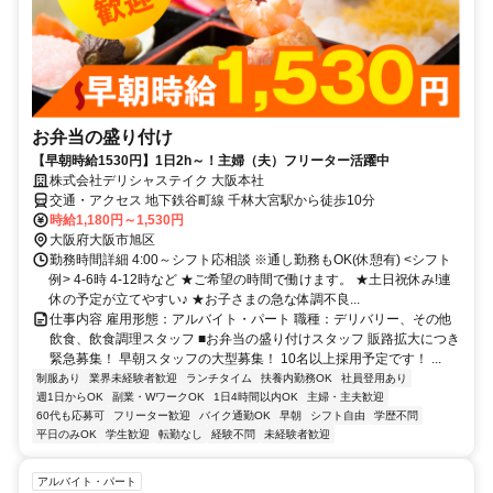
お弁当の盛り付け
【早朝時給1530円】1日2h～！主婦（夫）フリーター活躍中
株式会社デリシャステイク 大阪本社
交通・アクセス 地下鉄谷町線 千林大宮駅から徒歩10分
時給1,180円～1,530円
大阪府大阪市旭区
勤務時間詳細 4:00～シフト応相談 ※通し勤務もOK(休憩有) <シフト
例> 4‐6時 4-12時など ★ご希望の時間で働けます。 ★土日祝休み!連
休の予定が立てやすい♪ ★お子さまの急な体調不良...
仕事内容 雇用形態：アルバイト・パート 職種：デリバリー、その他
飲食、飲食調理スタッフ ■お弁当の盛り付けスタッフ 販路拡大につき
緊急募集！ 早朝スタッフの大型募集！ 10名以上採用予定です！ ...
制服あり
業界未経験者歓迎
ランチタイム
扶養内勤務OK
社員登用あり
週1日からOK
副業・WワークOK
1日4時間以内OK
主婦・主夫歓迎
60代も応募可
フリーター歓迎
バイク通勤OK
早朝
シフト自由
学歴不問
平日のみOK
学生歓迎
転勤なし
経験不問
未経験者歓迎
アルバイト・パート