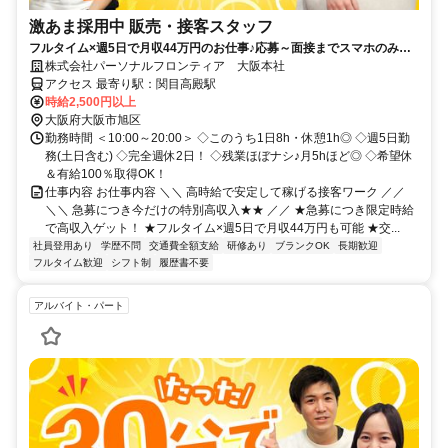
激あま採用中 販売・接客スタッフ
フルタイム×週5日で月収44万円のお仕事♪応募～面接までスマホのみで
完結！履歴書不要◎
株式会社パーソナルフロンティア 大阪本社
アクセス 最寄り駅：関目高殿駅
時給2,500円以上
大阪府大阪市旭区
勤務時間 ＜10:00～20:00＞ ◇このうち1日8h・休憩1h◎ ◇週5日勤
務(土日含む) ◇完全週休2日！ ◇残業ほぼナシ♪月5hほど◎ ◇希望休
＆有給100％取得OK！
仕事内容 お仕事内容 ＼＼ 高時給で安定して稼げる接客ワーク ／／
＼＼ 急募につき今だけの特別高収入★★ ／／ ★急募につき限定時給
で高収入ゲット！ ★フルタイム×週5日で月収44万円も可能 ★交...
社員登用あり
学歴不問
交通費全額支給
研修あり
ブランクOK
長期歓迎
フルタイム歓迎
シフト制
履歴書不要
アルバイト・パート