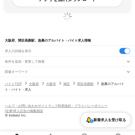
大阪府、関目高殿駅、急募のアルバイト・バイト求人情報
求人の詳細を表示
条件を追加・変更して検索
市区町村を追加・変更
関連キーワード
完全在宅ワーク 全国
シール貼り 在宅
現在地周辺
ガチャガチャ
犬カフェ
大阪府
駅を追加・変更
バイトTOP
大阪府
大阪市
旭区
関目高殿駅
急募のアルバイ
大阪府
すべて
ト・バイト・求人
大阪市
すべて
職種を追加・変更
JR京都線
都島区
福島区
此花区
西区
港区
大正区
天王寺区
浪速区
西淀川区
東淀川区
東成区
島本駅
高槻駅
摂津富田駅
JR総持寺駅
茨木駅
千里丘駅
岸辺駅
吹田駅
東淀川駅
飲食・フードサービス
生野区
旭区
城東区
阿倍野区
住吉区
東住吉区
西成区
淀川区
鶴見区
住之江区
特徴を追加・変更
新大阪駅
大阪駅
飲食・フードサービス
平野区
北区
中央区
すべて
ヘルプ・お問い合わせ
サイトマップ
利用規約・プライバシーポリシー
ホールスタッフ
キッチンスタッフ
皿洗い・洗い場
精肉・鮮魚加工
給食調理
人気
[企業]求人広告の掲載相談
JR神戸線(大阪～神戸)
堺市
すべて
雇用形態を追加・変更
パン屋（ベーカリー）
フードカウンター販売員
バー（BAR）・バーテンダー
日払いOK
高校生歓迎
学生歓迎
深夜の仕事
髪型・髪色自由
ひげOK
ネイルOK
大阪駅
塚本駅
堺区
中区
東区
西区
南区
北区
美原区
飲食店補助（開店・閉店準備）
飲食店（店長・マネージャー）
新着求人を受け取る
ピアスOK
アルバイト・パート
履歴書不要
オープニングスタッフ
留学生・外国人活躍中
都道府県を変更
営業・販売
大和路線
岸和田市
豊中市
池田市
吹田市
泉大津市
高槻市
貝塚市
守口市
枚方市
茨木市
勤務期間
正社員
河内堅上駅
高井田駅
柏原駅
志紀駅
八尾駅
久宝寺駅
加美駅
平野駅
東部市場前駅
営業・販売
すべて
八尾市
泉佐野市
富田林市
寝屋川市
河内長野市
松原市
大東市
和泉市
箕面市
短期
契約社員
単発・1日OK
長期
期間限定（春夏冬休み等）
天王寺駅
新今宮駅
今宮駅
ＪＲ難波駅
営業
テレフォンアポインター（テレアポ）
ルートセールス
コンビニ