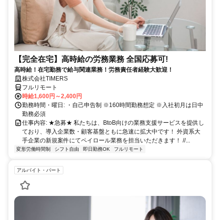
【完全在宅】高時給の労務業務 全国応募可!
高時給！在宅勤務で給与関連業務！労務責任者経験大歓迎！
株式会社TIMERS
フルリモート
時給1,600円～2,400円
勤務時間・曜日: ・自己申告制 ※160時間勤務想定 ※入社初月は日中
勤務必須
仕事内容: ★急募★ 私たちは、BtoB向けの業務支援サービスを提供し
ており、導入企業数・顧客基盤ともに急速に拡大中です！ 外資系大
手企業の新規案件にてペイロール業務を担当いただきます！ //...
変形労働時間制
シフト自由
即日勤務OK
フルリモート
アルバイト・パート