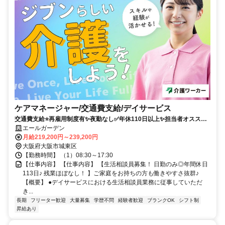
ケアマネージャー/交通費支給/デイサービス
交通費支給⭐️再雇用制度有✨夜勤なし✅️年休110日以上✨担当者オススメ
⭕️残業なし✨経験者優遇❗️週休2日
エールガーデン
月給219,200円～239,200円
大阪府大阪市城東区
【勤務時間】 （1）08:30～17:30
【仕事内容】 【仕事内容】 【生活相談員募集！ 日勤のみ◎年間休日
113日♪ 残業ほぼなし！ 】ご家庭をお持ちの方も働きやすさ抜群♪
【概要】 ●デイサービスにおける生活相談員業務に従事していただ
き...
長期
フリーター歓迎
大量募集
学歴不問
経験者歓迎
ブランクOK
シフト制
昇給あり