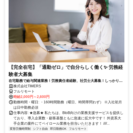
【完全在宅】「通勤ゼロ」で自分らしく働く✨ 労務経
験者大募集
在宅勤務で給与関連業務！労務責任者経験、社労士大募集！しっかり稼
ぎたい方、注目！
株式会社TIMERS
フルリモート
時給2,000円～2,600円
勤務時間・曜日: ・160時間勤務（曜日、時間帯問わず） ※入社初月
は日中勤務必須
仕事内容: ★急募★ 私たちは、BtoB向けの業務支援サービスを提供し
ており、導入企業数・顧客基盤ともに急速に拡大中です！ 外資系大
手企業の案件にてペイロール業務を担当いただきます！ ////...
変形労働時間制
シフト自由
即日勤務OK
フルリモート