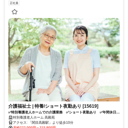
正社員
介護福祉士 | 特養/ショート夜勤あり [15619]
✅特別養護老人ホームでの介護業務 ✅ショート夜勤あり ✅年間休日
107日 ✅車通勤可 ✅住宅手当あり ✅2017年に新築移転した、シッ
特別養護老人ホーム 高殿苑
クでオシャレな内装の施設です！ ✅応募条件：介護系資格をお持ちの
アクセス: 「関目高殿駅」より徒歩10分
方
月給233,000円～315,900円