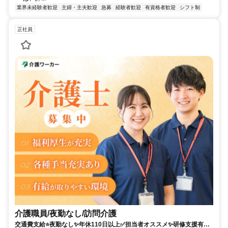
業界未経験者歓迎
主婦・主夫歓迎
急募
経験者歓迎
有資格者歓迎
シフト制
正社員
介護職員/夜勤なし/訪問介護
交通費支給⭐️夜勤なし✨年休110日以上✅️担当者オススメ✨研修支援有⭕️