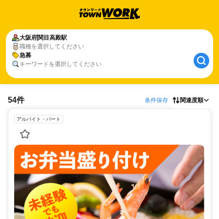
大阪府
関目高殿駅
職種を選択してください
急募
キーワードを選択してください
54件
条件保存
関連度順
アルバイト・パート