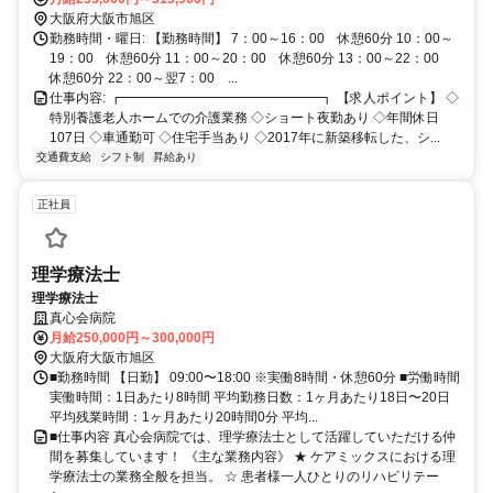
大阪府大阪市旭区
勤務時間・曜日: 【勤務時間】 7：00～16：00 休憩60分 10：00～
19：00 休憩60分 11：00～20：00 休憩60分 13：00～22：00
休憩60分 22：00～翌7：00 ...
仕事内容: ┏━━━━━━━━━━━━━━━┓ 【求人ポイント】 ◇
特別養護老人ホームでの介護業務 ◇ショート夜勤あり ◇年間休日
107日 ◇車通勤可 ◇住宅手当あり ◇2017年に新築移転した、シ...
交通費支給
シフト制
昇給あり
正社員
理学療法士
理学療法士
真心会病院
月給250,000円～300,000円
大阪府大阪市旭区
■勤務時間 【日勤】 09:00〜18:00 ※実働8時間・休憩60分 ■労働時間
実働時間：1日あたり8時間 平均勤務日数：1ヶ月あたり18日〜20日
平均残業時間：1ヶ月あたり20時間0分 平均...
■仕事内容 真心会病院では、理学療法士として活躍していただける仲
間を募集しています！ 《主な業務内容》 ★ ケアミックスにおける理
学療法士の業務全般を担当。 ☆ 患者様一人ひとりのリハビリテー