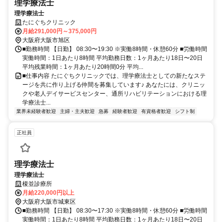
理学療法士
理学療法士
たにぐちクリニック
月給291,000円～375,000円
大阪府大阪市旭区
■勤務時間 【日勤】 08:30〜19:30 ※実働8時間・休憩60分 ■労働時間
実働時間：1日あたり8時間 平均勤務日数：1ヶ月あたり18日〜20日
平均残業時間：1ヶ月あたり20時間0分 平均...
■仕事内容 たにぐちクリニックでは、理学療法士としての新たなステ
ージを共に作り上げる仲間を募集しています♪ あなたには、クリニッ
クや老人デイサービスセンター、通所リハビリテーションにおける理
学療法士...
業界未経験者歓迎
主婦・主夫歓迎
急募
経験者歓迎
有資格者歓迎
シフト制
正社員
理学療法士
理学療法士
榎並診療所
月給220,000円以上
大阪府大阪市城東区
■勤務時間 【日勤】 08:30〜17:30 ※実働8時間・休憩60分 ■労働時間
実働時間：1日あたり8時間 平均勤務日数：1ヶ月あたり18日〜20日