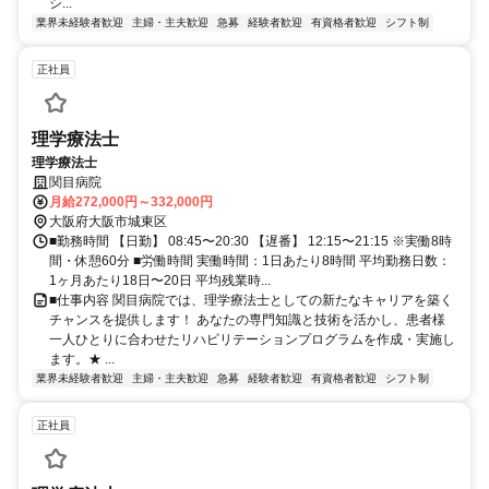
シ...
業界未経験者歓迎
主婦・主夫歓迎
急募
経験者歓迎
有資格者歓迎
シフト制
正社員
理学療法士
理学療法士
関目病院
月給272,000円～332,000円
大阪府大阪市城東区
■勤務時間 【日勤】 08:45〜20:30 【遅番】 12:15〜21:15 ※実働8時
間・休憩60分 ■労働時間 実働時間：1日あたり8時間 平均勤務日数：
1ヶ月あたり18日〜20日 平均残業時...
■仕事内容 関目病院では、理学療法士としての新たなキャリアを築く
チャンスを提供します！ あなたの専門知識と技術を活かし、患者様
一人ひとりに合わせたリハビリテーションプログラムを作成・実施し
ます。★ ...
業界未経験者歓迎
主婦・主夫歓迎
急募
経験者歓迎
有資格者歓迎
シフト制
正社員