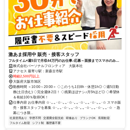
激あま採用中 販売・接客スタッフ
フルタイム×週5日で月収44万円のお仕事♪応募～面接までスマホのみで
完結！履歴書不要◎
株式会社パーソナルフロンティア 大阪本社
アクセス 最寄り駅：新森古市駅
時給2,500円以上
大阪府大阪市旭区
勤務時間 ＜10:00～20:00＞ ◇このうち1日8h・休憩1h◎ ◇週5日勤
務(土日含む) ◇完全週休2日！ ◇残業ほぼナシ♪月5hほど◎ ◇希望休
＆有給100％取得OK！
仕事内容 お仕事内容 ☆･｡.｡･☆･｡.｡･☆･｡.｡･☆･｡.｡･☆･｡.｡･☆ スマホ販
売・接客スタッフを募集 ☆･｡.｡･☆･｡.｡･☆･｡.｡･☆･｡.｡･☆･｡.｡･☆ ・急
募につき限...
社員登用あり
学歴不問
交通費全額支給
研修あり
ブランクOK
長期歓迎
フルタイム歓迎
シフト制
履歴書不要