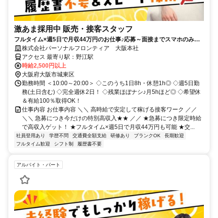
激あま採用中 販売・接客スタッフ
フルタイム×週5日で月収44万円のお仕事♪応募～面接までスマホのみで
完結！履歴書不要◎
株式会社パーソナルフロンティア 大阪本社
アクセス 最寄り駅：野江駅
時給2,500円以上
大阪府大阪市城東区
勤務時間 ＜10:00～20:00＞ ◇このうち1日8h・休憩1h◎ ◇週5日勤
務(土日含む) ◇完全週休2日！ ◇残業ほぼナシ♪月5hほど◎ ◇希望休
＆有給100％取得OK！
仕事内容 お仕事内容 ＼＼ 高時給で安定して稼げる接客ワーク ／／
＼＼ 急募につき今だけの特別高収入★★ ／／ ★急募につき限定時給
で高収入ゲット！ ★フルタイム×週5日で月収44万円も可能 ★交...
社員登用あり
学歴不問
交通費全額支給
研修あり
ブランクOK
長期歓迎
フルタイム歓迎
シフト制
履歴書不要
アルバイト・パート