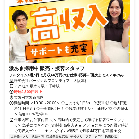
激あま採用中 販売・接客スタッフ
フルタイム×週5日で月収44万円のお仕事♪応募～面接までスマホのみで
完結！履歴書不要◎
株式会社パーソナルフロンティア 大阪本社
アクセス 最寄り駅：千林駅
時給2,500円以上
大阪府大阪市旭区
勤務時間 ＜10:00～20:00＞ ◇このうち1日8h・休憩1h◎ ◇週5日勤
務(土日含む) ◇完全週休2日！ ◇残業ほぼナシ♪月5hほど◎ ◇希望休
＆有給100％取得OK！
仕事内容 お仕事内容 ＼＼ 高時給で安定して稼げる接客ワーク ／／
＼＼ 急募につき今だけの特別高収入★★ ／／ ★急募につき限定時給
で高収入ゲット！ ★フルタイム×週5日で月収44万円も可能 ★交...
社員登用あり
学歴不問
交通費全額支給
研修あり
ブランクOK
長期歓迎