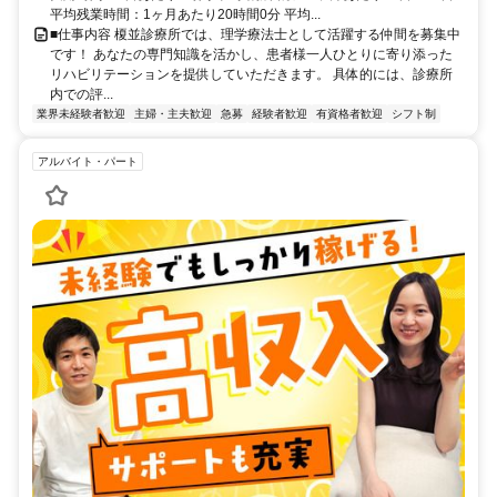
平均残業時間：1ヶ月あたり20時間0分 平均...
■仕事内容 榎並診療所では、理学療法士として活躍する仲間を募集中
です！ あなたの専門知識を活かし、患者様一人ひとりに寄り添った
リハビリテーションを提供していただきます。 具体的には、診療所
内での評...
業界未経験者歓迎
主婦・主夫歓迎
急募
経験者歓迎
有資格者歓迎
シフト制
アルバイト・パート