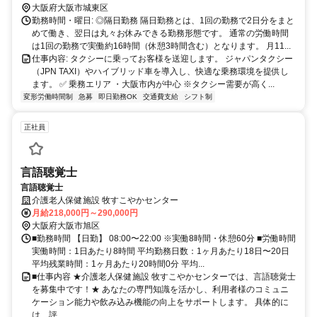
大阪府大阪市城東区
勤務時間・曜日: ◎隔日勤務 隔日勤務とは、1回の勤務で2日分をまと
めて働き、翌日は丸々お休みできる勤務形態です。 通常の労働時間
は1回の勤務で実働約16時間（休憩3時間含む）となります。 月11...
仕事内容: タクシーに乗ってお客様を送迎します。 ジャパンタクシー
（JPN TAXI）やハイブリッド車を導入し、快適な乗務環境を提供し
ます。 ✅ 乗務エリア ・大阪市内が中心 ※タクシー需要が高く...
変形労働時間制
急募
即日勤務OK
交通費支給
シフト制
正社員
言語聴覚士
言語聴覚士
介護老人保健施設 牧すこやかセンター
月給218,000円～290,000円
大阪府大阪市旭区
■勤務時間 【日勤】 08:00〜22:00 ※実働8時間・休憩60分 ■労働時間
実働時間：1日あたり8時間 平均勤務日数：1ヶ月あたり18日〜20日
平均残業時間：1ヶ月あたり20時間0分 平均...
■仕事内容 ★介護老人保健施設 牧すこやかセンターでは、言語聴覚士
を募集中です！★ あなたの専門知識を活かし、利用者様のコミュニ
ケーション能力や飲み込み機能の向上をサポートします。 具体的に
は、評...