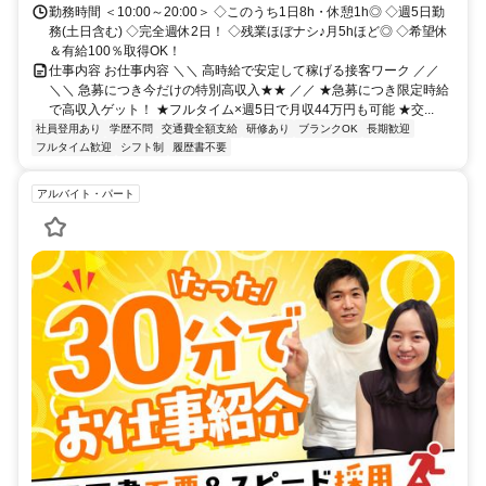
勤務時間 ＜10:00～20:00＞ ◇このうち1日8h・休憩1h◎ ◇週5日勤
務(土日含む) ◇完全週休2日！ ◇残業ほぼナシ♪月5hほど◎ ◇希望休
＆有給100％取得OK！
仕事内容 お仕事内容 ＼＼ 高時給で安定して稼げる接客ワーク ／／
＼＼ 急募につき今だけの特別高収入★★ ／／ ★急募につき限定時給
で高収入ゲット！ ★フルタイム×週5日で月収44万円も可能 ★交...
社員登用あり
学歴不問
交通費全額支給
研修あり
ブランクOK
長期歓迎
フルタイム歓迎
シフト制
履歴書不要
アルバイト・パート