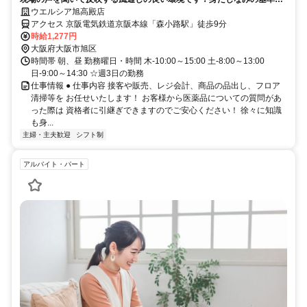
大幅に緩和しました！
ウエルシア旭高殿店
アクセス 京阪電気鉄道京阪本線「森小路駅」徒歩9分
時給1,277円
大阪府大阪市旭区
時間帯 朝、昼 勤務曜日・時間 木-10:00～15:00 土-8:00～13:00
日-9:00～14:30 ☆週3日の勤務
仕事情報 ● 仕事内容 接客や販売、レジ会計、商品の品出し、フロア
清掃等を お任せいたします！ お客様から医薬品についての質問があ
った際は 資格者に引継ぎできますのでご安心ください！ 徐々に知識
も身...
主婦・主夫歓迎
シフト制
アルバイト・パート