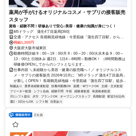
薬局が手がけるオリジナルコスメ・サプリの接客販売
スタッフ
資格・経験不問！研修ありで安心♪美容・健康の知識が身につく！
M5ドラッグ 蒲生4丁目薬局[360]
交通・アクセス 長堀鶴見緑地線・今里筋線「蒲生四丁目駅」から徒
歩30秒
時給1,300円
大阪府大阪市城東区
勤務時間詳細 9：00～19：00/月 9：00～20：00/火水木金 9：00～
13：00/土 日祝休み 週2日、1日4～8時間～勤務OK！ （8時間勤務は
研修後OPENしてからのシフトとなります...
仕事内容 ＼未経験から美容・健康の販売職へ！／ オリジナルコス
メ・サプリの接客販売 2026年10月に「M5ドラッグ 蒲生4丁目薬局」
が新しくOPEN！ 長堀鶴見緑地線・今里筋線「蒲生四丁目駅」徒歩...
制服あり
業界未経験者歓迎
扶養内勤務OK
副業・WワークOK
主婦・主夫歓迎
フリーター歓迎
シフト自由
経験不問
午前
経験者歓迎
有資格者歓迎
月1シフト提出
夕方
ブランクOK
オープニングスタッフ
長期歓迎
駅近5分以内
週2・3日からOK
シフト制
社割あり
正社員