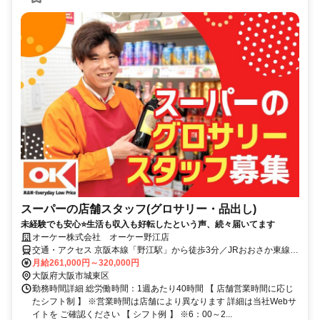
スーパーの店舗スタッフ(グロサリー・品出し)
未経験でも安心⭐生活も収入も好転したという声、続々届いてます
オーケー株式会社 オーケー野江店
交通・アクセス 京阪本線「野江駅」から徒歩3分／JRおおさか東線
「JR野江駅」から徒歩5分
月給261,000円～320,000円
大阪府大阪市城東区
勤務時間詳細 総労働時間：1週あたり40時間 【 店舗営業時間に応じ
たシフト制 】 ※営業時間は店舗により異なります 詳細は当社Webサ
イトを ご確認ください 【 シフト例 】 ※6：00～2...