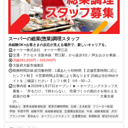
スーパーの総菜(惣菜)調理スタッフ
未経験OK⭐お客さまの反応が見える場所で、新しいキャリアを。
オーケー株式会社 オーケー野江店
交通・アクセス 京阪本線「野江駅」から徒歩3分／JRおおさか東線
「JR野江駅」から徒歩5分
月給261,000円～320,000円
大阪府大阪市城東区
勤務時間詳細 総労働時間：1週あたり40時間 【 店舗営業時間に応じ
たシフト制 】 ※営業時間は店舗により異なります 詳細は当社Webサ
イトを ご確認ください 【 シフト例 】 ※6：00～2...
仕事内容 ★2026年1月27日オープン！★ ＜オープニングスタッフ大
募集＞ 「作るだけ」で終わらない。 売場づくりの面白さを味わえる
総菜の仕事 ￣￣￣￣￣￣￣￣￣￣￣￣￣￣￣￣￣￣￣￣ 大量生産
の...
制服あり
業界未経験者歓迎
変形労働時間制
主婦・主夫歓迎
フリーター歓迎
早朝
学歴不問
経験不問
未経験者歓迎
交通費全額支給
午前
経験者歓迎
夕方
ブランクOK
育休あり
オープニングスタッフ
交通費支給
長期歓迎
駅近5分以内