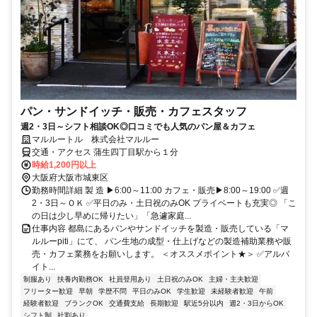
パン・サンドイッチ・販売・カフェスタッフ
週2・3日～シフト相談OK◎口コミでも人気のパン屋＆カフェ
マルルートル 株式会社マルルー
交通・アクセス 蒲生四丁目駅から１分
時給1,200円以上
大阪府大阪市城東区
勤務時間詳細 製 造 ▶6:00～11:00 カフェ・販売▶8:00～19:00 ✅週
2・3日～ＯＫ ✅平日のみ・土日祝のみOK プライベートも充実◎ 「こ
の日は少し早めに帰りたい」「急遽家庭...
仕事内容 都島にあるパンやサンドイッチを製造・販売している「マ
ルルーpiti」にて、 パン生地の成型・仕上げなどの製造補助業務や販
売・カフェ業務をお願いします。 ＜オススメポイント★＞ ✅アルバ
イト...
制服あり
扶養内勤務OK
社員登用あり
土日祝のみOK
主婦・主夫歓迎
フリーター歓迎
早朝
学歴不問
平日のみOK
学生歓迎
未経験者歓迎
午前
経験者歓迎
ブランクOK
交通費支給
長期歓迎
駅近5分以内
週2・3日からOK
シフト制
社割あり