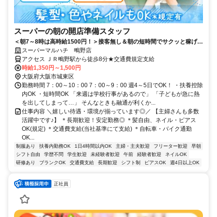
スーパーの朝の開店準備スタッフ
＜朝7～8時は高時給1500円！＞接客無し＆朝の短時間でサクッと稼げる
♪未経験歓迎！
スーパーマルハチ 鴫野店
アクセス ＪＲ鴫野駅から徒歩8分★交通費規定支給
時給1,350円～1,500円
大阪府大阪市城東区
勤務時間 7：00～10：00 7：00～9：00 週4～5日でOK！ ・扶養控除
内OK ・短時間OK 「来週は学校行事があるので」 「子どもが急に熱
を出してしまって…」 そんなときも融通が利くか...
仕事内容 ＼嬉しい待遇・環境が揃っています◎／ 【主婦さんも多数
活躍中です♪】 ＊長期歓迎！安定勤務◎ ＊髪自由、ネイル・ピアス
OK(規定) ＊交通費支給(当社基準にて支給) ＊自転車・バイク通勤
OK...
制服あり
扶養内勤務OK
1日4時間以内OK
主婦・主夫歓迎
フリーター歓迎
早朝
シフト自由
学歴不問
学生歓迎
未経験者歓迎
午前
経験者歓迎
ネイルOK
研修あり
ブランクOK
交通費支給
長期歓迎
シフト制
ピアスOK
週4日以上OK
正社員