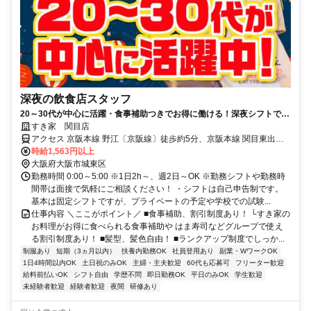
深夜の飲食店スタッフ
20～30代が中心に活躍・食事補助つきでお得に働ける！深夜シフトで稼
ぎませんか◎
すき家 関目店
アクセス 京阪本線 野江〔京阪線〕徒歩約5分、京阪本線 関目東出口
徒歩約7分、OsakaMetro今里筋線 関目成育1番口徒歩約7分 野江駅徒
時給1,563円以上
歩4分、1号線沿い
大阪府大阪市城東区
勤務時間 0:00～5:00 ※1日2h～、週2日～OK ※勤務シフトや勤務時
間帯は面接で気軽にご相談ください！ ・シフトは自己申告制です。
基本は固定シフトですが、プライベートの予定や学校での試験...
仕事内容 ＼ここがポイント／ ■食事補助、割引制度あり！ └すき家の
お料理がお得に食べられる食事補助や はま寿司などグループで使え
る割引制度あり！ ■髪型、髪色自由！ ■ランクアップ制度でしっか...
制服あり
短期（3ヵ月以内）
扶養内勤務OK
社員登用あり
副業・WワークOK
1日4時間以内OK
土日祝のみOK
主婦・主夫歓迎
60代も応募可
フリーター歓迎
給料前払いOK
シフト自由
学歴不問
即日勤務OK
平日のみOK
学生歓迎
未経験者歓迎
経験者歓迎
夜間
研修あり