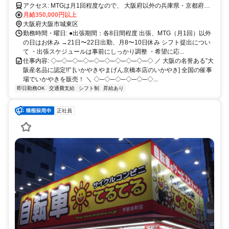
アクセス: MTGは月1回程度なので、 大阪府以外の兵庫県・京都府の
方でも勤務可能◎
月給350,000円以上
大阪府大阪市城東区
勤務時間・曜日: ●出張期間：各8日間程度 出張、MTG（月1回）以外
の日はお休み →21日〜22日出勤、月8〜10日休み シフト提出につい
て ・出張スケジュールは事前にしっかり調整 ・希望に応...
仕事内容: ◇─◇─◇─◇─◇─◇─◇─◇─◇─◇ ／ 大阪の名誉ある”大
阪産名品に認定!!” [いかやきやまげん京橋本店のいかやき] 全国の催事
場でいかやきを販売！ ＼ ◇─◇─◇─◇─◇─◇...
即日勤務OK
交通費支給
シフト制
昇給あり
正社員