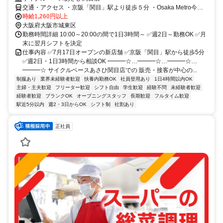
交通・アクセス ・京阪「関目」駅より徒歩５分 ・Osaka Metro今里
筋線「関目成育」駅より徒歩５分 ・Osaka Metro谷町線「関目高殿」
時給1,260円以上
駅より徒歩5分
大阪府大阪市城東区
勤務時間詳細 10:00～20:00の間で1日3時間～ ✅週2日～勤務OK ✅月
末に翌月シフトを決定
仕事内容 ✅7月17日オープンの新店舗 ✅京阪「関目」駅から徒歩5分
✅週2日・1日3時間から相談OK ━━━☆…━━━☆…━━━☆…
━━━☆ サイクルベースあさひ関目店での 販売・接客が中心の...
制服あり
業界未経験者歓迎
扶養内勤務OK
社員登用あり
1日4時間以内OK
主婦・主夫歓迎
フリーター歓迎
シフト自由
学生歓迎
経験不問
未経験者歓迎
経験者歓迎
ブランクOK
オープニングスタッフ
長期歓迎
フルタイム歓迎
駅近5分以内
週2・3日からOK
シフト制
社割あり
正社員