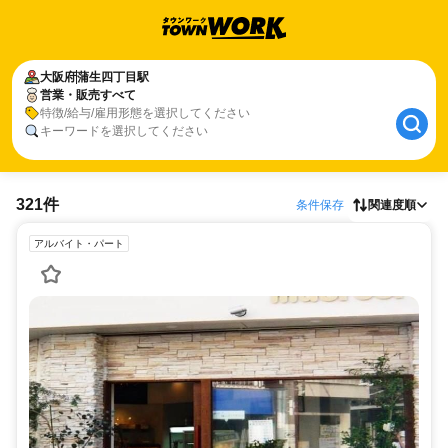
大阪府
蒲生四丁目駅
営業・販売すべて
特徴/給与/雇用形態を選択してください
キーワードを選択してください
321件
条件保存
関連度順
アルバイト・パート