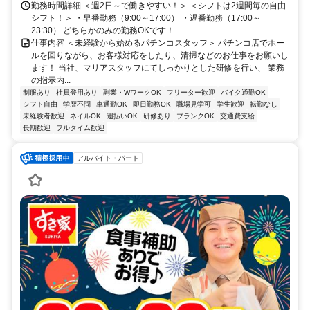
勤務時間詳細 ＜週2日～で働きやすい！＞ ＜シフトは2週間毎の自由
シフト！＞ ・早番勤務（9:00～17:00） ・遅番勤務（17:00～
23:30） どちらかのみの勤務OKです！
仕事内容 ＜未経験から始めるパチンコスタッフ＞ パチンコ店でホー
ルを回りながら、お客様対応をしたり、清掃などのお仕事をお願いし
ます！ 当社、マリアスタッフにてしっかりとした研修を行い、 業務
の指示内...
制服あり
社員登用あり
副業・WワークOK
フリーター歓迎
バイク通勤OK
シフト自由
学歴不問
車通勤OK
即日勤務OK
職場見学可
学生歓迎
転勤なし
未経験者歓迎
ネイルOK
週払いOK
研修あり
ブランクOK
交通費支給
長期歓迎
フルタイム歓迎
アルバイト・パート