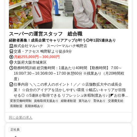
スーパーの運営スタッフ 総合職
経験者募集！成長企業でキャリアアップが叶う◎年1回5連休あり
株式会社マルハチ スーパーマルハチ鴫野店
交通・アクセス 鴫野駅より徒歩9分
月給255,000円～300,000円
大阪府大阪市城東区
勤務時間詳細 総労働時間：1週あたり40時間 【勤務時間】 7:00～
16:00/7:30～16:30/8:00～17:00 休憩60分 ※残業あり（月20時間程
度）
仕事内容 ＼＼この求人のポイント！／／ ☆店舗数拡大中の成長企
業！ ☆自分のアイデアを活かしやすい環境 ☆幅広いキャリアが目指
せる◎ ☆5連休が取得できる リフレッシュ休暇制度あり♪ ||◤お仕事...
変形労働時間制
資格取得支援あり
経験者歓迎
賞与あり
育休あり
交通費支給
長期歓迎
長期休暇あり
同じ企業の求人
正社員