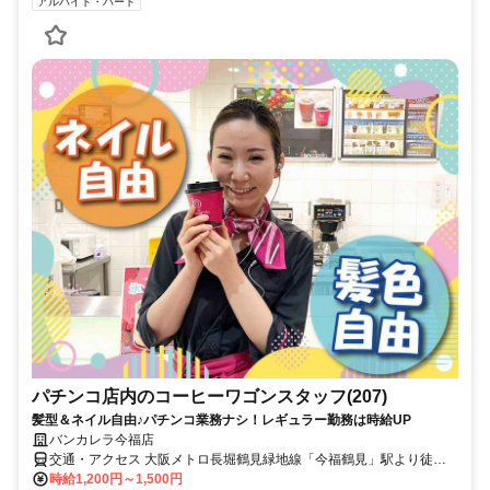
アルバイト・パート
パチンコ店内のコーヒーワゴンスタッフ(207)
髪型＆ネイル自由♪パチンコ業務ナシ！レギュラー勤務は時給UP
バンカレラ今福店
交通・アクセス 大阪メトロ長堀鶴見緑地線「今福鶴見」駅より徒歩4
分
時給1,200円～1,500円