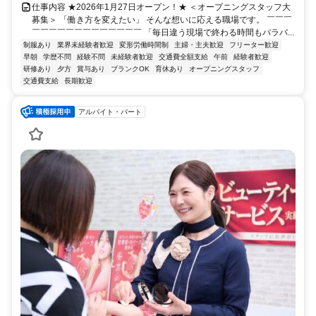
仕事内容 ★2026年1月27日オープン！★ ＜オープニングスタッフ大
募集＞ 「働き方を変えたい」 そんな想いに応える職場です。 ￣￣￣
￣￣￣￣￣￣￣￣￣￣￣￣￣ 「毎日違う現場で終わる時間もバラバ...
制服あり
業界未経験者歓迎
変形労働時間制
主婦・主夫歓迎
フリーター歓迎
早朝
学歴不問
経験不問
未経験者歓迎
交通費全額支給
午前
経験者歓迎
研修あり
夕方
賞与あり
ブランクOK
育休あり
オープニングスタッフ
交通費支給
長期歓迎
アルバイト・パート