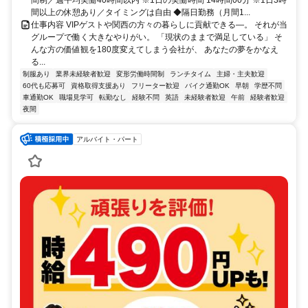
間以上の休憩あり／タイミングは自由 ◆隔日勤務（月間1...
仕事内容 VIPゲストや関西の方々の暮らしに貢献できる―。 それが当
グループで働く大きなやりがい。 「現状のままで満足している」 そ
んな方の価値観を180度変えてしまう会社が、 あなたの夢をかなえ
る...
制服あり
業界未経験者歓迎
変形労働時間制
ランチタイム
主婦・主夫歓迎
60代も応募可
資格取得支援あり
フリーター歓迎
バイク通勤OK
早朝
学歴不問
車通勤OK
職場見学可
転勤なし
経験不問
英語
未経験者歓迎
午前
経験者歓迎
夜間
アルバイト・パート