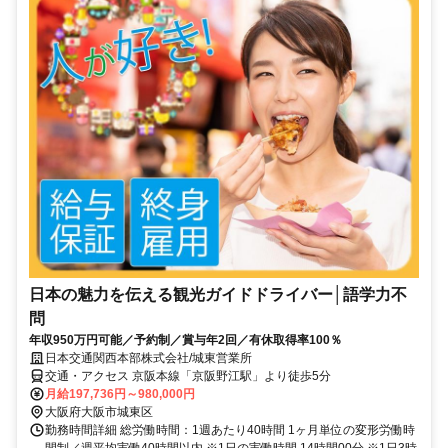
日本の魅力を伝える観光ガイドドライバー│語学力不
問
年収950万円可能／予約制／賞与年2回／有休取得率100％
日本交通関西本部株式会社/城東営業所
交通・アクセス 京阪本線「京阪野江駅」より徒歩5分
月給197,736円～980,000円
大阪府大阪市城東区
勤務時間詳細 総労働時間：1週あたり40時間 1ヶ月単位の変形労働時
間制／週平均実働40時間以内 ※1日の実働時間 14時間00分 ※1日3時