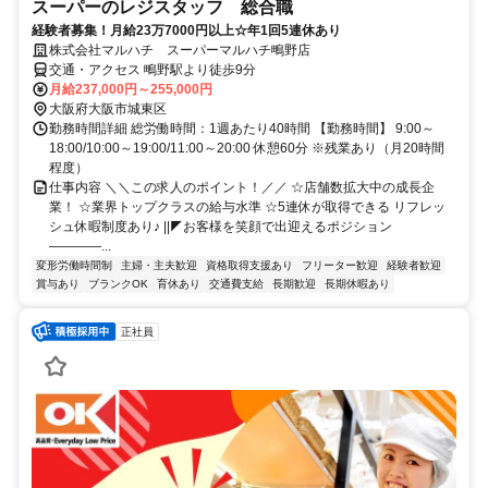
スーパーのレジスタッフ 総合職
経験者募集！月給23万7000円以上☆年1回5連休あり
株式会社マルハチ スーパーマルハチ鴫野店
交通・アクセス 鴫野駅より徒歩9分
月給237,000円～255,000円
大阪府大阪市城東区
勤務時間詳細 総労働時間：1週あたり40時間 【勤務時間】 9:00～
18:00/10:00～19:00/11:00～20:00 休憩60分 ※残業あり（月20時間
程度）
仕事内容 ＼＼この求人のポイント！／／ ☆店舗数拡大中の成長企
業！ ☆業界トップクラスの給与水準 ☆5連休が取得できる リフレッ
シュ休暇制度あり♪ ||◤お客様を笑顔で出迎えるポジション
――――...
変形労働時間制
主婦・主夫歓迎
資格取得支援あり
フリーター歓迎
経験者歓迎
賞与あり
ブランクOK
育休あり
交通費支給
長期歓迎
長期休暇あり
正社員