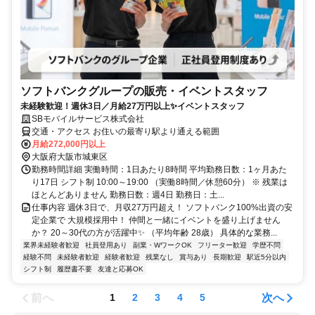
ソフトバンクグループの販売・イベントスタッフ
未経験歓迎！週休3日／月給27万円以上✨イベントスタッフ
SBモバイルサービス株式会社
交通・アクセス お住いの最寄り駅より通える範囲
月給272,000円以上
大阪府大阪市城東区
勤務時間詳細 実働時間：1日あたり8時間 平均勤務日数：1ヶ月あた
り17日 シフト制 10:00～19:00 （実働8時間／休憩60分） ※ 残業は
ほとんどありません 勤務日数：週4日 勤務日：土...
仕事内容 週休3日で、月収27万円超え！ ソフトバンク100%出資の安
定企業で 大規模採用中！ 仲間と一緒にイベントを盛り上げません
か？ 20～30代の方が活躍中✨ （平均年齢 28歳） 具体的な業務...
業界未経験者歓迎
社員登用あり
副業・WワークOK
フリーター歓迎
学歴不問
経験不問
未経験者歓迎
経験者歓迎
残業なし
賞与あり
長期歓迎
駅近5分以内
シフト制
履歴書不要
友達と応募OK
前へ
次へ
1
2
3
4
5