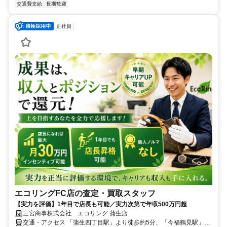
交通費支給
長期歓迎
正社員
エコリングFC店の査定・買取スタッフ
【実力を評価】1年目で店長も可能／実力次第で年収500万円超
三宮商事株式会社 エコリング 蒲生店
交通・アクセス 「蒲生四丁目駅」より徒歩約5分、「今福鶴見駅」か