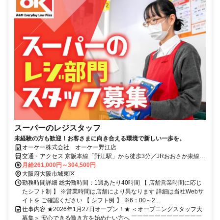
スーパーのレジスタッフ
未経験の方も歓迎！お客さまに向き合える環境で新しい一歩を。
オーケー株式会社 オーケー野江店
交通・アクセス 京阪本線「野江駅」から徒歩3分／JRおおさか東線
「JR野江駅」から徒歩5分
月給261,000円～304,500円
大阪府大阪市城東区
勤務時間詳細 総労働時間：1週あたり40時間 【 店舗営業時間に応じ
たシフト制 】 ※営業時間は店舗により異なります 詳細は当社Webサ
イトを ご確認ください 【 シフト例 】 ※6：00～2...
仕事内容 ★2026年1月27日オープン！★ ＜オープニングスタッフ大
募集＞ 安心できる働き方を始めたい方へ ￣￣￣￣￣￣￣￣￣￣￣￣