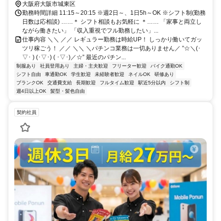
大阪府大阪市城東区
勤務時間詳細 11:15～20:15 ※週2日～、1日5h～OK ※シフト制(勤務
日数は応相談) ……＊ シフト相談もお気軽に ＊…… 「家事と両立し
ながら働きたい」 「収入重視でフル勤務したい」...
仕事内容 ＼＼ ／／ レギュラー勤務は時給UP！ しっかり働いてガッ
ツリ稼ごう！ ／／ ＼＼ ＼パチンコ業務は一切ありません／ ”☆＼(･
▽･ ) (･▽･) ( ･▽･)／☆” 最近のパチン...
制服あり
社員登用あり
主婦・主夫歓迎
フリーター歓迎
バイク通勤OK
シフト自由
車通勤OK
学生歓迎
未経験者歓迎
ネイルOK
研修あり
ブランクOK
交通費支給
長期歓迎
フルタイム歓迎
駅近5分以内
シフト制
週4日以上OK
髪型・髪色自由
契約社員