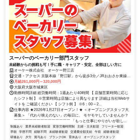
スーパーのベーカリー部門スタッフ
未経験からの挑戦も可！手に職・キャリア・安定、全部ほしい方に
オーケー株式会社 オーケー野江店
交通・アクセス 京阪本線「野江駅」から徒歩3分／JRおおさか東線
「JR野江駅」から徒歩5分
月給261,000円～320,000円
大阪府大阪市城東区
勤務時間詳細 総労働時間：1週あたり40時間 【 店舗営業時間に応じ
たシフト制 】 ※営業時間は店舗により異なります 詳細は当社Webサ
イトを ご確認ください 【 シフト例 】 ※6：00～2...
仕事内容 ★2026年1月27日オープン！★ ＜オープニングスタッフ大
募集＞ 「代わり映えのない」の毎日に、 モヤモヤしていませんか？
￣￣￣￣￣￣￣￣￣￣￣￣￣￣￣ 「もっと仕事にやりがいが欲し...
制服あり
業界未経験者歓迎
変形労働時間制
主婦・主夫歓迎
フリーター歓迎
早朝
学歴不問
経験不問
未経験者歓迎
交通費全額支給
午前
経験者歓迎
研修あり
夕方
賞与あり
ブランクOK
育休あり
オープニングスタッフ