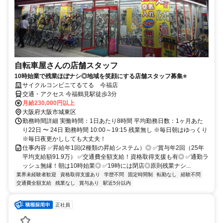
自転車屋さんの店舗スタッフ
10時始業で残業ほぼナシ◎地域を笑顔にする店舗スタッフ募集⭐
サイクルコンビニてるてる 今福店
交通・アクセス 今福鶴見駅徒歩3分
月給230,000円以上
大阪府大阪市城東区
勤務時間詳細 実働時間：1日あたり8時間 平均勤務日数：1ヶ月あた
り22日 〜 24日 勤務時間 10:00～19:15 残業無し ※毎日朝はゆっくり
※毎日夜更かししても大丈夫！
仕事内容 ✅昇給年1回(2種類の昇給システム）◎ ✅賞与年2回（25年
平均支給額91.9万） ✅交通費全額支給！資格取得支援も有◎ ✅通勤ラ
ッシュ無縁！朝は10時始業◎ ✅19時には閉店◎原則残業ナシ...
業界未経験者歓迎
資格取得支援あり
学歴不問
固定時間制
転勤なし
経験不問
交通費全額支給
残業なし
賞与あり
駅近5分以内
正社員