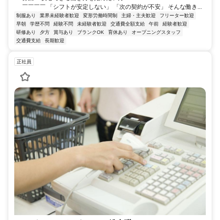
￣￣￣￣ 「シフトが安定しない」 「次の契約が不安」 そんな働き...
制服あり
業界未経験者歓迎
変形労働時間制
主婦・主夫歓迎
フリーター歓迎
早朝
学歴不問
経験不問
未経験者歓迎
交通費全額支給
午前
経験者歓迎
研修あり
夕方
賞与あり
ブランクOK
育休あり
オープニングスタッフ
交通費支給
長期歓迎
正社員