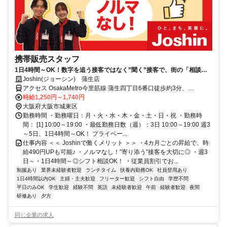
携帯販売スタッフ
1日4時間～OK！数字を追う接客ではなく”聞く”接客で、街の「相談
役」に♪お得な家電の従業員割引あり◎
Joshin(ジョーシン) 蒲生店
アクセス OsakaMetro今里筋線 蒲生四丁目6番口徒歩約3分、
OsakaMetro長堀鶴見緑地線 蒲生四丁目南改札行エレベータ口徒歩約
時給1,250円～1,740円
4分、京阪本線 野江〔京阪線〕徒歩約10分
大阪府大阪市城東区
勤務時間 ・勤務曜日：月・火・水・木・金・土・日・祝 ・勤務時
間： [1] 10:00～19:00 ・最低勤務日数（週）：3日 10:00～19:00 週3
～5日、1日4時間～OK！ プライベー...
仕事内容 ＜＜ Joshinで働くメリット ＞＞ ・4カ月ごとの昇給で、時
給490円UPも可能♪ ・ノルマなし！”寄り添う”接客を大切に◎ ・週3
日～・1日4時間～◎シフト相談OK！ ・従業員割引でお...
制服あり
業界未経験者歓迎
ランチタイム
扶養内勤務OK
社員登用あり
1日4時間以内OK
主婦・主夫歓迎
フリーター歓迎
シフト自由
学歴不問
平日のみOK
学生歓迎
経験不問
英語
未経験者歓迎
午前
経験者歓迎
夜間
研修あり
夕方
同じ企業の求人