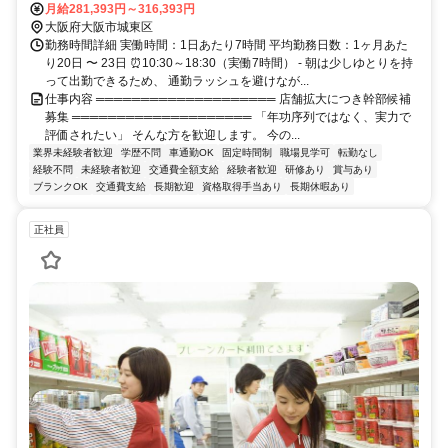
ら徒歩約10分、「野江駅」から徒歩約13分
月給281,393円～316,393円
大阪府大阪市城東区
勤務時間詳細 実働時間：1日あたり7時間 平均勤務日数：1ヶ月あた
り20日 〜 23日 ⏰10:30～18:30（実働7時間） - 朝は少しゆとりを持
って出勤できるため、 通勤ラッシュを避けなが...
仕事内容 ════════════════════ 店舗拡大につき幹部候補
募集 ════════════════════ 「年功序列ではなく、実力で
評価されたい」 そんな方を歓迎します。 今の...
業界未経験者歓迎
学歴不問
車通勤OK
固定時間制
職場見学可
転勤なし
経験不問
未経験者歓迎
交通費全額支給
経験者歓迎
研修あり
賞与あり
ブランクOK
交通費支給
長期歓迎
資格取得手当あり
長期休暇あり
正社員