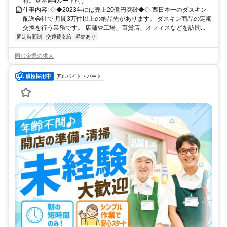
有。基本週4ルート時）
仕事内容: ◇◆2023年には売上20億円突破◆◇ 西日本一のダスキン
配送会社で 月間3万件以上の納品先があります。 ダスキン商品の定期
交換を行う業務です。 店舗や工場、百貨店、オフィスなどを訪問...
固定時間制
交通費支給
昇給あり
同じ企業の求人
アルバイト・パート