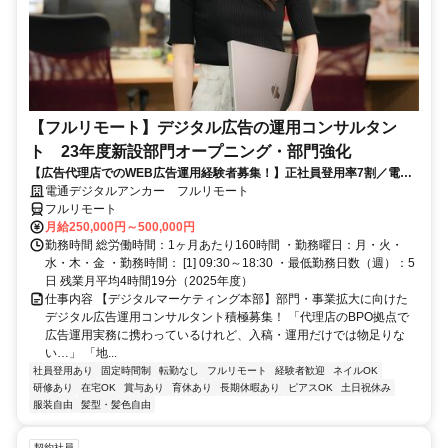
【フルリモート】デジタル広告の運用コンサルタン
ト 23年度新設部門オープニング・部門強化
【広告代理店でのWEB広告運用経験者募集！】正社員登用率7割／電通
G／全国×完全在宅／年休126日・土日祝休み／残業月平均4時間19分
電通デジタルアンカー フルリモート
フルリモート
月給250,000円～500,000円
勤務時間 総労働時間：1ヶ月あたり160時間 ・勤務曜日：月・火・
水・木・金 ・勤務時間： [1] 09:30～18:30 ・最低勤務日数（週）：5
日 残業月平均4時間19分（2025年度）
仕事内容 【デジタルマーケティング本部】部門・事業拡大に向けた
デジタル広告運用コンサルタント積極募集！ 「代理店のBPO拠点で
広告運用実務に携わっているけれど、入稿・運用だけでは物足りな
い…」 「地...
社員登用あり
固定時間制
転勤なし
フルリモート
経験者歓迎
ネイルOK
研修あり
在宅OK
賞与あり
育休あり
長期休暇あり
ピアスOK
土日祝休み
服装自由
髪型・髪色自由
契約社員