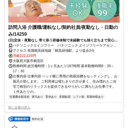
訪問入浴 介護職/運転なし/契約社員/夜勤なし・日勤の
み/14259
(日)定休・夜勤なし 寄り添う研修体制で未経験でも独り立ちまで安心サ
ポート～２０代～５０代が活躍中 子育て・親の介護などに理解のある職
パナソニックエイジフリー パナソニック エイジフリーケアセンタ
場です！～
ー鶴見緑地・訪問入浴
アクセス 長堀鶴見緑地線「鶴見緑地駅」より徒歩2分
月給222,220円
大阪府大阪市鶴見区
勤務時間 総労働時間：1ヶ月あたり167時間 基本勤務時間8：30～
17：30
仕事内容 仕事内容 ベッド横に専用の簡易浴槽をセッティングし、お
風呂介助します。 ご利用者は寝たきりの方が多く、住み慣れたご自
宅で格別のリラックスを提供できるやりがいに満ちたお仕事です。
１件あたりの...
交通費全額支給
賞与あり
育休あり
長期歓迎
シフト制
長期休暇あり
同じ企業の求人
契約社員