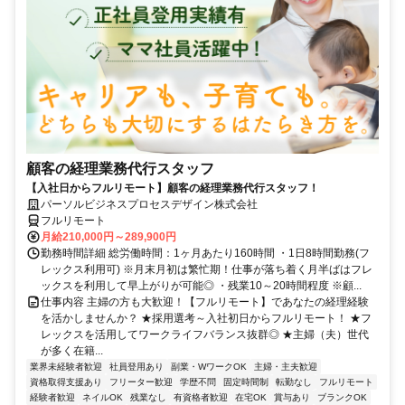
顧客の経理業務代行スタッフ
【入社日からフルリモート】顧客の経理業務代行スタッフ！
パーソルビジネスプロセスデザイン株式会社
フルリモート
月給210,000円～289,900円
勤務時間詳細 総労働時間：1ヶ月あたり160時間 ・1日8時間勤務(フ
レックス利用可) ※月末月初は繁忙期！仕事が落ち着く月半ばはフレ
ックスを利用して早上がりが可能◎ ・残業10～20時間程度 ※顧...
仕事内容 主婦の方も大歓迎！【フルリモート】であなたの経理経験
を活かしませんか？ ★採用選考～入社初日からフルリモート！ ★フ
レックスを活用してワークライフバランス抜群◎ ★主婦（夫）世代
が多く在籍...
業界未経験者歓迎
社員登用あり
副業・WワークOK
主婦・主夫歓迎
資格取得支援あり
フリーター歓迎
学歴不問
固定時間制
転勤なし
フルリモート
経験者歓迎
ネイルOK
残業なし
有資格者歓迎
在宅OK
賞与あり
ブランクOK