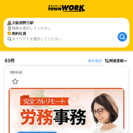
大阪府
野江駅
職種を選択してください
契約社員
キーワードを選択してください
63件
条件保存
関連度順
契約社員