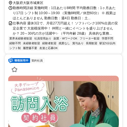
大阪府大阪市城東区
勤務時間詳細 実働時間：1日あたり8時間 平均勤務日数：1ヶ月あた
り17日 シフト制 10:00～19:00 （実働8時間／休憩60分） ※ 残業は
ほとんどありません 勤務日数：週4日 勤務日：土...
仕事内容 週休3日で、月収27万円超え！ ソフトバンク100%出資の安
定企業で 大規模採用中！ 仲間と一緒にイベントを盛り上げません
か？ 20～30代の方が活躍中✨ （平均年齢 28歳） 具体的な業務...
業界未経験者歓迎
社員登用あり
副業・WワークOK
フリーター歓迎
学歴不問
経験不問
未経験者歓迎
経験者歓迎
残業なし
賞与あり
長期歓迎
駅近5分以内
シフト制
履歴書不要
友達と応募OK
契約社員