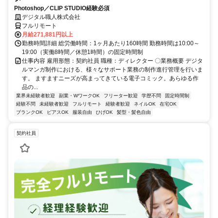
Photoshop／CLIP STUDIO経験必須
デジタル職人株式会社
フルリモート
月給271,881円以上
勤務時間詳細 総労働時間：1ヶ月あたり160時間 勤務時間は10:00～
19:00（実働8時間／休憩1時間）の固定時間制
仕事内容 雇用形態：契約社員 職種：ディレクター 〇業務概要 デジタ
ルマンガ制作における、様々なサポート業務の制作進行管理を行いま
す。 ますますニーズが高まってきている電子コミック。あらゆる作
品の...
業界未経験者歓迎
副業・WワークOK
フリーター歓迎
学歴不問
固定時間制
経験不問
未経験者歓迎
フルリモート
経験者歓迎
ネイルOK
在宅OK
ブランクOK
ピアスOK
服装自由
ひげOK
髪型・髪色自由
契約社員