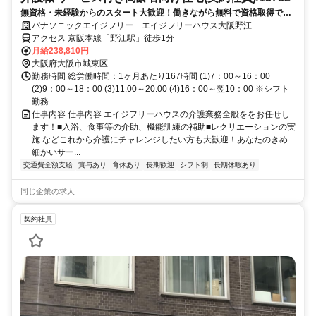
無資格・未経験からのスタート大歓迎！働きながら無料で資格取得でき
ます！正社員への登用制度もあります。充実した研修制度であなたのキ
パナソニックエイジフリー エイジフリーハウス大阪野江
ャリアアップを応援します！
アクセス 京阪本線「野江駅」徒歩1分
月給238,810円
大阪府大阪市城東区
勤務時間 総労働時間：1ヶ月あたり167時間 (1)7：00～16：00
(2)9：00～18：00 (3)11:00～20:00 (4)16：00～翌10：00 ※シフト
勤務
仕事内容 仕事内容 エイジフリーハウスの介護業務全般ををお任せし
ます！■入浴、食事等の介助、機能訓練の補助■レクリエーションの実
施 などこれから介護にチャレンジしたい方も大歓迎！あなたのきめ
細かいサー...
交通費全額支給
賞与あり
育休あり
長期歓迎
シフト制
長期休暇あり
同じ企業の求人
契約社員