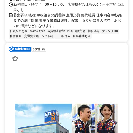
勤務曜日・時間 7：00～16：00（実働8時間/休憩60分) ※基本的に残
業なし
募集要項 職種 学校給食の調理師 雇用形態 契約社員 仕事内容 学校給
食での調理師業務 主な業務は調理、配缶、食器や器具の洗浄、厨房
内の清掃などになります。
社員登用あり
経験者歓迎
有資格者歓迎
社会保険完備
制服貸与
ブランクOK
育休あり
交通費支給
シフト制
土日祝休み
食事補助あり
契約社員