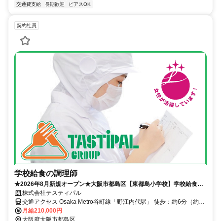
交通費支給
長期歓迎
ピアスOK
契約社員
学校給食の調理師
★2026年8月新規オープン★大阪市都島区【東都島小学校】学校給食の
調理師◇年間休日155日！
株式会社テスティパル
交通アクセス Osaka Metro谷町線「野江内代駅」 徒歩：約6分（約
424m） JRおおさか東線「JR野江駅」 徒歩：約10分（約772m）
月給210,000円
Osaka Metro谷町線「都島駅」 徒歩：約11分（約832m）
大阪府大阪市都島区