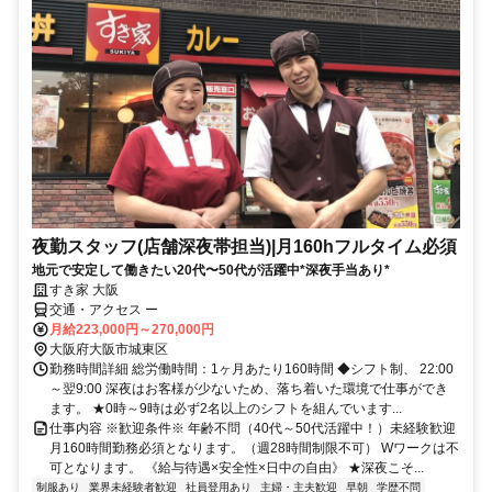
夜勤スタッフ(店舗深夜帯担当)|月160hフルタイム必須
地元で安定して働きたい20代〜50代が活躍中*深夜手当あり*
すき家 大阪
交通・アクセス ー
月給223,000円～270,000円
大阪府大阪市城東区
勤務時間詳細 総労働時間：1ヶ月あたり160時間 ◆シフト制、 22:00
～翌9:00 深夜はお客様が少ないため、落ち着いた環境で仕事ができ
ます。 ★0時～9時は必ず2名以上のシフトを組んでいます...
仕事内容 ※歓迎条件※ 年齢不問（40代～50代活躍中！）未経験歓迎
月160時間勤務必須となります。（週28時間制限不可） Wワークは不
可となります。 《給与待遇×安全性×日中の自由》 ★深夜こそ...
制服あり
業界未経験者歓迎
社員登用あり
主婦・主夫歓迎
早朝
学歴不問