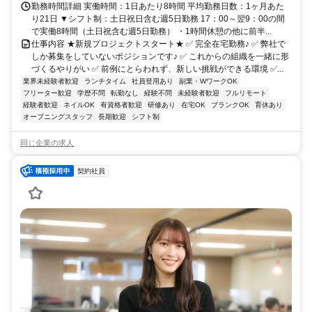
勤務時間詳細 実働時間：1日あたり8時間 平均勤務日数：1ヶ月あた
り21日 ▼シフト制：土日祝日含む週5日勤務 17：00～翌9：00の間
で実働8時間（土日祝含む週5日勤務） ・1時間休憩の他に前半...
仕事内容 ★新規プロジェクトスタート★ ✅ 完全在宅勤務♪ ✅ 弊社で
しか募集をしていないポジションです♪ ✅ これからの組織を一緒に形
づくるやりがい ✅ 前例にとらわれず、新しい挑戦ができる環境 ✅...
業界未経験者歓迎
ランチタイム
社員登用あり
副業・WワークOK
フリーター歓迎
学歴不問
転勤なし
経験不問
未経験者歓迎
フルリモート
経験者歓迎
ネイルOK
有資格者歓迎
研修あり
在宅OK
ブランクOK
育休あり
オープニングスタッフ
長期歓迎
シフト制
同じ企業の求人
契約社員