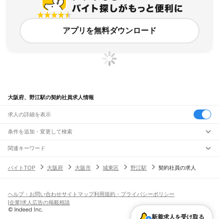
アプリを無料ダウンロード
大阪府、野江駅の契約社員求人情報
求人の詳細を表示
条件を追加・変更して検索
市区町村を追加・変更
関連キーワード
完全在宅ワーク 全国
シール貼り 在宅
現在地周辺
ガチャガチャ
犬カフェ
大阪府
駅を追加・変更
バイトTOP
大阪府
大阪市
城東区
野江駅
契約社員の求人
大阪府
すべて
大阪市
すべて
職種を追加・変更
JR京都線
都島区
福島区
此花区
西区
港区
大正区
天王寺区
浪速区
西淀川区
東淀川区
東成区
島本駅
高槻駅
摂津富田駅
JR総持寺駅
茨木駅
千里丘駅
岸辺駅
吹田駅
東淀川駅
飲食・フードサービス
生野区
旭区
城東区
阿倍野区
住吉区
東住吉区
西成区
淀川区
鶴見区
住之江区
ヘルプ・お問い合わせ
サイトマップ
利用規約・プライバシーポリシー
特徴を追加・変更
新大阪駅
大阪駅
飲食・フードサービス
平野区
北区
中央区
すべて
[企業]求人広告の掲載相談
ホールスタッフ
キッチンスタッフ
皿洗い・洗い場
精肉・鮮魚加工
給食調理
人気
JR神戸線(大阪～神戸)
堺市
すべて
雇用形態を追加・変更
新着求人を受け取る
パン屋（ベーカリー）
フードカウンター販売員
バー（BAR）・バーテンダー
日払いOK
高校生歓迎
学生歓迎
深夜の仕事
髪型・髪色自由
ひげOK
ネイルOK