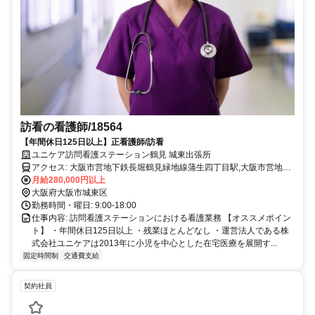
訪看の看護師/18564
【年間休日125日以上】正看護師/訪看
ユニケア訪問看護ステーション鶴見 城東出張所
アクセス: 大阪市営地下鉄長堀鶴見緑地線蒲生四丁目駅,大阪市営地下
鉄今里筋線蒲生四丁目駅
月給280,000円以上
大阪府大阪市城東区
勤務時間・曜日: 9:00‐18:00
仕事内容: 訪問看護ステーションにおける看護業務 【オススメポイン
ト】 ・年間休日125日以上 ・残業ほとんどなし ・運営法人である株
式会社ユニケアは2013年に小児を中心とした在宅医療を展開す...
固定時間制
交通費支給
契約社員