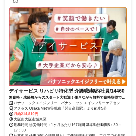
デイサービス リハビリ特化型 介護職/契約社員/14460
無資格・未経験からのスタート大歓迎！働きながら無料で資格取得でき
ます！正社員への登用制度もあります。充実した研修制度であなたのキ
パナソニックエイジフリー パナソニック エイジフリーケアセンタ
ャリアアップを応援します！
ー関目・デイサービス
アクセス Osaka Metro谷町線「関目高殿駅」より徒歩5分
月給214,810円
大阪府大阪市城東区
勤務時間 総労働時間：1ヶ月あたり167時間 基本勤務時間8：30～
17：30
仕事内容 仕事内容 介護職員として機能訓練の補助、フロアでの見守