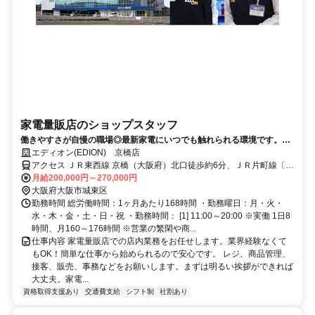
家電量販店のショップスタッフ
働きやすさが自慢の職場◎最新家電にいつでも触れられる環境です。割
引制度などの嬉しい待遇もあり！
エディオン(EDION) 京橋店
アクセス ＪＲ東西線 京橋（大阪府）北口徒歩約6分、ＪＲ片町線〔学
研都市線〕 京橋（大阪府）北口徒歩約6分、ＪＲ大阪環状線 京橋（大
月給200,000円～270,000円
阪府）北口徒歩約6分
大阪府大阪市城東区
勤務時間 総労働時間：1ヶ月あたり168時間 ・勤務曜日：月・火・
水・木・金・土・日・祝 ・勤務時間： [1] 11:00～20:00 ※実働 1日8
時間、月160～176時間 ※営業の繁閑や商...
仕事内容 家電量販店での店内業務をお任せします。業界経験なくて
もOK！簡単な仕事から始められるので安心です。 レジ、商品管理、
接客、販売、事務などをお願いします。まずは明るい挨拶ができれば
大丈夫。家電...
資格取得支援あり
交通費支給
シフト制
社割あり