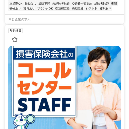
車通勤OK
転勤なし
経験不問
未経験者歓迎
交通費全額支給
経験者歓迎
夜間
研修あり
賞与あり
ブランクOK
交通費支給
長期歓迎
シフト制
社割あり
同じ企業の求人
契約社員