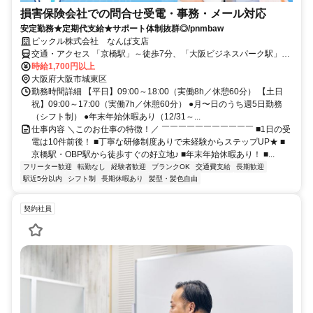
損害保険会社での問合せ受電・事務・メール対応
安定勤務★定期代支給★サポート体制抜群◎/pnmbaw
ピックル株式会社 なんば支店
交通・アクセス 「京橋駅」～徒歩7分、「大阪ビジネスパーク駅」～
徒歩4分
時給1,700円以上
大阪府大阪市城東区
勤務時間詳細 【平日】09:00～18:00（実働8h／休憩60分） 【土日
祝】09:00～17:00（実働7h／休憩60分） ●月〜日のうち週5日勤務
（シフト制） ●年末年始休暇あり（12/31～...
仕事内容 ＼このお仕事の特徴！／ ￣￣￣￣￣￣￣￣￣￣￣ ■1日の受
電は10件前後！ ■丁寧な研修制度ありで未経験からステップUP★ ■
京橋駅・OBP駅から徒歩すぐの好立地♪ ■年末年始休暇あり！ ■...
フリーター歓迎
転勤なし
経験者歓迎
ブランクOK
交通費支給
長期歓迎
駅近5分以内
シフト制
長期休暇あり
髪型・髪色自由
契約社員