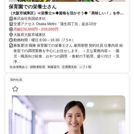
保育園での栄養士さん
［大阪市城東区］≪栄養士≫◆資格を活かそう◆「美味しい！」を作る
シゴト◆安定収入◆
株式会社魚国総本社
交通アクセス Osaka Metro「蒲生四丁目」徒歩10分
月給230,000円～250,000円
大阪府大阪市城東区
勤務時間・曜日 8:00～16:30（7.5Ｈ）
募集要項 職種 保育園での栄養士さん 雇用形態 契約社員 仕事内容 給
食室での調理業務を中心にお任せします。 ＜主な業務内容＞ ・園
児・職員向け給食、おやつの調理 ・食材の下処理、盛り付け ・洗
浄...
社会保険あり
経験者歓迎
制服貸与
交通費支給
シフト制
契約社員