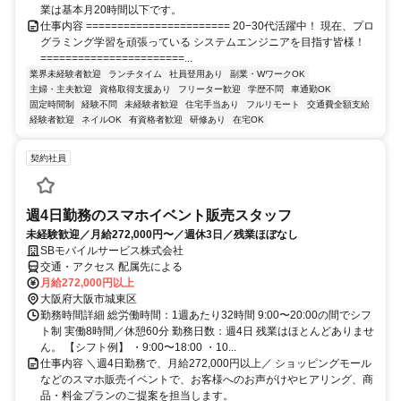
業は基本月20時間以下です。
仕事内容 ======================= 20−30代活躍中！ 現在、プロ
グラミング学習を頑張っている システムエンジニアを目指す皆様！
=======================...
業界未経験者歓迎
ランチタイム
社員登用あり
副業・WワークOK
主婦・主夫歓迎
資格取得支援あり
フリーター歓迎
学歴不問
車通勤OK
固定時間制
経験不問
未経験者歓迎
住宅手当あり
フルリモート
交通費全額支給
経験者歓迎
ネイルOK
有資格者歓迎
研修あり
在宅OK
契約社員
週4日勤務のスマホイベント販売スタッフ
未経験歓迎／月給272,000円〜／週休3日／残業ほぼなし
SBモバイルサービス株式会社
交通・アクセス 配属先による
月給272,000円以上
大阪府大阪市城東区
勤務時間詳細 総労働時間：1週あたり32時間 9:00〜20:00の間でシフ
ト制 実働8時間／休憩60分 勤務日数：週4日 残業はほとんどありませ
ん。 【シフト例】 ・9:00〜18:00 ・10...
仕事内容 ＼週4日勤務で、月給272,000円以上／ ショッピングモール
などのスマホ販売イベントで、お客様へのお声がけやヒアリング、商
品・料金プランのご提案を担当します。