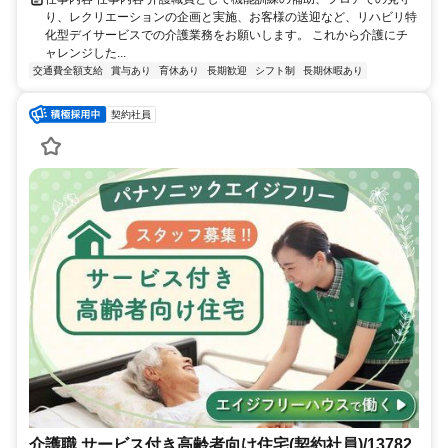
り、レクリエーションの企画と実施、お客様の送迎など、リハビリ特
化型デイサービスでの介護業務をお願いします。 これから介護にチ
ャレンジした...
交通費全額支給
賞与あり
育休あり
長期歓迎
シフト制
長期休暇あり
契約社員
介護職 サービス付き高齢者向け住宅(契約社員)/13782