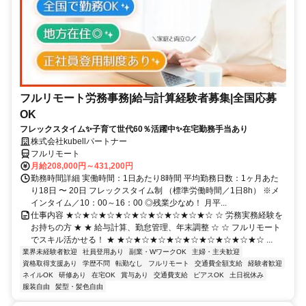
フルリモート労務事務|給与計算経験者募集|全国応募
OK
フレックスタイム✨子育て世代60％活躍中✨在宅勤務手当あり
株式会社kubellパートナー
フルリモート
月給208,000円～431,200円
勤務時間詳細 実働時間：1日あたり8時間 平均勤務日数：1ヶ月あた
り18日 〜 20日 フレックスタイム制 （標準労働時間／1日8h） ※メ
インタイム／10：00～16：00 ◎残業少なめ！ 月平...
仕事内容 ★☆★☆★☆★☆★☆★☆★☆★☆★☆ ☆ 労務実務経験を
お持ちの方 ★ ★ 給与計算、勤怠管理、年末調整 ☆ ☆ フルリモート
でスキル活かせる！ ★ ★☆★☆★☆★☆★☆★☆★☆★☆★☆ ...
業界未経験者歓迎
社員登用あり
副業・WワークOK
主婦・主夫歓迎
資格取得支援あり
学歴不問
転勤なし
フルリモート
交通費全額支給
経験者歓迎
ネイルOK
研修あり
在宅OK
賞与あり
交通費支給
ピアスOK
土日祝休み
服装自由
髪型・髪色自由