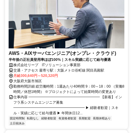
AWS・AIXサーバエンジニア(オンプレ・クラウド)
半年後の正社員登用率ほぼ100%｜スキル実績に応じて給与優遇
株式会社リープ ITソリューション事業部
交通・アクセス 最寄り駅：大阪メトロ谷町線 関目高殿駅
月給300,640円～520,320円
大阪府大阪市旭区
勤務時間詳細 総労働時間：1週あたり40時間 9：00～18：00 （実働8
時間／休憩1時間） ※プロジェクトによって始業時間の変更あり
仕事内容 ━━━━━━━━━━━━━━━━━━━━ 【新着】イン
フラ系システムエンジニア募集
━━━━━━━━━━━━━━━━━━━━ ▶ 経験者歓迎｜スキ
ル・実績に応じて給与優遇 ▶ 年間休日12...
固定時間制
転勤なし
経験者歓迎
有資格者歓迎
長期歓迎
長期休暇あり
土日祝休み