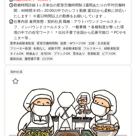
勤務時間詳細 1ヶ月単位の変形労働時間制 1週間あたりの平均労働時
間：40時間 8:45～20:00の中でのシフト勤務 週3日から柔軟に対応い
たします！ ※週12時間以上の勤務をお願いしています ...
仕事内容 雇用形態：契約社員 職種：アウトバウンドコールスタッ
フ、インバウンドコールスタッフ、一般事務 ＊各種制度が整った環
境の中での在宅ワーク！ ＊出社不要で全国から応募可能◎ ＊PCやモ
ニター等...
業界未経験者歓迎
変形労働時間制
副業・WワークOK
主婦・主夫歓迎
フリーター歓迎
転勤なし
経験不問
未経験者歓迎
フルリモート
経験者歓迎
ネイルOK
研修あり
在宅OK
ブランクOK
育休あり
長期歓迎
ピアスOK
服装自由
履歴書不要
ひげOK
契約社員