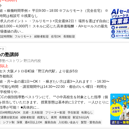
円～4,000円
ト
 ＜稼働時間帯例＞ 平日9:00～18:00 ※フルリモート（完全在宅） ※
時間は相談可 ※残業なし
＜求人のポイント＞ ・フルリモート×完全週休2日！ 場所を選ばず自由に
給3,000～4,000円！ スキルに応じた高単価報酬 ・AI×セールスの最先
場価値の高い...
固定時間制
フルリモート
経験者歓迎
在宅OK
長期歓迎
ート
塾の塾講師
導塾ベストワン 野江内代校
0円以上
セス 大阪メトロ谷町線「野江内代駅」より徒歩5分
市都島区
 ・月〜金の週1日〜OK！ ・稼ぎたい方は週3〜入れます！ ・16:30〜
間で可能な時間 ・講習期間中は14:30〜22:00 ・都合のいい曜日・時間を
学校帰りや...
ECCの個別指導塾ベストワンにて、 **小中高校生を対象とした指導（個
*を担当していただきます。 授業形態は基本的に1:2です。 一人ひとりに
導が可能！ ■具体的に...
1日4時間以内OK
主婦・主夫歓迎
フリーター歓迎
学生歓迎
転勤なし
交通費全額支給
経験者歓迎
残業なし
夜間
長期歓迎
駅近5分以内
K
シフト制
深夜
週4日以上OK
服装自由
入社祝い金あり
髪型・髪色自由