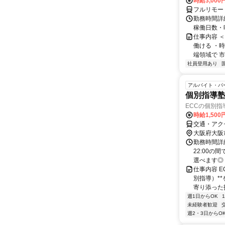
時給3,000
フルリモー
勤務時間詳細
稼働日数・
仕事内容 
働ける ・時
端領域で 市
社員登用あり
アルバイト・パ
個別指導
ECCの個別指
時給1,50
交通・アク
大阪府大阪
勤務時間詳細
22:00の
選べます◎ 
仕事内容 
別指導）*
寄り添った指
週1日からOK
未経験者歓迎
週2・3日からO