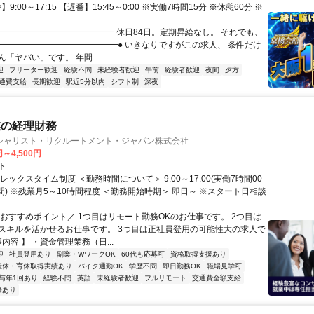
】9:00～17:15 【遅番】15:45～0:00 ※実働7時間15分 ※休憩60分 ※
●━━━━━━━━━━━━━━ 休日84日。定期昇給なし。 それでも、
 ━━━━━━━━━━━━━━● いきなりですがこの求人、 条件だけ
「ヤバい」です。 年間...
迎
フリーター歓迎
経験不問
未経験者歓迎
午前
経験者歓迎
夜間
夕方
通費支給
長期歓迎
駅近5分以内
シフト制
深夜
業の経理財務
シャリスト・リクルートメント・ジャパン株式会社
円～4,500円
ト
レックスタイム制度 ＜勤務時間について＞ 9:00～17:00(実働7時間00
間) ※残業月5～10時間程度 ＜勤務開始時期＞ 即日～ ※スタート日相談
＼おすすめポイント／ 1つ目はリモート勤務OKのお仕事です。 2つ目は
スキルを活かせるお仕事です。 3つ目は正社員登用の可能性大の求人で
事内容 】 ・資金管理業務（日...
迎
社員登用あり
副業・WワークOK
60代も応募可
資格取得支援あり
産休・育休取得実績あり
バイク通勤OK
学歴不問
即日勤務OK
職場見学可
与年1回あり
経験不問
英語
未経験者歓迎
フルリモート
交通費全額支給
修あり