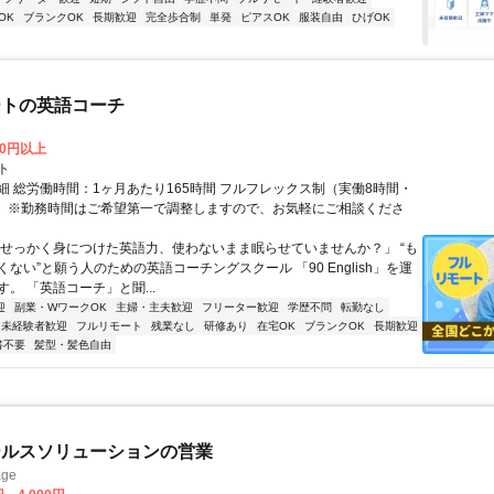
OK
ブランクOK
長期歓迎
完全歩合制
単発
ピアスOK
服装自由
ひげOK
ートの英語コーチ
00円以上
ト
細 総労働時間：1ヶ月あたり165時間 フルフレックス制（実働8時間・
） ※勤務時間はご希望第一で調整しますので、お気軽にご相談くださ
「せっかく身につけた英語力、使わないまま眠らせていませんか？」 “も
ない”と願う人のための英語コーチングスクール 「90 English」を運
。 「英語コーチ」と聞...
迎
副業・WワークOK
主婦・主夫歓迎
フリーター歓迎
学歴不問
転勤なし
未経験者歓迎
フルリモート
残業なし
研修あり
在宅OK
ブランクOK
長期歓迎
書不要
髪型・髪色自由
ールスソリューションの営業
ge