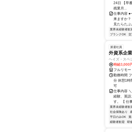
24日 【早番
残業月...
仕事内容 
来ますか？
見たらたぶん
業界未経験者歓
ブランクOK
交
派遣社員
外資系企
ヘイズ・スペ
時給3,000
フルリモー
勤務時間 フ
分 休憩1時
可
仕事内容 
経験、英語
す。 【 仕
業界未経験者歓
社会保険あり
平日のみOK
賞
経験者歓迎
研