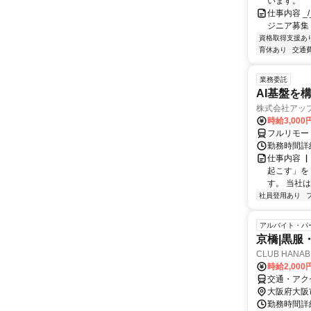
います。
仕事内容 _/_
ジニア募集
資格取得支援あ
育休あり
交通
業務委託
AI基盤を
株式会社アッ
時給3,000
フルリモー
勤務時間詳
仕事内容 
起こす」を
す。 当社
社員登用あり
アルバイト・パ
京橋|黒服
CLUB HANAB
時給2,00
交通・アク
大阪府大阪
勤務時間詳細