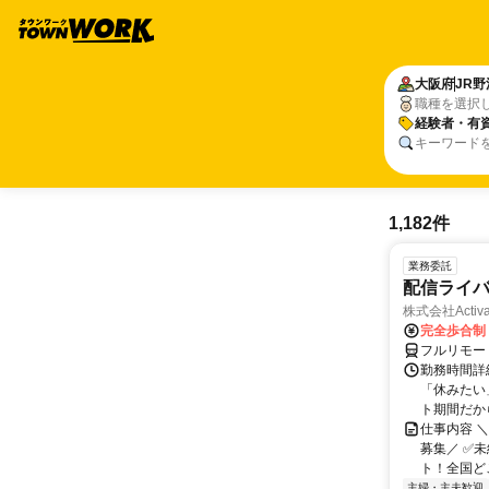
大阪府
JR
職種を選択
経験者・有
キーワード
1,182件
業務委託
配信ライ
株式会社Activa
完全歩合制
フルリモー
勤務時間詳
「休みたい
ト期間だか
仕事内容 
募集／ ✅
ト！全国どこ
主婦・主夫歓迎