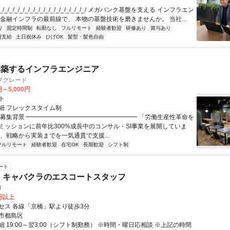
/_/_/_/_/_/_/_/_/_/_/_/_/_/_/_/_/ メガバンク基盤を支える インフラエン
 金融インフラの最前線で、 本物の基盤技術を磨きませんか。 当社...
り
固定時間制
転勤なし
フルリモート
経験者歓迎
研修あり
賞与あり
費支給
土日祝休み
ひげOK
髪型・髪色自由
構築するインフラエンジニア
プグレード
円～5,000円
ト
細 フレックスタイム制
▏募集背景 ━━━━━━━━━━━━━━━━━━ 「労働生産性革命を
ミッションに前年比300%成長中のコンサル・SI事業を展開していま
は、戦略から実装までを一気通貫で支援...
フルリモート
経験者歓迎
在宅OK
長期歓迎
シフト制
ート
・キャバクラのエスコートスタッフ
I
0円以上
セス 各線「京橋」駅より徒歩3分
市都島区
 19:00～翌3:00（シフト制勤務） ※時間・曜日応相談 ※上記の時間