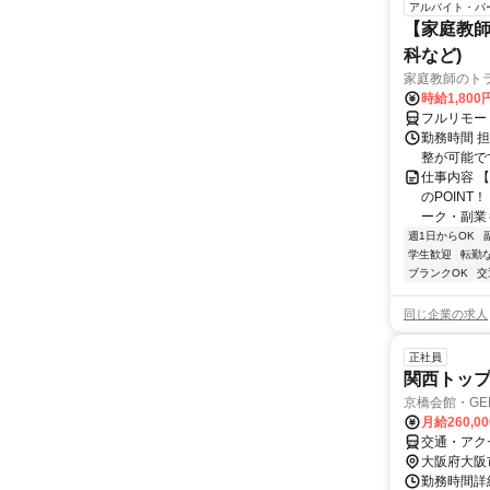
アルバイト・パ
【家庭教師
科など)
家庭教師のト
時給1,800
フルリモー
勤務時間 
整が可能で
仕事内容 
のPOINT
ーク・副業も
週1日からOK
学生歓迎
転勤
ブランクOK
交
同じ企業の求人
正社員
関西トッ
京橋会館・GEN
月給260,0
交通・アク
大阪府大阪
勤務時間詳