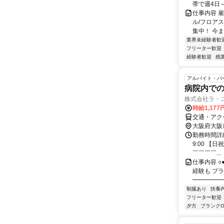
帯で週4日
仕事内容 
ル/フロア
集中！ 今ま
業界未経験者歓
フリーター歓迎
経験者歓迎
残
アルバイト・パ
病院内で
株式会社ラ・
時給1,177
交通・アク
大阪府大阪
勤務時間詳細
9:00 【
￣￣￣￣...
仕事内容 ○
経験も ブ
━━━━━━
制服あり
扶養
フリーター歓迎
夕方
ブランクO