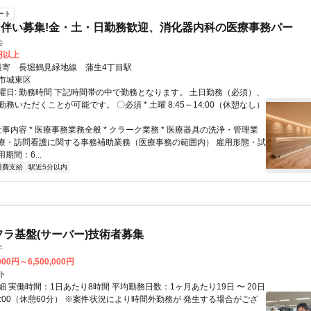
ート
伴い募集!金・土・日勤務歓迎、消化器内科の医療事務パー
会
0円以上
クセス: 最寄 長堀鶴見緑地線 蒲生4丁目駅
市城東区
曜日: 勤務時間 下記時間帯の中で勤務となります。 土日勤務（必須）、
務いただくことが可能です。 〇必須 * 土曜 8:45～14:00（休憩なし）
仕事内容 * 医療事務業務全般 * クラーク業務 * 医療器具の洗浄・管理業
問診療・訪問看護に関する事務補助業務（医療事務の範囲内） 雇用形態・試
用期間：6...
通費支給
駅近5分以内
フラ基盤(サーバー)技術者募集
子
000円～6,500,000円
ト
 実働時間：1日あたり8時間 平均勤務日数：1ヶ月あたり19日 〜 20日
18:00（休憩60分） ※案件状況により時間外勤務が 発生する場合がござ