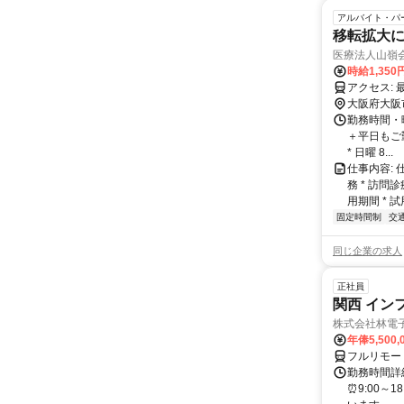
アルバイト・パ
移転拡大に
医療法人山嶺
時給1,35
ア
大阪府大阪
勤務時間・
＋平日もご勤
* 日曜 8...
仕事内容: 
務 * 訪
用期間 * 試
固定時間制
交
同じ企業の求人
正社員
関西 イン
株式会社林電
年俸5,500,
フルリモー
勤務時間詳細
⏰9:00～