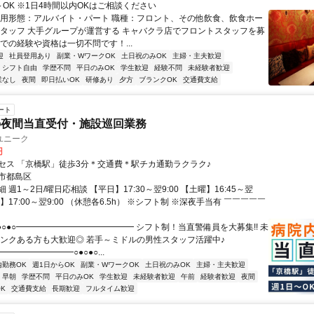
～OK ※1日4時間以内OKはご相談ください
雇用形態：アルバイト・パート 職種：フロント、その他飲食、飲食ホー
スタッフ 大手グループが運営する キャバクラ店でフロントスタッフを募
での経験や資格は一切不問です！...
迎
社員登用あり
副業・WワークOK
土日祝のみOK
主婦・主夫歓迎
シフト自由
学歴不問
平日のみOK
学生歓迎
経験不問
未経験者歓迎
業なし
夜間
即日払いOK
研修あり
夕方
ブランクOK
交通費支給
ート
の夜間当直受付・施設巡回業務
ユニーク
円
セス 「京橋駅」徒歩3分＊交通費＊駅チカ通勤ラクラク♪
市都島区
 週1～2日/曜日応相談 【平日】17:30～翌9:00 【土曜】16:45～翌
日祝】17:00～翌9:00 （休憩各6.5h） ※シフト制 ※深夜手当有 ￣￣￣￣￣
●○●○━━━━━━━━━━━━━━ シフト制！当直警備員を大募集!! 未
ランクある方も大歓迎◎ 若手～ミドルの男性スタッフ活躍中♪
━━━━━━━━○●○●○...
内勤務OK
週1日からOK
副業・WワークOK
土日祝のみOK
主婦・主夫歓迎
早朝
学歴不問
平日のみOK
学生歓迎
未経験者歓迎
午前
経験者歓迎
夜間
K
交通費支給
長期歓迎
フルタイム歓迎