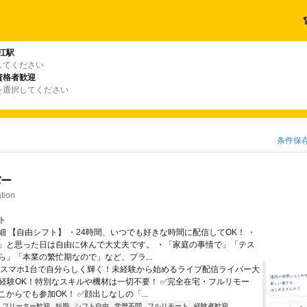
野江駅
してください
資格者歓迎
を選択してください
条件保
バー
tion
ト
細 【自由シフト】 ・24時間、いつでも好きな時間に配信してOK！ ・
」と思った日は自由に休んで大丈夫です。 ・「家庭の事情で」「テス
ら」「本業の繁忙期なので」など、プラ...
＼スマホ1台で自分らしく輝く！未経験から始めるライブ配信ライバー大
未経験OK！特別なスキルや機材は一切不要！ ✅完全在宅・フルリモー
からでも参加OK！ ✅顔出しなしの「...
フリーター歓迎
短期
シフト自由
学歴不問
フルリモート
経験者歓迎