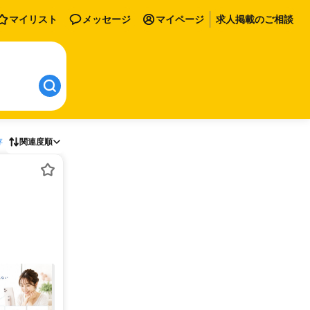
マイリスト
メッセージ
マイページ
求人掲載のご相談
存
関連度順