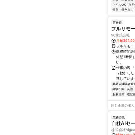
ネイルOK
在宅
髪型・髪色自由
正社員
フルリモ
90株式会社
月給304,0
フルリモー
勤務時間詳
休憩1時間
い。
仕事内容 
う挫折したく
営しています
業界未経験者歓
経験不問
英語
服装自由
履歴
同じ企業の求人
業務委託
自社AIセ
株式会社Algoa