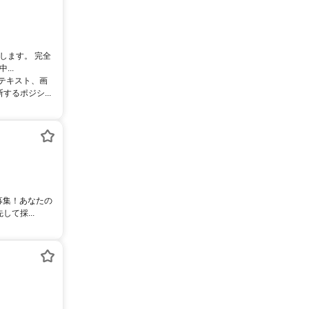
します。 完全
..
るテキスト、画
るポジシ...
募集！あなたの
て採...