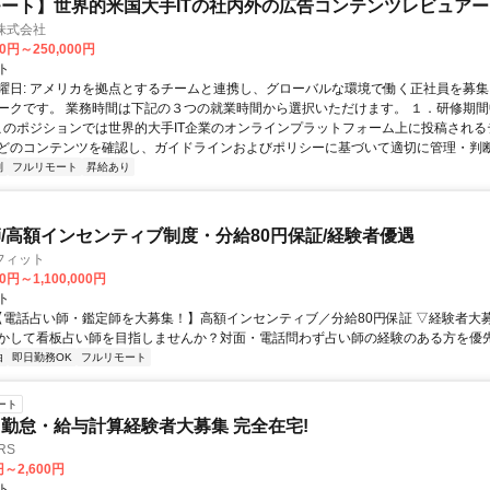
ート】世界的米国大手ITの社内外の広告コンテンツレビュアー
n株式会社
00円～250,000円
ト
曜日: アメリカを拠点とするチームと連携し、グローバルな環境で働く正社員を募集
ークです。 業務時間は下記の３つの就業時間から選択いただけます。 １．研修期間中.
 このポジションでは世界的大手IT企業のオンラインプラットフォーム上に投稿され
どのコンテンツを確認し、ガイドラインおよびポリシーに基づいて適切に管理・判断す
制
フルリモート
昇給あり
/高額インセンティブ制度・分給80円保証/経験者優遇
フィット
0円～1,100,000円
ト
 【電話占い師・鑑定師を大募集！】高額インセンティブ／分給80円保証 ▽経験者大
かして看板占い師を目指しませんか？対面・電話問わず占い師の経験のある方を優先し
由
即日勤務OK
フルリモート
ート
勤怠・給与計算経験者大募集 完全在宅!
RS
円～2,600円
ト