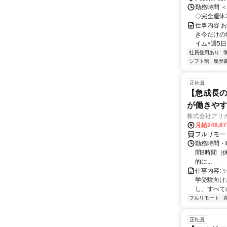
勤務時間 ＜
◇完全週休2
仕事内容 
き今だけの
イム×週5日
社員登用あり
シフト制
履歴
正社員
【急成長の
が働きや
株式会社アリ
月給246,6
フルリモー
勤務時間・曜
間8時間（休憩
的に...
仕事内容: 
学受験向け
し、すべて
フルリモート
正社員