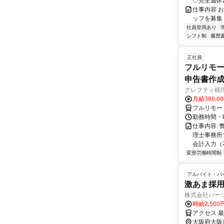
◇完全週休2
仕事内容 お仕
ッフを募集 ☆･
社員登用あり
シフト制
履歴
正社員
フルリモー
申告書作
クレフティ税
月給300,0
フルリモー
勤務時間・曜日
仕事内容:
理士事務所
会計入力（
変形労働時間制
アルバイト・パ
激あま採用
株式会社パー
時給2,50
アクセス 
大阪府大阪