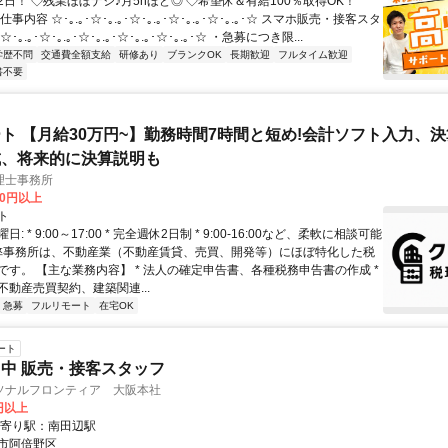
日！ ◇残業ほぼナシ♪月5hほど◎ ◇希望休＆有給100％取得OK！
事内容 ☆･｡.｡･☆･｡.｡･☆･｡.｡･☆･｡.｡･☆･｡.｡･☆ スマホ販売・接客スタ
｡.｡･☆･｡.｡･☆･｡.｡･☆･｡.｡･☆･｡.｡･☆ ・急募につき限...
学歴不問
交通費全額支給
研修あり
ブランクOK
長期歓迎
フルタイム歓迎
書不要
ト 【月給30万円~】勤務時間7時間と短め!会計ソフト入力、
成、将来的に決算説明も
理士事務所
00円以上
ト
: * 9:00～17:00 * 完全週休2日制 * 9:00-16:00など、柔軟に相談可能
 弊事務所は、不動産業（不動産賃貸、売買、開発等）にほぼ特化した税
です。 【主な業務内容】 * 法人の確定申告書、各種税務申告書の作成 *
不動産売買契約、建築関連...
急募
フルリモート
在宅OK
ート
中 販売・接客スタッフ
ソナルフロンティア 大阪本社
0円以上
最寄り駅：南田辺駅
市阿倍野区