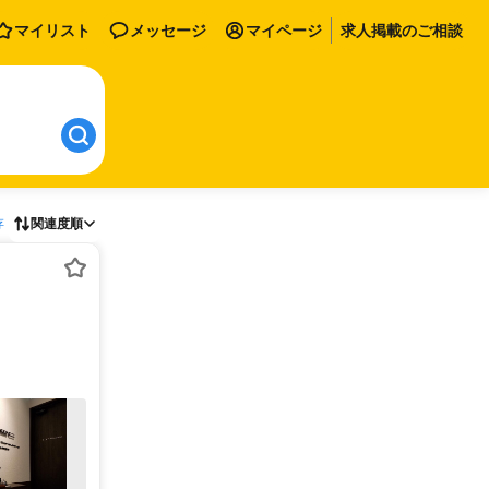
マイリスト
メッセージ
マイページ
求人掲載のご相談
存
関連度順