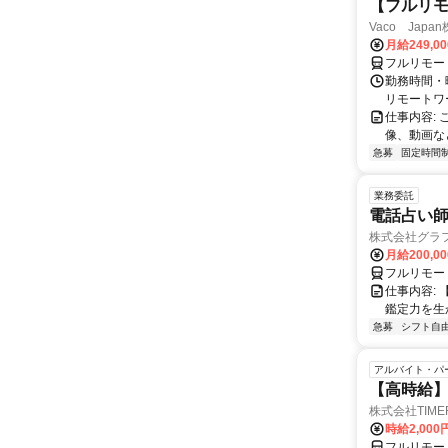
【フルリモ
Vaco Japa
月給249,0
フルリモー
勤務時間・
リモートワ
仕事内容:
像、動画な
急募
固定時間
業務委託
電話占い師
株式会社グラ
月給200,00
フルリモー
仕事内容:
鑑定力を生
急募
シフト自
アルバイト・パ
【高時給】
株式会社TIME
時給2,000
フルリモー