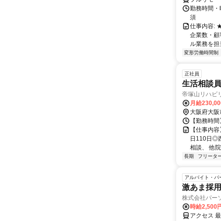
勤務時間・
須
仕事内容:
企業数・顧
ル業務を担当い
変形労働時間制
正社員
生活相談員
帝塚山リハビ
月給230,0
大阪府大阪
【勤務時間】 
【仕事内容】
日110日
相談、 他院
長期
フリータ
アルバイト・パ
激あま採用
株式会社パー
時給2,50
アクセス 