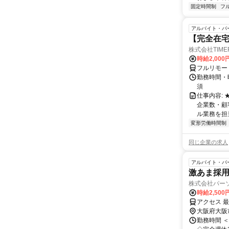
固定時間制
フ
アルバイト・パ
【完全在
株式会社TIME
時給2,000
フルリモー
勤務時間・
須
仕事内容:
企業数・顧
ル業務を担当い
変形労働時間制
同じ企業の求人
アルバイト・パ
激あま採用
株式会社パー
時給2,50
アクセス 
大阪府大阪
勤務時間 ＜