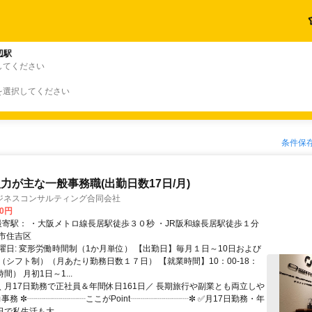
辺駅
してください
を選択してください
条件保
力が主な一般事務職(出勤日数17日/月)
ジネスコンサルティング合同会社
00円
アクセス: 最寄駅： ・大阪メトロ線長居駅徒歩３０秒 ・JR阪和線長居駅徒歩１分
市住吉区
曜日: 変形労働時間制（1か月単位） 【出勤日】毎月１日～10日および
（シフト制）（月あたり勤務日数１７日） 【就業時間】10：00-18：
間） 月初1日～1...
 ＼ 月17日勤務で正社員＆年間休日161日／ 長期旅行や副業とも両立しや
事務 ✼┈┈┈┈┈┈┈ここがPoint┈┈┈┈┈┈┈✼ ✅月17日勤務・年
日で私生活も大...