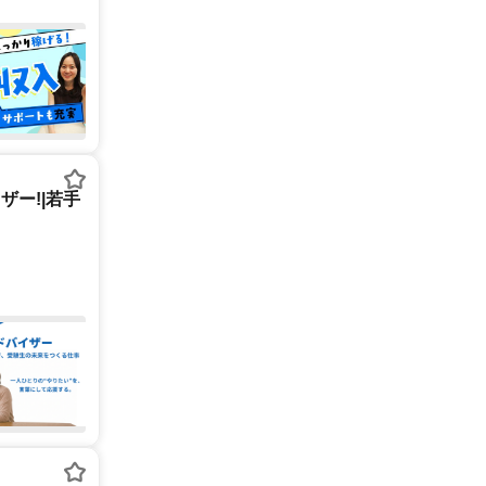
ー!|若手