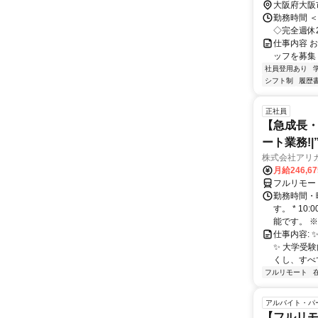
大阪府大阪
勤務時間 ＜
◇完全週休2
仕事内容 お仕
ッフを募集 ☆･
社員登用あり
シフト制
履歴
正社員
【急成長・
ート業務!
株式会社アリ
月給246,6
フルリモー
勤務時間・
す。 * 1
能です。 ※
仕事内容: 
✨️ 大学
くし、すべ
フルリモート
アルバイト・パ
【フルリモ