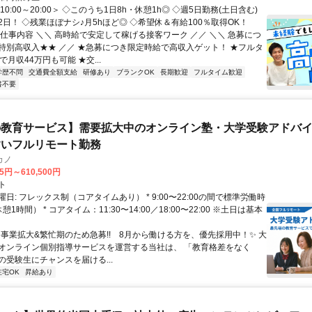
10:00～20:00＞ ◇このうち1日8h・休憩1h◎ ◇週5日勤務(土日含む)
日！ ◇残業ほぼナシ♪月5hほど◎ ◇希望休＆有給100％取得OK！
お仕事内容 ＼＼ 高時給で安定して稼げる接客ワーク ／／ ＼＼ 急募につ
特別高収入★★ ／／ ★急募につき限定時給で高収入ゲット！ ★フルタ
で月収44万円も可能 ★交...
学歴不問
交通費全額支給
研修あり
ブランクOK
長期歓迎
フルタイム歓迎
書不要
教育サービス】需要拡大中のオンライン塾・大学受験アドバイザ
すいフルリモート勤務
カノ
75円～610,500円
ト
日: フレックス制（コアタイムあり） * 9:00〜22:00の間で標準労働時
1時間） * コアタイム：11:30〜14:00／18:00〜22:00 ※土日は基本
✨️事業拡大&繁忙期のため急募!! 8月から働ける方を、優先採用中！✨️ 大
オンライン個別指導サービスを運営する当社は、 「教育格差をなく
の受験生にチャンスを届ける...
在宅OK
昇給あり