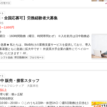
ルリモート
ート
宅・全国応募可】労務経験者大募集
RS
円～2,600円
ト
曜日: ・160時間勤務（曜日、時間帯問わず） ※入社初月は日中勤務必
 ★急募★ 私たちは、BtoB向けの業務支援サービスを提供しており、導入
客基盤ともに急速に拡大中です！ 外資系大手企業の案件にてペイロー
ただきます！ ////...
シフト自由
即日勤務OK
フルリモート
ート
中 販売・接客スタッフ
ソナルフロンティア 大阪本社
0円以上
最寄り駅：鶴ヶ丘駅
市阿倍野区
10:00～20:00＞ ◇このうち1日8h・休憩1h◎ ◇週5日勤務(土日含む)