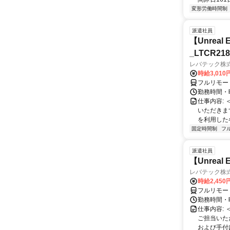
変形労働時間制
派遣社員
【Unre
_LTCR21
レバテック株
時給3,01
フルリモー
勤務時間・曜
仕事内容:
いただきます
を利用した各
固定時間制
フ
派遣社員
【Unrea
レバテック株
時給2,45
フルリモー
勤務時間・曜
仕事内容:
ご担当いた
および手付けモ