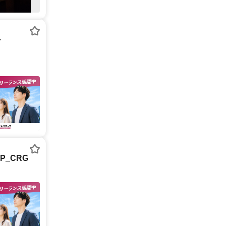
ー
P_CRG