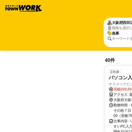
大阪府
西田
職種を選択
急募
キーワード
40件
正社員
パソコン入
オスメックビ
月給200,0
大阪府大阪
勤務時間・
その他７日
00（実働7時
仕事内容:
すいPC入力
間休日161