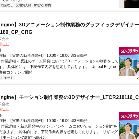
残業なし
交通費支給
駅近5分以内
al Engine】3Dアニメーション制作業務のグラフィックデザイナ
8180_CP_CRG
式会社
0円以上
ト
日: 【実際の勤務時間例】 10:00～19:00 週3日勤務
 ＜作業詳細＞ 受託のゲーム開発において3Dアニメーションの制作をして
。 具体的には、下記作業内容を想定しております。 -Unreal Engine
種コンテンツ開発...
ルリモート
l Engine】モーション制作業務の3Dデザイナー_LTCR218116_C
式会社
0円以上
ト
日: 【実際の勤務時間例】 10:00～19:00 週3日勤務
 ＜作業詳細＞ 新規開発中のオンラインゲームにおいてモーション制作を
だきます。 具体的には、下記作業内容を想定しております。 -リギング
ーションの制作 -Bluep...