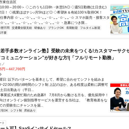
市東住吉区
10:00～20:00＞ ◇このうち1日8h・休憩1h◎ ◇週5日勤務(土日含む)
日！ ◇残業ほぼナシ♪月5hほど◎ ◇希望休＆有給100％取得OK！
事内容 ☆･｡.｡･☆･｡.｡･☆･｡.｡･☆･｡.｡･☆･｡.｡･☆ スマホ販売・接客スタ
｡.｡･☆･｡.｡･☆･｡.｡･☆･｡.｡･☆･｡.｡･☆ ・急募につき限...
学歴不問
交通費全額支給
研修あり
ブランクOK
長期歓迎
フルタイム歓迎
書不要
若手多数オンライン塾】受験の未来をつくる!カスタマーサク
|”コミュニケーション”が好きな方!|「フルリモート勤務」
カノ
75円～447,700円
ト
曜日: 以下のパターンを基本として、希望に合わせてシフトを組みま
0:00~22:00の間の8時間のシフト制 上記のほか、ある程度は柔軟に調整可
土日出勤あり（平日...
✨️事業拡大&繁忙期のため急募!! 7月8月から働ける方を、優先採用中！
受験向けオンライン個別指導サービスを運営する当社は、 「教育格差をな
ての受験生にチャンスを届...
在宅OK
シフト制
昇給あり
ート
ート可】SaaSインサイドセールス