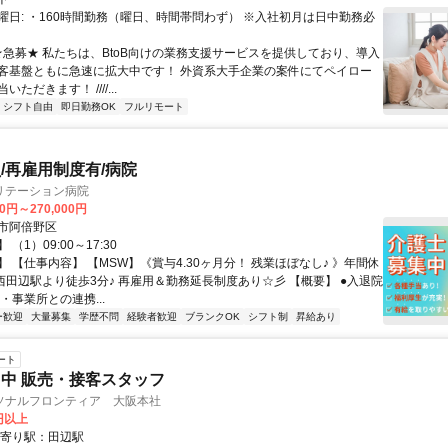
曜日: ・160時間勤務（曜日、時間帯問わず） ※入社初月は日中勤務必
 ★急募★ 私たちは、BtoB向けの業務支援サービスを提供しており、導入
客基盤ともに急速に拡大中です！ 外資系大手企業の案件にてペイロー
ただきます！ ////...
シフト自由
即日勤務OK
フルリモート
/再雇用制度有/病院
リテーション病院
00円～270,000円
市阿倍野区
（1）09:00～17:30
 【仕事内容】 【MSW】《賞与4.30ヶ月分！ 残業ほぼなし♪ 》年間休
◎西田辺駅より徒歩3分♪ 再雇用＆勤務延長制度あり☆彡 【概要】 ●入退院
・事業所との連携...
ー歓迎
大量募集
学歴不問
経験者歓迎
ブランクOK
シフト制
昇給あり
ート
中 販売・接客スタッフ
ソナルフロンティア 大阪本社
0円以上
最寄り駅：田辺駅