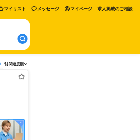
マイリスト
メッセージ
マイページ
求人掲載のご相談
存
関連度順