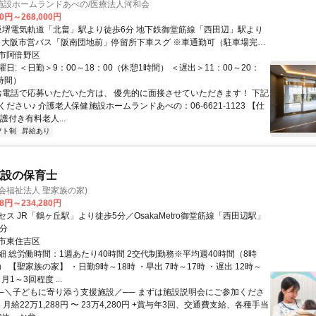
施設ホームランドあべの/医療法人河和会
00円～268,000円
 ※大阪市営バス「阪南団地前」停留所下車スグ ※車通勤可（駐車場完
市阿倍野区
日: ＜日勤＞9：00～18：00（休憩1時間） ＜遅出＞11：00～20：
時間）
 お電話で応募いただいた方は、 優先的に面接させていただきます！ 下記
ださい♪ 介護老人保健施設ホームランドあべの：06-6621-1123 【仕
護付き有料老人...
フト制
昇給あり
施設の保育士
会福祉法人 聖家族の家)
88円～234,280円
ス JR「鶴ヶ丘駅」より徒歩5分／OsakaMetro御堂筋線「西田辺駅」
5分
市東住吉区
細 総労働時間：1週あたり40時間 2交代制勤務※平均週40時間（8時
 【聖家族の家】 ・日勤9時～18時 ・早出 7時～17時 ・遅出 12時～
月1～3回程度 ...
──＼子どもに寄り添う支援施設／── まずは施設説明会にご参加くださ
：月給22万1,288円 〜 23万4,280円 +賞与年3回、交通費支給、各種手当