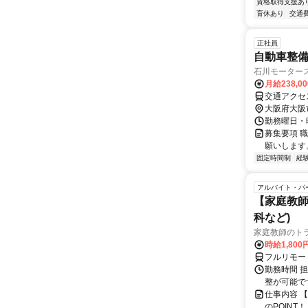
資格取得支援あ
育休あり
交通
正社員
自動車整
石川モーター
月給238,0
交通アクセ
大阪府大阪
勤務曜日・時間
募集要項 
願いします
固定時間制
経
アルバイト・パ
【家庭教師
科など)
家庭教師のト
時給1,800
フルリモー
勤務時間 
整が可能で
仕事内容 
のPOINT