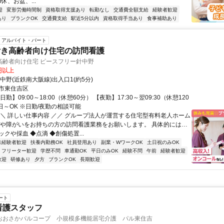
休、お盆、...
迎
変形労働時間制
資格取得支援あり
転勤なし
交通費全額支給
経験者歓迎
あり
ブランクOK
交通費支給
駅近5分以内
資格取得手当あり
食事補助あり
アルバイト・パート
付き高齢者向け住宅の訪問看護
高齢者向け住宅 ピースフリー針中野
0円以上
中野(近鉄南大阪線)出入口1(約5分)
市東住吉区
勤】09:00～18:00（休憩60分） 【夜勤】17:30～翌09:30（休憩120
日～OK ※日勤/夜勤の相談可能
＼＼ 詳しい仕事内容 ／／ グループ法人が運営する住宅型有料老人ホーム
者や障がいをお持ちの方の訪問看護業務をお願いします。 具体的には…
クや採血 ◆点滴 ◆創傷処置...
未経験者歓迎
扶養内勤務OK
社員登用あり
副業・WワークOK
土日祝のみOK
フリーター歓迎
学歴不問
車通勤OK
平日のみOK
経験不問
午前
経験者歓迎
歓迎
研修あり
夕方
ブランクOK
長期歓迎
ート
看護スタッフ
おおさかパルコープ 小規模多機能居宅介護 パル東住吉