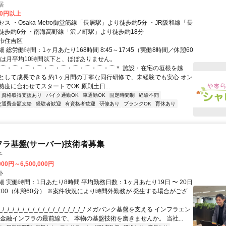
居
00円以上
ス ・Osaka Metro御堂筋線「長居駅」より徒歩約5分 ・JR阪和線「長
徒歩約6分 ・南海高野線「沢ノ町駅」より徒歩約18分
市住吉区
 総労働時間：1ヶ月あたり168時間 8:45～17:45（実働8時間／休憩60
業は月平均10時間以下と、ほぼありません。
＊⌒・⌒・⌒・⌒・⌒・⌒・⌒・⌒・⌒・⌒＊ 施設・在宅の垣根を越
として成長できる 約1ヶ月間の丁寧な同行研修で、未経験でも安心 オン
度に合わせてスタートでOK 原則土日...
資格取得支援あり
バイク通勤OK
車通勤OK
固定時間制
経験不問
交通費全額支給
経験者歓迎
有資格者歓迎
研修あり
ブランクOK
育休あり
フラ基盤(サーバー)技術者募集
子
000円～6,500,000円
ト
 実働時間：1日あたり8時間 平均勤務日数：1ヶ月あたり19日 〜 20日
18:00（休憩60分） ※案件状況により時間外勤務が 発生する場合がござ
/_/_/_/_/_/_/_/_/_/_/_/_/_/_/_/_/ メガバンク基盤を支える インフラエン
 金融インフラの最前線で、 本物の基盤技術を磨きませんか。 当社...