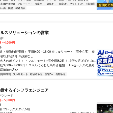
未経験者歓迎
フルリモート
残業なし
研修あり
在宅OK
ブランクOK
長期歓迎
書不要
髪型・髪色自由
ールスソリューションの営業
ge
円～4,000円
ト
 ＜稼働時間帯例＞ 平日9:00～18:00 ※フルリモート（完全在宅） ※
時間は相談可 ※残業なし
＜求人のポイント＞ ・フルリモート×完全週休2日！ 場所を選ばず自由に
給3,000～4,000円！ スキルに応じた高単価報酬 ・AI×セールスの最先
場価値の高い...
固定時間制
フルリモート
経験者歓迎
在宅OK
長期歓迎
構築するインフラエンジニア
プグレード
円～5,000円
ト
細 フレックスタイム制