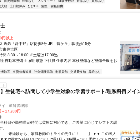
り
固定時間制
転勤なし
フルリモート
経験者歓迎
研修あり
賞与あり
費支給
土日祝休み
ひげOK
髪型・髪色自由
備士
ス
00円以上
ス 近鉄「針中野」駅徒歩8分 JR「鶴ケ丘」駅徒歩15分
市東住吉区
 8:30～18:00 ※土曜は17:00迄
職種 自動車整備士 雇用形態 正社員 仕事内容 車検整備など整備全般をお
。
験者歓迎
有資格者歓迎
社会保険完備
制服貸与
交通費支給
昇給あり
ート
】生徒宅へ訪問して小学生対象の学習サポート/理系科目メイン
ライ 教師管理部
円～17,200円
ト
担当科目や勤務曜日/時間は柔軟に対応でき、ご希望に応じてシフトの調
す。
【―― 未経験から、家庭教師のトライの先生に！ ――】 ▼▼ この求人
！ ▼▼ □得意な科目だけでOK！ □週1日・1時間～OK！柔軟シフト □Wワ