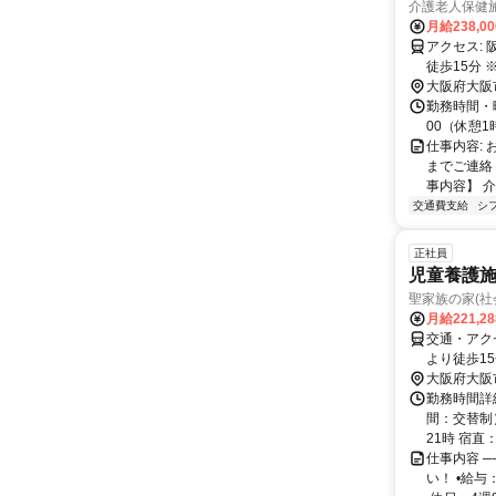
介護老人保健
月給238,0
アクセス: 阪堺電気軌道「北畠」駅より徒歩6分 地下鉄御堂筋線「西田辺」駅より
徒歩15分
備）
大阪府大阪
勤務時間・曜
00（休憩1
仕事内容:
までご連絡く
事内容】 介
交通費支給
シ
正社員
児童養護
聖家族の家(社
月給221,2
交通・アクセ
より徒歩1
大阪府大阪
勤務時間詳
間：交替制）
21時 宿直：
仕事内容 
い！ •給与