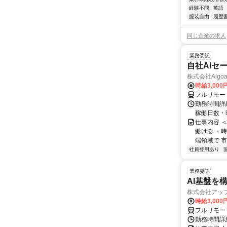
経験不問
英語
服装自由
履歴
同じ企業の求人
業務委託
自社AIセ
株式会社Algoa
時給3,000
フルリモー
勤務時間詳細
稼働日数・
仕事内容 
働ける ・時
端領域で 市
社員登用あり
業務委託
AI基盤を
株式会社アッ
時給3,000
フルリモー
勤務時間詳