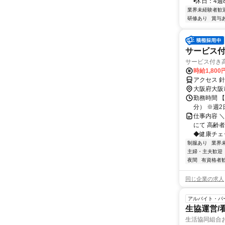
•休日：4週8
業界未経験者歓
研修あり
賞与
サービス
サービス付き
時給1,80
アクセス 針
大阪府大阪
勤務時間 【日
分） ※週2
仕事内容 
にて 高齢
◆健康チェッ
制服あり
業界
主婦・主夫歓迎
夜間
有資格者
同じ企業の求人
アルバイト・パ
生協運営/
生活協同組合