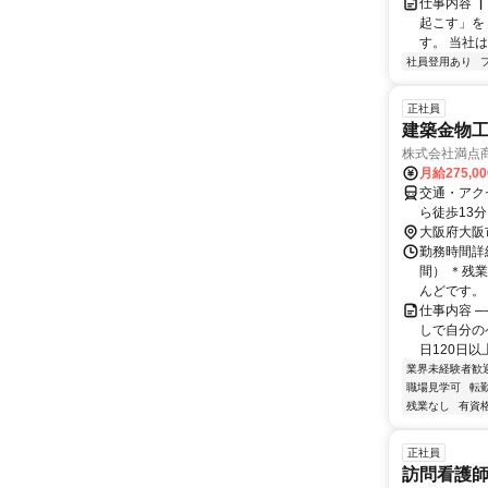
仕事内容 
起こす」を
す。 当社
社員登用あり
正社員
建築金物
株式会社満点
月給275,0
交通・アク
ら徒歩13分
大阪府大阪
勤務時間詳細
間） ＊残
んどです。 
仕事内容 ─
しで自分の
日120日以
業界未経験者歓
職場見学可
転
残業なし
有資
正社員
訪問看護