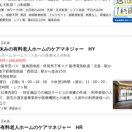
大歓迎！ □未経験...
副業・WワークOK
土日祝のみOK
主婦・主夫歓迎
シフト自由
平日のみOK
なし
経験不問
英語
未経験者歓迎
フルリモート
経験者歓迎
残業なし
研修あり
通費支給
シフト制
週4日以上OK
服装自由
正社員
日休みの有料老人ホームのケアマネジャー HY
人ホーム ホームランドあべの/医療法人河和会
00円～268,000円
 地下鉄御堂筋線「西田辺」駅から徒歩15分
市阿倍野区
日: （日勤）9：00～18：00 ※休憩1時間 （遅出）11：00～20：
憩1時間 ・シフト制
 【仕事内容】 ・特定施設での施設サービス計画書の作成 ・利用者様の入
て、居宅介護支援事業所や医療機関との連携 ・入居中の利用者様への
など
フト制
昇給あり
正社員
有料老人ホームのケアマネジャー HR