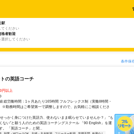
丘駅
してください
資格者歓迎
を選択してください
条件保
ートの英語コーチ
00円以上
ト
細 総労働時間：1ヶ月あたり165時間 フルフレックス制（実働8時間・
） ※勤務時間はご希望第一で調整しますので、お気軽にご相談くださ
「せっかく身につけた英語力、使わないまま眠らせていませんか？」 “も
ない”と願う人のための英語コーチングスクール 「90 English」を運
。 「英語コーチ」と聞...
迎
副業・WワークOK
主婦・主夫歓迎
フリーター歓迎
学歴不問
転勤なし