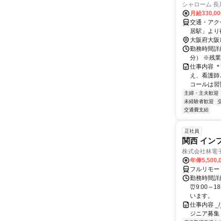
シャローム 長
月給330,0
交通・アクセ
居駅」より
大阪府大阪
勤務時間詳細
分） ※残
仕事内容 
え、看護師
コールは習熟
主婦・主夫歓迎
未経験者歓迎
交通費支給
正社員
関西 イン
株式会社林電
年俸5,500,
フルリモー
勤務時間詳細
⏰9:00～
います。
仕事内容 _/_
ジニア募集