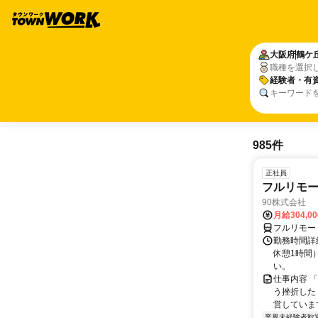
大阪府
鶴ケ
職種を選択
経験者・有
キーワード
985件
正社員
フルリモ
90株式会社
月給304,0
フルリモー
勤務時間詳
休憩1時間
い。
仕事内容 
う挫折したく
営しています
業界未経験者歓