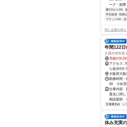
ーク・副業も
週1日からOK
学生歓迎
転勤
ブランクOK
交
同じ企業の求人
年間122
介護付有料老
月給238,0
アクセス: 大阪市営バス「阪南団地前」停留所下車スグ 阪堺電気軌道「北畠」駅か
ら徒歩6分
大阪府大阪
勤務時間・曜
00 ※休
仕事内容:
退去に関し
相談援助 
交通費支給
シ
休み充実の