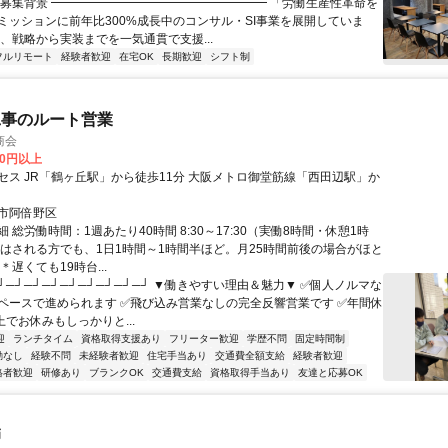
▏募集背景 ━━━━━━━━━━━━━━━━━━ 「労働生産性革命を
ミッションに前年比300%成長中のコンサル・SI事業を展開していま
は、戦略から実装までを一気通貫で支援...
フルリモート
経験者歓迎
在宅OK
長期歓迎
シフト制
工事のルート営業
商会
00円以上
セス JR「鶴ヶ丘駅」から徒歩11分 大阪メトロ御堂筋線「西田辺駅」か
市阿倍野区
 総労働時間：1週あたり40時間 8:30～17:30（実働8時間・休憩1時
業はされる方でも、1日1時間～1時間半ほど。月25時間前後の場合がほと
＊遅くても19時台...
┘─┘─┘─┘─┘─┘─┘─┘─┘ ▼働きやすい理由＆魅力▼ ✅個人ノルマな
ペースで進められます ✅飛び込み営業なしの完全反響営業です ✅年間休
上でお休みもしっかりと...
迎
ランチタイム
資格取得支援あり
フリーター歓迎
学歴不問
固定時間制
勤なし
経験不問
未経験者歓迎
住宅手当あり
交通費全額支給
経験者歓迎
格者歓迎
研修あり
ブランクOK
交通費支給
資格取得手当あり
友達と応募OK
師