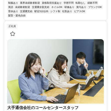
制服あり
業界未経験者歓迎
資格取得支援あり
学歴不問
転勤なし
経験不問
英語
未経験者歓迎
交通費全額支給
ネイルOK
研修あり
賞与あり
ブランクOK
育休あり
交通費支給
駅近5分以内
シフト制
社割あり
ピアスOK
髪型・髪色自由
正社員
大手通信会社のコールセンタースタッフ