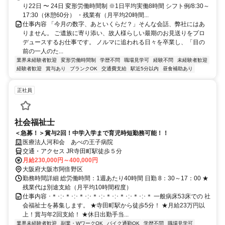
り22日 〜 24日 変形労働時間制 ※1日平均実働8時間 シフト例/8:30～
17:30（休憩60分） ・残業有（月平均20時間...
仕事内容 「今月の数字、あといくらだ？」そんな会話、弊社にはあ
りません。 ご遺族に寄り添い、故人様らしい最期のお見送りをプロ
デュースするお仕事です。 ノルマに追われる日々を卒業し、「目の
前の一人のた...
業界未経験者歓迎
変形労働時間制
学歴不問
職場見学可
経験不問
未経験者歓迎
経験者歓迎
賞与あり
ブランクOK
交通費支給
駅近5分以内
昼食補助あり
正社員
社会福祉士
＜急募！＞賞与2回！中学入学まで育児時短勤務可能！！
医療法人河和会 あべの王子病院
交通・アクセス JR寺田町駅徒歩５分
月給230,000円～400,000円
大阪府大阪市阿倍野区
勤務時間詳細 総労働時間：1週あたり40時間 日勤 8：30～17：00 ★
残業代は別途支給（月平均10時間程度）
仕事内容 ･＊･:･＊･:･＊･:･＊･:･＊･:･＊･:･＊･:･＊ 一般病床53床での 社
会福祉士を募集します。 ★寺田町駅から徒歩5分！ ★月給23万円以
上！賞与年2回支給！ ★休日出勤手当...
業界未経験者歓迎
副業・WワークOK
バイク通勤OK
学歴不問
職場見学可