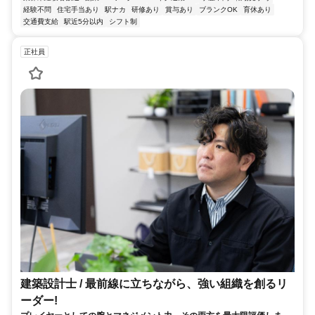
経験不問
住宅手当あり
駅ナカ
研修あり
賞与あり
ブランクOK
育休あり
交通費支給
駅近5分以内
シフト制
正社員
建築設計士 / 最前線に立ちながら、強い組織を創るリ
ーダー!