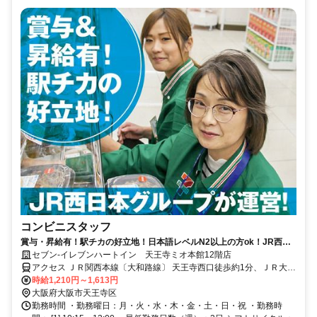
コンビニスタッフ
賞与・昇給有！駅チカの好立地！日本語レベルN2以上の方ok！JR西日
本グループ会社運営で安定度抜群！
セブン-イレブンハートイン 天王寺ミオ本館12階店
アクセス ＪＲ関西本線〔大和路線〕 天王寺西口徒歩約1分、ＪＲ大阪
環状線 天王寺西口徒歩約1分、ＪＲ阪和線 天王寺西口徒歩約1分
時給1,210円～1,613円
大阪府大阪市天王寺区
勤務時間 ・勤務曜日：月・火・水・木・金・土・日・祝 ・勤務時