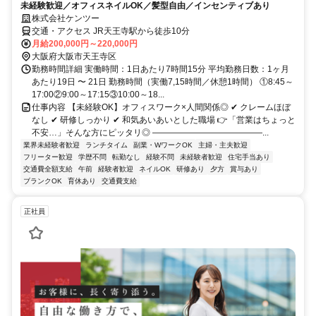
未経験歓迎／オフィスネイルOK／髪型自由／インセンティブあり
株式会社ケンツー
交通・アクセス JR天王寺駅から徒歩10分
月給200,000円～220,000円
大阪府大阪市天王寺区
勤務時間詳細 実働時間：1日あたり7時間15分 平均勤務日数：1ヶ月
あたり19日 〜 21日 勤務時間（実働7,15時間／休憩1時間） ①8:45～
17:00②9:00～17:15③10:00～18...
仕事内容 【未経験OK】オフィスワーク×人間関係◎ ✔ クレームほぼ
なし ✔ 研修しっかり ✔ 和気あいあいとした職場 👉「営業はちょっと
不安…」そんな方にピッタリ◎ ―――――――――――――...
業界未経験者歓迎
ランチタイム
副業・WワークOK
主婦・主夫歓迎
フリーター歓迎
学歴不問
転勤なし
経験不問
未経験者歓迎
住宅手当あり
交通費全額支給
午前
経験者歓迎
ネイルOK
研修あり
夕方
賞与あり
ブランクOK
育休あり
交通費支給
正社員