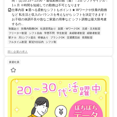
間： [1] 10:15～13:00 ・最低勤務日数（週）：2日 シフトサイクル：
1ヶ月 ※時間を短縮しての勤務は不可となります
仕事内容 ★選べる柔軟なシフトもポイント★ Wワークや扶養内勤務
など 私生活と収入のバランスを考えながら シフトを決定できます！
お子様の体調不良や急なご家庭の用事など シフト調整は最大限考慮
するの...
制服あり
扶養内勤務OK
社員登用あり
副業・WワークOK
主婦・主夫歓迎
フリーター歓迎
シフト自由
学歴不問
学生歓迎
未経験者歓迎
経験者歓迎
駅ナカ
月1シフト提出
研修あり
ブランクOK
交通費支給
長期歓迎
フルタイム歓迎
駅近5分以内
シフト制
同じ企業の求人
派遣社員