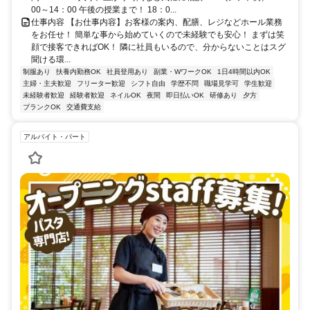
00～14：00 午後の授業まで！ 18：0...
仕事内容 【お仕事内容】お客様の案内、配膳、レジなどホール業務
をお任せ！ 簡単な事から始めていくので未経験でも安心！ まずは笑
顔で接客できればOK！ 隣に社員もいるので、分からないことはスグ
聞ける環...
制服あり
扶養内勤務OK
社員登用あり
副業・WワークOK
1日4時間以内OK
主婦・主夫歓迎
フリーター歓迎
シフト自由
学歴不問
職場見学可
学生歓迎
未経験者歓迎
経験者歓迎
ネイルOK
夜間
即日払いOK
研修あり
夕方
ブランクOK
交通費支給
アルバイト・パート