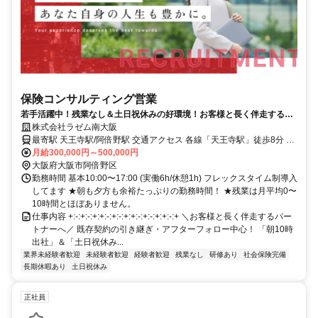
保険コンサルティング営業
若手活躍中！残業なし＆土日祝休みの好環境！お客様と長く伴走する保
険コンサルティング営業。
株式会社ラゼム南大阪
最寄駅 天王寺駅/阿倍野駅 交通アクセス 各線「天王寺駅」徒歩8分 谷
町線「阿倍野駅」徒歩6分
月給300,000円～500,000円
大阪府大阪市阿倍野区
勤務時間 基本10:00〜17:00 (実働6h/休憩1h) フレックスタイム制導入
してます ★朝も夕方も余裕たっぷりの勤務時間！ ★残業は月平均0〜
10時間とほぼありません。
仕事内容 +:-:+:-:+:+:-:+:-:+:+:-:+:-:+:+:-:+ ＼お客様と長く伴走するパー
トナーへ／ 既存契約の引き継ぎ・アフターフォロー中心！ 「朝10時
出社」＆「土日祝休み...
業界未経験者歓迎
未経験者歓迎
経験者歓迎
残業なし
研修あり
社会保険完備
長期休暇あり
土日祝休み
正社員