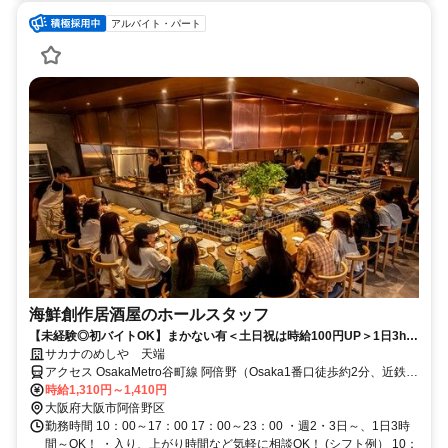
アルバイト・パート
海鮮創作居酒屋のホールスタッフ
【未経験◎初バイトOK】まかない有＜土日祝は時給100円UP＞1日3h
～！23時閉店で授業後も働ける
サカナのめしや 天端
アクセス OsakaMetro谷町線 阿倍野（Osaka1番口徒歩約2分、近鉄南
大阪線 大阪阿部野橋南口徒歩約3分、ＪＲ大阪環状線 天王寺12番口
時給1,310円～1,410円
徒歩約4分 JR「天王寺駅」より徒歩5分
大阪府大阪市阿倍野区
勤務時間 10：00～17：00 17：00～23：00 ・週2・3日～、1日3時
間～OK！ ・入り、上がり時間など気軽に相談OK！ (シフト例） 10：