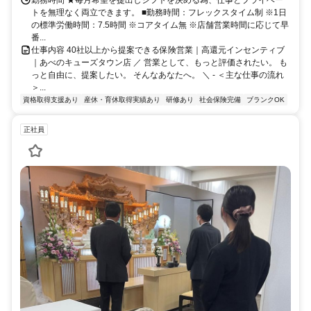
勤務時間 ★毎月希望を提出しシフトを決める為、仕事とプライベー
トを無理なく両立できます。 ■勤務時間：フレックスタイム制 ※1日
の標準労働時間：7.5時間 ※コアタイム無 ※店舗営業時間に応じて早
番...
仕事内容 40社以上から提案できる保険営業｜高還元インセンティブ
｜あべのキューズタウン店 ／ 営業として、もっと評価されたい。 も
っと自由に、提案したい。 そんなあなたへ。 ＼ - ＜主な仕事の流れ
＞...
資格取得支援あり
産休・育休取得実績あり
研修あり
社会保険完備
ブランクOK
正社員