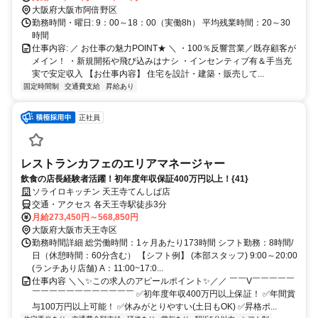
大阪府大阪市阿倍野区
勤務時間・曜日: 9：00～18：00（実働8h） 平均残業時間：20～30
時間
仕事内容: ／ お仕事の魅力POINT★ ＼ ・100％反響営業／既存顧客が
メイン！ ・新規開拓や飛び込みはナシ ・インセンティブ有＆手当充
実で安定収入 【お仕事内容】 住宅を設計・建築・販売して...
固定時間制
交通費支給
昇給あり
正社員
レストランカフェのエリアマネージャー
飲食の店長経験者活躍！初年度年収保証400万円以上！{41}
ソライロキッチン 天王寺てんしば店
交通・アクセス 各天王寺駅徒歩3分
月給273,450円～568,850円
大阪府大阪市天王寺区
勤務時間詳細 総労働時間：1ヶ月あたり173時間 シフト勤務：8時間/
日（休憩時間：60分含む） 【シフト例】 (本部スタッフ) 9:00～20:00
(ランチあり店舗) A：11:00~17:0...
仕事内容 ＼＼✨この求人のアピールポイント✨／／ ￣￣V￣￣￣￣￣
￣￣￣￣￣￣￣￣￣￣￣￣ ✅初年度年収400万円以上保証！ ✅年間賞
与100万円以上可能！ ✅休みがとりやすい(土日もOK) ✅昇格ポ...