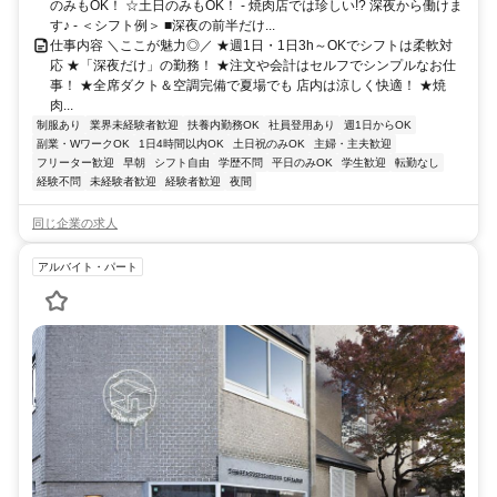
のみもOK！ ☆土日のみもOK！ - 焼肉店では珍しい!? 深夜から働けま
す♪ - ＜シフト例＞ ■深夜の前半だけ...
仕事内容 ＼ここが魅力◎／ ★週1日・1日3h～OKでシフトは柔軟対
応 ★「深夜だけ」の勤務！ ★注文や会計はセルフでシンプルなお仕
事！ ★全席ダクト＆空調完備で夏場でも 店内は涼しく快適！ ★焼
肉...
制服あり
業界未経験者歓迎
扶養内勤務OK
社員登用あり
週1日からOK
副業・WワークOK
1日4時間以内OK
土日祝のみOK
主婦・主夫歓迎
フリーター歓迎
早朝
シフト自由
学歴不問
平日のみOK
学生歓迎
転勤なし
経験不問
未経験者歓迎
経験者歓迎
夜間
同じ企業の求人
アルバイト・パート