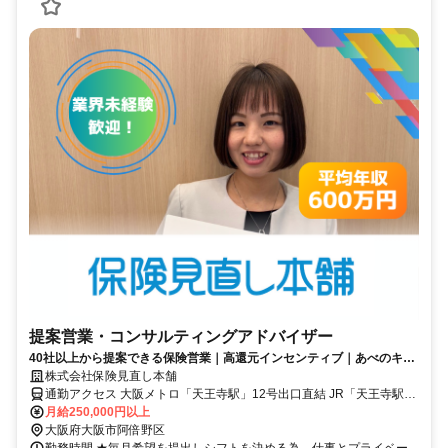
提案営業・コンサルティングアドバイザー
40社以上から提案できる保険営業｜高還元インセンティブ｜あべのキュ
ーズタウン店
株式会社保険見直し本舗
通勤アクセス 大阪メトロ「天王寺駅」12号出口直結 JR「天王寺駅」
南口から徒歩3分 近鉄南大阪線「大阪阿部野橋駅」西改札から徒歩3
月給250,000円以上
分 阪堺電気軌道上町線「天王寺駅前停留場」から徒歩2分
大阪府大阪市阿倍野区