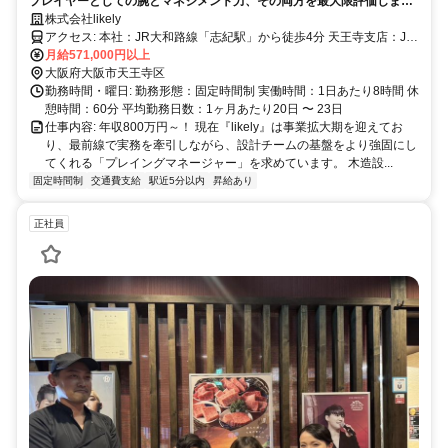
プレイヤーとしての腕とマネジメント力、その両方を最大限評価しま
す！
株式会社likely
アクセス: 本社：JR大和路線「志紀駅」から徒歩4分 天王寺支店：JR
環状線、御堂筋線「天王寺駅」から徒歩5分
月給571,000円以上
大阪府大阪市天王寺区
勤務時間・曜日: 勤務形態：固定時間制 実働時間：1日あたり8時間 休
憩時間：60分 平均勤務日数：1ヶ月あたり20日 〜 23日
仕事内容: 年収800万円～！ 現在『likely』は事業拡大期を迎えてお
り、最前線で実務を牽引しながら、設計チームの基盤をより強固にし
てくれる「プレイングマネージャー」を求めています。 木造設...
固定時間制
交通費支給
駅近5分以内
昇給あり
正社員