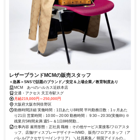
レザーブランドMCMの販売スタッフ
＜急募＞SNSで話題のブランド／安定＆上場企業／教育制度あり
MCM あべのハルカス近鉄本店
交通・アクセス 天王寺駅スグ
月給219,000円～250,000円
大阪府大阪市阿倍野区
勤務時間詳細 実働時間：1日あたり8時間 平均勤務日数：1ヶ月あた
り21日 営業時間：10:00～20:00 勤務時間： 9:30～20:30(実働8h) ※
残業月5時間未満 週5～＆1日8時間勤...
仕事内容 雇用形態：正社員 職種：その他サービス業接客/フロアスタ
ッフ、店舗/ディスプレーデザイナー/VMD、販売/フロアスタッフ（ア
パレル/アクセサリー/インテリア） ＼社員募集／ 韓国アイドルの...