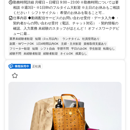
勤務時間詳細 月曜日～日曜日 9:00～23:00 ※勤務時間については要
相談 ※週3日~ ※1日8hのフルタイム大歓迎 ※土日のお休みもご相談
ください！ シフトサイクル： 希望のお休みを取ること可...
仕事内容 ◆動画配信サービスのお問い合わせ受付・データ入力◆ ・
契約者からの問い合わせ受付（電話、チャット対応） ・契約情報の
確認、入力業務 未経験のスタッフがほとんど！ オフィスワークデビ
ューに最...
業界未経験者歓迎
短期（3ヵ月以内）
ランチタイム
社員登用あり
副業・WワークOK
1日4時間以内OK
主婦・主夫歓迎
資格取得支援あり
フリーター歓迎
短期
シフト自由
学歴不問
平日のみOK
学生歓迎
転勤なし
経験不問
未経験者歓迎
経験者歓迎
ネイルOK
残業なし
正社員