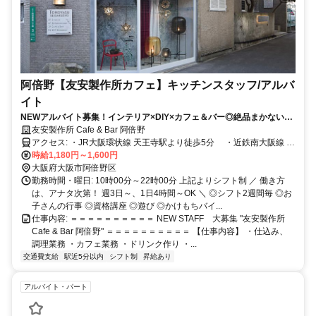
阿倍野【友安製作所カフェ】キッチンスタッフ/アルバ
イト
NEWアルバイト募集！インテリア×DIY×カフェ＆バー◎絶品まかないあ
り！おしゃれ空間で働ける
友安製作所 Cafe & Bar 阿倍野
アクセス: ・JR大阪環状線 天王寺駅より徒歩5分 ・近鉄南大阪線 大
阪阿部野橋駅より徒歩3分
時給1,180円～1,600円
大阪府大阪市阿倍野区
勤務時間・曜日: 10時00分～22時00分 上記よりシフト制 ／ 働き方
は、アナタ次第！ 週3日～、1日4時間～OK ＼ ◎シフト2週間毎 ◎お
子さんの行事 ◎資格講座 ◎遊び ◎かけもちバイ...
仕事内容: ＝＝＝＝＝＝＝＝＝＝ NEW STAFF 大募集 "友安製作所
Cafe & Bar 阿倍野" ＝＝＝＝＝＝＝＝＝＝ 【仕事内容】 ・仕込み、
調理業務 ・カフェ業務 ・ドリンク作り ・...
交通費支給
駅近5分以内
シフト制
昇給あり
アルバイト・パート