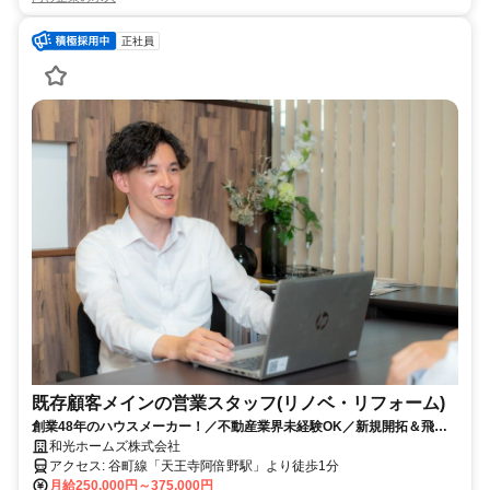
正社員
既存顧客メインの営業スタッフ(リノベ・リフォーム)
創業48年のハウスメーカー！／不動産業界未経験OK／新規開拓＆飛び
込みナシ！昇給・賞与各年2回／福利厚生充実／服装ネイル自由
和光ホームズ株式会社
アクセス: 谷町線「天王寺阿倍野駅」より徒歩1分
月給250,000円～375,000円