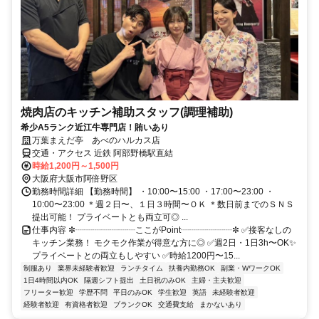
焼肉店のキッチン補助スタッフ(調理補助)
希少A5ランク近江牛専門店！賄いあり
万葉まえだ亭 あべのハルカス店
交通・アクセス 近鉄 阿部野橋駅直結
時給1,200円～1,500円
大阪府大阪市阿倍野区
勤務時間詳細 【勤務時間】 ・10:00〜15:00 ・17:00〜23:00 ・
10:00〜23:00 ＊週２日〜、１日３時間〜ＯＫ ＊数日前までのＳＮＳ
提出可能！ プライベートとも両立可◎ ...
仕事内容 ✼┈┈┈┈┈┈┈ここがPoint┈┈┈┈┈┈✼ ✅接客なしの
キッチン業務！ モクモク作業が得意な方に◎ ✅週2日・1日3h〜OK✨
プライベートとの両立もしやすい ✅時給1200円〜15...
制服あり
業界未経験者歓迎
ランチタイム
扶養内勤務OK
副業・WワークOK
1日4時間以内OK
隔週シフト提出
土日祝のみOK
主婦・主夫歓迎
フリーター歓迎
学歴不問
平日のみOK
学生歓迎
英語
未経験者歓迎
経験者歓迎
有資格者歓迎
ブランクOK
交通費支給
まかないあり