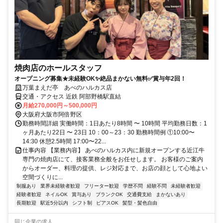
焼肉店のホールスタッフ
オープニング募集★未経験OK✨絶品まかない無料✅賞与年2回！
万葉まえだ亭 あべのハルカス店
交通・アクセス 近鉄 阿部野橋駅直結
月給270,000円～500,000円
大阪府大阪市阿倍野区
勤務時間詳細 実働時間：1日あたり8時間 〜 10時間 平均勤務日数：1
ヶ月あたり22日 〜 23日 10：00～23：30 勤務時間例 ①10:00〜
14:30 休憩2.5時間 17:00〜22...
仕事内容 【業務内容】 あべのハルカス内に新規オープンする近江牛
専門の焼肉店にて、接客業務全般をお任せします。 お客様のご案内
からオーダー、料理の提供、レジ対応まで、お店の顔として心地よい
空間づくりに...
制服あり
業界未経験者歓迎
フリーター歓迎
学歴不問
経験不問
未経験者歓迎
経験者歓迎
ネイルOK
賞与あり
ブランクOK
交通費支給
まかないあり
長期歓迎
駅近5分以内
シフト制
ピアスOK
髪型・髪色自由
同じ企業の求人