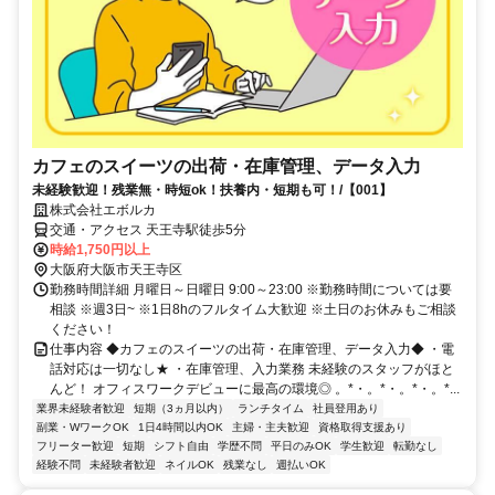
カフェのスイーツの出荷・在庫管理、データ入力
未経験歓迎！残業無・時短ok！扶養内・短期も可！/【001】
株式会社エボルカ
交通・アクセス 天王寺駅徒歩5分
時給1,750円以上
大阪府大阪市天王寺区
勤務時間詳細 月曜日～日曜日 9:00～23:00 ※勤務時間については要
相談 ※週3日~ ※1日8hのフルタイム大歓迎 ※土日のお休みもご相談
ください！
仕事内容 ◆カフェのスイーツの出荷・在庫管理、データ入力◆ ・電
話対応は一切なし★ ・在庫管理、入力業務 未経験のスタッフがほと
んど！ オフィスワークデビューに最高の環境◎ 。*・。*・。*・。*...
業界未経験者歓迎
短期（3ヵ月以内）
ランチタイム
社員登用あり
副業・WワークOK
1日4時間以内OK
主婦・主夫歓迎
資格取得支援あり
フリーター歓迎
短期
シフト自由
学歴不問
平日のみOK
学生歓迎
転勤なし
経験不問
未経験者歓迎
ネイルOK
残業なし
週払いOK