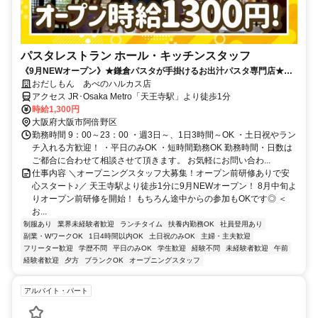
パスタレストラン ホール・キッチンスタッフ
《9月NEWオープン》★鎌倉パスタが手掛けるお出汁パスタ専門店★
OPEN特別時給1300円！/1日3h～短時間OK！沢山の同期と一緒にスタ
おだしもん あべのハルカス店
ートしませんか♪
アクセス JR･Osaka Metro「天王寺駅」より徒歩1分
時給1,300円
大阪府大阪市阿倍野区
勤務時間 9：00～23：00 ・週3日～、1日3時間～OK ・土日祝やラン
チ入れる方歓迎！ ・平日のみOK ・短時間勤務OK 勤務時間・日数は
ご都合に合わせて相談させて頂きます。 お気軽にお問い合わ...
仕事内容 ＼オープニングスタッフ大募集！オープン前研修ありで安
心スタート♪／ 天王寺駅より徒歩1分に9月NEWオープン！ 8月中旬よ
りオープン前研修を開始！ もちろん途中からの参加もOKです◎ ＜
お...
制服あり
業界未経験者歓迎
ランチタイム
扶養内勤務OK
社員登用あり
副業・WワークOK
1日4時間以内OK
土日祝のみOK
主婦・主夫歓迎
フリーター歓迎
学歴不問
平日のみOK
学生歓迎
経験不問
未経験者歓迎
午前
経験者歓迎
夕方
ブランクOK
オープニングスタッフ
アルバイト・パート