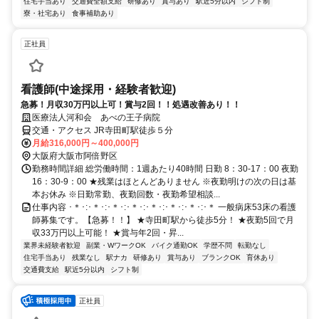
住宅手当あり
交通費全額支給
研修あり
賞与あり
駅近5分以内
シフト制
寮・社宅あり
食事補助あり
正社員
看護師(中途採用・経験者歓迎)
急募！月収30万円以上可！賞与2回！！処遇改善あり！！
医療法人河和会 あべの王子病院
交通・アクセス JR寺田町駅徒歩５分
月給316,000円～400,000円
大阪府大阪市阿倍野区
勤務時間詳細 総労働時間：1週あたり40時間 日勤 8：30-17：00 夜勤
16：30-9：00 ★残業はほとんどありません ※夜勤明けの次の日は基
本お休み ※日勤常勤、夜勤回数・夜勤希望相談...
仕事内容 ･＊･:･＊･:･＊･:･＊･:･＊･:･＊･:･＊･:･＊ 一般病床53床の看護
師募集です。【急募！！】 ★寺田町駅から徒歩5分！ ★夜勤5回で月
収33万円以上可能！ ★賞与年2回・昇...
業界未経験者歓迎
副業・WワークOK
バイク通勤OK
学歴不問
転勤なし
住宅手当あり
残業なし
駅ナカ
研修あり
賞与あり
ブランクOK
育休あり
交通費支給
駅近5分以内
シフト制
正社員