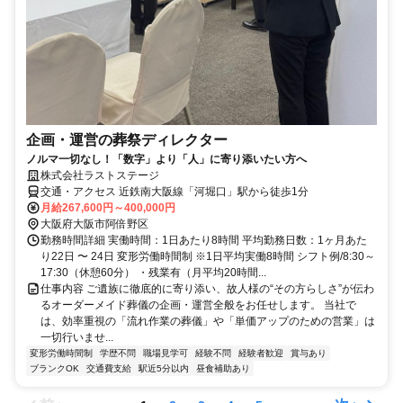
企画・運営の葬祭ディレクター
ノルマ一切なし！「数字」より「人」に寄り添いたい方へ
株式会社ラストステージ
交通・アクセス 近鉄南大阪線「河堀口」駅から徒歩1分
月給267,600円～400,000円
大阪府大阪市阿倍野区
勤務時間詳細 実働時間：1日あたり8時間 平均勤務日数：1ヶ月あた
り22日 〜 24日 変形労働時間制 ※1日平均実働8時間 シフト例/8:30～
17:30（休憩60分） ・残業有（月平均20時間...
仕事内容 ご遺族に徹底的に寄り添い、故人様の“その方らしさ”が伝わ
るオーダーメイド葬儀の企画・運営全般をお任せします。 当社で
は、効率重視の「流れ作業の葬儀」や「単価アップのための営業」は
一切行いませ...
変形労働時間制
学歴不問
職場見学可
経験不問
経験者歓迎
賞与あり
ブランクOK
交通費支給
駅近5分以内
昼食補助あり