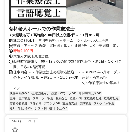
有料老人ホームでの作業療法士
＜未経験も可＞高時給2100円以上◎週2日～・1日3h～可！
株式会社GET 住宅型有料老人ホーム シャルール天王寺東
交通・アクセス 近鉄「北田辺」駅より徒歩7分、JR「美章園」駅より
徒歩9分
時給2,100円
大阪府大阪市東住吉区
勤務時間詳細 9：00～18：00の間で3時間以上◎ ・週2日～OK ・時
間、日数の相談可能
仕事内容 ＜＜作業療法士の経験者歓迎！＞＞ ⏩2025年6月オープン
のキレイな職場♪ ⏩週2日～・1日3h～OK！家庭と両立も◎
………………………………………………… ＼＼作業療法士の募集！
／／...
扶養内勤務OK
社員登用あり
副業・WワークOK
1日4時間以内OK
主婦・主夫歓迎
フリーター歓迎
転勤なし
経験不問
未経験者歓迎
経験者歓迎
有資格者歓迎
研修あり
ブランクOK
交通費支給
長期歓迎
フルタイム歓迎
週2・3日からOK
シフト制
週4日以上OK
アルバイト・パート