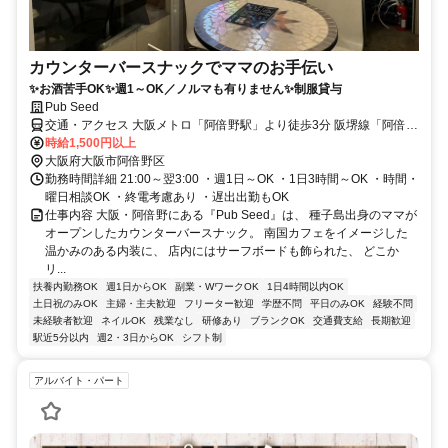
カウンターバースナックでママのお手伝い
✨お酒苦手OK✨週1～OK／ノルマも有りません✨制服貸与
Pub Seed
交通・アクセス 大阪メトロ「阿倍野駅」より徒歩3分 阪堺線「阿倍野
駅」より徒歩4分
時給1,500円以上
大阪府大阪市阿倍野区
勤務時間詳細 21:00～翌3:00 ・週1日～OK ・1日3時間～OK ・時間・
曜日相談OK ・終電考慮あり ・遅出出勤もOK
仕事内容 大阪・阿倍野にある『Pub Seed』は、 種子島出身のママが
オープンしたカウンターバースナック。 南国カフェをイメージした
温かみのある内装に、 店内にはサーフボードも飾られた、 どこか
リ...
扶養内勤務OK
週1日からOK
副業・WワークOK
1日4時間以内OK
土日祝のみOK
主婦・主夫歓迎
フリーター歓迎
学歴不問
平日のみOK
経験不問
未経験者歓迎
ネイルOK
残業なし
研修あり
ブランクOK
交通費支給
長期歓迎
駅近5分以内
週2・3日からOK
シフト制
アルバイト・パート