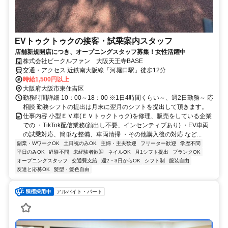
EVトゥクトゥクの接客・試乗案内スタッフ
店舗新規開店につき、オープニングスタッフ募集！女性活躍中
株式会社ビークルファン 大阪天王寺BASE
交通・アクセス 近鉄南大阪線「河堀口駅」徒歩12分
時給1,500円以上
大阪府大阪市東住吉区
勤務時間詳細 10：00～18：00 ※1日4時間くらい～、週2日勤務～ 応
相談 勤務シフトの提出は月末に翌月のシフトを提出して頂きます。
仕事内容 小型ＥＶ車(ＥＶトゥクトゥク)を修理、販売をしている企業
での ・TikTok配信業務(顔出し不要、インセンティブあり) ・EV車両
の試乗対応、簡単な整備、車両清掃 ・その他購入後の対応 など...
副業・WワークOK
土日祝のみOK
主婦・主夫歓迎
フリーター歓迎
学歴不問
平日のみOK
経験不問
未経験者歓迎
ネイルOK
月1シフト提出
ブランクOK
オープニングスタッフ
交通費支給
週2・3日からOK
シフト制
服装自由
友達と応募OK
髪型・髪色自由
アルバイト・パート