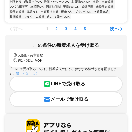
制服あり
週1日からOK
副業・WワークOK
土日祝のみOK
主婦・主夫歓迎
60代も応募可
車通勤OK
固定時間制
平日のみOK
経験不問
未経験者歓迎
経験者歓迎
残業なし
有資格者歓迎
研修あり
ブランクOK
交通費支給
長期歓迎
フルタイム歓迎
週2・3日からOK
前へ
次へ
1
2
3
4
5
この条件の新着求人を受け取る
大阪府 / 美章園駅
週2・3日からOK
「LINEで受け取る」では、新着求人のほか、おすすめ情報なども配信しま
す。
詳しくはこちら
LINEで受け取る
メールで受け取る