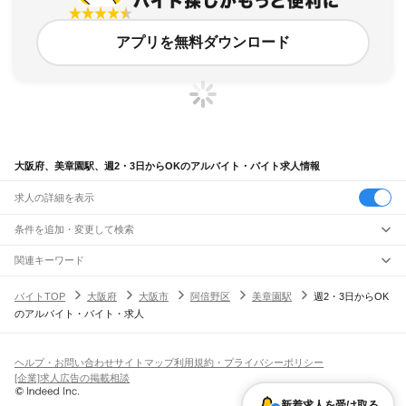
アプリを無料ダウンロード
大阪府、美章園駅、週2・3日からOKのアルバイト・バイト求人情報
求人の詳細を表示
条件を追加・変更して検索
市区町村を追加・変更
関連キーワード
完全在宅ワーク 全国
シール貼り 在宅
現在地周辺
ガチャガチャ
犬カフェ
大阪府
駅を追加・変更
バイトTOP
大阪府
大阪市
阿倍野区
美章園駅
週2・3日からOK
大阪府
すべて
のアルバイト・バイト・求人
大阪市
すべて
職種を追加・変更
JR京都線
都島区
福島区
此花区
西区
港区
大正区
天王寺区
浪速区
西淀川区
東淀川区
東成区
島本駅
高槻駅
摂津富田駅
JR総持寺駅
茨木駅
千里丘駅
岸辺駅
吹田駅
東淀川駅
飲食・フードサービス
生野区
旭区
城東区
阿倍野区
住吉区
東住吉区
西成区
淀川区
鶴見区
住之江区
特徴を追加・変更
新大阪駅
大阪駅
飲食・フードサービス
平野区
北区
中央区
すべて
ヘルプ・お問い合わせ
サイトマップ
利用規約・プライバシーポリシー
ホールスタッフ
キッチンスタッフ
皿洗い・洗い場
精肉・鮮魚加工
給食調理
人気
[企業]求人広告の掲載相談
JR神戸線(大阪～神戸)
堺市
すべて
雇用形態を追加・変更
パン屋（ベーカリー）
フードカウンター販売員
バー（BAR）・バーテンダー
日払いOK
高校生歓迎
学生歓迎
深夜の仕事
髪型・髪色自由
ひげOK
ネイルOK
大阪駅
塚本駅
堺区
中区
東区
西区
南区
北区
美原区
飲食店補助（開店・閉店準備）
飲食店（店長・マネージャー）
新着求人を受け取る