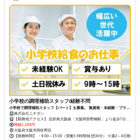
小学校の調理補助スタッフ/経験不問
小学校で調理補助スタッフ【パート】を募集。 無資格・未経験・ブラン
クあり可。週2日～可。扶養内勤務可。制服貸与。
株式会社ニチダン
【勤務地アクセス】 近鉄南大阪線「大阪阿部野橋駅」より徒歩7分程
度
時給1,180円
大阪府大阪市阿倍野区
【勤務時間】 ・9:00～15:00（実働5.5時間/休憩30分） ※週2～4日勤