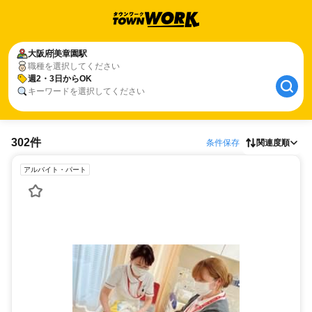
大阪府
美章園駅
職種を選択してください
週2・3日からOK
キーワードを選択してください
302件
条件保存
関連度順
アルバイト・パート