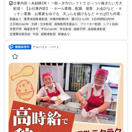
仕事内容 ✨未経験OK！ ✨朝～夕方のシフトで がっつり稼ぎたい方大
歓迎！ 【お仕事内容】 ・ホール業務…配膳、接客、お会計など ・キ
ッチン業務…お蕎麦をゆでる、天ぷらを揚げるなど ※そば打ち作業...
制服あり
業界未経験者歓迎
扶養内勤務OK
週1日からOK
1日4時間以内OK
土日祝のみOK
主婦・主夫歓迎
資格取得支援あり
フリーター歓迎
シフト自由
学歴不問
職場見学可
平日のみOK
学生歓迎
経験不問
未経験者歓迎
交通費全額支給
午前
経験者歓迎
研修あり
アルバイト・パート