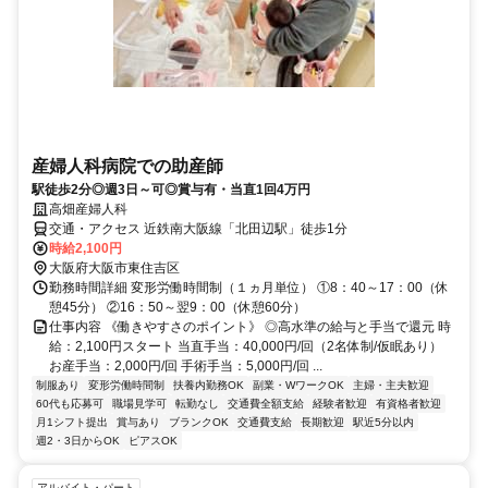
産婦人科病院での助産師
駅徒歩2分◎週3日～可◎賞与有・当直1回4万円
高畑産婦人科
交通・アクセス 近鉄南大阪線「北田辺駅」徒歩1分
時給2,100円
大阪府大阪市東住吉区
勤務時間詳細 変形労働時間制（１ヵ月単位） ①8：40～17：00（休
憩45分） ②16：50～翌9：00（休憩60分）
仕事内容 《働きやすさのポイント》 ◎高水準の給与と手当で還元 時
給：2,100円スタート 当直手当：40,000円/回（2名体制/仮眠あり）
お産手当：2,000円/回 手術手当：5,000円/回 ...
制服あり
変形労働時間制
扶養内勤務OK
副業・WワークOK
主婦・主夫歓迎
60代も応募可
職場見学可
転勤なし
交通費全額支給
経験者歓迎
有資格者歓迎
月1シフト提出
賞与あり
ブランクOK
交通費支給
長期歓迎
駅近5分以内
週2・3日からOK
ピアスOK
アルバイト・パート