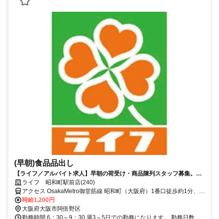
(早朝)食品品出し
【ライフ／アルバイト求人】早朝の荷受け・商品陳列スタッフ募集。空
いた時間に効率よく働けます
ライフ 昭和町駅前店(240)
アクセス OsakaMetro御堂筋線 昭和町（大阪府）1番口徒歩約1分、
OsakaMetro谷町線 文の里7番口徒歩約4分、阪堺電気軌道上町線 松虫
時給1,200円
徒歩約12分
大阪府大阪市阿倍野区
勤務時間 6：30～9：30 週3～5日での勤務になります。 勤務日数、