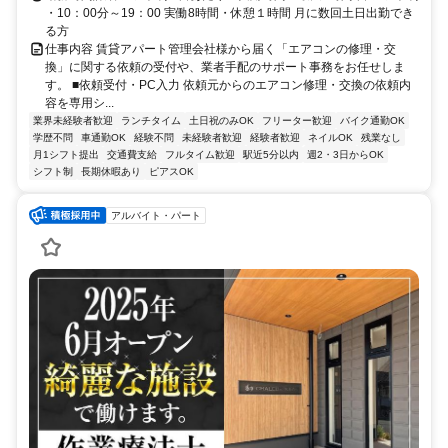
・10：00分～19：00 実働8時間・休憩１時間 月に数回土日出勤でき
る方
仕事内容 賃貸アパート管理会社様から届く「エアコンの修理・交
換」に関する依頼の受付や、業者手配のサポート事務をお任せしま
す。 ■依頼受付・PC入力 依頼元からのエアコン修理・交換の依頼内
容を専用シ...
業界未経験者歓迎
ランチタイム
土日祝のみOK
フリーター歓迎
バイク通勤OK
学歴不問
車通勤OK
経験不問
未経験者歓迎
経験者歓迎
ネイルOK
残業なし
月1シフト提出
交通費支給
フルタイム歓迎
駅近5分以内
週2・3日からOK
シフト制
長期休暇あり
ピアスOK
アルバイト・パート