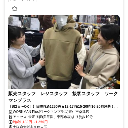
販売スタッフ レジスタッフ 接客スタッフ ワーク
マンプラス
【週2日〜OK！】日曜時給1250円★12-17時/15-20時/16-20時急募！バ
イク通勤・髪自由◎
WORKMAN Plus(ワークマンプラス)東住吉桑津店
アクセス: 最寄り駅(美章園、東部市場)より徒歩10分
時給1,180円～1,250円
大阪府大阪市東住吉区