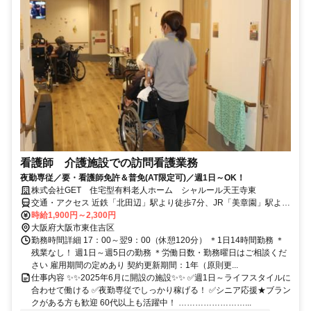
看護師 介護施設での訪問看護業務
夜勤専従／要・看護師免許＆普免(AT限定可)／週1日～OK！
株式会社GET 住宅型有料老人ホーム シャルール天王寺東
交通・アクセス 近鉄「北田辺」駅より徒歩7分、JR「美章園」駅より
徒歩9分
時給1,900円～2,300円
大阪府大阪市東住吉区
勤務時間詳細 17：00～翌9：00（休憩120分） ＊1日14時間勤務 ＊
残業なし！ 週1日～週5日の勤務 ＊労働日数・勤務曜日はご相談くだ
さい 雇用期間の定めあり 契約更新期間：1年（原則更...
仕事内容 ✨✨2025年6月に開設の施設✨✨ ✅週1日～ライフスタイルに
合わせて働ける ✅夜勤専従でしっかり稼げる！ ✅シニア応援★ブラン
クがある方も歓迎 60代以上も活躍中！ ……………………...