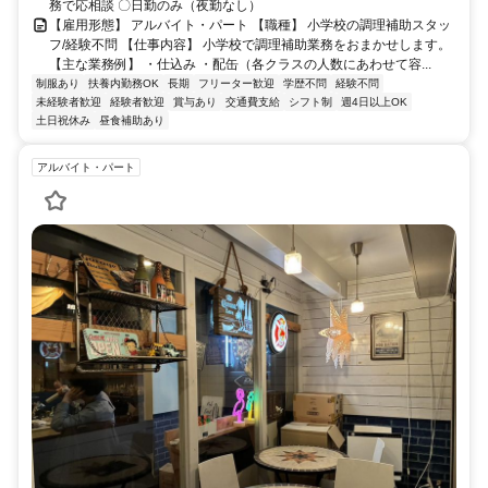
務で応相談 〇日勤のみ（夜勤なし）
【雇用形態】 アルバイト・パート 【職種】 小学校の調理補助スタッ
フ/経験不問 【仕事内容】 小学校で調理補助業務をおまかせします。
【主な業務例】 ・仕込み ・配缶（各クラスの人数にあわせて容...
制服あり
扶養内勤務OK
長期
フリーター歓迎
学歴不問
経験不問
未経験者歓迎
経験者歓迎
賞与あり
交通費支給
シフト制
週4日以上OK
土日祝休み
昼食補助あり
アルバイト・パート