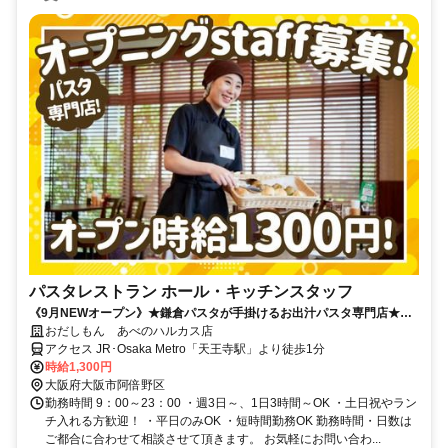
パスタレストラン ホール・キッチンスタッフ
《9月NEWオープン》★鎌倉パスタが手掛けるお出汁パスタ専門店★
OPEN特別時給1300円！/1日3h～短時間OK！沢山の同期と一緒にスタ
おだしもん あべのハルカス店
ートしませんか♪
アクセス JR･Osaka Metro「天王寺駅」より徒歩1分
時給1,300円
大阪府大阪市阿倍野区
勤務時間 9：00～23：00 ・週3日～、1日3時間～OK ・土日祝やラン
チ入れる方歓迎！ ・平日のみOK ・短時間勤務OK 勤務時間・日数は
ご都合に合わせて相談させて頂きます。 お気軽にお問い合わ...