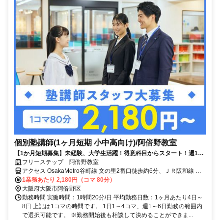
個別塾講師(1ヶ月短期 小中高向け)/阿倍野教室
【1か月短期募集】未経験、大学生活躍！得意科目からスタート！週1、
1コマ～OK！
フリーステップ 阿倍野教室
アクセス OsakaMetro谷町線 文の里2番口徒歩約6分、ＪＲ阪和線 美
章園東口徒歩約9分、OsakaMetro谷町線 阿倍野（Osaka4番口徒歩約
1業務あたり 2,180円（コマ 80分）
10分 OsakaMetro谷町線「文の里駅」より徒歩7分
大阪府大阪市阿倍野区
勤務時間 実働時間：1時間20分/日 平均勤務日数：1ヶ月あたり4日～
8日 上記は1コマの時間です。 1日1～4コマ、週1～6日勤務の範囲内
で選択可能です。 ※勤務開始後も相談して決めることができま...