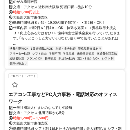
のがみ歯科医院
交通・アクセス 近鉄南大阪線 河堀口駅～徒歩10分
時給1,700円以上
大阪府大阪市東住吉区
勤務時間詳細 8：45～19:00の間で4時間～ ・週2日～OK！
仕事内容 ＜週2日＆1日4ｈ～OK！待遇も充実＞ ＜資格取得支援あ
り！向上心ある方はぜひ♪＞ 歯科衛生士業務全般を行っていただきま
す｡ ｢もっとこうした方がいい｣など､働く中で気付いたことがあれば
...
扶養内勤務OK
1日4時間以内OK
主婦・主夫歓迎
資格取得支援あり
フリーター歓迎
シフト自由
学歴不問
学生歓迎
未経験者歓迎
交通費全額支給
経験者歓迎
ブランクOK
長期歓迎
駅近5分以内
週2・3日からOK
シフト制
長期休暇あり
アルバイト・パート
エアコン工事などPC入力事務・電話対応のオフィス
ワーク
一般社団法人住まいのなんでも相談所
交通・アクセス 北田辺駅から5分
時給1,200円～1,500円
大阪府大阪市東住吉区
勤務時間詳細 シフト制 1日あたりの実働時間：最大8時間/日 シフト制