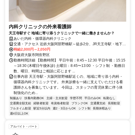
内科クリニックの外来看護師
天王寺駅すぐ 地域に寄り添うクリニックで一緒に働きませんか？
あいだ内科・循環器内科クリニック
交通・アクセス 近鉄大阪阿部野橋駅～徒歩2分、JR天王寺駅・地下鉄
阿倍野駅～徒歩4分
時給2,000円～2,050円
大阪府大阪市阿倍野区
勤務時間詳細 【勤務時間】 平日午前：8:45～12:30 平日午後：15:15
～18:30 (木曜日午後休診) 土曜日：8:45〜13:00 ・シフト制 ・勤務日
数、曜日、時間はご相談に応じます ...
仕事内容 天王寺駅・大阪阿部野橋駅近くの、地域に寄り添う内科・
循環器内科クリニックです。 外来診療を一緒に支えていただける看
護師さんを募集しています。 今回は、スタッフの育児休業に伴う体
制強化のため...
制服あり
扶養内勤務OK
主婦・主夫歓迎
学歴不問
平日のみOK
転勤なし
交通費全額支給
経験者歓迎
有資格者歓迎
ブランクOK
交通費支給
長期歓迎
フルタイム歓迎
駅近5分以内
週2・3日からOK
シフト制
長期休暇あり
週4日以上OK
アルバイト・パート