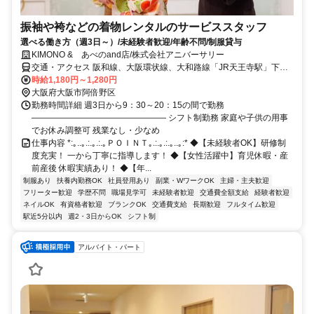
振袖や袴などの着物レンタルのサービススタッフ
選べる働き方（週3日～）/未経験者歓迎/年齢不問/制服貸与
KIMONO & あべのand店/株式会社アニバーサリー
交通・アクセス 阪和線、大阪環状線、大和路線「JR天王寺駅」下車
「ミオステーション1F中央口」より徒歩5分。 大阪メトロ御堂筋線
時給1,180円～1,280円
「天王寺駅」下車「西改札」より徒歩5分。 大阪メトロ谷町線「阿部
大阪府大阪市阿倍野区
野駅」下車「北改札、1番出口」より徒歩3分。 阪堺電車「阿部野
勤務時間詳細 週3日から9：30～20：15の間で勤務
駅」下車徒歩3分。
―――――――――――――――― シフト制勤務 家庭や子供の用事
でお休み調整可 残業なし・少なめ
仕事内容 *:｡..｡.:.｡.:.｡ＰＯＩＮＴ｡.:.｡.:.｡..｡:* ◆【未経験者OK】研修制
度充実！ 一から丁寧に指導します！ ◆【女性活躍中】育児休暇・産
前産後 休暇実績あり！ ◆【年...
制服あり
扶養内勤務OK
社員登用あり
副業・WワークOK
主婦・主夫歓迎
フリーター歓迎
学歴不問
職場見学可
未経験者歓迎
交通費全額支給
経験者歓迎
ネイルOK
有資格者歓迎
ブランクOK
交通費支給
長期歓迎
フルタイム歓迎
駅近5分以内
週2・3日からOK
シフト制
アルバイト・パート