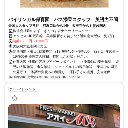
バイリンガル保育園 バス添乗スタッフ 英語力不問
外国人スタッフ常駐 河堀口駅から1分 天王寺からも徒歩圏内
株式会社銀のすず ぎんのすずナーサリースクール
アクセス: JR阪和線 美章園駅から徒歩5分 近鉄南大阪線 河堀口
駅 から徒歩1分
時給1,200円～1,300円
大阪府大阪市阿倍野区
勤務時間・曜日: 就業時間 （1）6時45分～9時30分 （2）14時30分～
19時00分 ※就業の曜日、時間はご相談ください。
仕事内容: 仕事内容及びアピールポイント： ・乗降時の安全確認 ・園
児の人数確認、出欠確認 ・シートベルトの着用確認 ・乗車中の園児
の見守り ・体調の変化への気配り ・運転手との連携、安全確保 ・...
即日勤務OK
交通費支給
週2・3日からOK
シフト制
アルバイト・パート