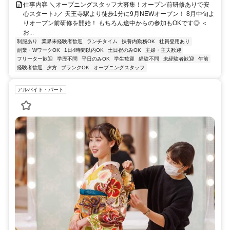
仕事内容 ＼オープニングスタッフ大募集！オープン前研修ありで安
心スタート♪／ 天王寺駅より徒歩1分に9月NEWオープン！ 8月中旬よ
りオープン前研修を開始！ もちろん途中からの参加もOKです◎ ＜
お...
制服あり
業界未経験者歓迎
ランチタイム
扶養内勤務OK
社員登用あり
副業・WワークOK
1日4時間以内OK
土日祝のみOK
主婦・主夫歓迎
フリーター歓迎
学歴不問
平日のみOK
学生歓迎
経験不問
未経験者歓迎
午前
経験者歓迎
夕方
ブランクOK
オープニングスタッフ
アルバイト・パート