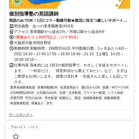
個別指導塾の英語講師
英語のみでOK！1日1コマ～勤務可能★就活に役立つ嬉しいサポートも
◎ミドル・シニアも活躍中
明光義塾 あべの美章園教室(4103)
アクセス 美章園駅から徒歩2分／河堀口駅から徒歩6分
1業務あたり 1,880円以上（コマ 95分）
大阪府大阪市阿倍野区
勤務時間 実働時間：1時間35分/日 平均勤務日数：1ヶ月あたり4日～
20日 16:10～17:45 17:55～19:30 19:40～21:15 【土曜】 14:25～
16:00 16:10～...
仕事内容 具体的には 1対3の個別指導で、やさしく生徒をサポートし
ます。 「一科目だけ」「得意科目から教えてみたい」など、 まずは
ご希望をお伺いします。 授業の流れ▼ ・生徒さんと楽しくお話して
スタ...
業界未経験者歓迎
扶養内勤務OK
社員登用あり
週1日からOK
副業・WワークOK
1日4時間以内OK
土日祝のみOK
主婦・主夫歓迎
フリーター歓迎
シフト自由
学歴不問
平日のみOK
学生歓迎
転勤なし
英語
未経験者歓迎
経験者歓迎
有資格者歓迎
研修あり
夕方
同じ企業の求人
アルバイト・パート