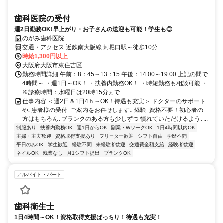
歯科医院の受付
週2日勤務OK!早上がり・お子さんの送迎も可能！学生も◎
のがみ歯科医院
交通・アクセス 近鉄南大阪線 河堀口駅～徒歩10分
時給1,300円以上
大阪府大阪市東住吉区
勤務時間詳細 午前：8：45～13：15 午後：14:00～19:00 上記の間で
4時間～ ・週1日～OK！ ・扶養内勤務OK！ ・時短勤務も相談可能 ・
※診療時間：水曜日は20時15分まで
仕事内容 ＜週2日＆1日4ｈ～OK！待遇も充実＞ ドクターのサポート
や､患者様の受付･ご案内をお任せします｡ 経験･資格不要！初心者の
方はもちろん､ブランクのある方も少しずつ 慣れていただけるよう､...
制服あり
扶養内勤務OK
週1日からOK
副業・WワークOK
1日4時間以内OK
主婦・主夫歓迎
資格取得支援あり
フリーター歓迎
シフト自由
学歴不問
平日のみOK
学生歓迎
経験不問
未経験者歓迎
交通費全額支給
経験者歓迎
ネイルOK
残業なし
月1シフト提出
ブランクOK
アルバイト・パート
歯科衛生士
1日4時間～OK！資格取得支援ばっちり！待遇も充実！