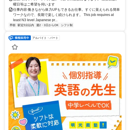
曜日等はご希望を伺います
仕事内容 働きながら体力UPもできるお仕事。すぐに覚えられる簡単
ワークなので、長期で楽しく続けられます。 This job requires at
least N3 level Japanese pr...
早朝
駅近5分以内
週2・3日からOK
シフト制
アルバイト・パート