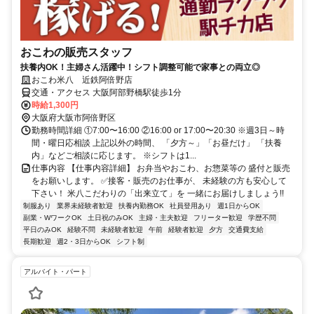
おこわの販売スタッフ
扶養内OK！主婦さん活躍中！シフト調整可能で家事との両立◎
おこわ米八 近鉄阿倍野店
交通・アクセス 大阪阿部野橋駅徒歩1分
時給1,300円
大阪府大阪市阿倍野区
勤務時間詳細 ①7:00〜16:00 ②16:00 or 17:00〜20:30 ※週3日～時
間・曜日応相談 上記以外の時間、 「夕方～」「お昼だけ」 「扶養
内」などご相談に応じます。 ※シフトは1...
仕事内容 【仕事内容詳細】 お弁当やおこわ、お惣菜等の 盛付と販売
をお願いします。 ✅接客・販売のお仕事が、 未経験の方も安心して
下さい！ 米八こだわりの「出来立て」を 一緒にお届けしましょう!!
制服あり
業界未経験者歓迎
扶養内勤務OK
社員登用あり
週1日からOK
副業・WワークOK
土日祝のみOK
主婦・主夫歓迎
フリーター歓迎
学歴不問
平日のみOK
経験不問
未経験者歓迎
午前
経験者歓迎
夕方
交通費支給
長期歓迎
週2・3日からOK
シフト制
アルバイト・パート