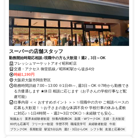
スーパーの店舗スタッフ
勤務開始時期応相談♪現職中の方も大歓迎！週2，3日～OK
フレッシュマーケットアオイ昭和町店
交通・アクセス 御堂筋線／昭和町駅から徒歩4分
時給1,190円
大阪府大阪市阿倍野区
勤務時間詳細 7:00～13:00 ※1日4h～, 週3日～OK ※7時から勤務でき
る方優遇します ★休日 相談に応じます（お子さんの学校行事など配
慮可能）
仕事内容 ＜＜ おすすめポイント ＞＞ ✨現職中の方や ご相談ベースの
応募も大歓迎！ ✨お子さまの急な体調不良や 学校行事の休みも柔軟
に対応♪ ✨1日4時間～・週2〜3日でOK◎ ✨未経験でも安心...
制服あり
業界未経験者歓迎
扶養内勤務OK
副業・WワークOK
主婦・主夫歓迎
60代も応募可
フリーター歓迎
学歴不問
職場見学可
未経験者歓迎
午前
ブランクOK
長期歓迎
駅近5分以内
週2・3日からOK
シフト制
友達と応募OK