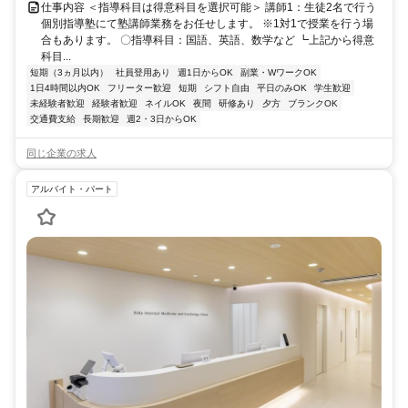
仕事内容 ＜指導科目は得意科目を選択可能＞ 講師1：生徒2名で行う
個別指導塾にて塾講師業務をお任せします。 ※1対1で授業を行う場
合もあります。 〇指導科目：国語、英語、数学など ┗上記から得意
科目...
短期（3ヵ月以内）
社員登用あり
週1日からOK
副業・WワークOK
1日4時間以内OK
フリーター歓迎
短期
シフト自由
平日のみOK
学生歓迎
未経験者歓迎
経験者歓迎
ネイルOK
夜間
研修あり
夕方
ブランクOK
交通費支給
長期歓迎
週2・3日からOK
同じ企業の求人
アルバイト・パート