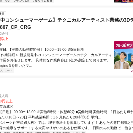
K
夕方
ブランクOK
フルタイム歓迎
社員
中コンシューマーゲーム】テクニカルアーティスト業務の3D
7867_CP_CRG
式会社
0円以上
ト
日: 【実際の勤務時間例】 10:00～19:00 週5日勤務
 ＜作業詳細＞ 新規開発中のコンシューマーゲームのテクニカルアーティ
作業をお任せします。 具体的な作業内容は下記を想定しております。
Engine 5を用いたマ...
ルリモート
士
婦人科
00円以上
市西成区
【日勤】 09:00〜18:00 ※実働8時間・休憩60分 ■労働時間 実働時間：1日あたり8
たり18日〜20日 平均残業時間：1ヶ月あたり20時間0分 平均...
 《オーク住吉産婦人科》では、理学療法士を募集しています！ あなたの専門知識と
身の健康をサポートする大変やりがいのあるお仕事です。 日勤のみの勤務で、働きやす