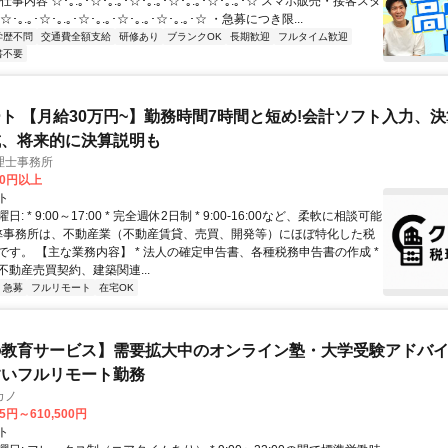
事内容 ☆･｡.｡･☆･｡.｡･☆･｡.｡･☆･｡.｡･☆･｡.｡･☆ スマホ販売・接客スタ
｡.｡･☆･｡.｡･☆･｡.｡･☆･｡.｡･☆･｡.｡･☆ ・急募につき限...
学歴不問
交通費全額支給
研修あり
ブランクOK
長期歓迎
フルタイム歓迎
書不要
ト 【月給30万円~】勤務時間7時間と短め!会計ソフト入力、
成、将来的に決算説明も
理士事務所
00円以上
ト
: * 9:00～17:00 * 完全週休2日制 * 9:00-16:00など、柔軟に相談可能
 弊事務所は、不動産業（不動産賃貸、売買、開発等）にほぼ特化した税
です。 【主な業務内容】 * 法人の確定申告書、各種税務申告書の作成 *
不動産売買契約、建築関連...
急募
フルリモート
在宅OK
教育サービス】需要拡大中のオンライン塾・大学受験アドバイザ
すいフルリモート勤務
カノ
75円～610,500円
ト