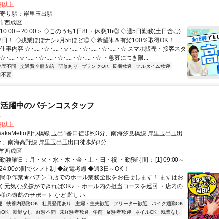
0円以上
最寄り駅：岸里玉出駅
市西成区
10:00～20:00＞ ◇このうち1日8h・休憩1h◎ ◇週5日勤務(土日含む)
日！ ◇残業ほぼナシ♪月5hほど◎ ◇希望休＆有給100％取得OK！
事内容 ☆･｡.｡･☆･｡.｡･☆･｡.｡･☆･｡.｡･☆･｡.｡･☆ スマホ販売・接客スタ
｡.｡･☆･｡.｡･☆･｡.｡･☆･｡.｡･☆･｡.｡･☆ ・急募につき限...
学歴不問
交通費全額支給
研修あり
ブランクOK
長期歓迎
フルタイム歓迎
書不要
ー活躍中のパチンコスタッフ
ト
0円以上
sakaMetro四つ橋線 玉出1番口徒歩約3分、南海汐見橋線 岸里玉出玉出
分、南海高野線 岸里玉出玉出口徒歩約3分
市西成区
勤務曜日：月・火・水・木・金・土・日・祝 ・勤務時間： [1] 09:00～
:00-24:00の間でシフト制 ◆終電考慮 ◆週3日～OK！
★簡単作業★パチンコ店でのホール業務全般をお任せします！ まずはお
く元気な挨拶ができればOK♪ ・ホール内の担当コースを巡回 ・店内の
様の遊戯のサポート など 難しい...
迎
扶養内勤務OK
社員登用あり
主婦・主夫歓迎
フリーター歓迎
バイク通勤OK
OK
転勤なし
経験不問
未経験者歓迎
午前
経験者歓迎
ネイルOK
残業なし