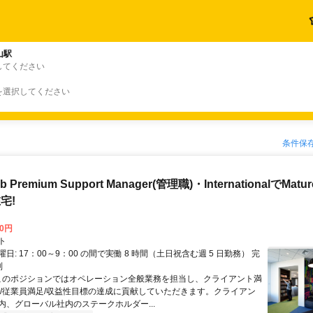
山駅
してください
を選択してください
条件保
b Premium Support Manager(管理職)・InternationalでMa
宅!
00円
ト
日: 17：00～9：00 の間で実働 8 時間（土日祝含む週 5 日勤務） 完
制
 このポジションではオペレーション全般業務を担当し、クライアント満
足/従業員満足/収益性目標の達成に貢献していただきます。クライアン
内、グローバル社内のステークホルダー...