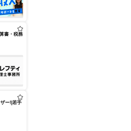
決算書・税務
ー!|若手