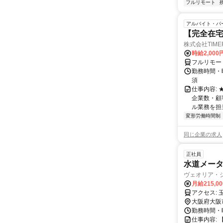
フルリモート
アルバイト・パ
【完全在
株式会社TIME
時給2,000
フルリモー
勤務時間・
須
仕事内容:
企業数・顧
ル業務を担当い
変形労働時間制
同じ企業の求人
正社員
水道メー
ヴェオリア・
月給215,0
ア
大阪府大阪
勤務時間・曜
仕事内容: