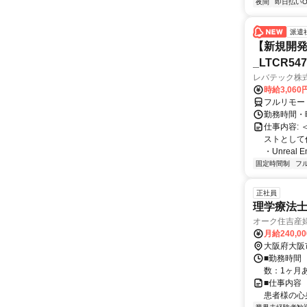
夜間
即日払いO
派遣
【新規開発
_LTCR54
レバテック株
時給3,06
フルリモー
勤務時間・曜
仕事内容:
ストとして
・Unreal 
固定時間制
フ
正社員
理学療法
オーク住吉産
月給240,0
大阪府大阪
■勤務時間 
数：1ヶ月あ
■仕事内容
患者様の心