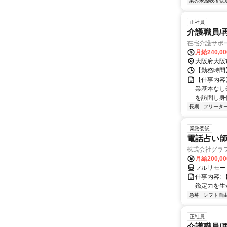
業界未経験者歓
正社員
介護職員/
在宅介護サポー
月給240,0
大阪府大阪
【勤務時間】 
【仕事内容
業基本なし
を訪問し身体
長期
フリータ
業務委託
電話占い師
株式会社グラ
月給200,00
フルリモー
仕事内容:
鑑定力を生
急募
シフト自
正社員
介護職員/