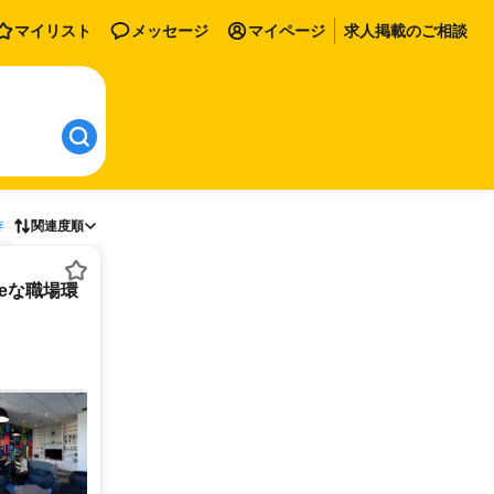
マイリスト
メッセージ
マイページ
求人掲載のご相談
存
関連度順
tureな職場環