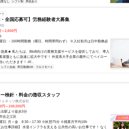
残業なし
シフト制
昇給あり
ート
宅・全国応募可】労務経験者大募集
RS
円～2,600円
ト
曜日: ・160時間勤務（曜日、時間帯問わず） ※入社初月は日中勤務必
 ★急募★ 私たちは、BtoB向けの業務支援サービスを提供しており、導入
客基盤ともに急速に拡大中です！ 外資系大手企業の案件にてペイロー
ただきます！ ////...
シフト自由
即日勤務OK
フルリモート
ター検針・料金の徴収スタッフ
ジェネッツ株式会社
00円～249,500円
クセス: 玉出駅より徒歩3分
市住之江区
日: 月～金 8:30～17:30 ※休憩75分 ※残業月平均16h
 【お仕事詳細】 水道インフラを支える 公共性の高いお仕事です！ なく