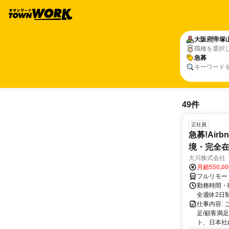
大阪府
帝塚
職種を選択
急募
キーワード
49件
正社員
急募!Airbn
境・完全在
大川株式会社
月給550,0
フルリモー
勤務時間・曜
全週休2日
仕事内容:
足/顧客満
ト、日本社