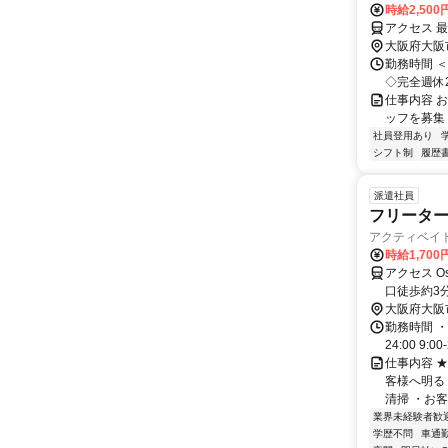
時給2,50
アクセス 
大阪府大阪
勤務時間 ＜
◇完全週休2
仕事内容 お仕
ッフを募集 ☆･
社員登用あり
シフト制
履歴
派遣社員
フリータ
アクティベイ
時給1,70
アクセス O
口徒歩約3
大阪府大阪
勤務時間 ・
24:00 9
仕事内容 
客様へ明る
清掃 ・お客
業界未経験者歓
学歴不問
車通勤