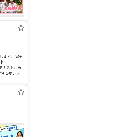
します。 完全
..
るテキスト、画
るポジシ...