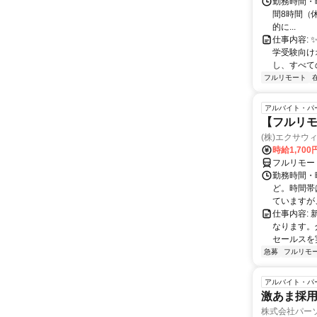
勤務時間・曜
間8時間（休憩
的に...
仕事内容: 
学受験向け
し、すべて
フルリモート
アルバイト・パ
【フルリモ
(株)エクサウ
時給1,700
フルリモー
勤務時間・曜日
ど。時間帯
ていますが、
仕事内容:
なります。
セールスを
急募
フルリモ
アルバイト・パ
激あま採用
株式会社パー