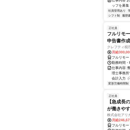
仕事内容 お仕
ッフを募集 ☆･
社員登用あり
シフト制
履歴
正社員
フルリモー
申告書作
クレフティ税
月給300,0
フルリモー
勤務時間・曜日
仕事内容:
理士事務所
会計入力（
変形労働時間制
正社員
【急成長の
が働きや
株式会社アリ
月給246,6
フルリモー