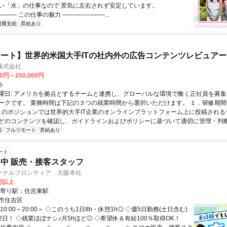
い「水」の仕事なので 景気に左右されず安定しています。
―― この仕事の魅力 ―――――――...
通費支給
昇給あり
ート】世界的米国大手ITの社内外の広告コンテンツレビュアー
n株式会社
00円～250,000円
ト
曜日: アメリカを拠点とするチームと連携し、グローバルな環境で働く正社員を募集
ークです。 業務時間は下記の３つの就業時間から選択いただけます。 １．研修期間中.
 このポジションでは世界的大手IT企業のオンラインプラットフォーム上に投稿され
どのコンテンツを確認し、ガイドラインおよびポリシーに基づいて適切に管理・判断す
制
フルリモート
昇給あり
ート
中 販売・接客スタッフ
ソナルフロンティア 大阪本社
0円以上
最寄り駅：住吉東駅
市住吉区
10:00～20:00＞ ◇このうち1日8h・休憩1h◎ ◇週5日勤務(土日含む)
日！ ◇残業ほぼナシ♪月5hほど◎ ◇希望休＆有給100％取得OK！