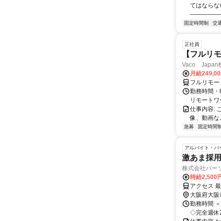
てはならな
――――――
固定時間制
交
正社員
【フルリモ
Vaco Japa
月給249,0
フルリモー
勤務時間・
リモートワ
仕事内容:
像、動画な
急募
固定時間
アルバイト・パ
激あま採用
株式会社パー
時給2,50
アクセス 
大阪府大阪
勤務時間 ＜
◇完全週休2