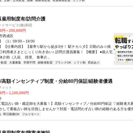
迎
主婦・主夫歓迎
急募
経験者歓迎
有資格者歓迎
シフト制
再雇用制度有/訪問介護
トサービス(株)和田
00円～250,000円
市西成区
（1）09:00～18:00
】 【仕事内容】 【最寄り駅から徒歩3分！ 駅チカ☆彡】日勤のみ☆残
◎利用者さまとじっくり向き合い♪ 訪問介護員募集！ 【概要】 ●個人宅
介助（入浴、 排泄、 食事介...
ー歓迎
大量募集
学歴不問
経験者歓迎
ブランクOK
シフト制
昇給あり
/高額インセンティブ制度・分給80円保証/経験者優遇
フィット
0円～1,100,000円
ト
 【電話占い師・鑑定師を大募集！】高額インセンティブ／分給80円保証 ▽経験者大
かして看板占い師を目指しませんか？対面・電話問わず占い師の経験のある方を優先し
由
即日勤務OK
フルリモート
再雇用制度有/障害者施設