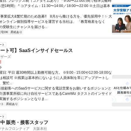
日: フレックス制（コアタイムあり） * 9:00〜22:00の間で標準労働時
1時間） * コアタイム：11:30〜14:00／18:00〜22:00 ※土日は基本
✨️事業拡大&繁忙期のため急募!! 8月から働ける方を、優先採用中！✨️ 大
オンライン個別指導サービスを運営する当社は、 「教育格差をなく
の受験生にチャンスを届ける...
在宅OK
昇給あり
ート
ート可】SaaSインサイドセールス
ィザーズ
円
ト
: 平日 週30時間以上勤務可能な方。 ※9:00 - 15:00や12:00-18:00な
は相談可 ※残業は基本的にないように人員体制を常にアップデートし
繁忙...
 新規顧客へのSaaSサービスに関する電話営業をお願いするポジションと
介護事業所様に向け自社サービスであるCareWiz タクストのインサイド
実施するポジションとなりま...
ート
昇給あり
ート
中 販売・接客スタッフ
ソナルフロンティア 大阪本社