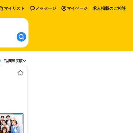
マイリスト
メッセージ
マイページ
求人掲載のご相談
存
関連度順