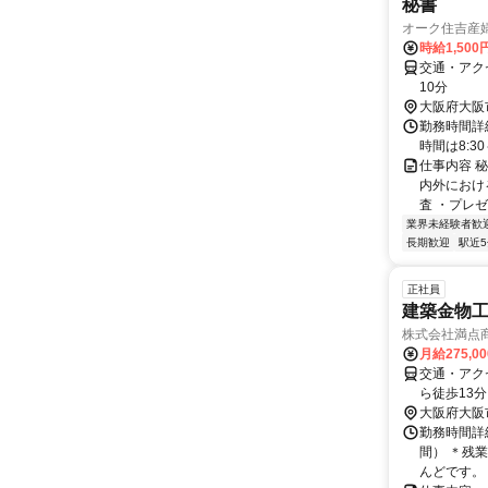
秘書
オーク住吉産
時給1,50
交通・アク
10分
大阪府大阪
勤務時間詳
時間は8:3
仕事内容 
内外におけ
査 ・プレゼ
業界未経験者歓
長期歓迎
駅近
正社員
建築金物
株式会社満点
月給275,0
交通・アク
ら徒歩13分
大阪府大阪
勤務時間詳細
間） ＊残
んどです。 