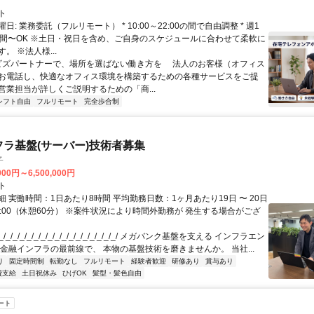
ト
日: 業務委託（フルリモート） * 10:00～22:00の間で自由調整 * 週1
時間〜OK ※土日・祝日を含め、ご自身のスケジュールに合わせて柔軟に
。 ※法人様...
 ビズパートナーで、場所を選ばない働き方を 法人のお客様（オフィス
お電話し、快適なオフィス環境を構築するための各種サービスをご提
営業担当が詳しくご説明するための「商...
シフト自由
フルリモート
完全歩合制
フラ基盤(サーバー)技術者募集
子
000円～6,500,000円
ト
 実働時間：1日あたり8時間 平均勤務日数：1ヶ月あたり19日 〜 20日
18:00（休憩60分） ※案件状況により時間外勤務が 発生する場合がござ
/_/_/_/_/_/_/_/_/_/_/_/_/_/_/_/_/ メガバンク基盤を支える インフラエン
 金融インフラの最前線で、 本物の基盤技術を磨きませんか。 当社...
り
固定時間制
転勤なし
フルリモート
経験者歓迎
研修あり
賞与あり
費支給
土日祝休み
ひげOK
髪型・髪色自由
ート