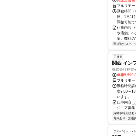
完全歩合制
フルリモー
勤務時間・曜
日、1日1
調整可能です
仕事内容:
や店舗）へ
案。弊社の
週1日からOK
正社員
関西 イン
株式会社林電
年俸5,500,
フルリモー
勤務時間詳細
⏰9:00～
います。
仕事内容 _/_
ジニア募集
資格取得支援あ
育休あり
交通
アルバイト・パ