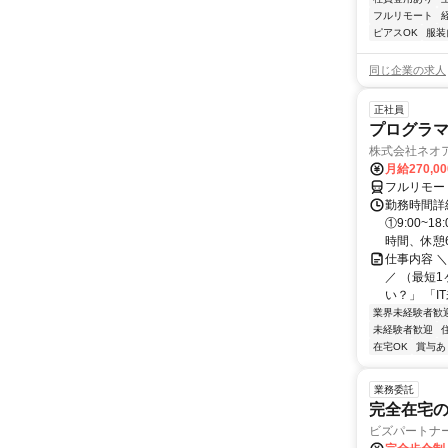
フルリモート
ピアスOK
服装
同じ企業の求人
正社員
プログラマ
株式会社ネオ
月給270,0
フルリモー
勤務時間詳細
①9:00~
時間、休憩6.
仕事内容 
／ （最短
い？」 「I
業界未経験者歓
未経験者歓迎
在宅OK
賞与あ
業務委託
完全在宅
ビズパートナ