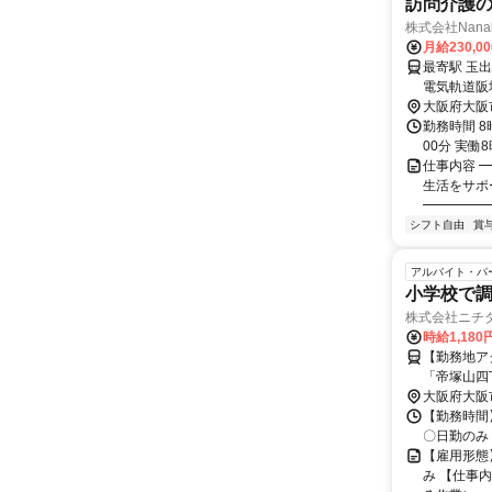
訪問介護
株式会社Nana
月給230,0
最寄駅 玉出駅 交通アクセス Osaka Metro四つ橋線 「玉出駅」（
電気軌道阪堺線「塚西
歩約9分）
大阪府大阪
勤務時間 8
00分 実働
仕事内容 
生活をサポ
━━━━━━
シフト自由
賞
アルバイト・パ
小学校で調
株式会社ニチ
時給1,180
【勤務地ア
「帝塚山四
阪堺電気軌
大阪府大阪
【勤務時間】
〇日勤のみ
【雇用形態
み 【仕事