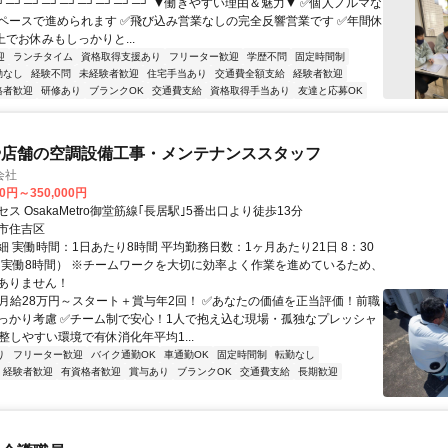
┘─┘─┘─┘─┘─┘─┘─┘─┘ ▼働きやすい理由＆魅力▼ ✅個人ノルマな
ペースで進められます ✅飛び込み営業なしの完全反響営業です ✅年間休
上でお休みもしっかりと...
迎
ランチタイム
資格取得支援あり
フリーター歓迎
学歴不問
固定時間制
勤なし
経験不問
未経験者歓迎
住宅手当あり
交通費全額支給
経験者歓迎
格者歓迎
研修あり
ブランクOK
交通費支給
資格取得手当あり
友達と応募OK
や店舗の空調設備工事・メンテナンススタッフ
会社
00円～350,000円
ス OsakaMetro御堂筋線｢長居駅｣5番出口より徒歩13分
市住吉区
 実働時間：1日あたり8時間 平均勤務日数：1ヶ月あたり21日 8：30
0（実働8時間） ※チームワークを大切に効率よく作業を進めているため、
ありません！
✅月給28万円～スタート＋賞与年2回！ ✅あなたの価値を正当評価！前職
っかり考慮 ✅チーム制で安心！1人で抱え込む現場・孤独なプレッシャ
整しやすい環境で有休消化年平均1...
り
フリーター歓迎
バイク通勤OK
車通勤OK
固定時間制
転勤なし
経験者歓迎
有資格者歓迎
賞与あり
ブランクOK
交通費支給
長期歓迎