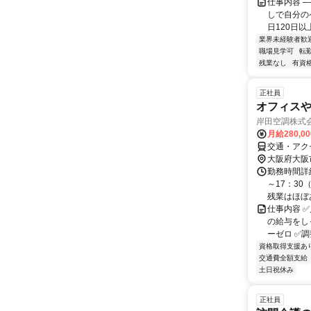
仕事内容 ─
しで自分の
日120日以
業界未経験者歓
職場見学可
転
残業なし
有資
正社員
オフィス
岸田空調株式
月給280,0
交通・アクセ
大阪府大阪
勤務時間詳細
～17：3
残業はほぼ
仕事内容 
の給与をし
ーゼロ ✅調
資格取得支援あ
交通費全額支給
土日祝休み
正社員