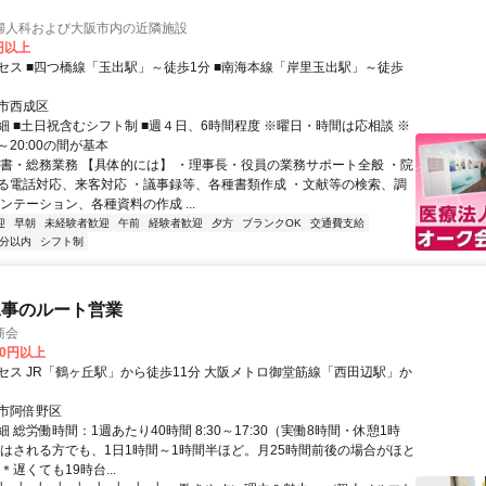
婦人科および大阪市内の近隣施設
0円以上
セス ■四つ橋線「玉出駅」～徒歩1分 ■南海本線「岸里玉出駅」～徒歩
市西成区
細 ■土日祝含むシフト制 ■週４日、6時間程度 ※曜日・時間は応相談 ※
0～20:00の間が基本
秘書・総務業務 【具体的には】 ・理事長・役員の業務サポート全般 ・院
る電話対応、来客対応 ・議事録等、各種書類作成 ・文献等の検索、調
ンテーション、各種資料の作成 ...
迎
早朝
未経験者歓迎
午前
経験者歓迎
夕方
ブランクOK
交通費支給
5分以内
シフト制
工事のルート営業
商会
00円以上
セス JR「鶴ヶ丘駅」から徒歩11分 大阪メトロ御堂筋線「西田辺駅」か
市阿倍野区
 総労働時間：1週あたり40時間 8:30～17:30（実働8時間・休憩1時
業はされる方でも、1日1時間～1時間半ほど。月25時間前後の場合がほと
＊遅くても19時台...