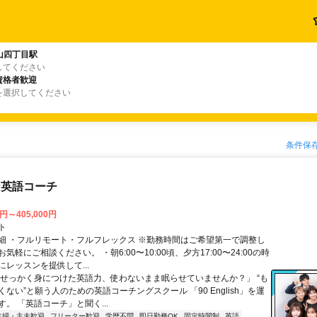
山四丁目駅
してください
資格者歓迎
を選択してください
条件保
な英語コーチ
0円～405,000円
ト
細 ・フルリモート・フルフレックス ※勤務時間はご希望第一で調整し
気軽にご相談ください。 ・朝6:00〜10:00頃、夕方17:00〜24:00の時
レッスンを提供して...
「せっかく身につけた英語力、使わないまま眠らせていませんか？」 “も
ない”と願う人のための英語コーチングスクール 「90 English」を運
。 「英語コーチ」と聞く...
主婦・主夫歓迎
フリーター歓迎
学歴不問
即日勤務OK
固定時間制
英語