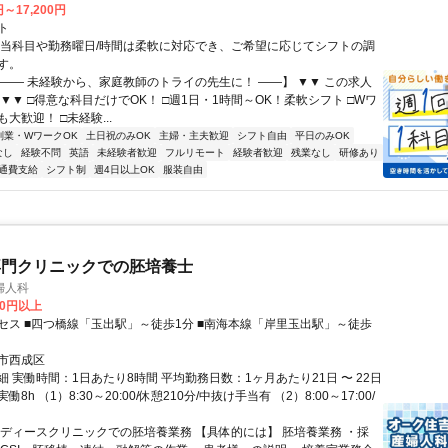
円～17,200円
ト
担当科目や勤務曜日/時間は柔軟に対応でき、ご希望に応じてシフトの調
す。
【―― 未経験から、家庭教師のトライの先生に！ ――】 ▼▼ この求人
！ ▼▼ □得意な科目だけでOK！ □週1日・1時間～OK！柔軟シフト □Wワ
大歓迎！ □未経験...
副業・WワークOK
土日祝のみOK
主婦・主夫歓迎
シフト自由
平日のみOK
なし
経験不問
英語
未経験者歓迎
フルリモート
経験者歓迎
残業なし
研修あり
通費支給
シフト制
週4日以上OK
服装自由
専門クリニックでの胚培養士
婦人科
00円以上
セス ■四つ橋線「玉出駅」～徒歩1分 ■南海本線「岸里玉出駅」～徒歩
市西成区
 実働時間：1日あたり8時間 平均勤務日数：1ヶ月あたり21日 〜 22日
8h （1）8:30～20:00/休憩210分/中抜け手当有 （2）8:00～17:00/
レディースクリニックでの胚培養業務 【具体的には】 胚培養業務 ・採