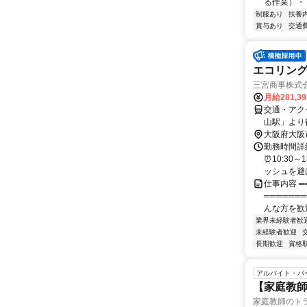
る作業）・ 
制服あり
扶養
賞与あり
交通
エコリング
三宮商事株式
月給281,3
交通・アク
山駅」より
大阪府大阪
勤務時間詳細
⏰10:30
ッシュを避け
仕事内容 ═
══════
んな方を歓迎
業界未経験者歓
未経験者歓迎
長期歓迎
資格
アルバイト・パ
【家庭教師
家庭教師のト