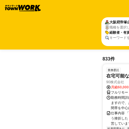
大阪府
帝塚
職種を選択
経験者・有
キーワード
833件
業務委託
在宅可能
90株式会社
月給60,00
フルリモー
勤務時間詳
ますので、お
間帯を中心に
仕事内容 
う挫折したく
営しています
社員登用あり