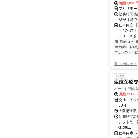
時給1,800
フルリモー
勤務時間 
整が可能で
仕事内容 
のPOINT
ーク・副業も
週1日からOK
学生歓迎
転勤
ブランクOK
交
同じ企業の求人
正社員
生殖医療
オーク住吉産
月給211,0
交通・アク
10分
大阪府大阪
勤務時間詳細
シフト制／実働
休憩6...
仕事内容 