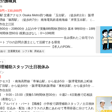
の介護職員
la
00円～330,000円
徒歩約1分） 阪堺
駅」（徒歩約7分） 南海電気鉄道南海線「岸里玉出駅」（徒
市住之江区
時00分～20時00分 上記の中で実働8時間/休憩60分 基本 9時00分～18時
8時間/休憩60分 残業ほぼなし：0〜10時間
━━━━━━━━━━━━━━━━━━━━━━ 住み慣れたご自宅での
ート プロの訪問介護士として活躍できる環境
━━━━━━━━━━━━━━━━ 【求人のPOIN...
与あり
交通費支給
シフト制
昇給あり
ート
理補助スタッフ/土日祝休み
ダン
円
クセス】 ・南海高野線「帝塚山駅」から徒歩5分 ・阪堺電気軌上町線
丁目駅」から徒歩6分 ・阪堺電気軌阪堺線「東粉浜駅」から徒歩5分 ・
上町線「神ノ木駅」から徒歩5分 ・南海本線「粉浜駅」から徒歩7分
市住吉区
 ・9:00～15:00（実働5.5時間/休憩30分） ※週2～4日勤務で応相談
（夜勤なし）
】 アルバイト・パート 【職種】 小学校で調理補助スタッフ／土日祝休
内容】 仕込み・配缶（各クラスの人数にあわせて専用容器に分けて入れ