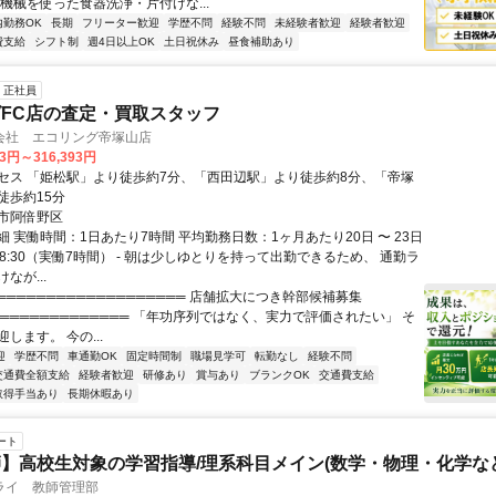
機械を使った食器洗浄・片付けな...
内勤務OK
長期
フリーター歓迎
学歴不問
経験不問
未経験者歓迎
経験者歓迎
費支給
シフト制
週4日以上OK
土日祝休み
昼食補助あり
正社員
FC店の査定・買取スタッフ
会社 エコリング帝塚山店
93円～316,393円
セス 「姫松駅」より徒歩約7分、「西田辺駅」より徒歩約8分、「帝塚
徒歩約15分
市阿倍野区
 実働時間：1日あたり7時間 平均勤務日数：1ヶ月あたり20日 〜 23日
～18:30（実働7時間） - 朝は少しゆとりを持って出勤できるため、 通勤ラ
なが...
═══════════════════ 店舗拡大につき幹部候補募集
══════════════ 「年功序列ではなく、実力で評価されたい」 そ
します。 今の...
迎
学歴不問
車通勤OK
固定時間制
職場見学可
転勤なし
経験不問
交通費全額支給
経験者歓迎
研修あり
賞与あり
ブランクOK
交通費支給
取得手当あり
長期休暇あり
ート
】高校生対象の学習指導/理系科目メイン(数学・物理・化学など
ライ 教師管理部