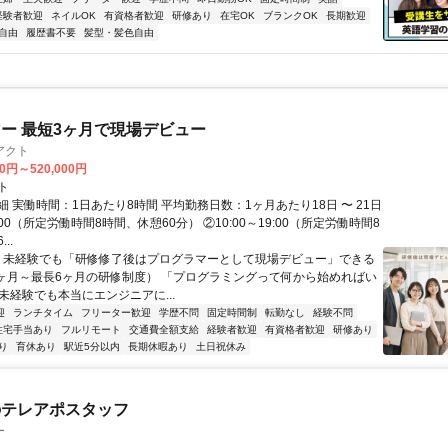
経験者歓迎
ネイルOK
有資格者歓迎
研修あり
在宅OK
ブランクOK
長期歓迎
自由
履歴書不要
髪型・髪色自由
ー 最短3ヶ月で現場デビュー
アクト
00円～520,000円
ト
 実働時間：1日あたり8時間 平均勤務日数：1ヶ月あたり18日 〜 21日
18:00（所定労働時間8時間、休憩60分） ②10:00～19:00（所定労働時間8
..
＼ 未経験でも「研修修了後はプログラマーとして現場デビュー」できる
1ヶ月～最長6ヶ月の研修制度） 「プログラミングって何から始めればい
T未経験でも本当にエンジニアに...
迎
ランチタイム
フリーター歓迎
学歴不問
固定時間制
転勤なし
経験不問
住宅手当あり
フルリモート
交通費全額支給
経験者歓迎
有資格者歓迎
研修あり
り
育休あり
駅近5分以内
長期休暇あり
土日祝休み
のテレアポスタッフ
ー