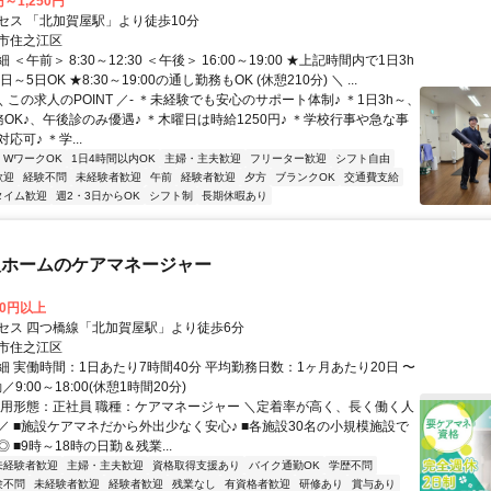
円～1,250円
セス 「北加賀屋駅」より徒歩10分
市住之江区
＜午前＞ 8:30～12:30 ＜午後＞ 16:00～19:00 ★上記時間内で1日3h
日～5日OK ★8:30～19:00の通し勤務もOK (休憩210分) ＼ ...
＼ この求人のPOINT ／- ＊未経験でも安心のサポート体制♪ ＊1日3h～、
OK♪、午後診のみ優遇♪ ＊木曜日は時給1250円♪ ＊学校行事や急な事
応可♪ ＊学...
・WワークOK
1日4時間以内OK
主婦・主夫歓迎
フリーター歓迎
シフト自由
歓迎
経験不問
未経験者歓迎
午前
経験者歓迎
夕方
ブランクOK
交通費支給
タイム歓迎
週2・3日からOK
シフト制
長期休暇あり
人ホームのケアマネージャー
00円以上
セス 四つ橋線「北加賀屋駅」より徒歩6分
市住之江区
細 実働時間：1日あたり7時間40分 平均勤務日数：1ヶ月あたり20日 〜
／9:00～18:00(休憩1時間20分)
雇用形態：正社員 職種：ケアマネージャー ＼定着率が高く、長く働く人
／ ■施設ケアマネだから外出少なく安心♪ ■各施設30名の小規模施設で
 ■9時～18時の日勤＆残業...
未経験者歓迎
主婦・主夫歓迎
資格取得支援あり
バイク通勤OK
学歴不問
験不問
未経験者歓迎
経験者歓迎
残業なし
有資格者歓迎
研修あり
賞与あり