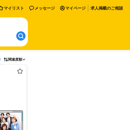
マイリスト
メッセージ
マイページ
求人掲載のご相談
存
関連度順