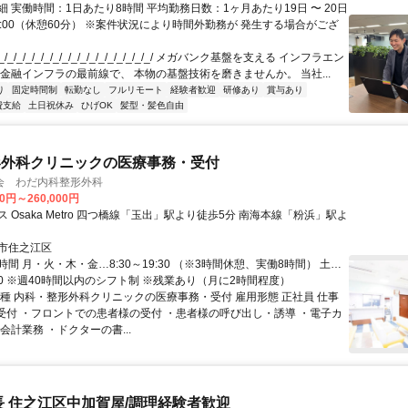
 実働時間：1日あたり8時間 平均勤務日数：1ヶ月あたり19日 〜 20日
18:00（休憩60分） ※案件状況により時間外勤務が 発生する場合がござ
/_/_/_/_/_/_/_/_/_/_/_/_/_/_/_/_/ メガバンク基盤を支える インフラエン
 金融インフラの最前線で、 本物の基盤技術を磨きませんか。 当社...
り
固定時間制
転勤なし
フルリモート
経験者歓迎
研修あり
賞与あり
費支給
土日祝休み
ひげOK
髪型・髪色自由
形外科クリニックの医療事務・受付
会 わだ内科整形外科
00円～260,000円
 Osaka Metro 四つ橋線「玉出」駅より徒歩5分 南海本線「粉浜」駅よ
市住之江区
間 月・火・木・金…8:30～19:30 （※3時間休憩、実働8時間） 土…
3:30 ※週40時間以内のシフト制 ※残業あり（月に2時間程度）
職種 内科・整形外科クリニックの医療事務・受付 雇用形態 正社員 仕事
療受付 ・フロントでの患者様の受付 ・患者様の呼び出し・誘導 ・電子カ
会計業務 ・ドクターの書...
長 住之江区中加賀屋/調理経験者歓迎