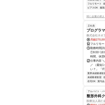
フルリモート
ピアスOK
服装
同じ企業の求人
正社員
プログラマ
株式会社ネオ
月給270,0
フルリモー
勤務時間詳細
①9:00~
時間、休憩6.
仕事内容 
／ （最短
い？」 「I
業界未経験者歓
未経験者歓迎
在宅OK
賞与あ
アルバイト・パ
整形外科
医療法人高仁