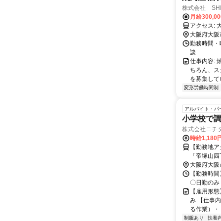
株式会社 SHIN
月給300,0
ア
大阪府大阪
勤務時間・曜
談
仕事内容:
ちろん、ス
を募集してい
変形労働時間制
アルバイト・パ
小学校で調
株式会社ニチ
時給1,180
【勤務地ア
「帝塚山四
阪堺電気軌
大阪府大阪
【勤務時間】
〇日勤のみ
【雇用形態
み 【仕事
る作業）・ 
制服あり
扶養