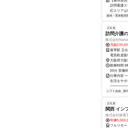
【雇用形態
訪問看護ス
応エリアは住
産休・育休取得
正社員
訪問介護
株式会社Nana
月給230,0
最寄駅 玉出駅 交通アクセス Osaka Metro四つ橋線 「玉出駅」（
電気軌道阪堺線「塚西
歩約9分）
大阪府大阪
勤務時間 8
00分 実働
仕事内容 
生活をサポ
━━━━━━
シフト自由
賞
正社員
関西 イン
株式会社林電
年俸5,500,
フルリモー