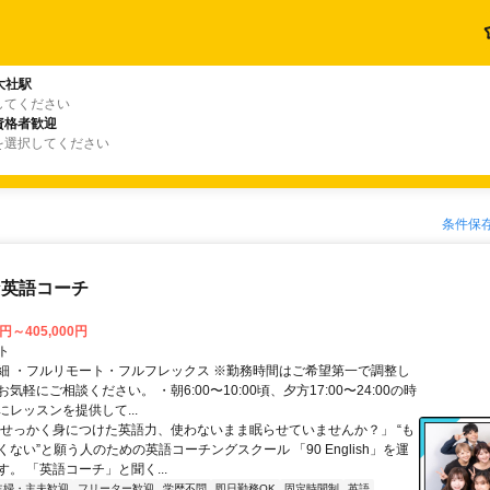
大社駅
してください
資格者歓迎
を選択してください
条件保
な英語コーチ
0円～405,000円
ト
細 ・フルリモート・フルフレックス ※勤務時間はご希望第一で調整し
気軽にご相談ください。 ・朝6:00〜10:00頃、夕方17:00〜24:00の時
レッスンを提供して...
「せっかく身につけた英語力、使わないまま眠らせていませんか？」 “も
ない”と願う人のための英語コーチングスクール 「90 English」を運
。 「英語コーチ」と聞く...
主婦・主夫歓迎
フリーター歓迎
学歴不問
即日勤務OK
固定時間制
英語