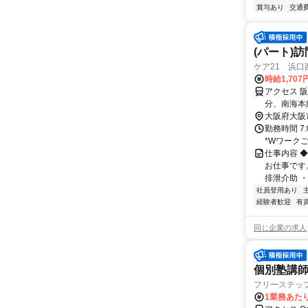
賞与あり
交通
(パート)
ケア21 浜口
時給1,707
アクセス 
分、南海本
分
大阪府大阪
勤務時間 7
*Wワーク
仕事内容 
お仕事です
排泄介助 ・通
社員登用あり
経験者歓迎
有
同じ企業の求人
個別塾講師
フリーステッ
1業務あたり