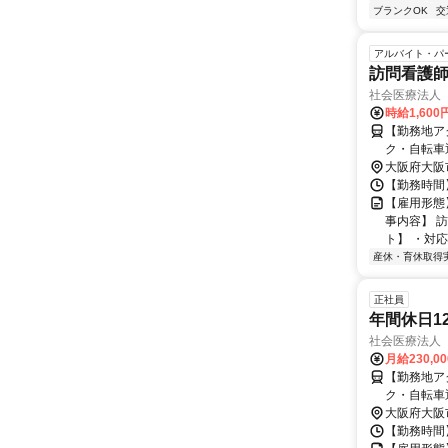
ブランクOK
交
アルバイト・パ
訪問看護師
社会医療法人
時給1,60
【勤務地アク
ク・自転車
大阪府大阪
【勤務時間】
【雇用形態
事内容】 
ト】 ・対応
産休・育休取得
正社員
年間休日1
社会医療法人
月給230,0
【勤務地アク
ク・自転車
大阪府大阪
【勤務時間】