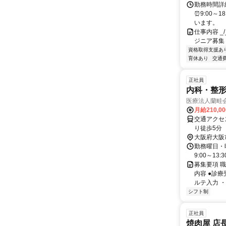
勤務時間詳細
⏰9:00～
います。
仕事内容 _/_
ジニア募集
資格取得支援あ
育休あり
交通
正社員
内科・整
医療法人蘭畦
月給210,0
交通アクセス
り徒歩5分
大阪府大阪
勤務曜日・時
9:00～1
募集要項 
内容 ●診
ルテ入力 ・
シフト制
正社員
焼肉屋 店