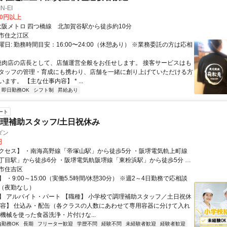
-EI
00円以上
クセス: 大阪メトロ 四つ橋線 北加賀谷駅から徒歩約10分
市住之江区
日: 勤務時間目安：16:00〜24:00（休憩あり） ※業務委託の方は応相
 焼肉店の店長として、店舗運営全般をお任せします。 接客サービスはも
タッフの管理・育成にも携わり、店舗を一緒に創り上げていただける方
ます。 【主な仕事内容】 * ...
即日勤務OK
シフト制
昇給あり
ート
理補助スタッフ/土日祝休み
ダン
円
クセス】 ・南海高野線「帝塚山駅」から徒歩5分 ・阪堺電気軌上町線
丁目駅」から徒歩6分 ・阪堺電気軌阪堺線「東粉浜駅」から徒歩5分 ・
上町線「神ノ木駅」から徒歩5分 ・南海本線「粉浜駅」から徒歩7分
市住吉区
 ・9:00～15:00（実働5.5時間/休憩30分） ※週2～4日勤務で応相談
（夜勤なし）
】 アルバイト・パート 【職種】 小学校で調理補助スタッフ／土日祝休
内容】 仕込み・配缶（各クラスの人数にあわせて専用容器に分けて入れ
機械を使った食器洗浄・片付けな...
内勤務OK
長期
フリーター歓迎
学歴不問
経験不問
未経験者歓迎
経験者歓迎