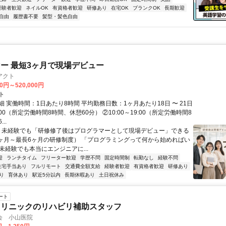
経験者歓迎
ネイルOK
有資格者歓迎
研修あり
在宅OK
ブランクOK
長期歓迎
自由
履歴書不要
髪型・髪色自由
ー 最短3ヶ月で現場デビュー
アクト
00円～520,000円
ト
 実働時間：1日あたり8時間 平均勤務日数：1ヶ月あたり18日 〜 21日
18:00（所定労働時間8時間、休憩60分） ②10:00～19:00（所定労働時間8
..
＼ 未経験でも「研修修了後はプログラマーとして現場デビュー」できる
1ヶ月～最長6ヶ月の研修制度） 「プログラミングって何から始めればい
T未経験でも本当にエンジニアに...
迎
ランチタイム
フリーター歓迎
学歴不問
固定時間制
転勤なし
経験不問
住宅手当あり
フルリモート
交通費全額支給
経験者歓迎
有資格者歓迎
研修あり
り
育休あり
駅近5分以内
長期休暇あり
土日祝休み
ート
クリニックのリハビリ補助スタッフ
会 小山医院