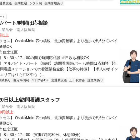
通費支給
長期歓迎
シフト制
長期休暇あり
ート
/パート/時間は応相談
 景岳会 南大阪病院
0円以上
セス】 OsakaMetro四つ橋線「北加賀屋駅」より徒歩で約6分 〇バイ
通勤OK
市住之江区
 8：30～17：00の間で時間応相談 ※日数も相談OK
】 アルバイト・パート 【職種】 訪問看護師/パート/時間は応相談 【仕
訪問看護ステーションでの看護業務全般 【仕事の特徴】 【求人のポイン
エリアは住之江区中心（...
実績あり
固定時間制
平日のみOK
交通費支給
土日祝休み
託児所あり
20日以上/訪問看護スタッフ
 景岳会 南大阪病院
00円以上
セス】 OsakaMetro四つ橋線「北加賀屋駅」より徒歩で約6分 〇バイ
通勤OK
市住之江区
 8：30～17：00（実働7時間30分、休憩60分）