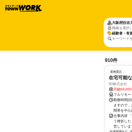
大阪府
住吉
職種を選択
経験者・有
キーワード
910件
業務委託
在宅可能
90株式会社
月給60,00
フルリモー
勤務時間詳
ますので、お
間帯を中心に
仕事内容 
う挫折したく
営しています
社員登用あり