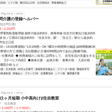
費支給
シフト制
週4日以上OK
土日祝休み
昼食補助あり
アルバイト・パート
訪問介護の登録ヘルパー
西(訪問介護)
円～2,104円
阪堺電気軌道阪堺線 細井川徒歩約8分、南海本線 住吉大社東出口徒歩約9
線 住ノ江西出口徒歩約9分 「住吉大社」駅・「住之江」駅から徒歩約9
市住之江区
:00～19:00(希望制) *1日1時間～OK *曜日や時間帯の相談,短時間勤務OK
ご希望の方で,現職と当社勤務が 計週40時間以内であれば勤務可能。
◆- 仕事内容 -◆ 利用者様のご自宅に訪問をして、 在宅生活の支援をする
。 【サービス内容】 ◆身体介護 ・起床介助 ・食事介助 ・入浴介助 ・
院介助 など ...
主婦・主夫歓迎
60代も応募可
資格取得支援あり
フリーター歓迎
職場見学可
資格者歓迎
研修あり
ブランクOK
交通費支給
シフト制
履歴書不要
アルバイト・パート
(1ヶ月短期 小中高向け)/住吉教室
プ 住吉教室
 2,180円（コマ 80分）