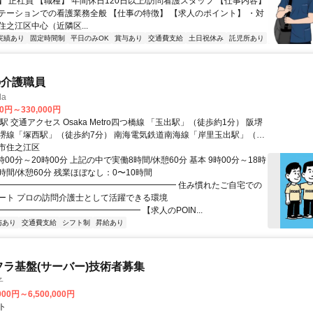
】 正社員 【職種】 年間休日120日以上/訪問看護スタッフ 【仕事内容】
テーションでの看護業務全般 【仕事の特徴】 【求人のポイント】 ・対
之江区中心（近隣区...
実績あり
固定時間制
平日のみOK
賞与あり
交通費支給
土日祝休み
託児所あり
の介護職員
la
00円～330,000円
徒歩約1分） 阪堺
駅」（徒歩約7分） 南海電気鉄道南海線「岸里玉出駅」（徒
市住之江区
時00分～20時00分 上記の中で実働8時間/休憩60分 基本 9時00分～18時
8時間/休憩60分 残業ほぼなし：0〜10時間
━━━━━━━━━━━━━━━━━━━━━━ 住み慣れたご自宅での
ート プロの訪問介護士として活躍できる環境
━━━━━━━━━━━━━━━━ 【求人のPOIN...
与あり
交通費支給
シフト制
昇給あり
フラ基盤(サーバー)技術者募集
子
000円～6,500,000円
ト