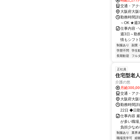
時給1,177
交通・アク
大阪府大阪
勤務時間詳細 
～OK ★週3
仕事内容 -
週3日～勤務
情もシフト対
制服あり
副業
学歴不問
学生
長期歓迎
フル
正社員
住宅型老
介護の悠
月給300,0
交通・アク
大阪府大阪
勤務時間詳
22日 ◆日勤
仕事内容 
が多い職場
負担少なめ◎
制服あり
業界
職場見学可
経