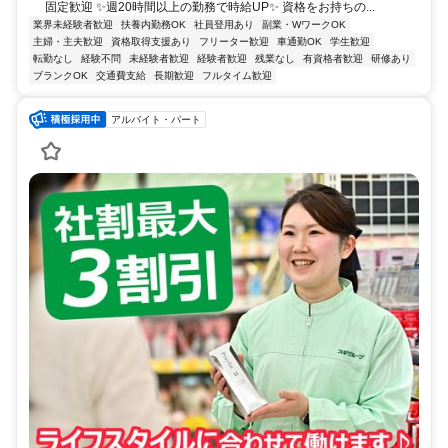
固定歓迎 ✨週20時間以上の勤務で時給UP✨ 資格をお持ちの...
業界未経験者歓迎
扶養内勤務OK
社員登用あり
副業・WワークOK
主婦・主夫歓迎
資格取得支援あり
フリーター歓迎
車通勤OK
学生歓迎
転勤なし
経験不問
未経験者歓迎
経験者歓迎
残業なし
有資格者歓迎
研修あり
ブランクOK
交通費支給
長期歓迎
フルタイム歓迎
アルバイト・パート