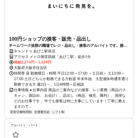
100円ショップの接客・販売・品出し
チームワーク抜群の職場でレジ・品出し・接客のアルバイトです。接客
スキルが身に付くお仕事♪
キャンドゥ あびこ駅前店
アクセス メトロ御堂筋線「あびこ駅」徒歩1分
時給1,274円～1,324円
大阪府大阪市住吉区
時間帯 昼 勤務曜日・時間 平日12:00～17:00 ＜土日祝＞ 土13:00～
17:00 土日どちらか勤務できる方歓迎 年末年始、大型連休時通常通り
勤務できる方 週2日～、1日4時間～応相談
仕事情報 ● 仕事内容 商品のご案内などの接客、レジ業務（商品のス
キャン、袋詰め、 お会計）、品出し（検品、補充、陳列）、清掃な
どのお仕事です 。中でも接客は特に大事にしています！丁寧に教え
ますので...
変形労働時間制
交通費支給
シフト制
アルバイト・パート