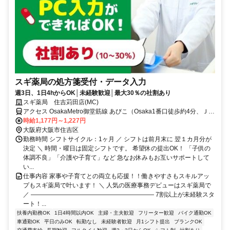
スギ薬局の処方箋受付・データ入力
週3日、1日4hからOK│未経験歓迎│最大30％の社割あり
スギ薬局 住吉苅田店(MC)
アクセス OsakaMetro御堂筋線 あびこ（Osaka1番口徒歩約4分、ＪＲ
阪和線 我孫子町（阪和線）南出口徒歩約13分、OsakaMetro御堂筋線
時給1,177円～1,227円
長居（Osaka4番口徒歩約17分
大阪府大阪市住吉区
勤務時間 シフトサイクル：1ヶ月 ／ シフトは前月末に 翌１カ月分が
決定 ＼ 時間・曜日は固定シフトです。 希望休の提出OK！ 「子供の
体調不良」「介護や子育て」など 急なお休みもお互いサポートして
い...
仕事内容 家事や子育てとの両立も応援！！働きやすさもスキルアッ
プもスギ薬局で叶います！ ＼ 人気の医療事務デビューはスギ薬局で
／ ―――――――――――――――――――― 7割以上が未経験スタ
ート！...
扶養内勤務OK
1日4時間以内OK
主婦・主夫歓迎
フリーター歓迎
バイク通勤OK
車通勤OK
平日のみOK
転勤なし
未経験者歓迎
月1シフト提出
ブランクOK