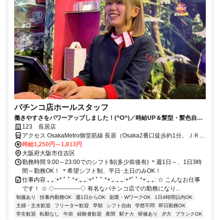
パチンコ店ホールスタッフ
働きやすさをパワーアップしました！(^O^)／時給UP＆髪型・髪色自由
★ネイルもOK♪
123 長居店
アクセス OsakaMetro御堂筋線 長居（Osaka2番口徒歩約1分、ＪＲ阪
和線 長居（阪和線）東口徒歩約2分、ＪＲ阪和線 鶴ヶ丘徒歩約11分
時給1,250円～1,813円
長居駅5番出口より徒歩1分
大阪府大阪市住吉区
勤務時間 9:00～23:00でのシフト制(多少前後有) ＊週1日～、1日3時
間～勤務OK！ ＊希望シフト制、平日･土日のみOK！
仕事内容 ｡.｡:+* ﾟ ﾟ *+:｡.｡:+* ﾟ ﾟ *+:｡.｡.｡:+*ﾟ ﾟ *+:｡.｡: ☆ こんなお仕事
です！ ☆ ◇‐‐‐‐‐‐‐‐‐‐‐‐‐◇ 有名なパチンコ店での勤務になり...
制服あり
扶養内勤務OK
週1日からOK
副業・WワークOK
1日4時間以内OK
主婦・主夫歓迎
フリーター歓迎
早朝
シフト自由
学歴不問
即日勤務OK
学生歓迎
転勤なし
午前
経験者歓迎
夜間
駅ナカ
研修あり
夕方
ブランクOK