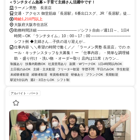
＜ランチタイム急募＞子育て主婦さん活躍中です！
ラーメン男塾 長居店
交通・アクセス 御堂筋線「長居駅」6番出口スグ、JR「長居駅」徒歩
4分
時給1,210円以上
大阪府大阪市住吉区
勤務時間詳細 ────────────── ✅シフト自由 ✅週1日～、1日4
時間～OK 「ランチタイム」10：00～17：00 ──────────────
シフト例 ◆主婦さん…子供の送り迎えが...
仕事内容 ＼＼希望の時間で働く／／ 「ラーメン男塾 長居店」での ホ
ール・キッチンスタッフを大募集！ ー 「仕事内容」 ・簡単な調理補
助 ・盛り付け ・洗い物 ・オーダー取り 店内は11席（カウン...
制服あり
扶養内勤務OK
社員登用あり
副業・WワークOK
1日4時間以内OK
土日祝のみOK
主婦・主夫歓迎
フリーター歓迎
学歴不問
平日のみOK
学生歓迎
未経験者歓迎
経験者歓迎
有資格者歓迎
研修あり
ブランクOK
長期歓迎
駅近5分以内
週2・3日からOK
シフト制
アルバイト・パート