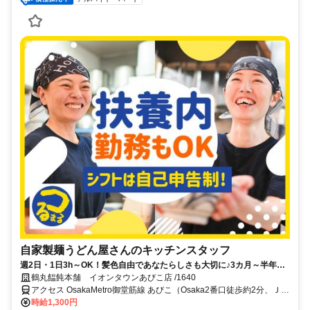
自家製麺うどん屋さんのキッチンスタッフ
週2日・1日3h～OK！髪色自由であなたらしさも大切に♪3カ月～半年の
短期勤務もOK
鶴丸饂飩本舗 イオンタウンあびこ店 /1640
アクセス OsakaMetro御堂筋線 あびこ（Osaka2番口徒歩約2分、ＪＲ
阪和線/ＪＲ関西空港線 我孫子町（阪和線）南出口徒歩約8分
時給1,300円