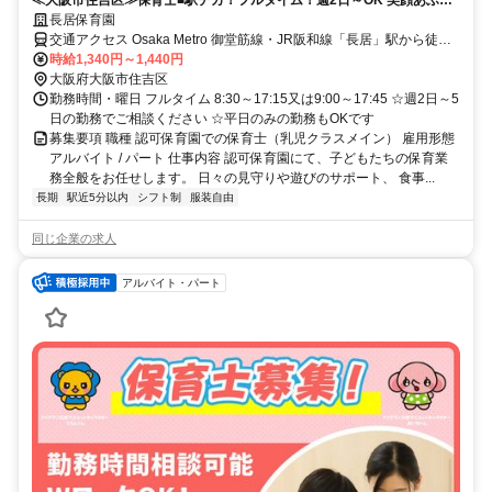
る認可保育園
長居保育園
交通アクセス Osaka Metro 御堂筋線・JR阪和線「長居」駅から徒歩2
～5分
時給1,340円～1,440円
大阪府大阪市住吉区
勤務時間・曜日 フルタイム 8:30～17:15又は9:00～17:45 ☆週2日～5
日の勤務でご相談ください ☆平日のみの勤務もOKです
募集要項 職種 認可保育園での保育士（乳児クラスメイン） 雇用形態
アルバイト / パート 仕事内容 認可保育園にて、子どもたちの保育業
務全般をお任せします。 日々の見守りや遊びのサポート、 食事...
長期
駅近5分以内
シフト制
服装自由
同じ企業の求人
アルバイト・パート