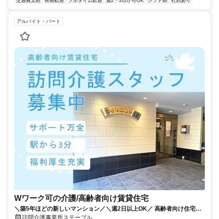
交通費支給
長期歓迎
フルタイム歓迎
週2・3日からOK
シフト制
社割あり
アルバイト・パート
Wワーク可の介護/高齢者向け賃貸住宅
＼築5年ほどの新しいマンション／＼週2日以上OK／ 高齢者向け住宅で
【介護パート】副業・WワークOK
訪問介護事業所ステーブル