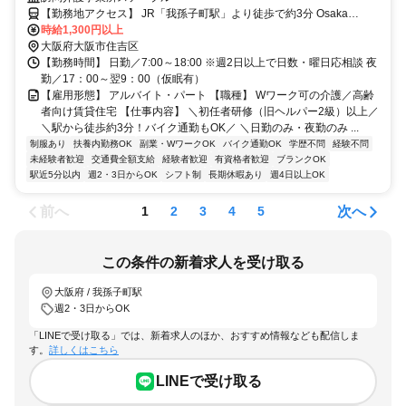
【勤務地アクセス】 JR「我孫子町駅」より徒歩で約3分 Osaka
時給1,300円以上
Metro「あびこ駅」より徒歩で約13分 〇バイク通勤OK
大阪府大阪市住吉区
【勤務時間】 日勤／7:00～18:00 ※週2日以上で日数・曜日応相談 夜
勤／17：00～翌9：00（仮眠有）
【雇用形態】 アルバイト・パート 【職種】 Wワーク可の介護／高齢
者向け賃貸住宅 【仕事内容】 ＼初任者研修（旧ヘルパー2級）以上／
＼駅から徒歩約3分！バイク通勤もOK／ ＼日勤のみ・夜勤のみ ...
制服あり
扶養内勤務OK
副業・WワークOK
バイク通勤OK
学歴不問
経験不問
未経験者歓迎
交通費全額支給
経験者歓迎
有資格者歓迎
ブランクOK
駅近5分以内
週2・3日からOK
シフト制
長期休暇あり
週4日以上OK
前へ
次へ
1
2
3
4
5
この条件の新着求人を受け取る
大阪府 / 我孫子町駅
週2・3日からOK
「LINEで受け取る」では、新着求人のほか、おすすめ情報なども配信しま
す。
詳しくはこちら
LINEで受け取る