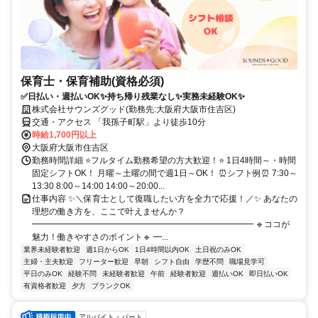
保育士・保育補助(資格必須)
✅日払い・週払いOK✨持ち帰り残業なし✨実務未経験OK✨
株式会社サウンズグッド(勤務先:大阪府大阪市住吉区)
交通・アクセス 「我孫子町駅」より徒歩10分
時給1,700円以上
大阪府大阪市住吉区
勤務時間詳細 ⭐フルタイム勤務希望の方大歓迎！⭐ 1日4時間～・時間
固定シフトOK！ 月曜～土曜の間で週1日～OK！ ⏰シフト例⏰ 7:30～
13:30 8:00～14:00 14:00～20:00...
仕事内容 ✨＼保育士として復職したい方を全力で応援！／✨ あなたの
理想の働き方を、ここで叶えませんか？
━━━━━━━━━━━━━━━━━━━━━━━━━━ 🔹ココが
魅力！働きやすさのポイント🔹 ━...
業界未経験者歓迎
週1日からOK
1日4時間以内OK
土日祝のみOK
主婦・主夫歓迎
フリーター歓迎
早朝
シフト自由
学歴不問
職場見学可
平日のみOK
経験不問
未経験者歓迎
午前
経験者歓迎
週払いOK
即日払いOK
有資格者歓迎
夕方
ブランクOK
アルバイト・パート