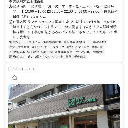
口徒歩約16分
大阪府大阪市住吉区
勤務時間 ・勤務曜日：月・火・水・木・金・土・日・祝 ・勤務時
間： [1] 10:00～15:00 [2] 17:00～22:00 [3] 18:00～22:00 ・最低勤務
日数（週）：2日 シ...
仕事内容 ランチスタッフ大募集！ あびこ駅すぐの好立地！肉の卸が
運営するとんかつレストランで 一緒に働きませんか！？未経験者積
極採用中！ 丁寧な研修があるので未経験でも安心してください！ 優
しい先輩が...
制服あり
ランチタイム
扶養内勤務OK
1日4時間以内OK
土日祝のみOK
主婦・主夫歓迎
週1シフト提出
フリーター歓迎
シフト自由
学歴不問
平日のみOK
学生歓迎
経験不問
未経験者歓迎
ブランクOK
長期歓迎
駅近5分以内
週2・3日からOK
シフト制
髪型・髪色自由
アルバイト・パート