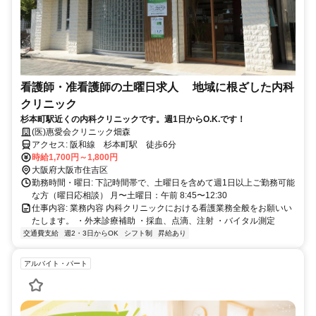
看護師・准看護師の土曜日求人 地域に根ざした内科
クリニック
杉本町駅近くの内科クリニックです。週1日からO.K.です！
(医)惠愛会クリニック畑森
アクセス: 阪和線 杉本町駅 徒歩6分
時給1,700円～1,800円
大阪府大阪市住吉区
勤務時間・曜日: 下記時間帯で、土曜日を含めて週1日以上ご勤務可能
な方（曜日応相談） 月〜土曜日：午前 8:45〜12:30
仕事内容: 業務内容 内科クリニックにおける看護業務全般をお願いい
たします。 ・外来診療補助 ・採血、点滴、注射 ・バイタル測定
交通費支給
週2・3日からOK
シフト制
昇給あり
アルバイト・パート