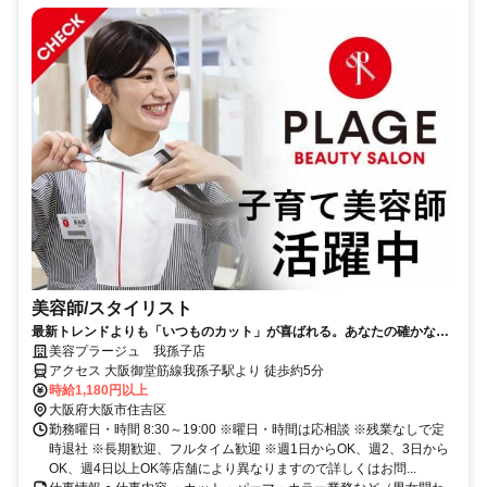
美容師/スタイリスト
最新トレンドよりも「いつものカット」が喜ばれる。あなたの確かな基
礎技術が活きる場所。
美容プラージュ 我孫子店
アクセス 大阪御堂筋線我孫子駅より 徒歩約5分
時給1,180円以上
大阪府大阪市住吉区
勤務曜日・時間 8:30～19:00 ※曜日・時間は応相談 ※残業なしで定
時退社 ※長期歓迎、フルタイム歓迎 ※週1日からOK、週2、3日から
OK、週4日以上OK等店舗により異なりますので詳しくはお問...