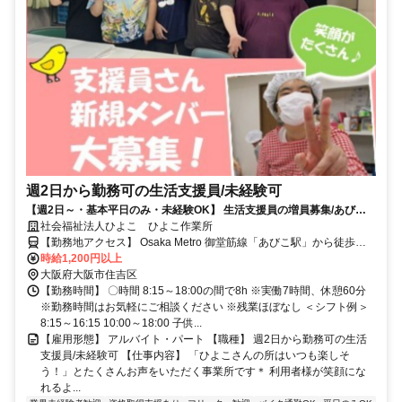
週2日から勤務可の生活支援員/未経験可
【週2日～・基本平日のみ・未経験OK】 生活支援員の増員募集/あびこ
駅徒歩3分/寸志あり
社会福祉法人ひよこ ひよこ作業所
【勤務地アクセス】 Osaka Metro 御堂筋線「あびこ駅」から徒歩約3
分 南海高野線「我孫子前駅」から徒歩約10分 ＊駅チカ好立地 〇バイ
時給1,200円以上
ク通勤・自転車通勤OK（無料駐輪場あり）
大阪府大阪市住吉区
【勤務時間】 〇時間 8:15～18:00の間で8h ※実働7時間、休憩60分
※勤務時間はお気軽にご相談ください ※残業ほぼなし ＜シフト例＞
8:15～16:15 10:00～18:00 子供...
【雇用形態】 アルバイト・パート 【職種】 週2日から勤務可の生活
支援員/未経験可 【仕事内容】 「ひよこさんの所はいつも楽しそ
う！」とたくさんお声をいただく事業所です＊ 利用者様が笑顔にな
れるよ...