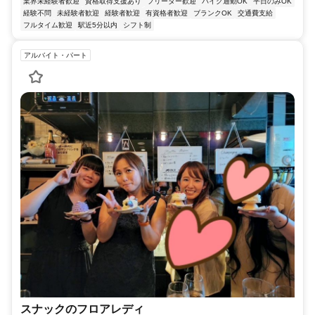
業界未経験者歓迎
資格取得支援あり
フリーター歓迎
バイク通勤OK
平日のみOK
経験不問
未経験者歓迎
経験者歓迎
有資格者歓迎
ブランクOK
交通費支給
フルタイム歓迎
駅近5分以内
シフト制
アルバイト・パート
スナックのフロアレディ