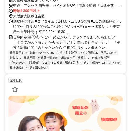
児童発達支援 あていんきっず
交通・アクセス 自転車・バイク通勤OK／南海高野線「我孫子前」駅
から徒歩2分／JR阪和線「杉本町」駅・「我孫子町」駅から徒歩15分
時給1,300円以上
大阪府大阪市住吉区
勤務時間詳細 ■コアタイム：14:00〜17:00 (必須) ■1日の勤務時間：5
時間〜 (前後の時間帯はご相談ください) ■週3日〜 ■残業なし ※事業
所の営業時間は 平日9:30〜18:30 ...
仕事内容 専門職 (ST)が一緒だから ＼ ブランクがあっても安心 ／
「子育てが落ち着いたから また子どもと関わる仕事がしたい」 「夕
方の家事に間に合わせたいから 午後だけサクッと働きたい...
社員登用あり
副業・WワークOK
主婦・主夫歓迎
バイク通勤OK
平日のみOK
転勤なし
経験不問
交通費全額支給
経験者歓迎
残業なし
有資格者歓迎
ブランクOK
長期歓迎
フルタイム歓迎
駅近5分以内
週2・3日からOK
シフト制
長期休暇あり
週4日以上OK
派遣社員