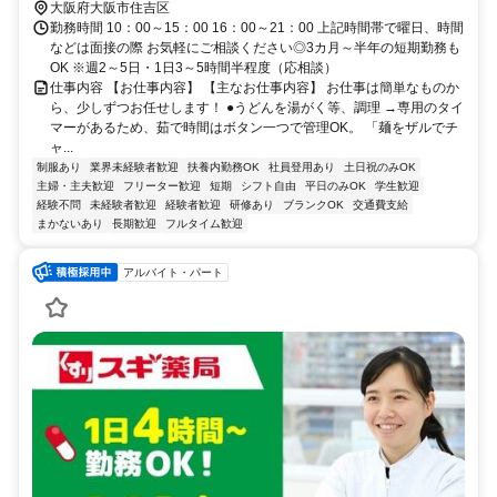
大阪府大阪市住吉区
勤務時間 10：00～15：00 16：00～21：00 上記時間帯で曜日、時間
などは面接の際 お気軽にご相談ください◎3カ月～半年の短期勤務も
OK ※週2～5日・1日3～5時間半程度（応相談）
仕事内容 【お仕事内容】 【主なお仕事内容】 お仕事は簡単なものか
ら、少しずつお任せします！ ●うどんを湯がく等、調理 →専用のタイ
マーがあるため、茹で時間はボタン一つで管理OK。 「麺をザルでチ
ャ...
制服あり
業界未経験者歓迎
扶養内勤務OK
社員登用あり
土日祝のみOK
主婦・主夫歓迎
フリーター歓迎
短期
シフト自由
平日のみOK
学生歓迎
経験不問
未経験者歓迎
経験者歓迎
研修あり
ブランクOK
交通費支給
まかないあり
長期歓迎
フルタイム歓迎
アルバイト・パート