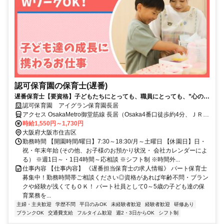
認可保育園の保育士(遅番)
遅番保育士【要資格】子どもたちにとっても、職員にとっても、”心の基
地”となる保育園を目指しています！
認可保育園 アイグラン保育園長居
アクセス OsakaMetro御堂筋線 長居（Osaka4番口徒歩約4分、ＪＲ阪
和線 長居（阪和線）東口徒歩約8分、OsakaMetro御堂筋線 あびこ
時給1,550円～1,730円
（Osaka1番口徒歩約14分
大阪府大阪市住吉区
勤務時間 【開園時間/曜日】7:30～18:30/月～土曜日 【休園日】日・
祝・年末年始 (その他、お子様のお預かり状況・ 会社カレンダーによ
る） ※週1日～・1日4時間～応相談 ※シフト制 ※時間外...
仕事内容 【仕事内容】 《遅番担当保育士の求人情報》 パート保育士
募集中！勤務時間帯ご相談ください◎資格があれば年齢不問・ブラン
クや経験が浅くてもＯＫ！ パート社員として0～5歳の子ども達の保
育業務を...
主婦・主夫歓迎
学歴不問
平日のみOK
未経験者歓迎
経験者歓迎
研修あり
ブランクOK
交通費支給
フルタイム歓迎
週2・3日からOK
シフト制