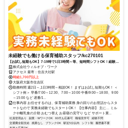
未経験でも働ける保育補助スタッフ/kc270101
【お試し短期もOK】7-19時で1日3時間～等、短時間シフトOK！経験な
くても高時給でスタート可能！
株式会社ウィルオブ・ワーク
アクセス 最寄：住吉大社駅
時給1,700円以上
大阪府大阪市住吉区
勤務時間 週2日～,1日3時間～相談OK！ まずはお試し短期もOK！ ＜
シフト例＞ 早番/7:00～12:30、7:00～10:00 中番/9:00～18:00、9:00
～15:00 など 遅番/1...
仕事内容 お任せするのは、保育補助業務 身の回りのお世話からスタ
ートなので 実務未経験でもスタートOK！ 【仕事内容】 主に… ミル
クや離乳食の介助 おむつ替え お昼寝の見守り など サポート業...
社員登用あり
副業・WワークOK
60代も応募可
職場見学可
経験不問
交通費全額支給
残業なし
ブランクOK
駅近5分以内
シフト制
履歴書不要
友達と応募OK