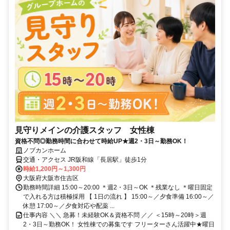
見守りメインの介護スタッフ 女性棟
資格不問◎勤務時間に合わせて時給UP★週2・3日～勤務OK！
ノブカンホーム
交通・アクセス JR阪和線「長居駅」徒歩1分
時給1,200円～1,300円
大阪府大阪市住吉区
勤務時間詳細 15:00～20:00 ＊週2・3日～OK ＊残業なし ＊曜日固定
で入れる方は積極採用 【 1日の流れ 】 15:00～／夕食準備 16:00～／
休憩 17:00～／夕食対応や配薬 ...
仕事内容 ＼＼ 急募！未経験OK＆資格不問 ／／ ＜15時～20時＞週
2・3日～勤務OK！ 女性棟での募集です フリーターさん活躍中★曜日