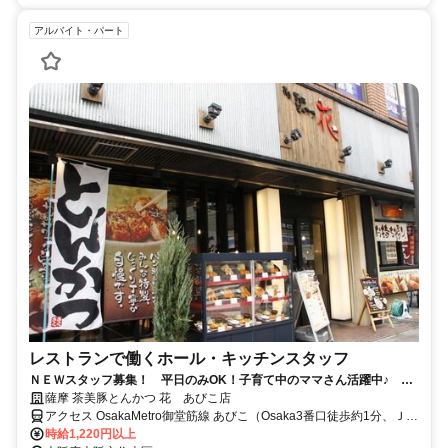
アルバイト・パート
レストランで働くホール・キッチンスタッフ
ＮＥＷスタッフ募集！ 平日のみOK！子育て中のママさん活躍中♪ ★
土日祝:時給50円ＵＰ★積極採用中
薩摩 茶美豚とんかつ 花 あびこ店
アクセス OsakaMetro御堂筋線 あびこ（Osaka3番口徒歩約1分、ＪＲ
阪和線 我孫子町（阪和線）南出口徒歩約12分、ＪＲ阪和線 杉本町東
時給1,220円以上