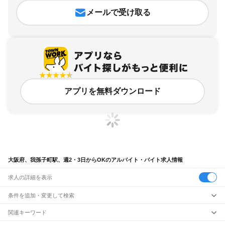
メールで受け取る
アプリを無料ダウンロード
大阪府、我孫子町駅、週2・3日からOKのアルバイト・バイト求人情報
求人の詳細を表示
条件を追加・変更して検索
市区町村を追加・変更
関連キーワード
完全在宅ワーク 全国
シール貼り 在宅
現在地周辺
ガチャガチャ
犬カフェ
大阪府