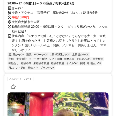
20:00～24:00/週1日～ＯＫ/我孫子町駅~徒歩2分
ぎんねこ
交通・アクセス 「我孫子町」駅徒歩2分/「あびこ」駅徒歩7分
時給1,500円
大阪府大阪市住吉区
勤務時間詳細 20:00～ ※週1日～ＯＫ！ ガッツリ稼ぎたい方、フル出
勤も歓迎！
仕事内容 「スナックで働いたことがない」そんな方も大・大・大歓
迎！ お酒を作ったり、お客様とお話をしたりとお仕事はとってもカ
ンタン！ 厳しいルールや上下関係、ノルマも一切ありません。 ママ
がしっかりフ...
週1日からOK
副業・WワークOK
1日4時間以内OK
土日祝のみOK
主婦・主夫歓迎
フリーター歓迎
シフト自由
学歴不問
平日のみOK
学生歓迎
転勤なし
経験不問
未経験者歓迎
経験者歓迎
ネイルOK
夜間
即日払いOK
月1シフト提出
研修あり
ブランクOK
アルバイト・パート