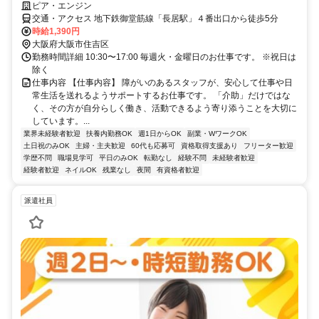
ピア・エンジン
交通・アクセス 地下鉄御堂筋線「長居駅」４番出口から徒歩5分
時給1,390円
大阪府大阪市住吉区
勤務時間詳細 10:30〜17:00 毎週火・金曜日のお仕事です。 ※祝日は
除く
仕事内容 【仕事内容】 障がいのあるスタッフが、安心して仕事や日
常生活を送れるようサポートするお仕事です。 「介助」だけではな
く、その方が自分らしく働き、活動できるよう寄り添うことを大切に
しています。...
業界未経験者歓迎
扶養内勤務OK
週1日からOK
副業・WワークOK
土日祝のみOK
主婦・主夫歓迎
60代も応募可
資格取得支援あり
フリーター歓迎
学歴不問
職場見学可
平日のみOK
転勤なし
経験不問
未経験者歓迎
経験者歓迎
ネイルOK
残業なし
夜間
有資格者歓迎
派遣社員