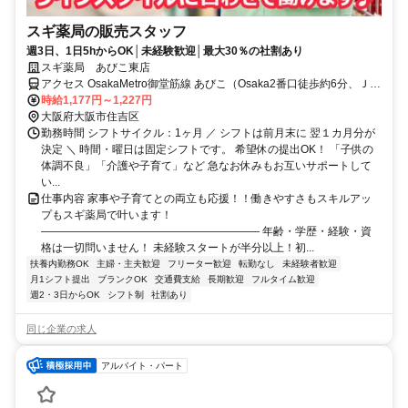
スギ薬局の販売スタッフ
週3日、1日5hからOK│未経験歓迎│最大30％の社割あり
スギ薬局 あびこ東店
アクセス OsakaMetro御堂筋線 あびこ（Osaka2番口徒歩約6分、ＪＲ
阪和線 我孫子町（阪和線）南出口徒歩約8分、OsakaMetro御堂筋線
時給1,177円～1,227円
長居（Osaka6番口徒歩約11分
大阪府大阪市住吉区
勤務時間 シフトサイクル：1ヶ月 ／ シフトは前月末に 翌１カ月分が
決定 ＼ 時間・曜日は固定シフトです。 希望休の提出OK！ 「子供の
体調不良」「介護や子育て」など 急なお休みもお互いサポートして
い...
仕事内容 家事や子育てとの両立も応援！！働きやすさもスキルアッ
プもスギ薬局で叶います！
―――――――――――――――――――― 年齢・学歴・経験・資
格は一切問いません！ 未経験スタートが半分以上！初...
扶養内勤務OK
主婦・主夫歓迎
フリーター歓迎
転勤なし
未経験者歓迎
月1シフト提出
ブランクOK
交通費支給
長期歓迎
フルタイム歓迎
週2・3日からOK
シフト制
社割あり
同じ企業の求人
アルバイト・パート