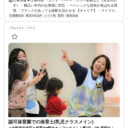
仕事情報 ● 仕事内容 ・カット・パーマ・カラー業務など（男女問わ
ず） ・幅広い年代のお客様に対応 ・ベーシックな技術が喜ばれる環
境 ・ブランクがあっても経験を活かせる 【キャリア】 ・ライフス...
交通費支給
駅近5分以内
シフト制
髪型・髪色自由
アルバイト・パート
認可保育園での保育士(乳児クラスメイン)
≪大阪市住吉区≫保育士■駅チカ！フルタイム！週2日～OK 笑顔あふれ