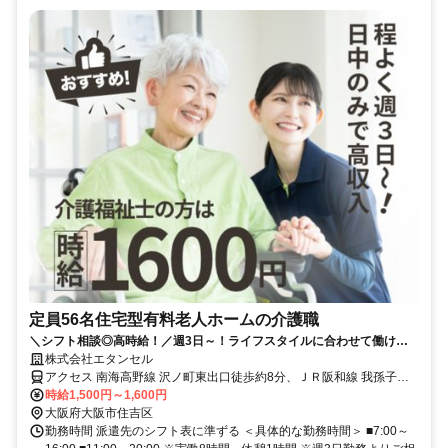
定員56名住宅型有料老人ホームの介護職
＼シフト相談◎高時給！／週3日～！ライフスタイルに合わせて働けま
す♪「早番のみ」「遅番のみ」もOK｜駅チカ★徒歩7分
株式会社エタンセル
アクセス 南海高野線 沢ノ町東出口徒歩約8分、ＪＲ阪和線 我孫子町
（阪和線）西出口徒歩約10分、南海高野線 我孫子前（南海電鉄）西
時給1,500円～1,600円
出口徒歩約13分 【勤務地最寄駅】JR阪和線「長居」駅より徒歩7分
大阪府大阪市住吉区
勤務時間 派遣先のシフト表に準ずる ＜具体的な勤務時間＞ ■7:00～