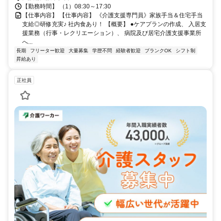
【勤務時間】 （1）08:30～17:30
【仕事内容】 【仕事内容】 《介護支援専門員》家族手当＆住宅手当
支給◎研修充実♪ 社内食あり！ 【概要】 ●ケアプランの作成、 入居支
援業務（行事・レクリエーション）、 病院及び居宅介護支援事業所
へ...
長期
フリーター歓迎
大量募集
学歴不問
経験者歓迎
ブランクOK
シフト制
昇給あり
正社員