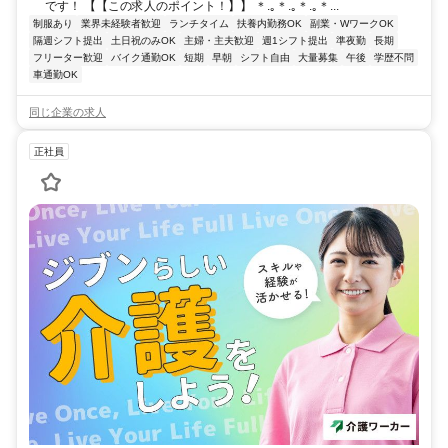
です！ 【【この求人のポイント！】】 ＊.｡＊.｡＊.｡＊...
制服あり
業界未経験者歓迎
ランチタイム
扶養内勤務OK
副業・WワークOK
隔週シフト提出
土日祝のみOK
主婦・主夫歓迎
週1シフト提出
準夜勤
長期
フリーター歓迎
バイク通勤OK
短期
早朝
シフト自由
大量募集
午後
学歴不問
車通勤OK
同じ企業の求人
正社員