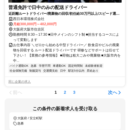
普通免許で日中のみの配送ドライバー
近距離ルートドライバー/廃棄物の回収/初任給30万円以上/スピード選考
実施中/未経験歓迎/各種保険加入/家族手当・交通費あり
西日本環境株式会社
月給300,000円～402,000円
大阪府大阪市住吉区
勤務時間 8:30～17:30 ■日中メインのシフト制 ■担当するコースによ
って変動します
お仕事内容 ＼ゼロから始める中型ドライバー／ 飲食店やビルの廃棄
物を回収する ルート配送ドライバーです 研修などサポートは任せて
下さい！ 【業務の参考情報】 ■荷物は粗大ごみや廃棄物 ■大阪市内を
中...
バイク通勤OK
急募
学歴不問
車通勤OK
固定時間制
未経験者歓迎
社会保険完備
制服貸与
交通費支給
日中
駅近5分以内
昇給あり
同じ企業の求人
前へ
次へ
1
2
3
この条件の新着求人を受け取る
大阪府 / 安立町駅
急募