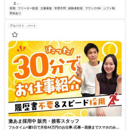
ま...
長期
フリーター歓迎
大量募集
学歴不問
経験者歓迎
ブランクOK
シフト制
昇給あり
アルバイト・パート
激あま採用中 販売・接客スタッフ
フルタイム×週5日で月収44万円のお仕事♪応募～面接までスマホのみで