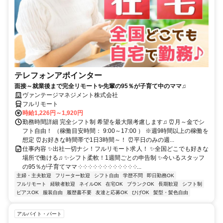
テレフォンアポインター
面接～就業後まで完全リモート✨先輩の95％が子育て中のママ♫
ヴァンテージマネジメント株式会社
フルリモート
時給1,226円～1,920円
勤務時間詳細 完全シフト制 希望を最大限考慮します♫ ⏰月～金でシ
フト自由！ （稼働目安時間： 9:00～17:00 ） ※週9時間以上の稼働を
想定 ⏰お好きな時間帯で1日3時間～！ ⏰平日のみの週...
仕事内容 ✨出社一切ナシ！フルリモート求人！ ✨全国どこでも好きな
場所で働ける♫ ✨シフト柔軟！1週間ごとの申告制 ✨今いるスタッフ
の95％が子育てママ ༶ ༶ ༶ ༶ ༶ ༶ ༶ ༶ ༶ ༶ ༶ ༶...
主婦・主夫歓迎
フリーター歓迎
シフト自由
学歴不問
即日勤務OK
フルリモート
経験者歓迎
ネイルOK
在宅OK
ブランクOK
長期歓迎
シフト制
ピアスOK
服装自由
履歴書不要
友達と応募OK
ひげOK
髪型・髪色自由
アルバイト・パート