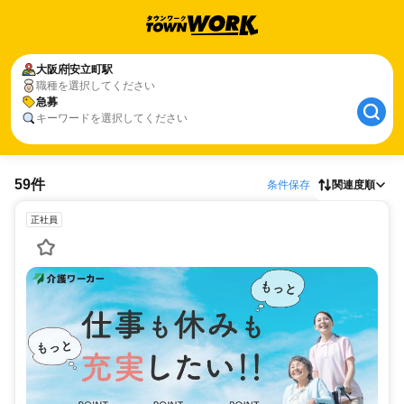
大阪府
安立町駅
職種を選択してください
急募
キーワードを選択してください
59件
条件保存
関連度順
正社員