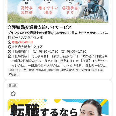
介護職員/交通費支給/デイサービス
ブランクOK⭐️交通費支給✨夜勤なし✅️年休110日以上✨担当者オススメ⭕️
未経験歓迎✨車通勤ＯＫ❗️週休2日⭐️駅チカ
ビーナスプラス住之江
月給240,400円
大阪府大阪市住之江区
【勤務時間】 （1）08:30～17:30 （2）08:00～17:30
【仕事内容】 【仕事内容】 【駅チカ徒歩7分♪ 】日勤のみ☆日曜定休
の週休2日制◎ネイル・髪色自由（規定あり）☆ 【概要】 ●歩行やト
イレ介助、 一般浴の個別入浴介助、 リハビリ補助、 運動サービス...
長期
フリーター歓迎
大量募集
学歴不問
経験者歓迎
ブランクOK
シフト制
昇給あり
正社員