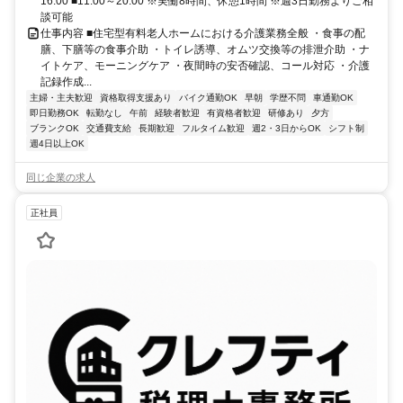
16:00 ■11:00～20:00 ※実働8時間、休憩1時間 ※週3日勤務よりご相
談可能
仕事内容 ■住宅型有料老人ホームにおける介護業務全般 ・食事の配
膳、下膳等の食事介助 ・トイレ誘導、オムツ交換等の排泄介助 ・ナ
イトケア、モーニングケア ・夜間時の安否確認、コール対応 ・介護
記録作成...
主婦・主夫歓迎
資格取得支援あり
バイク通勤OK
早朝
学歴不問
車通勤OK
即日勤務OK
転勤なし
午前
経験者歓迎
有資格者歓迎
研修あり
夕方
ブランクOK
交通費支給
長期歓迎
フルタイム歓迎
週2・3日からOK
シフト制
週4日以上OK
同じ企業の求人
正社員