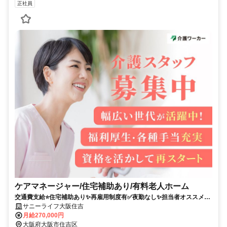
正社員
ケアマネージャー/住宅補助あり/有料老人ホーム
交通費支給⭐️住宅補助あり✨再雇用制度有✅️夜勤なし✨担当者オススメ⭕️
研修支援有✨駅チカ
サニーライフ大阪住吉
月給270,000円
大阪府大阪市住吉区