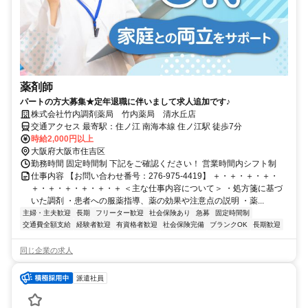
薬剤師
パートの方大募集★定年退職に伴いまして求人追加です♪
株式会社竹内調剤薬局 竹内薬局 清水丘店
交通アクセス 最寄駅：住ノ江 南海本線 住ノ江駅 徒歩7分
時給2,000円以上
大阪府大阪市住吉区
勤務時間 固定時間制 下記をご確認ください！ 営業時間内シフト制
仕事内容 【お問い合わせ番号：276-975-4419】 ＋・＋・＋・＋・
＋・＋・＋・＋・＋・＋ ＜主な仕事内容について＞ ・処方箋に基づ
いた調剤 ・患者への服薬指導、薬の効果や注意点の説明 ・薬...
主婦・主夫歓迎
長期
フリーター歓迎
社会保険あり
急募
固定時間制
交通費全額支給
経験者歓迎
有資格者歓迎
社会保険完備
ブランクOK
長期歓迎
同じ企業の求人
派遣社員