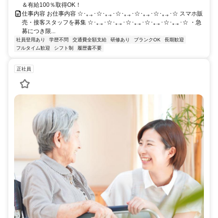
＆有給100％取得OK！
仕事内容 お仕事内容 ☆･｡.｡･☆･｡.｡･☆･｡.｡･☆･｡.｡･☆･｡.｡･☆ スマホ販
売・接客スタッフを募集 ☆･｡.｡･☆･｡.｡･☆･｡.｡･☆･｡.｡･☆･｡.｡･☆ ・急
募につき限...
社員登用あり
学歴不問
交通費全額支給
研修あり
ブランクOK
長期歓迎
フルタイム歓迎
シフト制
履歴書不要
正社員