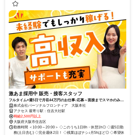
激あま採用中 販売・接客スタッフ
フルタイム×週5日で月収44万円のお仕事♪応募～面接までスマホのみで
完結！履歴書不要◎
株式会社パーソナルフロンティア 大阪本社
アクセス 最寄り駅：住吉大社駅
時給2,500円以上
大阪府大阪市住吉区
勤務時間 ＜10:00～20:00＞ ◇このうち1日8h・休憩1h◎ ◇週5日勤
務(土日含む) ◇完全週休2日！ ◇残業ほぼナシ♪月5hほど◎ ◇希望休