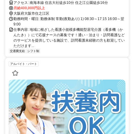
アクセス: 南海本線 住吉大社徒歩10分 住之江公園徒歩16分
月給400,000円以上
大阪府大阪市住之江区
勤務時間・曜日: 勤務体制 常勤(夜勤あり) 1) 08:30～17:15 16:00～翌
9:00
仕事内容: 地域に根ざした看護小規模多機能型居宅介護（看多機（か
んたき））にて応援ナースの募集です！通い・泊まり・訪問看護など
のサービスを提供している施設で、訪問看護未経験の方も歓迎してい
ただけます...
交通費支給
シフト制
アルバイト・パート