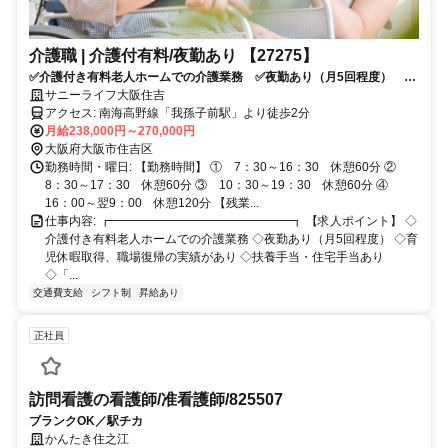
介護職 | 介護付有料/夜勤あり 【27275】
✅介護付き有料老人ホームでの介護業務 ✅夜勤あり（月5回程度） ✅
育児休暇取得、職場復帰の実績があり ✅扶養手当・住宅手当あり
サニーライフ大阪住吉
✅「我孫子前駅」徒歩2分 ✅社内食あり（200円/食） ✅応募条件：介
アクセス: 南海高野線「我孫子前駅」より徒歩2分
護系資格をお持ちの方
月給238,000円～270,000円
大阪府大阪市住吉区
勤務時間・曜日: 【勤務時間】 ① 7：30～16：30 休憩60分 ②
8：30～17：30 休憩60分 ③ 10：30～19：30 休憩60分 ④
16：00～翌9：00 休憩120分 【残業...
仕事内容: ┏━━━━━━━━━━━━━━━┓ 【求人ポイント】 ◇
介護付き有料老人ホームでの介護業務 ◇夜勤あり（月5回程度） ◇育
児休暇取得、職場復帰の実績があり ◇扶養手当・住宅手当あり
◇「...
交通費支給
シフト制
昇給あり
正社員
訪問看護の看護師/准看護師/825507
ブランクOK／駅チカ
かんたき住之江