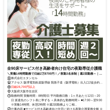
全90床サービス付き高齢者向け住宅の夜勤専従介護職
＼実働14時間勤務で日給2万8700円！／夜勤3名体制｜週2回勤務～｜最
寄駅より徒歩1分
株式会社エタンセル
アクセス 阪堺電気軌道阪堺線 我孫子道（阪堺電軌）出入口2徒歩約3
分、南海高野線 我孫子前（南海電鉄）西出口徒歩約7分、阪堺電気軌
日給28,700円以上
道阪堺線 安立町出入口1徒歩約8分 【勤務地最寄駅】阪堺電軌阪堺線
大阪府大阪市住吉区
「我孫子道駅」徒歩1分/南海「住ノ江駅」「我孫子前駅」徒歩10分
勤務時間 実働時間：8時間/日 平均勤務日数：1ヶ月あたり12日～20
日 派遣先のシフト表に準ずる ＜具体的な勤務時間＞ ■17:00～翌9:00
※実働14時間、休憩2時間 ※週2回勤務よりご相...
仕事内容 ■サービス付き高齢者向け住宅に於ける夜勤介護業務全般 ※