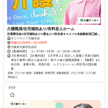
介護職員/住宅補助あり/有料老人ホーム
交通費支給⭐️住宅補助あり✨寮あり✅️担当者オススメ✨未経験歓迎⭕️経験
者優遇✨駅チカ
サニーライフ大阪住吉
月給215,000円～253,000円
大阪府大阪市住吉区
【勤務時間】 （1）07:00～19:30 （2）16:00～09:00
【仕事内容】 【仕事内容】 【大手求人】安定した基盤と充実の福利
厚生◎最寄り駅から徒歩2分！ 駅チカ★介護職員募集！ 【概要】 ●入
浴介助、 食事介助、 排泄介助、 レクリエーション対応等介護全般
業...
長期
フリーター歓迎
大量募集
学歴不問
経験者歓迎
ブランクOK
シフト制
昇給あり
正社員