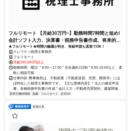
フルリモート 【月給30万円~】勤務時間7時間と短め!
会計ソフト入力、決算書・税務申告書作成、将来的に
★フルリモート★時間の融通が利き、有給申請も直前でOK！
決算説明も
クレフティ税理士事務所
フルリモート
月給300,000円以上
勤務時間・曜日: * 9:00～17:00 * 完全週休2日制 * 9:00-16:00など、柔
軟に相談可能
仕事内容: 弊事務所は、不動産業（不動産賃貸、売買、開発等）にほ
ぼ特化した税理士事務所です。 【主な業務内容】 * 法人の確定申告
書、各種税務申告書の作成 * 会計入力（不動産売買契約、建築関連...
変形労働時間制
急募
フルリモート
在宅OK
派遣社員