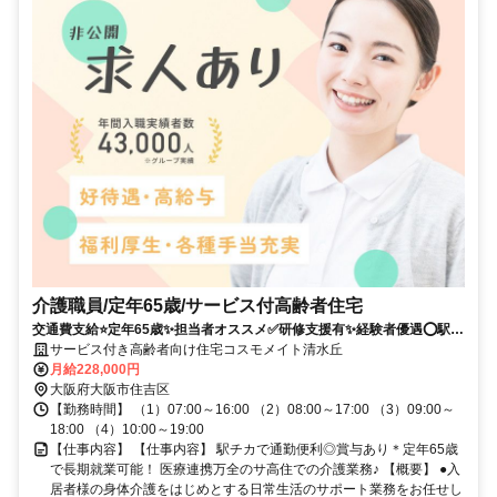
介護職員/定年65歳/サービス付高齢者住宅
交通費支給⭐️定年65歳✨担当者オススメ✅️研修支援有✨経験者優遇⭕️駅チ
カ
サービス付き高齢者向け住宅コスモメイト清水丘
月給228,000円
大阪府大阪市住吉区
【勤務時間】 （1）07:00～16:00 （2）08:00～17:00 （3）09:00～
18:00 （4）10:00～19:00
【仕事内容】 【仕事内容】 駅チカで通勤便利◎賞与あり＊定年65歳
で長期就業可能！ 医療連携万全のサ高住での介護業務♪ 【概要】 ●入
居者様の身体介護をはじめとする日常生活のサポート業務をお任せし