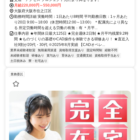
月給220,000円～550,000円
大阪府大阪市住之江区
勤務時間詳細 実働時間：1日あたり8時間 平均勤務日数：1ヶ月あた
り20日 9:00～18:00（休憩時間12:00～13:00） ＊配属先により異な
る 所定労働時間を超える労働の有無：有 ＊月平...
仕事内容 ★年間休日最大125日 ★完全週休2日制 ★月平均残業9.2時
間 ★ものづくりの基礎やCAD操作を体験できる研修あり！ ★直近入
社9割が20代・30代 ※2025年8月実績 【CADオペレ...
業界未経験者歓迎
無期雇用派遣
資格取得支援あり
固定時間制
経験不問
未経験者歓迎
研修あり
賞与あり
育休あり
交通費支給
資格取得手当あり
土日祝休み
寮・社宅あり
業務委託