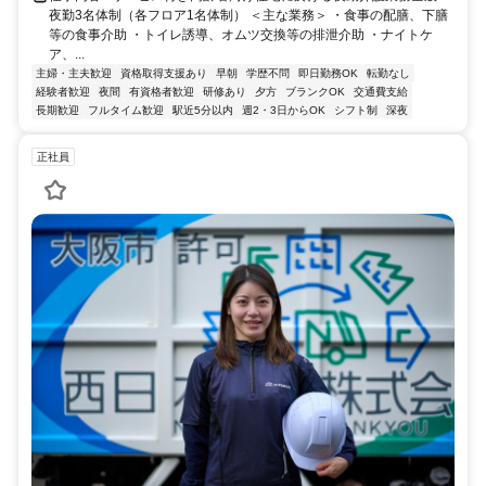
夜勤3名体制（各フロア1名体制） ＜主な業務＞ ・食事の配膳、下膳
等の食事介助 ・トイレ誘導、オムツ交換等の排泄介助 ・ナイトケ
ア、...
主婦・主夫歓迎
資格取得支援あり
早朝
学歴不問
即日勤務OK
転勤なし
経験者歓迎
夜間
有資格者歓迎
研修あり
夕方
ブランクOK
交通費支給
長期歓迎
フルタイム歓迎
駅近5分以内
週2・3日からOK
シフト制
深夜
正社員