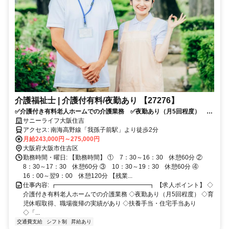
介護福祉士 | 介護付有料/夜勤あり 【27276】
✅介護付き有料老人ホームでの介護業務 ✅夜勤あり（月5回程度） ✅
育児休暇取得、職場復帰の実績があり ✅扶養手当・住宅手当あり
サニーライフ大阪住吉
✅「我孫子前駅」徒歩2分 ✅社内食あり（200円/食） ✅応募資格：介
アクセス: 南海高野線「我孫子前駅」より徒歩2分
護福祉士 ✅応募条件：介護系資格をお持ちの方
月給243,000円～275,000円
大阪府大阪市住吉区
勤務時間・曜日: 【勤務時間】 ① 7：30～16：30 休憩60分 ②
8：30～17：30 休憩60分 ③ 10：30～19：30 休憩60分 ④
16：00～翌9：00 休憩120分 【残業...
仕事内容: ┏━━━━━━━━━━━━━━━┓ 【求人ポイント】 ◇
介護付き有料老人ホームでの介護業務 ◇夜勤あり（月5回程度） ◇育
児休暇取得、職場復帰の実績があり ◇扶養手当・住宅手当あり
◇「...
交通費支給
シフト制
昇給あり