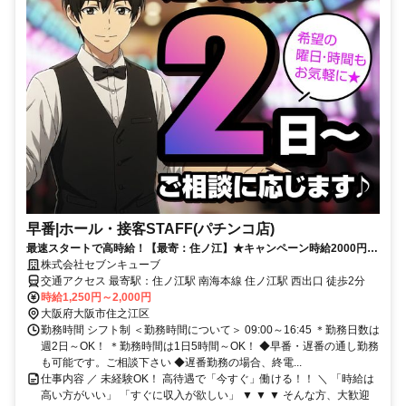
早番|ホール・接客STAFF(パチンコ店)
最速スタートで高時給！【最寄：住ノ江】★キャンペーン時給2000円★
週2日～＆短時間も可能！しっかり稼げる◎日払い即日対応！
株式会社セブンキューブ
交通アクセス 最寄駅：住ノ江駅 南海本線 住ノ江駅 西出口 徒歩2分
時給1,250円～2,000円
大阪府大阪市住之江区
勤務時間 シフト制 ＜勤務時間について＞ 09:00～16:45 ＊勤務日数は
週2日～OK！ ＊勤務時間は1日5時間～OK！ ◆早番・遅番の通し勤務
も可能です。ご相談下さい ◆遅番勤務の場合、終電...
仕事内容 ／ 未経験OK！ 高待遇で「今すぐ」働ける！！ ＼ 「時給は
高い方がいい」 「すぐに収入が欲しい」 ▼ ▼ ▼ そんな方、大歓迎