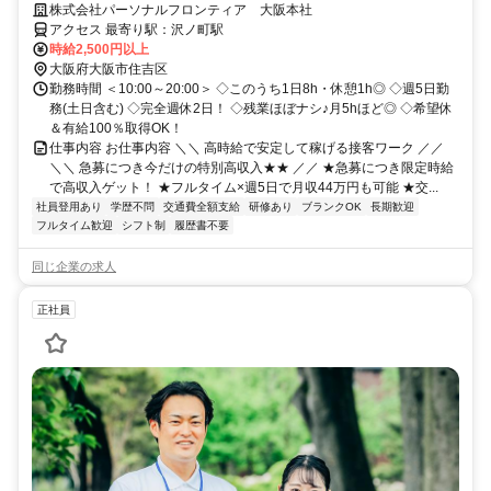
完結！履歴書不要◎
株式会社パーソナルフロンティア 大阪本社
アクセス 最寄り駅：沢ノ町駅
時給2,500円以上
大阪府大阪市住吉区
勤務時間 ＜10:00～20:00＞ ◇このうち1日8h・休憩1h◎ ◇週5日勤
務(土日含む) ◇完全週休2日！ ◇残業ほぼナシ♪月5hほど◎ ◇希望休
＆有給100％取得OK！
仕事内容 お仕事内容 ＼＼ 高時給で安定して稼げる接客ワーク ／／
＼＼ 急募につき今だけの特別高収入★★ ／／ ★急募につき限定時給
で高収入ゲット！ ★フルタイム×週5日で月収44万円も可能 ★交...
社員登用あり
学歴不問
交通費全額支給
研修あり
ブランクOK
長期歓迎
フルタイム歓迎
シフト制
履歴書不要
同じ企業の求人
正社員