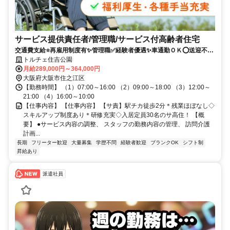
サービス提供責任者/管理職/サービス付高齢者住宅
交通費支給⭐️再雇用制度有✨管理職✅️経験者優遇✨車通勤ＯＫ⭕️送迎不要
✨週休2日❗️駅チカ
トルチェ住吉公園
月給289,000円～364,000円
大阪府大阪市住之江区
【勤務時間】 （1）07:00～16:00 （2）09:00～18:00 （3）12:00～
21:00 （4）16:00～10:00
【仕事内容】 【仕事内容】 【サ責】駅チカ徒歩2分＊残業ほぼなし◇
スキルアップ制度あり＊研修充実◇入居定員30名のサ高住！ 【概
要】 ●サービス内容の調整、 スタッフの勤務内容の管理、 訪問介護
計画...
長期
フリーター歓迎
大量募集
学歴不問
経験者歓迎
ブランクOK
シフト制
昇給あり
派遣社員