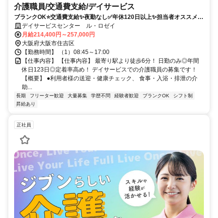
介護職員/交通費支給/デイサービス
ブランクOK⭐️交通費支給✨夜勤なし✅️年休120日以上✨担当者オススメ⭕️
研修支援有✨週休2日❗️駅チカ
デイサービスセンター ル・ロゼイ
月給214,400円～257,000円
大阪府大阪市住吉区
【勤務時間】 （1）08:45～17:00
【仕事内容】 【仕事内容】 最寄り駅より徒歩6分！ 日勤のみ◎年間
休日123日◎定着率高め！ デイサービスでの介護職員の募集です！
【概要】 ●利用者様の送迎・健康チェック、 食事・入浴・排泄の介
助...
長期
フリーター歓迎
大量募集
学歴不問
経験者歓迎
ブランクOK
シフト制
昇給あり
正社員