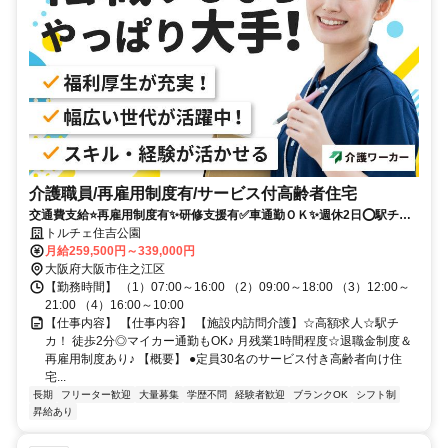
介護職員/再雇用制度有/サービス付高齢者住宅
交通費支給⭐️再雇用制度有✨研修支援有✅️車通勤ＯＫ✨週休2日⭕️駅チカ
✨高額求人
トルチェ住吉公園
月給259,500円～339,000円
大阪府大阪市住之江区
【勤務時間】 （1）07:00～16:00 （2）09:00～18:00 （3）12:00～
21:00 （4）16:00～10:00
【仕事内容】 【仕事内容】 【施設内訪問介護】☆高額求人☆駅チ
カ！ 徒歩2分◎マイカー通勤もOK♪ 月残業1時間程度☆退職金制度＆
再雇用制度あり♪ 【概要】 ●定員30名のサービス付き高齢者向け住
宅...
長期
フリーター歓迎
大量募集
学歴不問
経験者歓迎
ブランクOK
シフト制
昇給あり