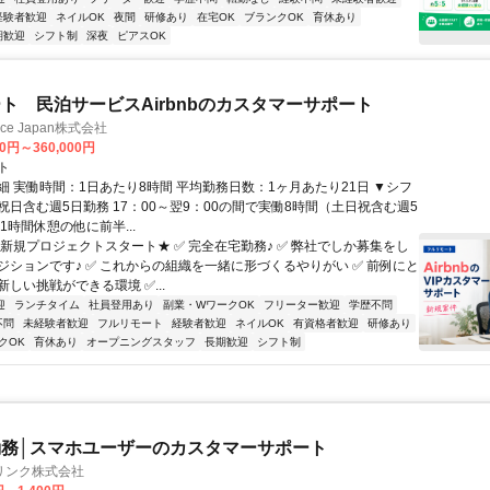
経験者歓迎
ネイルOK
夜間
研修あり
在宅OK
ブランクOK
育休あり
期歓迎
シフト制
深夜
ピアスOK
ト 民泊サービスAirbnbのカスタマーサポート
ance Japan株式会社
00円～360,000円
ト
細 実働時間：1日あたり8時間 平均勤務日数：1ヶ月あたり21日 ▼シフ
祝日含む週5日勤務 17：00～翌9：00の間で実働8時間（土日祝含む週5
1時間休憩の他に前半...
★新規プロジェクトスタート★ ✅ 完全在宅勤務♪ ✅ 弊社でしか募集をし
ジションです♪ ✅ これからの組織を一緒に形づくるやりがい ✅ 前例にと
しい挑戦ができる環境 ✅...
迎
ランチタイム
社員登用あり
副業・WワークOK
フリーター歓迎
学歴不問
不問
未経験者歓迎
フルリモート
経験者歓迎
ネイルOK
有資格者歓迎
研修あり
クOK
育休あり
オープニングスタッフ
長期歓迎
シフト制
務│スマホユーザーのカスタマーサポート
リンク株式会社