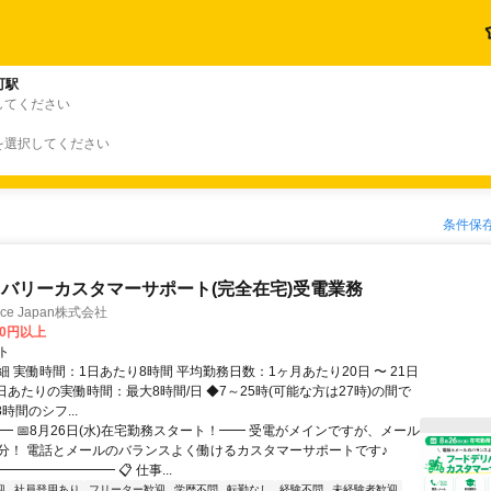
町駅
してください
を選択してください
条件保
バリーカスタマーサポート(完全在宅)受電業務
ance Japan株式会社
00円以上
ト
 実働時間：1日あたり8時間 平均勤務日数：1ヶ月あたり20日 〜 21日
日あたりの実働時間：最大8時間/日 ◆7～25時(可能な方は27時)の間で
時間のシフ...
━ 📅8月26日(水)在宅勤務スタート！━━ 受電がメインですが、メール
分！ 電話とメールのバランスよく働けるカスタマーサポートです♪
━━━━━━━━ 📋 仕事...
迎
社員登用あり
フリーター歓迎
学歴不問
転勤なし
経験不問
未経験者歓迎