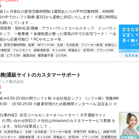
円～1,400円
ト
細 1ヶ月単位の変形労働時間制 1週間あたりの平均労働時間：40時間
0:00の中でのシフト勤務 週3日から柔軟に対応いたします！ ※週12時間以
願いしています ...
雇用形態：契約社員 職種：アウトバウンドコールスタッフ、インバウン
タッフ、一般事務 ＊各種制度が整った環境の中での在宅ワーク！ ＊出
から応募可能◎ ＊PCやモニター等...
迎
変形労働時間制
副業・WワークOK
主婦・主夫歓迎
フリーター歓迎
転勤なし
験者歓迎
フルリモート
経験者歓迎
ネイルOK
研修あり
在宅OK
ブランクOK
歓迎
ピアスOK
服装自由
履歴書不要
ひげOK
務|通販サイトのカスタマーサポート
リンク株式会社
円
ト
 ⏩6:50-25:00の間でシフト制 ※会社指定シフト 《シフト例》実働8時
-16:00 ・15:50-25:00 ※健康管理のため勤務間インターバル 設定あり ※
【仕事内容】 在宅コールセンターオペレーター！ 大手通販サイト
n」の 問い合わせ対応◎ ※当社はAmazonのカスタマーサービス業務 を
ます。当社の従業員として ...
迎
社員登用あり
主婦・主夫歓迎
フリーター歓迎
学歴不問
転勤なし
経験不問
フルリモート
経験者歓迎
ネイルOK
研修あり
在宅OK
ブランクOK
交通費支給