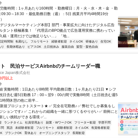
ト
総労働時間：1ヶ月あたり160時間 ・勤務曜日：月・火・水・木・金 ・勤
1] 09:30～18:30 ・最低勤務日数（週）：5日 残業月平均4時間19分
度）
【デジタルマーケティング本部】部門・事業拡大に向けたデジタル広告
ルタント積極募集！ 「代理店のBPO拠点で広告運用実務に携わってい
入稿・運用だけでは物足りない…」 「地...
固定時間制
転勤なし
フルリモート
経験者歓迎
ネイルOK
研修あり
在宅OK
あり
長期休暇あり
ピアスOK
土日祝休み
服装自由
髪型・髪色自由
ト 民泊サービスAirbnbのチームリーダー職
ance Japan株式会社
00円以上
ト
細 実働時間：1日あたり8時間 平均勤務日数：1ヶ月あたり21日 ▼シフ
祝日含む週5日勤務 17：00～翌9：00の間で実働8時間（土日祝含む週5
1時間休憩の他に前半...
★新規プロジェクトスタート★ ✅ 完全在宅勤務♪ ✅ 弊社でしか募集をし
ジションです♪ ✅ これからの組織を一緒に形づくるやりがい ✅ 前例にと
しい挑戦ができる環境 ✅...
迎
ランチタイム
社員登用あり
副業・WワークOK
フリーター歓迎
学歴不問
不問
英語
未経験者歓迎
フルリモート
経験者歓迎
ネイルOK
有資格者歓迎
K
ブランクOK
育休あり
オープニングスタッフ
長期歓迎