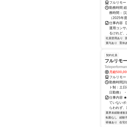
フルリモー
勤務時間 
務時間： [
（2025年
仕事内容 
運用コンサ
るけれど、
社員登用あり
賞与あり
育休
契約社員
フルリモー
Teleperform
月給500,0
フルリモー
勤務時間詳
ト制：土日
日勤務） ・
仕事内容 
ていないポ
らわれず、新
業界未経験者歓
転勤なし
経験
研修あり
在宅O