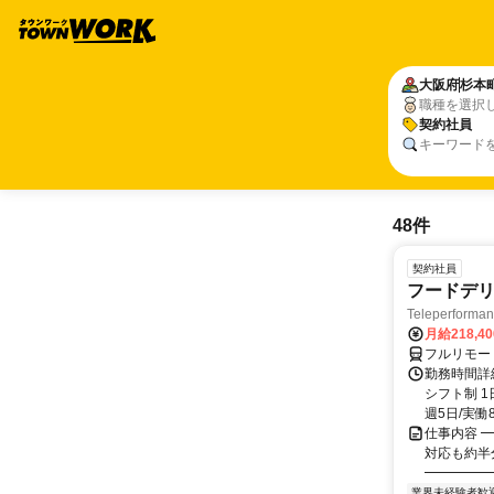
大阪府
杉本
職種を選択
契約社員
キーワード
48件
契約社員
フードデリ
Teleperform
月給218,4
フルリモー
勤務時間詳細
シフト制 1
週5日/実働8
仕事内容 ━
対応も約半
━━━━━━
業界未経験者歓