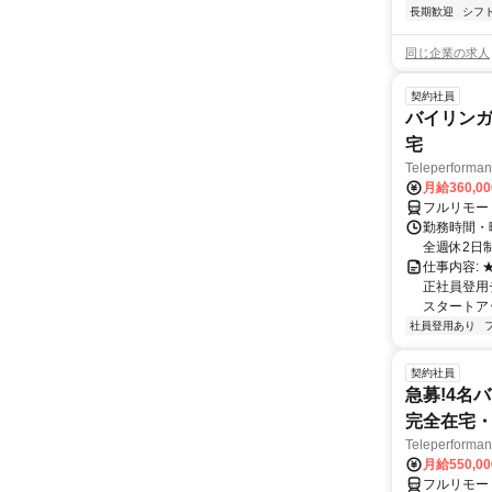
長期歓迎
シフ
同じ企業の求人
契約社員
バイリンガ
宅
Teleperfor
月給360,0
フルリモー
勤務時間・曜
全週休2日
仕事内容:
正社員登用
スタートア
社員登用あり
契約社員
急募!4名
完全在宅・
Teleperfor
月給550,0
フルリモー