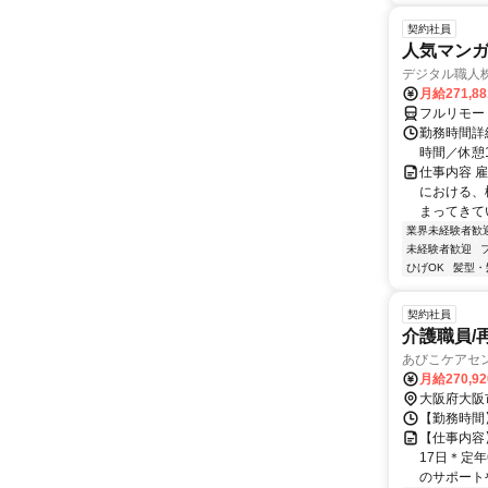
契約社員
人気マンガ
デジタル職人
月給271,8
フルリモー
勤務時間詳細
時間／休憩
仕事内容 
における、
まってきて
業界未経験者歓
未経験者歓迎
ひげOK
髪型・
契約社員
介護職員/
あびこケアセ
月給270,9
大阪府大阪
【勤務時間】 （
【仕事内容
17日＊定
のサポート