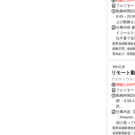
時給1,320
フルリモー
勤務時間詳
8:45～2
上の勤務をお
仕事内容 
ドコールス
社不要で全国
業界未経験者歓
経験不問
未経
育休あり
長期
契約社員
リモート勤
アルティウス
時給1,400
フルリモー
勤務時間詳細
間 ・6:50
所...
仕事内容 
「Amazo
請け負ってい
業界未経験者歓
未経験者歓迎