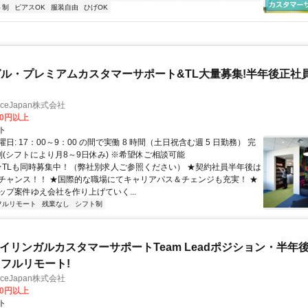
ト制
ピアスOK
服装自由
ひげOK
ル・プレミアムカスタマーサポート&TL大量募集!半年後正社
manceJapan株式会社
00円以上
ト
日: 17：00～9：00 の間で実働 8 時間（土日祝含む週 5 日勤務） 完
制(シフトにより月8～9日休み) ※希望休ご相談可能
 ★TLも同時募集中！（弊社別求人ご参照ください） ★契約社員半年後は
チャンス！！ ★国際的な職場にてキャリアパス＆チェンジも充実！ ★
ップ案件ゆえ会社を作り上げていく...
フルリモート
残業なし
シフト制
バイリンガルカスタマーサポートTeam Leadポジション・半年
フルリモート!
manceJapan株式会社
00円以上
ト