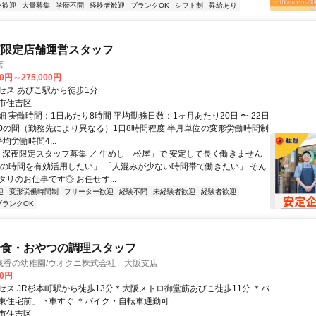
ー歓迎
大量募集
学歴不問
経験者歓迎
ブランクOK
シフト制
昇給あり
夜限定店舗運営スタッフ
店
00円～275,000円
セス あびこ駅から徒歩1分
市住吉区
 実働時間：1日あたり8時間 平均勤務日数：1ヶ月あたり20日 〜 22日
9:00の間（勤務先により異なる）1日8時間程度 半月単位の変形労働時間制
均労働時間4...
＼ 深夜限定スタッフ募集 ／ 牛めし「松屋」で 安定して長く働きません
間の時間を有効活用したい」 「人混みが少ない時間帯で働きたい」 そん
リのお仕事です◎ お任せす...
迎
変形労働時間制
フリーター歓迎
経験不問
未経験者歓迎
経験者歓迎
ブランクOK
給食・おやつの調理スタッフ
浅香の幼稚園/ウオクニ株式会社 大阪支店
00円
セス JR杉本町駅から徒歩13分＊大阪メトロ御堂筋あびこ徒歩11分 ＊バ
東住宅前」下車すぐ ＊バイク・自転車通勤可
市住吉区