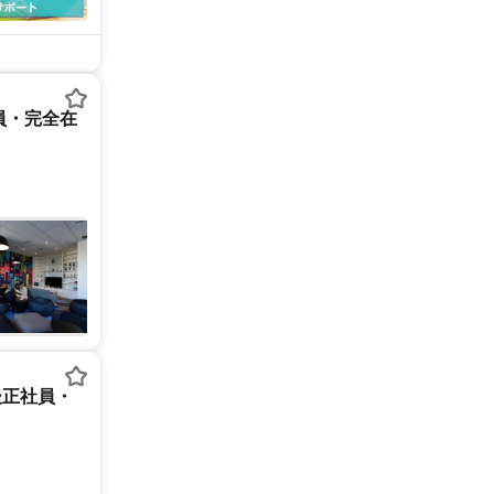
員・完全在
後正社員・