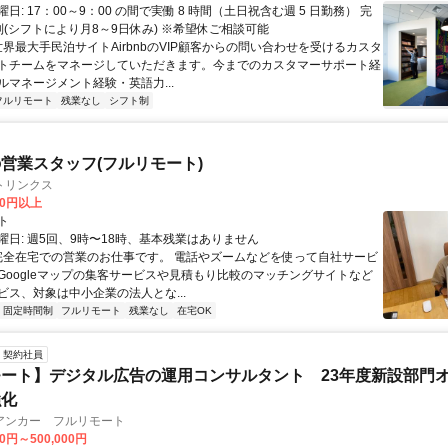
日: 17：00～9：00 の間で実働 8 時間（土日祝含む週 5 日勤務） 完
制(シフトにより月8～9日休み) ※希望休ご相談可能
世界最大手民泊サイトAirbnbのVIP顧客からの問い合わせを受けるカスタ
トチームをマネージしていただきます。今までのカスタマーサポート経
ルマネージメント経験・英語力...
フルリモート
残業なし
シフト制
営業スタッフ(フルリモート)
トリンクス
00円以上
ト
曜日: 週5回、9時〜18時、基本残業はありません
 完全在宅での営業のお仕事です。 電話やズームなどを使って自社サービ
Googleマップの集客サービスや見積もり比較のマッチングサイトなど
ビス、対象は中小企業の法人とな...
固定時間制
フルリモート
残業なし
在宅OK
契約社員
ート】デジタル広告の運用コンサルタント 23年度新設部門
強化
アンカー フルリモート
00円～500,000円