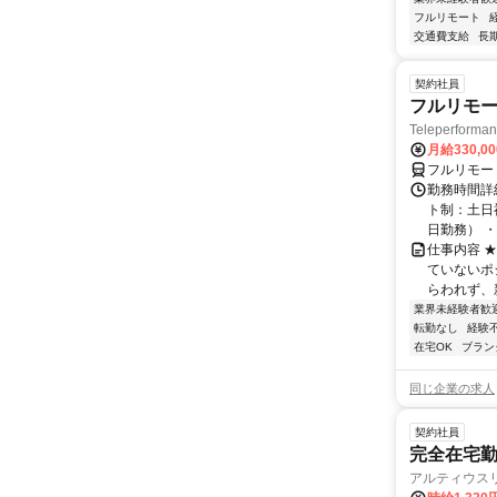
フルリモート
交通費支給
長
契約社員
フルリモー
Teleperform
月給330,0
フルリモー
勤務時間詳
ト制：土日
日勤務） ・
仕事内容 
ていないポ
らわれず、新
業界未経験者歓
転勤なし
経験
在宅OK
ブラン
同じ企業の求人
契約社員
完全在宅勤
アルティウス