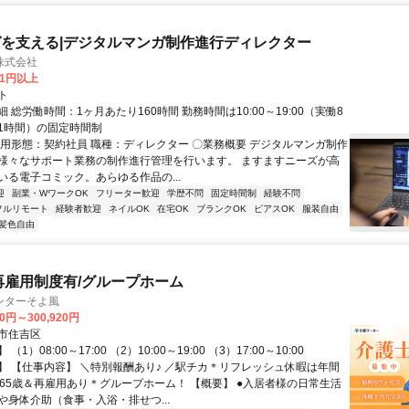
を支える|デジタルマンガ制作進行ディレクター
株式会社
81円以上
ト
 総労働時間：1ヶ月あたり160時間 勤務時間は10:00～19:00（実働8
1時間）の固定時間制
雇用形態：契約社員 職種：ディレクター 〇業務概要 デジタルマンガ制作
様々なサポート業務の制作進行管理を行います。 ますますニーズが高
いる電子コミック。あらゆる作品の...
迎
副業・WワークOK
フリーター歓迎
学歴不問
固定時間制
経験不問
フルリモート
経験者歓迎
ネイルOK
在宅OK
ブランクOK
ピアスOK
服装自由
髪色自由
再雇用制度有/グループホーム
ンターそよ風
20円～300,920円
市住吉区
1）08:00～17:00 （2）10:00～19:00 （3）17:00～10:00
】 【仕事内容】 ＼特別報酬あり♪ ／駅チカ＊リフレッシュ休暇は年間
年65歳＆再雇用あり＊グループホーム！ 【概要】 ●入居者様の日常生活
や身体介助（食事・入浴・排せつ...