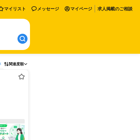
マイリスト
メッセージ
マイページ
求人掲載のご相談
存
関連度順