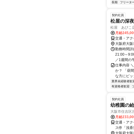
長期
フリータ
契約社員
松屋の深
松屋 あびこ
月給245,0
交通・アク
大阪府大阪
勤務時間詳細
21:00～
／1週間の平
仕事内容 
か？ 「昼
な方にピッタ
業界未経験者歓
有資格者歓迎
契約社員
幼稚園の
大阪市住吉区
月給233,0
交通・アク
ス停「浅香
大阪府大阪