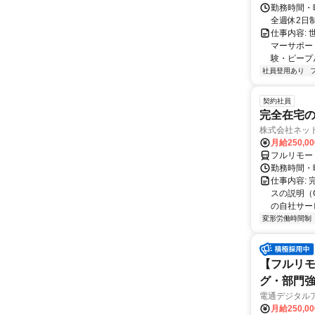
勤務時間・曜
全週休2日
仕事内容: 
マーサポー
験・ピープ
社員登用あり
契約社員
完全在宅の
株式会社ネッ
月給250,0
フルリモー
勤務時間・
仕事内容:
スの説明（
の自社サー
変形労働時間制
【フルリモ
グ・部門
電通デジタル
月給250,0