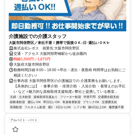
介護施設での介護スタッフ
大阪市阿倍野区／来社不要！携帯で面接ＯＫ♪日･週払いＯＫ✨
株式会社レポス 就業先:大阪市阿倍野区
交通・アクセス 大阪阿部野橋駅から徒歩圏内
時給1,500円～1,875円
大阪府大阪市阿倍野区
勤務時間詳細 9:00～18:00 ⭐早出・遅出・夜勤有 時間帯はお気軽にご
相談ください♪
仕事内容 大阪市阿倍野区の介護施設での 介護業務をお願いします。
【具体的には】 ・食事介助 ・排泄介助 ・入浴介助 ・着替えのお手伝
い など ⭐魅力的な資格取得支援制度♪ 弊社と提携している教室...
主婦・主夫歓迎
資格取得支援あり
フリーター歓迎
学歴不問
交通費全額支給
経験者歓迎
週払いOK
即日払いOK
有資格者歓迎
ブランクOK
交通費支給
長期歓迎
フルタイム歓迎
週2・3日からOK
シフト制
週4日以上OK
履歴書不要
アルバイト・パート