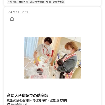
学生歓迎
経験不問
未経験者歓迎
午前
経験者歓迎
アルバイト・パート
産婦人科病院での助産師
駅徒歩2分◎週3日～可◎賞与有・当直1回4万円
高畑産婦人科