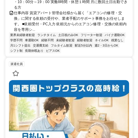
・10：00分～19：00 実働8時間・休憩１時間 月に数回土日出勤でき
る方
仕事内容 賃貸アパート管理会社様から届く「エアコンの修理・交
換」に関する依頼の受付や、業者手配のサポート事務をお任せしま
す。 ■依頼受付・PC入力 依頼元からのエアコン修理・交換の依頼内
容を専用シ...
業界未経験者歓迎
ランチタイム
土日祝のみOK
フリーター歓迎
バイク通勤OK
学歴不問
車通勤OK
経験不問
未経験者歓迎
経験者歓迎
ネイルOK
残業なし
月1シフト提出
交通費支給
フルタイム歓迎
駅近5分以内
週2・3日からOK
シフト制
長期休暇あり
ピアスOK
派遣社員