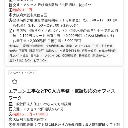
交通・アクセス 近鉄南大阪線「北田辺駅」徒歩1分
時給2,100円
大阪府大阪市東住吉区
勤務時間詳細 変形労働時間制（１ヵ月単位） ①8：40～17：00（休
憩45分） ②16：50～翌9：00（休憩60分）
仕事内容 《働きやすさのポイント》 ◎高水準の給与と手当で還元 時
給：2,100円スタート 当直手当：40,000円/回（2名体制/仮眠あり）
お産手当：2,000円/回 手術手当：5,000円/回 ...
制服あり
変形労働時間制
扶養内勤務OK
副業・WワークOK
主婦・主夫歓迎
60代も応募可
職場見学可
転勤なし
交通費全額支給
経験者歓迎
有資格者歓迎
月1シフト提出
賞与あり
ブランクOK
交通費支給
長期歓迎
駅近5分以内
週2・3日からOK
ピアスOK
アルバイト・パート
エアコン工事などPC入力事務・電話対応のオフィス
ワーク
一般社団法人住まいのなんでも相談所
交通・アクセス 北田辺駅から5分
時給1,200円～1,500円
大阪府大阪市東住吉区
勤務時間詳細 シフト制 1日あたりの実働時間：最大8時間/日 シフト制