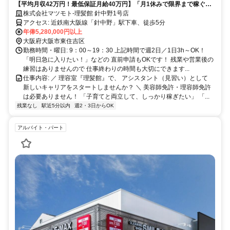
【平均月収42万円！最低保証月給40万円】「月1休みで限界まで稼ぐ」
も「長期休暇」も自由自在♪ 希望通りの働き方が叶います！
株式会社マツモト-理髪館 針中野1号店
アクセス: 近鉄南大阪線「針中野」駅下車、徒歩5分
年俸5,280,000円以上
大阪府大阪市東住吉区
勤務時間・曜日: 9：00～19：30 上記時間で週2日／1日3h～OK！
「明日急に入りたい！」などの 直前申請もOKです！ 残業や営業後の
練習はありませんので 仕事終わりの時間も大切にできます...
仕事内容: ／ 理容室『理髪館』で、 アシスタント（見習い）として
新しいキャリアをスタートしませんか？ ＼ 美容師免許・理容師免許
は必要ありません！ 「子育てと両立して、しっかり稼ぎたい」 「...
残業なし
駅近5分以内
週2・3日からOK
アルバイト・パート