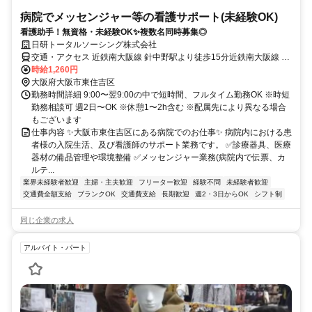
病院でメッセンジャー等の看護サポート(未経験OK)
看護助手！無資格・未経験OK✨複数名同時募集◎
日研トータルソーシング株式会社
交通・アクセス 近鉄南大阪線 針中野駅より徒歩15分近鉄南大阪線 矢
田駅より徒歩15分
時給1,260円
大阪府大阪市東住吉区
勤務時間詳細 9:00〜翌9:00の中で短時間、フルタイム勤務OK ※時短
勤務相談可 週2日〜OK ※休憩1〜2h含む ※配属先により異なる場合
もございます
仕事内容 ✨大阪市東住吉区にある病院でのお仕事✨ 病院内における患
者様の入院生活、及び看護師のサポート業務です。 ✅診療器具、医療
器材の備品管理や環境整備 ✅メッセンジャー業務(病院内で伝票、カ
ルテ...
業界未経験者歓迎
主婦・主夫歓迎
フリーター歓迎
経験不問
未経験者歓迎
交通費全額支給
ブランクOK
交通費支給
長期歓迎
週2・3日からOK
シフト制
同じ企業の求人
アルバイト・パート