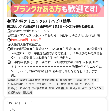
整形外科クリニックのリハビリ助手
田辺駅スグで通勤便利！未経験可！週2日～OK◎午後診勤務歓迎
おおはた整形外科クリニック
交通・アクセス 大阪メトロ谷町線｢田辺｣駅より徒歩1分､阪和線｢南田
辺｣駅より徒歩8分
時給1,300円～1,400円
大阪府大阪市東住吉区
勤務時間詳細 ◆午前診/8:45～12:00 ◆午後診/15:45～19:00 ◎週2日
～相談OK！ ◎「午後診勤務できる方歓迎！」「午後診のみの勤務も
OK！」 ◎週4日以上勤務などしっかり働き...
仕事内容 資格は一切不要です！ 未経験大歓迎◎週2日～相談OKで
す！ ＝＝＝＝＝＝＝＝＝＝＝＝＝＝＝＝＝＝ 整形外科クリニックに
て、リハビリ内容の確認･誘導･器具付け外しなどをお任せします！
患...
制服あり
業界未経験者歓迎
扶養内勤務OK
社員登用あり
副業・WワークOK
1日4時間以内OK
主婦・主夫歓迎
フリーター歓迎
学歴不問
平日のみOK
転勤なし
経験不問
未経験者歓迎
午前
経験者歓迎
研修あり
夕方
ブランクOK
交通費支給
長期歓迎
アルバイト・パート