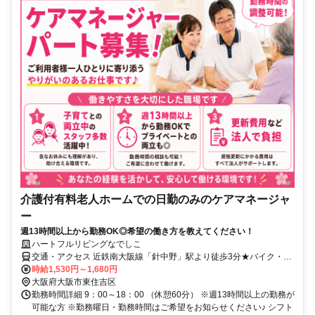
介護付有料老人ホームでの日勤のみのケアマネージャ
ー
週13時間以上から勤務OK◎希望の働き方を教えてください！
ハートフルリビングなでしこ
交通・アクセス 近鉄南大阪線「針中野」駅より徒歩3分★バイク・自
転車通勤ok
時給1,530円～1,680円
大阪府大阪市東住吉区
勤務時間詳細 9：00～18：00 （休憩60分） ※週13時間以上の勤務が
可能な方 ※勤務曜日・勤務時間はご希望をお知らせください♪ シフト