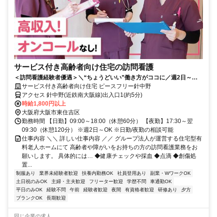
サービス付き高齢者向け住宅の訪問看護
＜訪問看護経験者優遇＞＼“ちょうどいい”働き方がココに／週2日～
OK◎残業なし×高時給！面接確約＆サポート体制も万全
サービス付き高齢者向け住宅 ピースフリー針中野
アクセス 針中野(近鉄南大阪線)出入口1(約5分)
時給1,800円以上
大阪府大阪市東住吉区
勤務時間 【日勤】09:00～18:00（休憩60分） 【夜勤】17:30～翌
09:30（休憩120分） ※週2日～OK ※日勤/夜勤の相談可能
仕事内容 ＼＼ 詳しい仕事内容 ／／ グループ法人が運営する住宅型有
料老人ホームにて 高齢者や障がいをお持ちの方の訪問看護業務をお
願いします。 具体的には… ◆健康チェックや採血 ◆点滴 ◆創傷処
置...
制服あり
業界未経験者歓迎
扶養内勤務OK
社員登用あり
副業・WワークOK
土日祝のみOK
主婦・主夫歓迎
フリーター歓迎
学歴不問
車通勤OK
平日のみOK
経験不問
午前
経験者歓迎
夜間
有資格者歓迎
研修あり
夕方
ブランクOK
長期歓迎
同じ企業の求人