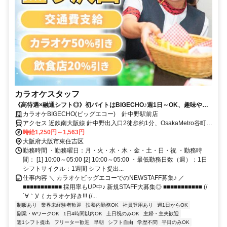
カラオケスタッフ
《高待遇×融通シフト◎》初バイトはBIGECHO♪週1日～OK、趣味やプ
ライベートとの両立もしやすい◎
カラオケBIGECHO(ビッグエコー) 針中野駅前店
アクセス 近鉄南大阪線 針中野出入口2徒歩約1分、OsakaMetro谷町線
駒川中野2番口(ICカード専用)徒歩約5分、近鉄南大阪線 今川（大阪
時給1,250円～1,563円
府）徒歩約14分
大阪府大阪市東住吉区
勤務時間 ・勤務曜日：月・火・水・木・金・土・日・祝 ・勤務時
間： [1] 10:00～05:00 [2] 10:00～05:00 ・最低勤務日数（週）：1日
シフトサイクル：1週間 シフト提出...
仕事内容 ＼ カラオケビッグエコーでのNEWSTAFF募集♪ ／
■■■■■■■■■■■ 採用率もUP中♪ 新規STAFF大募集◎ ■■■■■■■■■■■ (/
´∀｀)/｛ カラオケ好き!!! (/...
制服あり
業界未経験者歓迎
扶養内勤務OK
社員登用あり
週1日からOK
副業・WワークOK
1日4時間以内OK
土日祝のみOK
主婦・主夫歓迎
週1シフト提出
フリーター歓迎
早朝
シフト自由
学歴不問
平日のみOK