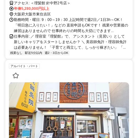
アクセス: ＜理髪館 針中野2号店＞
年俸5,280,000円以上
大阪府大阪市東住吉区
勤務時間・曜日: 9：00～19：30 上記時間で週2日／1日3h～OK！
「明日急に入りたい！」などの 直前申請もOKです！ 残業や営業後の
練習はありませんので 仕事終わりの時間も大切にできます...
仕事内容: ／ 理容室『理髪館』で、 アシスタント（見習い）として
新しいキャリアをスタートしませんか？ ＼ 美容師免許・理容師免許
は必要ありません！ 「子育てと両立して、しっかり稼ぎたい」 「...
残業なし
駅近5分以内
週2・3日からOK
アルバイト・パート