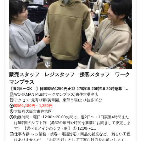
販売スタッフ レジスタッフ 接客スタッフ ワーク
マンプラス
【週2日〜OK！】日曜時給1250円★12-17時/15-20時/16-20時急募！バ
イク通勤・髪自由◎
WORKMAN Plus(ワークマンプラス)東住吉桑津店
アクセス: 最寄り駅(美章園、東部市場)より徒歩10分
時給1,180円～1,250円
大阪府大阪市東住吉区
勤務時間・曜日: 12:00〜20:00の間で、週2日〜・1日実働4時間また
は5時間のシフト制 （希望の曜日や時間を事前にお聞きして決定しま
す） 【選べるメインのシフト例】 ① 12:00〜1...
仕事内容: レジ業務・接客・電話対応・商品の補充など。 難しい工程
はありませんが、 「お店の顔」として丁寧な対応をお願いします。