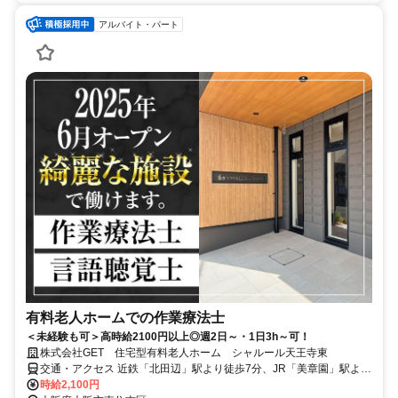
アルバイト・パート
有料老人ホームでの作業療法士
＜未経験も可＞高時給2100円以上◎週2日～・1日3h～可！
株式会社GET 住宅型有料老人ホーム シャルール天王寺東
交通・アクセス 近鉄「北田辺」駅より徒歩7分、JR「美章園」駅より
徒歩9分
時給2,100円