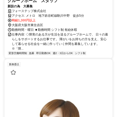
グループホーム スタッフ
新設の為 大募集
フォーステップ株式会社
アクセス: メトロ 地下鉄谷町線駒川中野 徒歩5分
時給1,300円以上
大阪府大阪市東住吉区
勤務時間・曜日: ■ 勤務時間 シフト制 有給休暇
仕事内容: ◇障害のある方が生活を送るグループホームで、 日々の暮
らしをサポートするお仕事です。 障がいをお持ちの方を支え、安心
して暮らせる社会を一緒に作っていく仲間を募集しています。
※「障...
変形労働時間制
急募
即日勤務OK
週2・3日からOK
シフト制
業務委託