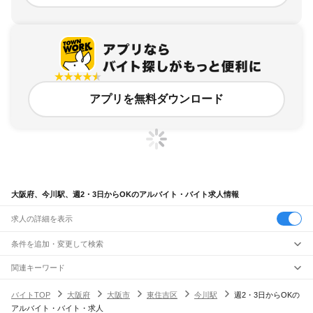
アプリを無料ダウンロード
大阪府、今川駅、週2・3日からOKのアルバイト・バイト求人情報
求人の詳細を表示
条件を追加・変更して検索
市区町村を追加・変更
関連キーワード
完全在宅ワーク 全国
シール貼り 在宅
現在地周辺
ガチャガチャ
犬カフェ
大阪府
駅を追加・変更
バイトTOP
大阪府
大阪市
東住吉区
今川駅
週2・3日からOKの
大阪府
すべて
アルバイト・バイト・求人
大阪市
すべて