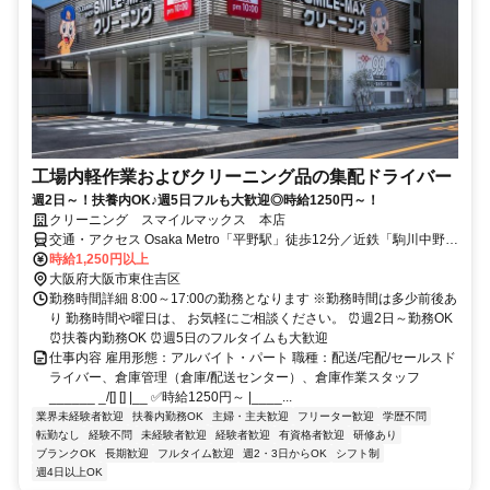
工場内軽作業およびクリーニング品の集配ドライバー
週2日～！扶養内OK♪週5日フルも大歓迎◎時給1250円～！
クリーニング スマイルマックス 本店
交通・アクセス Osaka Metro「平野駅」徒歩12分／近鉄「駒川中野
駅」徒歩12分／近鉄「今川駅」徒歩14分 ※自転車通勤ＯＫ
時給1,250円以上
大阪府大阪市東住吉区
勤務時間詳細 8:00～17:00の勤務となります ※勤務時間は多少前後あ
り 勤務時間や曜日は、 お気軽にご相談ください。 ⏰週2日～勤務OK
⏰扶養内勤務OK ⏰週5日のフルタイムも大歓迎
仕事内容 雇用形態：アルバイト・パート 職種：配送/宅配/セールスド
ライバー、倉庫管理（倉庫/配送センター）、倉庫作業スタッフ
______ _/[] [] |__ ✅時給1250円～ |____...
業界未経験者歓迎
扶養内勤務OK
主婦・主夫歓迎
フリーター歓迎
学歴不問
転勤なし
経験不問
未経験者歓迎
経験者歓迎
有資格者歓迎
研修あり
ブランクOK
長期歓迎
フルタイム歓迎
週2・3日からOK
シフト制
週4日以上OK