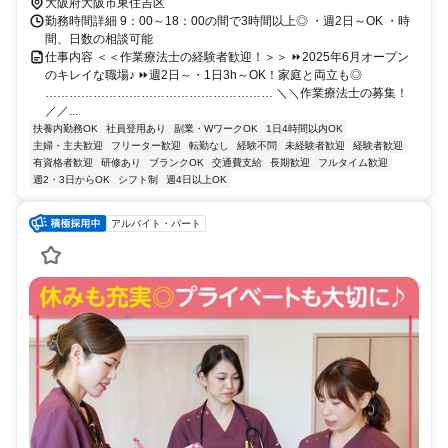
大阪府大阪市東住吉区
勤務時間詳細 9：00～18：00の間で3時間以上◎ ・週2日～OK ・時
間、日数の相談可能
仕事内容 ＜＜作業療法士の経験者歓迎！＞＞ ⏩2025年6月オープン
のキレイな職場♪ ⏩週2日～・1日3h～OK！家庭と両立も◎
………………………………………………… ＼＼作業療法士の募集！
／／...
扶養内勤務OK
社員登用あり
副業・WワークOK
1日4時間以内OK
主婦・主夫歓迎
フリーター歓迎
転勤なし
経験不問
未経験者歓迎
経験者歓迎
有資格者歓迎
研修あり
ブランクOK
交通費支給
長期歓迎
フルタイム歓迎
週2・3日からOK
シフト制
週4日以上OK
アルバイト・パート