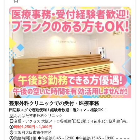
整形外科クリニックでの受付・医療事務
田辺駅スグで通勤便利！経験者歓迎！週2コマ～相談OK！
おおはた整形外科クリニック
交通・アクセス 大阪メトロ谷町線｢田辺｣駅より徒歩1分､阪和線｢南田
辺｣駅より徒歩8分
時給1,250円～1,300円
大阪府大阪市東住吉区
勤務時間詳細 ◆午前診/8:45～12:00 ◆午後診/15:45～19:00 ＝＝＝＝