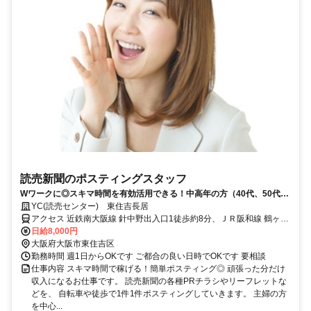
読売新聞のポスティングスタッフ
Wワークに◎スキマ時間を有効活用できる！中高年の方（40代、50代、
60代）も活躍中！
YC(読売センター) 東住吉長居
アクセス 近鉄南大阪線 針中野出入口1徒歩約8分、ＪＲ阪和線 鶴ヶ丘
徒歩約11分、OsakaMetro谷町線 駒川中野2番口(ICカード専用)徒歩約
日給8,000円
14分
大阪府大阪市東住吉区
勤務時間 週1日からOKです ご都合の良い日時でOKです 要相談
仕事内容 スキマ時間で稼げる！簡単ポスティング◎ 頑張った分だけ
収入になるお仕事です。 読売新聞の各種PRチラシやリーフレットな
どを、 自転車や徒歩で1件1件ポスティングしていきます。 主婦の方
を中心...