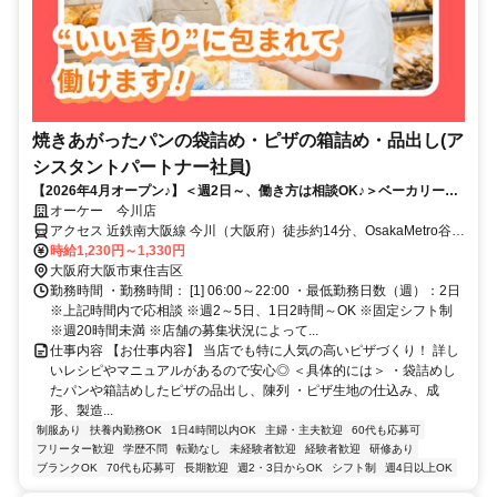
焼きあがったパンの袋詰め・ピザの箱詰め・品出し(ア
シスタントパートナー社員)
【2026年4月オープン♪】＜週2日～、働き方は相談OK♪＞ベーカリー部
門♪人気のピザづくりが中心！
オーケー 今川店
アクセス 近鉄南大阪線 今川（大阪府）徒歩約14分、OsakaMetro谷町
線 平野（Osaka3番口徒歩約14分、OsakaMetro谷町線 駒川中野2番
時給1,230円～1,330円
口(ICカード専用)徒歩約16分 近鉄南大阪線「今川」駅より徒歩14分
大阪府大阪市東住吉区
勤務時間 ・勤務時間： [1] 06:00～22:00 ・最低勤務日数（週）：2日
※上記時間内で応相談 ※週2～5日、1日2時間～OK ※固定シフト制
※週20時間未満 ※店舗の募集状況によって...
仕事内容 【お仕事内容】 当店でも特に人気の高いピザづくり！ 詳し
いレシピやマニュアルがあるので安心◎ ＜具体的には＞ ・袋詰めし
たパンや箱詰めしたピザの品出し、陳列 ・ピザ生地の仕込み、成
形、製造...
制服あり
扶養内勤務OK
1日4時間以内OK
主婦・主夫歓迎
60代も応募可
フリーター歓迎
学歴不問
転勤なし
未経験者歓迎
経験者歓迎
研修あり
ブランクOK
70代も応募可
長期歓迎
週2・3日からOK
シフト制
週4日以上OK