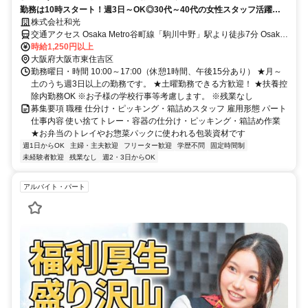
勤務は10時スタート！週3日～OK◎30代～40代の女性スタッフ活躍
中！土曜勤務できる方急募！
株式会社和光
交通アクセス Osaka Metro谷町線「駒川中野」駅より徒歩7分 Osaka
Metro谷町線「平野」駅より徒歩10分 近鉄南大阪線「針中野」駅より
時給1,250円以上
徒歩10分 ☆バイク・自転車通勤OK！
大阪府大阪市東住吉区
勤務曜日・時間 10:00～17:00（休憩1時間、午後15分あり） ★月～
土のうち週3日以上の勤務です。 ★土曜勤務できる方歓迎！ ★扶養控
除内勤務OK ※お子様の学校行事等考慮します。 ※残業なし
募集要項 職種 仕分け・ピッキング・箱詰めスタッフ 雇用形態 パート
仕事内容 使い捨てトレー・容器の仕分け・ピッキング・箱詰め作業
★お弁当のトレイやお惣菜パックに使われる包装資材です
週1日からOK
主婦・主夫歓迎
フリーター歓迎
学歴不問
固定時間制
未経験者歓迎
残業なし
週2・3日からOK
アルバイト・パート