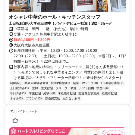
オシャレ中華のホール・キッチンスタッフ
土日祝歓迎✨大学生活躍中！バイトデビュー歓迎！週2・3h～✅
中華酒場 黒門 ―轍―(わだち) 駒川中野店
交通・アクセス 駒川中野駅より徒歩1分
時給1,180円～1,300円
大阪府大阪市東住吉区
勤務時間詳細 （平日）10:30～15:00､17:00（18:00）～
22:00（22:30） （土日祝）10:30～22:00（22:30） ☆週2日～、1日3
時間～勤務ok！ ＊22時以降まで...
仕事内容 ✨地元の大学生・フリーター✨ ✨主婦(夫)さん多数活躍中！
✨ ╲モダンでおしゃれな中華ダイニング╱ 同世代の仲間と楽しく働
ける環境◎ ✅大学生・フリーター活躍中！ ✅未経験からのスタート...
制服あり
業界未経験者歓迎
扶養内勤務OK
副業・WワークOK
1日4時間以内OK
土日祝のみOK
主婦・主夫歓迎
フリーター歓迎
シフト自由
学歴不問
平日のみOK
学生歓迎
経験不問
未経験者歓迎
交通費全額支給
経験者歓迎
ネイルOK
ブランクOK
交通費支給
まかないあり
アルバイト・パート