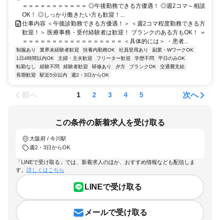
＝＝＝＝＝＝＝＝＝＝＝ ◎午後勤務できる方優遇！ ◎週2コマ～相談
OK！ ◎しっかり働きたい方も歓迎！...
仕事内容 ＜午後診勤務できる方優遇！＞ ＜週2コマ程度勤務できる方
歓迎！＞ 医療事務・受付経験者は歓迎！ ブランクのある方もOK！ ＝
＝＝＝＝＝＝＝＝＝＝＝＝＝＝＝＝＝ ＜具体的には＞ ・患者...
制服あり
業界未経験者歓迎
扶養内勤務OK
社員登用あり
副業・WワークOK
1日4時間以内OK
主婦・主夫歓迎
フリーター歓迎
学歴不問
平日のみOK
転勤なし
経験不問
経験者歓迎
研修あり
夕方
ブランクOK
交通費支給
長期歓迎
駅近5分以内
週2・3日からOK
前へ
次へ
1
2
3
4
5
この条件の新着求人を受け取る
大阪府 / 今川駅
週2・3日からOK
「LINEで受け取る」では、新着求人のほか、おすすめ情報なども配信しま
す。
詳しくはこちら
LINEで受け取る
メールで受け取る