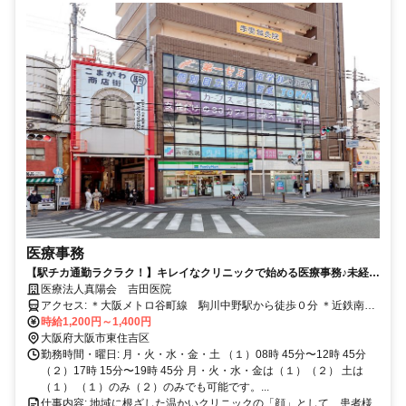
医療事務
【駅チカ通勤ラクラク！】キレイなクリニックで始める医療事務♪未経験
OK！和気あいあいとした温かいクリニックで医療事務のお仕事始めませ
医療法人真陽会 吉田医院
んか？
アクセス: ＊大阪メトロ谷町線 駒川中野駅から徒歩０分 ＊近鉄南大
阪線 針中野駅から徒歩７分
時給1,200円～1,400円
大阪府大阪市東住吉区
勤務時間・曜日: 月・火・水・金・土 （１）08時 45分〜12時 45分
（２）17時 15分〜19時 45分 月・火・水・金は（１）（２） 土は
（１） （１）のみ（２）のみでも可能です。...
仕事内容: 地域に根ざした温かいクリニックの「顔」として、患者様