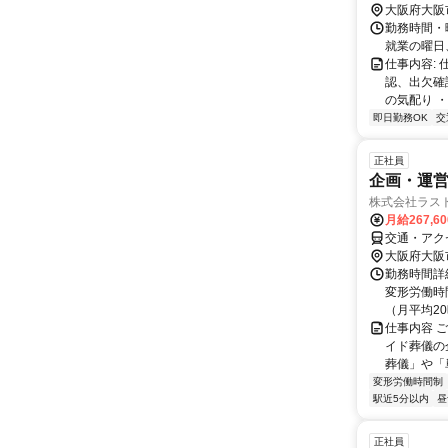
大阪府大阪
勤務時間・曜
就業の曜日
仕事内容:
認、出欠確
の気配り ・
即日勤務OK
交
正社員
企画・運
株式会社ラス
月給267,6
交通・アク
大阪府大阪
勤務時間詳細
変形労働時間
（月平均20時
仕事内容 
イド葬儀の
葬儀」や「
変形労働時間制
駅近5分以内
昼
正社員