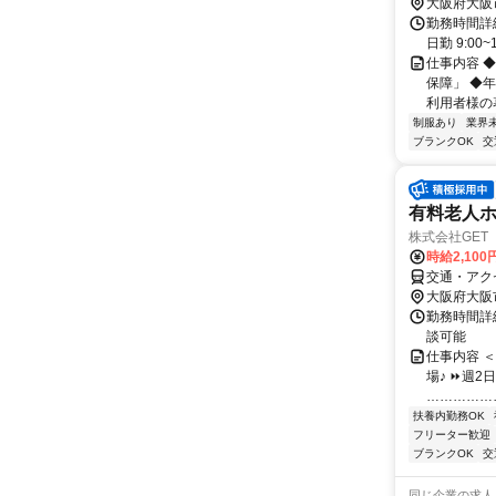
大阪府大阪
勤務時間詳細
日勤 9:00~
仕事内容 
保障」 ◆
利用者様の暮
制服あり
業界
ブランクOK
交
有料老人
株式会社GE
時給2,100
交通・アク
大阪府大阪
勤務時間詳細
談可能
仕事内容 
場♪ ⏩週2
……………
扶養内勤務OK
フリーター歓迎
ブランクOK
交
同じ企業の求人