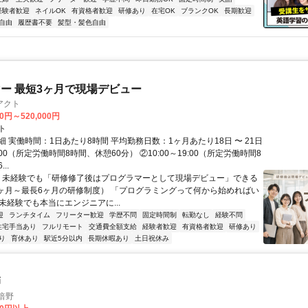
経験者歓迎
ネイルOK
有資格者歓迎
研修あり
在宅OK
ブランクOK
長期歓迎
自由
履歴書不要
髪型・髪色自由
ー 最短3ヶ月で現場デビュー
アクト
00円～520,000円
ト
 実働時間：1日あたり8時間 平均勤務日数：1ヶ月あたり18日 〜 21日
18:00（所定労働時間8時間、休憩60分） ②10:00～19:00（所定労働時間8
..
＼ 未経験でも「研修修了後はプログラマーとして現場デビュー」できる
1ヶ月～最長6ヶ月の研修制度） 「プログラミングって何から始めればい
T未経験でも本当にエンジニアに...
迎
ランチタイム
フリーター歓迎
学歴不問
固定時間制
転勤なし
経験不問
住宅手当あり
フルリモート
交通費全額支給
経験者歓迎
有資格者歓迎
研修あり
り
育休あり
駅近5分以内
長期休暇あり
土日祝休み
師
倍野