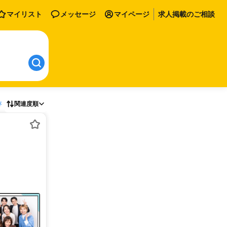
マイリスト
メッセージ
マイページ
求人掲載のご相談
存
関連度順