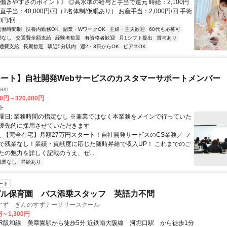
《働きやすさのポイント》 ◎高水準の給与と手当で還元 時給：2,100円
直手当：40,000円/回（2名体制/仮眠あり） お産手当：2,000円/回 手術
円/回 ...
労働時間制
扶養内勤務OK
副業・WワークOK
主婦・主夫歓迎
60代も応募可
勤なし
交通費全額支給
経験者歓迎
有資格者歓迎
月1シフト提出
賞与あり
通費支給
長期歓迎
駅近5分以内
週2・3日からOK
ピアスOK
ート】自社開発Webサービスのカスタマーサポートメンバー
ain
00円～320,000円
ト
曜日: 業務時間の指定なし ※兼業ではなく本業務をメインで行っていた
優先的に採用させていただきます
 ＼ 【完全在宅】月額27万円スタート！自社開発サービスのCS業務／ フ
で残業なし！業績・貢献度に応じた随時昇給で収入UP！ これまでのご
たの魅力を詳しく記載のうえ、ぜ...
残業なし
昇給あり
ート
ガル保育園 バス添乗スタッフ 英語力不問
すず ぎんのすずナーサリースクール
円～1,300円
アクセス: JR阪和線 美章園駅から徒歩5分 近鉄南大阪線 河堀口駅 から徒歩1分