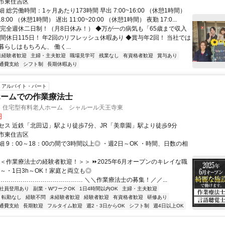
市東住吉区
 総労働時間：1ヶ月あたり173時間 早出 7:00~16:00 （休憩1時間）
18:00 （休憩1時間） 遅出 11:00~20:00 （休憩1時間） 夜勤 17:0...
◆完全週休二日制！（月8日休み！） ◆万が一の病気も「65歳まで収入
年間休日115日！ 年2回のリフレッシュ休暇あり ◆賞与年2回！ 当社では
らしはもちろん、 働く...
未経験者歓迎
主婦・主夫歓迎
職場見学可
残業なし
有資格者歓迎
賞与あり
通費支給
シフト制
長期休暇あり
アルバイト・パート
ホームでの作業療法士
T 住宅型有料老人ホーム シャルール天王寺東
円
セス 近鉄「北田辺」駅より徒歩7分、JR「美章園」駅より徒歩9分
市東住吉区
 9：00～18：00の間で3時間以上◎ ・週2日～OK ・時間、日数の相
＜＜作業療法士の経験者歓迎！＞＞ ⏩2025年6月オープンのキレイな職
日～・1日3h～OK！家庭と両立も◎
…………………………………… ＼＼作業療法士の募集！／／...
社員登用あり
副業・WワークOK
1日4時間以内OK
主婦・主夫歓迎
転勤なし
経験不問
未経験者歓迎
経験者歓迎
有資格者歓迎
研修あり
通費支給
長期歓迎
フルタイム歓迎
週2・3日からOK
シフト制
週4日以上OK