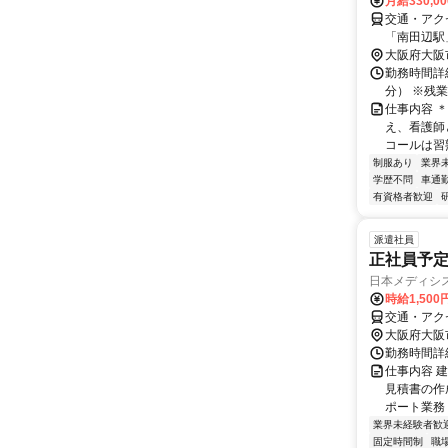
月給330,0
交通・アクセ
「南田辺駅」
大阪府大阪
勤務時間詳細
分） ※残
仕事内容 
え、看護師
コールは習熟
制服あり
業界
学歴不問
車通勤
有資格者歓迎
派遣社員
正社員予
日本メディシ
時給1,500
交通・アク
大阪府大阪
勤務時間詳細
仕事内容 
見積書の作
ポート業務 
業界未経験者歓
固定時間制
職