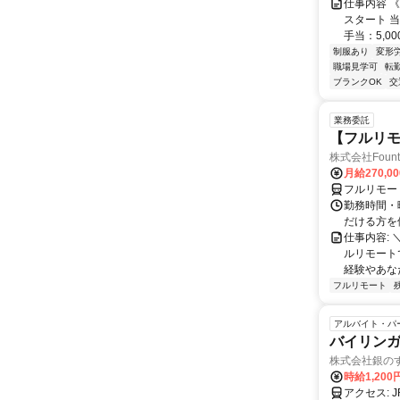
仕事内容 
スタート 当
手当：5,000
制服あり
変形
職場見学可
転
ブランクOK
交
業務委託
【フルリモ
株式会社Fount
月給270,0
フルリモー
勤務時間・
だける方を
仕事内容:
ルリモート
経験やあな
フルリモート
アルバイト・パ
バイリン
株式会社銀の
時給1,200