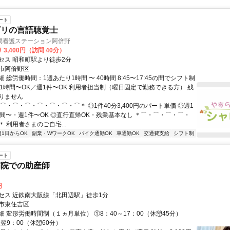
ート
ビリの言語聴覚士
問看護ステーション阿倍野
 3,400円（訪問 40分）
セス 昭和町駅より徒歩2分
市阿倍野区
 総労働時間：1週あたり1時間 〜 40時間 8:45〜17:45の間でシフト制
日1時間〜OK／週1件〜OK 利用者担当制（曜日固定で勤務できる方） 残
りません
⌒・⌒・⌒・⌒・⌒・⌒・⌒＊ ◎1件40分3,400円のパート単価 ◎週1
時間〜・週1件〜OK ◎直行直帰OK・残業基本なし ＊⌒・⌒・⌒・⌒・
 利用者さまのご自宅...
週1日からOK
副業・WワークOK
バイク通勤OK
車通勤OK
交通費支給
シフト制
ート
病院での助産師
円
セス 近鉄南大阪線「北田辺駅」徒歩1分
市東住吉区
 変形労働時間制（１ヵ月単位） ①8：40～17：00（休憩45分）
～翌9：00（休憩60分）