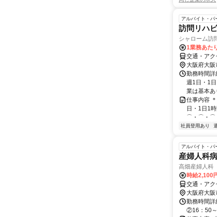
アルバイト・パ
訪問リハ
シャローム訪
1業務あたり
交通・アク
大阪府大阪
勤務時間詳細
週1日・1
業は基本あ
仕事内容 ＊
日・1日1
⌒・⌒・⌒＊
社員登用あり
アルバイト・パ
産婦人科
高畑産婦人科
時給2,100
交通・アク
大阪府大阪
勤務時間詳細
②16：50