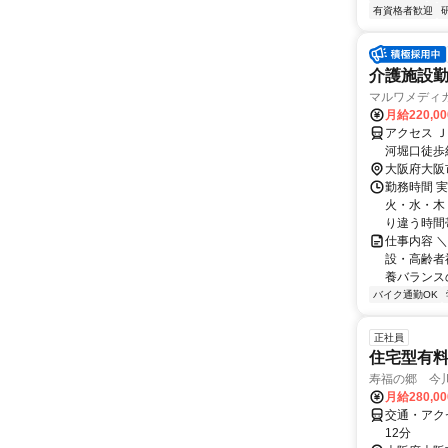
有資格者歓迎
介護施設
マルワメディ
月給220,0
アクセス 
河堀口徒歩
大阪府大阪
勤務時間 
火・水・木・
り違う時間帯
仕事内容 
設・高齢者
養バランスの
バイク通勤OK
正社員
住宅型有
寿福の郷 今
月給280,0
交通・アク
12分