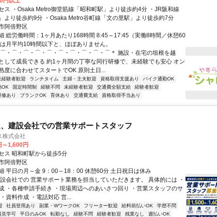
00円以上
ス ・Osaka Metro御堂筋線「昭和町駅」より徒歩約4分 ・JR阪和線
より徒歩約9分 ・Osaka Metro谷町線「文の里駅」より徒歩約7分
市阿倍野区
 総労働時間：1ヶ月あたり168時間 8:45～17:45（実働8時間／休憩60
業は月平均10時間以下と、ほぼありません。
＊⌒・⌒・⌒・⌒・⌒・⌒・⌒・⌒・⌒・⌒＊ 施設・在宅の垣根を越
として成長できる 約1ヶ月間の丁寧な同行研修で、未経験でも安心 オン
度に合わせてスタートでOK 原則土日...
未経験者歓迎
ランチタイム
主婦・主夫歓迎
資格取得支援あり
バイク通勤OK
OK
固定時間制
経験不問
未経験者歓迎
交通費全額支給
経験者歓迎
研修あり
ブランクOK
育休あり
交通費支給
資格取得手当あり
定、建設会社での営業サポートスタッフ
ス株式会社
円～1,600円
セス 昭和町駅から徒歩5分
市阿倍野区
 平日の月～金 9：00～18：00 休憩60分 土日祝日は休み
建設会社での 営業サポート業務を担当していただきます。 具体的には ・
成 ・各種申請手続き ・現場周辺へのあいさつ回り ・営業スタッフのサ
・資料作成 ・電話対応 営...
迎
社員登用あり
副業・WワークOK
フリーター歓迎
給料前払いOK
学歴不問
場見学可
平日のみOK
転勤なし
経験不問
経験者歓迎
残業なし
週払いOK