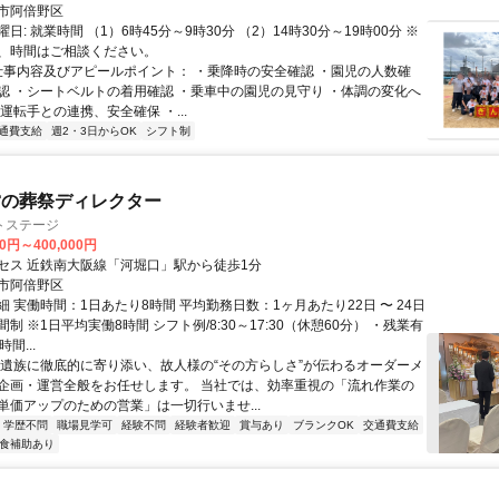
市阿倍野区
日: 就業時間 （1）6時45分～9時30分 （2）14時30分～19時00分 ※
、時間はご相談ください。
 仕事内容及びアピールポイント： ・乗降時の安全確認 ・園児の人数確
認 ・シートベルトの着用確認 ・乗車中の園児の見守り ・体調の変化へ
運転手との連携、安全確保 ・...
通費支給
週2・3日からOK
シフト制
営の葬祭ディレクター
トステージ
00円～400,000円
セス 近鉄南大阪線「河堀口」駅から徒歩1分
市阿倍野区
 実働時間：1日あたり8時間 平均勤務日数：1ヶ月あたり22日 〜 24日
制 ※1日平均実働8時間 シフト例/8:30～17:30（休憩60分） ・残業有
間...
ご遺族に徹底的に寄り添い、故人様の“その方らしさ”が伝わるオーダーメ
企画・運営全般をお任せします。 当社では、効率重視の「流れ作業の
単価アップのための営業」は一切行いませ...
学歴不問
職場見学可
経験不問
経験者歓迎
賞与あり
ブランクOK
交通費支給
食補助あり