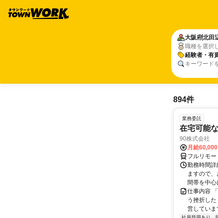
大阪府
北田
職種を選択
経験者・有
キーワード
894件
業務委託
在宅可能
90株式会社
月給60,00
フルリモー
勤務時間詳
ますので、お
間帯を中心に
仕事内容 
う挫折したく
営しています
社員登用あり