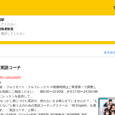
辺駅
してください
資格者歓迎
を選択してください
条件保
な英語コーチ
0円～405,000円
ト
細 ・フルリモート・フルフレックス ※勤務時間はご希望第一で調整し
気軽にご相談ください。 ・朝6:00〜10:00頃、夕方17:00〜24:00の時
レッスンを提供して...
「せっかく身につけた英語力、使わないまま眠らせていませんか？」 “も
ない”と願う人のための英語コーチングスクール 「90 English」を運
。 「英語コーチ」と聞く...
主婦・主夫歓迎
フリーター歓迎
学歴不問
即日勤務OK
固定時間制
英語