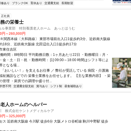
研修あり
ブランクOK
育休あり
交通費支給
長期歓迎
正社員
勤務の栄養士
カル事業部 特別養護老人ホーム あっとほうむ
00円～260,000円
ＪＲ関西本線〔大和路線〕 東部市場前出入口1徒歩約3分、近鉄南大阪線
約18分、近鉄南大阪線 北田辺出入口1徒歩約17分
市東住吉区
実働時間：8時間/日 平均勤務日数：1ヶ月あたり22日 ・勤務曜日：月・
金・土・日・祝 ・勤務時間： [1] 09:00～18:00 時間はシフト等によ
となる場...
＼ 「おいしい！」を支えるお仕事 ／ 弊社が受託している 病院・介護施
福祉施設などでの 栄養士業務をお任せします。 【主な業務内容】 ・栄
管理 ・厨房での調理や盛り付...
学歴不問
交通費全額支給
賞与あり
シフト制
昼食補助あり
料老人ホームのヘルパー
川 株式会社ケントメディカルケア
00円～325,000円
セス 近鉄南大阪線 今川駅 徒歩6分 大阪メトロ谷町線 駒川中野駅 徒歩