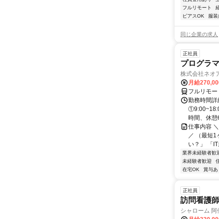
フルリモート
ピアスOK
服装
同じ企業の求人
正社員
プログラマ
株式会社ネオ
月給270,0
フルリモー
勤務時間詳細
①9:00~
時間、休憩6.
仕事内容 
／ （最短
い？」 「I
業界未経験者歓
未経験者歓迎
在宅OK
賞与あ
正社員
訪問看護
シャローム 阿