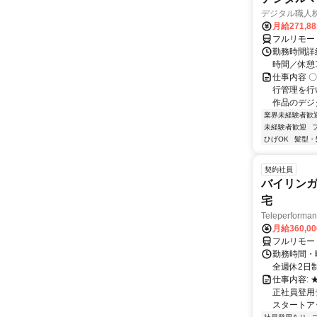
デジタル職人
月給271,8
フルリモー
勤務時間詳細
時間／休憩
仕事内容 
行管理を行
作品のデジ
業界未経験者歓
未経験者歓迎
ひげOK
髪型・
契約社員
バイリンガ
宅
Teleperfor
月給360,0
フルリモー
勤務時間・曜
全週休2日
仕事内容:
正社員登用
スタートア