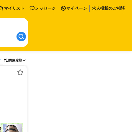
マイリスト
メッセージ
マイページ
求人掲載のご相談
存
関連度順