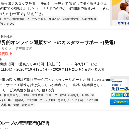
＼ 深夜限定スタッフ募集 ／ 牛めし「松屋」で 安定して長く働きません
間の時間を有効活用したい」 「人混みが少ない時間帯で働きたい」 そん
リのお仕事です◎ お任せす...
迎
変形労働時間制
フリーター歓迎
経験不問
未経験者歓迎
経験者歓迎
ブランクOK
契約社員
世界的オンライン通販サイトのカスタマーサポート(受電)
トリクス 第三事業所
00円以上
ト
労働時間：1週あたり40時間 【入社日】 ・2026年9月1日（火） ・
月1日(木) ・2026年10月19日(月) ・2026年11月2日(月) ★選べる入社
■仕事内容 ＼経験不問！完全在宅のカスタマーサポート／ 当社はAmazon
ー・サービス業務を請け負っている業者です。 当社の従業員として、
・サービス業務を担当して頂ける方...
迎
社員登用あり
主婦・主夫歓迎
フリーター歓迎
転勤なし
経験不問
ネイルOK
研修あり
在宅OK
ブランクOK
育休あり
シフト制
ピアスOK
と応募OK
髪型・髪色自由
ループの管理部門(経理)