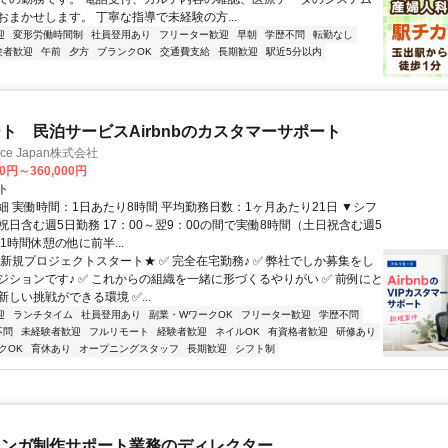
おまかせします。 丁寧な指導で未経験の方...
迎
変形労働時間制
社員登用あり
フリーター歓迎
早朝
学歴不問
転勤なし
験者歓迎
午前
夕方
ブランクOK
交通費支給
長期歓迎
駅近5分以内
ト 民泊サービスAirbnbのカスタマーサポート
ance Japan株式会社
00円～360,000円
ト
細 実働時間：1日あたり8時間 平均勤務日数：1ヶ月あたり21日 ▼シフ
祝日含む週5日勤務 17：00～翌9：00の間で実働8時間（土日祝含む週5
1時間休憩の他に前半...
★新規プロジェクトスタート★ ✅ 完全在宅勤務♪ ✅ 弊社でしか募集をし
ジションです♪ ✅ これからの組織を一緒に形づくるやりがい ✅ 前例にと
しい挑戦ができる環境 ✅...
迎
ランチタイム
社員登用あり
副業・WワークOK
フリーター歓迎
学歴不問
不問
未経験者歓迎
フルリモート
経験者歓迎
ネイルOK
有資格者歓迎
研修あり
クOK
育休あり
オープニングスタッフ
長期歓迎
シフト制
マンガ制作サポート業務のディレクター