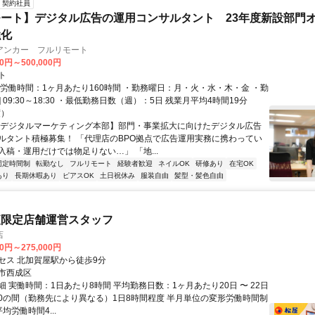
契約社員
ート】デジタル広告の運用コンサルタント 23年度新設部門
強化
アンカー フルリモート
00円～500,000円
ト
総労働時間：1ヶ月あたり160時間 ・勤務曜日：月・火・水・木・金 ・勤
1] 09:30～18:30 ・最低勤務日数（週）：5日 残業月平均4時間19分
度）
【デジタルマーケティング本部】部門・事業拡大に向けたデジタル広告
ルタント積極募集！ 「代理店のBPO拠点で広告運用実務に携わってい
入稿・運用だけでは物足りない…」 「地...
固定時間制
転勤なし
フルリモート
経験者歓迎
ネイルOK
研修あり
在宅OK
あり
長期休暇あり
ピアスOK
土日祝休み
服装自由
髪型・髪色自由
夜限定店舗運営スタッフ
店
00円～275,000円
セス 北加賀屋駅から徒歩9分
市西成区
 実働時間：1日あたり8時間 平均勤務日数：1ヶ月あたり20日 〜 22日
9:00の間（勤務先により異なる）1日8時間程度 半月単位の変形労働時間制
均労働時間4...