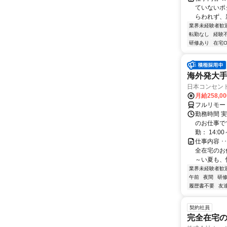
ていないポ
らわれず、新
業界未経験者歓
転勤なし
経験
研修あり
在宅O
海外発大
日本コンセン
月給258,0
フルリモー
勤務時間 実
のお仕事です
勤： 14:00～
仕事内容 
全在宅のお
～い夏も、
業界未経験者歓
午前
夜間
研
履歴書不要
友
契約社員
完全在宅の