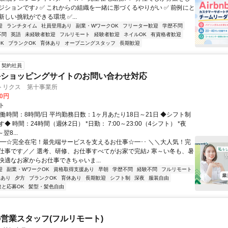
ジションです♪ ✅ これからの組織を一緒に形づくるやりがい ✅ 前例にと
しい挑戦ができる環境 ✅...
迎
ランチタイム
社員登用あり
副業・WワークOK
フリーター歓迎
学歴不問
不問
英語
未経験者歓迎
フルリモート
経験者歓迎
ネイルOK
有資格者歓迎
K
ブランクOK
育休あり
オープニングスタッフ
長期歓迎
契約社員
手ショッピングサイトのお問い合わせ対応
トリクス 第十事業所
00円
ト
働時間：8時間/日 平均勤務日数：1ヶ月あたり18日～21日 ◆シフト制
◆ 時間：24時間（週休2日） *日勤： 7:00～23:00（4シフト） *夜
翌8...
･･━☆完全在宅！最先端サービスを支えるお仕事☆━･･ ＼＼大人気！完
仕事です／／ 選考、研修、お仕事すべてがお家で完結♪ 寒～い冬も、暑
快適なお家からお仕事できちゃいま...
迎
副業・WワークOK
資格取得支援あり
早朝
学歴不問
経験不問
フルリモート
修あり
夕方
ブランクOK
育休あり
長期歓迎
シフト制
深夜
服装自由
達と応募OK
髪型・髪色自由
営業スタッフ(フルリモート)