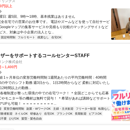
トリンクス
00円以上
ト
曜日: 週5回、9時〜18時、基本残業はありません
 完全在宅での営業のお仕事です。 電話やズームなどを使って自社サービ
Googleマップの集客サービスや見積もり比較のマッチングサイトなど
ビス、対象は中小企業の法人とな...
固定時間制
フルリモート
残業なし
在宅OK
ザーをサポートするコールセンターSTAFF
リンク株式会社
円～1,400円
ト
細 1ヶ月単位の変形労働時間制 1週間あたりの平均労働時間：40時間
0:00の中でのシフト勤務 週3日から、1日2時間からなど 柔軟に対応いたし
12時間以上の勤務...
＊各種制度が整った環境の中での在宅ワーク！ ＊全国どこからでも応募
PCやモニター等の機材は無料で貸与！ ＊希望があれば講師などサポート
UPも可能！ ＝＝＝＝＝＝＝＝＝...
迎
変形労働時間制
副業・WワークOK
主婦・主夫歓迎
フリーター歓迎
転勤なし
経験者歓迎
ネイルOK
研修あり
在宅OK
ブランクOK
長期歓迎
ピアスOK
書不要
ひげOK
髪型・髪色自由