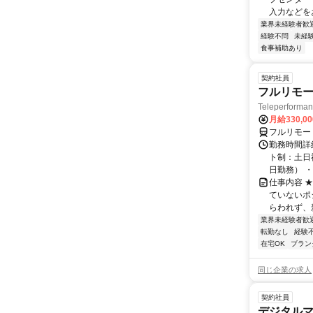
⼊⼒などを
業界未経験者歓
経験不問
未経
食事補助あり
契約社員
フルリモー
Teleperform
月給330,0
フルリモー
勤務時間詳
ト制：土日
日勤務） ・
仕事内容 
ていないポ
らわれず、新
業界未経験者歓
転勤なし
経験
在宅OK
ブラン
同じ企業の求人
契約社員
デジタル