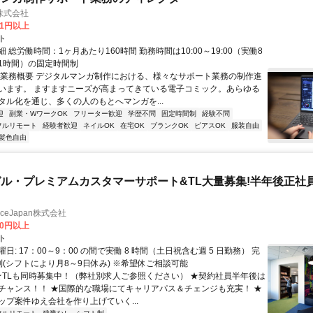
株式会社
81円以上
ト
 総労働時間：1ヶ月あたり160時間 勤務時間は10:00～19:00（実働8
1時間）の固定時間制
〇業務概要 デジタルマンガ制作における、様々なサポート業務の制作進
います。 ますますニーズが高まってきている電子コミック。あらゆる
タル化を通じ、多くの人のもとへマンガを...
迎
副業・WワークOK
フリーター歓迎
学歴不問
固定時間制
経験不問
フルリモート
経験者歓迎
ネイルOK
在宅OK
ブランクOK
ピアスOK
服装自由
髪色自由
ル・プレミアムカスタマーサポート&TL大量募集!半年後正社
manceJapan株式会社
00円以上
ト
日: 17：00～9：00 の間で実働 8 時間（土日祝含む週 5 日勤務） 完
制(シフトにより月8～9日休み) ※希望休ご相談可能
 ★TLも同時募集中！（弊社別求人ご参照ください） ★契約社員半年後は
チャンス！！ ★国際的な職場にてキャリアパス＆チェンジも充実！ ★
ップ案件ゆえ会社を作り上げていく...