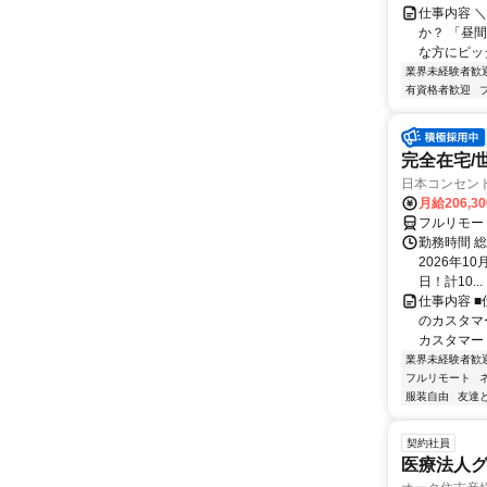
仕事内容 
か？ 「昼
な方にピッタ
業界未経験者歓
有資格者歓迎
完全在宅/
日本コンセン
月給206,3
フルリモー
勤務時間 総
2026年10
日！計10...
仕事内容 
のカスタマ
カスタマー
業界未経験者歓
フルリモート
服装自由
友達
契約社員
医療法人グ