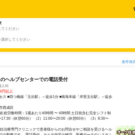
駅
してください
を選択してください
条件保
クのヘルプセンターでの電話受付
婦人科
00円以上
セス ■四つ橋線「玉出駅」～徒歩1分 ■南海本線「岸里玉出駅」～徒歩
市西成区
細 総労働時間：1週あたり40時間 〜 40時間 土日祝含む完全シフト制
〜17:30（休憩60分） （2）11:00〜20:00（休憩60分） （3）8:30〜
不妊治療専門クリニックで患者様からのお問合せやご相談を受けるヘル
での勤務です。 電話受付、カルテ内容の確認、医療データのシステム