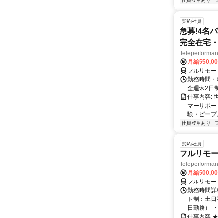
社員登用あり
契約社員
急募!4名
完全在宅・
Teleperfor
月給550,0
フルリモー
勤務時間・曜
全週休2日
仕事内容: 
マーサポー
験・ピープ
社員登用あり
契約社員
フルリモー
Teleperform
月給500,0
フルリモー
勤務時間詳
ト制：土日
日勤務） ・
仕事内容 