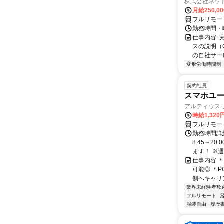
株式会社ネッ
月給250,0
フルリモー
勤務時間・
仕事内容:
スの説明（
の自社サー
変形労働時間制
契約社員
スマホユー
アルティウス
時給1,320
フルリモー
勤務時間詳
8:45～2
ます！ ※週
仕事内容 
可能◎ ＊
側へキャリア
業界未経験者歓
フルリモート
服装自由
履歴