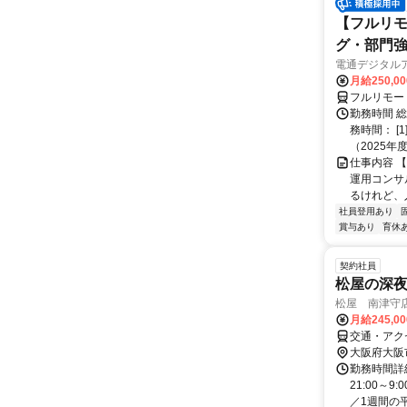
【フルリモ
グ・部門
電通デジタル
月給250,0
フルリモー
勤務時間 
務時間： [
（2025年
仕事内容 
運用コンサ
るけれど、
社員登用あり
賞与あり
育休
契約社員
松屋の深
松屋 南津守
月給245,0
交通・アク
大阪府大阪
勤務時間詳細
21:00～
／1週間の平