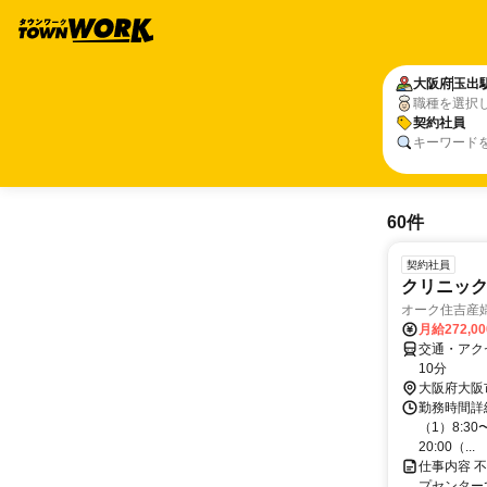
大阪府
玉出
職種を選択
契約社員
キーワード
60件
契約社員
クリニッ
オーク住吉産
月給272,0
交通・アク
10分
大阪府大阪
勤務時間詳
（1）8:30
20:00（...
仕事内容 
プセンター