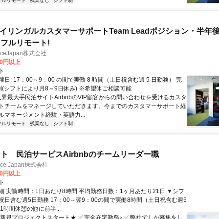
フルリモート
残業なし
シフト制
バイリンガルカスタマーサポートTeam Leadポジション・半年
フルリモート!
manceJapan株式会社
00円以上
ト
日: 17：00～9：00 の間で実働 8 時間（土日祝含む週 5 日勤務） 完
制(シフトにより月8～9日休み) ※希望休ご相談可能
世界最大手民泊サイトAirbnbのVIP顧客からの問い合わせを受けるカスタ
トチームをマネージしていただきます。今までのカスタマーサポート経
ルマネージメント経験・英語力...
フルリモート
残業なし
シフト制
ト 民泊サービスAirbnbのチームリーダー職
ance Japan株式会社
00円以上
ト
細 実働時間：1日あたり8時間 平均勤務日数：1ヶ月あたり21日 ▼シフ
祝日含む週5日勤務 17：00～翌9：00の間で実働8時間（土日祝含む週5
1時間休憩の他に前半...
★新規プロジェクトスタート★ ✅ 完全在宅勤務♪ ✅ 弊社でしか募集をし