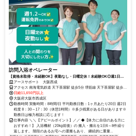
訪問入浴オペレーター
【資格未取得・未経験OK】夜勤なし・日曜定休！未経験OK◎週1日～
勤務OK☆
アースサポート 大阪西成
アクセス 南海電気鉄道 天下茶屋駅 徒歩5分 堺筋線 天下茶屋駅 徒歩5
分
日給11,650円以上
大阪府大阪市西成区
勤務時間 実働時間：8時間/日 平均勤務日数：1ヶ月あたり20日 週2日
程度 8：30～17：30（休憩1時間）※多少残業がある日があります※
勤務日は極力相談に応じます！
仕事内容 ＼＼【アピールポイント】／／ ◆【体力に自信のある方に
おすすめ！】 入浴機材（20kg前後）の 搬入・搬出を1日6～8件繰り
返します。 階段のあるお宅への運搬もあり、 継続的に重量...