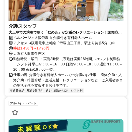
介護スタッフ
大正琴での演奏で歌う「歌の会」が定番のレクリエーション！認知症予
防の脳トレクイズや折り紙教室など、スタッフ主体で開催するレクリエ
ベルパージュ大阪帝塚山 介護付き有料老人ホーム
ーションが豊富な施設です。
アクセス: ●阪堺電車上町線「帝塚山三丁目」駅より徒歩5分（約
400m） ●南海高野線「帝塚山」駅より徒歩8分（約600m）
時給1,450円～1,490円
大阪府大阪市住吉区
勤務時間・曜日: ・実働8時間（夜勤は実働16時間）のシフト制勤務
・シフト例 早出/7：30～16：30 日勤/9：00～18：00 遅出/11：00～
20：00 夜勤/16：00～翌...
仕事内容: 介護付き有料老人ホームでの介護のお仕事。 身体介助・入
浴介助・排泄介助・生活支援・レクリエーションなど、ご入居者さま
の生活全体を支援するお仕事です。
交通費支給
駅近5分以内
週2・3日からOK
シフト制
アルバイト・パート