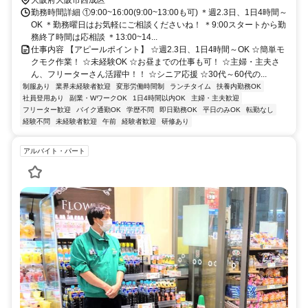
勤務時間詳細 ①9:00~16:00(9:00~13:00も可) ＊週2.3日、1日4時間～
OK ＊勤務曜日はお気軽にご相談くださいね！ ＊9:00スタートから勤
務終了時間は応相談 ＊13:00~14...
仕事内容 【アピールポイント】 ☆週2.3日、1日4時間～OK ☆簡単モ
クモク作業！ ☆未経験OK ☆お昼までの仕事も可！ ☆主婦・主夫さ
ん、フリーターさん活躍中！！ ☆シニア応援 ☆30代～60代の...
制服あり
業界未経験者歓迎
変形労働時間制
ランチタイム
扶養内勤務OK
社員登用あり
副業・WワークOK
1日4時間以内OK
主婦・主夫歓迎
フリーター歓迎
バイク通勤OK
学歴不問
即日勤務OK
平日のみOK
転勤なし
経験不問
未経験者歓迎
午前
経験者歓迎
研修あり
アルバイト・パート