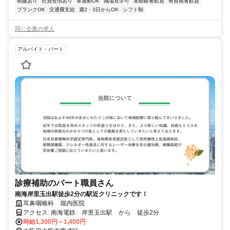
制服あり
社員登用あり
車通勤OK
職場見学可
未経験者歓迎
有資格者歓迎
ブランクOK
交通費支給
週2・3日からOK
シフト制
同じ企業の求人
アルバイト・パート
診療補助のパート職員さん
南海岸里玉出駅徒歩2分の駅近クリニックです！
耳鼻咽喉科 堀内医院
アクセス: 南海電鉄 岸里玉出駅 から 徒歩2分
時給1,300円～1,400円