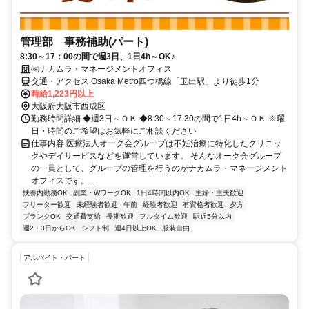
管理部 事務補助(パート)
8:30～17：00の間で週3日、1日4h～OK♪
㈱ナカムラ・マネージメントオフィス
交通・アクセス Osaka Metro四つ橋線「⽟出駅」より徒歩1分
時給1,223円以上
大阪府大阪市西成区
勤務時間詳細 ◆週3日～ＯＫ ◆8:30～17:30の間で1日4h～ＯＫ ※曜
日・時間のご希望はお気軽にご相談ください
仕事内容 医療法人オーク会グループは不妊治療に特化したクリニッ
クやデイサービスなどを運営しています。 そんなオーク会グループ
の一員として、グループの管理を行うのがナカムラ・マネージメント
オフィスです。...
扶養内勤務OK
副業・WワークOK
1日4時間以内OK
主婦・主夫歓迎
フリーター歓迎
未経験者歓迎
午前
経験者歓迎
有資格者歓迎
夕方
ブランクOK
交通費支給
長期歓迎
フルタイム歓迎
駅近5分以内
週2・3日からOK
シフト制
週4日以上OK
服装自由
アルバイト・パート