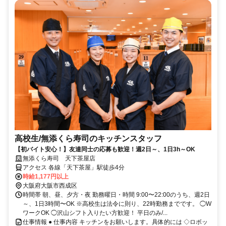
高校生/無添くら寿司のキッチンスタッフ
【初バイト安心！】友達同士の応募も歓迎！週2日～、1日3h～OK
無添くら寿司 天下茶屋店
アクセス 各線「天下茶屋」駅徒歩4分
時給1,177円以上
大阪府大阪市西成区
時間帯 朝、昼、夕方・夜 勤務曜日・時間 9:00〜22:00のうち、週2日
～、1日3時間〜OK ※高校生は法令に則り、22時勤務までです。 ◯W
ワークOK ◯沢山シフト入りたい方歓迎！ 平日のみ/...
仕事情報 ● 仕事内容 キッチンをお願いします。具体的には ◇ロボッ