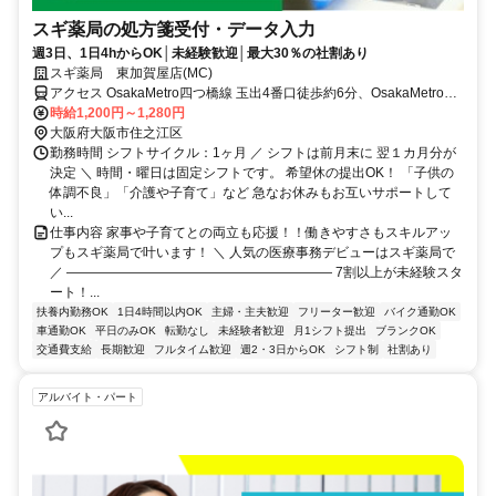
スギ薬局の処方箋受付・データ入力
週3日、1日4hからOK│未経験歓迎│最大30％の社割あり
スギ薬局 東加賀屋店(MC)
アクセス OsakaMetro四つ橋線 玉出4番口徒歩約6分、OsakaMetro四
つ橋線 北加賀屋東改札行エレベータ口徒歩約6分、阪堺電気軌道阪堺
時給1,200円～1,280円
線 塚西徒歩約11分
大阪府大阪市住之江区
勤務時間 シフトサイクル：1ヶ月 ／ シフトは前月末に 翌１カ月分が
決定 ＼ 時間・曜日は固定シフトです。 希望休の提出OK！ 「子供の
体調不良」「介護や子育て」など 急なお休みもお互いサポートして
い...
仕事内容 家事や子育てとの両立も応援！！働きやすさもスキルアッ
プもスギ薬局で叶います！ ＼ 人気の医療事務デビューはスギ薬局で
／ ―――――――――――――――――――― 7割以上が未経験スタ
ート！...
扶養内勤務OK
1日4時間以内OK
主婦・主夫歓迎
フリーター歓迎
バイク通勤OK
車通勤OK
平日のみOK
転勤なし
未経験者歓迎
月1シフト提出
ブランクOK
交通費支給
長期歓迎
フルタイム歓迎
週2・3日からOK
シフト制
社割あり
アルバイト・パート