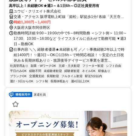
高卒以上！未経験OK★週3～＆1日6h～◎正社員登用有
ユウビ・クリエイト株式会社
交通・アクセス 阪堺電軌上町線「姫松」駅徒歩1分/ 各線「天王寺」
駅から約15分
時給1,300円～1,400円
大阪府大阪市阿倍野区
勤務時間詳細 9:00～19:00の中で6～8時間勤務 ＜シフト例＞ 11:00～
17:00、10:00～16:00など ライフスタイルに合わせて勤務可能 ▼週3
日～勤務OK
仕事内容 ＼＼ 経験者優遇★未経験も可 ／／ ✨事務経験2年以上で時
給1400円！ ✨週3日～OK◎1日6h～で時間応相談！ ✨安定の土日祝
休み＆長期休暇あり☆ - 放課後等デイサービス事業を運営...
社員登用あり
副業・WワークOK
主婦・主夫歓迎
フリーター歓迎
シフト自由
平日のみOK
経験不問
未経験者歓迎
経験者歓迎
ネイルOK
研修あり
ブランクOK
交通費支給
長期歓迎
フルタイム歓迎
駅近5分以内
週2・3日からOK
シフト制
長期休暇あり
週4日以上OK
派遣社員