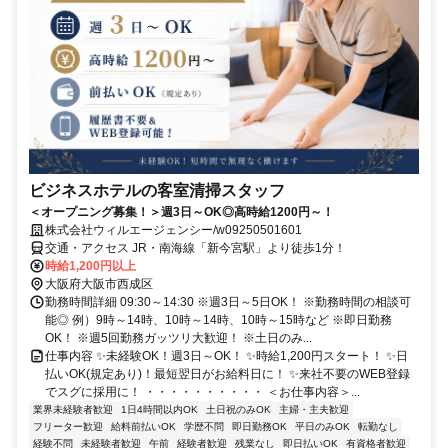
ビジネスホテルの客室清掃スタッフ
＜オープニング募集！＞週3日～OK◎高時給1200円～！
株式会社ウィルエージェンシー/w09250501601
交通・アクセス JR・南海線「新今宮駅」より徒歩1分！
時給1,200円以上
大阪府大阪市西成区
勤務時間詳細 09:30～14:30 ※週3日～5日OK！ ※勤務時間の相談可
能◎ 例）9時～14時、10時～14時、10時～15時など ※即日勤務
OK！ ※週5回勤務ガッツリ大歓迎！ ※土日のみ...
仕事内容 ✨未経験OK！週3日～OK！ ✨時給1,200円スタート！ ✨日
払いOK(規定あり)！最短翌日がお給料日に！ ✨来社不要のWEB登録
でスグに採用に！ ・・・・・・・・・・ ＜お仕事内容＞...
業界未経験者歓迎
1日4時間以内OK
土日祝のみOK
主婦・主夫歓迎
フリーター歓迎
給料前払いOK
学歴不問
即日勤務OK
平日のみOK
転勤なし
経験不問
未経験者歓迎
午前
経験者歓迎
残業なし
即日払いOK
有資格者歓迎