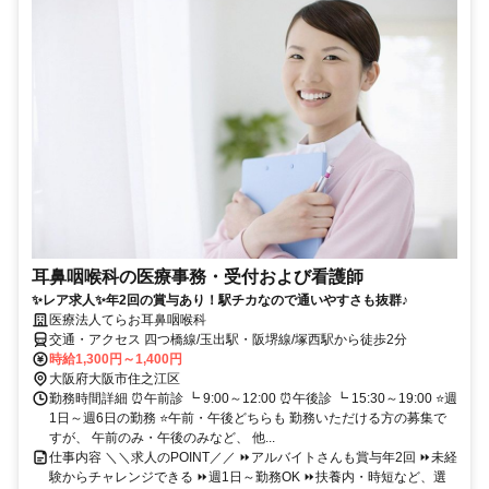
耳鼻咽喉科の医療事務・受付および看護師
✨レア求人✨年2回の賞与あり！駅チカなので通いやすさも抜群♪
医療法人てらお耳鼻咽喉科
交通・アクセス 四つ橋線/玉出駅・阪堺線/塚西駅から徒歩2分
時給1,300円～1,400円
大阪府大阪市住之江区
勤務時間詳細 ⏰午前診 ┗ 9:00～12:00 ⏰午後診 ┗ 15:30～19:00 ⭐週
1日～週6日の勤務 ⭐午前・午後どちらも 勤務いただける方の募集で
すが、 午前のみ・午後のみなど、 他...
仕事内容 ＼＼求人のPOINT／／ ⏩アルバイトさんも賞与年2回 ⏩未経
験からチャレンジできる ⏩週1日～勤務OK ⏩扶養内・時短など、選