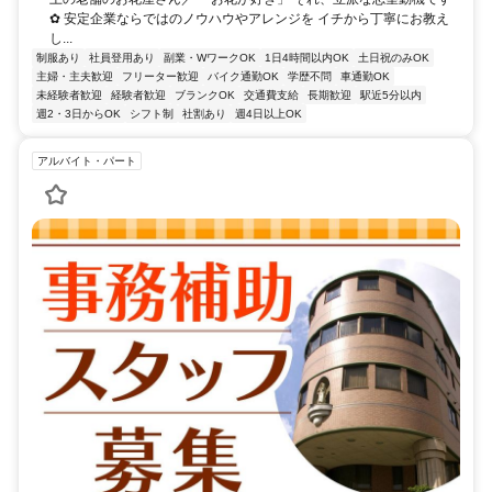
✿ 安定企業ならではのノウハウやアレンジを イチから丁寧にお教え
し...
制服あり
社員登用あり
副業・WワークOK
1日4時間以内OK
土日祝のみOK
主婦・主夫歓迎
フリーター歓迎
バイク通勤OK
学歴不問
車通勤OK
未経験者歓迎
経験者歓迎
ブランクOK
交通費支給
長期歓迎
駅近5分以内
週2・3日からOK
シフト制
社割あり
週4日以上OK
アルバイト・パート