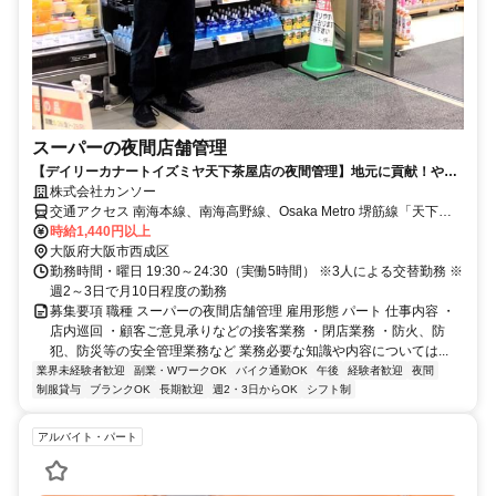
スーパーの夜間店舗管理
【デイリーカナートイズミヤ天下茶屋店の夜間管理】地元に貢献！やり
がい実感の高時給！週2～3日勤務！
株式会社カンソー
交通アクセス 南海本線、南海高野線、Osaka Metro 堺筋線「天下茶
屋」駅下車、徒歩1分 Osaka Metro 四ツ橋線「岸里」駅下車、徒歩5
時給1,440円以上
分
大阪府大阪市西成区
勤務時間・曜日 19:30～24:30（実働5時間） ※3人による交替勤務 ※
週2～3日で月10日程度の勤務
募集要項 職種 スーパーの夜間店舗管理 雇用形態 パート 仕事内容 ・
店内巡回 ・顧客ご意見承りなどの接客業務 ・閉店業務 ・防火、防
犯、防災等の安全管理業務など 業務必要な知識や内容については...
業界未経験者歓迎
副業・WワークOK
バイク通勤OK
午後
経験者歓迎
夜間
制服貸与
ブランクOK
長期歓迎
週2・3日からOK
シフト制
アルバイト・パート