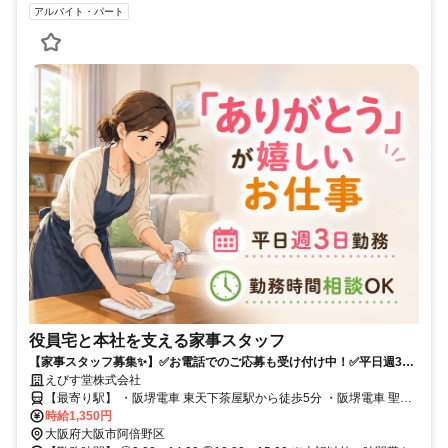
アルバイト・パート
役員宅と本社を支える家事スタッフ
【家事スタッフ募集✨】✅お電話でのご応募も受け付け中！✅平日週3日
勤務✅髪型自由✅勤務時間はご相談ください！
えびす堂株式会社
【最寄り駅】 ・阪堺電車 東天下茶屋駅から徒歩5分 ・阪堺電車 聖天
坂駅から徒歩10分
時給1,350円
大阪府大阪市阿倍野区