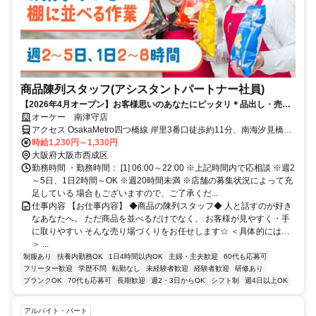
商品陳列スタッフ(アシスタントパートナー社員)
【2026年4月オープン】お客様思いのあなたにピッタリ＊品出し・売り
場づくりのお仕事♪
オーケー 南津守店
アクセス OsakaMetro四つ橋線 岸里3番口徒歩約11分、南海汐見橋線
西天下茶屋徒歩約11分、南海本線 天下茶屋西口徒歩約18分 Osaka
時給1,230円～1,330円
Metro四つ橋線「岸里駅」より徒歩11分
大阪府大阪市西成区
勤務時間 ・勤務時間： [1] 06:00～22:00 ※上記時間内で応相談 ※週2
～5日、1日2時間～OK ※週20時間未満 ※店舗の募集状況によって充
足している 場合もございますので、ご了承くだ...
仕事内容 【お仕事内容】 ◆商品の陳列スタッフ◆ 人と話すのが好き
なあなたへ。 ただ商品を並べるだけでなく、 お客様が見やすく・手
に取りやすい そんな売り場づくりをお任せします☆ ＜具体的には…
＞ ...
制服あり
扶養内勤務OK
1日4時間以内OK
主婦・主夫歓迎
60代も応募可
フリーター歓迎
学歴不問
転勤なし
未経験者歓迎
経験者歓迎
研修あり
ブランクOK
70代も応募可
長期歓迎
週2・3日からOK
シフト制
週4日以上OK
アルバイト・パート