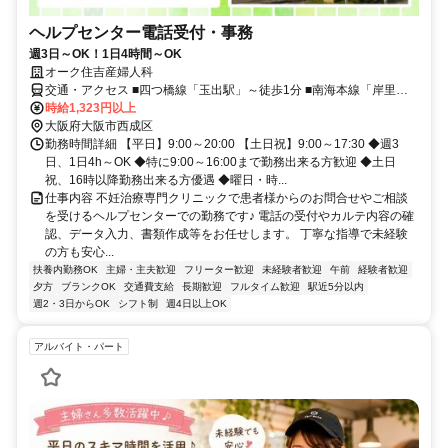
ヘルプセンター電話受付・事務
週3日～OK！1日4時間～OK
オーク住吉産婦人科
交通・アクセス ■四つ橋線「玉出駅」～徒歩1分 ■南海本線「岸里玉
出駅」～徒歩10分
時給1,323円以上
大阪府大阪市西成区
勤務時間詳細 【平日】9:00～20:00 【土日祝】9:00～17:30 ◆週3
日、1日4h～OK ◆特に9:00～16:00まで勤務出来る方歓迎 ◆土日
祝、16時以降勤務出来る方優遇 ◆曜日・時...
仕事内容 不妊治療専門クリニックで患者様からのお問合せやご相談
を受けるヘルプセンターでの勤務です♪ 電話の受付やカルテ内容の確
認、データ入力、書類作成等をお任せします。 丁寧な指導で未経験
の方も安心...
扶養内勤務OK
主婦・主夫歓迎
フリーター歓迎
未経験者歓迎
午前
経験者歓迎
夕方
ブランクOK
交通費支給
長期歓迎
フルタイム歓迎
駅近5分以内
週2・3日からOK
シフト制
週4日以上OK
アルバイト・パート