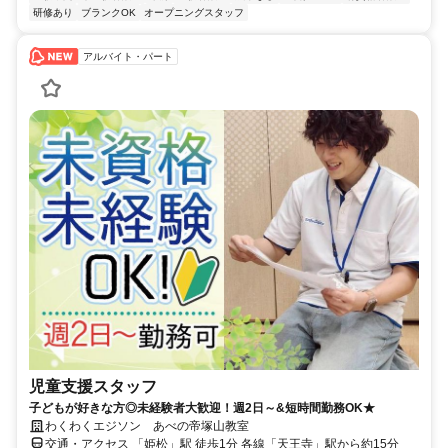
研修あり
ブランクOK
オープニングスタッフ
アルバイト・パート
児童支援スタッフ
子どもが好きな方◎未経験者大歓迎！週2日～&短時間勤務OK★
わくわくエジソン あべの帝塚山教室
交通・アクセス 「姫松」駅 徒歩1分 各線「天王寺」駅から約15分