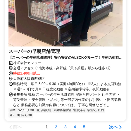
スーパーの早朝店舗管理
【スーパーの早朝店舗管理】安心安定のALSOKグループ！早朝の短時
間！
株式会社カンソー
交通アクセス ◇南海本線・高野線「天下茶屋」駅から徒歩1分
◇Osaka Metro 堺筋線「天下茶屋」駅から徒歩1分 ◇Osaka Metro 四
時給1,400円以上
つ橋線「岸里」駅から徒歩5分
大阪府大阪市西成区
勤務時間・曜日 5:00～9:30（実働4時間30分） ※3人による交替勤務
※週2～3日で月10日程度の勤務 ※定期清掃時等、夜間勤務有
募集要項 職種 スーパーの早朝店舗管理 雇用形態 パート 仕事内容 ・
荷受管理 ・安全管理 ・品出し等一部店内作業のお手伝い ・開店業務
など 業務必要な知識や内容については、 丁寧な研修などでし...
副業・WワークOK
固定時間制
未経験者歓迎
制服貸与
駅近5分以内
週2・3日からOK
前へ
次へ
1
2
3
4
5