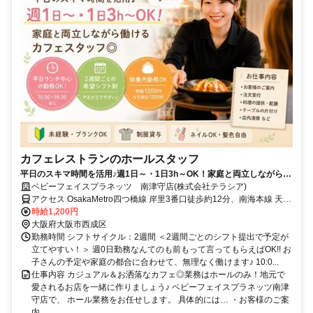
カフェレストランのホールスタッフ
平日のスキマ時間を活用♪週1日～・1日3h～OK！家庭と両立しながら働
けるカフェスタッフ◎
ベビーフェイスプラネッツ 南津守店(株式会社テラシア)
アクセス OsakaMetro四つ橋線 岸里3番口徒歩約12分、南海本線 天下
茶屋東口徒歩約19分、OsakaMetro堺筋線 天下茶屋東口徒歩約19分
時給1,200円
地下鉄四つ橋線「岸里」駅徒歩10分、Osaka Metro堺筋線・南海「天
大阪府大阪市西成区
下茶屋」駅15分
勤務時間 シフトサイクル：2週間 ＜2週間ごとのシフト提出で予定が
立てやすい！＞ 週0日勤務なんてのも前もって言ってもらえばOK!! お
子さんの予定や家庭の都合に合わせて、無理なく働けます♪ 10:0...
仕事内容 カジュアル＆お洒落なカフェ◎業務はホールのみ！地元で
愛されるお店を一緒に作りましょう♪ ベビーフェイスプラネッツ南津
守店で、 ホール業務をお任せします。 具体的には… ・お客様のご案
内 ...