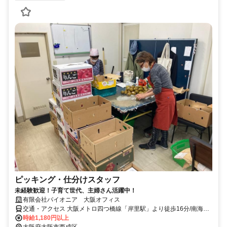
ピッキング・仕分けスタッフ
未経験歓迎！子育て世代、主婦さん活躍中！
有限会社パイオニア 大阪オフィス
交通・アクセス 大阪メトロ四つ橋線「岸里駅」より徒歩16分/南海線
「天下茶屋駅」より徒歩21分
時給1,180円以上
大阪府大阪市西成区