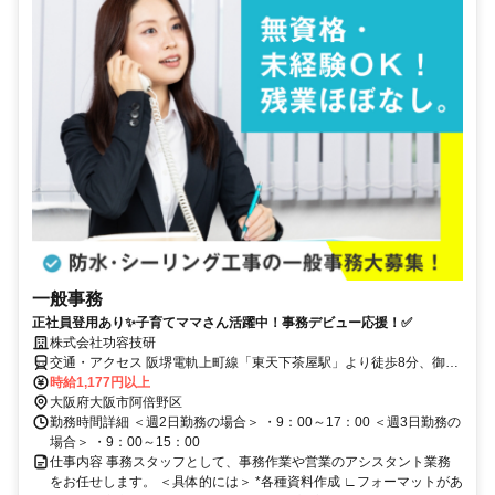
一般事務
正社員登用あり✨子育てママさん活躍中！事務デビュー応援！✅
株式会社功容技研
交通・アクセス 阪堺電軌上町線「東天下茶屋駅」より徒歩8分、御堂
筋線「昭和町駅」より徒歩20分、各線「天下茶屋駅」より徒歩15
時給1,177円以上
分、各線「天王寺駅」より徒歩25分＊バイク通勤・自転車通勤OK
大阪府大阪市阿倍野区
勤務時間詳細 ＜週2日勤務の場合＞ ・9：00～17：00 ＜週3日勤務の
場合＞ ・9：00～15：00
仕事内容 事務スタッフとして、事務作業や営業のアシスタント業務
をお任せします。 ＜具体的には＞ *各種資料作成 ∟フォーマットがあ