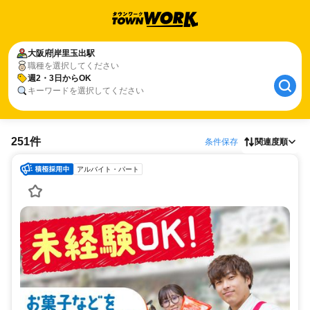
大阪府
岸里玉出駅
職種を選択してください
週2・3日からOK
キーワードを選択してください
251件
条件保存
関連度順
アルバイト・パート