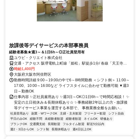
放課後等デイサービスの本部事務員
経験者募集★週3～＆1日6h～◎正社員登用有
ユウビ・クリエイト株式会社
交通・アクセス 阪堺電軌上町線「姫松」駅徒歩1分/ 各線「天王寺」
駅から約15分
時給1,400円
大阪府大阪市阿倍野区
勤務時間詳細 9:00～19:00の中で6～8時間勤務 ＜シフト例＞ 11:00～
17:00、10:00～16:00など ライフスタイルに合わせて勤務可能 ▼週3
日～勤務OK
仕事内容 ✨正社員雇用あり ✨週3日～OK◎1日6h～で時間応相談！ ✨
安定の土日祝休み＆長期休暇あり☆ ✨事務経験2年以上の方 - 放課後
等デイサービス事業を運営する本部で、 事務業務全般をお願い...
社員登用あり
副業・WワークOK
主婦・主夫歓迎
フリーター歓迎
シフト自由
平日のみOK
経験不問
未経験者歓迎
経験者歓迎
ネイルOK
研修あり
ブランクOK
交通費支給
長期歓迎
フルタイム歓迎
駅近5分以内
週2・3日からOK
シフト制
長期休暇あり
週4日以上OK