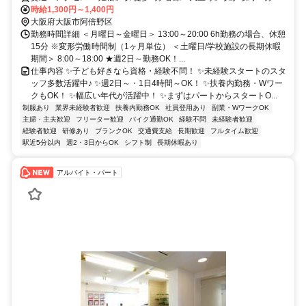
時給1,300円～1,400円
大阪府大阪市阿倍野区
勤務時間詳細 ＜月曜日～金曜日＞ 13:00～20:00 6h勤務の場合、休憩
15分 ※変形労働時間制（1ヶ月単位） ＜土曜日/学校施設の長期休暇
期間＞ 8:00～18:00 ★週2日～勤務OK！...
仕事内容 ✨子ども好きなら資格・経験不問！ ✨未経験スタートのスタ
ッフ多数活躍中♪ ✨週2日～・1日4時間～OK！ ✨扶養内勤務・Wワー
クもOK！ ✨幅広い年代が活躍中！ ✨まずはパートからスタートO...
制服あり
業界未経験者歓迎
扶養内勤務OK
社員登用あり
副業・WワークOK
主婦・主夫歓迎
フリーター歓迎
バイク通勤OK
経験不問
未経験者歓迎
経験者歓迎
研修あり
ブランクOK
交通費支給
長期歓迎
フルタイム歓迎
駅近5分以内
週2・3日からOK
シフト制
長期休暇あり
アルバイト・パート