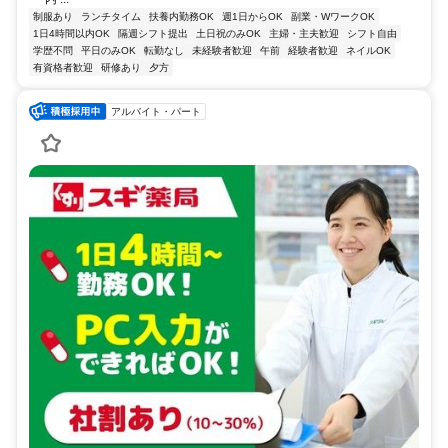
制服あり
ランチタイム
扶養内勤務OK
週1日からOK
副業・WワークOK
1日4時間以内OK
隔週シフト提出
土日祝のみOK
主婦・主夫歓迎
シフト自由
学歴不問
平日のみOK
転勤なし
未経験者歓迎
午前
経験者歓迎
ネイルOK
有資格者歓迎
研修あり
夕方
アルバイト・パート