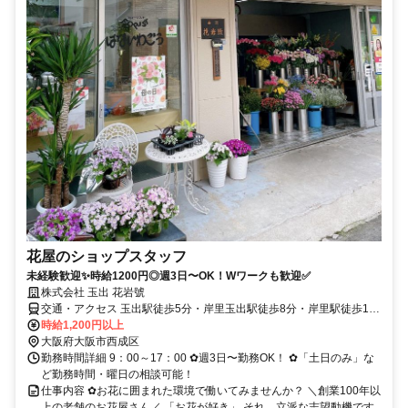
花屋のショップスタッフ
未経験歓迎✨時給1200円◎週3日〜OK！Wワークも歓迎✅
株式会社 玉出 花岩號
交通・アクセス 玉出駅徒歩5分・岸里玉出駅徒歩8分・岸里駅徒歩12
分・天下茶屋駅から車で5分・難波駅から車で15分・大阪駅から車で
時給1,200円以上
15分
大阪府大阪市西成区
勤務時間詳細 9：00～17：00 ✿週3日〜勤務OK！ ✿「土日のみ」な
ど勤務時間・曜日の相談可能！
仕事内容 ✿お花に囲まれた環境で働いてみませんか？ ＼創業100年以
上の老舗のお花屋さん／ 「お花が好き」 それ、立派な志望動機です