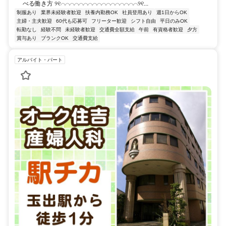
べる働き方 ୨୧⌒⌒⌒⌒⌒⌒⌒⌒⌒⌒⌒⌒⌒⌒⌒⌒⌒୨୧...
制服あり
業界未経験者歓迎
扶養内勤務OK
社員登用あり
週1日からOK
主婦・主夫歓迎
60代も応募可
フリーター歓迎
シフト自由
平日のみOK
転勤なし
経験不問
未経験者歓迎
交通費全額支給
午前
有資格者歓迎
夕方
賞与あり
ブランクOK
交通費支給
アルバイト・パート