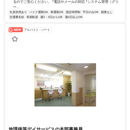
るのでご安心ください。 *電話やメールの対応 *システム管理（グリ
ー...
社員登用あり
バイク通勤OK
車通勤OK
固定時間制
平日のみOK
残業なし
交通費支給
長期歓迎
週2・3日からOK
週4日以上OK
アルバイト・パート
放課後等デイサービスの本部事務員