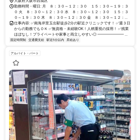
大阪府大阪市西成区
勤務時間・曜日: 月 ８：３０～１２：３０ １５：３０～１９：３
０ 火 ８：３０～１２：３０ 水 ８：３０～１２：３０ １５：３
０～１９：３０ 木 ８：３０～１２：３０ 金 ８：３０～１２：...
仕事内容: ✅南海岸里玉出駅徒歩2分の駅近クリニックです！ ✅週３日
からの勤務でもＯＫ ✅無資格・未経験OK！人柄重視の採用！ ✅残業
ほぼなし！プライベートや家事と両立しやすい◎ ━━━━━━━ ...
固定時間制
交通費支給
駅近5分以内
昇給あり
アルバイト・パート