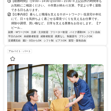
【勤務時間】 ①9:00～14:00 ②10:00～15:00 ※上記以外の時間帯も
お気軽にご相談ください。 ※作業が終わり次第、予定より早く退勤
できる日もあります。
【仕事内容】 暮らしと職場を支えるサポートワーク✨ 役員宅や本社
にて、日々を気持ちよく過ごせる環境づくりを支えるお仕事です。
掃除や調理、買い物など、日常を支える業務をお任せします。 【ア
ピール...
副業・WワークOK
主婦・主夫歓迎
フリーター歓迎
バイク通勤OK
シフト自由
平日のみOK
未経験者歓迎
経験者歓迎
残業なし
制服貸与
ブランクOK
交通費支給
週2・3日からOK
シフト制
ピアスOK
髪型・髪色自由
アルバイト・パート